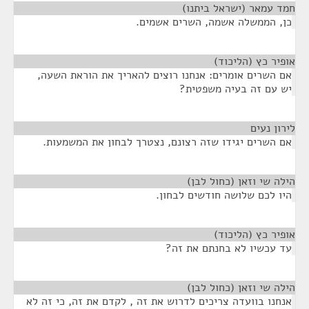
חמד עמאר (ישראל ביתנו)
¶
כן, הממשלה אשמה, השרים אשמים.
אופיר כץ (הליכוד)
¶
אם השרים אומרים: אנחנו רוצים להאריך את הוראת השעה,
יש עם זה בעיה משפטית?
לירון נעים
¶
אם השרים יגידו שזה רצונם, נצטרך לבחון את המשמעות.
הילה שי וזאן (כחול לבן)
¶
היו לכם שלושה חודשים לבחון.
אופיר כץ (הליכוד)
¶
עד עכשיו לא בחנתם את זה?
הילה שי וזאן (כחול לבן)
¶
אנחנו בוועדה צריכים לדרוש את זה , לקדם את זה, כי זה לא