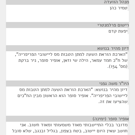
מנהל הוועדה
¶
טמיר כהן
רישום פרלמנטרי
¶
יפעת קדם
דיון מהיר בנושא
¶
"הארכת הוראת השעה למתן הטבות מס ליישובי הפריפריה",
של ח"כ חמד עמאר, הילה שי וזאן, אופיר סופר, ניר ברקת
(מס' 154).
היו"ר משה גפני
¶
דיון מהיר בנושא: "הארכת הוראת השעה למתן הטבות מס
ליישובי הפריפריה". אופיר סופר הוא הראשון מבין הח"כים
שהציעו את זה.
אופיר סופר (ימינה)
¶
מדובר בכלי התיישבותי מאוד משמעותי ומאוד חשוב. אני
חושב שאין היום יישוב, בטח בצפון, בגליל ובנגב, שלא סובל