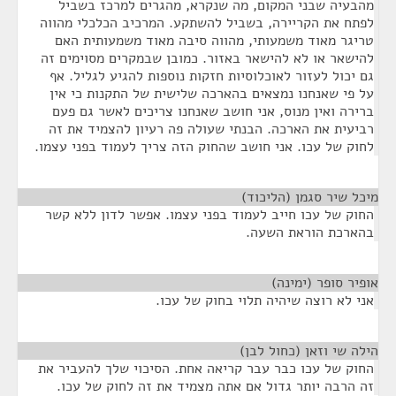
מהבעיה שבני המקום, מה שנקרא, מהגרים למרכז בשביל
לפתח את הקריירה, בשביל להשתקע. המרכיב הכלכלי מהווה
טריגר מאוד משמעותי, מהווה סיבה מאוד משמעותית האם
להישאר או לא להישאר באזור. כמובן שבמקרים מסוימים זה
גם יכול לעזור לאוכלוסיות חזקות נוספות להגיע לגליל. אף
על פי שאנחנו נמצאים בהארכה שלישית של התקנות כי אין
ברירה ואין מנוס, אני חושב שאנחנו צריכים לאשר גם פעם
רביעית את הארכה. הבנתי שעולה פה רעיון להצמיד את זה
לחוק של עכו. אני חושב שהחוק הזה צריך לעמוד בפני עצמו.
מיכל שיר סגמן (הליכוד)
¶
החוק של עכו חייב לעמוד בפני עצמו. אפשר לדון ללא קשר
בהארכת הוראת השעה.
אופיר סופר (ימינה)
¶
אני לא רוצה שיהיה תלוי בחוק של עכו.
הילה שי וזאן (כחול לבן)
¶
החוק של עכו כבר עבר קריאה אחת. הסיכוי שלך להעביר את
זה הרבה יותר גדול אם אתה מצמיד את זה לחוק של עכו.