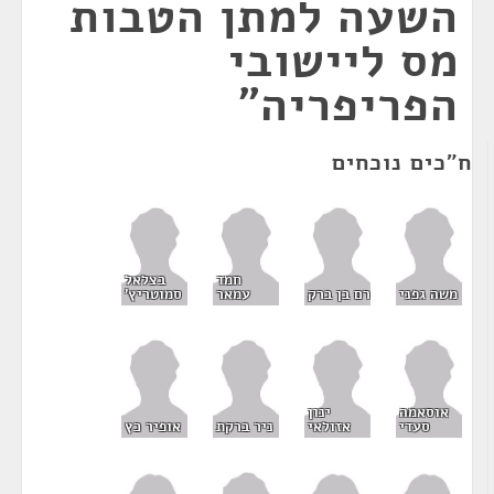
השעה למתן הטבות
מס ליישובי
הפריפריה"
ח"כים נוכחים
חמד
בצלאל
משה גפני
רם בן ברק
עמאר
סמוטריץ'
אוסאמה
ינון
סעדי
אזולאי
ניר ברקת
אופיר כץ