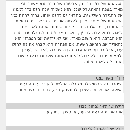
הסטטוס של כפר ורדים, שבסופו של דבר הוא יישוב חזק
מאוד בצפון והאינטרס שלנו הוא לשמור עליו חזק כדי למנוע
את ההגירה השלישית, בוודאי גם לחזק אותו, צריך להיות כמו
הסטטוס של מיתר. צריך לעשות את זה גם בישובים נוספים
שהוחסרו, כמו אלמוג, ורד יריחו, גיתית. אנחנו לא רוצים
לפגוע בחוק עכו. להיפך, כולנו היינו פה, כולנו נלחמנו, החוק
הוא חברתי, הוא חשוב מאוד. אני לא יודעת אם הפתרון הוא
להאריך את הוראת השעה, אם הפתרון הוא לצרף את זה לחוק
עכו, אבל בוודאי שהוועדה הזאת צריכה להידרש לעניין
ולמצוא פתרון. לא יכול להיות שאנחנו שאנחנו נדאג לישוב
אחד ולא לישוב אחר.
היו"ר משה גפני
¶
הפתרון זה שהממשלה מקבלת החלטה להאריך את הוראת
השעה. אם אנחנו נצטרך להתעסק בזה, זה כבר מצב אחר.
הילה שי וזאן (כחול לבן)
¶
או הארכת הוראת השעה, או לצרף לחוק עכו.
מיכל שיר סגמן (הליכוד)
¶