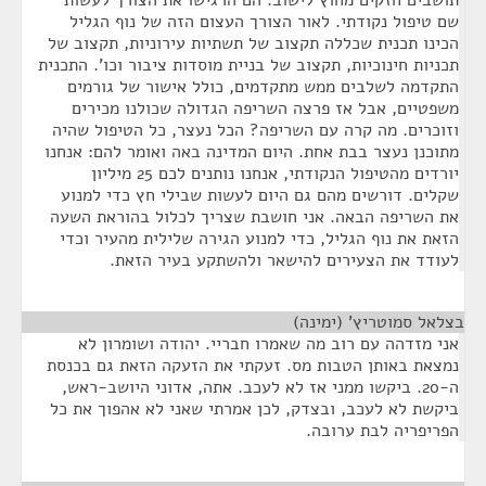
תושבים חזקים מחוץ לישוב. הם הרגישו את הצורך לעשות
שם טיפול נקודתי. לאור הצורך העצום הזה של נוף הגליל
הכינו תכנית שכללה תקצוב של תשתיות עירוניות, תקצוב של
תכניות חינוכיות, תקצוב של בניית מוסדות ציבור וכו'. התכנית
התקדמה לשלבים ממש מתקדמים, כולל אישור של גורמים
משפטיים, אבל אז פרצה השריפה הגדולה שכולנו מכירים
וזוכרים. מה קרה עם השריפה? הכל נעצר, כל הטיפול שהיה
מתוכנן נעצר בבת אחת. היום המדינה באה ואומר להם: אנחנו
יורדים מהטיפול הנקודתי, אנחנו נותנים לכם 25 מיליון
שקלים. דורשים מהם גם היום לעשות שבילי חץ כדי למנוע
את השריפה הבאה. אני חושבת שצריך לכלול בהוראת השעה
הזאת את נוף הגליל, כדי למנוע הגירה שלילית מהעיר וכדי
לעודד את הצעירים להישאר ולהשתקע בעיר הזאת.
בצלאל סמוטריץ' (ימינה)
¶
אני מזדהה עם רוב מה שאמרו חבריי. יהודה ושומרון לא
נמצאת באותן הטבות מס. זעקתי את הזעקה הזאת גם בכנסת
ה-20. ביקשו ממני אז לא לעכב. אתה, אדוני היושב-ראש,
ביקשת לא לעכב, ובצדק, לכן אמרתי שאני לא אהפוך את כל
הפריפריה לבת ערובה.