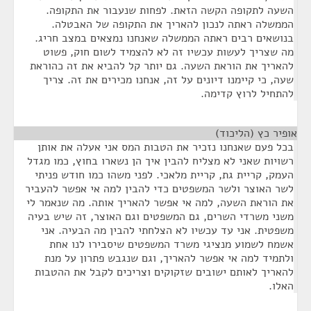
השעה לתקופה הקשה הזאת. לפחות שנעבור את התקופה.
הממשלה ראתה לנכון להאריך את התקופה של האבטלה.
בנושאים רבים ראתה הממשלה שאנחנו נמצאים במצב חריג.
מה שצריך לעשות עכשיו זה לא להצמיד לשום חוק, פשוט
להאריך את הוראת השעה. גם יותר קל להביא את זה כהוראת
שעה, כי קיימנו דיונים על זה, אנחנו מכירים את זה. צריך
להתחיל לרוץ קדימה.
אופיר כץ (הליכוד)
¶
בכל פעם שאנחנו נזכיר את הטבות המס אני אעלה את אותן
רשויות שאני לא מצליח להבין איך הן נשארו בחוץ, כמו מגדל
העמק, קריית גת, קריית מלאכי. לפני משהו כמו חודש פניתי
לשר האוצר ולשר המשפטים כדי להבין למה אי אפשר להעביר
את הוראת השעה, למה אי אפשר להאריך אותה. מה שנאמר לי
משני משרדי השרים, גם המשפטים וגם האוצר, זה שיש בעיה
משפטית. אני עד עכשיו לא הצלחתי להבין מה הבעיה. אני
אשמח לשמוע מנציגי משרד המשפטים שיסבירו לנו אחת
ולתמיד למה אי אפשר להאריך, וגם שנגבש פתרון על מנת
להאריך לאותם ישובים שזקוקים וצריכים לקבל את ההטבות
האלו.