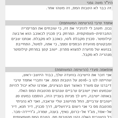
היו"ר משה גפני
¶
זה כבר לא הטבות המס, זה משהו אחר.
אחמד טיבי (הרשימה המשותפת)
¶
נכון. חשוב לי להזכיר את זה, כי שוכחים את הפריפריה
החברתית-תעסוקתית. המרחק בין סכנין לכאוכב הוא ארבעה
קילומטר. סכנין מקבלת 10%, כאוכב לא מקבלת. אנחנו שבים
ומבקשים מוועדת הכספים וממך, כי אתה, למשל, התחייבת
בנושא של מזערה למצוא פתרון. ישוב קטן במרחק קילומטר
מנהריה לא מקבל.
אוסאמה סעדי (הרשימה המשותפת)
¶
אני זוכר את הישיבה בוועדה שלך, כבוד היושב-ראש,
שהייתה לנו ב-2016 על הטבות המס. אני וחברי אחמד טיבי
דיברנו עם משרד האוצר ועם הנציגים, אמרנו שלא יכול להיות
שכמעט ואין ישובים ערביים שנהנים מהטבות המס האלו.
באותה ישיבה, ויש לך מניות בעניין הזה, הוספנו כמעט 20
ישובים ערביים, החל מהישוב שלי עראבה, ואני לא נהניתי
מהטבת מס כי אני רשום בירושלים, דרך סכנין, דיר חנא, דיר
אל-אסד, מג'ד אל-כרום, נאיף, בענה, טמרה, ג'דיידה-מכר.
כל הישובים האלה נהנו מהטבות מס. הטבת המס משמעותית