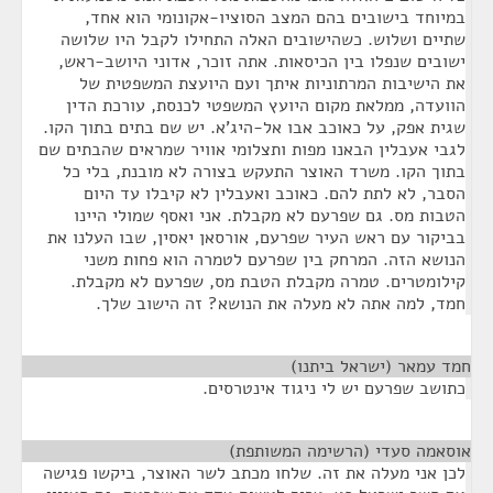
במיוחד בישובים בהם המצב הסוציו-אקונומי הוא אחד,
שתיים ושלוש. כשהישובים האלה התחילו לקבל היו שלושה
ישובים שנפלו בין הכיסאות. אתה זוכר, אדוני היושב-ראש,
את הישיבות המרתוניות איתך ועם היועצת המשפטית של
הוועדה, ממלאת מקום היועץ המשפטי לכנסת, עורכת הדין
שגית אפק, על כאוכב אבו אל-היג'א. יש שם בתים בתוך הקו.
לגבי אעבלין הבאנו מפות ותצלומי אוויר שמראים שהבתים שם
בתוך הקו. משרד האוצר התעקש בצורה לא מובנת, בלי כל
הסבר, לא לתת להם. כאוכב ואעבלין לא קיבלו עד היום
הטבות מס. גם שפרעם לא מקבלת. אני ואסף שמולי היינו
בביקור עם ראש העיר שפרעם, אורסאן יאסין, שבו העלנו את
הנושא הזה. המרחק בין שפרעם לטמרה הוא פחות משני
קילומטרים. טמרה מקבלת הטבת מס, שפרעם לא מקבלת.
חמד, למה אתה לא מעלה את הנושא? זה הישוב שלך.
חמד עמאר (ישראל ביתנו)
¶
כתושב שפרעם יש לי ניגוד אינטרסים.
אוסאמה סעדי (הרשימה המשותפת)
¶
לכן אני מעלה את זה. שלחו מכתב לשר האוצר, ביקשו פגישה