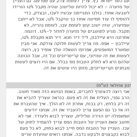
עם השר ישראל כץ. צריך לעשות צדק עם שפרעם. גם העניין
של מזערה – לא יכול להיות שלישוב שהיה מקבל 12% הורידו
לשבעה אחוז. כולנו התגייסנו עכשיו לעכו, ובצדק, כדי
להוסיף לו עוד חמישה אחוז כך שיקבל 12%, אבל לא ייתכן
שמזערה, שזה ישוב קטן לעומת עכו, לעומת נהריה, לא
תקבל. מגיע לתושבים של מזערה לחזור ל-12%. דוגמה
אחרונה היא עיילבון, ליד דיר חנא. דיר חנא מקבלת 12%,
עיילבון – אפס. פה צריך לעשות חלוקה צודקת. אני מבין
שמשרד המשפטים, אפרופו השאלה שלך אופיר כץ, רוצה
לעשות את זה שוויוני, עם קריטריונים וכל זה, אבל הכוונה
שלהם היא לא לחלק הטבות מס בכלל. אם היו רוצים לעשות
מבחנים וקריטריונים, מזמן היו עושים את זה.
ינון אזולאי (ש"ס)
¶
אני רוצה להצטרף לחברים, באמת הנושא הזה מאוד חשוב.
הרב גפני, העלית את זה לא פעם. כנראה שצריך להביא את
זה רק בלחץ, רק בכוח, אחרת זה לא הולך. איך שהעברת את
זה אז כך גם הפעם צריך להעביר את זה. אנחנו יודעים
שמעפולה יש הגירה שלילית, שצריך לבוא ולעודד. אני לא
חושב שאת העניין של הטבות המס צריך להצמיד לחוק של
עכו. העניין של הטבות המס חייב לבוא כחוק, לא כל פעם
לבוא כקבצנים ולבקש נדבה. אנחנו רואים שוועדת שרים