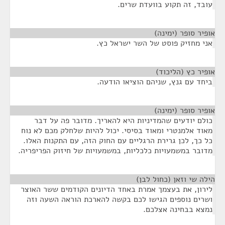
עובד, זה תקוע בוועדת שרים.
אופיר סופר (ימינה)
¶
אני מחזיק פוסט של השר ישראל כץ.
אופיר כץ (הליכוד)
¶
ביחד עם גנץ, שניהם הוציאו הודעה.
אופיר סופר (ימינה)
¶
כולם יודעים שהמדיניות היא להאריך. מדובר פה על דבר
מאוד אלמנטרי ומאוד בסיסי. יכול להיות שלחלק מכם לא נוח
כל כך, לכן גרירת הרגליים עם החוק הזה, עם התקנות האלו.
מדובר במשמעויות כלכליות, במשמעויות של חיזוק הפריפריה.
הילה שי וזאן (כחול לבן)
¶
לירון, את בעצמך אמרת באחד הדיונים הקודמים ששר האוצר
ושרים נוספים הגישו לכם בקשה להארכת הוראה השעה וזה
נמצא בבחינה אצלכם.