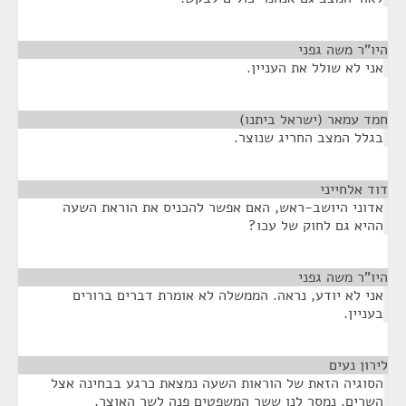
היו"ר משה גפני
¶
אני לא שולל את העניין.
חמד עמאר (ישראל ביתנו)
¶
בגלל המצב החריג שנוצר.
דוד אלחייני
¶
אדוני היושב-ראש, האם אפשר להכניס את הוראת השעה
ההיא גם לחוק של עכו?
היו"ר משה גפני
¶
אני לא יודע, נראה. הממשלה לא אומרת דברים ברורים
בעניין.
לירון נעים
¶
הסוגיה הזאת של הוראות השעה נמצאת כרגע בבחינה אצל
השרים. נמסר לנו ששר המשפטים פנה לשר האוצר.