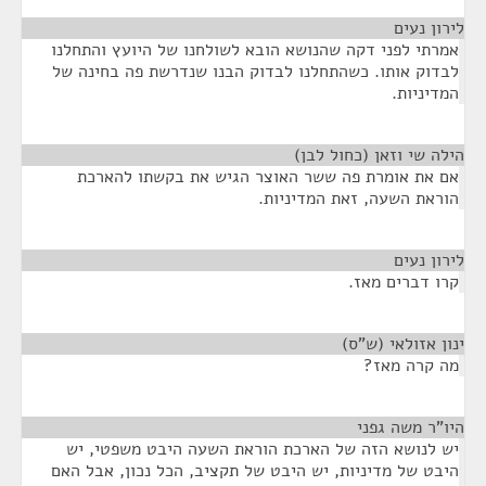
לירון נעים
¶
אמרתי לפני דקה שהנושא הובא לשולחנו של היועץ והתחלנו
לבדוק אותו. כשהתחלנו לבדוק הבנו שנדרשת פה בחינה של
המדיניות.
הילה שי וזאן (כחול לבן)
¶
אם את אומרת פה ששר האוצר הגיש את בקשתו להארכת
הוראת השעה, זאת המדיניות.
לירון נעים
¶
קרו דברים מאז.
ינון אזולאי (ש"ס)
¶
מה קרה מאז?
היו"ר משה גפני
¶
יש לנושא הזה של הארכת הוראת השעה היבט משפטי, יש
היבט של מדיניות, יש היבט של תקציב, הכל נכון, אבל האם