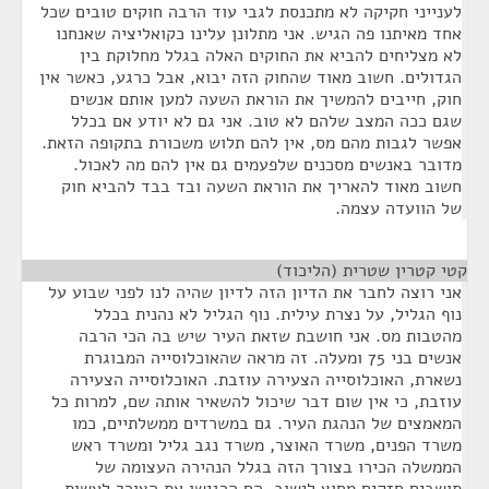
לענייני חקיקה לא מתכנסת לגבי עוד הרבה חוקים טובים שכל
אחד מאיתנו פה הגיש. אני מתלונן עלינו כקואליציה שאנחנו
לא מצליחים להביא את החוקים האלה בגלל מחלוקת בין
הגדולים. חשוב מאוד שהחוק הזה יבוא, אבל כרגע, כאשר אין
חוק, חייבים להמשיך את הוראת השעה למען אותם אנשים
שגם ככה המצב שלהם לא טוב. אני גם לא יודע אם בכלל
אפשר לגבות מהם מס, אין להם תלוש משכורת בתקופה הזאת.
מדובר באנשים מסכנים שלפעמים גם אין להם מה לאכול.
חשוב מאוד להאריך את הוראת השעה ובד בבד להביא חוק
של הוועדה עצמה.
קטי קטרין שטרית (הליכוד)
¶
אני רוצה לחבר את הדיון הזה לדיון שהיה לנו לפני שבוע על
נוף הגליל, על נצרת עילית. נוף הגליל לא נהנית בכלל
מהטבות מס. אני חושבת שזאת העיר שיש בה הכי הרבה
אנשים בני 75 ומעלה. זה מראה שהאוכלוסייה המבוגרת
נשארת, האוכלוסייה הצעירה עוזבת. האוכלוסייה הצעירה
עוזבת, כי אין שום דבר שיכול להשאיר אותה שם, למרות כל
המאמצים של הנהגת העיר. גם במשרדים ממשלתיים, כמו
משרד הפנים, משרד האוצר, משרד נגב גליל ומשרד ראש
הממשלה הכירו בצורך הזה בגלל הנהירה העצומה של