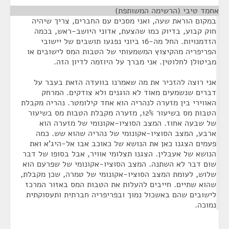
אחמד טיבי (הרשימה המשותפת)
¶
במקום הוראת שעה, ואני מסכים עם החברים, צריך שיהיה
חוק קבוע, בדיוק כמו שהצעת, אדוני היושב-ראש, בכמה
הזדמנויות. החל מה-16 ביוני נפגעו תושבים של יישובי
הפריפריה מהקיצוץ המשמעותי של הטבות המס לישובים או
מביטולן לחלוטין. אני מברך על היוזמה לדיון הזה.
אני רוצה להזכיר את מה שאמרנו בוועדה הזאת בעבר על
דברים שנשמעים מאוד לא הוגנים ולא צודקים. המרחק
האווירי בין מזערה לנהריה הוא אחד קילומטר. נהריה מקבלת
הטבות מס בשיעור 12%, מזערה מקבלת הטבות מס בשיעור
של שבעה אחוז. המצב הסוציו-אקונומי של מזערה הוא
ארבע, המצב הסוציו-אקונומי של נהריה שהוא שש. כמה
פעמים הצגנו כאן את הנושא של כאוכב אבו אל-היג'א ואת
הנושא של אעבלין. הצגנו תצלומי אוויר, אבל בסופו של דבר
שום דבר לא השתנה. המצב הסוציו-אקונומי של שפרעם הוא
שלוש, לעומת המצב הסוציו-אקונומי של טמרה, שכן מקבלת,
שהוא שתיים. חייבים להעלות את הטבות המס באזור המרכז
לישובים שהם באשכול נמוך ובפריפריה חברתית ותעסוקתית
נמוכה.