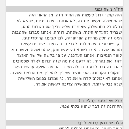
היו"ר משה גפני
¶
היה קושי גדול לעשות את החוק הזה. מן הראוי היה
שהממשלה תעשה את זה, לא אנחנו. יש מדיניות, שהיא לא
נחלת כל הממשלה, שאומרת שלא צריך את הטבות המס,
שצריך להעדיף חינוך, תשתיות, רווחה. אנחנו סברנו שהטבות
המס זה חלק מחיזוק הפריפריה, לכן קבענו קריטריונים.
בקריטריונים יש נפילות. לגבי הרבה מאוד ישובים עשינו
הוראת שעה. היינו בטוחים שיעשו חוק, שהממשלה תעשה חוק
לאור הנסיבות. אנחנו העדפנו, על פי בקשה של שר האוצר
דאז, את נהריה. לא ידענו את מה שזה יגרום לאלה שסמוכים
להם. זה גרם לבעיה גדולה מאוד. הוראת השעה עכשיו היא
בתקופת הקורונה. אני חושב שצריך להאריך את הוראת השעה.
אנחנו לא יכולים לדרוש את זה, כי אמרנו בפעם השלישית
שלא נבקש יותר. הממשלה צריכה לעשות את זה.
מיכל שיר סגמן (הליכוד)
¶
הקורונה זה דבר שהוא בלתי צפוי.
הילה שי וזאן (כחול לבן)
¶
לאור המצב גם אנחנו יכולים לבקש.