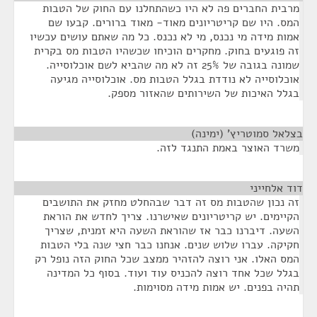
מרבית החברים פה לא היו כשהתחלנו עם החוק של הטבות
המס. היו שם קריטריונים מאוד- מאוד ברורים. קבעו שם
אמות מידה מי נכנס, מי לא נכנס. כל מה שאתם עושים עכשיו
זה פוגעים בחוק. מחקרים הוכיחו שכשהיו הטבות מס בקרית
שמונה בגובה של 25% זה לא מה שהביא לשם אוכלוסייה.
אוכלוסייה לא נודדת בגלל הטבות מס. אוכלוסייה מגיעה
בגלל האיכות של השירותים שהאזור מספק.
בצלאל סמוטריץ' (ימינה)
¶
משרד האוצר באמת התנגד לזה.
דוד אלחייני
¶
זה נכון שהטבות מס זה דבר שבהחלט מחזק את התושבים
הקיימים. יש קריטריונים שאישרנו. צריך לחדש את הוראת
השעה. דיברנו כבר אז שהוראת השעה היא זמנית, שצריך
חקיקה. עברו שלוש שנים. אנחנו כבר חצי שנה בלי הטבות
המס האלו. אני רוצה להזהיר ממצב שכל החוק הזה נופל רק
בגלל שכל אחד רוצה להכניס עוד ועוד. בסוף כל המדינה
תהיה בפנים. יש אמות מידה מסוימות.