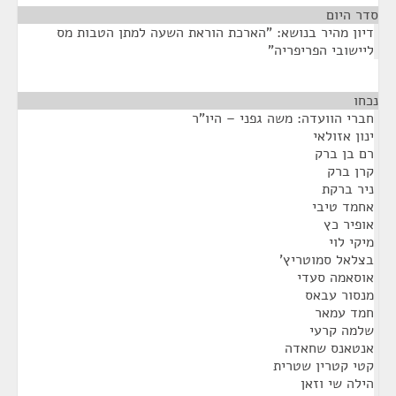
סדר היום
דיון מהיר בנושא: "הארכת הוראת השעה למתן הטבות מס
ליישובי הפריפריה"
נכחו
¶
חברי הוועדה: משה גפני – היו"ר
ינון אזולאי
רם בן ברק
קרן ברק
ניר ברקת
אחמד טיבי
אופיר כץ
מיקי לוי
בצלאל סמוטריץ'
אוסאמה סעדי
מנסור עבאס
חמד עמאר
שלמה קרעי
אנטאנס שחאדה
קטי קטרין שטרית
הילה שי וזאן