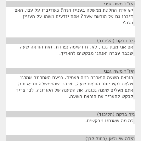
היו"ר משה גפני
¶
יש איזו החלטת ממשלה בעניין הזה? כשדיברו על עכו, האם
דיברו גם על הוראת שעה? אתם יודעים משהו על העניין
הזה?
ניר ברקת (הליכוד)
¶
אם אני מבין נכון, לא, זו רשימה נפרדת. זאת הוראה שעה
שכבר עברה ואנחנו מבקשים להאריך.
היו"ר משה גפני
¶
הוראת השעה הוארכה כמה פעמים. בפעם האחרונה אמרנו
שלא נבקש יותר הוראת שעה, חשבנו שהממשלה תביא חוק.
אתם מעלים טענה נכונה, את הטענה של הקורונה, לכן צריך
לבקש להאריך את הוראת השעה.
ניר ברקת (הליכוד)
¶
זה מה שאנחנו מבקשים.
הילה שי וזאן (כחול לבן)
¶