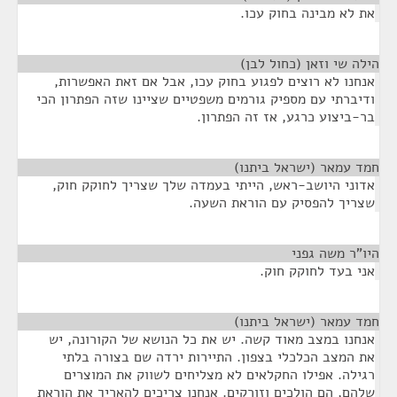
את לא מבינה בחוק עכו.
הילה שי וזאן (כחול לבן)
¶
אנחנו לא רוצים לפגוע בחוק עכו, אבל אם זאת האפשרות,
ודיברתי עם מספיק גורמים משפטיים שציינו שזה הפתרון הכי
בר-ביצוע כרגע, אז זה הפתרון.
חמד עמאר (ישראל ביתנו)
¶
אדוני היושב-ראש, הייתי בעמדה שלך שצריך לחוקק חוק,
שצריך להפסיק עם הוראת השעה.
היו"ר משה גפני
¶
אני בעד לחוקק חוק.
חמד עמאר (ישראל ביתנו)
¶
אנחנו במצב מאוד קשה. יש את כל הנושא של הקורונה, יש
את המצב הכלכלי בצפון. התיירות ירדה שם בצורה בלתי
רגילה. אפילו החקלאים לא מצליחים לשווק את המוצרים
שלהם, הם הולכים וזורקים. אנחנו צריכים להאריך את הוראת