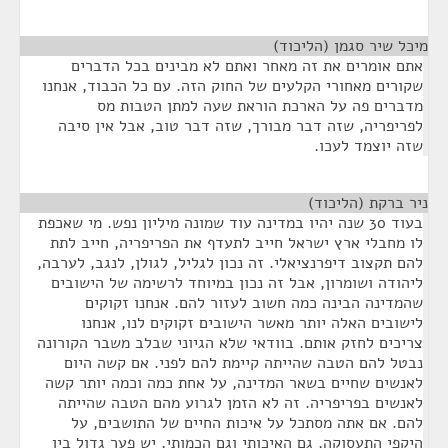
מיכל שיר סגמן (הליכוד)
¶
אתם אומרים את זה מאחר ואתם לא מבינים בכל הדברים
שקורים מאחורי הקלעים של החוק הזה. עם כל הכבוד, אנחנו
מדברים פה על הארכת הוראת שעה למתן הטבות מס
לפריפריה, שזה דבר מבורך, שזה דבר טוב, אבל אין סיבה
שזה יוצמד לעכו.
ניר ברקת (הליכוד)
¶
בעוד 30 שנה יהיו במדינה עוד שמונה מיליון נפש. מי שאכפת
לו מחבלי ארץ ישראל חייב לתעדף את הפריפריה, חייב לתת
להם תקצוב דיפרנציאלי. זה נכון לגליל, לגולן, לנגב, לערבה,
ליהודה ושומרון, אבל זה נכון במיוחד לרשימה של הישובים
שהמדינה הבינה כמה חשוב לעזור להם. אנחנו זקוקים
לישובים האלה יותר מאשר הישובים זקוקים לנו, אנחנו
צריכים לחזק אותם. בוודאי שלא הגיוני שבלב משבר הקורונה
נבטל להם הטבה שהייתה קיימת להם לפני. אם קשה היום
לאנשים שחיים בשאר המדינה, על אחת כמה וכמה יותר קשה
לאנשים בפריפריה. זה לא הזמן לגרוע מהם הטבה שהייתה
להם. אם אתה מסתכל על איכות החיים של התושבים, על
היקפי התעסוקה, גם האיכותי וגם הכמותי, יש פער גדול בין