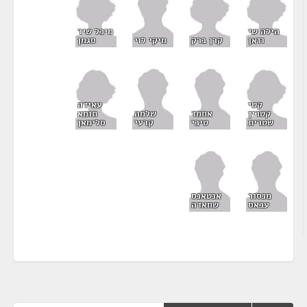
הילה שי
מיכל שיר
וזאן
קרן ברק
סגמן
מיקי לוי
קטי
עאידה
קטרין
תומא
אחמד
שלמה
שטרית
סלימאן
טיבי
קרעי
מנסור
אנטאנס
עבאס
שחאדה