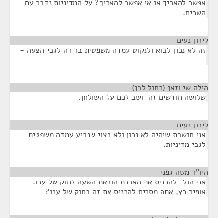
אפשר להאריך או אי אפשר להאריך? על המדיניות נדבר עם
השרים.
לירון נעים
¶
זה לא נכון לבוא ולנקוט עמדה משפטית ברורה לגבי הצעה -
-
הילה שי וזאן (כחול לבן)
¶
שלושה חודשים זה יושב לכם על השולחן.
לירון נעים
¶
אני חושבת שיהיה לא נכון ולא רצוי שנביע עמדה משפטית
לגבי מדיניות.
היו"ר משה גפני
¶
אני הולך להכניס את הארכת הוראת השעה לחוק של עכו.
אופיר כץ, אתה מסכים להכניס את זה בחוק של עכו?