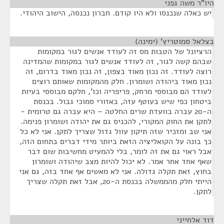
היו"ר משה גפני
¶
יש כאלה שנכנסו ולא היו קודם. חברון נכנסה, הישוב היהודי.
בצלאל סמוטריץ' (ימינה)
¶
הרציונל של הטבות מס זה לעודד אנשים לגור במקומות
שבהם קשה לגור, זה לעודד אנשים לגור במקומות שהמדינה
רוצה לעודד. זה נכון מאוד בצפון, זה נכון מאוד בדרום, זה
נכון מאוד ביהודה ושומרון. חלק מהמקומות שאותם רוצים
לעודד הם מבוססי מרחק, פריפריה וכו', חלקם מבוססי בעיות
ביטחון כפי שיש בעוטף עזה, באזורי סמוכי גבול. בכנסת
ה-20 עברה בוועדת שרים החלטה – היא עברה גם טרומית -
לתקן את החוק המקורי, להכניס גם את יהודה ושומרון פנימה.
אני שב ומזכיר שזה תיקון עוול גדול שצריך לתקן. אני לא כל
כך בונה על הקואליציה הזאת ביותר מידי דברים בתחום הזה,
אבל ראוי גם את זה לומר, בלי להמעיט מחשיבות שום דבר
שאף אחד אחר אמר. לא יכול להיות מצב שיהודה ושומרון
בחוץ, זאת תקלה גדולה. אני לא מאשים אף אחד בזה, גם אני
הייתי חלק מהממשלה בכנסת ה-20, אבל זאת תקלה שצריך
לתקן.
דוד אלחייני
¶