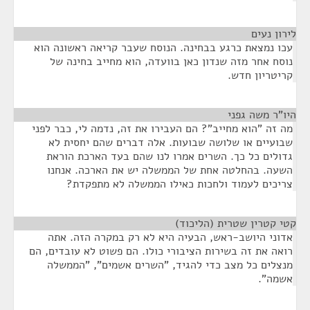
לירון נעים
¶
עכו נמצאת כרגע בבחינה. הנוסח שעבר קריאה ראשונה הוא
נוסח אחר מזה שנדון כאן בוועדה, הוא מחייב בחינה של
קריטריון חדש.
היו"ר משה גפני
¶
מה זה "הוא מחייב"? הם העבירו את זה, נדמה לי, כבר לפני
שבועיים או שלושה שבועות. אלה דברים שהם יחסית לא
גדולים כל כך. השרים אמרו לנו שהם בעד הארכת הוראת
השעה. בהחלטה אחת של הממשלה יש את הארכה. אנחנו
צריכים לעמוד ולחכות כאילו הממשלה לא מתפקדת?
קטי קטרין שטרית (הליכוד)
¶
אדוני היושב-ראש, הבעיה היא לא רק במקרה הזה. אתה
רואה את זה בשירות הציבורי כולו. הם פשוט לא עובדים, הם
מנצלים כל מצב כדי להגיד, "השרים אשמים", "הממשלה
אשמה".