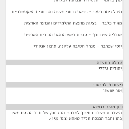
קרן ברומי - תלמידה הנבחנת לבגרות
מיכל נימרובסקי - נציגת נבחני משנה והנבחנים האקסטרניים
מאור פלבר - נציגת מועצת התלמידים והנוער הארצית
אודליה שינדורף - סגנית ראש הנהגת ההורים הארצית
יוסי שפרבר - מנהל חטיבה עליונה, תיכון אנקורי
מנהלת הוועדה
¶
יהודית גידלי
רישום פרלמנטרי
¶
אור שושני
דיון מהיר בנושא
¶
היערכות משרד החינוך למבחני הבגרות, של חבר הכנסת מאיר
כהן וחבר הכנסת ווליד טאהא (מס' 159).