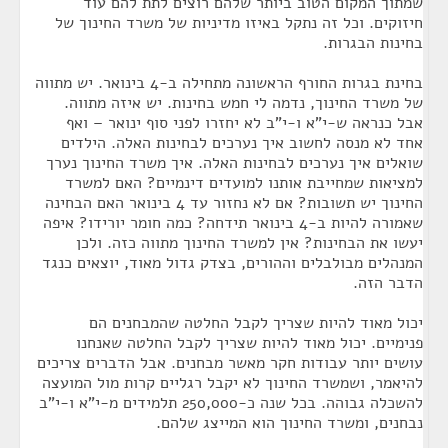
שמתוך המקום הטוב ביותר שלהם רוצים לתת להם עוד
חיזוקים. וכל זה נתקל באיזו מדיניות של משרד החינוך של
בחינות הבגרות.
בחינת בגרות החורף הראשונה מתחילה ב-4 בינואר. יש מתווה
של משרד החינוך, נדמה לי חמש בחינות. יש איזה מתווה.
אבל כנראה ש-י"א ו-י"ב לא יחזרו לפני סוף ינואר – ואף
אחד לא מנסה לחשוב איך נערכים לבחינות האלה. הילדים
שואלים איך נערכים לבחינות האלה. איך משרד החינוך נערך
למציאות שמחייבת אותנו למועדים דינמיים? האם למשרד
החינוך יש תשובות? אם לא נחזור עד 4 בינואר האם הבחינה
שאמורה להיות ב-4 בינואר תידחה? כמה חומר יורידו? איפה
יעשו את הבחינות? אין למשרד החינוך מתווה כזה. ולכן
המנהלים מבולבלים וההורים, בצדק גדול מאוד, יוצאים כנגד
הדבר הזה.
יכול מאוד להיות שצריך לקבל החלטה שהמבחנים הם
פנימיים. יכול מאוד להיות שצריך לקבל החלטה שאנחנו
עושים יותר עבודות חקר מאשר מבחנים. אבל הדברים צריכים
להיאמר, ושמשרד החינוך לא יקבל רגליים קרות מול המועצה
להשכלה גבוהה. בכל שנה כ-250,000 תלמידים מ-י"א ו-י"ב
נבחנים, ומשרד החינוך הוא המייצג שלהם.