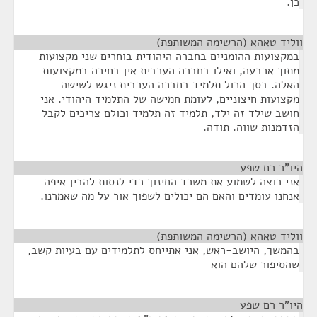
כן.
ווליד טאהא (הרשימה המשותפת)
¶
במקצועות ההומניים בחברה היהודית בוחרים שני מקצועות
מתוך ארבעה, ואילו בחברה הערבית אין בחירה במקצועות
האלה. בסך הכול תלמיד בחברה הערבית ניגש לשישה
מקצועות חיצוניים, לעומת חמישה של התלמיד היהודי. אני
חושב שילד זה ילד, תלמיד זה תלמיד וכולם צריכים לקבל
הזדמנות שווה. תודה.
היו"ר רם שפע
¶
אני רוצה לשמוע את משרד החינוך כדי לנסות להבין איפה
אנחנו עומדים והאם הם יכולים לשפוך אור על מה שאמרנו.
ווליד טאהא (הרשימה המשותפת)
¶
בהמשך, היושב-ראש, אני אתייחס לתלמידים עם בעיות קשב,
שהסיפור שלהם הוא - - -
היו"ר רם שפע
¶