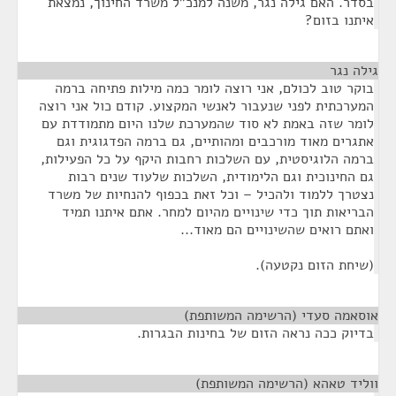
בסדר. האם גילה נגר, משנה למנכ"ל משרד החינוך, נמצאת
איתנו בזום?
גילה נגר
¶
בוקר טוב לכולם, אני רוצה לומר כמה מילות פתיחה ברמה
המערכתית לפני שנעבור לאנשי המקצוע. קודם כול אני רוצה
לומר שזה באמת לא סוד שהמערכת שלנו היום מתמודדת עם
אתגרים מאוד מורכבים ומהותיים, גם ברמה הפדגוגית וגם
ברמה הלוגיסטית, עם השלכות רחבות היקף על כל הפעילות,
גם החינוכית וגם הלימודית, השלכות שלעוד שנים רבות
נצטרך ללמוד ולהכיל – וכל זאת בכפוף להנחיות של משרד
הבריאות תוך כדי שינויים מהיום למחר. אתם איתנו תמיד
ואתם רואים שהשינויים הם מאוד...
(שיחת הזום נקטעה).
אוסאמה סעדי (הרשימה המשותפת)
¶
בדיוק ככה נראה הזום של בחינות הבגרות.
ווליד טאהא (הרשימה המשותפת)
¶