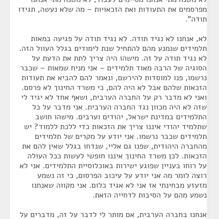
מפרסמים את התעודות ואת הזכאויות – מה שלא נעשה, תגידו
תודה".
לא, אנחנו לא נגיד תודה. לא נגיד תודה על פגיעה במאות
תלמידים שנמנע מהם להתחיל שנת לימודים בגלל העוול הזה.
לא נגיד תודה על זה. מישהו היה צריך לתת את הדעת על
הסוגיה של הרבה מאוד תלמידים – אני מניח שמאות – שכבר
נרשמו, פנו למוסדות להירשם, ונאמר להם להביא את תעודות
הזכאות שלהם אבל לא היה להם, כי משרד החינוך לא פרסם.
ואני לא מדבר רק על החברה הערבית, ושאף אחד לא יגיד לי
שזה לא היה מכוון נגד החברה הערבית. אני מדבר על כל
התלמידים במדינת ישראל, יהודים וערבים. מישהו חושב
שתלמיד יהודי איננו צריך את הזכאות כדי ללכת ללמוד? יש
תלמידים שכבר נרשמו. אני יודע על מקרים של תלמידים
מהחברה היהודית, שפנו גם אליי, שנדחו בגלל שאין להם את
הזכאות. לכן משרד החינוך איננו חופשי לעשות ככל העולה
על רוחו בעניין שפוגע ישירות באוכלוסיית התלמידים. אני לא
רוצה לומר מה אני יודע על עיכוב הפרסום, כי זה נשמע
מזעזע מבחינתי אז אני לא אגיד כלום. אני מקווה שאנחנו
נשמע מהם על הסיבות לדחייה הזאת.
אנחנו בחברה הערבית, אם מותר לי לדבר על זה, מדברים על