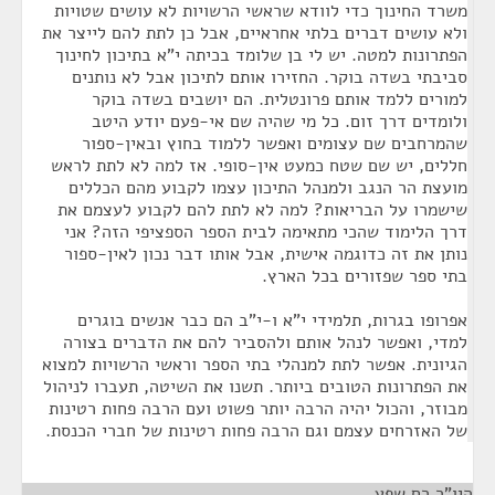
משרד החינוך כדי לוודא שראשי הרשויות לא עושים שטויות
ולא עושים דברים בלתי אחראיים, אבל כן לתת להם לייצר את
הפתרונות למטה. יש לי בן שלומד בכיתה י"א בתיכון לחינוך
סביבתי בשדה בוקר. החזירו אותם לתיכון אבל לא נותנים
למורים ללמד אותם פרונטלית. הם יושבים בשדה בוקר
ולומדים דרך זום. כל מי שהיה שם אי-פעם יודע היטב
שהמרחבים שם עצומים ואפשר ללמוד בחוץ ובאין-ספור
חללים, יש שם שטח כמעט אין-סופי. אז למה לא לתת לראש
מועצת הר הנגב ולמנהל התיכון עצמו לקבוע מהם הכללים
שישמרו על הבריאות? למה לא לתת להם לקבוע לעצמם את
דרך הלימוד שהכי מתאימה לבית הספר הספציפי הזה? אני
נותן את זה כדוגמה אישית, אבל אותו דבר נכון לאין-ספור
בתי ספר שפזורים בכל הארץ.
אפרופו בגרות, תלמידי י"א ו-י"ב הם כבר אנשים בוגרים
למדי, ואפשר לנהל אותם ולהסביר להם את הדברים בצורה
הגיונית. אפשר לתת למנהלי בתי הספר וראשי הרשויות למצוא
את הפתרונות הטובים ביותר. תשנו את השיטה, תעברו לניהול
מבוזר, והכול יהיה הרבה יותר פשוט ועם הרבה פחות רטינות
של האזרחים עצמם וגם הרבה פחות רטינות של חברי הכנסת.
היו"ר רם שפע
¶