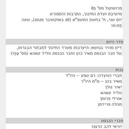
פרוטוקול מס' 85
מישיבת ועדת החינוך, התרבות והספורט
יום שני, ח' בחשון התשפ"א (26 באוקטובר 2020), שעה
10:05
סדר היום
דיון מהיר בנושא: היערכות משרד החינוך למבחני הבגרות,
של חבר הכנסת מאיר כהן וחבר הכנסת ווליד טאהא (מס' 159)
נכחו
¶
חברי הוועדה: רם שפע – היו"ר
מאיר כהן – מ"מ היו"ר
יאיר גולן
ווליד טאהא
אורלי פרומן
תהלה פרידמן
חברי הכנסת
¶
יוראי להב הרצנו