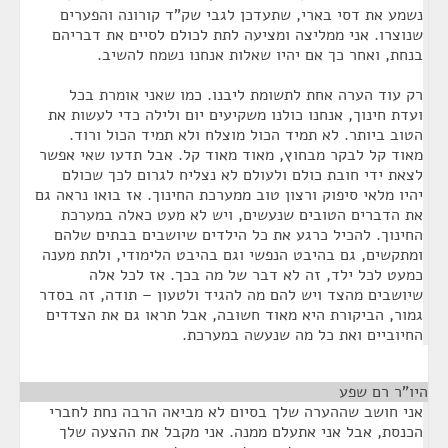
נשמע את דסי בארי, שתעדכן לגבי שק"ד קורונה והפערים
שנוצרו. אני ממליצה ומציעה לתת לכולם לסיים את דבריהם
בנחת, ואחר כך אם יהיו שאלות אנחנו נשמח להשיב.
רק עוד הערה אחת לתשומת ליבנו. כמו שאני אומרת בכל
ועדת חינוך, אנחנו כולנו משקיעים יום ולילה כדי לעשות את
הטוב ביותר. לא תמיד הכול מוצלח ולא תמיד הכול ורוד.
מאוד קל לבקר מבחוץ, מאוד מאוד קל. אבל תדעו שאי אפשר
לצאת ידי חובת כולם ולעולם לא נצליח לגרום לכך שכולם
יהיו מלאי סיפוק ורצון טוב ממערכת החינוך. אז בואו נראה גם
את הדברים הטובים שנעשים, ויש לא מעט כאלה במערכת
החינוך. להכיל כרגע את כל הילדים שיושבים בבתים שלהם
ומתקשים, גם בהיבט הנפשי וגם בהיבט הלימודי, ולתת מענה
כמעט לכל ילד, זה לא דבר של מה בכך. אז לכל אלה
שיושבים מהצד ויש להם מה להגיד ולטעון – תודה, זה בסדר
גמור, הביקורת היא מאוד חשובה, אבל תראו גם את הצדדים
החיוביים ואת כל מה שנעשה במערכת.
היו"ר רם שפע
¶
אני חושב שההערה שלך בסיום לא מביאה הרבה נחת לחברי
הכנסת, אבל אני אתעלם ממנה. אני מקבל את ההצעה שלך