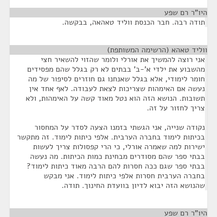
היו"ר רם שפע
¶
תודה רבה. חבר הכנסת ווליד טאהאה, בבקשה.
ווליד טאהא (הרשימה המשותפת)
¶
אני רוצה להמשיך את אורלי ולומר שהזוי להשאיר חצי
מהשבוע את ילדי א'-ב' בבתים לא רק בגלל שהם מפסידים
חומר לימודי, אלא בגלל שאנחנו גם חוזרים לסיפור של מה
נעשה אם האימהות שצריכות לצאת לעבודה. לאף אחד אין
תשובות. הנושא הזה הוא נטל מאוד קשה על האימהות, ולא
צריך לחזור על זה.
נקודה שנייה, אני הגשתי בזמנו הצעה לסדר על המחסור
בכיתות לימוד בחברה הערבית. אלפי כיתות לימוד. זה מתקשר
ישירות למה שאמרה אורלי, כי הרי קפסולות צריך לעשות
בבתי ספר שהם מסודרים מבחינת כמות הכיתות. מה נעשה
בבתי ספר שגם ככה חסרות להם הרבה מאוד כיתות לימוד?
בחברה הערבית חסרות אלפי כיתות לימוד. אני מבקש
שהנושא הזה יבוא לדיון בוועדת החינוך. תודה.
היו"ר רם שפע
¶