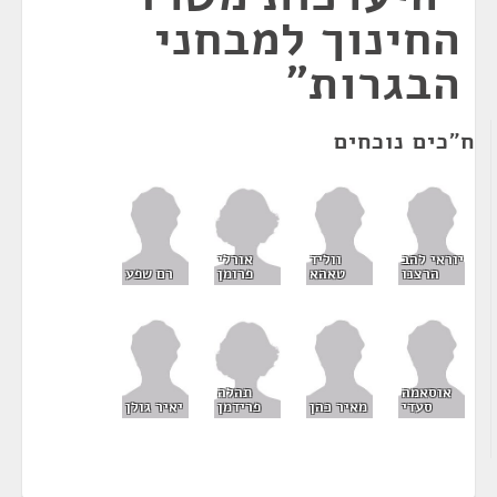
החינוך למבחני
הבגרות"
ח"כים נוכחים
אורלי
יוראי להב
ווליד
פרומן
הרצנו
טאהא
רם שפע
תהלה
אוסאמה
פרידמן
סעדי
מאיר כהן
יאיר גולן