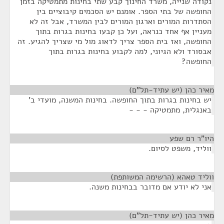
נקודה שנייה, משרד החינוך קבע שתי בחינות מתמטיקה בזמן
החופשה של בתי הספר. אומנם יש הסכמים קיבוציים בין
הסתדרות המורים וארגון המורים לבין המשרד, אבל זה לא
מעניין אף אחד כנראה, ועל כן קבעו בחינות בגרות בתוך
החופשה, ואז בית הספר צריך לדאוג מול מי שצריך להגיע. זה
אבסורד ולא הגיוני, למה לקבוע בחינות בגרות בתוך
החופשה?
מאיר כהן (יש עתיד-תל"ם)
¶
יש בחינות בגרות בתוך החופשה. בחינות המשנה, מועדי ב'
באנגלית, מתמטיקה - - -
היו"ר רם שפע
¶
ווליד, משפט לסיום.
ווליד טאהא (הרשימה המשותפת)
¶
אני לא יודע אם מדובר בבחינות משנה.
מאיר כהן (יש עתיד-תל"ם)
¶