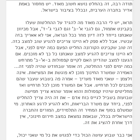
תודה רבה, זה בהחלט נושא חשוב מאוד. יש מחסור באמת
אדיר בחברה הערבית, ובכלל בציבור בישראל.
תראו, יש לי הרבה מאוד מה להגיד על ההחלטות שעלו
בקבינט אתמול, גם לגבי א'-ב' וגם לגבי ג'-ד', אבל מכיוון
שאנחנו נייחד לזה דיון מחר ככל הנראה, אני לא אאריך בזה
עכשיו. אבל ללא ספק לא היינו צריכים להגיע שוב למצב כזה.
זה טוב שקבינט הקורונה החליט הפעם כמה ימים לפני, אבל
לא היינו צריכים להגיע למצב שאנחנו כל כך לא מוכנים. אם
הגענו למצב שהדיון האם לקיים קפסולות ב-א'-ב' מתרחש
כמה ימים לפני ההחלטה, זה אומר שבחודש שהיה לפני זה...
האמירה שמשרד החינוך מוכן לא פוגשת את המציאות. אינה
זלצמן – שאני מאוד מעריך – אמרה פה בשבוע שעבר שהם
מוכנים לכל תרחיש. אבל אם המשרד מוכן לכל תרחיש ואז
מחליטים שיהיו קפסולות והוא אומר שהוא צריך חמישה
שבועות בשביל לגייס כוח אדם – את זה היה צריך להחליט
לפני, ביחד עם משרד הבריאות, ולא להגיע לרגע האחרון. מי
שמשלם בסוף את המחיר זה התלמידים, המורים והחברה
הישראלית בכלל, שבאמת נמצאת במצב חירום חינוכי, אין
דרך אחרת להציג את זה.
אני כבר שבוע עושה הכול כדי לפגוש את כל מי שאני יכול,