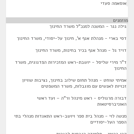
אוסאמה סעדי
מוזמנים
¶
גילה נגר - המשנה למנכ"ל משרד החינוך
דסי בארי - מנהלת אגף א', חינוך על-יסודי, משרד החינוך
דויד גל - מנהל אגף בכיר בחינות, משרד החינוך
ד"ר מירי שליסל - יושבת-ראש המזכירות הפדגוגית, משרד
החינוך
אמיתי שוחט - מנהל תחום שילוב בחינוך, נציבות שוויון
זכויות לאנשים עם מוגבלות, משרד המשפטים
דבורה מרגוליס - ראש מינהל ור"ה – ועד ראשי
האוניברסיטאות
מנשה לוי - מנהל בית ספר ויושב-ראש התאגדות מנהלי בתי
הספר העל-יסודיים