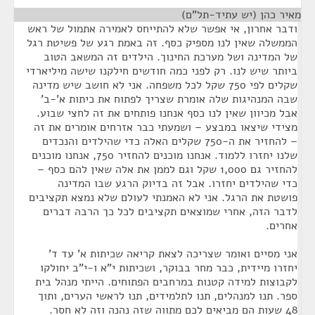
מאיר כהן (יש עתיד-תל"ם)
¶
ודבר אחרון, אי אפשר שלא להתייחס לאמירה אתמול של ראש
הממשלה שאין לנו מספיק כסף. זה באמת רגע של פשיטת רגל
של המדינה ושל מערכת החינוך. הילדים זה המשאב הטוב
ביותר שיש לנו. רק לפני כמה חודשים חילקנו שישה מיליארדי
שקלים לפי 750 שקל לכל משפחה. אני לא חושב שיש מדינה
שבה המנהיגות שלה אומרת שצריך לפתוח את כיתות א'-ב'
אבל מכיוון שאין לנו כסף אנחנו פותחים את זה לחצי שבוע.
מצידי שיצאו במבצע – ושמעתי כבר אזרחים אומרים את זה
– להחזיר את ה-750 שקלים האלה כדי שהילדים והנכדים
שלנו יחזרו ללמוד. אנחנו מוכנים להחזיר 750, אנחנו מוכנים
להחזיר גם 1,000 שקל וגם לממן את אלה שאין להם כסף –
כדי שהילדים יחזרו. אבל זה בדיוק הרגע שבו המדינה
פושטת את הרגל. אני לא האמנתי לעולם שלא נמצא תקציבים
לדבר הזה, אחרי שמוצאים תקציבים לכל כך הרבה דברים
אחרים.
אני מסיים ואומר שצריכה לצאת קריאה שכיתות א' עד ד'
יחזרו מיידית, כבר מחר בבוקר, ושכיתות י"א ו-י"ב יחולקו
לקבוצות למידה קטנות במרחבים הפתוחים. הייתי מנהל בית
ספר. תנו למנהלים, תנו לתלמידים, תנו לראשי הערים, ותוך
48 שעות הם מביאים לכם מתווה שזה נהנה וזה לא חסר.