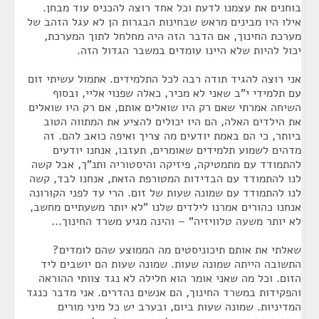
בוחנים את עצמנו לדעת וכל אחד רוצה להכניס עוד מבחן.
אילו היו מבינים מראש שבחינות הבגרות הן לא עגל הזהב של
מערכת החינוך, אם הדבר הזה היה מחלחל לתוך המערכת,
יכול להיות שלא היינו עומדים במשבר הגדול הזה.
אני רוצה להגיד תודה רבה לכל התלמידים. אתמול עשיתי זום
עם תלמידי י"ב שאני לא מכיר, כאלה שפנוי אליי, ובסוף
השיחה אמרתי שאם רק היו שואלים אותם, אם רק היו שואלים
את הילדים האלה, הם היו יכולים להציע את המתווה הטוב
ביותר, כי הם באמת יודעים מה צריך ואיפה כואב להם. זה
מדהים לשמוע תלמידים שאומרים, תעזבו, אנחנו יודעים
להתמודד עם מתמטיקה, פיזיקה והיסטוריה ותנ"ך, אבל קשה
לנו להתמודד עם הבדידות המטורפת הזאת, אנחנו לבד, קשה
לנו להתמודד עם שמונה שעות של זום. הרי עד לפני הקורונה
אנחנו כהורים אמרנו לילדים שלנו "לא יותר משעתיים מחשב,
לא יותר משעה טלוויזיה" – והינה מגיע משרד החינוך...
שאלתי את אותם תיכוניסטים מה הממוצע שהם לומדים?
התשובה הייתה שמונה שעות. שמונה שעות הם יושבים ליד
הזום. וכל מה שאני אומר הוא חלילה לא נגד צוותי ההוראה
והפקידות במשרד החינוך, הם אנשים נהדרים. אני מדבר כנגד
המדיניות. שמונה שעות ביום, ובערב יש כל מיני מורים