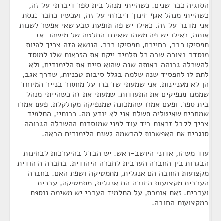
הסוגיה כבר שנים. כשהייתי מנהל בית ספר דיברתי על זה,
כשהייתי מנהל אגף חינוך דיברתי על זה, ועכשיו כחבר כנסת
אני מדבר על זה. כאילו יש פה תופעת טבע שאי אפשר לשנות
אותה, כאילו יש פה משהו שאיננו החלטה של מישהו. אז
תפסיקו כבר, בחייכם, תפסיקו כבר. הנושא הזה צריך להיות
מוסדר בצורה שבה כל תלמיד ייקח את הזכאות שלו למוסד
להשכלה גבוהה באותה שנה שהוא סיים את הלימודים, ולא
לתת לו להפסיד שנה שלמה בגלל סיבות טכניות, שדרך אגב,
הן לא מעניינות. אני שמעתי שדיברו על מחסור בנייר המיוחד
שממנו מנפיקים את התעודות. שמעתי את זה כשהייתי מנהל
בית ספר. ופעם אמרו שהמכונה שמנפיקה מקולקלת. פעם אמרו
שמחכים שאיטליה תשלח אני לא יודע מה. רבותיי, התלמיד
צריך לקבל זכאות ביד עוד לפני שמוסדות ההשכלה הגבוהה
סוגרים את האפשרות להרשמה לשנת הלימודים הבאה.
עוד משהו, אדוני היושב-ראש. יש הבדל בהיערכות לבחינות
הבגרות בין החברה הערבית לחברה היהודית. בחברה היהודית
מקצועות החובה הם אנגלית, מתמטיקה ושפת האם. בחברה
הערבית מקצועות החובה הם אנגלית, מתמטיקה, עברית
וערבית. זאת אומרת, על התלמיד הערבי יש משימה נוספת
במקצועות החובה.