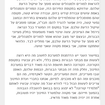
להראות למורים ולמנהלים שהוא סומך על שיקול הדעת
שלהם. שדווקא בתקופת החירום הזו, שבה המורים והמנהלים
באמת עושים עבודת קודש בזום, עבודה שהיא קשה, תקופה
שהם מתוסכלים שהתלמידים שלהם נמצאים בחרדות ובמצב
נפשי קשה, היה אפשר להגיד להם: חבר'ה, אנחנו סומכים על
שיקול הדעת שלכם. אבל במקום זה המשרד ככל הנראה
נירמל את הציונים, עשה שינוי מאוד משמעותי בחלק מציוני
הבגרות, ובעצם יצר מצב שהוא אומר למורים ולמנהלים, אני
לא סומך על שיקול הדעת שלכם, אני מחליט לבד. הלוואי
שתתקנו אותנו, אני באמת מקווה שאני טועה.
במישור השני יש הזדמנות למערכת לחשוב מה היא רוצה
לעשות עם מבחני הבגרות באופן כללי, ולא רק עכשיו בתקופת
הקורונה. הקורונה הזאת חושפת הרבה מאוד דברים במערכת
החינוך, וחלק מזה זה מבחני הבגרות, הכמות שלהם, האופן
שבו מעריכים, זהות המעריכים, הקשר לאקדמיה, מה הם
מוכנים ומה הם לא מוכנים. לסיום, אנחנו כחברי ועדת החינוך
צריכים לעשות הכול כדי לוודא שכל מה שקורה עכשיו לאותם
"תלמידי קורונה" לא יפגע בהם בבואם להשכלה הגבוהה
בהמשך חייהם. אני מקווה שלמשרד החינוך יהיו תשובות,
אחרת זה יהיה מאוד מאוד מדאיג.