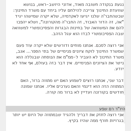
נגעת בנקודה חשובה מאוד, אדוני היושב-ראש, בנושא
שוועדת החינוך צריכה להילחם עליו ביחד עם משרד החינוך:
שכשהחבר'ה שלנו יגיעו לאקדמיה, שלא יקרה שמישהו יגיד
"אה, זה הדור האבוד, זה החבר'ה מהקורונה", ושלא יהפכו
להם את המשוואה של בחינות הבגרות והפסיכומטרי למשוואה
שבה הפסיכומטרי לבדו הוא עגל הזהב.
אני רוצה לסכם. אנחנו מוחים ודורשים שלא יקרה עוד פעם
שמשרד החינוך לוקח ציונים פנימיים של בתי הספר... אגב,
משרד החינוך לא העביר ל-ממ"מ את הנוסחה שבגללה הוא
ניטר את הציונים הפנימיים. אין דבר כזה בעולם, אף אחד לא
יודע.
דבר שני, אנחנו רוצים לשמוע האם יש מתווה ברור, האם
המתווה הזה הוא דינמי והאם נערכים אליו. אנחנו שמונה
חודשים בקורונה ועדיין לא ברור מה קורה.
היו"ר רם שפע
¶
אני רוצה לחזק את דבריך ולהגיד שבמתווה של היום יש יותר
בגרויות חורף ממה שהיו בקיץ.