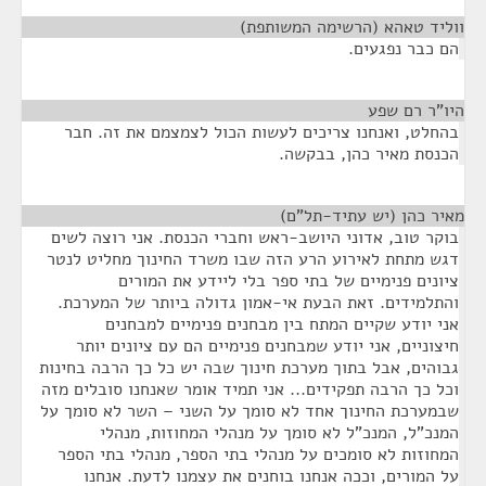
ווליד טאהא (הרשימה המשותפת)
¶
הם כבר נפגעים.
היו"ר רם שפע
¶
בהחלט, ואנחנו צריכים לעשות הכול לצמצמם את זה. חבר
הכנסת מאיר כהן, בבקשה.
מאיר כהן (יש עתיד-תל"ם)
¶
בוקר טוב, אדוני היושב-ראש וחברי הכנסת. אני רוצה לשים
דגש מתחת לאירוע הרע הזה שבו משרד החינוך מחליט לנטר
ציונים פנימיים של בתי ספר בלי ליידע את המורים
והתלמידים. זאת הבעת אי-אמון גדולה ביותר של המערכת.
אני יודע שקיים המתח בין מבחנים פנימיים למבחנים
חיצוניים, אני יודע שמבחנים פנימיים הם עם ציונים יותר
גבוהים, אבל בתוך מערכת חינוך שבה יש כל כך הרבה בחינות
וכל כך הרבה תפקידים... אני תמיד אומר שאנחנו סובלים מזה
שבמערכת החינוך אחד לא סומך על השני – השר לא סומך על
המנכ"ל, המנכ"ל לא סומך על מנהלי המחוזות, מנהלי
המחוזות לא סומכים על מנהלי בתי הספר, מנהלי בתי הספר
על המורים, וככה אנחנו בוחנים את עצמנו לדעת. אנחנו