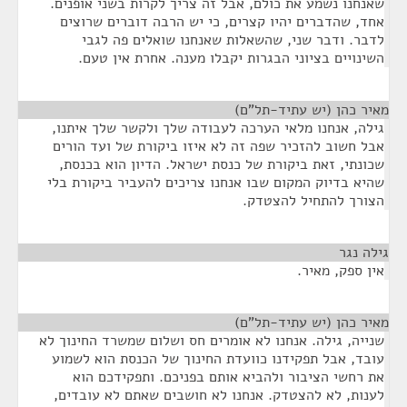
שאנחנו נשמע את כולם, אבל זה צריך לקרות בשני אופנים.
אחד, שהדברים יהיו קצרים, כי יש הרבה דוברים שרוצים
לדבר. ודבר שני, שהשאלות שאנחנו שואלים פה לגבי
השינויים בציוני הבגרות יקבלו מענה. אחרת אין טעם.
מאיר כהן (יש עתיד-תל"ם)
¶
גילה, אנחנו מלאי הערכה לעבודה שלך ולקשר שלך איתנו,
אבל חשוב להזכיר שפה זה לא איזו ביקורת של ועד הורים
שכונתי, זאת ביקורת של כנסת ישראל. הדיון הוא בכנסת,
שהיא בדיוק המקום שבו אנחנו צריכים להעביר ביקורת בלי
הצורך להתחיל להצטדק.
גילה נגר
¶
אין ספק, מאיר.
מאיר כהן (יש עתיד-תל"ם)
¶
שנייה, גילה. אנחנו לא אומרים חס ושלום שמשרד החינוך לא
עובד, אבל תפקידנו כוועדת החינוך של הכנסת הוא לשמוע
את רחשי הציבור ולהביא אותם בפניכם. ותפקידכם הוא
לענות, לא להצטדק. אנחנו לא חושבים שאתם לא עובדים,