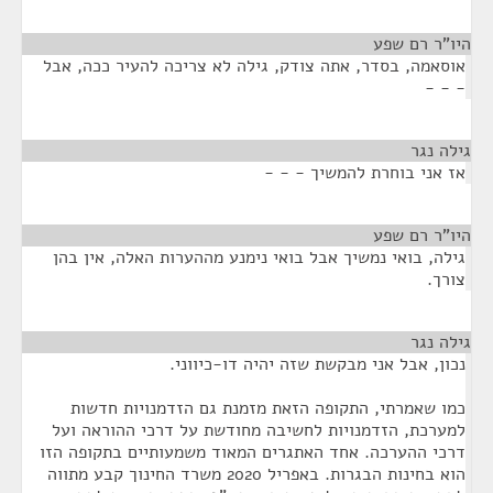
היו"ר רם שפע
¶
אוסאמה, בסדר, אתה צודק, גילה לא צריכה להעיר ככה, אבל
- - -
גילה נגר
¶
אז אני בוחרת להמשיך - - -
היו"ר רם שפע
¶
גילה, בואי נמשיך אבל בואי נימנע מההערות האלה, אין בהן
צורך.
גילה נגר
¶
נכון, אבל אני מבקשת שזה יהיה דו-כיווני.
כמו שאמרתי, התקופה הזאת מזמנת גם הזדמנויות חדשות
למערכת, הזדמנויות לחשיבה מחודשת על דרכי ההוראה ועל
דרכי ההערכה. אחד האתגרים המאוד משמעותיים בתקופה הזו
הוא בחינות הבגרות. באפריל 2020 משרד החינוך קבע מתווה