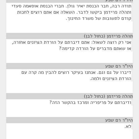
תודה רבה, חבר הכנסת יאיר גולן. חברי הכנסת אוסאמה סעדי
ותהלה פרידמן ביקשו לדבר. השאלה אם אתם רוצים לחכות
קודם לתשובות של משרד החינוך.
תהלה פרידמן (כחול לבן)
¶
אני רק רוצה לשאול: אתם דיברתם על הורדת הציונים אחורה,
או שאתם מדברים על הורדה קדימה?
היו"ר רם שפע
¶
דיברו על גם וגם. אנחנו בעיקר רוצים להבין מה קרה עם
הורדת הציונים ולמה.
תהלה פרידמן (כחול לבן)
¶
ודיברתם על פריפריה ומרכז בהקשר הזה?
היו"ר רם שפע
¶
לא.