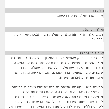
גילה נגר
¶
אז בואו נתחיל. מירי, בבקשה.
היו"ר רם שפע
¶
רגע, גילה, הדיון פה מתנהל אצלנו. חבר הכנסת יאיר גולן,
בבקשה.
יאיר גולן (מרצ)
¶
אין לי בכלל ספק שאנשי משרד החינוך – שאת חלקם אני גם
מכיר אישית – עושים לילות כימים על מנת לתת את המענה
הטוב ביותר לילדי ישראל. בכלל אין כאן שאלה האם הם
עובדים קשה מספיק. ברור שכולם עובדים קשה מאוד, ואני
אומר את זה מהיכרות אישית.
הבעיה היא – ואנחנו אנשים מנוסים שניהלו מערכות בחייהם
– ששיטת הניהול היא לא נכונה. אתם כופים את הכול
מלמעלה במקום לתת לאלה שלמטה לייצר פתרונות. חייבים
לבזר את פתיחת מערכת החינוך לראשי הרשויות. נכון, צריך
לקבוע כללים, צריך להפעיל את מערך הפיקוח הרחב מאוד של