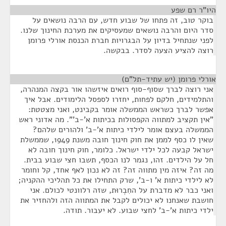
היו"ר רם שפע
¶
בוקר טוב, זה פתחו של שבוע חדש, עם הרבה נושאים על
סדר היום והרבה נושאים שמעסיקים את מערכת החינוך שלנו.
לפני שנתחיל בדיון על הבגרויות חברת הכנסת אורלי פרומן
רוצה להציע הצעה לסדר. בבקשה.
אורלי פרומן (יש עתיד-תל"ם)
¶
אני רוצה לברך שסוף-סוף רואים איזשהו אור בקצה המנהרה,
והתלמידים, חלקם לפחות, יחזרו לספסל הלימודים. אבל איך
אפשר לברך כשראש הממשלה אומר בקבינט, ואני מצטטת:
"אין תקציב למתווה הקפסולות בכיתות א'-ב'". מה אדוני ראש
הממשלה בעצם אומר לילדי כיתות א'-ב' ולהורים שלהם?
שאין לו כסף לממן את חוק חינוך חובה משנת 1949, שממשלת
ישראל קבעה לכל ילדי ישראל. כלומר, חוק חינוך חובה לא
חל על הילדים. זהו, נגמר לנו הכסף, תשבו חצי שבוע בבית.
מה זה? איזה מין מתווה זה? זה לא נכון לאף אחד, קל וחומר
לא לילדי כיתות א' ו-ב', שרק התחילו את כל תהליכי ההקניה;
ואני כבר לא מדברת על החִבְרוּת, שזה רלוונטי לכולם. אני
חושבת שאנחנו לא יכולים לקבל את המתווה הזה ולהחזיר את
ילדי כיתות א'-ב' לחצי שבוע. לא יעבור. תודה.