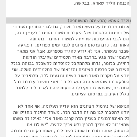
הכנסת ווליד טאהא, בבקשה.
ווליד טאהא (הרשימה המשותפת)
¶
אנחנו מדברים על נושא מאוד חשוב, גם לגבי התכנון העתידי
של בחינות הבגרות ושל היערכות משרד החינוך בעניין הזה,
וגם לגבי ההיערכות שהייתה למשרד החינוך בתקופה
האחרונה, טרם פרסום הציונים לפני ימים ספורים, והפגיעה
שכבר נעשתה. אני לא יודע להגיד מספרים, אבל אני מתאר
לעצמי שזה פגע בהרבה מאוד תלמידים שקיבלו הודעות
דחייה, כלומר, נדחו מלהתקבל למוסדות להשכלה גבוהה בגלל
העיכוב של פרסום הציונים והזכאות של התלמידים האלה. אני
יודע על מקרים מאוד מאוד קשים ונוגעים ללב, תלמידים על
הספקטרום שהנושא הזה הוא כל כך חיוני וחשוב עבורם בכל
המובנים, שהתאכזבו וקיבלו הודעות שהם לא יכולים ללמוד
בגלל העיכוב בפרסום הציונים.
הנושא של נירמול הציונים הוא עדיין תעלומה, אף אחד לא
יודע להסביר לנו מה זה הדבר הזה. משרד החינוך מחזיק את
כל האינפורמציה בעניין הזה קרוב מאוד אליו כאילו זה משהו
שהציבור לא צריך להבין ולא צריך לדעת. "יש לנו את
הנוסחה, אנחנו מוכרים אותה בשבילכם, ואתם רק תגידו תודה.
לא משנה מתי אנחנו מסיימים לעבוד, לא משנה מתי אנחנו