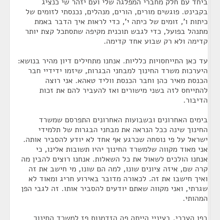
ביחד עם חלק מחברי המפלגה שלי ועם יזהר שי כנציג
בקבינט. פוגשים מורים, הורים, מנהלים, נכנסתי לזומים של
כיתות ו', זומים של כיתה י', כדי לראות איך הדבר באמת
מתנהל בפועל, כדי לגבש תוכנית מקיפה שתסתכל קצת יותר
קדימה ולא רק שבוע אחד קדימה.
עד כאן התייחסויות כלליות. אנחנו מתחילים דיון מהיר בנושא:
היערכות משרד החינוך למבחני הבגרות, שיזמו ידידיי חבר
הכנסת מאיר כהן וחבר הכנסת ווליד טאהא. אני רוצה
להתייחס לזה בשני מישורים ואז להעביר להם את זכות
הדיבור.
בימים האחרונים ובשבועות האחרונים התפרסם שמשרד
החינוך שינה ככל הנראה את מבחני הבגרות של תלמידי
ישראל על פי נוסחה שכרגע אף אחד לא יודע להסביר אותה.
אני מאוד מקווה שלמשרד החינוך יהיו תשובות אלינו, כי
אנחנו הולכים לשאול את כל השאלות. אנחנו רוצים להבין מה
קרה שם, איזה ציונים שונו, למה הם שונו, מי חישב את זה
ואיך חישבו את זה. לכאורה מדובר באירוע חריג ומאוד לא
שגרתי, ואני מקווה שאתם יודעים להסביר אותו. זה לגבי הפן
המהותי.
בפן הערכי, בעיניי הייתה פה הזדמנות פז למשרד החינוך