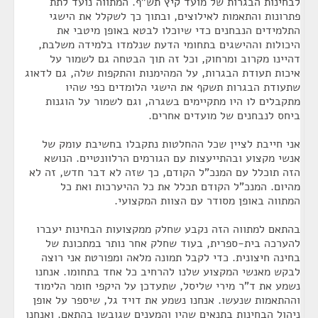
לבחינות הבגרות של מועד קיץ תש"ף. המתווה נועד לתת
פתרונות והתאמות לאילוצים, ובתוך כך לשקלל את הישגי
התלמידים הנבחנים כדי שיוכלו לבטא באופן מיטבי את
היכולות וההישגים בתחומי הדעת שנלמדו בלמידה משלבת,
דהיינו מקרוב ומרחוק, וכל זה תוך הבטחה גם לשמור על
איכות תעודת הבגרות, על המהימנות והתקפות שלה, גם לדאוג
שתעודת הבגרות תשקף את הישגי הלומדים כפי שהיו
מתקבלים לו היו מתקיימים בשגרה, וגם לשמור על הוגנות
ביחס לנבחנים של מועדים אחרים.
אני חייבת לציין שכל ההחלטות נתקבלו בחשיבת עומק של
אנשי מקצוע ובהתייעצות עם הגורמים הרלוונטיים. הנושא
הזה תוכלל עם המנכ"ל הקודם, כך שזה לא דבר חדש, זה לא
מהיום. המנכ"ל הקודם תכלל את כל ההיערכות ואת כל
המתווה באופן מסודר עם הצוות המקצועי.
בהתאם למתווה הזה נקבע שחלק ממקצועות הבחינות יעברו
להערכה בית-ספרית, בעוד שחלק אחר נותר במתכונת של
בחינה חיצונית. כדי לקבל תמונה מלאה ומפורטת אני רוצה
לבקש מאנשי המקצוע שלנו להרחיב כל אחד בתחומו. אנחנו
נשמע את ד"ר מירי שליסל, שתעדכן על היקפי חומר הלימוד
וההתאמות שנעשו. אנחנו נשמע את דויד גל, שיספר על אופן
ניהול הבחינות בתנאים שהיו והמענים שגובשו בהתאם. ואנחנו