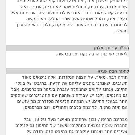
כי מספיק כישלון אחד, אם אבעבועות קוף יגיע לאוכלוסייה
של חולדות, עכברים, חתולים שהם לא בבית, אנחנו נהיה
בבעיה קשה מאוד. כבר היום יש לנו מחלות שהן אנדמיות אצל
בעלי חיים, כמו לישמניה אצל שפני הסלע. מאוד קשה
להתמודד עם דבר כזה אחרי שהוא קרה, ולכן כדאי להיערך
מראש.
היו"ר עידית סילמן
¶
ליאור, יש כאן הרבה נקודות. בבקשה.
ליאור הכט שגיא
¶
תודה רבה, מאיר, על הצפת הנקודות. אלה נושאים מאוד
חשובים, שאנחנו נותנים עליהם את הדעת. בהיבט של בעלי
החיים, אנחנו יודעים שהמחלה עוברת בעיקר ממכרסמים, אבל
גם מיונקים, ולכן יש עבודה משותפת עם הווטרינרים שעוסקים
יותר בבעלי החיים. יש הנחיות קליניות מסודרות מה עושים
עם חיות מחמד, לדוגמה כלבים וחתולים, וגם מכרסמים.
מבחינת החיסון, נכון שהחיסון מאושר מעל גיל 18, אבל
החברה עצמה נמצאת בתהליכי אישור של החיסון גם לגילים
צעירים יותר ואנחנו עוקבים גם בהיבט הזה. תודה על