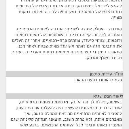
תרופות שנמצאות בשלבי רכש מתקדמים, וגם הן עתידות
להגיע לישראל בימים הקרובים. אז גם בהיבט של התרופות
וגם בהיבט של החיסונים נעשית פה עבודה ואנחנו במקום
מצוין.
הסברה – אחלק את זה לשניים: הסברה לצוותים הרפואיים
והסברה לציבור. קיימנו ובינר בהשתתפות של מאות רופאים
ורופאות, צוותי סיעוד, צוותים פרה-רפואיים. אחרי זה העלינו
את הוובינר הזה גם לאתר ויש עוד מאות צפיות לאחר מכן.
התאגדו בזמן די קצר אנשים מומחים בתחום והעבירו, בעיניי,
וובינר מאלף ומרתק.
היו"ר עידית סילמן
¶
תזמינו אותנו בפעם הבאה.
ליאור הכט שגיא
¶
בשמחה, נשלח לך את הלינק. מבחינת הצוותים הרפואיים,
אחד הדברים הראשונים שעשינו היה להעלות את המודעות,
להסביר לצוותים הרפואיים מה זאת המחלה הזאת, איך
מאבחנים אותה. ולא פחות חשוב, הוצאנו הנחיות קליניות שגם
הועברו באותו וובינר לכל הצוותים הרפואיים, ברגע שיש