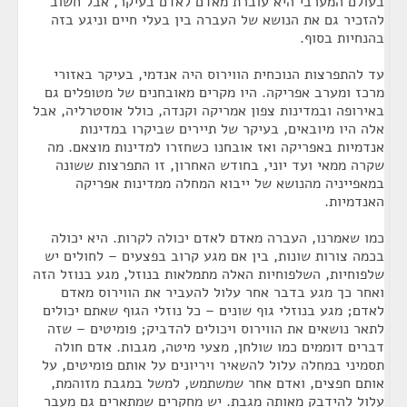
בעולם המערבי היא עוברת מאדם לאדם בעיקר, אבל חשוב
להזכיר גם את הנושא של העברה בין בעלי חיים וניגע בזה
בהנחיות בסוף.
עד להתפרצות הנוכחית הווירוס היה אנדמי, בעיקר באזורי
מרכז ומערב אפריקה. היו מקרים מאובחנים של מטופלים גם
באירופה ובמדינות צפון אמריקה וקנדה, כולל אוסטרליה, אבל
אלה היו מיובאים, בעיקר של תיירים שביקרו במדינות
אנדמיות באפריקה ואז אובחנו כשחזרו למדינות מוצאם. מה
שקרה ממאי ועד יוני, בחודש האחרון, זו התפרצות ששונה
במאפייניה מהנושא של ייבוא המחלה ממדינות אפריקה
האנדמיות.
כמו שאמרנו, העברה מאדם לאדם יכולה לקרות. היא יכולה
בכמה צורות שונות, בין אם מגע קרוב בפצעים – לחולים יש
שלפוחיות, השלפוחיות האלה מתמלאות בנוזל, מגע בנוזל הזה
ואחר כך מגע בדבר אחר עלול להעביר את הווירוס מאדם
לאדם; מגע בנוזלי גוף שונים – כל נוזלי הגוף שאתם יכולים
לתאר נושאים את הווירוס ויכולים להדביק; פומיטים – שזה
דברים דוממים כמו שולחן, מצעי מיטה, מגבות. אדם חולה
תסמיני במחלה עלול להשאיר ויריונים על אותם פומיטים, על
אותם חפצים, ואדם אחר שמשתמש, למשל במגבת מזוהמת,
עלול להידבק מאותה מגבת. יש מחקרים שמתארים גם מעבר