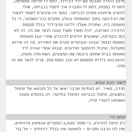
מיגון להורה שנכנס עם ילד לבידוד, לתת לו חליפה מתאימה,
לתת לו כפפות, לתת לו הסברה איך לטפל בכביסה, אולי
להציע איזשהו פתרון לכביסה. בסוף זה אינטרס לאומי לעצור
את ההדבקה בתוך המשפחה בשלב מוקדם ככל האפשר, כי כל
משפחה כזו, שתהיה אצלה זליגה מהבידוד בגלל תקופת
הדגירה הארוכה, יהיה מאוד מאוד קשה לנטר את זה. זה לא
כמו בקורונה, שאנשים יודעים להיבדק אחרי שבן משפחה
מאומת ובתוך שבוע-שבועיים סגרת את האירוע. פה זה אירוע
מתגלגל, שיכול להימשך חודשים. שבוע אחרי שהיה ילד
מאומת בבית אחותו כיבסה את המצעים, האח תלה משהו,
ההוא נגע בידית ופתאום יש שוב התפרצות. צריך לנטר את זה
מהר.
ליאור הכט שגיא
¶
תודה, מאיר. יש הנחיות שכבר יצאו על כל הנושא של טיפול
בחפצים, טיפול בכביסה וטיפול בחיטוי. זה בהחלט משהו
שאנחנו לגמרי עליו.
יצחק לוי
¶
רק טיפה להרגיע, כי מתוך 3,000 המקרים שכמעט מדווחים,
אין לנו הרבה מקרים – למעשה אין בכלל דיווחים – על בני