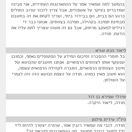
בהמשך למה שמאיר אמר על ההתארגנות העתידית, אני מבינה
שמדברים בעיקר על אשפוזים, אבל צריך לזכור שרוב החולים
כרגע הם בבית, הם בבידוד ביתי, וצריך לקחת את זה בחשבון
מבחינת תמיכה בקהילה, תמיכה בצוותים. אנחנו כבר די
רגילים למעקב מרחוק, אבל גם זה משהו שצריך לתת עליו את
הדעת. תודה.
ליאור הכט שגיא
¶
כל חומרי ההסברה וסיכום המידע על המטופלים נאסף, וכמובן
שנשקף אותו לצוותים הרפואיים. אנחנו חושבים שהנושא של
חינוך הצוותים הרפואיים, הסברה לקהילה הרפואית עצמה,
הוא חשוב מאין כמוהו. תודה על הצפת הנושא הזה וזה לגמרי
על השולחן.
שירלי שפירא בן דוד
¶
תודה, ליאור היקרה.
היו"ר עידית סילמן
¶
תודה. לגבי מה שמאיר רובין אמר, שהורה יצטרך להיות ליד
ילד למשך בידוד ממושך, מה ההתארגנות לקראת זה?