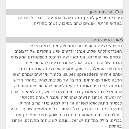
היו"ר עידית סילמן
¶
נערכים מספיק לעניין הזה בשלב המניעה? בגני ילדים זה
בוודאי קריטי, אנשים שהם בסיכון, נשים בהיריון.
ליאור הכט שגיא
¶
חד-משמעית. ההתפרצות הנוכחית, אם ניגע בהיבט
האפידמיולוגי שלה, אנחנו יודעים שיש מחקרים של ריצופים
גנטיים של הווירוס. אני לא רוצה להיכנס לספקטרום המקצועי
הרחב של הדבר הזה, אבל אנחנו יודעים שההתפרצות
הנוכחית התחילה, כנראה, ממספר אירועים שאנחנו מכנים
אותם אירועי super spreaders, כלומר אירועים שמהם יצאו
הרבה מאוד מאומתים. מדובר על מסיבות שהיו במהלך חודש
הגאווה באירופה ואנחנו יודעים למפות שההתפרצות התחילה
שם. אבל כמו שאמרת, גברתי היושבת-ראש, זה לא אומר שכך
זה ימשיך. אנחנו יודעים שהמחלה איננה קשורה לחלוטין
לנטייה מינית אלא קשורה אך ורק למגע פיזי קרוב והדוק,
ומגע פיזי קרוב והדוק יכול להיות בכל סיטואציה שהיא. כרגע
בעולם מרבית המאומתים הם גברים שמקיימים יחסי מין עם
גברים, כולל במדינת ישראל. אנחנו לא שונים מהעולם, אנחנו
בהחלט - - -