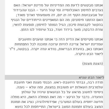
אנחנו מבקשים לדעת מה המדיניות של מדינת ישראל: האם
נערכים לחיסון האוכלוסייה ומי קהל היעד - הבנו שהבידוד
של אבעבועות הקוף זה 21 יום, זה משמעותי וארוך מאוד;
האם הוזמנו חיסונים; מה הם המאפיינים הייחודיים של הנגיף
בהקשר לקבוצות סיכון; הגיל המותר לחיסון; תופעות לוואי;
צורת הדבקה; משך בידוד ועוד, ככל שיותיר לנו הזמן.
אנחנו מקיימים את הדיון הזה כי אנחנו טוענים וחושבים
שמדינת ישראל צריכה להיות ערוכה ומוכנה לכל התפתחות
ואנחנו כאן, בוועדת הבריאות, נוודא שזה יקרה. בבקשה, ד"ר
ליאור הכט היקרה.
(הצגת מצגת)
ליאור הכט שגיא
¶
תודה רבה, גברתי היושבת-ראש. הכנתי מצגת ואני חושבת
שלמרבית השאלות יש תשובות במצגת, ומה שלא – נענה.
ניסיתי לחשוב מראש על כל הנושאים שיהיו על שולחן
הוועדה. נדבר על הרקע – מה זאת המחלה הזאת, היא מחלה
חדשה יחסית בעולם המערבי; אפידמיולוגיה; נציג את תמונת
המצב בעולם ותמונת המצב בישראל; התייחסות לכל נושא