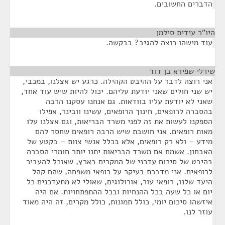
הדברים החשובים.
היו"ר עידית סילמן
¶
עוד מישהו רוצה להגיב? בבקשה.
שירלי שפירא בן דוד
¶
אני רוצה לדבר על ההיבט הקהילה. כרגע יש אצלנו, במכבי,
יש שני חולים שאני יודעת עליהם. יכול להיות שיש עוד אחד,
שאני לא יודעת עליו בוודאות. גם אנחנו עסקנו הרבה
בהסברה לרופאים, חינוך הרופאים, עשינו וובינר, אפילו
הספקנו לעשות את זה לפני משרד הבריאות, וגם אצלנו עלו
מאות רופאים. אני חושבת שיש הרבה רופאים שחסר להם
מידע – ולא רק רופאים, אלא בכלל אנשי צוות – בקטע של
האבחון. אשמח אם משרד הבריאות יתנו יותר חומרי הסברה
בהיבט של סיכום עדכני של המקרים בארץ, שאוכל להעביר
לרופאים. אני מדברת בעיקר על רופאי משפחה, שהם קהל
היעד שלנו, רופאי עור, אורולוגים, שאולי לא מתעדכנים כל
יום או כל שעה בכל ההנחיות ובכל ההתפתחויות. אם היה
איזשהו סיכום יומי, כולל תמונות, כולל מקרים, זה היה מאוד
עוזר לנו.