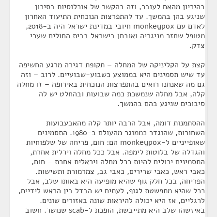
בהיריון מהאם לעובר, וזה בהקשר של אוכלוסיות בסיכון
שניגע בהן בהמשך. עד להתפרצות הנוכחית התיעוד האחרון
לאדם עם monkeypox חיובי במדינת ישראל היה ב-2018,
מטופל שחזר מניגריה ואובחן בישראל בבית החולים שערי
צדק.
קצת על הקליניקה של המחלה – תקופת דגירה מרגע החשיפה
עד שיש תסמינים היא בממוצע כשבוע-שבועיים. לרוב – וזה
גם מה שאנחנו רואים בהתפרצות הנוכחית באירופה – זו מחלה
קלה, אבל מחלה שנמשכת כמה שבועות ובהחלט יש לה
סיבוכים שניגע בהם בהמשך.
ההסתמנות דומה, אבל הרבה יותר קלה מהאבעבועות
השחורות, שהוגדר כממוגר מהעולם ב-1980. התסמינים
שאופייניים ל-monkeypox הם: חום, פריחה של שלפוחיות
והגדלה של בלוטות לימפה. אבל ככל מחלה וירלית אחרת,
התסמינים יכולים להיות ככל מחלה ויראלית אחרת – חום,
כאבי ראש, כאבי שרירים, כאבי גב, צמרמורת ותשישות.
הפריחה, בכל חלק גוף שהיא מופיעה היא באותו שלב, אבל
ככל שהיא מתפשטת לגוף, לעתים יש הבדל בין הראש לידיים,
לרגליים, אז היא יכולה להיראות שונה באזורים שונים.
באיזשהו שלב היא מתייבשת, הופכת ל-scab שנושר. חשוב