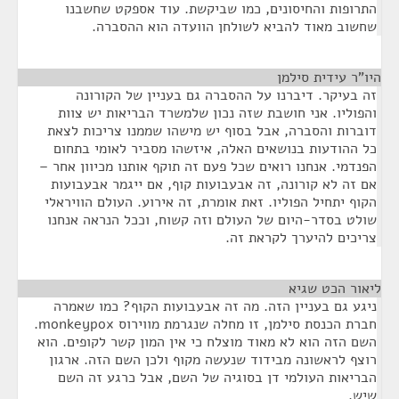
התרופות והחיסונים, כמו שביקשת. עוד אספקט שחשבנו
שחשוב מאוד להביא לשולחן הוועדה הוא ההסברה.
היו"ר עידית סילמן
¶
זה בעיקר. דיברנו על ההסברה גם בעניין של הקורונה
והפוליו. אני חושבת שזה נכון שלמשרד הבריאות יש צוות
דוברות והסברה, אבל בסוף יש מישהו שממנו צריכות לצאת
כל ההודעות בנושאים האלה, איזשהו מסביר לאומי בתחום
הפנדמי. אנחנו רואים שכל פעם זה תוקף אותנו מכיוון אחר –
אם זה לא קורונה, זה אבעבועות קוף, אם ייגמר אבעבועות
הקוף יתחיל הפוליו. זאת אומרת, זה אירוע. העולם הוויראלי
שולט בסדר-היום של העולם וזה קשוח, וככל הנראה אנחנו
צריכים להיערך לקראת זה.
ליאור הכט שגיא
¶
ניגע גם בעניין הזה. מה זה אבעבועות הקוף? כמו שאמרה
חברת הכנסת סילמן, זו מחלה שנגרמת מווירוס monkeypox.
השם הזה הוא לא מאוד מוצלח כי אין המון קשר לקופים. הוא
רוצף לראשונה מבידוד שנעשה מקוף ולכן השם הזה. ארגון
הבריאות העולמי דן בסוגיה של השם, אבל כרגע זה השם
שיש.