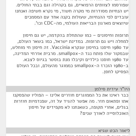
שפורסמו לצוותים הרפואיים, גם בקהילה וגם בבתי החולים.
יש הנחיות מסודרות מי מקרה חשוד, מי נקרא חשיפה ואנחנו
עובדים לפי ההנחיות, שעולות בקנה אחד עם המסמכים
שיוצאים מארגון הבריאות העולמי, מה-CDC וכו'.
תרופות וחיסונים – כמו שהתחלת בהקדמה, יש גם חיסון
למחלה ויש גם תרופות. במדינת ישראל, כמו בשאר העולם,
עד 1980 חיסנו בחיסון שנקרא Vaccinia. זה חיסון חי מוחלש,
שבמקור שלו פותח נגד ה-smallpox. מרבית אזרחי המדינה,
עד 1980 חוסנו כילדים וקיבלו מנת בוסטר בגיוס לצבא.
ב-1980 הוכרז ה-smallpox כממוגר מהעולם, ובכל העולם
הפסיקו לחסן.
היו"ר עידית סילמן
¶
כבר ראינו את כל הממוגרים חוזרים אלינו – הפוליו שהפסקנו
אתו ופתאום חזר. מה אפשר להגיד על זה, שפנדמיות חוזרות
בגלים, אחרי תקופה, כשאנחנו לא מקפידים על חיסון
האוכלוסייה לאורך שנים?
ליאור הכט שגיא
¶