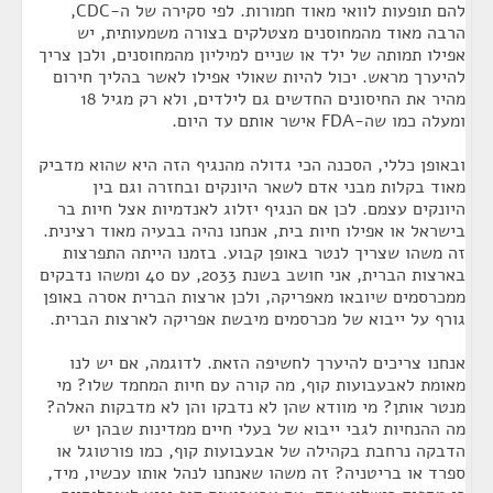
להם תופעות לוואי מאוד חמורות. לפי סקירה של ה-CDC,
הרבה מאוד מהמחוסנים מצטלקים בצורה משמעותית, יש
אפילו תמותה של ילד או שניים למיליון מהמחוסנים, ולכן צריך
להיערך מראש. יכול להיות שאולי אפילו לאשר בהליך חירום
מהיר את החיסונים החדשים גם לילדים, ולא רק מגיל 18
ומעלה כמו שה-FDA אישר אותם עד היום.
ובאופן כללי, הסכנה הכי גדולה מהנגיף הזה היא שהוא מדביק
מאוד בקלות מבני אדם לשאר היונקים ובחזרה וגם בין
היונקים עצמם. לכן אם הנגיף יזלוג לאנדמיות אצל חיות בר
בישראל או אפילו חיות בית, אנחנו נהיה בבעיה מאוד רצינית.
זה משהו שצריך לנטר באופן קבוע. בזמנו הייתה התפרצות
בארצות הברית, אני חושב בשנת 2033, עם 40 ומשהו נדבקים
ממכרסמים שיובאו מאפריקה, ולכן ארצות הברית אסרה באופן
גורף על ייבוא של מכרסמים מיבשת אפריקה לארצות הברית.
אנחנו צריכים להיערך לחשיפה הזאת. לדוגמה, אם יש לנו
מאומת לאבעבועות קוף, מה קורה עם חיות המחמד שלו? מי
מנטר אותן? מי מוודא שהן לא נדבקו והן לא מדבקות האלה?
מה ההנחיות לגבי ייבוא של בעלי חיים ממדינות שבהן יש
הדבקה נרחבת בקהילה של אבעבועות קוף, כמו פורטוגל או
ספרד או בריטניה? זה משהו שאנחנו לנהל אותו עכשיו, מיד,