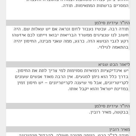
המסרים ברשתות המתאימות. תודה.
היו"ר עידית סילמן
¶
תודה רבה. עכשיו נעבור לזום ונראה אם יש שאלות שם. היה
חשוב לנו שנציגים ממשרד הבריאות יבואו וייתנו לכם איזשהו
רקע לגבי הנושא הזה. כרגע, ממה שאני מבינה, החיסון יהיה
בהתאמה לגילוי.
ליאור הכט שגיא
¶
יש אינדיקציות רפואיות מסוימות למי צריך לתת את החיסון.
בדרך כלל הוא ניתן למגעים. אין הרבה מאוד אנשים שעונים
לקריטריונים, אבל מי שיענה לקריטריונים – יש חיסון זמין
במדינת ישראל והוא יקבל אותו.
היו"ר עידית סילמן
¶
בבקשה, מאיר רובין.
מאיר רובין
¶
תודה לד"ר הכט, הייתה סקירה מעולה. להבדיל מהקורונה,