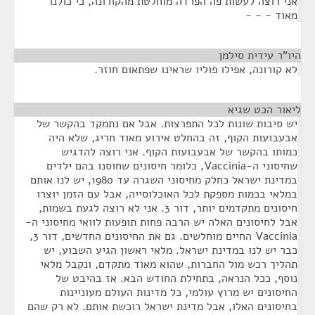
אני רוצה לעשות פה הפרדה מוחלטת מהקורונה, כי כולנו
מאוד - - -
היו"ר עידית סילמן
¶
לא קורונה, אפילו פוליו שראינו שפתאום חוזר.
ליאור הכט שגיא
¶
יש סיבות שונות לכל התפרצות. אבל אם נתמקד בהקשר של
אבעבועות הקוף, זה בהחלט אירוע מאוד חריג, שלא היה
כמותו בהקשר של אבעבועות הקוף. אני רוצה להדגיש
שחיסוני ה-Vaccinia, כלומר חיסונים שחוסנו בהם ילדים
במדינת ישראל כחלק מחיסוני השגרה עד 1980, יש לנו אותם
במלאי בכמות מספקת לכל האוכלוסייה, אבל עם הזמן יוצרו
חיסונים מתקדמים יותר, דור 3. אני לא רוצה לגעת בשמות,
אבל לחיסונים האלה יש הרבה פחות תופעות לוואי מחיסוני ה-
Vaccinia החיים מוחלשים. גם את החיסונים החדשים, דור 3,
כבר יש לנו במדינת ישראל. מלאי ראשון הגיע השבוע, יש
תהליך רכש מול החברות, שהוא מאוד מתקדם, ונקבל מלאי
נוסף, ככל הנראה, בתחילת החודש הבא. אז בהיבט של
החיסונים יש מרוץ עולמי, כל מדינות העולם מעוניינות
בחיסונים האלו, אבל מדינת ישראל רוכשת אותם. לא רק שהם