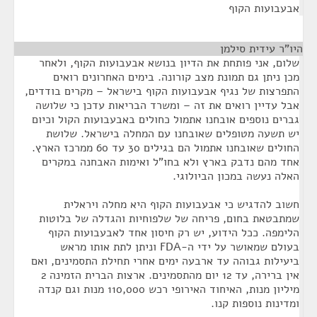
אבעבועות הקוף
היו"ר עידית סילמן
¶
שלום, אני פותחת את הדיון בנושא אבעבועות הקוף, ולאחר
מכן ניתן גם תמונת מצב קורונה. בימים האחרונים רואים
התפרצות של נגיף אבעבועות הקוף בישראל – מקרים בודדים,
אבל עדיין רואים את זה – ומשרד הבריאות עדכן כי שלושה
גברים נוספים אובחנו אתמול כחולים באבעבועות הקול וכיום
יש תשעה מטופלים שאובחנו עם המחלה בישראל. שלושת
החולים שאובחנו אתמול הם בגילים 30 עד 60 ממרכז הארץ.
אחד מהם נדבק בארץ ולא בחו"ל ואימות האבחנה במקרים
האלה נעשה במכון הביולוגי.
חשוב להדגיש כי אבעבועות הקוף היא מחלה ויראלית
שמתבטאת בחום, פריחה של שלפוחיות והגדלה של בלוטות
הלימפה. ככל הידוע, יש רק חיסון אחד לאבעבועות הקוף
בעולם שמאושר על ידי ה-FDA וניתן לתת אותו מראש
ביעילות גבוהה עד ארבעה ימים אחרי תחילת התסמינים, ואם
אין ברירה, עד 12 יום מהתסמינים. ארצות הברית הזמינה 2
מיליון מנות, האיחוד האירופי רכש 110,000 מנות וגם קנדה
ומדינות נוספות קנו.