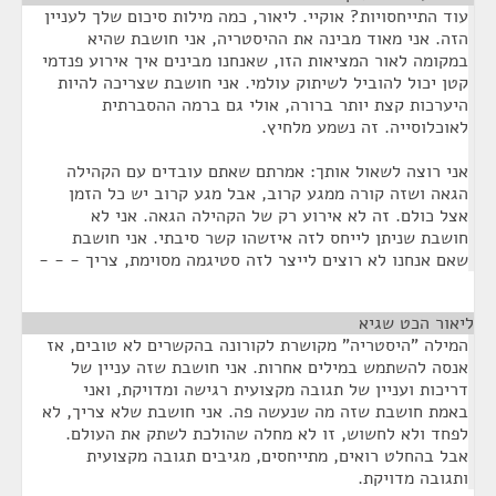
עוד התייחסויות? אוקיי. ליאור, כמה מילות סיכום שלך לעניין
הזה. אני מאוד מבינה את ההיסטריה, אני חושבת שהיא
במקומה לאור המציאות הזו, שאנחנו מבינים איך אירוע פנדמי
קטן יכול להוביל לשיתוק עולמי. אני חושבת שצריכה להיות
היערכות קצת יותר ברורה, אולי גם ברמה ההסברתית
לאוכלוסייה. זה נשמע מלחיץ.
אני רוצה לשאול אותך: אמרתם שאתם עובדים עם הקהילה
הגאה ושזה קורה ממגע קרוב, אבל מגע קרוב יש כל הזמן
אצל כולם. זה לא אירוע רק של הקהילה הגאה. אני לא
חושבת שניתן לייחס לזה איזשהו קשר סיבתי. אני חושבת
שאם אנחנו לא רוצים לייצר לזה סטיגמה מסוימת, צריך - - -
ליאור הכט שגיא
¶
המילה "היסטריה" מקושרת לקורונה בהקשרים לא טובים, אז
אנסה להשתמש במילים אחרות. אני חושבת שזה עניין של
דריכות ועניין של תגובה מקצועית רגישה ומדויקת, ואני
באמת חושבת שזה מה שנעשה פה. אני חושבת שלא צריך, לא
לפחד ולא לחשוש, זו לא מחלה שהולכת לשתק את העולם.
אבל בהחלט רואים, מתייחסים, מגיבים תגובה מקצועית
ותגובה מדויקת.