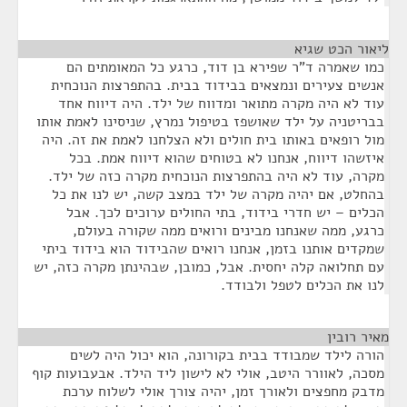
ליאור הכט שגיא
¶
כמו שאמרה ד"ר שפירא בן דוד, כרגע כל המאומתים הם
אנשים צעירים ונמצאים בבידוד בבית. בהתפרצות הנוכחית
עוד לא היה מקרה מתואר ומדווח של ילד. היה דיווח אחד
בבריטניה על ילד שאושפז בטיפול נמרץ, שניסינו לאמת אותו
מול רופאים באותו בית חולים ולא הצלחנו לאמת את זה. היה
איזשהו דיווח, אנחנו לא בטוחים שהוא דיווח אמת. בכל
מקרה, עוד לא היה בהתפרצות הנוכחית מקרה כזה של ילד.
בהחלט, אם יהיה מקרה של ילד במצב קשה, יש לנו את כל
הכלים – יש חדרי בידוד, בתי החולים ערוכים לכך. אבל
כרגע, ממה שאנחנו מבינים ורואים ממה שקורה בעולם,
שמקדים אותנו בזמן, אנחנו רואים שהבידוד הוא בידוד ביתי
עם תחלואה קלה יחסית. אבל, כמובן, שבהינתן מקרה כזה, יש
לנו את הכלים לטפל ולבודד.
מאיר רובין
¶
הורה לילד שמבודד בבית בקורונה, הוא יכול היה לשים
מסכה, לאוורר היטב, אולי לא לישון ליד הילד. אבעבועות קוף
מדבק מחפצים ולאורך זמן, יהיה צורך אולי לשלוח ערכת