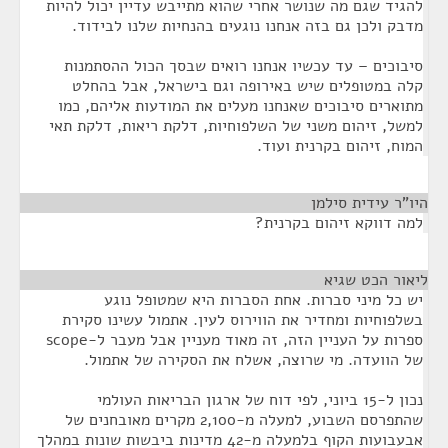
להגיד שגם מה שנושר אחרי שהוא מתייבש עדיין יכול להיות
מדבק ולכן גם בזה אנחנו נוגעים בהנחיות שלנו לבידוד.
סיבוכים – עד עכשיו אנחנו רואים שבסך הכול ההסתמנות
קלה במטופלים שיש באירופה וגם בישראל, אבל בהחלט
מתוארים סיבוכים שאנחנו מעלים את המודעות אליהם, כמו
למשל, זיהום משני של השלפוחיות, דלקת ריאות, דלקת תאי
המוח, זיהום בקרנית ועוד.
היו"ר עידית סילמן
¶
למה דווקא זיהום בקרנית?
ליאור הכט שגיא
¶
יש כל מיני סברות. אחת הסברות היא שמטופל נוגע
בשלפוחיות ומחדיר את הווירוס לעין. אתמול עשינו סקירת
ספרות על העניין הזה, זה מאוד מעניין אבל מעבר ל-scope
של הוועדה. מי שרוצה, אשלח את הסקירה של אתמול.
נכון ל-15 ביוני, לפי דוח של ארגון הבריאות העולמי
שהתפרסם השבוע, למעלה מ-2,100 מקרים מאובחנים של
אבעבועות הקוף בלמעלה מ-42 מדינות ביבשות שונות במהלך