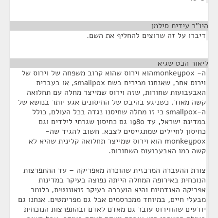
היו"ר עידית סילמן
¶
דיברו על זה שרוצים להחליף את השם.
ליאור הכט שגיא
¶
ה- monkeypoxהוא וירוס שהוא קרוב משפחה של וירוס של
וירוס אחר, שאנחנו מכירים בשם smallpox, או בעברית
האבעבועות שחורות, שזה וירוס שמייצר מחלה עם תחלואה
קשה מאוד. כשניגע בהיבט של החיסונים אגע יותר בנושא של
ה-smallpox כי זו מחלה שחיסנו נגדה בכל העולם, כולל
במדינת ישראל, עד 1980 גם כחיסון שגרתי לילדים וגם
כחיסון לחיילים שמתגייסים לצבא. חשוב להגיד שה-
monkeypox הוא וירוס שמייצר תחלואה קלינית שהיא לא
קשה כמו האבעבועות השחורות.
צורת ההעברה המרכזית שהוכרה מאפריקה – עד ההתפרצות
הנוכחית באירופה המחלה הייתה נפוצה בעיקר במדינות
אפריקה האנדמיות והיא הועברה בעיקר זואונוטית, כלומר
מבעלי חיים, במיוחד ממכרסמים אבל גם מפרימטים. אנחנו גם
יודעים שהווירוס עובר גם מאדם לאדם ובהתפרצות הנוכחית