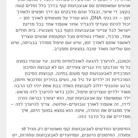
אנשים שמאומתים עם אבעבועות קוף בדרך כלל חולים קשה
בקצב די איטי, ובגלל שהם מדבקים גם דרך חפצים ולאורך
זמן – זה נגיף DNA, הוא שורד על משטחים לאורך זמן –
יכול להיות שעדיף להגדיר אזור אשפוז אחד בכל מדינת
ישראל לכל ענייני אבעבועות הקוף כבר מעכשיו. בית חולים
אחד, מרכזי, שאליו נשלחים מכל המקומות אנשים שצריך
לאשפז אותם לאורך זמן, שיש שם טיפול מסודר בכביסה, שיש
שם שליטה מאוד טובה במגעים ומסביב.
וכמובן, להיערך להגעה לאוכלוסיות סיכון. עד עכשיו כמעט
כל מי שנדבקו היו גברים צעירים. הם לא קבוצת הסיכון
המרכזית לאבעבועות קוף משום בחינה. קבוצות הסיכון
המרכזיות זה ילדים עד גיל 10, נשים בהיריון ומדוכאי חיסון,
ברגע שהנגיף יזלוג לקבוצות האלה בבת אחת יהיו לנו הרבה
מאוד ילדים שצריכים טיפול, ולכן כדאי להיערך לזה מראש.
ילד שמאושפז עם אבעבועות קוף, הוא יצטרך כנראה הורה
לידו, זה אשפוז לאורך שבועיים-שלושה. צריך להיערך לזה –
איך ממגנים את ההורה, איפה הוא נמצא במשך היום, איך
מסדירים את כל הדבר הזה.
החיסונים החדשים לאבעבועות קוף מאושרים רק מגיל 18
ומעלה. החיסונים הישנים, שמיועדים לאבעבועות שחורות, יש