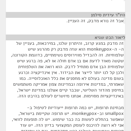
היו"ר עידית סילמן
¶
אבל זה נורא מדבק, זה העניין.
ליאור הכט שגיא
¶
זה מדבק במגע קרוב, והיתרון שלנו, במירכאות, בעניין של
ה- ה-monkeypox הוא שזה מדבק רק מהרגע שיש
שלפוחיות. זה להבדיל מווירוסים נשימתיים, כדוגמת הקורונה,
שקשה מאוד לדעת אם בן אדם חולה או לא, פה ברגע שיש
שלפוחית הבן אדם מתחיל לדבק. הוא רואה את השלפוחית
ולכן קל לנו יותר לייצר את הבידוד. אין אינדיקציה וכרגע
בשום מדינה בעולם לא מחסנים את כלל האוכלוסייה. כמו
שאמרתי, במדינות אירופה ובמדינות צפון אמריקה משתמשים
בחיסון מהדור השלישי, שכבר קיים אצלנו במדינת ישראל,
באינדיקציות מסוימות. אנחנו מיושרים לעולם בהיבט הזה.
מבחינת תרופות, יש כמה תרופות ייעודיות לטיפול ב-
smallpox וב-monkeypox. יש תרופה שקיימת בישראל,
שאפשר בהחלט לעשות בה כבר שימוש. יש לה תופעות לוואי,
אני לא רוצה להיכנס לעומק המקצועי בדיון הזה. יש עוד