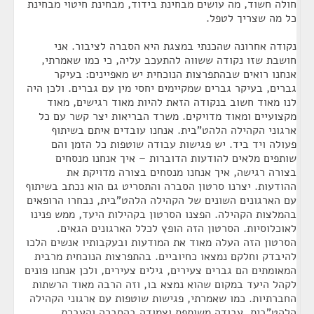
חולה חשוד, מה עושים מבחינת בידוד, מבחינת חיטוי מבחינת
כל מה שצריך לטפל.
נקודה אחרונה שהכנתי במצגת היא הסברה לציבור. אני
חושבת שזו נקודה ששווה להתעכב עליה, כי כמו שאמרתי,
אנחנו רואים שבהתפרצות הנוכחית יש מאפיינים: בעיקר
גברים, בעיקר גברים שמקיימים יחסי מין עם גברים. ולכן היה
לנו מאוד חשוב בנקודה הזאת להיות מאוד רגישים, מאוד
מקצועיים ומאוד מדויקים. משרד הבריאות יצר קשר עם כל
ארגוני הקהילה הלהט"בית. אנחנו עובדים איתם בשיתוף
פעולה ויד ביד. יש פגישות עבודה שוטפות כל הזמן והם
שותפים מלאים להודעות הדוברות – איך אנחנו מנסחים
בצורה רגישה, איך אנחנו מנסחים בצורה מדויקת את
ההודעות. יצרנו סרטון הסברה והתסריט גם הוא נכתב בשיתוף
עם הארגונים השונים של הקהילה הלהט"בית, נבחרו הרופאים
בהמלצות הקהילה. הפצנו הסרטון בקהילות היעד, ממש פנינו
לאוכלוסיות. הסרטון הזה הופץ לכלל הארגונים הגאים.
הסרטון הזה העלה מאוד את המודעות ובעקבותיו אנשים הלכו
להיבדק וחלקם נמצאו כחיוביים. בהתפרצות הנוכחית מרבית
המאומתים הם גברים צעירים, גילים צעירים, ולכן אנחנו פונים
לקהל היעד במקום שהוא נמצא בו, וזה הרבה מאוד הרשתות
החברתיות. כמו שאמרתי, פגישות שוטפות עם ארגוני הקהילה
הלהט"בית, עבודה משותפת וצמודה בהסברה והעברת