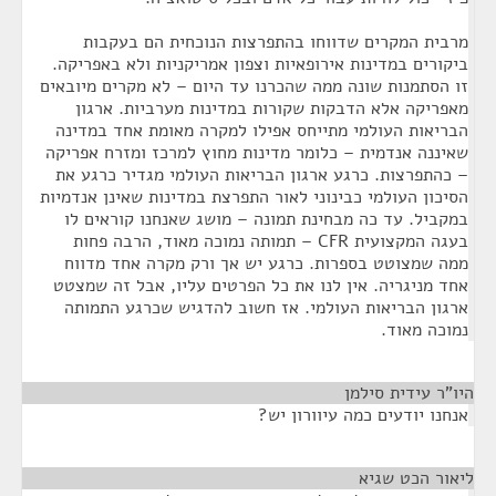
מרבית המקרים שדווחו בהתפרצות הנוכחית הם בעקבות
ביקורים במדינות אירופאיות וצפון אמריקניות ולא באפריקה.
זו הסתמנות שונה ממה שהכרנו עד היום – לא מקרים מיובאים
מאפריקה אלא הדבקות שקורות במדינות מערביות. ארגון
הבריאות העולמי מתייחס אפילו למקרה מאומת אחד במדינה
שאיננה אנדמית – כלומר מדינות מחוץ למרכז ומזרח אפריקה
– כהתפרצות. כרגע ארגון הבריאות העולמי מגדיר כרגע את
הסיכון העולמי כבינוני לאור התפרצת במדינות שאינן אנדמיות
במקביל. עד כה מבחינת תמונה – מושג שאנחנו קוראים לו
בעגה המקצועית CFR – תמותה נמוכה מאוד, הרבה פחות
ממה שמצוטט בספרות. כרגע יש אך ורק מקרה אחד מדווח
אחד מניגריה. אין לנו את כל הפרטים עליו, אבל זה שמצטט
ארגון הבריאות העולמי. אז חשוב להדגיש שכרגע התמותה
נמוכה מאוד.
היו"ר עידית סילמן
¶
אנחנו יודעים כמה עיוורון יש?
ליאור הכט שגיא
¶