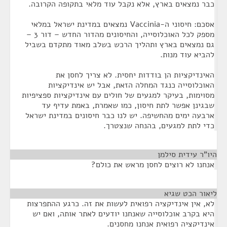
כבר נמצאים בארץ, אלא נקבל עוד מלאי בתקופה הקרובה.
אסכם: חיסוני ה-Vaccinia נמצאים במדינת ישראל במלאי
מספק לכל האוכלוסייה, והחיסונים מהדור החדש – דור 3 –
גם נמצאים בארץ ותהליך הרכש בשלב מאוד מתקדם בשביל
להביא עוד מנות.
האינדיקציות הן בודדות יחסית. לא צריך לחסן את
האוכלוסייה כנגד המחלה הזאת, אבל יש אינדיקציות
מסוימות, בעיקר למגעים של חולים עם אינדיקציות ספציפיות
שבגינן אפשר לתת חיסון, כמו שאמרת, באמת עדיף עד
ארבעה ימים מהחשיפה. יש לנו כבר חיסונים במדינת ישראל
כדי לתת למגעים, בהנחה שנצטרך.
היו"ר עידית סילמן
¶
אנחנו לא רוצים לחסן מראש את כולם?
ליאור הכט שגיא
¶
לא, אין אינדיקציה רפואית לעשות את זה. כרגע ההתפרצות
היא בקרב אוכלוסייה שאנחנו יודעים לאתר אותה, ואם יש
אינדיקציה רפואית אנחנו מחסנים.