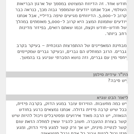
חודש אחד. זה הדיווח המצוטט במסמך של ארגון הבריאות
העולמי, אבל אנחנו יודעים שהמספר גבוה מכך, כנראה כבר
קרוב ל-3,000. הדיווחים מגיעים טיפה בדיליי, אבל אנחנו
יודעים שתמונת המצב היא קרוב ל-3,000 מאומתים במהלך
של חודש-חודש וקצת, וכמו שאתם רואים, בפיזור מדינות
רחב ביותר.
מבחינת המאפיינים של ההתפרצות הנוכחית – בעיקר בקרב
גברים. הרוב המוחלט הם גברים, ובעיקר גברים שמקיימים
יחסי מין עם גברים, וזה נושא הסברתי שניגע בו בהמשך.
היו"ר עידית סילמן
¶
יש סיבה?
ליאור הכט שגיא
¶
יש כמה מחשבות. הווירוס עובר במגע הדוק, בקרבה פיזית,
ככל שיש קרבה פיזית גדולה. אנחנו נמצאים כרגע בחודש
הגאווה, יש הרבה מאוד אירועים ופסטיבלים ויכול להיות שיש
קשר בצורת ההעברה. חשוב להגיד שאין למחלה הזאת שום
קשר לנטייה מינית, יש אך ורק קשר למגע פיזי הדוק, ומגע
פיזי יכול להיות עבור כל אדם ובכל סיטואציה.