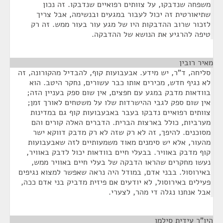
משפחה שנדבקו, על צוותים רפואיים שנדבקו. זה נכון
שתיאורטית זה יכול לעבור במגעים ובנשימה, אבל צריך
לזכור שרוב ההדבקות היו של מגע עור בעור ממש. זה רק
טיפה להרגיע את הנושא של ההדבקה.
מאיר רובין
¶
סליחה, ד"ר, יש מידע. אבעבועות קוף, להבדיל מהקורונה, זה
לא נגיף חדש, מכירים אותו כבר עשורים, נחקר היטב. הוא
בוודאות מדבק במגע עם חפצים, אין שום ספק בעניין הזה;
אין שום ספק לגבי ההישרדות שלו על משטחים לאורך זמן;
צוותים רפואיים נדבקו בעבר באבעבועות קוף גם במדינות
מערביות, כולל בארצות הברית. הדברים האלה קורים והם
מסוכנים. להיפך, זה לא רק שזה לא רק מדבק דווקא ישר
מהעור, אלא יש סימנים מאוד משמעותיים לזה שאבעבועות
קוף מדבק באוויר. בבעלי חיים בוודאות יכול לדבק באוויר,
נעשו מחקרים שהראו הדבקה של בעלי חיים באוויר ממש,
באירוסול. בבני אדם, במודל היה נראה שאפשר למצוא נגיפים
פעילים באירוסול, לא יודעים אם פיזית מדביק בני אדם ככה,
אבל אנחנו נגלה די מהר, לצערי.
היו"ר עידית סילמן
¶