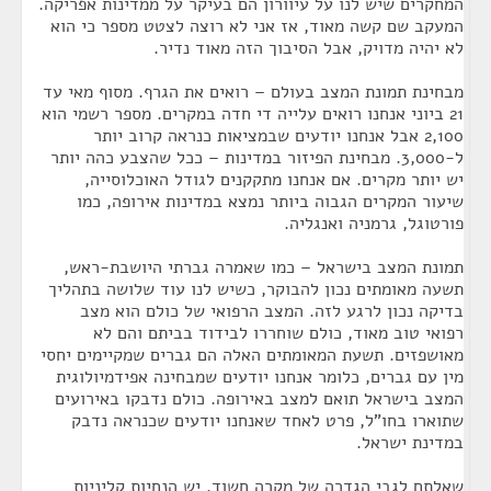
המחקרים שיש לנו על עיוורון הם בעיקר על ממדינות אפריקה.
המעקב שם קשה מאוד, אז אני לא רוצה לצטט מספר כי הוא
לא יהיה מדויק, אבל הסיבוך הזה מאוד נדיר.
מבחינת תמונת המצב בעולם – רואים את הגרף. מסוף מאי עד
21 ביוני אנחנו רואים עלייה די חדה במקרים. מספר רשמי הוא
2,100 אבל אנחנו יודעים שבמציאות כנראה קרוב יותר
ל-3,000. מבחינת הפיזור במדינות – ככל שהצבע כהה יותר
יש יותר מקרים. אם אנחנו מתקקנים לגודל האוכלוסייה,
שיעור המקרים הגבוה ביותר נמצא במדינות אירופה, כמו
פורטוגל, גרמניה ואנגליה.
תמונת המצב בישראל – כמו שאמרה גברתי היושבת-ראש,
תשעה מאומתים נכון להבוקר, כשיש לנו עוד שלושה בתהליך
בדיקה נכון לרגע לזה. המצב הרפואי של כולם הוא מצב
רפואי טוב מאוד, כולם שוחררו לבידוד בביתם והם לא
מאושפזים. תשעת המאומתים האלה הם גברים שמקיימים יחסי
מין עם גברים, כלומר אנחנו יודעים שמבחינה אפידמיולוגית
המצב בישראל תואם למצב באירופה. כולם נדבקו באירועים
שתוארו בחו"ל, פרט לאחד שאנחנו יודעים שכנראה נדבק
במדינת ישראל.
שאלתם לגבי הגדרה של מקרה חשוד. יש הנחיות קליניות