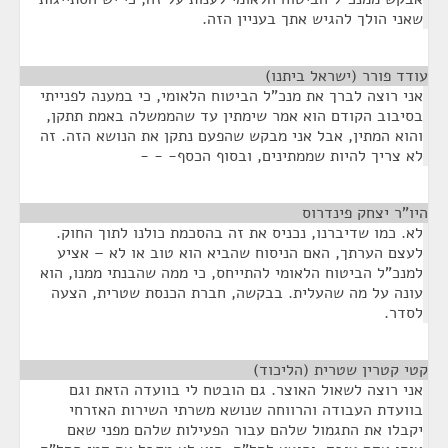
שאני הולך להגיש אתך בעניין הזה.
עודד פורר (ישראל ביתנו)
¶
אני רוצה לברך את מנכ"ל הביטוח הלאומי, כי במענה לפנייתי
בסיבוב הקודם הוא אמר שימתין עד שהממשלה באמת תתקן,
והוא המתין, אבל אני מבקש שהפעם נתקן את הנושא הזה. זה
לא צריך להיות שממתינים, ובסוף הכסף- - -
היו"ר יצחק פינדרוס
¶
לא. כמו שדיברנו, נכניס את זה בהסכמת כולנו לתוך החוק.
לעצם הערתך, האם הניסוח שהביא הוא טוב או לא – אציע
למנכ"ל הביטוח הלאומי להתייחס, כי ממה שהבנתי ממנו, הוא
עונה על מה שהעלית. בבקשה, חברת הכנסת שטרית, הצעה
לסדר.
קטי קטרין שטרית (הליכוד)
¶
אני רוצה לשאול האוצר. גם הובטח לי בוועדה הזאת וגם
בוועדת העבודה והרווחה שנושא משרתי השירות האזרחי
יקבלו את התגמול שלהם עבור הפעילות שלהם מפני שאם