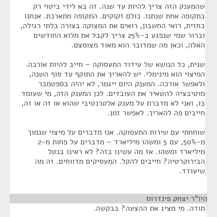
שהמענק הזה צריך להיות עד שנה. זה בא לידי ביטוי רק
בתקופה אחת שנתנו. כולם זקוקים. התקופה מתארכת. אנחנו
בחזית, רואי החשבון, רואים את המצוקה בצורה בלתי רגילה,
וברור שמי שנפגע ב-25% צריך לקבל את מלוא החודשים
האלה, וכאן מה שמדובר הוא מאוד מצומצם.
שנית, כל הנושא של עידוד התעסוקה – חייב להיות אורכה.
המיצוי הוא מינימלי. יש להאריך את התוקף עד סוף השנה,
ולאפשר אורכה. המענק היום ייגמר, לא יהיה בספטמבר
מוטיבציה להשאיר את העובדים. לכן המענק הזה, מי שעומד
בו, ואני לא מדברת על מענק אלטרנטיבי שהוא או זה או זה,
חייבים פה להאריך. לאפשר זמן.
שוחחתי עם שירות התעסוקה. אנו מדברים על מיצוי שנמוך
מ-50%, עם 5 ומשהו מיליארד – מדברים על פחות מ-2
מיליארד ומשהו. אז מה עשינו בזה? לא ראינו בנטל
הבירוקרטיה? חייבים להקל. המעסיקים מדווחים. זה מה
שיעודד.
היו"ר יצחק פינדרוס
¶
תודה. מי מציג את ההצעה? בבקשה.