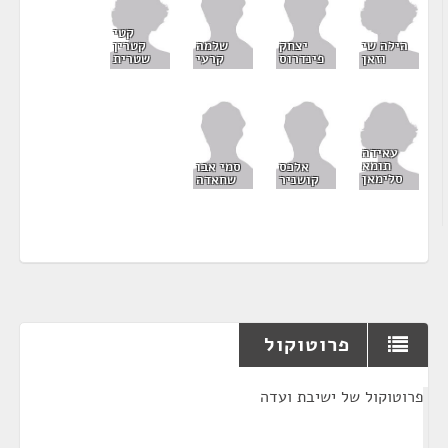
קטי
הילה שי
קטרין
יצחק
שלמה
וזאן
שטרית
פינדרוס
קרעי
עאידה
תומא
אלכס
סמי אבו
סלימאן
קושניר
שחאדה
פרוטוקול
¶
פרוטוקול של ישיבת ועדה