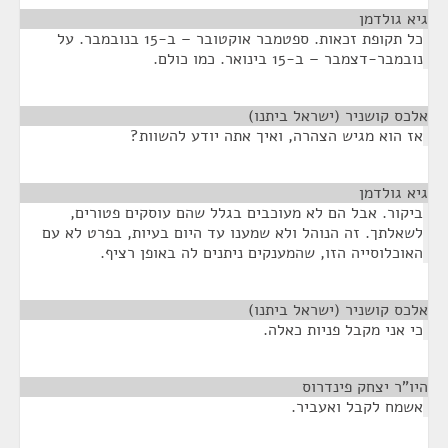
גיא גולדמן
¶
כל תקופת זכאות. ספטמבר אוקטובר – ב-15 בנובמבר. על
נובמבר-דצמבר – ב-15 בינואר. כמו כולם.
אלכס קושניר (ישראל ביתנו)
¶
אז הוא מגיש הצהרה, ואיך אתה יודע להשוות?
גיא גולדמן
¶
ביקור. אבל הם לא מעוכבים בגלל שהם עוסקים פטורים,
לשאלתך. זה הנוהל ולא שמענו עד היום בעיות, בפרט לא עם
האוכלוסייה הזו, שהמענקים ניתנים לה באופן רציף.
אלכס קושניר (ישראל ביתנו)
¶
כי אני מקבל פניות כאלה.
היו"ר יצחק פינדרוס
¶
אשמח לקבל ואעביר.