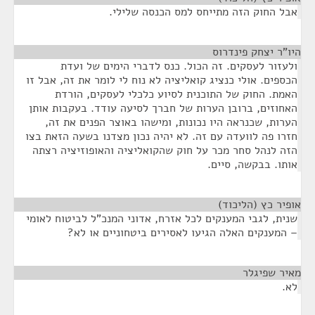
אבל החוק הזה מתייחס למס הכנסה שלילי.
היו"ר יצחק פינדרוס
¶
ולעזור לעסקים. זה הכול. כנס לדברי הימים של ועדת
הכספים. אולי כנציג קואליציה לא נוח לי לומר את זה, אבל זו
האמת. החוק של התוכנית לסיוע כלכלי לעסקים, הורדת
האחוזים, ברובן הערות של חברך לסיעה עודד. בעקבות אותן
הערות, שכנראה היו נכונות, ומישהו באוצר הפנים את זה,
חזרו פה לוועדה עם זה. לא יהיה נכון מצדנו בשעה הזאת בצו
הזה לנהל סחר מכר על חוק שהקואליציה והאופוזיציה רצתה
אותו. בבקשה, סיים.
אופיר כץ (הליכוד)
¶
שנית, לגבי המענקים לכל אזרח, אדוני המנכ"ל לביטוח לאומי
– המענקים האלה הגיעו לאסירים ביטחוניים או לא?
מאיר שפיגלר
¶
לא.