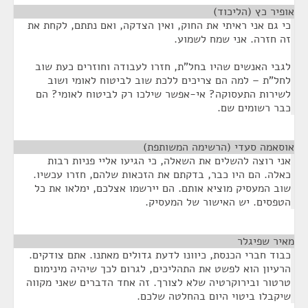
אופיר כץ (הליכוד)
¶
כי גם אני ראיתי את החוק, ואין הצדקה, ואם נתתם, לקחת את
זה חזרה. אני שמח לשמוע.
לגבי האנשים שהיו בחל"ת, חזרו לעבודה וחוזרים כעת שוב
לחל"ת – למה הם צריכים ללכת שוב לביטוח לאומי ושוב
לשירות התעסוקה? אי-אפשר שילכו רק לביטוח לאומי? הם
כבר רשומים שם.
אוסאמה סעדי (הרשימה המשותפת)
¶
אני רוצה להשלים את השאלה, כי הגיעו אליי פניות רבות
כאלה. הם היו כבר, בדקתם את הזכאות שלהם, חזרו עכשיו.
שוב המעסיק מוציא אותם. הם יירשמו אצלכם, ימלאו את כל
הטפסים. יש האישור של המעסיק.
מאיר שפיגלר
¶
כבוד חברי הכנסת, כיוונו לדעת גדולים מאתנו. אתם צודקים.
הרעיון הוא לפשט את התהליכים, לגרום לכך שיהיה מינימום
טרטור ובירוקרטיה שלא לצורך. זה אחד הדברים שאני מקווה
שיקבלו ביטוי היום בהחלטה שלכם.