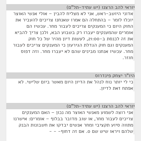
יוראי להב הרצנו (יש עתיד-תל"ם)
¶
אדוני היושב-ראש, אני לא מצליח להבין – אולי אנשי האוצר
יוכלו לומר – בהתחלה הם אמרו שאנחנו צריכים להעביר את
החוק היום כי המענקים צריכים לעבור מחר. עכשיו הם
אומרים שהמענקים יעברו רק בשבוע הבא, ולכן צריך להביא
את זה לכנסת ב-21:00, לעשות דיון מהיר של כל חוק
המענקים וגם חוק הגדלת הגירעון כי המענקים צריכים לעבור
מחר. עכשיו אנחנו מבינים שהם לא יעברו מחר. וזה דפוס
חוזר.
היו"ר יצחק פינדרוס
¶
כי לי יותר נוח לנהל את הדיון היום מאשר ביום שלישי. לא
אפתח זאת לדיון.
יוראי להב הרצנו (יש עתיד-תל"ם)
¶
אני רוצה לשמוע מאנשי האוצר מה נכון – האם המענקים
צריכים לעבור מחר, או שוב מדובר בבלוף – אומרים: אישרנו
מתווה סיוע תקציבי ומחר אנשים יבדקו את חשבונות הבנק
שלהם ויראו שיש שם 0. אם זה דחוף- - -