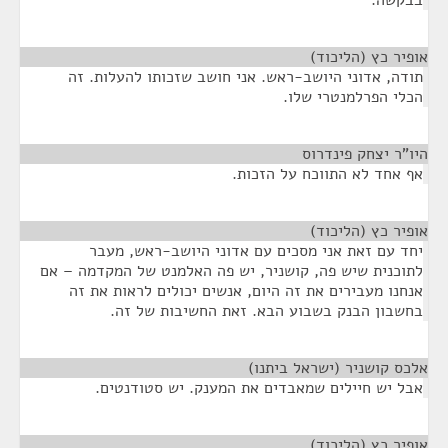
אופיר כץ (הליכוד)
¶
תודה, אדוני היושב-ראש. אני חושב שזכותו להעלות. זה
הכלי הפרלמנטרי שלו.
היו"ר יצחק פינדרוס
¶
אף אחד לא התווכח על הזכות.
אופיר כץ (הליכוד)
¶
יחד עם זאת אני מסכים עם אדוני היושב-ראש, מעבר
לתוכנית שיש פה, קושניר, יש פה האלמנט של המקדמה – אם
אנחנו מעבירים את זה היום, אנשים יכולים לראות את זה
בחשבון הבנק בשבוע הבא. זאת החשיבות של זה.
אלכס קושניר (ישראל ביתנו)
¶
אבל יש חיילים שמאבדים את המענק. יש סטודנטים.
אופיר כץ (הליכוד)
¶