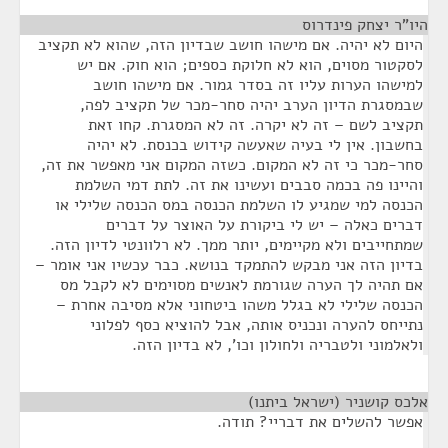
היו"ר יצחק פינדרוס
¶
היום לא יהיה. אם מישהו חושב שבדיון הזה, שהוא לא תקציב
לסקטור מסוים, הוא לא חלוקת כספים; הוא חוק. אם יש
למישהו הערות עליו זה בסדר גמור. אם מישהו חושב
שבמסגרת הדיון הערב יהיה סחר-מכר של תקציב לפה,
תקציב לשם – זה לא יקרה. זה לא המסגרת. קחו זאת
בחשבון. אין לי בעיה שאעשה קידוש בכנסת. לא יהיה
סחר-מכר כי זה לא המקום. כשזה המקום אני מאפשר את זה,
והיינו פה בכמה סבבים ועשינו את זה. לתת דמי השלמת
הכנסה למי שמגיע לו השלמת הכנסה במס הכנסה שלילי או
דברים כאלה – יש לי ביקורת על האוצר על דברים
שמתחייבים ולא מקיימים, יותר ממך. לא רלוונטי לדיון הזה.
בדיון הזה אני מבקש להתמקד בנושא. כבר עכשיו אני אומר –
אם תהיה לך הערה שגורמת לאנשים מסוימים לא לקבל מס
הכנסה שלילי לא בגלל משהו ביטחוני אלא מסיבה אחרת –
נתייחס להערה ונכניס אותה, אבל להוציא כסף לפלוני
ולאלמוני ולטבריה ולחולון וכו', לא בדיון הזה.
אלכס קושניר (ישראל ביתנו)
¶
אפשר להשלים את דבריי? תודה.