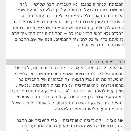
התכוונתי לנהריה כמובן, לא לטבריה. דבר שלישי – 33%
מהסטודנטים בישראל מדווחים על כך שלא יצלחו את שנת
הלימודים הבאה בגלל קשיים כלכליים. וזה אותם חבר'ה
שעובדים באותן עבודות. לכן פה בוועדת הכספים אנו צריכים
למצוא לזה פתרון. ההצעה פשוטה – מי שנפצע, פוטר, נמצא
בחל"ת ולא זכאי לדמי אבטלה – המדינה חייבת להמשיך לתת
לו מענק כדי שיוכל להמשיך להתקיים. אלה שלושת הדברים
שאני הולך לדרוש הלילה.
היו"ר יצחק פינדרוס
¶
אני אומר לך מבחינת היושרה – אנו מדברים כרגע, לתת מס
הכנסה שלילי, כלומר נאמר ששתי התוכניות שהובאו על-ידי
הממשלה פה הוא פרי תוצאה של הביקורת של החברים פה
מהקואליציה ומהאופוזיציה על התוכניות הקודמות שנכשלו.
מתוך 5 מיליארד שקל שנתנו לעידוד המשק החזירו כסף כי זה
לא הגיע ליעדו. לכן אני שמח לקבל ביקורת בונה שאומרת:
בסעיף הזה יש לקונה שתגרום שהסוף של אותו מיליארד שקל
יהיה אותם 5 מיליארד. אשמח לעשות.
אני מציע – קואליציה ואופוזיציה – כדי להעביר את הדבר
הזה, במיוחד שנושא ההפגנות לא עולה פה היום על-ידי