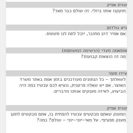
שגית אפיק
¶
חוקקנו אותו ביולי. זה שולם כבר מאז?
גיא גולדמן
¶
אם אמיר דהן מחובר, יוכל לתת לנו סטטוס.
אוסאמה סעדי (הרשימה המשותפת)
¶
מה זה הוצאות קבועות?
עידו סופר
¶
לשאלתך – כל הנתונים מעודכנים בזמן אמת באתר משרד
האוצר. אם יש שאלה פרטנית, נוציא לכם עכשיו כמה היה
הביצוע, לאיזה מענקים אנחנו מדברים.
שגית אפיק
¶
המענק שאתם מבקשים עכשיו להפחית בו, אתם מבקשים לתקן
מענק ספציפי. על מאי-יוני-יוני – שולם? כמה?