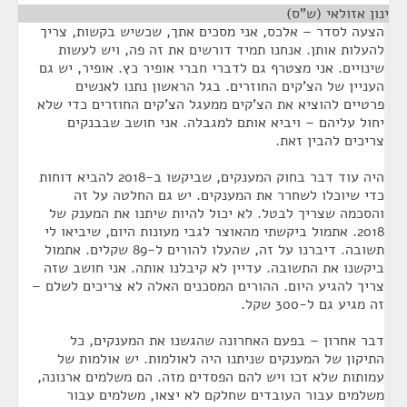
ינון אזולאי (ש"ס)
¶
הצעה לסדר – אלכס, אני מסכים אתך, שכשיש בקשות, צריך
להעלות אותן. אנחנו תמיד דורשים את זה פה, ויש לעשות
שינויים. אני מצטרף גם לדברי חברי אופיר כץ. אופיר, יש גם
העניין של הצ'קים החוזרים. בגל הראשון נתנו לאנשים
פרטיים להוציא את הצ'קים ממעגל הצ'קים החוזרים כדי שלא
יחול עליהם – ויביא אותם למגבלה. אני חושב שבבנקים
צריכים להבין זאת.
היה עוד דבר בחוק המענקים, שביקשו ב-2018 להביא דוחות
כדי שיוכלו לשחרר את המענקים. יש גם החלטה על זה
והסכמה שצריך לבטל. לא יכול להיות שיתנו את המענק של
2018. אתמול ביקשתי מהאוצר לגבי מעונות היום, שיביאו לי
תשובה. דיברנו על זה, שהעלו להורים ל-89 שקלים. אתמול
ביקשנו את התשובה. עדיין לא קיבלנו אותה. אני חושב שזה
צריך להגיע היום. ההורים המסכנים האלה לא צריכים לשלם –
זה מגיע גם ל-300 שקל.
דבר אחרון – בפעם האחרונה שהגשנו את המענקים, כל
התיקון של המענקים שניתנו היה לאולמות. יש אולמות של
עמותות שלא זכו ויש להם הפסדים מזה. הם משלמים ארנונה,
משלמים עבור העובדים שחלקם לא יצאו, משלמים עבור