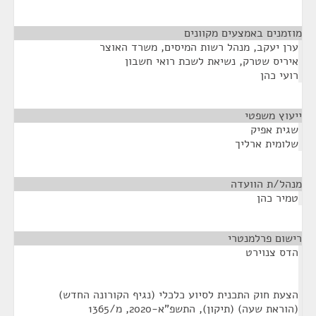
מוזמנים באמצעים מקוונים
¶
ערן יעקב, מנהל רשות המיסים, משרד האוצר
איריס שטרק, נשיאת לשכת רואי חשבון
רועי כהן
ייעוץ משפטי
¶
שגית אפיק
שלומית ארליך
מנהל/ת הוועדה
¶
טמיר כהן
רישום פרלמנטרי
¶
הדס צנוירט
הצעת חוק התכנית לסיוע כלכלי (נגיף הקורונה החדש)
(הוראת שעה) (תיקון), התשפ"א-2020, מ/1365