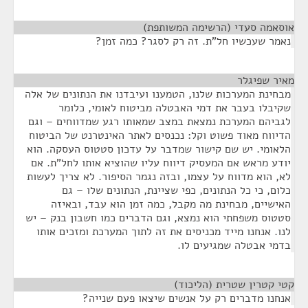
אוסאמה סעדי (הרשימה המשותפת)
¶
נאמר שעכשיו חל"ת. זה רק לסגר? כמה זמן?
מאיר שפיגלר
¶
מבחינת המערכות שלנו, הטמענו ועיבדנו את הנתונים של אלה
שקיבלו בעבר את דמי האבטלה מביטוח לאומי, כלומר
לגביהם המערכת נמצאת במצב שמאותו רגע שמדווחים – וגם
הדיווח מאוד פשוט וקל: נכנסים לאתר האינטרנט של הביטוח
הלאומי. יש שם קישור שמדבר על עדכון סטטוס העסקה. הוא
יודע מראש אם המעסיק דיווח עליו שהוציא אותו לחל"ת. אם
לא, הוא מדווח על עצמו, ובזה נגמר הסיפור. לא צריך לעשות
כלום, כי כל הנתונים, כפי שציינת, הנתונים שלו – גם
האישיים, מבחינת מה מקבל, כמה זמן הוא עבד, ובאיזה
סטטוס משפחתי הוא נמצא, וגם הדברים כמו חשבון בנק – יש
לנו. אנחנו מייד מכניסים את זה לתוך המערכת ומזכים אותו
בדמי אבטלה שמגיעים לו.
קטי קטרין שטרית (הליכוד)
¶
אנחנו מדברים רק על אנשים שיצאו פעם שנייה?