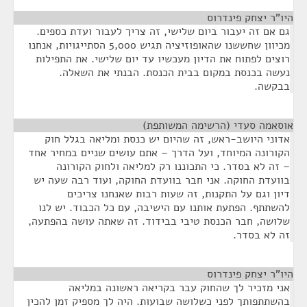
היו"ר יצחק פינדרוס
¶
גם אם זה יעבור ביום שלישי, זה צריך לעבור ועדת כספים.
מכיוון שחששנו שהאופוזיציה תגיש 5,000 הסתייגויות, אנחנו
רוצים לפתוח את הדיון מעכשיו עד יום שלישי. את התפילות
נעשה בכנסת במקום בבית הכנסת. הבנתי את השאלה.
בבקשה.
אוסאמה סעדי (הרשימה המשותפת)
¶
אדוני היושב-ראש, זה שהיום יש כנסת ומליאה בגלל חוק
הקורונה המיוחד, ועל הדרך – אתם עושים שניים במחיר אחד
– זה לא בסדר. כי התכוננו רק למליאה ולחוק הקורונה
בוועדת החוקה. אני חבר בוועדת החוקה, ועוד רבה שעה יש
דיון וגם על התקנות, זה שעות רבות שאנחנו צריכים
להשתתף. הפתעת אותנו עם הישיבה, עם כל הכבוד. יש לנו
שלושה, חבר הכנסת טיבי בבידוד. זה שאתה עושה בהפתעה,
זה לא בסדר.
היו"ר יצחק פינדרוס
¶
אני מזכיר לך שהחוק עבר בקריאה ראשונה במליאה
בהשתתפותך לפני כשלושה שבועות. היה לך מספיק זמן להכין