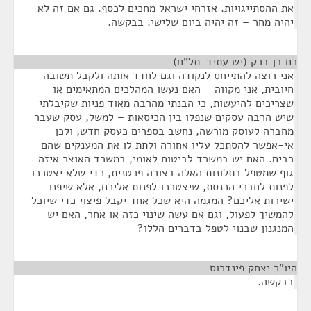
את ההסתייגויות. אזרחי ישראל מחכים לכסף. גם אם זה לא
יהיה מחר – זה יהיה ביום שלישי. בבקשה.
רם בן ברק (יש עתיד-תל"ם)
¶
אני רוצה להתייחס לנקודה וגם לחדד אותה ולקבל תשובה
חיובית, אני מקווה – האם נעשו המהלכים המתאימים או
שצריכים להיעשות, כי הבנתי מהרבה מאוד פניות שקיבלתי
שיש הרבה עסקים שנפלו בין הכיסאות – למשל, עסק שעבר
מחברה לעוסק מורשה, נחשב בספרים כעסק חדש, ולכן
אי-אפשר להסתכל עליו אחורה ולתת לו את המענקים שהם
רבים. האם יש במשרד לביטוח לאומי, במשרד האוצר איזה
גוף שמטפל בתלונות האלה בצורה פרטנית, כדי שלא יצטרכו
לפנות לחברי הכנסת, שיצטרכו לפנות אליכם, אלא שיפנו
ישירות אליכם? המגמה היא שכל אחד יקבל פיצוי כדי שיוכל
להמשיך לפעול, וגם אם עשה שינוי כזה או אחר, האם יש
המנגנון שבנוי לטפל בדברים הללו?
היו"ר יצחק פינדרוס
¶
בבקשה.