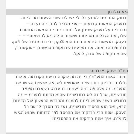
גיא גולדמן
¶
בחוק התוכנית לסיוע כלכלי יש לנו שתי הצעות מרכזיות.
במענק הוצאות קבועות – אני מזכיר לחברי הוועדה –
מדברים על מענק שניתן על רווח בניכוי ההוצאה הנחסכת
שלו, עם הגבלות מסוימות שאמורות להביא להוצאות- - -
בעסק. הוצאות הזכאות כיום הוא 40%, ירידת מחזור של 40%
בתקופת הזכאות. אנו מציעים שבתקופת ספטמבר-אוקטובר,
שהיא תקופה של סגר, להקל.
היו"ר יצחק פינדרוס
¶
ומתי הגשת המע"מ? כי זה מה שקרה בפעם הקודמת. אנשים
נפלו כי בדיוק בחודשיים שאנשים לא היו, אנשים הגישו את
המע"מ. זה עלה פה כמה פעמים בוועדה. כשאדם מפסיד
חודשיים, אבל זה לא בחודשיים שהוא מדווח למע"מ – זה
בחודש השני שהוא דיווח למע"מ והחודש הראשון של הדיווח
הבא, ואז הוא הפסיד חודשיים, ואז זה מסבך לו את כל
העסק. אתם הרי בודקים את ההפסד לפי הדוחות שהוא הגיש
למע"מ. איך אתם בודקים את ההפסדים?