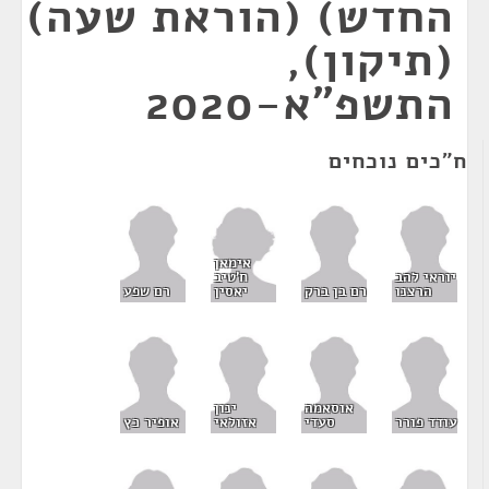
החדש) (הוראת שעה)
(תיקון),
התשפ"א-2020
ח"כים נוכחים
אימאן
ח'טיב
יוראי להב
יאסין
הרצנו
רם בן ברק
רם שפע
אוסאמה
ינון
עודד פורר
סעדי
אזולאי
אופיר כץ