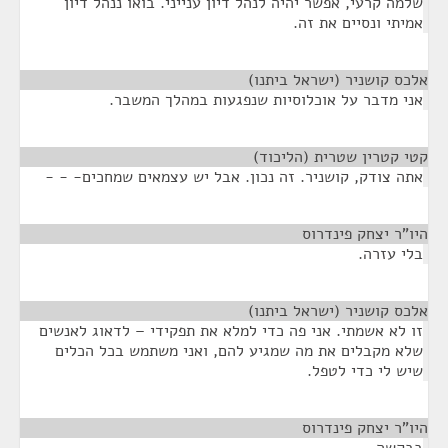
שלמה קרעי, אפשר יהיה לנהל דיון ענייני. בואו ננהל דיון
אמיתי ונסיים את זה.
אלכס קושניר (ישראל ביתנו)
¶
אני מדבר על אוכלוסיות שנפגעות במהלך המשבר.
קטי קטרין שטרית (הליכוד)
¶
אתה צודק, קושניר. זה נכון. אבל יש עצמאים שמחכים- - -
היו"ר יצחק פינדרוס
¶
בלי עזרה.
אלכס קושניר (ישראל ביתנו)
¶
זו לא אשמתי. אני פה כדי למלא את תפקידי – לדאוג לאנשים
שלא מקבלים את מה שמגיע להם, ואני משתמש בכל הכלים
שיש לי כדי לטפל.
היו"ר יצחק פינדרוס
¶
בבקשה.