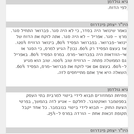
גיא גולדמן
¶
לפי הדוח.
היו"ר יצחק פינדרוס
¶
נאמר שינואר היה בסדר, כי לא היה סגר. פברואר התחיל סגר.
מרץ – סגר. אפריל – לא היה סגר. אתה לוקח את הדוח של
ינואר-פברואר. בפברואר הפסיד 80%, בינואר הרוויח 120%.
אז בעצם הפסיד רק 60%. נכון? הגיע למרס, כי הסגר או
אי-הוודאות היה בפברואר-מרס. במרס הפסיד 80%. באפריל
גם הממשלה פתחה – הרוויח שוב 100%. שוב הוא מגיע
ל-60%. בעצם אם אני לוקח את פברואר-מרס, הפסיד 60%.
השאלה היא איך אתם מתייחסים לזה.
גיא גולדמן
¶
פתיחת המחזורים תבוא לידי ביטוי למרבית בתי העסק
בספטמבר ואוקטובר. לחלקם – אגיע לזה בהמשך, בפרטי
הצעת החוק – תבוא לידי ביטוי בנובמבר. כל אחד יקבל
תקופת זכאות אחת – הורדה במרס ל-25%.
היו"ר יצחק פינדרוס
¶