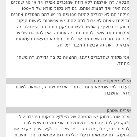
הבלאי. זה אולמות ללא רווח שמוכרים אפילו 35 או 50 שקלים
מנה ואין איך לפצות אותם; גם לא בקול קורא של ה-100
מיליון הם לא יכולים להיות מפוצים כי יש להם הפסדים אחרים
גדולים שאתה לא יכול לתת להם. יש אפשרות לעשות תיקון
בחוק – בסעיף 7 אפשר לעשות תיקון בחוק כדי שיוכלו. זה
אולמות חסד שאין להם רווח. זה עמותה. אין להם גם שליש
מכירות. מכירת שירותים אין להם, והם לא נמצאים בעמותות.
אביא לך את זה עכשיו ותעבור על זה.
אני מקווה שהדברים ייענו. ההצעה כל כך גדולה, זה משהו
מיוחד.
היו"ר יצחק פינדרוס
¶
נעבור למי שנמצא אתנו בזום – איריס שטרק, נשיאת לשכת
רואי החשבון.
איריס שטרק
¶
ערב טוב. בחוק יש ההטבה של ה-25% במקום הירידה של
40% רק לקבוצה מאוד מצומצמת. אני חושבת שיש לתת
לכולם. יוני, יולי, אוגוסט – מי שירד ב-25%, צריך לקבל את
המענק. גם עצמאים ובעלי שליטה וגם עצמאיים. אני חושבת