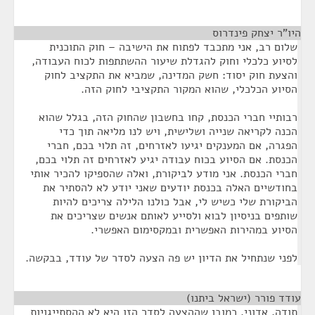
היו"ר יצחק פינדרוס
¶
שלום רב, אני מתכבד לפתוח את הישיבה – חוק התוכנית
לסיוע כלכלי וחוק להגדלת שיעור ההשתתפות לכוח העבודה,
והצעת חוק יסוד: חשק המדינה, שמביא את התקציב לחוק
הסיוע הכלכלי, שהוא המקור התקציבי לחוק הזה.
רבותיי חברי הכנסת, קחו בחשבון שהחוק הזה, בגלל שהוא
הכנה לקריאה שנייה ושלישית, ויש לנו מליאה תוך כדי
הפגרה, אם המענקים יגיעו לאזרחים, זה תלוי בכם, חברי
הכנסת. אם הסיוע בכוח עבודה יגיע לאזרחים זה תלוי בכם,
חברי הכנסת. אני מודע לביקורת, ואלה שהספיקו להכיר אותי
בחודשיים האלה בכנסת יודעים שאני יודע לא להסתיר את
הביקורת שלי כשיש לי, אבל כולנו הלילה צריכים להיות
שותפים בניסיון לבוא ולסייע לאותם אנשים שצריכים את
הסיוע במהירות האפשרית ובמקסימום האפשרי.
לפני שנתחיל את הדיון יש פה הצעה לסדר של עודד, בבקשה.
עודד פורר (ישראל ביתנו)
¶
תודה, אדוני. כמובן שההצעה לסדר הזו היא לא ההסתייגויות