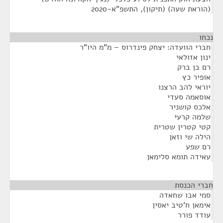
(הוראת שעה) (תיקון), התשפ"א-2020
נכחו
¶
חברי הוועדה: יצחק פינדרוס – מ"מ היו"ר
ינון אזולאי
רם בן ברק
אופיר כץ
יוראי להב הרצנו
אוסאמה סעדי
אלכס קושניר
שלמה קרעי
קטי קטרין שטרית
הילה שי וזאן
רם שפע
עאידה תומא סלימאן
חברי הכנסת
¶
סמי אבו שחאדה
אימאן ח'טיב יאסין
עודד פורר