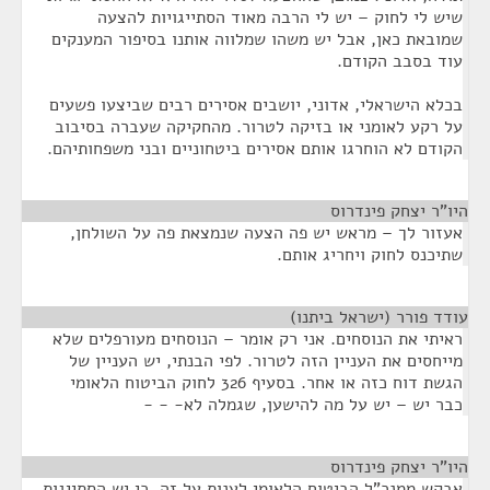
שיש לי לחוק – יש לי הרבה מאוד הסתייגויות להצעה
שמובאת כאן, אבל יש משהו שמלווה אותנו בסיפור המענקים
עוד בסבב הקודם.
בכלא הישראלי, אדוני, יושבים אסירים רבים שביצעו פשעים
על רקע לאומני או בזיקה לטרור. מהחקיקה שעברה בסיבוב
הקודם לא הוחרגו אותם אסירים ביטחוניים ובני משפחותיהם.
היו"ר יצחק פינדרוס
¶
אעזור לך – מראש יש פה הצעה שנמצאת פה על השולחן,
שתיכנס לחוק ויחריג אותם.
עודד פורר (ישראל ביתנו)
¶
ראיתי את הנוסחים. אני רק אומר – הנוסחים מעורפלים שלא
מייחסים את העניין הזה לטרור. לפי הבנתי, יש העניין של
הגשת דוח כזה או אחר. בסעיף 326 לחוק הביטוח הלאומי
כבר יש – יש על מה להישען, שגמלה לא- - -
היו"ר יצחק פינדרוס
¶
אבקש ממנכ"ל הביטוח הלאומי לענות על זה, כי יש הסתייגות