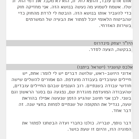
אותו אדם עובד, והוצא לחל"ת, הוא לא מקבל את דמי החל"ת
שלו. אשמח לשמוע מה נעשה בנושא הזה. אני מחזיקה חוק
כדי להעביר אותו בנושא הזה. הובטח לי לרדת מהחוק כדי
שהביטוח הלאומי יוכל לפתור את הבעיה של המשרתים
בשירות האזרחי.
היו"ר יצחק פינדרוס
¶
בבקשה, הצעה לסדר.
אלכס קושניר (ישראל ביתנו)
¶
אדוני היושב-ראש, שלושה דברים יש לי לומר: אחת, יש
חיילים שעובדים בעבודה מועדפת. הם אמורים להשלים שישה
חודשי עבודה בשנתיים. רוב הענפים שבהם החיילים עובדים,
שהעבודה המועדפת מוגדרת שם, נפגעה גם בסגר הראשון וגם
בשני. לכן אני חושב שהגיע הזמן שנעשה אפילו בהוראת
שעה, נגדיל את התקופה של שנתיים לפחות בחצי שנה. זה
דבר אחד.
דבר נוסף, טבריה. כולנו כחברי ועדה הבטחנו לפתור את
הסוגיה הזו, והיום זו שעת כושר.