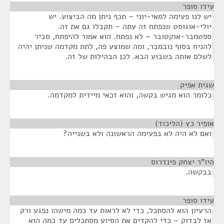
עידו סופר
¶
יש לנו פעימה למאי-יוני – תכף ניתן מה הביצוע. יש
יולי-אוגוסט שנפתח זה עתה – תקבלו גם את זה.
ספטמבר-אוקטובר – לא נפתח. הוא אמור להיפתח, סביר
להניח בסוף נובמבר, ומה שמוצע פה, לתת מקדמה שניתן יהיה
לשלם אותה בשבוע הבא. לכן הבהילות של זה.
שגית אפיק
¶
כלומר הוא מגיש בקשה, והוא זכאי מיידית למקדמה.
אופיר כץ (הליכוד)
¶
ואם לא היה לא בפעימה הראשונה ולא בשנייה?
היו"ר יצחק פינדרוס
¶
בבקשה.
עידו סופר
¶
הרעיון הוא להסתכל, כדי לא לראות עד כמה מישהו נפגע ורק
אז לבדוק – כדי להקדים את הסיוע מסתכלים עד כמה הוא