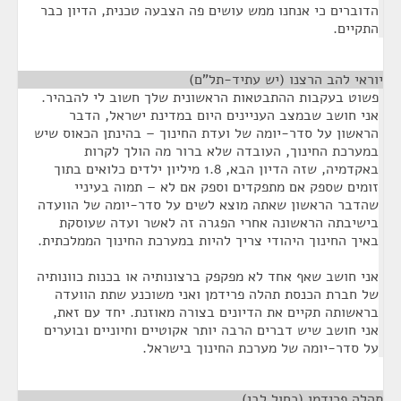
הדוברים כי אנחנו ממש עושים פה הצבעה טכנית, הדיון כבר
התקיים.
יוראי להב הרצנו (יש עתיד-תל"ם)
¶
פשוט בעקבות ההתבטאות הראשונית שלך חשוב לי להבהיר.
אני חושב שבמצב העניינים היום במדינת ישראל, הדבר
הראשון על סדר-יומה של ועדת החינוך – בהינתן הכאוס שיש
במערכת החינוך, העובדה שלא ברור מה הולך לקרות
באקדמיה, שזה הדיון הבא, 1.8 מיליון ילדים כלואים בתוך
זומים שספק אם מתפקדים וספק אם לא – תמוה בעיניי
שהדבר הראשון שאתה מוצא לשים על סדר-יומה של הוועדה
בישיבתה הראשונה אחרי הפגרה זה לאשר ועדה שעוסקת
באיך החינוך היהודי צריך להיות במערכת החינוך הממלכתית.
אני חושב שאף אחד לא מפקפק ברצונותיה או בכנות כוונותיה
של חברת הכנסת תהלה פרידמן ואני משוכנע שתת הוועדה
בראשותה תקיים את הדיונים בצורה מאוזנת. יחד עם זאת,
אני חושב שיש דברים הרבה יותר אקוטיים וחיוניים ובוערים
על סדר-יומה של מערכת החינוך בישראל.
תהלה פרידמן (כחול לבן)
¶