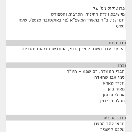
פרוטוקול מס' 74
מישיבת ועדת החינוך, התרבות והספורט
יום שני, כ"ד בתשרי התשפ"א (12 באוקטובר 2020), שעה
9:20
סדר היום
הקמת ועדת משנה לחינוך דתי, התחדשות וזהות יהודית.
נכחו
¶
חברי הוועדה: רם שפע – היו"ר
סמי אבו שחאדה
ווליד טאהא
מאיר כהן
אורלי פרומן
תהלה פרידמן
חברי הכנסת
¶
יוראי להב הרצנו
אלכס קושניר