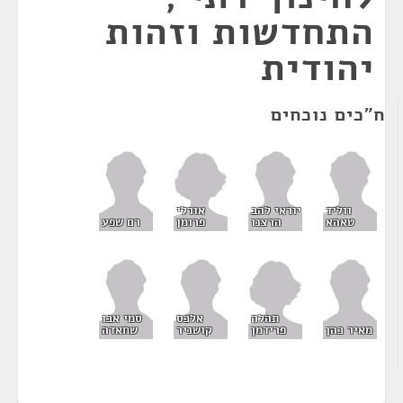
התחדשות וזהות
יהודית
ח"כים נוכחים
אורלי
ווליד
יוראי להב
פרומן
טאהא
הרצנו
רם שפע
תהלה
אלכס
סמי אבו
פרידמן
מאיר כהן
קושניר
שחאדה