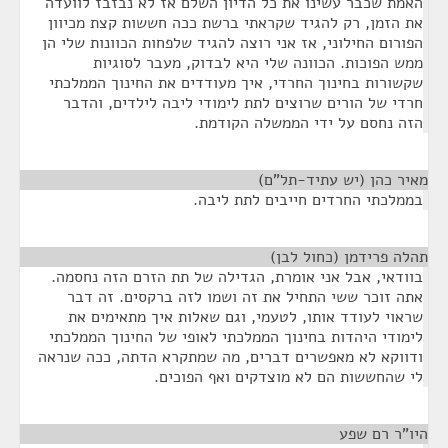
האמת שכבר עשינו את כל הדיון השלם אז לא נבזבז לוועדה
את הזמן, רק להגיד שקראתי ברשת ככה חששות קצת מכיוון
הפורום החילוני, אז אני רוצה להגיד שלפחות הכוונות שלי הן
ממש הפוכות. הכוונה שלי היא לבדוק, מעבר לסוגיות
שקשורות בחינוך החרדי, איך מעודדים את החינוך הממלכתי
חרדי של הורים שרוצים לתת לימודי ליבה לילדים, והדבר
הזה נחסם על ידי הממשלה הקודמת.
מאיר כהן (יש עתיד-תל"ם)
¶
בממלכתי החרדים חייבים לתת ליבה.
תהלה פרידמן (כחול לבן)
¶
בוודאי, אבל אני אומרת, הגדילה של תת הזרם הזה נחסמה.
אתה זוכר ששי התחיל את זה ושמו לזה ברקסים. זה דבר
שראוי לעודד אותו, לטעמי, וגם שאלות איך מתאימים את
לימודי היהדות בחינוך הממלכתי לאופי של החינוך הממלכתי
ודווקא לא מאפשרים דברים, מה שמתקרא הדתה, ככה שנראה
לי שהחששות הם לא מוצדקים ואף הפוכים.
היו"ר רם שפע
¶