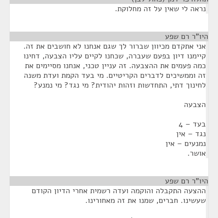
נראה לי שאין על זה מחלוקת.
היו"ר רם שפע
¶
אני אתקדם מכיוון שברור לך שגם אנחנו לא חושבים את זה.
קיימנו דיון בפעם שעברה, שכחנו לקיים עליו הצבעה, דחינו
כמה פעמים את ההצבעה. זה עניין טכני, אנחנו מסיימים את
זה וממשיכים לדברים הקריטיים. מי בעד הקמת ועדת משנה
לחינוך דתי, התחדשות וזהות יהודית? מי נגד? מי נמנע?
הצבעה
בעד – 4
נגד – אין
נמנעים – אין
אושר.
היו"ר רם שפע
¶
ההצעה התקבלה והוקמה ועדה רשמית אחרי הדיון הקודם
שעשינו. חברים, שמנו את זה מאחורינו.