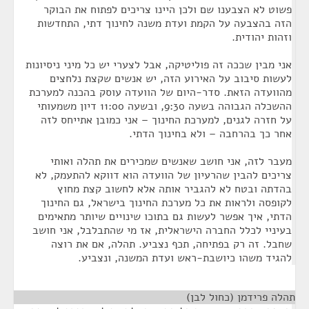
פשוט לא הצבענו שם ולכן היינו צריכים לפתוח את הבוקר
הזה בהצבעה על הקמת ועדת משנה לחינוך דתי, התחדשות
וזהות יהודית.
אני מבין שככה זה פוליטיקה, אבל לצערי יש כל מיני ניסיונות
לעשות סיבוב על האירוע הזה, יש אנשים שקצת נלחצים
מהוועדה הזאת. סדר-היום של הוועדה עוסק בהכנה למערכת
ההשכלה הגבוהה בשעה 9:30, ובשעה 11:00 דיון משמעותי
על חזרה לגנים, למערכת החינוך – אני כמובן אתייחס לזה
אחר כך בהרחבה – ולא בחינוך הדתי.
מעבר לזה, אני חושב שאנשים שמכירים את תהלה ואותי
צריכים להבין שהרעיון של הוועדה הוא דווקא להתעמק, לא
בהדתה ובטח לא להגביר אותה אלא לחשוב קצת מחוץ
לקופסה ולראות את כל מערכת החינוך בישראל, גם החינוך
הדתי, איך אפשר לעשות גם בתוכו שינויים שיותר מתאימים
בעיניי לכלל החברה הישראלית, אז מי שהתבלבל, אני חושב
שחבל. זה רק בפתיחה, תכף נצביע. תהלה, אם את רוצה
להגיד משהו כיושבת-ראש ועדת המשנה, ונצביע.
תהלה פרידמן (כחול לבן)
¶