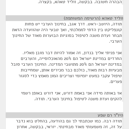
הבהרה חשובה. בבקשה, ווליד טאהא, בקצרה.
ווליד טאהא (הרשימה המשותפת)
¶
תודה, היושב-ראש. דרך אגב, בחינוך הערבי יש פחות
קונפליקט בין הדתי לממלכתי, ואך טבעי היה שהוועדה הזאת
תבחר ועדת משנה לטיפול בסוגיות הבוערות מאוד של החינוך
הערבי.
אני פניתי אליך בנדון, זה אמור להיות דבר מובן מאליו.
החרדים במדינת ישראל הם 20% מהאוכלוסייה, והערבים
במדינת ישראל הם 20% מתושבי המדינה. החינוך הערבי סובל
מבעיות רבות מאוד, כולכם כבר מכירים אותן, שמחייבות
טיפול עקבי כמעט יומיומי וצריכים המון מאמץ כדי לסגור
פערים.
אז באותה מידה אני באמת דורש, אני דורש באופן רשמי
להקים ועדת משנה לטיפול בחינוך הערבי. תודה.
היו"ר רם שפע
¶
תודה רבה. כמו שכתבתי לך גם בהודעה, בהחלט בוא נדבר
על זה, זה משמעותי מאוד מבחינתי. יוראי, בבקשה, אחרון