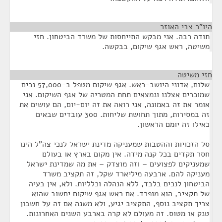
היו"ר צבי האוזר
¶
תודה רבה. אני מבקש התייחסות של משרד הביטחון. חזי
משיטה, ראש אגף שיקום, בבקשה.
חזי משיטה
¶
שלום, אדוני היושב-ראש. אגף שיקום מטפל ב-57,000 נכים
שמוכרים אצלנו ונמצאים תחת המטריה של אגף השיקום. אני
אומר את זה באמונה, אני רואה את זה יום-יום, הם עושים את
זה במסירות, מתוך תחושת שליחות. 300 עובדים שבאים
כאילו זה יומם הראשון.
סל הזכויות וההטבות שמעניקה מדינת ישראל לנכי צה"ל הינו
חסר תקדים בכל קנה מידה. אין מקום בארץ או בעולם
שמעניקים לפצועים – וזה מוצדק – את מה שמדינת ישראל
מעניקה להם. ארבעה מיליארד שקל, זה תקציב משרד
הביטחון לנכים בלבד, ללא הנהלה וכלליות. ולא, אין בעיה
של תקציב, הוא מופרד. אם ראש אגף שיקום יחשוב שהוא
צריך תקציב נוסף, התקציב יגיע, ולא משנה אם זה על חשבון
טנק או מטוס. זה מעולם לא קרה בארבע השנים האחרונות.