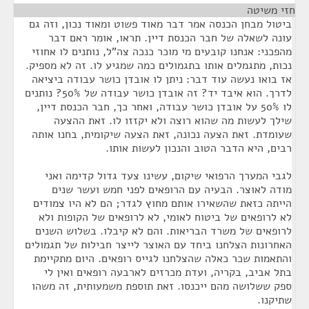
חזי משיטה
¶
ביטול מבחן הכנסה אמר דבר מאוד פשוט ומאוד נכון, וזה גם
עונה לשאלה של חבר הכנסת דיין. תראו, אומר ראם דבר
מהפכני: אנחנו קובעים מי מוכר כנכה צה"ל, נותנים לו אחוזי
נכות, מתגמלים אותו בתגמולים כמה שמגיע לו. זה לא מספיק.
אז בואו נעשה עוד דבר: ניתן לו אובדן כושר עבודה ביציאה
לדרך. הוא איבד יד? זה אובדן כושר עבודה של 50%? נותנים
לו 50% על אובדן כושר עבודה, ואחר כך, חבר הכנסת דיין,
שילך לעשות מה שהוא רוצה ולא יקזזו לו. זאת ההצעה
שעומדת. זאת הצעה נכונה, זאת הצעה שיקומית, בחנו אותה
רבים, היא הדבר הטוב והנכון לעשות אותו.
לגבי המערך הרפואי שיקום, עשינו צעד גדול קדימה ואני
מודה לאוצר. הבעיה עם הרופאים לפני חמש ועשר שנים
הייתה כזאת שהשאירו אותם מחוץ לגדר; הם לא היו צמודים
לא לרופאים של ביטוח לאומי, לא לרופאים של הקופות ולא
לרופאים של משרד הבריאות. והם לא קיבלו. בשלוש השנים
האחרונות הצלחנו ביחד עם האוצר לייצר חבילות של תגמולים
והתאמות שכר כאלה שהצלחנו לגייס רופאים. היום מתקיימת
בתל אביב, בקריה, ועדת מכרזים לארבעה רופאים ואין לי
ספק ששלושה מהם ייכנסו. זאת תוספת משמעותית, זה משהו
שתיקנו.