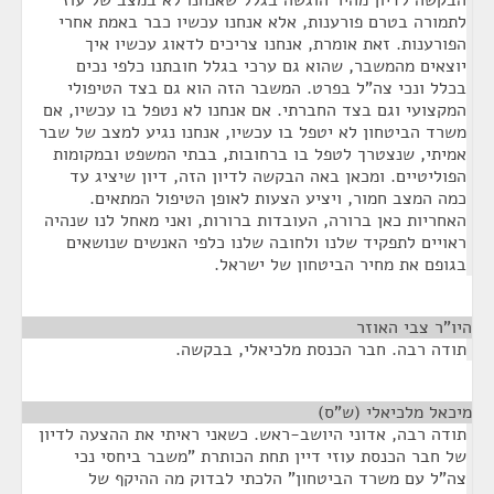
הבקשה לדיון מהיר הוגשה בגלל שאנחנו לא במצב של עוז
לתמורה בטרם פורענות, אלא אנחנו עכשיו כבר באמת אחרי
הפורענות. זאת אומרת, אנחנו צריכים לדאוג עכשיו איך
יוצאים מהמשבר, שהוא גם ערכי בגלל חובתנו כלפי נכים
בכלל ונכי צה"ל בפרט. המשבר הזה הוא גם בצד הטיפולי
המקצועי וגם בצד החברתי. אם אנחנו לא נטפל בו עכשיו, אם
משרד הביטחון לא יטפל בו עכשיו, אנחנו נגיע למצב של שבר
אמיתי, שנצטרך לטפל בו ברחובות, בבתי המשפט ובמקומות
הפוליטיים. ומכאן באה הבקשה לדיון הזה, דיון שיציג עד
כמה המצב חמור, ויציע הצעות לאופן הטיפול המתאים.
האחריות כאן ברורה, העובדות ברורות, ואני מאחל לנו שנהיה
ראויים לתפקיד שלנו ולחובה שלנו כלפי האנשים שנושאים
בגופם את מחיר הביטחון של ישראל.
היו"ר צבי האוזר
¶
תודה רבה. חבר הכנסת מלכיאלי, בבקשה.
מיכאל מלכיאלי (ש"ס)
¶
תודה רבה, אדוני היושב-ראש. כשאני ראיתי את ההצעה לדיון
של חבר הכנסת עוזי דיין תחת הכותרת "משבר ביחסי נכי
צה"ל עם משרד הביטחון" הלכתי לבדוק מה ההיקף של