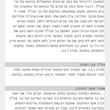
המשבר ודיברתי עם כמה ארגונים שמטפלים בנושא של נכי
צה"ל. דיברו איתי כמה ארגונים על הנושא של התקציב של
בית הלוחם, מקום שמתעסק בשיקום של נכי צה"ל. אמרו לי
שגם מבקר המדינה ציין פעם אחר פעם את העובדה שמדינת
ישראל לא נתנה את מה שהיא הבטיחה לתת, ושמה שהיא
אמורה לתת זה תקציב מאוד מאוד זעום. אני חושב שאם יש
לנו חובת הכרת הטוב לאותם נכי צה"ל וחובה לתת להם את
הפיצוי שמגיע להם, משרד האוצר חייב להיות כאן ולענות
למה הוא לא נותן את מה שהוא חייב לתת ולמה מה שהוא חייב
זה כל כך זעום, כך ששולחים אותם להתעסק בשנור במקום
להתעסק במהות. תודה רבה.
היו"ר צבי האוזר
¶
תודה רבה. אני מצהיר לפרוטוקול שהדיון פתוח ואיננו חסוי.
חבר הכנסת אופיר סופר, שעומד בראש ועדת המשנה בנושא...
אופיר סופר (ימינה)
¶
...בנושא הטיפול בנפגעי פוסט טראומה. קודם כול, אני מצר
על כך שזאת מערכת היחסים בין הארגון המייצג של נכי צה"ל
לבין אגף השיקום. אומנם הכנסת והממשלה צריכות לעסוק
בקורונה כסוגיית ליבה, אבל יש סוגיות שאי אפשר להזניח