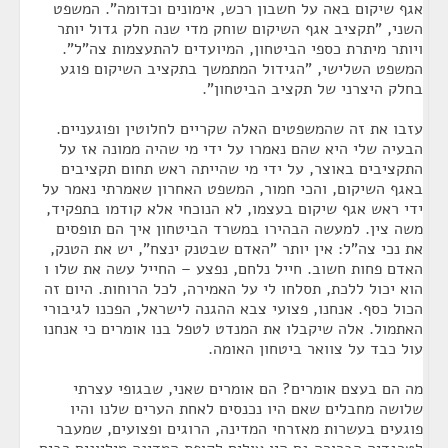
אגף שיקום באה על חשבון רכש, אימונים וכדומה". המשפט
השני, "תקציב אגף השיקום שוחק מדי שנה חלק גדול יותר
ויותר מיתרת כספי הביטחון, המיועדים להתעצמות צה"ל".
המשפט השלישי, "הגידול המתמשך בתקציב השיקום פוגע
בחלק היצרני של תקציב הביטחון".
עזבו את זה שהמשפטים האלה שקריים לחלוטין ופוגעניים.
הבעיה שלי היא שהם נאמרו על ידי מי שהיה ממונה אז על
התקציבים באוצר, על ידי מי שהייתה ראש תחום תקציבים
באגף השיקום, והכי חמור, המשפט האחרון שאמרתי נאמר על
ידי ראש אגף שיקום בעצמו, לא הנוכחי אלא קודמו בתפקיד,
משה צין. למעשה הבהירו במשרד הביטחון איך הם תופסים
את נכי צה"ל: אין יותר "האדם שבטנק ינצח", יש את הטנק,
האדם פחות חשוב. חייל נלחם, נפצע – החייל עשה את שלו ו
הוא יכול ללכת, תסלחו לי על האמירה, לכל הרוחות. היום זה
הכול כסף. אנחנו, פצועי צבא ההגנה לישראל, הפכנו לגיבורי
האתמול. אלה שיקבלו את המנדט לטפל בנו אומרים כי אנחנו
עול כבד על צוואר ביטחון האומה.
מה הם בעצם אומרים? הם אומרים שאני, שבגופי עצרתי
שלושה מחבלים שאם היו נכנסים לאחת הערים שלנו והיו
פוגעים בעשרות מאזרחי המדינה, הרוגים ופצועים, שמעבר