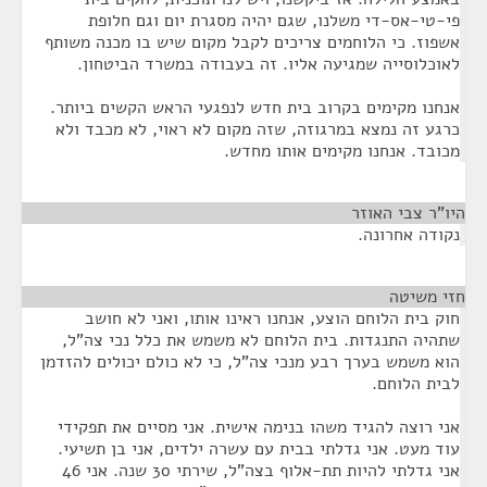
פי-טי-אס-די משלנו, שגם יהיה מסגרת יום וגם חלופת
אשפוז. כי הלוחמים צריכים לקבל מקום שיש בו מכנה משותף
לאוכלוסייה שמגיעה אליו. זה בעבודה במשרד הביטחון.
אנחנו מקימים בקרוב בית חדש לנפגעי הראש הקשים ביותר.
כרגע זה נמצא במרגוזה, שזה מקום לא ראוי, לא מכבד ולא
מכובד. אנחנו מקימים אותו מחדש.
היו"ר צבי האוזר
¶
נקודה אחרונה.
חזי משיטה
¶
חוק בית הלוחם הוצע, אנחנו ראינו אותו, ואני לא חושב
שתהיה התנגדות. בית הלוחם לא משמש את כלל נכי צה"ל,
הוא משמש בערך רבע מנכי צה"ל, כי לא כולם יכולים להזדמן
לבית הלוחם.
אני רוצה להגיד משהו בנימה אישית. אני מסיים את תפקידי
עוד מעט. אני גדלתי בבית עם עשרה ילדים, אני בן תשיעי.
אני גדלתי להיות תת-אלוף בצה"ל, שירתי 30 שנה. אני 46