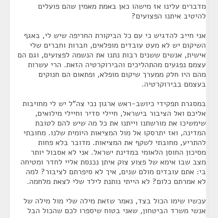
מדברים עלינו אז מישהו כאן באמת מאמין שהם פועלים
להיטיב איתנו הפצועים?
אני חייב להדגיש כי עם כל הביקורת החריפה שיש לי, באגף
השיקום יש לא מעט עובדים מופלאים, חברות וחברים שלי
אישית, אנשים ששנים רבות נתנו את הנשמה לפצועים, וגם הם
עצמם נפגעים מהתהליכים והבירוקרטיה הזאת. הרי עשרות
מהם היו חלק ממערך שיקום מופלא, ופתאום הם חנוקים
בעצמם בבירוקרטיה.
במסגרת תפקידי כיושב-ראש ארגון נכי צה"ל יש לי מחויבות
אליכם ואל הציבור בישראל, חיילי סדיר וחיילי מילואים,
שימשיכו את מורשתנו וייתנו את כל מה שיש להם לטובת
המדינה, ואז יתרסקו אל מול המציאות היומית שלנו. מחובתי
להתריע, מחובתי לשקף את המציאות. מדובר בלא פחות
מסיכון החוסן הלאומי במדינת ישראל. אני לא אסבול יותר
מצב שבו אימא של פצוע צוק איתן נכנסת אליי לחדר ומטיחה
בי: אתם עובדים מולם שנים, איך לא סיפרתם לציבור? למה
לא אמרתם כלום? לא הייתי נותנת לילד שלי לצאת מלחמה.
עכשיו שימו הכול בצד, נאמר שזאת מילה שלי מול מילה של
אנשי משרד הביטחון, שאני בטוח שיספרו לכם שהכול הבל