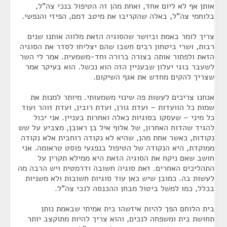
אותן אף לא ליום אחד, ואחת מהן זה הטיפול בנכי צה"ל,
בלוחמי צה"ל, באלה שהקריבו את מיטב דמם, הפיזי והנפשי.
צריך לומר באמת וביושר שהסוגיה הזאת מלווה אותנו שנים
רבות, ושרי ביטחון רבים חשבו שהם יצליחו לסדר את הסוגיה
הזאת ולפתור אותה בצורה ברורה וחד-משמעית. אמר לי השר
לשעבר בוגי יעלון שבעניין הזה הוא נכשל. הוא בעיקר אמר
שצריך להקים מחדש את אגף השיקום.
אנחנו צריכים לעשות פה שינוי משמעותי. מיותר למנות את
שמות כל הוועדות – ועדת גורן, ועדת רובין, ועדת זוהר ועוד
כל מיני – שעסקו בסוגיות כאלה ואחרות בעניין. אני יכול
להגיד שהדוח האחרון, של אלוף איל בן ראובן, מצביע על שש
נקודות, כאשר אחת מהן, שהיא לא נקודה רוחבית אלא נקודה
ממוקדת, היא הנקודה של הטיפול בנפגעי פוסט טראומה. אני
חושב שאם ניקח את הסוגיה הזאת היא ממילא תקרין על
התהליכים האחרים. זאת סוגיה חשובה ודרמטית ויש הרבה מה
לעשות בה. כמובן שיש כאן עוד סוגיות חשובות ולא משניות
בכלל, כמו למשל ביטול מבחן ההכנסה לנכי צה"ל.
בית הלוחם הפך להיות איזשהו בית אמיתי שבאמת נותן
תחושת בית ומשפחה לנכים, והוא צריך להיות מתוקצב יותר