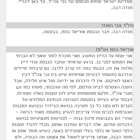
ממדינת ישראל ופחות מכספם של נכי צה"ל. עד כאן דבריי.
תודה רבה.
היו"ר צבי האוזר
¶
תודה רבה. חבר הכנסת אוריאל בוסו, בבקשה.
אוריאל בוסו (ש"ס)
¶
אני שמח על הדיון החשוב ואני מוכרח לומר שאני לא הכרתי
את התחום לפני כן. ברגע שראיתי שחבר הכנסת עוזי דיין
מלווה את זה, הבנתי כמה זה קרוב לליבו. גם קיבלתי מיילים
שדרכם נחשפתי לבעיות אמיתיות שיש בין נכי צה"ל לבין
האגף לשיקום. אין לי היכרות או ידיעה מול איש חלילה, אבל
השנה הצטרפו לבית עולמם, לפי מה שהבנתי, משהו כמו 40
מנכי צה"ל, חלקם ממשפחות שיש להן טענות כאלה ואחרות.
הבנתי שיש בעיות בתקופת הקורונה מבחינת המלווים של
הנכים ולא נתנו כל כך חשיבה בנושא הבידוד ובנושא הסכנות
שנגרמות לנכים שהיו צריכים להגיע בתקופה מאוד רגישה –
שהרי הם בקבוצות סיכון גבוה – לפגישות מקצועיות בנושא
הזכויות שלהם. אלה דברים שסיכנו אותם. מבלי להגיד טענות
כלפי האגף או כלפי בעלי תפקידים באגף, כשיש חוסר אמון או
חוסר הבנה, אנחנו צריכים לשאול את עצמנו מה הבעיה, ולא