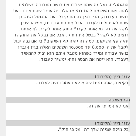
התגמולים, ועל זה שהם איבדו את כושר העבודה משלמים
להם. ואם משלמים להם דמי אבטלה זה אומר שהם איבדו את
כושר העבודה, הרי בגין זה הם קיבלו את התגמול הזה. כך
שהם לא יכולים לעבוד. אבל אם הם עובדים, מישהו צריך
לקזז את זה. מי אומר לקזז? החוק אומר לקזז, לא אנחנו.
רוצים לא לקזז? נבטל את החוק. אבל אם נבטל את החוק זה
יהיה קץ השיקום. למה זה יהיה קץ השיקום? כי אם נכה יכול
לקבל את ה-8,000 עד 10,000 השקלים האלה בגין אובדן
כושר עבודה ומייד כשהוא מקבל אותם הוא יכול להמשיך
לעבוד, הוא ייקח את הכסף והוא ימשיך לעבוד.
עוזי דיין (הליכוד)
¶
בקיצור, אתה מניח שהוא לא באמת רוצה לעבוד.
חזי משיטה
¶
אני לא אמרתי את זה.
עוזי דיין (הליכוד)
¶
כל מילה שנייה שלך זה "על פי חוק".