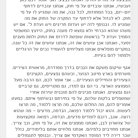
ועכשיו, אנחנו עובדים על פי חוק, אנחנו עובדים לדחוף
יום-יום, בכל המחוזות, לכל נכה, את מה שמגיע לו על פי
חוק. לא לגזול אלא לדחוף עד התקרה של החוק את מה
שמגיע לו. ובנוסף לזה יש ועדות חריגים ויש ועדת ל'. אם יש
משהו שהוא הכרחי ולא נמצא לו מענה בחוק, היועץ המשפטי
הסמיך ועדת ל' בראשות שופטת לדרוס את החוק ולתת מענים
וסעד, ואנחנו אכן עושים את זה, אנחנו עושים את זה כל שנה.
במקרים מופלאים אנחנו מצליחים להעמיד נכים על הרגליים
ולפתור להם בעיות.
אגף שיקום משקם את הנכים בדרך מסודרת, מראשית הצירים.
משרתים בארץ מיטב הנוער, וכשהם נפצעים, הקצינים
הצעירים והחיילים הצעירים... אני אומר לכם, הם הרבה מעל
הממוצע הארצי. כי הם גם למדו, גם מתגייסים, גם קרביים
וגם נפצעים. ואנחנו מכינים להם תוכנית שירות אחרי
שמטפלים בלקות שלהם, על פי בחירתם ובשיתוף איתם. כמעט
אומרים להם, מה החלום שלכם, מה תרצו ללמוד, מה תרצו
לעשות. והוא יכול ללמוד רפואה, הנדסה, מדעים – מה שהוא
רוצה. אגב, רובם לומדים מדעים, הנדסה, רפואה ומקצועות
של צווארון לבן, ואנחנו מממנים את זה, על פי חוק, וכך צריך.
אנחנו מחויבים כלפיהם. אנחנו מלווים אותם בלימודים, כולל
שכר דירה ליד המוסד האקדמי אם צריך. ובנוסף לתגמולים