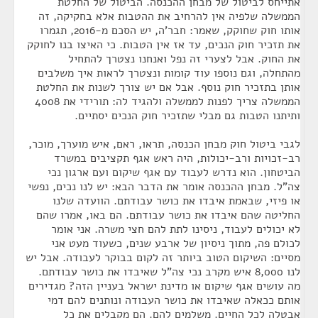
אתייחס לביטול של מבחן ההכנסה. הביטול של החלטת
הממשלה שלפיה אין להרחיב את ההטבות אלא בחקיקה, זה
אותו חוק שחוקק, שאמר: חבר'ה, יש הסכם מ-2016, תגמרו
את תזכיר חוק הנכים, עד אז אין הטבות. כי האיצו בנו לחוקק
את החוק. אבל לצערי זה נפל ואנחנו נצטרך להתחיל
מהתחלה, וגם נוספו עוד קומות ונצטרך לראות איך משלבים
אותן בתזכיר חוק נוסף. אבל אם יש צורך לשנות את החלטת
הממשלה צריך לפנות לממשלה ולהגיד לה: תורידי את 4008
ותיתנו הטבות גם מבלי שתזכיר חוק הנכים יסתיים.
לגבי ביטול חוק מבחן הכנסה, תראו, ראם, איש מוערך, מוכר,
רב-זכויות ורב-יכולות, היה ראש אגף תקציבים במשרד
הביטחון. הוא נדרש לעבוד עם אגף שיקום ועם ארגון נכי
צה"ל. מבחן ההכנסה אומר את הדבר הבא: יש לנו נכים, נפשי
או פיזי, שבאמת איבדו את כושר עבודתם. הוועדה שלנו
החליטה שהם איבדו את כושר עבודתם. הם באו, אמרו שהם
לא יכולים לעבוד, ניסינו לתת להם חצי משרה. אני אומר
לכולם פה, מתוך ניסיון של ארבע שנים, כשעוד מעט אני
מסיים: השיקום הטוב ביותר זה לקום בבוקר לעבודה. אבל יש
לנו 8,000 איש מקרב נכי צה"ל שאיבדו את כושר עבודתם.
מה עושים אגף שיקום או מדינת ישראל בעניין הזה? מגדירים
אותם ככאלה שאיבדו את כושר העבודה ונותנים להם דמי
אבטלה לכל החיים. משלמים להם. הם מקבלים את כל