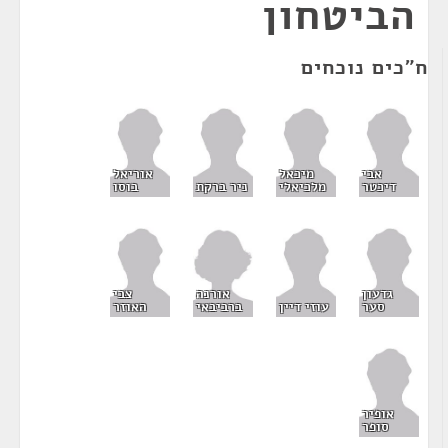
הביטחון
ח"כים נוכחים
אבי
מיכאל
אוריאל
דיכטר
מלכיאלי
ניר ברקת
בוסו
אורנה
גדעון
צבי
ברביבאי
סער
עוזי דיין
האוזר
אופיר
סופר