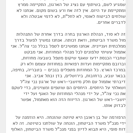
שמגיע לשם, בשיתוף עם נציג של הארגון, התקיימה ממרץ
ומתקיימת עד היום. אין לזה אח ורע בשום מקום. אנחנו לא
שולחים לביטוח לאומי, לא לחל"ת, לא לדמי אבטלה ולא
לדברים אחרים.
זה לא סוד, הנהלת הארגון בחרה בדרך אחרת של התנהלות
מול משרד הביטחון, וזאת זכותה. אנחנו נמשיך לפעול בדרך
ממלכתית ועניינית. אנחנו ממשיכים לטפל בכלל נכי צה"ל. אני
אתמול עשיתי טלפונים לכל מנהלי המחוזות. אני מבקש
שחברי הכנסת ידעו שאגף שיקום מטפל בשבעה מחוזות,
וברובם מתקיימות ועדות רפואיות במחוזות עצמם ולא רק
במרכז הארץ. כל המחוזות מטפלים בנכים – בטבריה, בחיפה,
בבאר שבע, ברחובות, בירושלים, בדן ובתל אביב. אני
דיברתי אתמול עם חלק מיושבי-ראש של ארגון נכי צה"ל
ושאלתי על היחסים. היחסים הם שוטפים ומצוינים, כדי לשקם
את נכי צה"ל, על ידי מנהלי המחוזות של האגף ועל ידי
יושבי-ראש של הארגון. הדיווח הזה הוא מאתמול, אפשר
לבדוק אותו.
הרפורמה של בן ראובן היא טיוטה שהונחה. היא הוזמנה על
ידי מנכ"ל משרד הביטחון, הונחה על שולחנו כטיוטה. זה לא
דוח סופי, היא תבוא לדיון בפני מנכ"ל משרד הביטחון, האלוף