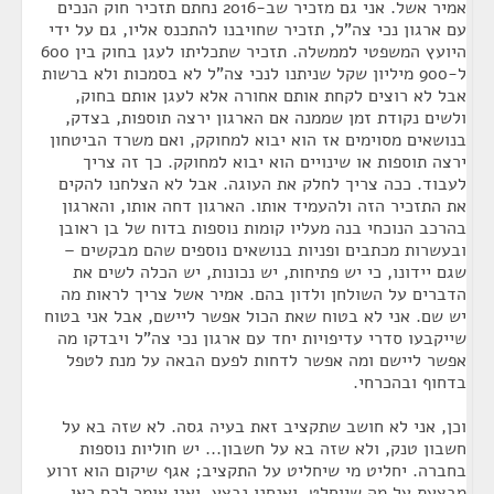
אמיר אשל. אני גם מזכיר שב-2016 נחתם תזכיר חוק הנכים
עם ארגון נכי צה"ל, תזכיר שחויבנו להתכנס אליו, גם על ידי
היועץ המשפטי לממשלה. תזכיר שתכליתו לעגן בחוק בין 600
ל-900 מיליון שקל שניתנו לנכי צה"ל לא בסמכות ולא ברשות
אבל לא רוצים לקחת אותם אחורה אלא לעגן אותם בחוק,
ולשים נקודת זמן שממנה אם הארגון ירצה תוספות, בצדק,
בנושאים מסוימים אז הוא יבוא למחוקק, ואם משרד הביטחון
ירצה תוספות או שינויים הוא יבוא למחוקק. כך זה צריך
לעבוד. ככה צריך לחלק את העוגה. אבל לא הצלחנו להקים
את התזכיר הזה ולהעמיד אותו. הארגון דחה אותו, והארגון
בהרכב הנוכחי בנה מעליו קומות נוספות בדוח של בן ראובן
ובעשרות מכתבים ופניות בנושאים נוספים שהם מבקשים –
שגם יידונו, כי יש פתיחות, יש נכונות, יש הכלה לשים את
הדברים על השולחן ולדון בהם. אמיר אשל צריך לראות מה
יש שם. אני לא בטוח שאת הכול אפשר ליישם, אבל אני בטוח
שייקבעו סדרי עדיפויות יחד עם ארגון נכי צה"ל ויבדקו מה
אפשר ליישם ומה אפשר לדחות לפעם הבאה על מנת לטפל
בדחוף ובהכרחי.
וכן, אני לא חושב שתקציב זאת בעיה גסה. לא שזה בא על
חשבון טנק, ולא שזה בא על חשבון... יש חוליות נוספות
בחברה. יחליט מי שיחליט על התקציב; אגף שיקום הוא זרוע
מבצעת על מה שיוחלט. ואנחנו נבצע. ואני אומר לכם כאן