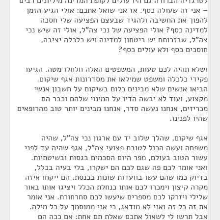
לטרגדיה הברורה גם היו עולים לקופת המדינה מיליונים רבים
– אני זה שעולה כסף. אז אני שואל אתכם: אולי הגיע הזמן
להפוך את החשיבה ולהגיד שבעצם הפציעה שלי חסכה
למדינה כסף? אולי הפציעה של נכי צה"ל, אולי זה שיש נכי
צה"ל, שבזכותם יש ביטחון למדינה ויש כלכלה יציבה,
חוסכים כסף ולא עולים כסף?
ושלא תהיה לכם טעות, המשפטים האלה חלחלו מטה. הגיעו
פקידי כלכלה ומשפט שמילאו את מסדרונות אגף שיקום.
הביאו אנשים שלא מבינים כלום בשיקום על חשבון אנשי
מקצוע, ועוד לא יבשה הדיו על המינוי שלהם וכבר הם
מכריזים, אנחנו נעשה סדר, אנחנו מבינים יותר טוב מהרופאים
שהיו לפנינו.
אגף שיקום, שהלך שלוב יד עם ארגון נכי צה"ל, שהיה
משפחה ועשה הכול לטובת פצועי צה"ל, אגף שהיה עד לפני
עשור הטוב בעולם, מפר היום הסכמים בגסות ובשיטתיות.
ואני אומר לכם פה שגם לכם הם ישקרו, בלי בעיה בכלל,
בדיוק כמו שהם עשו בוועדות שונות בכנסת. הם ייקחו איזה
מקרה קיצון וימכרו לכם אותו כנחלת הכלל ויציגו אותו באור
שלילי ויזרקו לכם מספרים שיעשו לכם סחרחורת. אני אומר
את זה כל זה ואני לא מודאג, כי אני ממוסמך על כל מילה.
אבל תרשו לי לשאול אתכם שאלת תם אחת: אם ככה הם