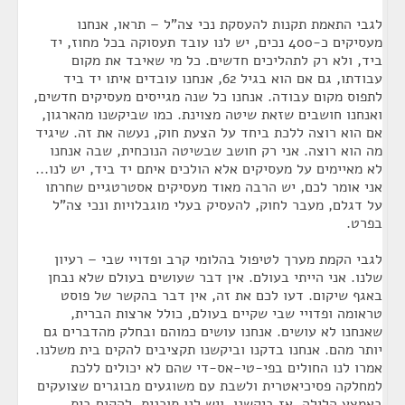
לגבי התאמת תקנות להעסקת נכי צה"ל – תראו, אנחנו
מעסיקים כ-400 נכים, יש לנו עובד תעסוקה בכל מחוז, יד
ביד, ולא רק לתהליכים חדשים. כל מי שאיבד את מקום
עבודתו, גם אם הוא בגיל 62, אנחנו עובדים איתו יד ביד
לתפוס מקום עבודה. אנחנו כל שנה מגייסים מעסיקים חדשים,
ואנחנו חושבים שזאת שיטה מצוינת. כמו שביקשנו מהארגון,
אם הוא רוצה ללכת ביחד על הצעת חוק, נעשה את זה. שיגיד
מה הוא רוצה. אני רק חושב שבשיטה הנוכחית, שבה אנחנו
לא מאיימים על מעסיקים אלא הולכים איתם יד ביד, יש לנו...
אני אומר לכם, יש הרבה מאוד מעסיקים אסטרטגיים שחרתו
על דגלם, מעבר לחוק, להעסיק בעלי מוגבלויות ונכי צה"ל
בפרט.
לגבי הקמת מערך לטיפול בהלומי קרב ופדויי שבי – רעיון
שלנו. אני הייתי בעולם. אין דבר שעושים בעולם שלא נבחן
באגף שיקום. דעו לכם את זה, אין דבר בהקשר של פוסט
טראומה ופדויי שבי שקיים בעולם, כולל ארצות הברית,
שאנחנו לא עושים. אנחנו עושים כמוהם ובחלק מהדברים גם
יותר מהם. אנחנו בדקנו וביקשנו תקציבים להקים בית משלנו.
אמרו לנו החולים בפי-טי-אס-די שהם לא יכולים ללכת
למחלקה פסיכיאטרית ולשבת עם משוגעים מבוגרים שצועקים
באמצע הלילה. אז ביקשנו, ויש לנו תוכנית, להקים בית