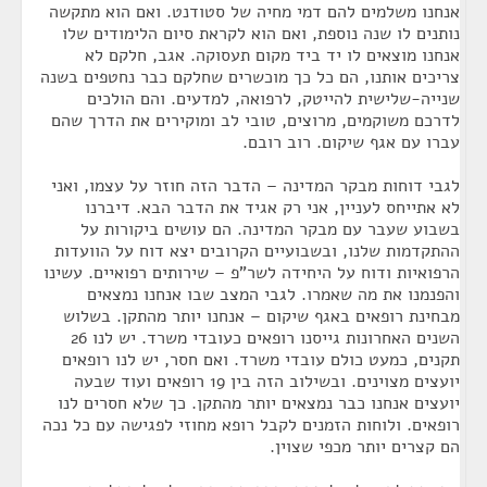
אנחנו משלמים להם דמי מחיה של סטודנט. ואם הוא מתקשה
נותנים לו שנה נוספת, ואם הוא לקראת סיום הלימודים שלו
אנחנו מוצאים לו יד ביד מקום תעסוקה. אגב, חלקם לא
צריכים אותנו, הם כל כך מוכשרים שחלקם כבר נחטפים בשנה
שנייה-שלישית להייטק, לרפואה, למדעים. והם הולכים
לדרכם משוקמים, מרוצים, טובי לב ומוקירים את הדרך שהם
עברו עם אגף שיקום. רוב רובם.
לגבי דוחות מבקר המדינה – הדבר הזה חוזר על עצמו, ואני
לא אתייחס לעניין, אני רק אגיד את הדבר הבא. דיברנו
בשבוע שעבר עם מבקר המדינה. הם עושים ביקורות על
ההתקדמות שלנו, ובשבועיים הקרובים יצא דוח על הוועדות
הרפואיות ודוח על היחידה לשר"פ – שירותים רפואיים. עשינו
והפנמנו את מה שאמרו. לגבי המצב שבו אנחנו נמצאים
מבחינת רופאים באגף שיקום – אנחנו יותר מהתקן. בשלוש
השנים האחרונות גייסנו רופאים כעובדי משרד. יש לנו 26
תקנים, כמעט כולם עובדי משרד. ואם חסר, יש לנו רופאים
יועצים מצוינים. ובשילוב הזה בין 19 רופאים ועוד שבעה
יועצים אנחנו כבר נמצאים יותר מהתקן. כך שלא חסרים לנו
רופאים. ולוחות הזמנים לקבל רופא מחוזי לפגישה עם כל נכה
הם קצרים יותר מכפי שצוין.