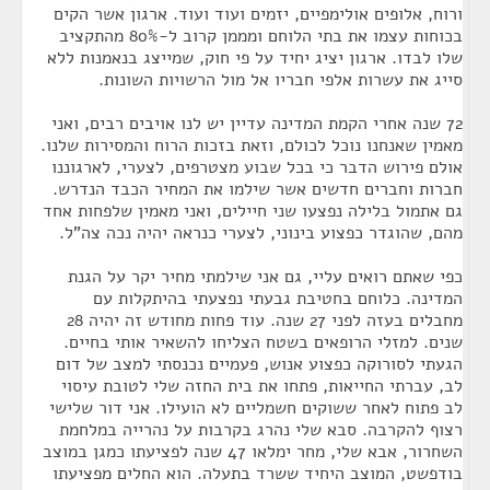
ורוח, אלופים אולימפיים, יזמים ועוד ועוד. ארגון אשר הקים
בכוחות עצמו את בתי הלוחם ומממן קרוב ל-80% מהתקציב
שלו לבדו. ארגון יציג יחיד על פי חוק, שמייצג בנאמנות ללא
סייג את עשרות אלפי חבריו אל מול הרשויות השונות.
72 שנה אחרי הקמת המדינה עדיין יש לנו אויבים רבים, ואני
מאמין שאנחנו נוכל לכולם, וזאת בזכות הרוח והמסירות שלנו.
אולם פירוש הדבר כי בכל שבוע מצטרפים, לצערי, לארגוננו
חברות וחברים חדשים אשר שילמו את המחיר הכבד הנדרש.
גם אתמול בלילה נפצעו שני חיילים, ואני מאמין שלפחות אחד
מהם, שהוגדר כפצוע בינוני, לצערי כנראה יהיה נכה צה"ל.
כפי שאתם רואים עליי, גם אני שילמתי מחיר יקר על הגנת
המדינה. כלוחם בחטיבת גבעתי נפצעתי בהיתקלות עם
מחבלים בעזה לפני 27 שנה. עוד פחות מחודש זה יהיה 28
שנים. למזלי הרופאים בשטח הצליחו להשאיר אותי בחיים.
הגעתי לסורוקה כפצוע אנוש, פעמיים נכנסתי למצב של דום
לב, עברתי החייאות, פתחו את בית החזה שלי לטובת עיסוי
לב פתוח לאחר ששוקים חשמליים לא הועילו. אני דור שלישי
רצוף להקרבה. סבא שלי נהרג בקרבות על נהרייה במלחמת
השחרור, אבא שלי, מחר ימלאו 47 שנה לפציעתו כמגן במוצב
בודפשט, המוצב היחיד ששרד בתעלה. הוא החלים מפציעתו