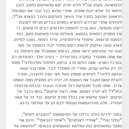
הרפואיות. פצוע צה"ל חדש שרק יצא מהשיקום נחשב לגנב
ורמאי עד שלא יוכח אחרת. אחרי שהוא כבר עבר את המכשול
הראשון שהוצב בפניו עוד בשער השיקום והוכר כפצוע צה"ל,
לעיתים אחרי שנדרש להוציא כספים כבדים מכיסו לטובת
ייצוג משפטי, הוא צריך להמתין חודשים רבים לרופאים, כי
אין מספיק רופאים בנמצא. פעולות שהיו פשוטות פעם, כמו
הזמנת תרופות, טיפולי פיזיותרפיה, ציוד רפואי, הפכו לסיוט.
פצוע קשה שזקוק לראות רופא מחוזי יכול להמתין עד חצי
שנה עד שהרופא יראה אותו, הרופא שמתכלל את הטיפול בו.
אם אתה מתגורר במקרה בפריפריה – בעיה שלך. הוועדות רק
במרכז הארץ. אתה הלום קרב ונזקק לטיפול פסיכולוגי? מותר
לך רק שלוש שנים, אחרי זה תסתדר לבד. אתה נכה קשה
ונזקק לליווי? לעיתים תמתין מעל חצי שנה לוועדה, וסביר
להניח שאם תקבל את השעות זה יהיה רק מחצית ממה שאתה
צריך. אתה סובל מקטיעת רגל סבוכה ובעבר קיבלת פרוטזה
בחו"ל? לא יקרה הפעם. אתה רוצה שיקום? בואו נדבר על
שיקום. לאגף שיקום אין בכלל תורת שיקום. וכל זה על קצה
המזלג. חלק מהדוגמאות שנתתי לכם הן על שולחני כרגע.
בתור ילדים כולנו גדלנו על הסיסמאות "הטובים לטיס",
"גולני שלי", "אחריי לצנחנים" ו"איתי לגבעתי". היום אני
נתקל במשפטים כמו שלושת המשפטים הבאים: "ההוצאה על