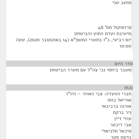
מושב שני
פרוטוקול מס' 46
מישיבת ועדת החוץ והביטחון
יום רביעי, כ"ו בתשרי התשפ"א (14 באוקטובר 2020), שעה
10:00
סדר היום
משבר ביחסי נכי צה"ל עם משרד הביטחון
נכחו
¶
חברי הוועדה: צבי האוזר – היו"ר
אוריאל בוסו
אורנה ברביבאי
ניר ברקת
עוזי דיין
אבי דיכטר
מיכאל מלכיאלי
גדעון סער