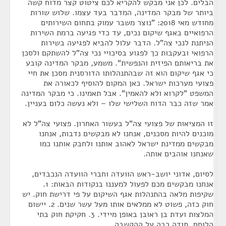
הבלים. לכן אני מבקש להקריא לכם ציטוט קצר מדוח קשה
ביותר של מבקר המדינה, המדבר בעד עצמו. שלוש שורות
מחודש מאי 2018: "נוצר משבר עמוק בתחום השירותים
הרפואיים באגף שיקום נכים, עד כדי פגיעה ברמת השירות
הניתנת לנכי צה"ל. הדבר עלול להביא לפגיעה בשירות
הרפואי ובעקבות כך לפגוע בסיכויי נכי צה"ל להשתקם ולסכן
את בריאותם הפיזית והנפשית". משמע, מבקר המדינה קובע
כי אגף שיקום הוא זה שבהתנהלותו הדורסנית מסכן את חיי
פצועי מערכות ישראל. כאן המקום להוסיף לכאורה את
המשפט "לקרוא ולא להאמין". אבל תאמינו. כי מבקר המדינה
אמר שזה כבר הדוח השלישי שלו – ולא נעשה כלום בעניין.
זו המציאות של פצועי צה"ל בעשור האחרון. פצועי צה"ל לא
מוכנים להיות מסכנים, אנחנו לא מבקשים נדבות, אנחנו
מבקשים ממדינת ישראל לאהוב אותנו ולחבק אותנו כמו
שאנחנו אוהבים אותה.
לסיום, אדוני יושב-ראש הוועדה וחברי הוועדה הנכבדים,
אנחנו מבקשים מכם לפעול למעננו בנקודות הבאות: 1.
שקיפות מלאה בהתנהלות אגף השיקום על פי דרישת חוק. יש
חוק כזה, פשוט לא ממלאים אותו מעל עשר שנים. 2. יישום
המלצות ועדת בן ראובן באופן מיידי. 3. חקיקת חוק בתי
הלוחם. תודה רבה על ההקשבה.