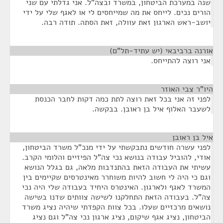
שנה במערכת הביטחון, במשרד ובצה"ל. אני גדלתי עם שני
הורים נכים. לייחס את מה שמייחסים לי או לאגף שלי על ידי
יושב-ראש הארגון זאת עוולה, זאת הסתה. תודה רבה.
אורנה ברביבאי (יש עתיד-תל"ם)
¶
אני רוצה להתייחס.
היו"ר צבי האוזר
¶
לפני זה אני בכל זאת רוצה לתת כמה דקות לחבר הכנסת
לשעבר האלוף איל בן ראובן. בבקשה.
איל בן ראובן
¶
לפני עשרה חודשים נתבקשתי על ידי מנכ"ל משרד הביטחון,
אודי, להוביל עבודה בנושא נכי צה"ל הפיזיים והלומי הקרב.
עשיתי את העבודה הזאת בהתנדבות מלאה, גם בגלל הנושא
וגם כי היה לי חשוב להיות משוחרר מאינטרסים שקיימים בין
המשרד לאגף ולארגון. האינטרס היחיד בעבודה שלי היה נכי
צה"ל. בעבודה הזאת התחלקנו לשישה צוותים שדנו בשישה
נושאים מרכזיים שעלו. בכל צוות הקפדתי שיהיה נציג משרד
הביטחון, נציג אגף שיקום, נציג ארגון נכי צה"ל וגם נציג