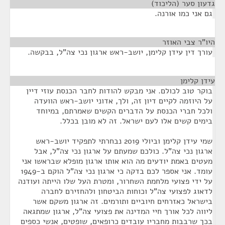
גדעון סער (הליכוד)
¶
גם אני כמו אורנה.
היו"ר צבי האוזר
¶
עורך דין עידן קלימן, יושב-ראש ארגון נכי צה"ל, בבקשה.
עידן קלימן
¶
בוקר טוב לכולם. אני מבקש להודות לחבר הכנסת עוזי דיין
על היוזמה לקיים דיון זה, ולך, אדוני יושב-ראש הוועדה
ולכל חברי הכנסת על הדברים הקשים שאמרתם, במיוחד
בימים קשים אלו לעם ישראל. זה לא מובן בכלל.
שמי עידן קלימן וביולי 2019 נבחרתי לתפקיד יושב-ראש
ארגון נכי צה"ל. כולכם שמעתם על ארגון נכי צה"ל, אבל
מעטים באמת יודעים מה הוא אותו ארגון מופלא שבראשו אני
עומד. אני אספר לכם בדקה כי ארגון נכי צה"ל הוקם ב-1949
על ידי פצועי מלחמת השחרור, ומטרת העל שלו הייתה ועודנה
לדאוג לפצועי צה"ל וכוחות הביטחון ולהחזירם לחברה
בישראל כאזרחים חיוביים ותורמים. זה ארגון משקם אשר
ליווה לכל אורך חיי המדינה את פצועי צה"ל, ארגון שמתגאה
בכך שרבבות מחבריו עובדים כרופאים, שופטים, אנשי כספים