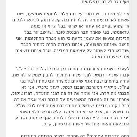
ואף חזר לשרת במילואים.
אני לא מיוחד, יש כמוני עשרות אלפי לוחמים שנפצעו, וטוב
שאתם לא יודעים מה זה להיות נכה קשה רתוק לכיסא גלגלים
או קטוע גפיים או עיוור או שרוף בכל הגוף או פוסט
טראומטי, כפי שאמר חבר הכנסת סופר, שיושב ער בכל
הלילות ומעשן את עצמו לדעת כי הוא מפחד מהחלומות. אני
חושב שאנחנו הפצועים, אנחנו העדות החיה למחיר הכבד
שנדרש כדי לשמור על עצמאות המדינה. אבל אנחנו נושאים
את פציעתנו בגאווה.
לצערי בשנים האחרונות היחסים בין המדינה לבין נכי צה"ל
עברו שינוי דרמטי. לפני עשור התחלתי להבין שמשהו לא טוב
קורה ביחסים שבין אגף שיקום למשרד הביטחון ולבין נכי
צה"ל. מיקירי המערכת הפכנו לנטל, לעול כלכלי. אני לא
הבנתי מה קרה. אני אומר את זה פה לפני הוועדה, לפרוטוקול,
אמרתי את זה בוועדת המשפיעים על הבמה ואני אגיד את זה
בכל מקום: מדינת ישראל היום ממררת את החיים לנכי צה"ל.
זה נשמע רע, אבל אני אומר את זה ללא מורא וללא משוא
פנים. מבחינתי, לפי הערכים שלי כלוחם, אגף שיקום, הזרוע
המבצעת והאחראית של משרד הביטחון, קרס.
במה הדברים אמורים? זה מתחיל בשער הכניסה בוועדות