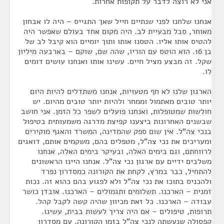
אני לא רוצה לדבר על תקופות אחרות.
אנחנו שלחנו לפני שנתיים חייל שאך התגייס – היה לו אבחון
מאוחר, סבל מבעיית לב. היה מקום אחד בעולם שאפשר היה
להטיס אותו אליו. הטסנו אותו ותוך יומיים הוא קיבל לב של
בן 16. הוא הוטס עם הוריו, שהה שם, שוקם – בארבעה מיליון
שקל. זה מבצע מציל חיים. עשינו אותו ואנחנו עושים דומים
לו.
הארגון שלנו לא חף מטעויות, אנחנו משתדלים להיות היום
יותר טובים מאתמול וממחר ולהיות יותר טובים מהיום. יש
חולשות שמטופלות, ואנחנו פועלים לשפר כל הזמן. אני חושב
שבשנים האחרונות ביצענו קפיצת מדרגה משמעותית בטיפול
בנכי צה"ל. אין שום ספק שהמדינה, המשרד והאגף מוקירים
ומעריכים את נכי צה"ל, מטפלים בהם, משקמים אותם, דואגים
לרווחתם, וגם בימים האלה, ובעיקר בימים האלה, אנחנו
משלבים ידיים עם ארגון נכי צה"ל. אנחנו היינו הראשונים
להתחיל, כבר במרץ, לקחת את הקורונה כמסדרון נפרד
ולהכניס בתוכו את נכי צה"ל ולא לפגוע בהם כהוא זה. נכות
זמנית – הארכנו. תשלומים ותגמולים – הארכנו. אובדן כושר
עבודה – הארכנו. כל זאת מכיוון שהיה קשה לקבל קהל.
תרופות, טיפולים – אם היה צריך לעשות בבית, עשינו.
קפסולה שנעשתה לנכי צה"ל בזמן הקורונה, עם מסדרון