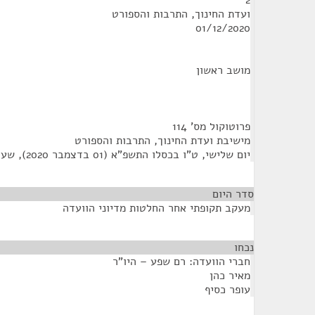
2
ועדת החינוך, התרבות והספורט
01/12/2020
מושב ראשון
פרוטוקול מס' 114
מישיבת ועדת החינוך, התרבות והספורט
יום שלישי, ט"ו בכסלו התשפ"א (01 בדצמבר 2020), שעה 9:30
סדר היום
מעקב תקופתי אחר החלטות מדיוני הוועדה
נכחו
¶
חברי הוועדה: רם שפע – היו"ר
מאיר כהן
עופר כסיף