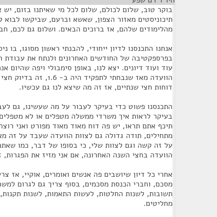
היו"ר רם שפע
¶
בוקר טוב, שלום לכולם, שלום לכל מי שאיתנו בזום, יש א
תיכוניסטים מאזור הצפון, שאשא וברעם, שביקשו לבוא ל
מהלימודים שלהם, אז ברוכים הבאים. ושלום גם לכם, חב
אנחנו התכנסנו לדיון ייחודי, להבנתי ראשון מסוגו, בו ני
בפרספקטיבה של החודשים האחרונים ולנתח את עבודת הו
הוועדה מאז שנבחתי לתפקיד הי
דוחות חצי שנתיים, אז זה מה שיצא לנו גם עכשיו.
התכנסנו פשוט כדי בעיקר לעבור על מה שעשינו, גם לעב
בעיקר לראות איך משרדי ממשלה מטפלים או לא מטפלים 
תיכף אתם תראו, יש פה דוח מאוד מאוד מפורט ואני רוצה 
מתחילים, תודה גדולה גם לצוות הוועדה שעבד על זה מ
הוועדה בחצי השנה האחרונה, אם אני מזיז את הפגרות, 
אחרי כל דיון שיושבים פה אנשים ואומרים, אוקיי, אז צרי
מסכם, וחברי הכנסת מסכמים, בסוף צריך גם לגרום למשר
תשובות, לשנות החלטות, לעשות התאמות, לשנות תקנות, 
מחליטים.