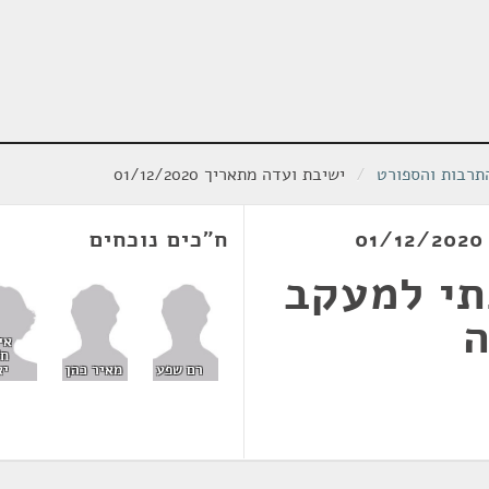
תרבות והספורט
/
ישיבת ועדה מתאריך 01/12/2020
ח"כים נוכחים
תי למעקב
ה
אי
ח'
יא
רם שפע
מאיר כהן