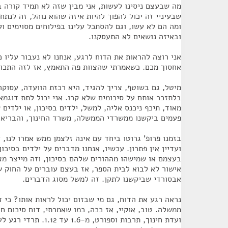
מה שבעצם ניסינו לעשות, אני מבין שזה לא תמיד קורה ב
שבעיניי זה יכול להפוך להיות איזה שהוא נוהל, זה לנת
ומה הם לא עשו, וגם להסתכל עלינו בפילוחים מסוימים ו
ובאיזה נושאים לא התעסקנו.
אחסוך מכם. כשאמרתי שהצוות פה התאמץ, אז לזה התכוו
מיטל, גם בשוטף, צריך להגיד, היא רכזת הוועדה, עסוקה
בלתזכר אותם על סיכומים שלא קרו. אני יכול לתת דוגמ
מאוד, תיכף ניכנס אליה, למשל, ילדים בסיכון, או ילדי
פעמים ביקשנו ממשרדי הממשלה, משרד החינוך, והבריאות
בזמנו פרופ' גרוטו ביחד עם אינה זלצמן ממש אמרו לנו, אנ
ועדיין אין פתרון. עכשיו, אנחנו מדברים על ילדים בסיכון
בעצמם או שמישהו מההורים שלהם בסיכון, וזה מייצר מצ
אישור לא לבוא לבית הספר, אז בעצם עוברים על החוק ש
אבסורדי שביקשנו לתקן. זה למשל מסוג הדברים.
נראה רגע את הדוח, גם מי שבזום יכול לראות אותו? כי ז
ממשלה. טוב, אוקיי, אז ככה, כמו שאמרתי, דוח סיכום ח