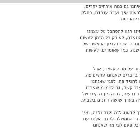
יתנו גם כמה אורחים יקרים,
ראות איך ועדה עובדת, כחלק
רי הכנסת.
סינו רגע להסתכל על עצמנו
ועדה, לא רק כל הזמן לעשות
עוד ועוד דיונים. יצא לנו, באופן סימבולי ויפה שהיום אנחנו ב-1.12 והדיון הראשון של
ה ב- 1.6, זה בדיוק חצי שנה, כמו שאומרים, לעשות
ור על מה שעשינו, אבל
בדברים שאנחנו עושים פה.
להגיד פה, לפני שאנחנו
אוד קשה, גם לממ"מ שעבדו
על זה קשה וגם לצוות שלי, כי בסופו של דבר, כמו שאתם יודעים, זה הדיון ה-114 של
זה בערך שישה דיונים בשבוע.
ך לדאוג לזה ולזה ולזה, ואני
די הממשלה לחזור אלינו עם
כל פעם לפי מה שאנחנו