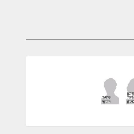
מאן
טיב
עופר
סין
כסיף