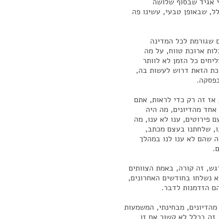
י אגיד שבסוף שלושה
ל, שבאופן טבעי, עשינו פה
ם שגורמת לכל המדינה
לות ארוכת טווח, על מה
יחים כל הזמן לא לוותר
כת הזאת דרוש לעשות בה,
בפסקה.
 אז זה רק כדי לראות, אתם
אחד מהדיונים, מה היה
 פירוטים, ענו לא ענו, מה
ו, שלחתנו בעצם מכתב,
 שהם לא ענו לנו במהלך
.
גש, זה קורה, באמת הצוותים
א נשלחו בחודשים האחרונים,
הם הזדמנות לדבר.
 כל אחד מהדיונים, מבחינתי, המשמעות
 זה בכלל לא קשור אם זו