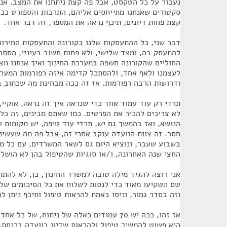
נעבור על כל הטקסט, אבל פה קצת ניתחנו את המצב. אנ
סקטורים שאנחנו מתייחסים אליהם, התרבות והספורט ככל
קצת פחות דיונים, תיכף נראה את המספר, זה דבר אחד.
דבר שני, כל ההתעסקות שלנו בקורונה והתעסקות החירו
להתעסק בה, ומצד שלישי, ולא פחות חשוב בעיניי, הסתכ
החוליים שהקורונה חשפה במערכת החינוך ואיך אנחנו מצל
לעצמנו ולאף אחד, ולהסתכל קדימה איזה רפורמות המער
ודרושות הרבה רפורמות. אז זה ככה מבחינת מה שכתוב 
תרדי רק עוד עמוד אחד כדי שנראה איך זה נראה, אוקיי,
לא צריכים להכיר את הפרטים. כמו שאתם מבינים, זה כל 
הנושא, ואז בהמשך גם יש, תרדי עוד טיפה, יש מקומות עם
חסר. זה צוות הוועדה עוקב אחרי זה, אבל פה מה שעשינ
בשבוע שעבר, ונוציא היום גם לשאר המשרדים, עם כל מה
החצי שנה האחרונה, ו/או סוגיות שהטיפול בהן לא הושלם
אני רוצה להגיד מילה טובה למשרד החינוך, כן, לא להתר
שם השקיעו מאוד כדי לנסות לשלוח את כל הסיכומים של
וזה בסדר גמור, וניסו באמת להראות טיפול ותיכף ניתן ל
אז זהו, ככה יש 70 עמודים כאלה של ניתוח, של
היא פשוט להמשיך טיפול ולהראות שדיון בוועדה בכנסת,