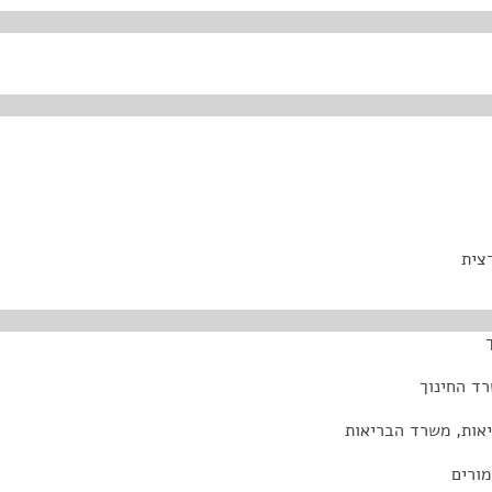
צית
רד החינוך
יאות, משרד הבריאות
ורים