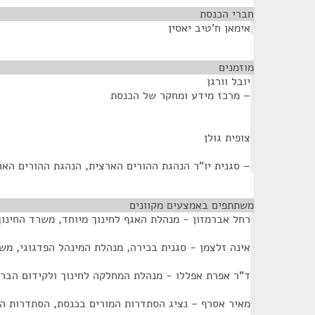
חברי הכנסת
¶
אימאן ח'טיב יאסין
מוזמנים
¶
יובל וורגן
– מרכז מידע ומחקר של הכנסת
צופית גולן
– סגנית יו"ר הנהגת ההורים הארצית, הנהגת ההורים האר
משתתפים באמצעים מקוונים
¶
רחל אברמזון - מנהלת האגף לחינוך מיוחד, משרד החינוך
אינה זלצמן - סגנית בכירה, מנהלת המינהל הפדגוגי, מש
ד"ר אפרת אפללו - מנהלת המחלקה לחינוך ולקידום הבר
מאיר אסרף - נציג הסתדרות המורים בכנסת, הסתדרות המ