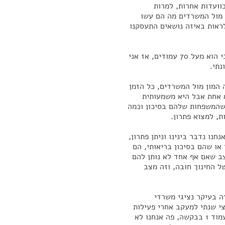
וועדות אחרות, למרות
ח מול המשרדים מה הם עשו
לראות באיזה נושאים התעסקנו
אני רוצה להראות את הדוח לרגע, אנחנו לא נעבור עליו כי הוא מעל 70 עמודים, אז אני
נתי.
 המון מול המשרדים, כל הזמן
א אחת אבל היא משמעותית
ם שהמשפחות שלהם בסיכון וכמה
, למצוא פתרון.
חנו נדבר בינינו וניתן פתרון,
 או שהם בסיכון בריאותי, הם
ב שאם אף אחד לא נותן להם
ל החינוך חובה, וזה מצב
ה בעיקר נציגי משרדי
צי שנתי למעקב אחרי פעילות
ועדת חינוך, תרבות וספורט, מ-1.6 עד 1.12. תרדי רגע לעמוד 1 בבקשה, פה אנחנו לא