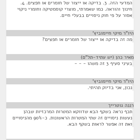
המדעי הזה. 3. בדיקה או ייצור של חומרים או חפצים. 4.
חינוך והוראה. כמו שאמרתי, מוצרי קוסמטיקה וחומרי ניקוי
אסור על פי חוק ניסויים בבעלי חיים.
היו"ר מיקי חיימוביץ'
¶
מה זה בדיקה או ייצור של חומרים או חפצים?
מאיר כהן (יש עתיד-תל"ם)
¶
בעיני סעיף 3 זה משהו - - -
היו"ר מיקי חיימוביץ'
¶
נכון, אני בדיוק תהיתי.
רננה גוטרייך
¶
תכף נראה בשקף הבא שדווקא המטרות המרכזיות שבהן
נעשות ניסויים זה שתי המטרות הראשונות. כ-90% מהניסויים
ואת זה אפשר לראות בשקף הבא.