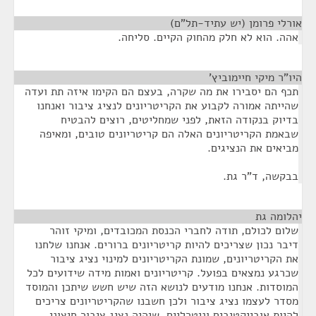
אורלי פרומן (יש עתיד-תל"ם)
¶
אהה. הוא לא חלק מהחוק הקיים. סליחה.
היו"ר מיקי חיימוביץ'
¶
תכף הם יסבירו את מה שקרה, בעצם הם הקימו איזה תת ועדה
שהייתה אמורה לקבוע את הקריטריונים לנציג ציבור ואנחנו
בדיוק בנקודה הזאת, לפני שמחליטים, רוצים להבטיח
שבאמת הקריטריונים האלה הם קריטריונים טובים, ומאיפה
מביאים את הנציגים.
בבקשה, ד"ר גת.
יהלומה גת
¶
שלום לכולם, תודה לחברי הכנסת המכובדים, ומיקי זוהר
דיבר נכון שצריכים להיות קריטריונים ברורים. אנחנו שלחנו
את הקריטריונים, שמונת הקריטריונים למינוי נציג ציבור
שכרגע נמצאים בפועל. קריטריונים ואמות מידה שידועים לכל
המוסדות. אנחנו מודעים לנושא הזה שיש חשש שיתכן והמוסד
מסדר לעצמו נציג ציבור ולכן חשבנו שהקריטריונים צריכים
להיות אובייקטיבים וניטרליים, שיהיה נציג ציבור חיצוני