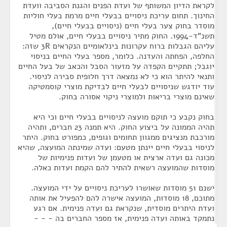
לקראת הדיון המשותף של ועדת הפנים והגנת הסביבה וועדת
החינוך. תחום עריכת ניסויים בבעלי חיים מרמת בעלי חוליות
מוסדר בחוק צער בעלי חיים (ניסויים בבעלי חיים),
תשנ"ד-1994. החוק מתיר ניסויים בבעלי חיים, אולם מטיל
עליהם הגבלות ברוח עקרונות בינלאומיים הנקראים 3R שזה:
החלפה, הפחתה והעדנה. כלומר, מספר בעלי החיים בניסוי
יוגבל; תתקיים הקפדה על מזעור הסבל והכאב של בעל החיים
ותנאי להיתר הוא כי לא נמצאה דרך חלופית סבירה לניסוי.
עוד יודגש שניסויים לבעלי חיים לבדיקת מוצרי קוסמטיקה
שאינם מוצרי בריאות ולמוצרי ניקוי אסורה בחוק.
בחוק נקבע כי תוקם מועצה לניסויים בבעלי חיים וכי היא
תהיה הממונה על ביצוע החוק. היא תמנה 23 חברים, ותהיה
מורכבת מנציגים ממגוון תחומים וגופים, כמפורט בחוק. היתר
לניסוי בבעלי חיים יינתן מטעם: ועדה שמינתה המועצה, שהיא
מכונה גם ועדה ארצית או מטעמן של ועדות פנימיות של
מוסדות שהמועצה רשאית להתיר להם הקמת ועדות כאלה.
ישנם 51 מוסדות שאושרו לעריכת ניסויים על ידי המועצה.
מתוכם, 18 מוסדות, המועצה אישרה להם להפעיל את אותה
ועדת היתרים מוסדית, שנקראת גם ועדה פנימית. אם רגע
נתמקד באותה ועדה פנימית, אז מספר החברים בה - - -