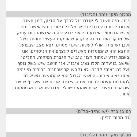
מכלוף מיקי זוהר (הליכוד)
¶
נכון. היה חשוב לי קודם כול לברך על הדיון, דיון חשוב.
אנחנו יודעים שבמדינת ישראל כל ניסוי דורש אישור והיו
איזשהם מספר אירועים שאני יודע שהיה איזשהו דוח עומק
של מבקר המדינה והוא קבע שהפיקוח העצמי יחסית כשל.
ולכן יש צורך אולי לעשות שינוי מסוים. יצא מצב שבפועל
היוצא הוא שהמוסדות מאשרים לעצמם את הניסויים. אני
באמת יודע שמתוך רצון טוב של הגברת הפיקוח, החליטו
שישב בוועדות הללו נציג ציבור. אני חושב שיש כשל נוסף
ועל זה רציתי לדבר: לא נקבעו קריטריונים ברורים מי יהיה
אותו נציג ציבור. החשש הגדול הוא שהמועצה מאפשרת
למוסדות עצמם לבחור את הנציגים. אני חושב שעדיף שישב
שם אדם חיצוני. אדם שהוא ניטרלי. אדם שהוא יבוא ממקום
אחר.
רם בן ברק (יש עתיד-תל"ם)
¶
זה מהות הדיון.
מכלוף מיקי זוהר (הליכוד)
¶