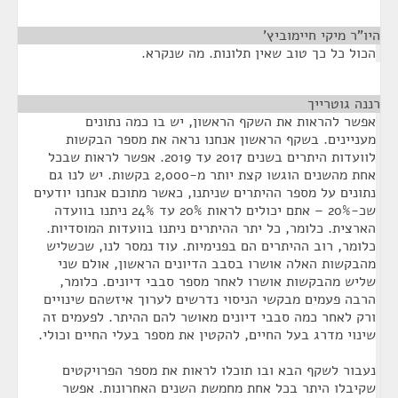
היו"ר מיקי חיימוביץ'
¶
הכול כל כך טוב שאין תלונות. מה שנקרא.
רננה גוטרייך
¶
אפשר להראות את השקף הראשון, יש בו כמה נתונים
מעניינים. בשקף הראשון אנחנו נראה את מספר הבקשות
לוועדות היתרים בשנים 2017 עד 2019. אפשר לראות שבכל
אחת מהשנים הוגשו קצת יותר מ-2,000 בקשות. יש לנו גם
נתונים על מספר ההיתרים שניתנו, כאשר מתוכם אנחנו יודעים
שכ-20% – אתם יכולים לראות 20% עד 24% ניתנו בוועדה
הארצית. כלומר, כל יתר ההיתרים ניתנו בוועדות המוסדיות.
כלומר, רוב ההיתרים הם בפנימיות. עוד נמסר לנו, שכשליש
מהבקשות האלה אושרו בסבב הדיונים הראשון, אולם שני
שליש מהבקשות אושרו לאחר מספר סבבי דיונים. כלומר,
הרבה פעמים מבקשי הניסוי נדרשים לערוך איזשהם שינויים
ורק לאחר כמה סבבי דיונים מאושר להם ההיתר. לפעמים זה
שינוי מדרג בעל החיים, להקטין את מספר בעלי החיים וכולי.
נעבור לשקף הבא ובו תוכלו לראות את מספר הפרויקטים
שקיבלו היתר בכל אחת מחמשת השנים האחרונות. אפשר