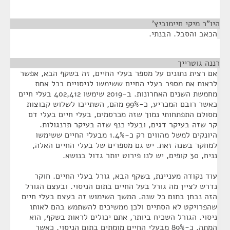
היו"ר מיקי חיימוביץ'
¶
הכאב והסבל. הבנתי.
רננה גוטרייך
¶
אם רצית נתונים על מספר בעלי החיים, זה בשקף הבא, אפשר
לראות את מספר בעלי החיים ששימשו לניסויים בכל אחת
מחמשת השנים האחרונות. ב-2019 שימשו 402,412 בעלי חיים
כאשר רובם המכריע, כ-99% מהם, השתייכו לשלוש קבוצות
מסולם התפתחותי נמוך שזה מכרסמים, בעלי חיים בעלי דם
קר שזה בעיקר דגים, ובעלי כנף שזה בעיקר תרנגולות.
היונקים למשל מהווים רק כ-1.4% מבעלי החיים ששימשו
למחקר בשנה זאת. יש גם מספרים של בעלי החיים האלה,
נניח, 30 קופים, יש לנו פירוט יותר גדול בנושא.
עוד נקודה מעניינת, בשקף הבא, גורל בעלי החיים. חוקר
נדרש לציין מה גורל בעל החיים בתום הניסוי. ובעצם הגורל
הזה נבחן בתום כל שנה. המשך השימוש זה בעצם בעלי חיים
שהפרויקט לא הסתיים ולכן ממשיכים להשתמש בהם לאותו
ניסוי. הגורל השכיח ביותר, אתם יכולים לראות בשקף, הוא
המתה. כ-89% מבעלי החיים מומתים בתום הניסוי. כאשר