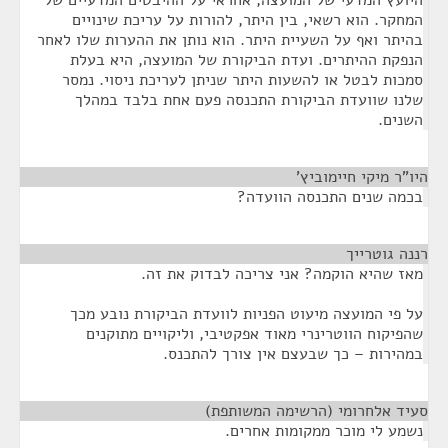
היועץ המדעי של המועצה, אחראי על ההיבטים המדעיים של
המחקר. הוא רשאי, בין היתר, להורות על עריכת שינויים
בהיתר ואף על השעיית היתר. הוא נותן את ההערות שלו לאחר
הנפקת ההיתרים. ועדת הביקורת של המועצה, היא בעלת
סמכות לבטל או להשעות היתר שניתן לעריכת ניסוי. נמסר
שלנו שוועדת הביקורת התכנסה פעם אחת בלבד במהלך
השנים.
היו"ר מיקי חיימוביץ'
¶
בכמה שנים התכנסה הוועדה?
רננה גוטרייך
¶
מאז שהיא הוקמה? אני צריכה לבדוק את זה.
על פי המועצה מיעוט הפניות לוועדת הביקורת נובע מכך
שהפיקוח הווטרינרי מאוד אפקטיבי, וליקויים מתוקנים
במהירות – כך שבעצם אין צורך להתכנס.
סעיד אלחרומי (הרשימה המשותפת)
¶
נשמע לי מוכר ממקומות אחרים.