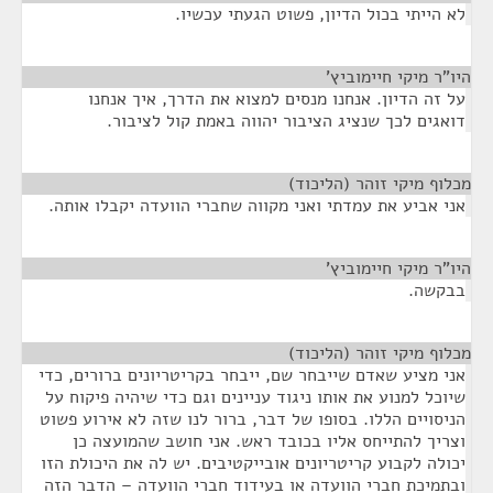
לא הייתי בכול הדיון, פשוט הגעתי עכשיו.
היו"ר מיקי חיימוביץ'
¶
על זה הדיון. אנחנו מנסים למצוא את הדרך, איך אנחנו
דואגים לכך שנציג הציבור יהווה באמת קול לציבור.
מכלוף מיקי זוהר (הליכוד)
¶
אני אביע את עמדתי ואני מקווה שחברי הוועדה יקבלו אותה.
היו"ר מיקי חיימוביץ'
¶
בבקשה.
מכלוף מיקי זוהר (הליכוד)
¶
אני מציע שאדם שייבחר שם, ייבחר בקריטריונים ברורים, כדי
שיוכל למנוע את אותו ניגוד עניינים וגם כדי שיהיה פיקוח על
הניסויים הללו. בסופו של דבר, ברור לנו שזה לא אירוע פשוט
וצריך להתייחס אליו בכובד ראש. אני חושב שהמועצה כן
יכולה לקבוע קריטריונים אובייקטיבים. יש לה את היכולת הזו
ובתמיכת חברי הוועדה או בעידוד חברי הוועדה – הדבר הזה