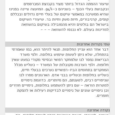
שיעור ההמתה הגדול ביותר מצוי בקבוצת המכרסמים
ובקבוצת בעלי הכנף – בשניהם כ-94%. המועצה ציינה בפנינו
שהיא ממשיכה במאמצי שיקום של בעלי חיים גדולים ובכללם
קופים, קרניבורים, חיות משק וחיות בר. שיעורי השיקום
בישראל הם בולטים והיא מהמובילה בשיקום בהשוואה
למדינות בעולם. לא נכנסו להשוואה - - -
שתי נקודות אחרונות
¶
דבר אחד הוא עניין החלופות. תנאי להיתר הוא, כמו שאמרתי
בהתחלה, שלא ניתן לעשות שימוש בחלופה. ולפי משרד
הבריאות נמסר לנו שלמחקר רפואי ובסיסי מקורי כמעט שאין
חלופות. ולפי הערכות מקובלות של המשרד – כשליש מכלל
המחקרים בתחומים הביו-רפואיים נערכים בבעלי חיים,
כשליש בחלופות וכשליש בבני אדם. הארגונים מסרו לנו
שניסויים רבים, לטענתם, הם מיותרים. כדוגמת ניסויים
למטרות הוראה – שם ניתן להשתמש בחלופות, ניסויים חוזרים
וכן ניסויים שונים של ניסויים לבדיקות רעילות או להפקת
חומרים.
נקודה אחרונה
¶