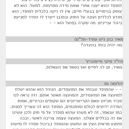
למוסד והוא יענה אחרי אמות מידה מסוימות. למשל: הוא לא
עוסק בניסויים בבעלי חיים; אין לו זיקה כלכלית למוסד; הוא
מודע לכללים ועונה על החוק וכמובן ייערך לו הסדר למניעת
ניגוד עניינים. מה שקרה בפועל הוא - -
מאיר כהן (יש עתיד-תל"ם)
¶
מה יהיה כוחו בוועדה?
היו"ר מיקי חיימוביץ'
¶
מאיר, תן לה לסיים ואז נשאל את השאלות.
יהלומה גת
¶
- - שהמוסד שבוחר את המועמדים. הנוהל הוא שהוא ישלח
למועצה את המועמדים, והמועצה תאשר אותם. וזה נראה לנו
סביר מכיוון שאם הקריטריונים הם שקופים וברורים, אמות
המידה ידועים לכולם ומוסכמים, המוסד הוא זה שצריך למנות.
כמו שנאמר, זה לא משהו שהוא מוסדר על פי חוק ולכן עשינו
את זה בכללים אצלנו. המעצה עצמה צריכה לאשר. וככה
תימנע מראית העין או החשש שהמוסד כביכול מסדר לו מישהו