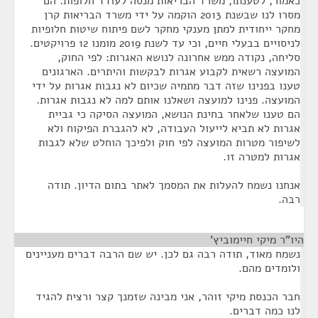
כאמור, לטענתו, משרד הבריאות מנסה לעודד חלופות. הם
מסרו לנו שבשנת 2013 הוקמה על ידי משרד הבריאות קרן
מחקר ייחודית למתן מענקי מחקר לשם פיתוח שיטות חלופיות
לניסויים בבעלי חיים, וכי עד לשנת 2019 מומנו 12 פרויקטים.
סליחה, נקודה ממש אחרונה לנושא האגרות: לפי החוק,
המועצה רשאית לקבוע אגרות לבקשות והיתרים. הארגונים
טענו בפנינו שזה דבר מתמיה שכיום לא נגבות אגרות על ידי
המועצה. פנינו למועצה ושאלנו אותם למה לא נגבות אגרות.
הם טענו שלאחר בחינת הנושא, המועצה הסיקה כי גביית
אגרות לא תביא לייעול העבודה, לא להגברת הפיקוח ולא
לשיפור מטרות המועצה לפי חוק ולפיכך הוחלט שלא לגבות
אגרות למטרה זו.
אנחנו נשמח להעלות את המסמך לאתר בתום הדיון. תודה
רבה.
היו"ר מיקי חיימוביץ'
¶
נשמח מאוד, תודה רבה גם לכן. יש שם הרבה דברים מעניינים
ולומדים מהם.
חבר הכנסת מיקי זוהר, אני מבינה שזמנך קצר ורצית להגיד
לנו כמה דברים.