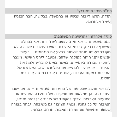
היו"ר מיקי חיימוביץ'
¶
תודה. תרצו דיבור עכשיו או בהמשך? בבקשה, חבר הכנסת
סעיד אלחרומי.
סעיד אלחרומי (הרשימה המשותפת)
¶
כמה משפטים כי אני חייב לצאת לעוד דיון. אני בהחלט
מצטרף לדברים, גברתי היושבת-ראש והיושב-ראש. זה לא
מקובל שאותו מוסד שאמור לבצע את הניסויים – בעצם
אנשים יתנו היתר לקולגה שלהם. ומעבר ליחס האישי, מעבר
ליחסי העבודה ביום-יום. כאשר באים להכריע ולתת את
ההיתר – אי אפשר להוציא את האלמנט הזה, האלמנט של
החברות במקום העבודה, אם זה באוניברסיטה או בבית
חולים.
לכן אני חושב שהסיפור של הוועדות הפנימיות – גם אם ישנו
היתר כזה והן ממלאות את תפקידה של הוועדה הארצית או
המועצה הארצית. צריך להקפיד שהציבור אכן יהיה מיוצג,
הציבור על כל גווניו. ונציג הציבור גם כשיבחר, יבחר בצורה
שקופה שתשקף את עמדת הציבור. תודה, גברתי.