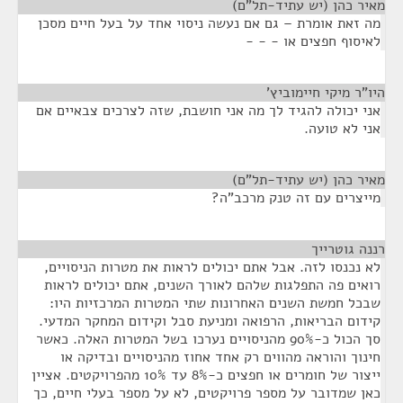
מאיר כהן (יש עתיד-תל"ם)
¶
מה זאת אומרת – גם אם נעשה ניסוי אחד על בעל חיים מסכן
לאיסוף חפצים או - - -
היו"ר מיקי חיימוביץ'
¶
אני יכולה להגיד לך מה אני חושבת, שזה לצרכים צבאיים אם
אני לא טועה.
מאיר כהן (יש עתיד-תל"ם)
¶
מייצרים עם זה טנק מרכב"ה?
רננה גוטרייך
¶
לא נכנסו לזה. אבל אתם יכולים לראות את מטרות הניסויים,
רואים פה התפלגות שלהם לאורך השנים, אתם יכולים לראות
שבכל חמשת השנים האחרונות שתי המטרות המרכזיות היו:
קידום הבריאות, הרפואה ומניעת סבל וקידום המחקר המדעי.
סך הכול כ-90% מהניסויים נערכו בשל המטרות האלה. כאשר
חינוך והוראה מהווים רק אחד אחוז מהניסויים ובדיקה או
ייצור של חומרים או חפצים כ-8% עד 10% מהפרויקטים. אציין
כאן שמדובר על מספר פרויקטים, לא על מספר בעלי חיים, כך