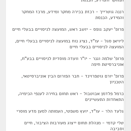
המחקר והמידע, הכנסת
רננה גוטרייך - רכזת בכירה מחקר ומידע, מרכז המחקר
והמידע, הכנסת
פרופ' יעקב גופס - יושב ראש, המועצה לניסויים בבעלי חיים
ליויאן סגל - עו"ד, נציג נוח במועצה לניסויים בבעלי חיים,
המועצה לניסויים בבעלי חיים
פרופ' שלמה וגנר - יו"ר וועדה מוסדית לניסויים בבע"ח,
אוניברסיטת חיפה
פרופ' יורם גוטפרוינד - חבר הפורום הבין אוניברסיטאי,
הטכניון
כרמל פלדמן אבוטבול - ראש תחום בחירה לענפי הכימיה,
התאחדות התעשיינים
גלעד הלר - עו"ד, יועץ משפטי, העמותה למען מדע מוסרי
טלי קדמי - מנהלת תחום ייצוג מעורבות הציבור, חיים
וסביבה