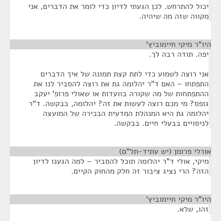
יכול להתרחש. לכן הגעתי לדיון כדי לומר את הדברים, אני
מקווה שזה מה שיהיה.
היו"ר מיקי חיימוביץ'
¶
יפה. תודה רבה לך.
אני רוצה לשמוע כדי לתת קצת תמונה של איך הדברים
התפתחו – האם ד"ר יהלומה גת את רוצה להסביר לנו את
ההתפתחות של מה שקורה בוועדות או שאולי פרופ' יעקב
גופס? מי מכם רוצה לעשות את זה? יהלומה, בבקשה. ד"ר
יהלומה גת היא המנהלת המדעית הבכירה של המועצה
לניסויים בבעלי חיים. בבקשה.
אורלי פרומן (יש עתיד-תל"ם)
¶
מיקי, אולי ד"ר יהלומה תוכל להסביר – למה הגענו לדיון
הזה? הרי נציג ציבור זה חלק מהחוק הקיים.
היו"ר מיקי חיימוביץ'
¶
זהו, שלא.