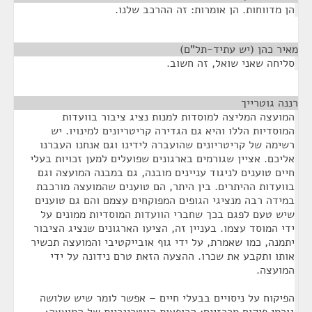
הן מדווחות. הן אומרות: זה ההרכב שלנו.
מאיר כהן (יש עתיד-תל"ם)
¶
סליחה שאני שואל, זה חשוב.
רננה גוטרייך
¶
המועצה המליצה למוסדות למנות נציג ציבור בוועדות
המוסדיות הללו והיא גם הגדירה קריטריונים למינויו. יש
רשימה של קריטריונים שהועברה לידינו וגם אנחנו העברנו
אליכם. אציין שגורמים בארגונים שפועלים למען זכויות בעלי
חיים טוענים לניגוד עניינים מובנה, גם במבנה המועצה וגם
בוועדות ההיתרים. בין היתר, הם טוענים שהמועצה מורכבת
במידה רבה מנציגי הגופים המפוקחים עצמם והם גם טוענים
שיש טעם לפגם בכך שחברי הוועדות המוסדיות ממונים על
ידי המוסד עצמו. בעניין זה, הציעו הארגונים שנציג הציבור
יתמנה, כמו שאמרת, על ידי גוף אובייקטיבי והמועצה תכשיר
אותו ותקבע את שכרו. ההצעה הזאת טרם נידונה על ידי
המועצה.
הפיקוח על ניסויים בבעלי חיים – אפשר לומר שיש שלושה