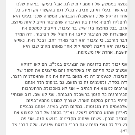
נמצא בממשק של הסמכויות שלנו, אבל בעיקר במהות שלנו
בהקשרי בעלי חיים, סביבה בכלל וגם בהקשרי אקדמיה. כל
אחד והרקע שלו, וההשכלה הגבוהה. המטרה שלנו בעיני היא
להצליח למצוא איזון בין העובדה שהציבור חייב להיות מיוצג.
אגב, בכל מועצה כזו שיש בה ציבור, חייבים למקסם את
האפשרות של הציבור לייצג את הקול של הציבור. וזה תמיד
דבר מורכב, כי ציבור הוא דבר מאוד רחב. ובכל זאת, כשיש
נציגות היא חייבת לשקף קול אחר מאותו מקום שבו היא
יושבת. אחרת אין משמעות.
אני יכול לתת כדוגמה את הנציגים במל"ג, הם לאו דווקא
אנשים שכל חייהם היו באקדמיה והם מייצגים את הקול של
הציבור. לפעמים זה לא תואם בדיוק את מה שהאקדמיה רוצה,
וזה בסדר, ולפעמים זה כן תואם. גם במקום הזה אנחנו
צריכים למצוא את הנתיב – אני לא באסכולת ההתערבות
הכירורגית כל הזמן בהשכלה הגבוהה. אני לא שם. רוב שנותיי
הייתי בדיוק במקום האחר, שצריך למנוע מהתערבויות
שלפעמים היו מוגזמות. במקום הזה, בעיני, אנחנו נכנסים
לאיזון שהוא בהחלט ריאלי, וצריך בסופו של דבר למצוא את
הנתיב הנכון. עשינו שיחות מקדימות בנושא הזה. אני פה
בשביל זה ואני מניח שגם חברי הכנסת שיגיעו. אלה דברי עד
כאן.