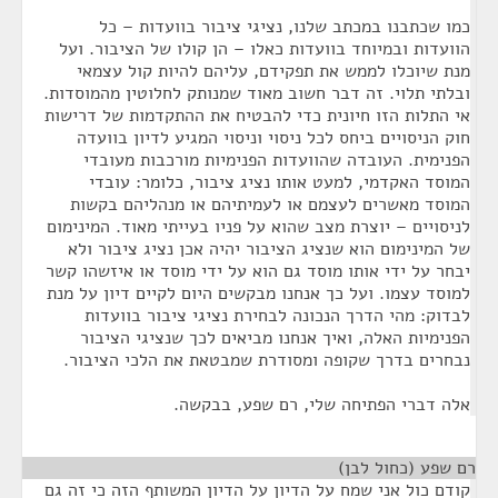
כמו שכתבנו במכתב שלנו, נציגי ציבור בוועדות – כל
הוועדות ובמיוחד בוועדות כאלו – הן קולו של הציבור. ועל
מנת שיוכלו לממש את תפקידם, עליהם להיות קול עצמאי
ובלתי תלוי. זה דבר חשוב מאוד שמנותק לחלוטין מהמוסדות.
אי התלות הזו חיונית כדי להבטיח את ההתקדמות של דרישות
חוק הניסויים ביחס לכל ניסוי וניסוי המגיע לדיון בוועדה
הפנימית. העובדה שהוועדות הפנימיות מורכבות מעובדי
המוסד האקדמי, למעט אותו נציג ציבור, כלומר: עובדי
המוסד מאשרים לעצמם או לעמיתיהם או מנהליהם בקשות
לניסויים – יוצרת מצב שהוא על פניו בעייתי מאוד. המינימום
של המינימום הוא שנציג הציבור יהיה אכן נציג ציבור ולא
יבחר על ידי אותו מוסד גם הוא על ידי מוסד או איזשהו קשר
למוסד עצמו. ועל כך אנחנו מבקשים היום לקיים דיון על מנת
לבדוק: מהי הדרך הנכונה לבחירת נציגי ציבור בוועדות
הפנימיות האלה, ואיך אנחנו מביאים לכך שנציגי הציבור
נבחרים בדרך שקופה ומסודרת שמבטאת את הלכי הציבור.
אלה דברי הפתיחה שלי, רם שפע, בבקשה.
רם שפע (כחול לבן)
¶
קודם כול אני שמח על הדיון על הדיון המשותף הזה כי זה גם