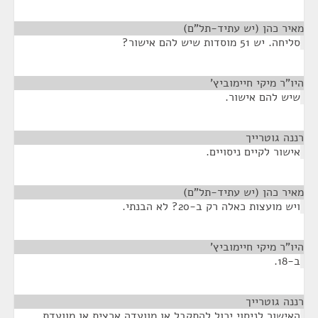
מאיר כהן (יש עתיד-תל"ם)
¶
סליחה. יש 51 מוסדות שיש להם אישור?
היו"ר מיקי חיימוביץ'
¶
שיש להם אישור.
רננה גוטרייך
¶
אישור לקיים ניסויים.
מאיר כהן (יש עתיד-תל"ם)
¶
ויש מועצות כאלה רק ב-20? לא הבנתי.
היו"ר מיקי חיימוביץ'
¶
ב-18.
רננה גוטרייך
¶
האישור לניסוי יכול להתקבל או מוועדה ארצית או מוועדת