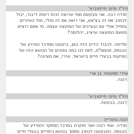
היו"ר מיקי חיימוביץ'
¶
תודה רבה. אני מבקשת ממי שרוצה זכות רשות דיבור, יכול
לכתוב את זה בצ'אט, אני רואה את זה מולי, מול העיניים.
נתחיל אולי עם הנציגים של המועצה עצמה. מי אתם רוצים
מטעם המועצה שיציג, יהלומה?
סליחה. לכבוד הדיון הזה כאן, ביקשנו ממרכז המידע של
הכנסת, מהממ"מ, לתת לנו כמה נתונים על הנושא הזה של
הפיקוח בבעלי חיים בישראל. שירי, את מציגה?
שירי ספקטור בן ארי
¶
רננה.
היו"ר מיקי חיימוביץ'
¶
רננה, בבקשה.
רננה גוטרייך
¶
תודה. שמי רננה ואני חוקרת במרכז המחקר והמידע של
הכנסת. התבקשנו לכתוב מסמך בנושא ניסויים בבעלי חיים