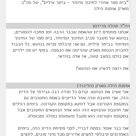
"בית ספר אזורי לחינוך מיוחד – ביתר עילית", של חה"כ
מארק אוסנת הילה
היו"ר תהלה פרידמן
¶
אנחנו פותחים דיון שהאמת שכבר הרבה זמן מחכה להתקיים,
בנושא של משבר סביב החינוך המיוחד, בית ספר של החינוך
המיוחד בביתר עילית. גם אני קיבלתי פניות בנושא. כל הכבוד
לחברת הכנסת מארק שהרימה את הכפפה. בסוף יש פה ילדים.
אם כולם במצב קשה, אז אלה בוודאי.
את רוצה להציג את הנושא?
אוסנת הילה מארק (הליכוד)
¶
אני אציג את הנושא. קודם כל תודה רבה גבירתי על הדיון
הזה. אני חושבת שזה אחד הדיונים באמת החשובים גם
בתקופת הקורונה אבל דווקא בתקופת הקורונה. בימים רגילים
אני חושבת שהנושא הזה הוא אחד הנושאים החשובים אבל
בתקופת הקורונה הוא מקבל משמעות כפולה ומכופלת.
אני כבר אומר בפתח דבריי, לפני פתיחת הדיון הזה, בימים
האחרונים קיבלתי לחצים אדירים מכל מיני סוגים, לחצים