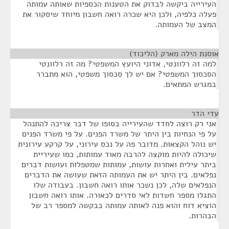
העירייה ביקשה לבדוק את הטענות הכספיות שאותה עמותה
פעלה כלפיה, ולכן היא שכרה רואה חשבון מיוחד שיסקור את
המצב של העמותה.
אוסנת הילה מארק (הליכוד)
¶
למה זה רלוונטי, אדוני היועץ המשפטי? מה זה רלוונטי
הסכסוך המשפטי? אם יש לך סכסוך משפטי, הוא מתברר
במגרש המתאים.
עדי הדר
¶
אני רק רוצה לחדד שהעירייה בסופו של דבר צריכה להתנהל
על פי הנחיות בין היתר של משרד הפנים. על פי משרד הפנים
יש נוהל הקצאות. מדובר פה על נכס עירוני, על קרקע עירונית
שיכולה להיות מוקצה להרבה מאוד עמותות, כמו שעיריית
ביתר עילית ואחרות עושות, עמותות שמטפלות ועושות דברים
נפלאים. בין היתר יש את העמותה הזאת שעושה את הדברים
הנפלאים שלה, לכן נשכר אותו רואה חשבון. בעבודה שלו
התגלו מספר חשדות לאי סדרים לכאורה. אותו רואה חשבון
הוציא דוח והוא פנה לאותה עמותה בבקשה למספר רב של
הבהרות.