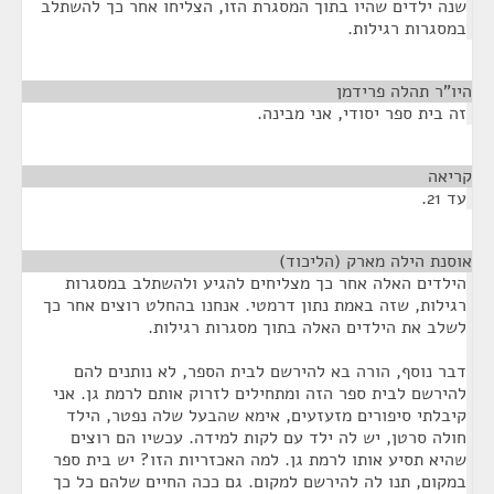
שנה ילדים שהיו בתוך המסגרת הזו, הצליחו אחר כך להשתלב
במסגרות רגילות.
היו"ר תהלה פרידמן
¶
זה בית ספר יסודי, אני מבינה.
קריאה
¶
עד 21.
אוסנת הילה מארק (הליכוד)
¶
הילדים האלה אחר כך מצליחים להגיע ולהשתלב במסגרות
רגילות, שזה באמת נתון דרמטי. אנחנו בהחלט רוצים אחר כך
לשלב את הילדים האלה בתוך מסגרות רגילות.
דבר נוסף, הורה בא להירשם לבית הספר, לא נותנים להם
להירשם לבית ספר הזה ומתחילים לזרוק אותם לרמת גן. אני
קיבלתי סיפורים מזעזעים, אימא שהבעל שלה נפטר, הילד
חולה סרטן, יש לה ילד עם לקות למידה. עכשיו הם רוצים
שהיא תסיע אותו לרמת גן. למה האכזריות הזו? יש בית ספר
במקום, תנו לה להירשם למקום. גם ככה החיים שלהם כל כך