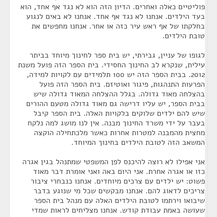
פוליטיים כאלה ואחרים. הדיון הזה הוא לא נגד אף אחד, הוא
בעד הילדים. אנחנו לא נגד אף אחד. אנחנו לא באים לנגוע
בחלקתו של אף ראש עיר כזה או אחר. אנחנו מחפשים את
טובת הילדים.
לגופו של עניין, גבירתי, יש בית ספר לחינוך מיוחד בביתר
עילית, שנקרא לב החינוך החסידי. בית הספר הזה פועל משנת
2012. בבית הספר הזה יש 100 תלמידים עם לקויות למידה,
הפרעות התנהגות, פיגור ואוטיזם. בית הספר הזה פועל
בהצלחה מאוד גדולה. בגלל ההצלחה המאוד גדולה שיש
בבית הספר, יש עליו דרישה גם מאוד גדולה מטעם ההורים
שיש להם ילדים שלוקים בלקויות האלה. בית הספר קיבל
בעבר על ידי משרד החינוך מבנה. אין לנו מושג למה נלקח
מחצית מהמבנה למטרות אחרות כאשר מלכתחילה הוקצה
המשאב הזה לטובת הילדים בחינוך המיוחד.
אני אפילו לא רוצה להיכנס לפן המשפטי שמתנהל בגין אגרה
כזו או אגרה אחרת. אני היום באה ואני אומרת דבר מאוד
פשוט: יש ילדים עם צרכים מיוחדים. אנחנו כנבחרי ציבור
צריכים לדאוג להם. אנחנו מבקשים שכל מי שנוגע בדבר
שיבואו וירתמו לטובת הילדים האלה עם מנהל בית הספר
שעושה באמת עבודת קודש. אנחנו מצליחים לראות שמדי