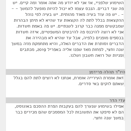
השימוע שלפניי, אז אני לא יודע מה אתה אומר ומה קיים. יש
פה שני דברים. הנכס עצמו לא יכול להיות מופעל להמשך - -
- . יש פה עוד בעיה מאוד מהותית. יש בעיה לפי נוהל
ההקצאות בכלל לתת לה הקצאות עד שהיא לא תיתן הבהרות
שמבקשים ממנה כבר קרוב לשנתיים. יש פה באמת חשדות.
אני לא רוצה להיכנס פה להיבטים המשפטיים, איזה חשדות
בכספים מופנים כלפיה, אבל עד שהיא לא מבהירה את
הדברים וסותרת את הדברים האלה, והיא מתחמקת מזה במשך
שנה וחצי, לפחות מאז שפנו אליה באפריל 2019, מכתבים
ופניות של רואה חשבון ושלנו.
היו"ר תהלה פרידמן
¶
זאת אומרת העירייה אומרת, אנחנו לא רוצים לתת להם בגלל
שאתם לוקים באי סדרים.
עדי הדר
¶
אפילו בשימוע שנערך להם בעקבות הפרת ההסכם באוגוסט,
הם לא סיפקו את התשובות לכל המסמכים שהם מכירים כבר
במשך שנה וחצי.