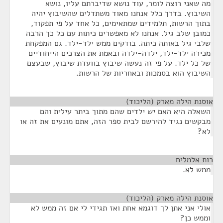
מה שאני רוצה לומר, עוד נושא שדיברתם עליו, נושא
השיבוץ. בדרך כלל אנחנו מאוד משתדלים שהשיבוץ יהיה
בתוך הרשות, תלמידים שמתאימים, כל אחד על פי תפקוד,
כמובן שלב גיל. אנחנו לא מאפשרים כיתות עם כל כך הרבה
שלבי גיל באותה כיתה. בודקים ממש ילד-ילד. גם המפקחת
מכירה ילד-ילד, ילדה-ילדה ובאמת את הצרכים הייחודיים
של כל ילד. על פי זה נעשה שיבוץ בוועדת שיבוץ, שבעצם
השיבוץ הוא בסמכות ובאחריות של הרשות.
אוסנת הילה מארק (הליכוד)
¶
השאלה היא האם יש ילדים שהם מתוך ביתר עילית והם
מבקשים נגיד להירשם לבית ספר הזה, אתם מונעים את זה או
לא?
רות אלמליח
¶
ממש לא.
אוסנת הילה מארק (הליכוד)
¶
אולי אני אתן לך דוגמא אחת ואז תגידי לי אם זה ממש לא
וממש כן?