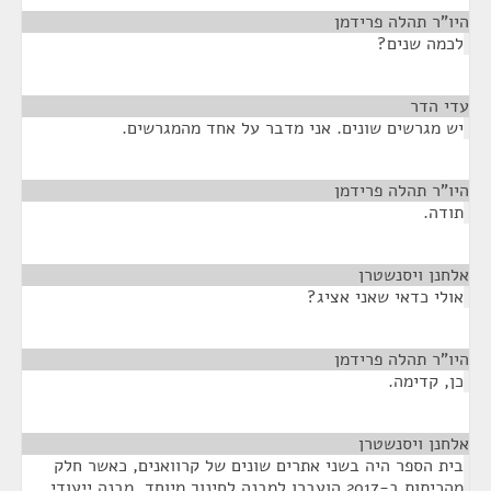
היו"ר תהלה פרידמן
¶
לכמה שנים?
עדי הדר
¶
יש מגרשים שונים. אני מדבר על אחד מהמגרשים.
היו"ר תהלה פרידמן
¶
תודה.
אלחנן ויסנשטרן
¶
אולי כדאי שאני אציג?
היו"ר תהלה פרידמן
¶
כן, קדימה.
אלחנן ויסנשטרן
¶
בית הספר היה בשני אתרים שונים של קרוואנים, כאשר חלק
מהכיתות ב-2017 הועברו למבנה לחינוך מיוחד, מבנה ייעודי