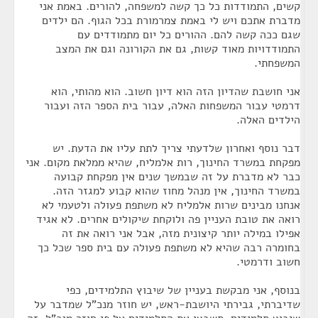
קשים, התמודדות כל כך קשה למשפחה, להורים. באמת אני
מדברת אתכם ויש לי באמת צמרמורת בכל הגוף. הם ילדים
שגם ככה קשה להם. ההורים כל יום מתמודדים עם
התמודדויות מאוד קשות, גם את הקורונה וגם את המצב
המשפחתי.
אני חושבת שהדיון הזה הוא דיון חשוב. הוא מהותי, הוא
דרמטי עבור המשפחות האלה, עבור בית הספר הזה ועבור
הילדים האלה.
דבר נוסף ואחרון שלדעתי צריך לתת עליו את הדעת. יש
מפקחת במשרד החינוך, רות אלמליח, שהיא ממלאת מקום. אני
כבר לא מדברת על זה שבמשך שנים אין מפקחת קבועה
במשרד החינוך, אין מנהל מחוז שהוא קבוע למגזר הזה.
אנחנו מבינים שרות אלמליח לא משתפת פעולה ולטעמי לא
רואה את טובת העניין פה ולוקחת שיקולים אחרים. לא אגיד
אפילו במילה יותר קיצונית מזה, אבל אני רואה את זה
בחומרה רבה שהיא לא משתפת פעולה עם בית ספר שכל כך
חשוב ודרמטי.
בנוסף, אני מבקשת בעניין של שיבוץ התלמידים, כפי
שדיברתי, גבירתי היושבת-ראש, יש חוזר מנכ"ל שמדבר על