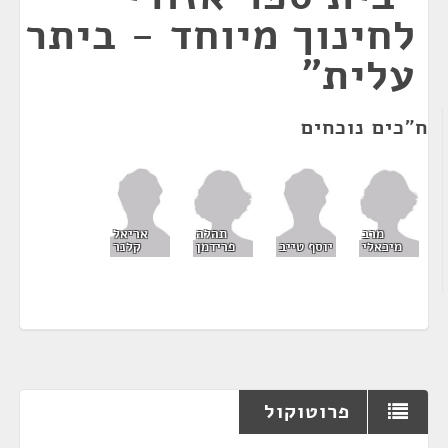
לחינוך מיוחד - ביתר
עלית"
ח"כים נוכחים
מרב
תהלה
אריאל
מיכאלי
פרידמן
יוסף טייב
קלנר
פרוטוקול
¶