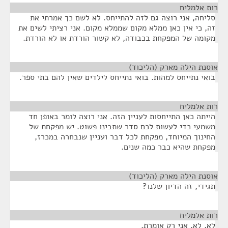
רות אלמליח
¶
סליחה, אני רוצה גם לזה להתייחס. לא לשם כך אמרתי את
זה, כי אין כאן ממלא מקום שממלא מקום. אני רציתי לשים את
מקומה של המפקחת בכבודה, לא קשור הורדת או לא הורדת.
אוסנת הילה מארק (הליכוד)
¶
בואי נתייחס למהות. בואי נתייחס לילדים שאין להם בתי ספר.
רות אלמליח
¶
הייתה כאן התייחסות לעניין הזה. אני רוצה לומר באופן חד
משמעי כדי לעשות לכם סדר שתבינו פשוט. יש מפקחת של
החינוך המיוחד, מפקחת לכל דבר ועניין שנבחרה במכרז,
מפקחת שהיא כבר כמה שנים.
אוסנת הילה מארק (הליכוד)
¶
תגידי, זה הדיון שלנו?
רות אלמליח
¶
לא, לא, אני רק אומרת.