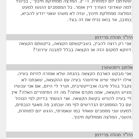
ששלחנו יום למוחרת. ו-"2. המלצה ממחלקת חינוך", בניגוד
למה שאדוני העורך דין אומר. כל המסמכים הוגשו למעט
המלצה ממחלקת חינוך, שזה לא משהו שאני יודע להביא,
כמובן, אז בואו נניח את זה בצד.
היו"ר תהלה פרידמן
¶
אני רק רוצה להבין, כשביקשתם הקצאה, ביקשתם הקצאה
דווקא למקום הזה או הקצאה בכלל למבנה עירוני?
אלחנן ויסנשטרן
¶
אני מבקש הארכת הקצאה בהנחה שלא אמורה להיות בעיה.
אילו ידעתי שיש איזושהי בעיה עם ההקצאה, שאנחנו לא
נקבל בגלל סיבה אובייקטיבית, תגיד לי היום, אם אני עכשיו
מגיש הקצאה, אתה מקדם אותה? מה זה הסיפורים האלה? אין
לי בעיה להגיש בקשת הקצאה. אני הגשתי בדיוק לפי הנוהל
עם כל המסמכים הנדרשים לפי מה שכתוב פה מאגף הנכסים,
למעט שני מסמכים שאחד כמו שאמרתי, הוגש יום למוחרת,
והשני, המלצה ממחלקת חינוך.
היו"ר תהלה פרידמן
¶