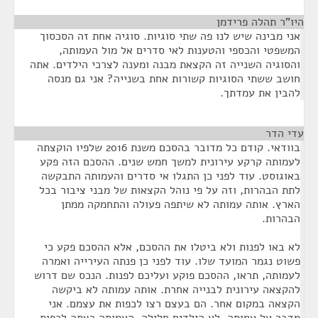
היו"ר תהלה פרידמן
¶
אני מבינה שיש לנו פה שתי סוגיות. סוגיה אחת זה הסכסוך
המשפטי והכספי והטענות לאי סדרים אל מול העמותה,
והסוגיה השנייה זה הקצאת מבנה ומענה לצרכי הילדים. אתה
חושב ששתי הסוגיות קשורות אחת בשנייה? אני גם מנסה
להבין את עמדתך.
עדי הדר
¶
בוודאי. קודם כל מדובר בהסכם משנת 2016 שלפיו הוקצתה
לעמותה קרקע עירונית למשך חמש שנים. ההסכם הזה פקע
באוגוסט. עוד לפני כן התגלו אי סדרים והעמותה התבקשה
לתת הבהרות, וזה על פי נוהל הקצאות של מבני ציבור בכל
הארץ. אותה עמותה לא שיתפה פעולה והתחמקה ממתן
הבהרות.
לא באו לפנות ולא ביטלו את ההסכם, אלא ההסכם פקע כי
פשוט נגמר המועד שלו. עוד לפני כן פנתה העירייה ואמרה
לעמותה, תראו, ההסכם פוקע ועליכם לפנות. הנכס שם דרוש
להקצאה עירונית לבנייה אחרת. אותה עמותה לא ביקשה
הקצאה במקום אחר. הם בעצם רצו לכפות את עצמם. אני