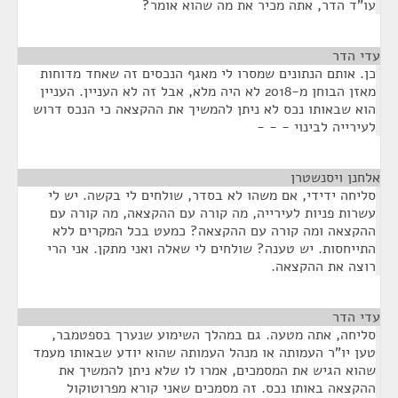
עו"ד הדר, אתה מכיר את מה שהוא אומר?
עדי הדר
¶
כן. אותם הנתונים שמסרו לי מאגף הנכסים זה שאחד מדוחות
מאזן הבוחן מ-2018 לא היה מלא, אבל זה לא העניין. העניין
הוא שבאותו נכס לא ניתן להמשיך את ההקצאה כי הנכס דרוש
לעירייה לבינוי - - -
אלחנן ויסנשטרן
¶
סליחה ידידי, אם משהו לא בסדר, שולחים לי בקשה. יש לי
עשרות פניות לעירייה, מה קורה עם ההקצאה, מה קורה עם
ההקצאה ומה קורה עם ההקצאה? כמעט בכל המקרים ללא
התייחסות. יש טענה? שולחים לי שאלה ואני מתקן. אני הרי
רוצה את ההקצאה.
עדי הדר
¶
סליחה, אתה מטעה. גם במהלך השימוע שנערך בספטמבר,
טען יו"ר העמותה או מנהל העמותה שהוא יודע שבאותו מעמד
שהוא הגיש את המסמכים, אמרו לו שלא ניתן להמשיך את
ההקצאה באותו נכס. זה מסמכים שאני קורא מפרוטוקול