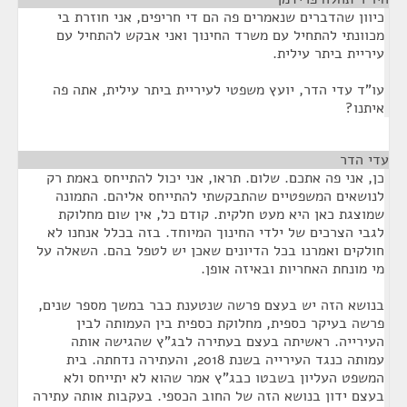
כיוון שהדברים שנאמרים פה הם די חריפים, אני חוזרת בי
מכוונתי להתחיל עם משרד החינוך ואני אבקש להתחיל עם
עיריית ביתר עילית.
עו"ד עדי הדר, יועץ משפטי לעיריית ביתר עילית, אתה פה
איתנו?
עדי הדר
¶
כן, אני פה אתכם. שלום. תראו, אני יכול להתייחס באמת רק
לנושאים המשפטיים שהתבקשתי להתייחס אליהם. התמונה
שמוצגת כאן היא מעט חלקית. קודם כל, אין שום מחלוקת
לגבי הצרכים של ילדי החינוך המיוחד. בזה בכלל אנחנו לא
חולקים ואמרנו בכל הדיונים שאכן יש לטפל בהם. השאלה על
מי מונחת האחריות ובאיזה אופן.
בנושא הזה יש בעצם פרשה שנטענת כבר במשך מספר שנים,
פרשה בעיקר כספית, מחלוקת כספית בין העמותה לבין
העירייה. ראשיתה בעצם בעתירה לבג"ץ שהגישה אותה
עמותה כנגד העירייה בשנת 2018, והעתירה נדחתה. בית
המשפט העליון בשבטו כבג"ץ אמר שהוא לא יתייחס ולא
בעצם ידון בנושא הזה של החוב הכספי. בעקבות אותה עתירה