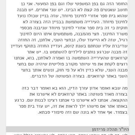
החומר הזה גם בפן המשפטי שלו וגם בפן המעשי. אני כן
חושב שאנשים פה קצת לא הבינו. יש שני אתרים. יש מבנה
שהוא בית ספר אזורי לחינוך מיוחד, שזה בניין שכולו נועד
לחינוך מיוחד. העירייה משתמשת בבניין הזה בצורה לא
חוקית כי זה בית ספר אזורי לחינוך מיוחד שניבנה מכספי
משרד החינוך. חצי מהמבנה, משתמשים איתו היום לחינוך
רגיל, שזה לא הייעוד שלו, ובחצי השני, אלחנן, זה החוזה
שדיברת עליו שנחתם בשנת 2017, ועדיין החוזה בתוקף ועדיין
זה מבנה שכרגע נותנים לילדים להשתמש בו. יש אתר
קרוואנים שהעירייה השתמשה בו ואמרה לאלחנן, בוא, אנחנו
רוצים לקחת את מי שיותר מקורב פוליטית שיהיה שם בחצי
מבנה השני, שלא כדין ולא על פי חוק, ונשים אותך בחצי
השני באתר קרוואנים. בצורה הפשוטה של הדברים.
מה שבא ואומר אדון עורך הדין, הוא בא ואומר דבר כזה
בצורה מאוד פשוטה: באתר קרוואנים לא אישרנו את
ההקצאה. אנחנו לא אישרנו כי אנחנו רצינו לבנות שם. כרגע
באותו אתר אם מישהו ילך לראות את זה, יש עוד בית ספר
בצמוד. אף אחד לא בונה שם וזה סיפורי סבתא.
היו"ר תהלה פרידמן
¶