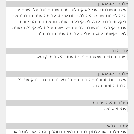
אלחנן ויסנשטרן
¶
איזה תשובות? אני לא קיבלתי מכם שום מכתב על השימוע
הזה למרות שהוא היה לפני חודשיים. על מה אתה מדבר? אני
ביקשתי פרוטוקול. לא קיבלתי אותו. גם את דוח הביקורת
אנחנו קיבלנו כתשובה לבית המשפט. מעולם לא קיבלנו אותו.
לא ביקשתם להגיב עליו. על מה אתם מדברים?
עדי הדר
¶
יש דוח חמור שאתם מכירים אותו היטב מ-2017.
אלחנן ויסנשטרן
¶
איזה דוח חמור? מה דוח חמור? משרד החינוך בדק את כל
הדוח החמור הזה.
היו"ר תהלה פרידמן
¶
עמיחי גבאי.
עמיחי גבאי
¶
אני מלווה את אלחנן כמה חודשים בתהליך הזה. אני לומד את