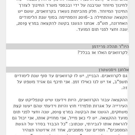
לחינוך מיוחד שניבנה על ידי ובכספי משרד החינוך לצורך
החינוך המיוחד. חלק מהכיתות נשארו בקרוואנים, ששם יש
הקצאה שהתחילה ב-2016 והסתיימה בסוף שנת הלימודים
האחרונה, תש"פ. אנחנו הגשנו בקשה להקצאה במרץ 2019,
שנה וחצי לפני תום המועד.
היו"ר תהלה פרידמן
¶
לקרוואנים האלו או בכלל?
אלחנן ויסנשטרן
¶
גם לקרוואנים. הבניין, יש לו קרוואנים עד סוף שנת לימודים
תשפ"ב, אז יש לנו כאילו זמן. אני תיכף גם אגיד משפט על
זה.
ההקצאה עבור הקרוואנים, היות וידענו שיש קונפליקט עם
העירייה על אגרות תלמידי חוץ והיות וידעתי שהם יעשו קצת
משחקים, הגשנו את הבקשה במרץ 2019, שנה וחצי לפני תום
מועד ההקצאה. יש לי כאן מייל, אני מחזיק אותו, אני יכול גם
להראות אותו לגבירתי, שכתוב: "כל הכבוד בסדר של הגשת
המסמכים". חסרים שני מסמכים, אחד זה איזשהו תצהיר