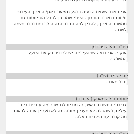
אני חושב שעצם הבעיה כרגע נמצאת באגף החינוך העירוני
ופחות במשרד החינוך. הייתי שמח כן לקבל התייחסות גם
ממשרד החינוך, להבין למה הדבר הזה הולך ומתדרדר משנה
לשנה.
היו"ר תהלה פרידמן
¶
אוקיי. אני רואה שמהעירייה יש לנו פה רק את היועץ
המשפטי.
יוסף טייב (ש"ס)
¶
חבל מאוד.
אוסנת הילה מארק (הליכוד)
¶
גבירתי היושבת-ראש, זה מוכיח לנו שכנראה עיריית ביתר
עילית, פשוט זה לא מעניין אותה. זה לא מעניין אותה לראות
מה קורה עם הילדים האלה.
היו"ר תהלה פרידמן
¶