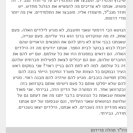
שיבוץ תלמידים. תשבצו את התלמידים על פי חוזר מנכ"ל. זה
פשוט. אנחנו לא צריכים פה להמציא את הגלגל מחדש. יש
חוזר מנכ"ל, תיצמדו אליו. תשבצו את התלמידים. אין פה יותר
מדי דרמות.
הנושא הכי דרמטי שאני חושבת, לא מגיע לילדים האלה. פעם
אחת, זה מה שהקדוש ברוך הוא גזר עליהם. פעם שנייה,
שאנחנו כבני אדם לא ניתן להם את התנאים הראויים שהם
יוכלו לבוא בבוקר לבית הספר. אנחנו יודעים מה זה הילדים
האלה. הם רואים במסגרת הזו את כל עולמם. שם יש להם את
החברים שלהם, שם הם יכולים לצאת לפעילות חברתית שלהם.
זה כל עולמם. למה לא לתת להם בניין ראוי? אני במקום ראש
העיר ובמקום כל הצוות של משרד החינוך הייתי בונה להם
מלון חמישה כוכבים. מגיע להם שיהיה להם מבנה ראוי. מגיע
להם שלא יסלקו אותם כל פעם וישימו אותם בקרוואן כזה
ובקרוואן אחר. זו המטרה של הדיון הזה, גבירתי. אני מאוד
אשמח שבאמת כל הנוגעים בדבר יתנו פה את דעתם גם על
שלושת הנושאים שאני העליתי, וגם שבסופו של יום אנחנו
נצא מהדיון הזה נשכרים. לא אנחנו, הילדים יצאו נשכרים.
תודה, גבירתי.
היו"ר תהלה פרידמן
¶