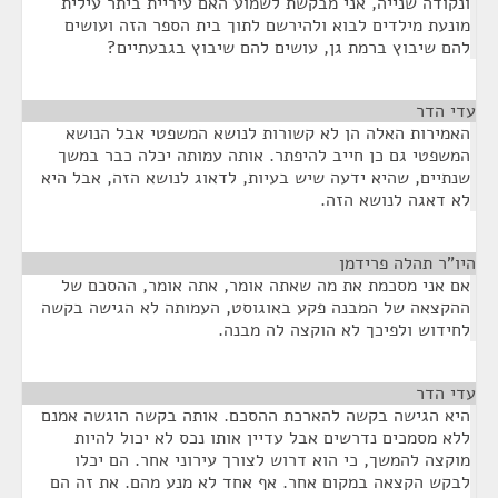
ונקודה שנייה, אני מבקשת לשמוע האם עיריית ביתר עילית
מונעת מילדים לבוא ולהירשם לתוך בית הספר הזה ועושים
להם שיבוץ ברמת גן, עושים להם שיבוץ בגבעתיים?
עדי הדר
¶
האמירות האלה הן לא קשורות לנושא המשפטי אבל הנושא
המשפטי גם כן חייב להיפתר. אותה עמותה יכלה כבר במשך
שנתיים, שהיא ידעה שיש בעיות, לדאוג לנושא הזה, אבל היא
לא דאגה לנושא הזה.
היו"ר תהלה פרידמן
¶
אם אני מסכמת את מה שאתה אומר, אתה אומר, ההסכם של
ההקצאה של המבנה פקע באוגוסט, העמותה לא הגישה בקשה
לחידוש ולפיכך לא הוקצה לה מבנה.
עדי הדר
¶
היא הגישה בקשה להארכת ההסכם. אותה בקשה הוגשה אמנם
ללא מסמכים נדרשים אבל עדיין אותו נכס לא יכול להיות
מוקצה להמשך, כי הוא דרוש לצורך עירוני אחר. הם יכלו
לבקש הקצאה במקום אחר. אף אחד לא מנע מהם. את זה הם