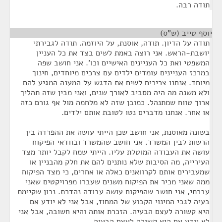
תודה רבה.
יוסף טייב (ש"ס)
¶
תודה על הדיון. תודה, אוסנת, על היוזמה. תודה לגבירתי
יושבת-הראש. אני רוצה באמת לשים בצד את כל העניין
המשפטי ואת כל העניינים האישיים וכו'. אני חושב שפה
במרכז העניינים עומדים ילדים עם צרכים מיוחדים, חינוך
מיוחד. אנחנו צריכים לשים את הדגש על המענה המגיע להם
ולא משנה מה היה מסביב לאורך שנים, ואני מבין שזה תהליך
ארוך טווח שמתנהל. כמובן שזה לא מלחמה מול אף גורם כזה
או אחר. אנחנו מדברים נטו לטובת אותם ילדים.
בשונה מאוסנת, אני חושב שכן הייתי עושה את ההפרדה בין
הרשות לבין המשרד. אני חושב שהמשרד ובוודאי הפיקוח
עושה את העבודה המוטלת עליו. הייתי שמח לקבל יותר מצד
העירייה, מה הסיבות שלא נותנים להם את חלק מהבניין או
שמעבירים אותם לקרוואנים כאלה או אחרים, כי מצד הפיקוח
ממה שאני מכיר את הפיקוח משנים שעברו מפרויקטים שאני
עברתי, אני חושב שהפיקוח עושה עבודה נהדרת. נכון שקיימת
בעיה לגבי המינוי הקבוע של המחוז, אבל אני לא יודע אם
היא קשורה לעצם הבעיה. הזכרת אותה והיא חשובה, אבל אני
לא יודע אם היא קשורה לעצם הבעיה.