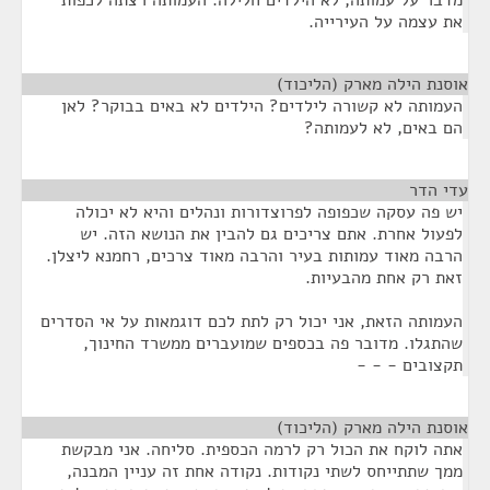
מדבר על עמותה, לא הילדים חלילה. העמותה רצתה לכפות
את עצמה על העירייה.
אוסנת הילה מארק (הליכוד)
¶
העמותה לא קשורה לילדים? הילדים לא באים בבוקר? לאן
הם באים, לא לעמותה?
עדי הדר
¶
יש פה עסקה שכפופה לפרוצדורות ונהלים והיא לא יכולה
לפעול אחרת. אתם צריכים גם להבין את הנושא הזה. יש
הרבה מאוד עמותות בעיר והרבה מאוד צרכים, רחמנא ליצלן.
זאת רק אחת מהבעיות.
העמותה הזאת, אני יכול רק לתת לכם דוגמאות על אי הסדרים
שהתגלו. מדובר פה בכספים שמועברים ממשרד החינוך,
תקצובים - - -
אוסנת הילה מארק (הליכוד)
¶
אתה לוקח את הכול רק לרמה הכספית. סליחה. אני מבקשת
ממך שתתייחס לשתי נקודות. נקודה אחת זה עניין המבנה,