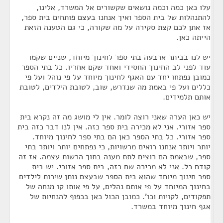
עלו כאן כמה וכמה נושאים שקשורים אל המשרד, אלינו,
להתנהלות של בית הספר ואיך אנחנו בעצם פותחים בית ספר,
אז אתן לכם קצת סקירה על מה שקורה, כי גם הטענה הזאת
הייתה כאן.
יש לנו בביתר ארבעה בתי ספר לחינוך מיוחד, שניים שקמו
עוד לפני לב החינוך החסידי ואחד שקם אחריו. כל בתי הספר
כמובן נפתחו יחד עם האגף לחינוך מיוחד על פי נוהל ועל פי
כללים ועל פי באמת מה שנדרש, שוב, לטובת הילדים, לטובת
אותם תלמידים.
יש כאן הערה שאני רוצה לומר. אין לי מושג מה זה נקרא בית
ספר אזורי. אני לא מכירה בית ספר כזה. אין לנו דבר כזה בית
ספר אזורי. כל בתי הספר כאן הם בתי ספר לחינוך מיוחד.
יותר ויותר אנחנו רואים מרשויות, כי נפתחים יותר ויותר בתי
ספר, שבאמת הם רוצים לתת מענה בתוך הרשות עצמה. אז זה
קודם כל. אני לא מכירה שם כזה, בית ספר אזורי. יש בית
ספר חינוך מיוחד שהוא בית הספר שבעצם נותן שירות לילדים
בחינוך המיוחד על פי אותם נהלים, על פי אותו קו מנחה של
תפקודים, לקויות וכו'. כמובן הכול כאן בכפוף להנחיות של
אגף חינוך מיוחד במשרד.