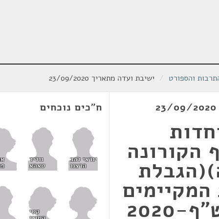
תרבות והספורט
/
ישיבת ועדה מתאריך 23/09/2020
ח"כים נוכחים
חדות
 הקורונה
או
יוראי להב
ווליד
)(הגבלת
פר
הרצנו
טאהא
 המקיימים
2020
קטי
קטרין