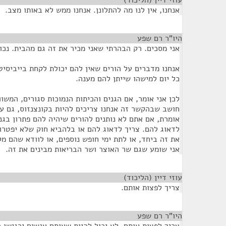
עוזי דיין (הליכוד)
¶
אנחנו, אין לנו מה להתלונן. אנחנו ממש לא באותו מצב.
היו"ר רם שפע
¶
אני מסכים. רק הבהרתי שאני מכיר את זה גם מהבית. נכון
אנחנו מדברים על הורים שאין להם יכולת לקחת בייביסי
כל יום למישהו שייתן להם מענה.
לכן אני אומר, אם הגנים והכיתות הנמוכות סגורים, המשו
חושב שבהקשר זה אנחנו צריכים להיות בקונצנזוס, גם 
אומרת, אם אתם לא נותנים להורים שיהיה להם פתרון בגני
לדאוג להם. צריך לדאוג להם או בלהביא חוק שלא יפטרו 
את זה ביחד, או לתת ימי חופש נוספים, או לוודא שהם מ
אני שומע שגם שר האוצר ושר הבריאות מבינים את זה.
עוזי דיין (הליכוד)
¶
צריך לפצות אותם.
היו"ר רם שפע
¶