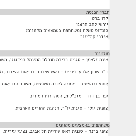
חברי הכנסת
¶
קרן ברק
יוראי להב הרצנו
סונדוס סאלח (משתתפת באמצעים מקוונים)
אנדרי קוז'ינוב
מוזמנים
¶
אינה זלצמן - סגנית בכירה מנהלת המינהל הפדגוגי, משר
ד"ר שרון אלרעי פרייס - ראש שירותי בריאות הציבור, מ
אסתי ורהפטיג - ממונה לשכה משפטית, משרד הבריאות
יפה בן דוד - מזכ"לית, הסתדרות המורים
צופית גולן - סגנית יו"ר, הנהגת ההורים הארצית
משתתפים באמצעים מקוונים
¶
ציפי ברנד - סגנית ראש עיריית תל אביב, נציגי עיריות