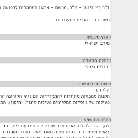
ד"ר ריי ביטון - יו"ר, מרשם - ארגון המתמחים לרפואה 
מטר גור - הורים מתעוררים
ייעוץ משפטי
¶
מירב ישראלי
מנהלת הוועדה
¶
יהודית גידלי
רישום פרלמנטרי
¶
טלי רם
תקנות סמכויות מיוחדות להתמודדות עם נגיף הקורונה ה
פעילות של מוסדות המקיימים פעילות חינוך) (תיקון), התשפ"
היו"ר רם שפע
¶
בוקר טוב לכולם. אני חושב שככל שהימים עוברים, יותר ו
באמת מתמודדים בסיטואציה מאוד מאוד מאוד מאתגרת. 