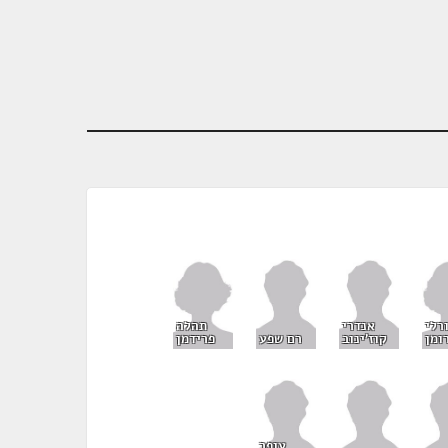
רלי
תהלה
אנדרי
ומן
פרידמן
קוז'ינוב
רם שפע
עופר