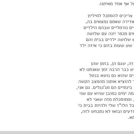
ל אף אחד מאיתנו.
ריכים להסתכל למיליון
האדירה שאתם נמצאים בה,
ים נורמליים שבהם הילדים
ים מכפר יונה עם שלושה
ש שלושה ילדים בבית והם
 שש שעות בזום כי איזה ילד
זה, שגם הן, בזמן שהן
יש כבר הרבה זמן שאנחנו לא
נים שהוא גם נושא בנטל
ך להוציא אותנו מהמצב הקשה
ינתיים הם מג'נגלים. גם אני,
ה ימים כמובן שהיא עם שני
, ומתוסכלת מזה שאני לא
 הלו"ז שלי ולהיות בבית כי
יודעים ובואו לא נתכחש לזה,
א.