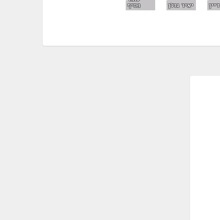
דיין
יאיר גולן
כסיף