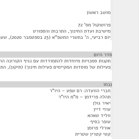
מושב ראשון
פרוטוקול מס' 72
מישיבת ועדת החינוך, התרבות והספורט
יום רביעי, ה' בתשרי התשפ"א (23 בספטמבר 2020), שעה 9:00
סדר היום
תקנות סמכויות מיוחדות להתמודדות עם נגיף הקורונה ה
פעילות של מוסדות המקיימים פעילות חינוך) (תיקון), התשפ"א
נכחו
¶
חברי הוועדה: רם שפע – היו"ר
תהלה פרידמן – מ"מ היו"ר
יאיר גולן
עוזי דיין
ווליד טאהא
עופר כסיף
אורלי פרומן
קטי קטרין שטרית