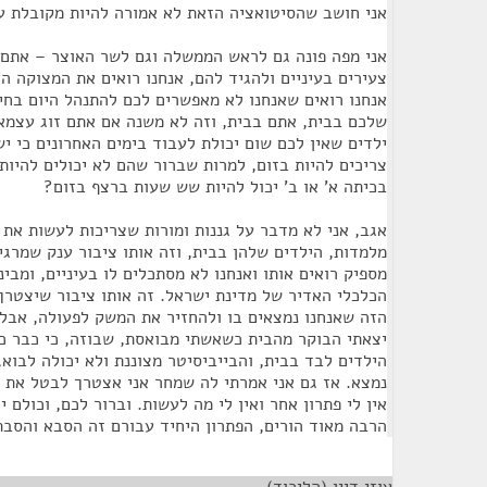
אני חושב שהסיטואציה הזאת לא אמורה להיות מקובלת ע
אני מפה פונה גם לראש הממשלה וגם לשר האוצר – אתם צ
צעירים בעיניים ולהגיד להם, אנחנו רואים את המצוקה 
אנחנו רואים שאנחנו לא מאפשרים לכם להתנהל היום בחי
שלכם בבית, אתם בבית, וזה לא משנה אם אתם זוג עצמא
ילדים שאין לכם שום יכולת לעבוד בימים האחרונים כי י
צריכים להיות בזום, למרות שברור שהם לא יכולים להיות
בכיתה א' או ב' יכול להיות שש שעות ברצף בזום?
אגב, אני לא מדבר על גננות ומורות שצריכות לעשות את 
מלמדות, הילדים שלהן בבית, וזה אותו ציבור ענק שמרג
מספיק רואים אותו ואנחנו לא מסתכלים לו בעיניים, ומבי
הכלכלי האדיר של מדינת ישראל. זה אותו ציבור שיצטר
הזה שאנחנו נמצאים בו ולהחזיר את המשק לפעולה, אבל ב
יצאתי הבוקר מהבית כשאשתי מבואסת, שבוזה, כי כבר כמ
הילדים לבד בבית, והבייביסיטר מצוננת ולא יכולה לבוא
נמצא. אז גם אני אמרתי לה שמחר אני אצטרך לבטל את כל
אין לי פתרון אחר ואין לי מה לעשות. וברור לכם, וכולם 
הרבה מאוד הורים, הפתרון היחיד עבורם זה הסבא והסבת