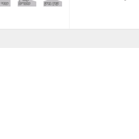
קרן ברק
שטרית
עוזי 