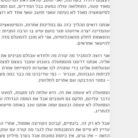
לעצמם לזלזל בקורונה, ואני חושב שלאט לאט המיינסטרי
מאוד קשה, התחלואה עולה כמעט בכל המדדים, וגם הממ
לסיטואציה מאוד לא נעימה שאני חושב שאף אחד לא רוצ
אנחנו רואים תהליך כזה גם במדינות אחרות, והסיטואציה
שהמדינה יצרה איזשהו סגר נושם שיש בו הרבה התניות א
והתאמות לחלק מהאוכלוסיות, אני לא מוכן להתעלם מזה ו
להישאר אחראים.
אני רוצה להסביר מה קורה פה ולוודא שכולם מבינים את 
אליה. אנחנו דרשנו מהממשלה בשבוע שעבר בעצם לפצל 
שנשלחות אלינו כדי שתהיה לנו אפשרות להתייחס אחרת ל
לכיתות הגבוהות, שברור – כפי שדיברנו פה כבר כמה פע
– נתוני ההדבקה שם אחרים לחלוטין.
הממשלה לא עשתה את זה. היא שלחה לנו תקנות, למעט כ
נדבר עליהם, חלקם גם חשובים אבל את המסה הגדולה של 
הממשלה לא עשתה ובעצם שמה אותנו שוב באותה סיטואצי
להחריג.
אבל לא רק זה. בינתיים, קבינט הקורונה אתמול, אחרי ה
עדיין לא סיים את ההתכנסות שלו לגבי מה קורה עם שוק
הזאת – אין גנים, אין כיתות נמוכות אבל בערך מיליון צ