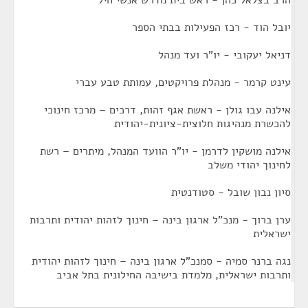
הרב בצלאל כהן - ראש בית מדרש אנשי חיל
יובל הוד - רכז הפעילות בבתי הספר
דניאל יעקובי - יו"ר ועד מנהל
עינט קרמר - מנהלת פרויקטים, עמותת טבע עברי
אילנה עבו גולן - ראשת אגף זהות, דרכים – מרכז חינוכי
להכשרת מנהיגות חלוצית-ציונית-יהודית
אילנה מושקין לדרמן - יו"ר הוועד המנהל, מיתרים – רשת
לחינוך יהודי משלב
סיון נבון שובל - סטודנטית
ערן ברוך - מנכ"ל ארגון בינה – חינוך לזהות יהודית ותרבות
ישראלית
נגה ברנר סמיה - סמנכ"ל ארגון בינה – חינוך לזהות יהודית
ותרבות ישראלית, מלמדת בישיבה החילונית בתל אביב