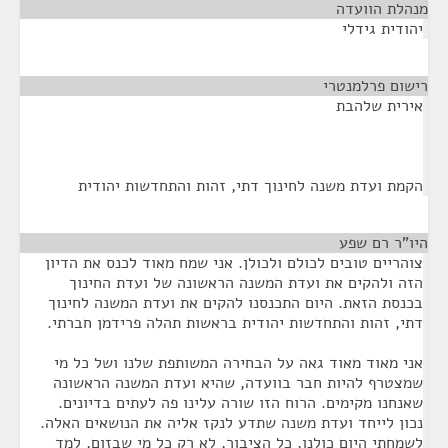
מנהלת הוועדה
¶
יהודית גידלי
רישום פרלמנטרי
¶
אירית שלהבת
הקמת ועדת משנה לחינוך דתי, זהות והתחדשות יהודית
היו"ר רם שפע
¶
צוהריים טובים לכולם ולכולן. אני שמח מאוד לכנס את הדיון
הזה ולהקים את ועדת המשנה הראשונה של ועדת החינוך
בכנסת הזאת. היום התכנסנו להקים את ועדת המשנה לחינוך
דתי, זהות והתחדשות יהודית בראשות תהלה פרידמן חברתי.
אני מאוד מאוד גאה על הבחירה המשותפת שלנו ושל כל מי
שמצטרף להיות חבר בוועדה, שהיא ועדת המשנה הראשונה
שאנחנו מקימים. הרוח הזו שורה עלינו פה לעתים בדיונים.
נכון לייחד ועדת משנה שתדע לנקז אליה את הנושאים האלה.
לשמחתי היום כולנו, כל הציבור, לא רק כל מי שבזום, למד