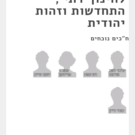
התחדשות וזהות
יהודית
ח"כים נוכחים
תהלה
יוראי להב
פרידמן
הרצנו
רם שפע
יוסף טייב
עוזי דיין