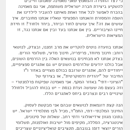
כי לצד החתירה והמאמץ שאני מאמינה שאנחנו חייבים
להשקיע ביצירת חברה ישראלית משותפת, אני גם מאמינה
בהכרח לאפשר לכל אחד ואחת מאיתנו להעביר לילדינו את
השפה והמסורת והאנחנו הספציפי שאליו אנחנו מחוברים. איך
עושים את זה? איך עושים לחוד וביחד, ביחד ולחוד? זו חידת
חיינו הציבוריים. בין אם אנחנו בעד ובין אם אנחנו נגד, זו
המציאות הישראלית.
אנחנו בוועדה נוטים להקדיש את מרב זמננו, ובצדק, לנושאי
רוחב: חינוך מיוחד, פריפריה, חינוך מדעי, תשלומי הורים.
בצדק אנחנו לא מבחינים בנושאים האלה בין הזרמים השונים,
אבל כולנו יודעים שלזרמים השונים יש גם אתגרים ספציפיים,
ייחודיים להם, אתגרים שרובם ככולם מצויים באזור ו"ו
החיבור של "יהודית ודמוקרטית", או בצירוף של
"הציוני-דתי" באזור המקף. אני מאמינה שפיקוח פרלמנטרי –
וזה בעצם מה שעושה ועדת כנסת – יש בכוחו להוביל ולחולל
שינויים רבים ונצרכים ביחס לאתגרים הללו.
הנה קצת דוגמאות לנושאים שבהם אני מבקשת לעסוק.
החינוך המלכתי-דתי, החמ"ד, מכיל 15% מתלמידי ישראל. יש
בתוכו מגוון אידיאולוגי ודתי רחב. שאלות של סינונים,
אינטגרציה, הסללה, מקיפים מול ישיבות ואולפנות, תשלומי
הורים יוצאי דופן בגובהם, תקציבים קואליציוניים שצריכים