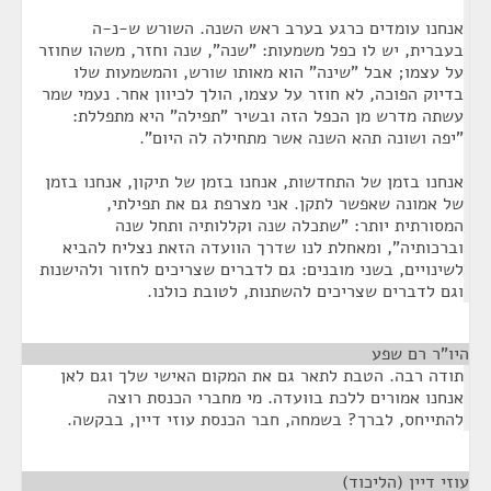
אנחנו עומדים כרגע בערב ראש השנה. השורש ש-נ-ה
בעברית, יש לו כפל משמעות: "שנה", שנה וחזר, משהו שחוזר
על עצמו; אבל "שינה" הוא מאותו שורש, והמשמעות שלו
בדיוק הפוכה, לא חוזר על עצמו, הולך לכיוון אחר. נעמי שמר
עשתה מדרש מן הכפל הזה ובשיר "תפילה" היא מתפללת:
"יפה ושונה תהא השנה אשר מתחילה לה היום".
אנחנו בזמן של התחדשות, אנחנו בזמן של תיקון, אנחנו בזמן
של אמונה שאפשר לתקן. אני מצרפת גם את תפילתי,
המסורתית יותר: "שתכלה שנה וקללותיה ותחל שנה
וברכותיה", ומאחלת לנו שדרך הוועדה הזאת נצליח להביא
לשינויים, בשני מובנים: גם לדברים שצריכים לחזור ולהישנות
וגם לדברים שצריכים להשתנות, לטובת כולנו.
היו"ר רם שפע
¶
תודה רבה. הטבת לתאר גם את המקום האישי שלך וגם לאן
אנחנו אמורים ללכת בוועדה. מי מחברי הכנסת רוצה
להתייחס, לברך? בשמחה, חבר הכנסת עוזי דיין, בבקשה.
עוזי דיין (הליכוד)
¶