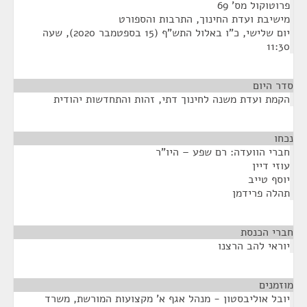
פרוטוקול מס' 69
מישיבת ועדת החינוך, התרבות והספורט
יום שלישי, כ"ו באלול התש"ף (15 בספטמבר 2020), שעה
11:30
סדר היום
הקמת ועדת משנה לחינוך דתי, זהות והתחדשות יהודית
נכחו
¶
חברי הוועדה: רם שפע – היו"ר
עוזי דיין
יוסף טייב
תהלה פרידמן
חברי הכנסת
¶
יוראי להב הרצנו
מוזמנים
¶
יובל אוליבסטון - מנהל אגף א' מקצועות המורשת, משרד