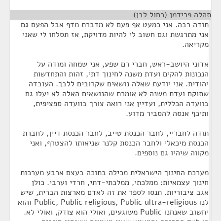
תהלה פרידמן (כחול לבן)
¶
תודה רבה. אני כמעט אף פעם לא מדברת מדף אבל הפעם גם
אני מתרגשת וגם חשוב לי להיות מדויקת, אז תסלחו לי שאני
מקריאה.
אדוני היושב-ראש, חברי רם שפע, אני שמחה ומודה על
הנכונות להקים ועדת משנה לחינוך דתי, זהות והתחדשות
יהודית. אני יודעת שאלה נושאים שקרובים ללבך. העובדה
שתוקם ועדת משנה לא אומרת שהנושאים האלה לא יעלו גם
בוועדה הכללית, ועדיין אני רואה צורך בוועדה ספציפית,
ותיכף אנסה להסביר מדוע.
תודה לחבריי, לחבר הכנסת טייב, לחבר הכנסת דיין, לחברת
הכנסת מיכאלי ולחבר הכנסת קלנר שניאותו להצטרף, ואני
מקווה שיהיו גם נוספים.
מערכת החינוך הישראלית מכילה בתוכה בעצם ארבע מערכות
חינוך עצמאיות: ממלכתי, ממלכתי-דתי, חרדי וערבי. כולן
אגב ציבוריות. תנסו לספר את זה לאדם מארצות הברית, שיש
לנו Public, Public religious, Public ultra-religious והוא
יחשוב שאנחנו Public משוגעים, ואולי הוא צודק, ואולי לא.