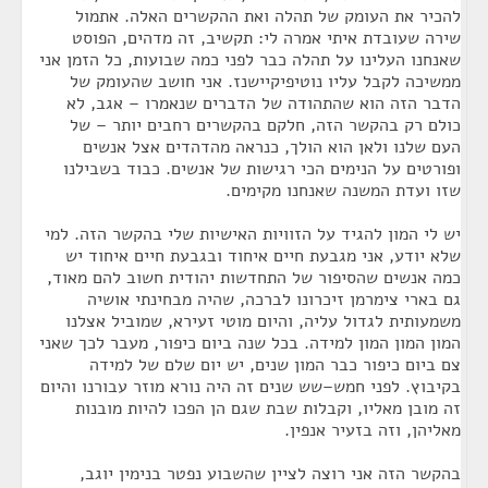
להכיר את העומק של תהלה ואת ההקשרים האלה. אתמול
שירה שעובדת איתי אמרה לי: תקשיב, זה מדהים, הפוסט
שאנחנו העלינו על תהלה כבר לפני כמה שבועות, כל הזמן אני
ממשיכה לקבל עליו נוטיפיקיישנז. אני חושב שהעומק של
הדבר הזה הוא שהתהודה של הדברים שנאמרו – אגב, לא
כולם רק בהקשר הזה, חלקם בהקשרים רחבים יותר – של
העם שלנו ולאן הוא הולך, כנראה מהדהדים אצל אנשים
ופורטים על הנימים הכי רגישות של אנשים. כבוד בשבילנו
שזו ועדת המשנה שאנחנו מקימים.
יש לי המון להגיד על הזוויות האישיות שלי בהקשר הזה. למי
שלא יודע, אני מגבעת חיים איחוד ובגבעת חיים איחוד יש
כמה אנשים שהסיפור של התחדשות יהודית חשוב להם מאוד,
גם בארי צימרמן זיכרונו לברכה, שהיה מבחינתי אושיה
משמעותית לגדול עליה, והיום מוטי זעירא, שמוביל אצלנו
המון המון המון למידה. בכל שנה ביום כיפור, מעבר לכך שאני
צם ביום כיפור כבר המון שנים, יש יום שלם של למידה
בקיבוץ. לפני חמש–שש שנים זה היה נורא מוזר עבורנו והיום
זה מובן מאליו, וקבלות שבת שגם הן הפכו להיות מובנות
מאליהן, וזה בזעיר אנפין.
בהקשר הזה אני רוצה לציין שהשבוע נפטר בנימין יוגב,