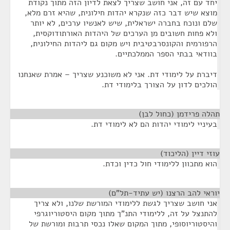
יחד עם זה, אני חושב שצריך לצאת לדיון הזה מתוך נקודת
מוצא שיש דבר כזה שנקרא יהדות חילונית, שהיא זרם מלא,
שלם ונוכח בחברה ישראלית, שיש לאנשיו ערכים, לא יותר
ולא פחות חשובים מן הערכים של היהדות האורתודוקסית,
הרפורמית והקונסרבטיבית ויש מקום גם ליהדות החילונית,
בוודאי בבתי הספר הממלכתיים.
דיברת על לימודי דת. אני לא משוכנע שצריך – אמרת שאנחנו
הולכים לדון על הצורך בלימודי דת.
תהלה פרידמן (כחול לבן)
¶
בעיניי לימודי יהדות הם לא לימודי דת.
עוזי דיין (הליכוד)
¶
הוא מתכוון ללימודי חול כדין וכדת.
יוראי להב הרצנו (יש עתיד-תל"ם)
¶
אני חושב שצריך לגשת ללימודי המורשת שלנו, ולא צריך
להתנצל על זה, ללימודי התנ"ך מתוך מקום היסטוריוגרפי
והיסטוריוסופי, מתוך המקום שאלו נכסי תרבות ומורשת של