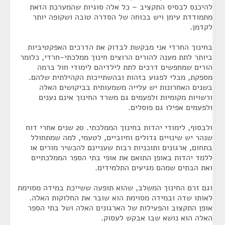
להיכנס לבסיס התקציב – כל אלה סוגיות שהמערכת הזאת
מתמודדת עימן ויש בכוחה של הסדרה טובה ושקופה יותר
לקדמן.
בחינוך החרדי אני מבקשת לבדוק את הדרכים האפקטיביות
ביותר לתת מענה להורים הרוצים חינוך ממלכתי-חרדי, כלומר
הורים שמחפשים דרכים לתת לילדיהם לימודי חול ברמה
מספקת, מבלי לפגוע בזהות ובהשתייכות הקהילתית שלהם.
בשנים האחרונות יש עלייה משמעותית בביקושים האלה
ורשויות מקומיות ולפעמים גם משרד החינוך אינם נענים
ולפעמים אפילו גם פוסלים.
ולבסוף, לימודי יהדות בחינוך הממלכתי. 20 שנים אחרי דוח
שנהר יש שינויים גדולים וחיוביים, לטעמי, למה שמתחולל
בתחום, ארגונים ותוכניות רבות שעניינם להכשיר מורים או
ללמד יהדות באופן התואם את אופי בתי הספר הממלכתיים
ואת הבתים שמהם מגיעים התלמידים.
וגם זרם החינוך המשלב, שהוא תופעה ששייכת במידה מסוימת
לאותו שדה ובמידה מסוימת הוא שובר את החלוקות האלה.
אופן התקצוב והפעילות של הארגונים האלה ושל בתי הספר
האלה הוא נושא שבו אבקש לעסוק.