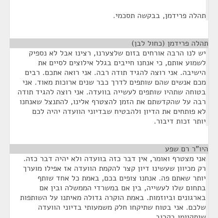
תהלה פרידמן, בבקשה תסכמי.
תהלה פרידמן (כחול לבן)
¶
יש לנו הרבה אורחים בזום שלצערנו, רצינו אבל לא נספיק
לשמוע אותם, כי אנחנו חייבים בגלל אילוצים לסיים את
הישיבה. אני רוצה להגיד תודה רבה. אני רואה אתכם. רבים
מכם אנשים שהם שותפים לדרך כבר שנים ארוכות מאוד. אני
בטוחה שתהיו שותפים לעשייה בוועדה. אני רוצה להגיד תודה
רבה על שהקדשתם את הזמן להצטרף אלינו, להתנצל שאנחנו
לא פותחים את הדיון ולהבטיח שבדיוני הוועדה יהיה לכם
יותר זכות דיבור.
היו"ר רם שפע
¶
אני מצטרף ואומר, אין דבר כזה בוועדה ולא יהיה דבר כזה.
רק מכיוון שעשינו דיון קצר להקמת הוועדה אז אפילו מוערך
יותר שאתם פה. אנחנו צופים בכם, באמת כל אחד שותף
בתחום שלו לעשייה, בין אם במשרדי הממשלה ובין אם
בארגונים וביוזמות. באמת הוקרה גדולה מאיתנו על השותפות
שלכם. אני בטוח שתיקחו חלק משמעותי בדיוני הוועדה
שיתקיימו בקרוב.