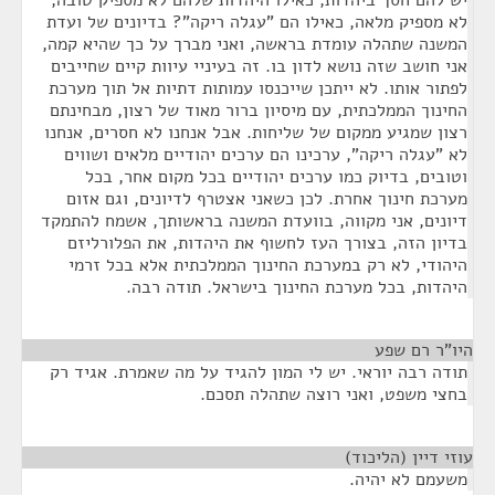
יש להם חסך ביהדות, כאילו היהדות שלהם לא מספיק טובה,
לא מספיק מלאה, כאילו הם "עגלה ריקה"? בדיונים של ועדת
המשנה שתהלה עומדת בראשה, ואני מברך על כך שהיא קמה,
אני חושב שזה נושא לדון בו. זה בעיניי עיוות קיים שחייבים
לפתור אותו. לא ייתכן שייכנסו עמותות דתיות אל תוך מערכת
החינוך הממלכתית, עם מיסיון ברור מאוד של רצון, מבחינתם
רצון שמגיע ממקום של שליחות. אבל אנחנו לא חסרים, אנחנו
לא "עגלה ריקה", ערכינו הם ערכים יהודיים מלאים ושווים
וטובים, בדיוק כמו ערכים יהודיים בכל מקום אחר, בכל
מערכת חינוך אחרת. לכן כשאני אצטרף לדיונים, וגם אזום
דיונים, אני מקווה, בוועדת המשנה בראשותך, אשמח להתמקד
בדיון הזה, בצורך העז לחשוף את היהדות, את הפלורליזם
היהודי, לא רק במערכת החינוך הממלכתית אלא בכל זרמי
היהדות, בכל מערכת החינוך בישראל. תודה רבה.
היו"ר רם שפע
¶
תודה רבה יוראי. יש לי המון להגיד על מה שאמרת. אגיד רק
בחצי משפט, ואני רוצה שתהלה תסכם.
עוזי דיין (הליכוד)
¶
משעמם לא יהיה.