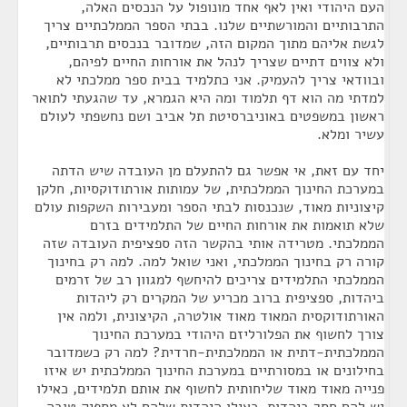
העם היהודי ואין לאף אחד מונופול על הנכסים האלה,
התרבותיים והמורשתיים שלנו. בבתי הספר הממלכתיים צריך
לגשת אליהם מתוך המקום הזה, שמדובר בנכסים תרבותיים,
ולא צווים דתיים שצריך לנהל את אורחות החיים לפיהם,
ובוודאי צריך להעמיק. אני כתלמיד בבית ספר ממלכתי לא
למדתי מה הוא דף תלמוד ומה היא הגמרא, עד שהגעתי לתואר
ראשון במשפטים באוניברסיטת תל אביב ושם נחשפתי לעולם
עשיר ומלא.
יחד עם זאת, אי אפשר גם להתעלם מן העובדה שיש הדתה
במערכת החינוך הממלכתית, של עמותות אורתודוקסיות, חלקן
קיצוניות מאוד, שנכנסות לבתי הספר ומעבירות השקפות עולם
שלא תואמות את אורחות החיים של התלמידים בזרם
הממלכתי. מטרידה אותי בהקשר הזה ספציפית העובדה שזה
קורה רק בחינוך הממלכתי, ואני שואל למה. למה רק בחינוך
הממלכתי התלמידים צריכים להיחשף למגוון רב של זרמים
ביהדות, ספציפית ברוב מכריע של המקרים רק ליהדות
האורתודוקסית המאוד מאוד אולטרה, הקיצונית, ולמה אין
צורך לחשוף את הפלורליזם היהודי במערכת החינוך
הממלכתית-דתית או הממלכתית-חרדית? למה רק כשמדובר
בחילונים או במסורתיים במערכת החינוך הממלכתית יש איזו
פנייה מאוד מאוד שליחותית לחשוף את אותם תלמידים, כאילו