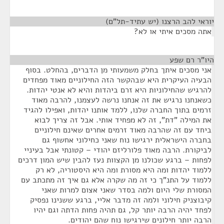
יוראי להב הרצנו (יש עתיד-תל"ם)
¶
אתה מסכים איתי או לא?
היו"ר רם שפע
¶
אני מסכים איתך בחלק משמעותי מן הדברים, בהחלט. בסוף
הבעיה העיקרית היא שבהקשר הזה החילוניים מאוד מפחדים
להרגיש שהחילוניות היא זרם ביהדות והיא לא אנטי יהדות.
כשאנחנו נרגיש את זה אנחנו נרשה לעצמנו, להרבה מאוד
זרמים בתוך החברה שלנו, ללמד אותנו יהדות, ואפילו להגיד
את המילה "דת", זה לא מפחיד אותי. אבל זה צריך לבוא
ביחד עם זה שהרבה מאוד זרמים אחרים שאינם חילוניים
בחברה הישראלית ירגישו נוח שאני כחילוני אחשוף גם
לביקורת. הרבה מאוד פלורליזם יהודי – קטונתי אבל בעיניי
לפחות – ברגע שכולנו מן הקצוות נעז להבין שיש המון דרכים
ללמוד יהדות ומה היא מסורת ומה היא היסטוריה, לא רק
ללמוד על התנ"ך כי זה מה שקרה אלא גם איך זה מתכתב עם
המסורת שלי היום ולמה בסדר שאני אצום למרות שאני
קיבוצניק חילוני ולמה זה מדבר אליי, ברגע ששנינו נפסיק
לפחד יהיה הרבה יותר קל, גם תהיה פחות הדתה וגם יהיו
הרבה יותר חילונים שירגישו נוח שהם יהודים.