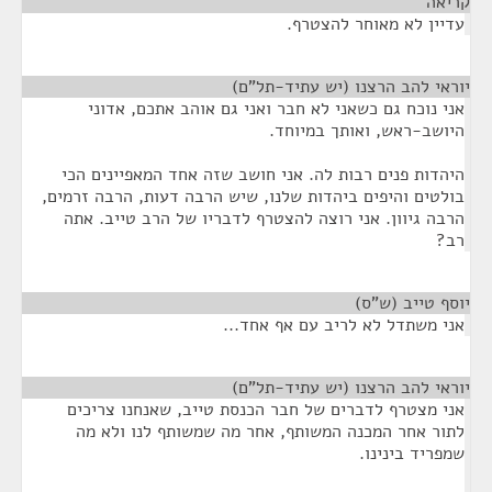
קריאה
¶
עדיין לא מאוחר להצטרף.
יוראי להב הרצנו (יש עתיד-תל"ם)
¶
אני נוכח גם כשאני לא חבר ואני גם אוהב אתכם, אדוני
היושב-ראש, ואותך במיוחד.
היהדות פנים רבות לה. אני חושב שזה אחד המאפיינים הכי
בולטים והיפים ביהדות שלנו, שיש הרבה דעות, הרבה זרמים,
הרבה גיוון. אני רוצה להצטרף לדבריו של הרב טייב. אתה
רב?
יוסף טייב (ש"ס)
¶
אני משתדל לא לריב עם אף אחד...
יוראי להב הרצנו (יש עתיד-תל"ם)
¶
אני מצטרף לדברים של חבר הכנסת טייב, שאנחנו צריכים
לתור אחר המכנה המשותף, אחר מה שמשותף לנו ולא מה
שמפריד בינינו.