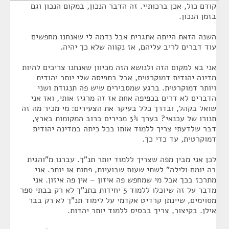
קודם כול, אכן ברכותיי. זה הדבר הנכון, במקום הנכון וגם
בזמן הנכון.
השנה הזאת הייתה אתגרית אבל נדמה לי שאנחנו מחפשים
עוד דברים לריב עליהם, אז נקווה שלא כך יהיה.
אני בא למקום הזה ולנושא הזה מכיוון שאנחנו צריכים להיות
מדינה יהודית דמוקרטית, אבל בתפיסה שלי יותר יהודית
ויותר דמוקרטית. ברגע שמסבירים שיש פה תנגודת ושני
הדברים לא דרים בכפיפה אחת אז זה מרגיז אותי, ואז אני
שואל בקהל, ובדרך כלל בעיקר את הצעירים: מי מכיר מה זה
תנורו של עכנאי? בערך 3% מכירים ברוב המקומות בארץ,
דבר שלדעתי צריך ללמוד אותו בכל כיתה במדינה יהודית
דמוקרטית, עד כדי כך.
לכן אני מבין מפה שצריך ללמוד יותר תנ"ך. עברנו מ"והגית
בה יומם ולילה" לשתי שעות שבועיות, פחות או יותר. אני
מתרכז בכך אבל מי שמחפש פה איזון – אין פה איזון. אני
מדבר על זה שיוכלו ללמוד 5 יחידות בתנ"ך לא רק בבתי ספר
מסוימים, שיינתן קרדיט אקדמי על לימוד תנ"ך לא רק בבר
אילן. בקיצור, צריך בבסיס ללמוד יותר יהדות.