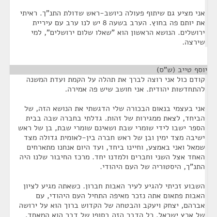
אני מציע גם שיתוף פעולה כיושב-ראש שדולת התנ"ך. ראיתי
את יותם פה בחוץ. הערב בשעה 8 יש לנו ערב עם עיריית
ירושלים. הנושא הראשון הוא "שאלו שלום ירושלים", למי
שירצה.
יוסף טייב (ש"ס)
¶
קודם כול אני רוצה לברך את תהלה על הקמת ועדת המשנה
להתחדשות יהודית. אני חושב שיש פה אמירה.
אני בעצמי בנאום הבכורה שלי הדגשתי את הנושא הזה, של
הביחד, לצאת ממגירות של זהות. גדלתי בחברה שבה בבית
הספר ישבו לידי שומרי שבת ושאינם שומרי שבת, בן של ראש
ישיבה מצד ימין ובן של ראש חברה בין-לאומית גדולה מצד
שמאל ואני באמצע, וחיינו ביחד, ועד היום אנחנו מתארחים
האחד אצל השני וחברים ולמדנו יחד. מרכז החיבור שלנו היה
התנ"ך, היסטוריה של העם היהודי.
השבוע זכיתי להגיע לעיר האבות חברון. כשאתה מגיע לציון
האבות פתאום אתה נזכר מאיפה התחיל העם היהודי, עם
אברהם, יצחק ויעקב והבטחה של הקדוש ברוך הוא על ירושה
של ארץ ישראל. כל הדבר הזה בסופו של דבר הוא המאחד.