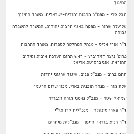
החינוך
יובל סרי - מפמ"ר תרבות יהודית-ישראלית, משרד החינוך
אליעזר שחור - מפקח באגף תרבות יהודית, המשרד להשכלה
גבוהה
ד"ר אורי אליס - מנהל המחלקה לספרות, משרד התרבות
פרופ' ניצה דוידוביץ - ראש תחום הערכת איכות וקידום
ההוראה, אוניברסיטת אריאל
יותם ברום - מנכ"ל פנים, איגוד ארגוני יהדות
אלון מור - מנהל תוכנית בארי, מכון שלום הרטמן
שמואל שטח - מנכ"ל נאמני תורה ועבודה
ד"ר פארי סינקלר - מנכ"לית קרן תל"י
ד"ר רנית בודאי-היימן - מנכ"לית מיתרים