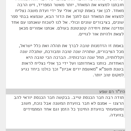
חובתנו למצוא את המאחד, יותר מאשר המפריד, ויש הרבה
מאחד. לכן אני באמת קורא, אולי על ידי ועדת משנה נצליח
למצוא את המאחד וגם לחנך את הדור הבא, שנמצא בבתי ספר
שונים, בציבורים שונים וכולי. אל לנו לשכוח שאנחנו עם אחד
ומדינה אחת ויחידה קטנטונת בעולם. אנחנו אמורים מכאן
לצאת ולהיות אור לגויים.
באמת זו הזדמנות טובה לברך את תהלה ואת כלל ישראל,
מכל הציבורים, שתהיה שנה טובה ומבורכת, שתכלה שנה
וקללותיה, תחל שנה וברכותיה. הברכה הכי טובה היא
האחדות. כוחנו באחדותנו ועל ידי כך אולי נצליח לראות
בשנת תשפ"א "מאשפת ירים אביון" וכך כולנו ביחד נגיע
למקום טוב יותר.
היו"ר רם שפע
¶
תודה רבה חבר הכנסת טייב. בבקשה חבר הכנסת יוראי להב
הרצנו – אמנם לא חבר בוועדת המשנה אבל נוכח, חשוב
ומשמעותי בוועדת החינוך כל הזמן וגם אחד המתמידים
בוועדה.