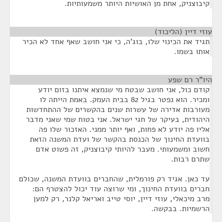
קיבוצניק, אחת מן האושיות היותר משמעותיות.
עוזי דיין (הליכוד)
¶
תגיד את הכינוי שלו, בוג'ה, כי אני חושב שאף אחד לא הכיר
אותו בשמו.
היו"ר רם שפע
¶
קודם כול, אני חושב שבטח מי שנמצא איתנו בזום יודע
ומכיר. הוא נפטר בגיל 82 בבית העמק. באמת הייתה לו
מעורבות אדירה של עשרות שנים בהקשרים של ההתחדשות
היהודית, בעיקר של חגי ישראל. אני בטוח שמי שאני מדבר
אליו פה יודע לא פחות, ואף יותר ממני. האזכור שלו פה
בוועדת החינוך של הכנסת בהקשר של ועדת המשנה הזאת
חשוב ומשמעותי. מעבר להיותי קיבוצניק, זה פשוט אדם
שתרם רבות.
עד כאן. אגיד רק פורמלית, שהחברים בוועדת המשנה, שכולם
חברים בוועדת החינוך, ומי שרוצה עוד יכול להצטרף הם:
מרב מיכאלי, עוזי דיין, יוסי טייב ואריאל קלנר, רק למען
הרשמיות. בבקשה.