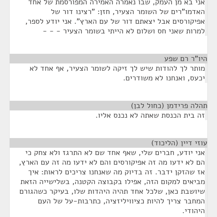
אני בא מן העמק, שבו נאמרה האמירה המפורסמת של אחד
האדמו"רים של השומר הצעיר, חזן: "רצינו דור של
אפיקורסים אבל יצאתם דור של עם הארץ". אני יודע לספר,
למרות שאני חס ושלום לא הייתי בשומר הצעיר - - -
היו"ר רם שפע
¶
מותר לך להודות שיש לך זיקה לשומר הצעיר, אף אחד לא
יכעס, ואנחנו לא משודרים.
תהלה פרידמן (כחול לבן)
¶
זה בית הכנסת שאתה לא נכנס אליו.
עוזי דיין (הליכוד)
¶
אני יודע, חברים שלי, שאף אחד שם לא התרגז ולא צחק כי
הם לא ידעו מה זה אפיקורסים והם לא ידעו מה זה עם הארץ,
אז שהזקן ידבר. זה בדיוק מה שאנחנו צריכים לראות: איך
מביאים למקום הזה, אפילו בקבוצה הקטנה, בשלישייה הזאת
שיושבת כאן, שלכל אחד תהיה היהדות שלו, בעיקר כשהגורם
המחבר צריך להיות כציוויליזציה, כתרבות-על של העם
היהודי.