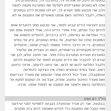
במסגרות חינוכיות אחרות 1%, בחטיבה 1%, בפעוטונים 2%.
אלה לא נתונים שמצדיקים לטלטל את המערכת מקצה לקצה
ולכן אני מבקש ממך וקורא לך, יש לנו סמכות לדון בנתונים
האלה, לקבל החלטה האם אנחנו מאשרים את התקנות או לא.
נכון לעכשיו הדיון קבוע למחר, אני מבקש ממך להקדים אותו
להיום ככל שניתן, מיד אחרי הדיון הזה, אולי לעשות אותו תוך
כדי המליאה או בסיומה, לדון בדברים, להחליט ולממש את
הסמכות שלנו של הפיקוח, על בסיס הנתונים, ורק על בסיס
הנתונים, כי זה הדבר היחיד שאמור לעניין אותנו, שיקולים
ענייניים מקצועיים בריאותיים, האם זה מצדיק את טלטול
המערכת וסגירת המערכת כולה מחר. אני חושב שלא, לכן אני
קורא לך להעביר את הדיון שקבוע למחר על התקנות להיום
ולקבל החלטה לכאן או לכאן. אני נוטה לדעתך, אדוני היושב
ראש, שעל בסיס הנתונים האלה אין הצדקה להחלטה
שהתקבלה, אבל יכול להיות אחרי שנשמע את משרד הבריאות
ואת משרד החינוך נחשוב אחרת, אבל פה זה המקום לפקח על
ההחלטה הזאת ולאשר את התקנה או לפסול אותה. תודה.
היו"ר רם שפע
¶
בבקשה. אני רק אגיד שהוועדה נקבעה לחמישי לפני שידענו
מתי נקבל את התקנות כדי לוודא שאנחנו דנים בזה מוקדם