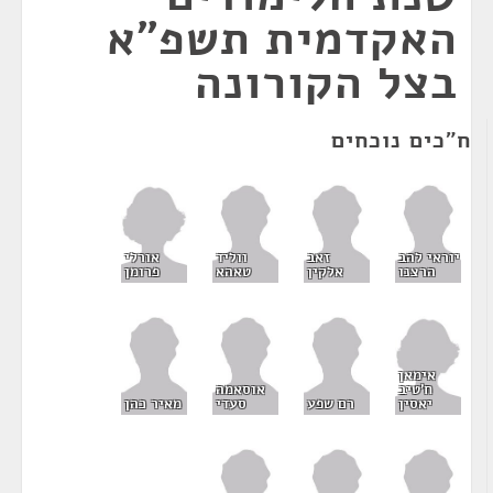
האקדמית תשפ"א
בצל הקורונה
ח"כים נוכחים
אורלי
יוראי להב
זאב
ווליד
פרומן
הרצנו
אלקין
טאהא
אימאן
ח'טיב
אוסאמה
יאסין
רם שפע
סעדי
מאיר כהן