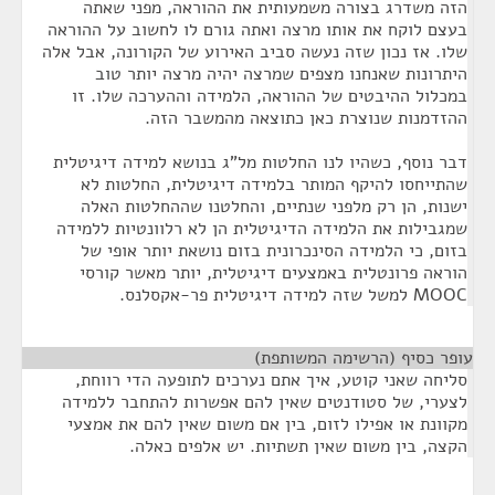
הזה משדרג בצורה משמעותית את ההוראה, מפני שאתה
בעצם לוקח את אותו מרצה ואתה גורם לו לחשוב על ההוראה
שלו. אז נכון שזה נעשה סביב האירוע של הקורונה, אבל אלה
היתרונות שאנחנו מצפים שמרצה יהיה מרצה יותר טוב
במכלול ההיבטים של ההוראה, הלמידה וההערכה שלו. זו
ההזדמנות שנוצרת כאן כתוצאה מהמשבר הזה.
דבר נוסף, כשהיו לנו החלטות מל"ג בנושא למידה דיגיטלית
שהתייחסו להיקף המותר בלמידה דיגיטלית, החלטות לא
ישנות, הן רק מלפני שנתיים, והחלטנו שההחלטות האלה
שמגבילות את הלמידה הדיגיטלית הן לא רלוונטיות ללמידה
בזום, כי הלמידה הסינכרונית בזום נושאת יותר אופי של
הוראה פרונטלית באמצעים דיגיטלית, יותר מאשר קורסי
MOOC למשל שזה למידה דיגיטלית פר-אקסלנס.
עופר כסיף (הרשימה המשותפת)
¶
סליחה שאני קוטע, איך אתם נערכים לתופעה הדי רווחת,
לצערי, של סטודנטים שאין להם אפשרות להתחבר ללמידה
מקוונת או אפילו לזום, בין אם משום שאין להם את אמצעי
הקצה, בין משום שאין תשתיות. יש אלפים כאלה.