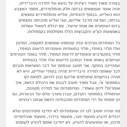
בצורה מאוד מאוד רצינית על נושא של למידה היברידית,
שזה אומר שנמצאים בכיתה חלק מהתלמידים, מספר האצבע
הוא כשליש, בכפוף להנחיות, שליש מהתלמידים נמצאים
בכיתה, המרצה מדבר אליהם, שני שליש מהכיתה נמצאים
בזום ושומעים את אותו שיעור, עם יכולת לשאול שאלות
באמצעות הצ'ט והקבוצות הללו מתחלפות כקפסולות.
כל המוסדות מבינים שזה קונספט שמתאים לתקופה, המינון
שלו תלוי במוסד, תלוי בתשתיות שעומדות לרשות המוסד,
תלוי בתקציבים שעומדים לרשות המוסד, תלוי באופי הקורסים
שניתנים באותו מוסד וכמובן היישום שלו תלוי בהנחיות
שתהיינה בתוקף. אני חושב שבסופו של דבר המציאות תגרום
לכך שאותה למידה היברידית תהיה בשולי שוליים, היא לא
תהיה בהיקפים שחולמים עליהם נכון להיום, לפחות לא
בסמסטר א', אבל מאוד חשוב לבנות את היכולת הזאת, איך
אומרים? ליום שאחרי. המיומנויות של למידה מקוונת,
שהתחילו בסמסטר הקודם, עברו מערך שלם של הכשרות, גם
הן טופחו על ידי המוסדות ומהבחינה הזאת אנחנו רגועים.
מה שהיה חשוב לנו זה שהמוסדות לא יחייבו סטודנטים שלא
יכולים להגיע מטעמי סגר, מטעמי בידוד, מטעמי אוכלוסיית
סיכון, או שחוששים להגיע, לא יחייבו אותם להגיע לקמפוס