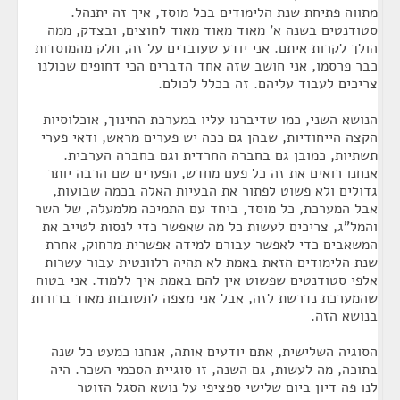
מתווה פתיחת שנת הלימודים בכל מוסד, איך זה יתנהל.
סטודנטים בשנה א' מאוד מאוד מאוד לחוצים, ובצדק, ממה
הולך לקרות איתם. אני יודע שעובדים על זה, חלק מהמוסדות
כבר פרסמו, אני חושב שזה אחד הדברים הכי דחופים שכולנו
צריכים לעבוד עליהם. זה בכלל לכולם.
הנושא השני, כמו שדיברנו עליו במערכת החינוך, אוכלוסיות
הקצה הייחודיות, שבהן גם ככה יש פערים מראש, ודאי פערי
תשתיות, כמובן גם בחברה החרדית וגם בחברה הערבית.
אנחנו רואים את זה כל פעם מחדש, הפערים שם הרבה יותר
גדולים ולא פשוט לפתור את הבעיות האלה בכמה שבועות,
אבל המערכת, כל מוסד, ביחד עם התמיכה מלמעלה, של השר
והמל"ג, צריכים לעשות כל מה שאפשר כדי לנסות לטייב את
המשאבים כדי לאפשר עבורם למידה אפשרית מרחוק, אחרת
שנת הלימודים הזאת באמת לא תהיה רלוונטית עבור עשרות
אלפי סטודנטים שפשוט אין להם באמת איך ללמוד. אני בטוח
שהמערכת נדרשת לזה, אבל אני מצפה לתשובות מאוד ברורות
בנושא הזה.
הסוגיה השלישית, אתם יודעים אותה, אנחנו כמעט כל שנה
בתוכה, מה לעשות, גם השנה, זו סוגיית הסכמי השכר. היה
לנו פה דיון ביום שלישי ספציפי על נושא הסגל הזוטר