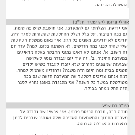
ההשכלה הגבוהה.
אורלי פרומן (יש עתיד-תל"ם)
¶
אני יודעת, הצלחתי גם להתעדכן. אני חושבת שיש פה טעות,
גם ככה הציבור, על כלל ושלל ההחלטות שקשורות לסגר הזה,
יודעים לא יודעים, משנים כל רגע. איך נאום ממשלת הטיוטות
שלי שהיה לפני כמה חודשים, לא השתנה כלום. למה? עוד יום
זה חשוב. א', אנחנו לא ראינו נתוני הדבקה כאלה מדאיגים
במערכת החינוך, ב', זה עוד יום עבודה נוסף לשלושה
שבועות שמצפים להורים שלא יוכלו לעבוד כשיש ילדים
קטנים בבית ומה היום הזה משנה? ולהודיע מאתמול למחר.
למה אנחנו צריכים לטלטל את המערכת הזאת שגם ככה
מטולטלת במשך כל השנה? אני מתנגדת באופן נחרץ לסגר
הזה החל ממחר בבוקר.
היו"ר רם שפע
¶
תודה רבה, חברת הכנסת פרומן. אני עכשיו שם נקודה על
מערכת החינוך והמשמעות האדירה שלה ואנחנו עוברים לדיון
במערכת ההשכלה הגבוהה.