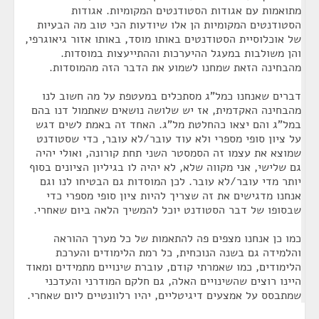
מתואמות עם אגודות הסטודנטים המקומיות. אגודות
הסטודנטים המקומיות הן אלו שיודעות הכי טוב מה הבעיות
של אוכלוסיית הסטודנטים באותו מוסד, באותו אזור גיאוגרפי,
והן משולבות במעגל ההיערכות וההתייעצות במוסדות.
מהבחינה הזאת שמחנו לשמוע את הדבר הזה מהמוסדות.
דברים שאנחנו כמל"ג מסתכלים במעטפת על מה חשוב לנו
מהבחינה האקדמית, אז יש שלושה נושאים שאתמול דנו בהם
במל"ג והם יצאו כהחלטת מל"ג. האחד זה באמת לשים דגש
על ציון סופי מספרי ולא עוד עובר/לא עובר, כדי שסטודנט
שמוצא את עצמו זה הסמסטר השני תחת קורונה, ואולי יהיה
גם שלישי, אני מקווה שלא, לא יהיה לו בגיליון הציונים בסוף
יותר מדי עובר/לא עובר. לכן המוסדות גם הבטיחו לנו וגם
אנחנו מדגישים את זה שצריך להיות ציון סופי מספרי כדי
שבסופו של דבר הסטודנט יוכל להמשיך הלאה ביום שאחרי.
כמו כן אנחנו מצפים פה להתאמות של כל מערך ההוראה
והלמידה גם בשנה הנוכחית, כל רמת הלימודים והערכת
הלימודים, כמו שאמרתי קודם, עוברת שינויים מתמידים ומאוד
היינו רוצים שהשינויים האלה, גם חלקם המודרני והעדכני
שמתבסס על אמצעים דיגיטליים, יהיו רלוונטיים ליום שאחרי.