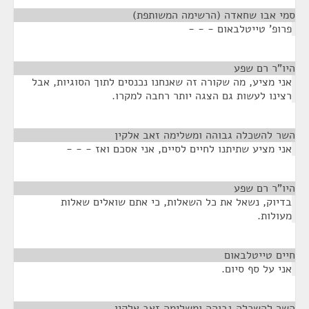
סמי אבו שחאדה (הרשימה המשותפת)
¶
פרופ' טייטלבאום - - -
היו"ר רם שפע
¶
אני מציע, מה שקורה זה שאנחנו נכנסים לתוך הסוגיות, אבל
רצינו לעשות גם הצגה יותר רחבה למקרו.
השר להשכלה גבוהה ומשלימה זאב אלקין
¶
אני מציע שתיתנו לחיים לסיים, אני אסכם ואז - - -
היו"ר רם שפע
¶
בדיוק, נשאל את כל השאלות, כי אתם שואלים שאלות
מעולות.
חיים טייטלבאום
¶
אני על סף סיום.
השר להשכלה גבוהה ומשלימה זאב אלקין
¶