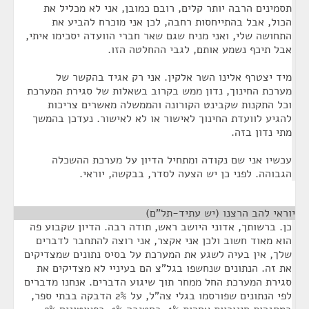
תסמינים הרבה יותר קלים, רובם כמובן, אני לא מכליל את
הכול, אבל בהתייחסות רחבה, לכן אני מוכרח להביע את
התחושה שלי, ואני מניח שגם שאר חברי הוועדה יסכימו איתי,
אבל תיכף נשמע אותם, לגבי ההחלטה הזו.
מיד יצטרף אלינו השר אלקין. אני רק אגיד בהקשר של
מערכת החינוך, נדון ממש בקרוב בשאלות של סגירת המערכת
וכל התקנות שקבינט הקורונה והממשלה מאשרים צריכות
להגיע לוועדת החינוך לאישור או לא לאישור. נעדכן בהמשך
מתי נדון בזה.
עכשיו אני שם נקודה ומתחיל הדיון על מערכת ההשכלה
הגבוהה. לפני כן יש הצעה לסדר, בבקשה, יוראי.
יוראי להב הרצנו (יש עתיד-תל"ם)
¶
כן. ברשותך, אדוני היושב ראש, תודה רבה. הדיון שקבוע פה
הוא מאוד חשוב ולכן אני אקצר, אני רוצה להתחבר לדברים
שלך, אין בעיה לשגע את המערכת על בסיס נתונים שמצדיקים
את זה. הנתונים שנחשפו בגל"צ הם בעיניי לא מצדיקים את
סגירת המערכת החל ממחר תוך שיגוע הדברים. אנחנו מדברים
לפי הנתונים שפורסמו בגלי צה"ל, על 2% הדבקה בבתי ספר,