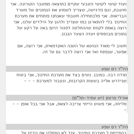
ועוד קושי לקושי הטבעי שקיים כתוצאה ממשבר הקורונה. אני
חושבת, וגם מדגישה, שצריך לשמוע את הנתונים של משרד
הבריאות. אני מלכתחילה חשבתי שאנחנו פותחים את מערכת
החינוך בלי להתארגן כמו שצריך ולהגן על הילדים שלנו, אני
רוצה באמת לקוות שההחלטה לסגור היום באה על רקע של
נתונים מבוססים ושזה הצעד הנכון.
חשוב לי מאוד הנושא של השנה האקדמאית, אני רוצה, אם
אפשר, שנפתח ואז אני רוצה לדבר גם על זה.
היו"ר רם שפע
¶
תודה רבה. כמובן. נשים בצד את מערכת החינוך, אני בטוח
שנידרש אליה בשעות הקרובות, ונעבור למערכת - - -
אורלי פרומן (יש עתיד-תל"ם)
¶
סליחה, אני פשוט הייתי צריכה לצאת, אבל אני בכל אופן - -
-
היו"ר רם שפע
¶
בהתייחס ל מערכת החינוך, עוד לא התחלנו את הדיון על