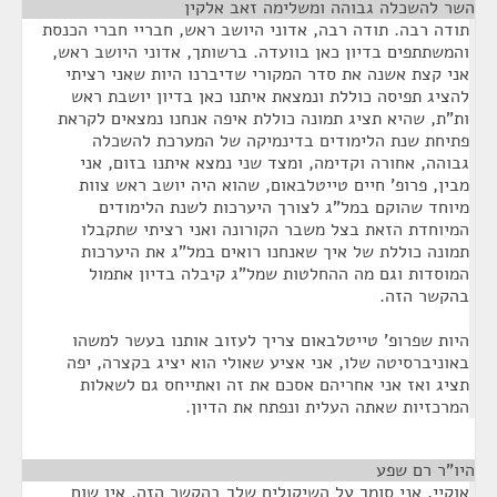
השר להשכלה גבוהה ומשלימה זאב אלקין
¶
תודה רבה. תודה רבה, אדוני היושב ראש, חבריי חברי הכנסת
והמשתתפים בדיון כאן בוועדה. ברשותך, אדוני היושב ראש,
אני קצת אשנה את סדר המקורי שדיברנו היות שאני רציתי
להציג תפיסה כוללת ונמצאת איתנו כאן בדיון יושבת ראש
ות"ת, שהיא תציג תמונה כוללת איפה אנחנו נמצאים לקראת
פתיחת שנת הלימודים בדינמיקה של המערכת להשכלה
גבוהה, אחורה וקדימה, ומצד שני נמצא איתנו בזום, אני
מבין, פרופ' חיים טייטלבאום, שהוא היה יושב ראש צוות
מיוחד שהוקם במל"ג לצורך היערכות לשנת הלימודים
המיוחדת הזאת בצל משבר הקורונה ואני רציתי שתקבלו
תמונה כוללת של איך שאנחנו רואים במל"ג את היערכות
המוסדות וגם מה ההחלטות שמל"ג קיבלה בדיון אתמול
בהקשר הזה.
היות שפרופ' טייטלבאום צריך לעזוב אותנו בעשר למשהו
באוניברסיטה שלו, אני אציע שאולי הוא יציג בקצרה, יפה
תציג ואז אני אחריהם אסכם את זה ואתייחס גם לשאלות
המרכזיות שאתה העלית ונפתח את הדיון.
היו"ר רם שפע
¶
אוקיי, אני סומך על השיקולים שלך בהקשר הזה, אין שום