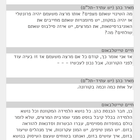
מאיר כהן (יש עתיד-תל"ם)
¶
מה השינוי שאתם מצפים? אותו מרצה משעמם יהיה פרונטלי
או יהיה במקוון, יש מיומנויות שאתם מחייבים את
האוניברסיטאות, את המרצים, יש איזה סילבוס שאתם
שולחים? מה?
חיים טייטלבאום
¶
אז אני אומר כך, קודם כל אם מרצה משעמם אז זו בעיה עוד
לפני הקורונה, אבל נכון לעכשיו - - -
מאיר כהן (יש עתיד-תל"ם)
¶
על אחת כמה וכמה בקורונה.
חיים טייטלבאום
¶
כן, חבר הכנסת כהן. כל נושא הלמידה המקוונת וכל נושא
הלמידה בכלל קיבל בוסט מפני שמרבית המרצים, שלא לומר
כולם במוסדות מסוימים, עברו הכשרות וסדנאות להוראה
בזום. יש המון טיפים, יש המון עקרונות, איך מנהלים שיעור
בזום, איך עושים בזום, ואנחנו בטוחים שעצם העיסוק בנושא