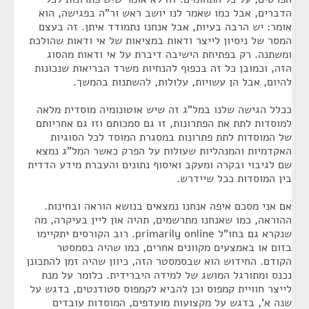
הדברים, אבל כמו שאמר לנו יושב ראש ור"ה בפגישה, הוא
אומר: יש הרבה בעיות, אבל אנחנו נתמודד איתן. זה בעצם
המסר של ניסיון לייצר ודאות במציאות של אי ודאות שהולכת
ומשתנה. רק בפתיחת הישיבה דיברת על אי ודאות מהסוג
הזה, וכמובן כל זה בכפוף להנחיות משרד הבריאות שנכונות
להיום, אבל הן עשויות, עלולות, להשתנות בהמשך.
ככלל הגישה שלנו במל"ג זה שיש אוטונומיה מוסדית מלאה
למוסדות לתת את הפתרונות, זו גם סמכותם וזו גם אחריותם
של המוסדות לתת פתרונות במסגרת המוסד לכל הסוגיות
האקדמיות והמנהליות שעולות על הפרק כאשר המל"ג נמצא
שם לגיבוי ובקרה ומעקב ואיסוף נתונים והעברת מידע הדדית
בין המוסדות ככל שיידרש.
אם אני מסכם איפה אנחנו נמצאים בנושא הוראה ובחינות.
ההוראה, כמו שאנחנו מתרשמים, תהיה און ליין בעיקרה, מה
שנקרא גם בחו"ל primarily online. רוב הקורסים יתקיימו
בזום או באמצעים מקוונים אחרים, כמו שהיה בסמסטר
הקודם. החידוש הוא שבסמסטר הזה, כיוון שהיה זמן להתכונן
נכנס ומתורגל המושג של למידה היברידית. כלומר על מנת
לייצר חוויית קמפוס וכן להביא לקמפוס סטודנטים, בדגש על
שנה א', בדגש על מקצועות מועדפים, המוסדות עובדים