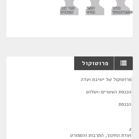
בועז
עופר
סמי אבו
טופורובסקי
כסיף
שחאדה
פרוטוקול
¶
פרוטוקול של ישיבת ועדה
הכנסת העשרים-ושלוש
הכנסת
2
ועדת החינוך, התרבות והספורט