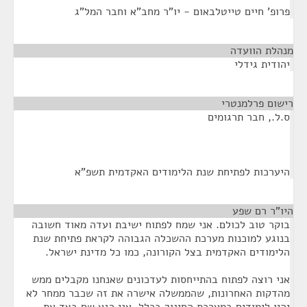
פרופ' חיים טייטלבאום - יו"ר מחב"א וחבר המל"ג
מנהלת הוועדה
¶
יהודית גידלי
רישום פרלמנטרי
¶
ס.ל., חבר תרגומים
היערכות לפתיחת שנת הלימודים האקדמית תשפ"א
היו"ר רם שפע
¶
בוקר טוב לכולם. אני שמח לפתוח ישיבת ועדה מאוד חשובה
בנוגע למוכנות מערכת ההשכלה הגבוהה לקראת פתיחת שנת
הלימודים האקדמית בצל הקורונה, כמו כל מדינת ישראל.
אני רוצה לפתוח בהתייחסות לעדכונים שאנחנו מקבלים ממש
מהדקות האחרונות, שהממשלה אישרה את זה שכבר ממחר לא