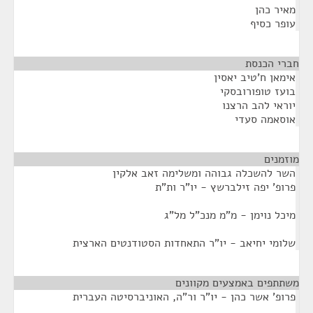
מאיר כהן
עופר כסיף
חברי הכנסת
¶
אימאן ח'טיב יאסין
בועז טופורובסקי
יוראי להב הרצנו
אוסאמה סעדי
מוזמנים
¶
השר להשכלה גבוהה ומשלימה זאב אלקין
פרופ' יפה זילברשץ - יו"ר ות"ת
מיכל נוימן - מ"מ מנכ"ל מל"ג
שלומי יחיאב - יו"ר התאחדות הסטודנטים הארצית
משתתפים באמצעים מקוונים
¶
פרופ' אשר כהן - יו"ר ור"ה, האוניברסיטה העברית