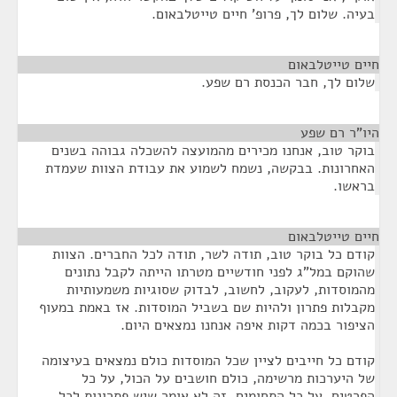
בעיה. שלום לך, פרופ' חיים טייטלבאום.
חיים טייטלבאום
¶
שלום לך, חבר הכנסת רם שפע.
היו"ר רם שפע
¶
בוקר טוב, אנחנו מכירים מהמועצה להשכלה גבוהה בשנים
האחרונות. בבקשה, נשמח לשמוע את עבודת הצוות שעמדת
בראשו.
חיים טייטלבאום
¶
קודם כל בוקר טוב, תודה לשר, תודה לכל החברים. הצוות
שהוקם במל"ג לפני חודשיים מטרתו הייתה לקבל נתונים
מהמוסדות, לעקוב, לחשוב, לבדוק שסוגיות משמעותיות
מקבלות פתרון ולהיות שם בשביל המוסדות. אז באמת במעוף
הציפור בכמה דקות איפה אנחנו נמצאים היום.
קודם כל חייבים לציין שכל המוסדות כולם נמצאים בעיצומה
של היערכות מרשימה, כולם חושבים על הכול, על כל
הפרטים, על כל התחומים. זה לא אומר שיש פתרונות לכל