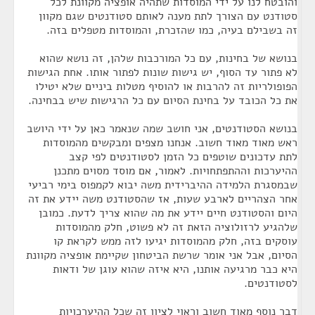
והובטח לנו על ידי המוסדות שתהיה אופציה מקוונת לכל
סטודנט עם הצורך לתת מענה לאותם סטודנטים שגם מקוון
זה בשבילם בעיה, כמו שהזכרת, והמוסדות מטפלים בזה.
בנושא של בחינות, עם כל המורכבות שלהן, זה נושא שהוא
לא פתור עד הסוף, יש גישות שונות לפתור אותו. אחת הגישות
הפופולריות זה להרבות או להוסיף מטלות ביניים שלא יטילו
את כל הכובד על בחינת הסיום עם כל הרגישות שיש בבחינה.
בנושא הסטודנטים, אני חושב שמה שנאמר כאן על ידי היושב
ראש מאוד מאוד חשוב. אנחנו מצפים ומבקשים מהמוסדות
לתת עדכונים שוטפים כל הזמן לסטודנטים לפי קצב
ההיערכות וההתפתחויות. לאמור, אם מוסד מסוים מתכנן
שבמסגרת הלמידה ההיברידית משה יבוא לקמפוס בימי רביעי
אחר הצהריים לארבע שעות, אז שהסטודנט משה יידע את זה
היום והסטודנט חיים יידע את מה שהוא צריך לדעת. כמובן
שלהגיע לרזולוציה הזאת זה לא פשוט, חלק מהמוסדות
עוסקים בזה, חלק מהמוסדות יגיעו לזה ממש לקראת קו
הסיום, אבל אני אומר שרשת הביטחון שקיימת אופציה מקוונת
היא כבר מרגיעה אותנו, היא איזה שהוא עוגן של ודאות
לסטודנטים.
דבר נוסף מאוד חשוב וראוי לציון זה שכל ההיערכויות