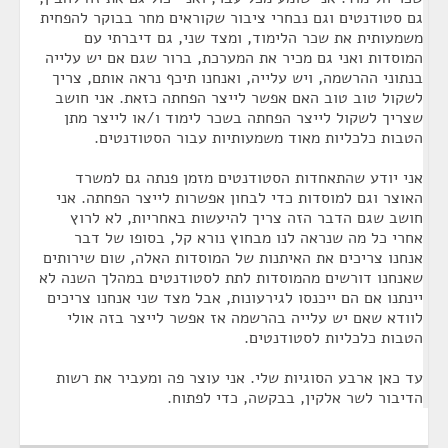
גם סטודנטים וגם נבחרי ציבור שקוראים מחר בבוקר להפחית
משמעותית את שכר הלימוד, ומצד שני, גם דיברתי עם
המוסדות ואני גם מכיר את המערכת, ברור שגם אם יש עלייה
בנתוני ההרשמה, ויש עלייה, ואנחנו תיכף נראה אותם, צריך
לשקול טוב טוב האם אפשר לייצר הפחתה כזאת. אני חושב
שצריך לשקול לייצר הפחתה בשכר לימוד ו/או לייצר מתן
הטבות כלכליות מאוד משמעותיות עבור הסטודנטים.
אני יודע שהתאחדות הסטודנטים מזמן פנתה גם למשרד
האוצר וגם למוסדות כדי לבחון אפשרות לייצר הפחתה. אני
חושב שגם הדבר הזה צריך להיעשות באחריות, לא לרוץ
אחרי כל מה שנראה לנו מבחוץ נורא קל, בסופו של דבר
אנחנו צריכים את האיתנות של המוסדות האלה, שום שירותים
שאנחנו דורשים מהמוסדות לתת לסטודנטים במהלך השנה לא
יינתנו אם הם ייכנסו לגירעונות, אבל מצד שני אנחנו צריכים
לוודא שאם יש עלייה בהרשמה אז אפשר לייצר בזה אולי
הטבות כלכליות לסטודנטים.
עד כאן ארבע הסוגיות שלי. אני עוצר פה ומעביר את רשות
הדיבור לשר אלקין, בבקשה, כדי לפתוח.