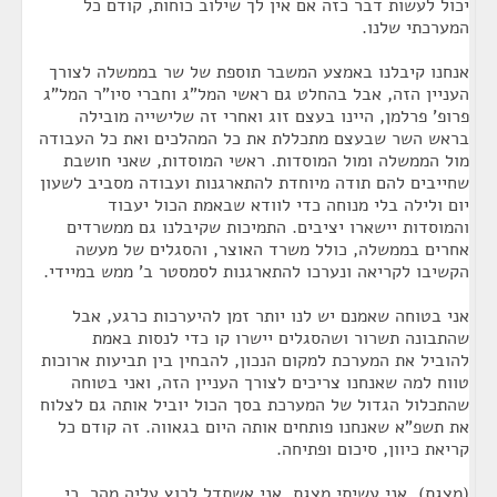
יכול לעשות דבר כזה אם אין לך שילוב כוחות, קודם כל
המערכתי שלנו.
אנחנו קיבלנו באמצע המשבר תוספת של שר בממשלה לצורך
העניין הזה, אבל בהחלט גם ראשי המל"ג וחברי סיו"ר המל"ג
פרופ' פרלמן, היינו בעצם זוג ואחרי זה שלישייה מובילה
בראש השר שבעצם מתכללת את כל המהלכים ואת כל העבודה
מול הממשלה ומול המוסדות. ראשי המוסדות, שאני חושבת
שחייבים להם תודה מיוחדת להתארגנות ועבודה מסביב לשעון
יום ולילה בלי מנוחה כדי לוודא שבאמת הכול יעבוד
והמוסדות יישארו יציבים. התמיכות שקיבלנו גם ממשרדים
אחרים בממשלה, כולל משרד האוצר, והסגלים של מעשה
הקשיבו לקריאה ונערכו להתארגנות לסמסטר ב' ממש במיידי.
אני בטוחה שאמנם יש לנו יותר זמן להיערכות כרגע, אבל
שהתבונה תשרור ושהסגלים יישרו קו כדי לנסות באמת
להוביל את המערכת למקום הנכון, להבחין בין תביעות ארוכות
טווח למה שאנחנו צריכים לצורך העניין הזה, ואני בטוחה
שהתכלול הגדול של המערכת בסך הכול יוביל אותה גם לצלוח
את תשפ"א שאנחנו פותחים אותה היום בגאווה. זה קודם כל
קריאת כיוון, סיכום ופתיחה.
(מצגת). אני עשיתי מצגת, אני אשתדל לרוץ עליה מהר, כי