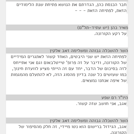
חבר הכנסת כהן, הגדרתם את הנושא פתיחת שנת הלימודים
הזאת, לפתיחה הזאת - - -
מאיר כהן (יש עתיד-תל"ם)
¶
על רקע הקורונה.
השר להשכלה גבוהה ומשלימה זאב אלקין
¶
לפתיחה הזאת יש שני היבטים, האחד קשור לאתגרים המידיים
של הקורונה, ודיבר על זה פרופ' טייטלבאום וגם אני אתייחס
לזה בסיכום של הדבר, יחד עם זה הייתי מציע לוועדת חינוך,
כמו שעושים כל שנה בדיון מהסוג הזה, לא להתעלם מהמגמות
של איפה אנחנו נמצאים.
היו"ר רם שפע
¶
אגב, אני חושב שזה קשור.
השר להשכלה גבוהה ומשלימה זאב אלקין
¶
אגב, הגידול ברישום הוא נטו מיידי, זה חלק מהסיפור של
הקורונה.