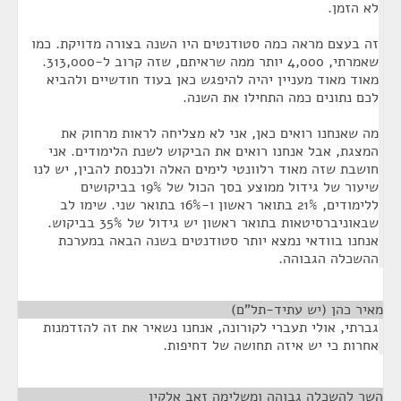
לא הזמן.
זה בעצם מראה כמה סטודנטים היו השנה בצורה מדויקת. כמו
שאמרתי, 4,000 יותר ממה שראיתם, שזה קרוב ל-313,000.
מאוד מאוד מעניין יהיה להיפגש כאן בעוד חודשיים ולהביא
לכם נתונים כמה התחילו את השנה.
מה שאנחנו רואים כאן, אני לא מצליחה לראות מרחוק את
המצגת, אבל אנחנו רואים את הביקוש לשנת הלימודים. אני
חושבת שזה מאוד רלוונטי לימים האלה ולכנסת להבין, יש לנו
שיעור של גידול ממוצע בסך הכול של 19% בביקושים
ללימודים, 21% בתואר ראשון ו-16% בתואר שני. שימו לב
שבאוניברסיטאות בתואר ראשון יש גידול של 35% בביקוש.
אנחנו בוודאי נמצא יותר סטודנטים בשנה הבאה במערכת
ההשכלה הגבוהה.
מאיר כהן (יש עתיד-תל"ם)
¶
גברתי, אולי תעברי לקורונה, אנחנו נשאיר את זה להזדמנות
אחרות כי יש איזה תחושה של דחיפות.
השר להשכלה גבוהה ומשלימה זאב אלקין
¶