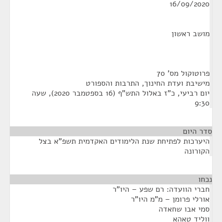
16/09/2020
מושב ראשון
פרוטוקול מס' 70
מישיבת ועדת החינוך, התרבות והספורט
יום רביעי, כ"ז באלול התש"ף (16 בספטמבר 2020), שעה
9:30
סדר היום
היערכות לפתיחת שנת הלימודים האקדמית תשפ"א בצל
הקורונה
נכחו
¶
חברי הוועדה: רם שפע – היו"ר
אורלי פרומן – מ"מ היו"ר
סמי אבו שחאדה
ווליד טאהא