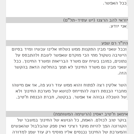
ככל האפשר.
יוראי להב הרצנו (יש עתיד-תל"ם)
¶
אני יודע.
היו"ר רם שפע
¶
וככל שאני מבין התקנות ממש נשלחו אלינו עכשיו ומיד בסיום
הישיבה נשקול מתי הכי מוקדם שאפשר לשבת ולהתבסס על
נתונים, כמובן בשיח עם משרד הבריאות ומשרד החינוך. ככל
שאני מבין גם משרד החינוך לא תמך בהחלטה הזאת בהקשר
הזה.
השר אלקין רצה לפתוח והוא ממש עוד רגע פה, אז אם מישהו
מחברי הכנסת רוצה להתייחס לנושא של מערכת החינוך ולא
של השכלה גבוהה אז אפשר. בבקשה, חברת הכנסת ח'טיב.
אימאן ח'טיב יאסין (הרשימה המשותפת)
¶
בוקר טוב לכולם. האמת, כל הנושא של החינוך במשבר של
הקורונה הפך להיות מוקד רציני ואין ספק שהבלבול שהאנשים
והמערכת של החינוך נכנסים אליו מוסיף רק עוד שמן למדורה