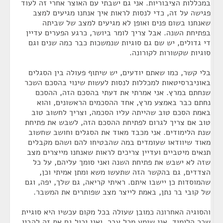
במכללות הציבוריות. אני גם ישבתי עם האוצר אחרי זה לעוד
פגישה על זה, כדי לנסות לראות איך אנחנו מגיעים למצב
שאנחנו בשום פנים ואופן לא מגיעים למצב של שביתה
בפתיחת השנה. אבל צריך לומר ביושר, כרגע הפערים עדיין
די גדולים, יש שם גם סוגיות שנמשכות כבר כמה שנים וגם
סוגיות שקשורות לקורונה.
בלי קשר, כמו שאתם יודעים, יש שיתוף פעולה בין הסגלים
באוניברסיטאות למכללות לנסות לעשות שינוי בהסכם השכר
שנחתם במרץ. אני אמרתי את דעתי בהסכם הזה, ההסכם
נחתם כבר באמצע מרץ, אחד ההסכמים הראשונים, והוא
באמת הסכם טוב שהייתה עליו הסכמה, וצריך לחשוב טוב
טוב אם צריך לגרום לפתיחת ההסכם הזה, לשבש את פתיחת
שנת הלימודים. אני מכבד מאוד את הסגלים וחושב שחשוב
מאוד שיוודאו שעומדים במה שהבטיחו להם ושהם מקבלים
תנאים מיטביים ועדיין צריכים לראות שאנחנו מייצרים מצב
שזה לא ישבש את פתיחת השנה ואני סומך עליהם, על כל
הצדדים, גם בהקשר הזה שתעשו משא ומתן אמיתי וכן,
שהמוסדות כן יישבו איתם. ראיתי קריאה, גם שלך, יפה, וגם
של קובי בר נתן, באמת לייצר מצב שפותרים את המשבר.
והסוגיה האחרונה כמובן שעולה בכל מקום עכשיו היא סוגיית
שכר הלימוד. אני שומע מכל עבר, ואני יכול גם את זה להבין,