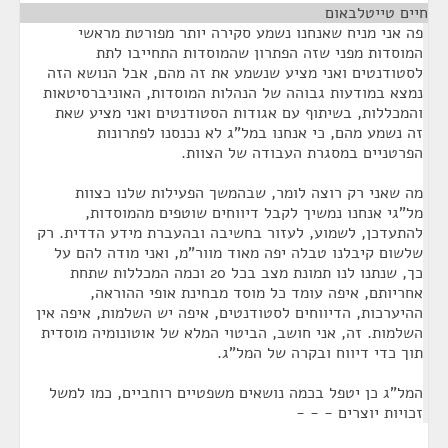
חיים טייטלבאום
¶
פה אני מניח שאנחנו נשמע סקירה יותר מפורטת מראשי
המוסדות מפני שזה הפתרון שהמוסדות התחייבו לתת
לסטודנטים ואני מציע שנשמע את זה מהם, אבל הנושא הזה
נמצא במודעות גבוהה של הנהלות המוסדות, האוניברסיטאות
והמכללות, בשיתוף עם אגודות הסטודנטים ואני מציע שאת
זה נשמע מהם, כי אנחנו במל"ג לא נכנסנו לפתרונות
הפרטניים במסגרת העבודה של הצוות.
מה שאני רק רוצה לומר, שבהמשך הפעילות שלנו כצוות
מל"גי אנחנו נמשיך לקבל דיווחים שוטפים מהמוסדות,
להתעדכן, לשמוע, לעזור בחשיבה ובהעברת מידע הדדית. רק
שלשום קיבלנו טבלה יפה מאוד מוור"מ, ואני מודה להם על
כך, שנתנו לנו תמונת מצב בכל 20 וכמה המכללות שתחת
אחריותם, איפה עומד כל מוסד מבחינת אופי ההוראה,
ההיערכות, הדיווחים לסטודנטים, איפה יש השלמות, איפה אין
השלמות. זה, אני חושב, הביטוי המלא של אוטונומיה מוסדית
תוך כדי דיווח ובקרה של המל"ג.
המל"ג כן יטפל בכמה נושאים משפטיים רוחביים, כמו למשל
זכויות יוצרים - - -