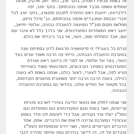
אז באמת עכשיו רשמית, בוקר טוב, השר זאב אלקין, אנחנו
שמחים שאתה מכבד אותנו בנוכחותך. בוקר טוב, יפה
זילברשץ, יושבת ראש הוועדה לתכנון ותקצוב, בוקר טוב לכל
חברי הכנסת שמכבדים אותנו בנוכחותם, גב' מיכל נוימן,
ממלאת מקום מנכ"ל המועצה להשכלה גבוהה, שלומי יחיאב,
יושב ראש התאחדות הסטודנטים. אני בדרך כלל לא עובר שם
שם, אבל התחלתי ממך, השר, אז כבר כיבדתי את כולם.
קודם כל בשבילי זו סיטואציה מרגשת לדון בפתיחת שנה
במערכת ההשכלה הגבוהה, הייתי פה הרבה מאוד שנים בצד
השני, בצד של שלומי, או לפני זה כיושב ראש אגודת
הסטודנטים בסמינר הקיבוצים, והתרגשתי מאוד כשהייתי
מגיע לפה, אבל לצערי, לצער כולנו, אנחנו באמת לא בשנה
רגילה, בשנה הרבה הרבה יותר מאתגרת מהשנים הקודמות,
בכל סקטור של החיים שלנו, בוודאי גם במערכת ההשכלה
הגבוהה.
אני אנסה לחלק את נושאי הליבה בעיניי לארבע סוגיות
קריטיות, ואני בטוח שגם הסטודנטים וגם המוסדות וגם
המל"ג יעלו עוד נקודות, אבל כדי לעשות לנו סדר באופן
שבעיניי המערכת צריכה לראות את הדברים. אחת, אחד
הדברים הקריטיים ביותר, ואני יודע שהמוסדות והמל"ג
עובדים על זה, זה לייצר בהירות כמה שיותר מהירה לגבי