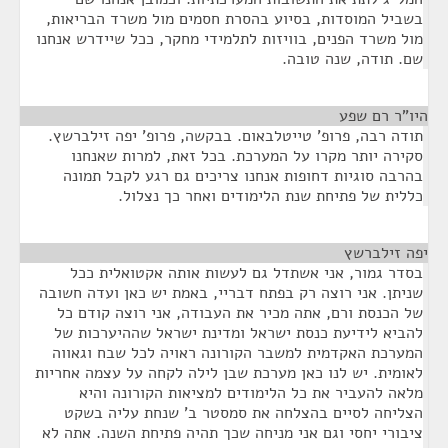
בשביל המוסדות, בסיוע בהסרת חסמים מול משרד הבריאות,
מול משרד הפנים, בוויזות לתלמידי מחקר, ככל שיידרש אנחנו
שם. תודה, שנה טובה.
היו"ר רם שפע
¶
תודה רבה, פרופ' טייטלבאום. בבקשה, פרופ' יפה זילברשץ.
סקירה יותר מקרו על המערכת. בכל זאת, למרות שאנחנו
בהרבה סוגיות דחופות אנחנו צריכים גם רגע לקבל תמונה
כללית של פתיחת שנת הלימודים ואחר כך נצלול.
יפה זילברשץ
¶
בסדר גמור, אני אשתדל גם לעשות אותה אקטואלית ככל
שניתן. אני רוצה רק בפתח דבריי, באמת יש כאן ועדה חשובה
של הכנסת ורם, אתה מכיר את העבודה, אני רוצה קודם כל
להביא לידיעת כנסת ישראל ומדינת ישראל שההיערכות של
המערכת האקדמית למשבר הקורונה ראויה לכל שבח וגאווה
לאומית. יש לנו כאן מערכת שבן לילה לקחה על עצמה אחריות
מלאה להעביר את כל הלימודים למציאות הקורונה והיא
הצליחה לסיים בהצלחה את סמסטר ב' שנחת עליה בשקט
ציבורי יחסי וגם אני מניחה שכך תהיה פתיחת השנה. אתה לא