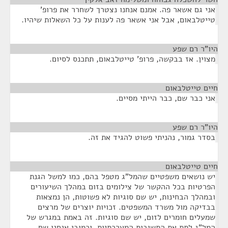
אני גם אשאר פה. אמנם אנחנו נצטרך לשחרר את פרופ'
טייטלבאום, אבל אני אשאר פה לענות על כל השאלות שיהיו.
היו"ר רם שפע
¶
מצוין. אז בבקשה, פרופ' טייטלבאום, תתכנס לסיום.
חיים טייטלבאום
¶
אני כבר שם, כבר הייתי מסיים.
היו"ר רם שפע
¶
בסדר גמור, נהניתי פשוט להגיד את זה.
חיים טייטלבאום
¶
יש נושאים משפטיים שהמל"ג מטפל בהם, כמו למשל הגנת
הפרטיות בכל ההקשר של צילומים בזום במהלך השיעורים
ובמהלך הבחינות, יש שם סוגיות לא פשוטות, הן נמצאות
בבדיקה מול משרד המשפטים. זכויות יוצרים של מרצים
שמעלים חומרים לזום, יש שם סוגיות. זה באמת במגרש של
המל"ג לתת את התשובות המערכתיות. וכמובן אנחנו שם