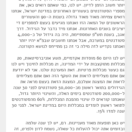
יותר חשוב הזמן לדיון. יש לנו, כפי שאתם רואים כאן, את
מספרי הסטודנטים בעשורים האחרונים במדינת ישראל, אנחנו
רואים צמיחה מאוד מאוד גדולה בשנות ה-90 והעשורים
הראשונים של המאה הזו ואנחנו מגיעים בעצם למספרים די
יציבים בשנים האחרונות. אנחנו מיד נדבר על הגידול. דרך
אגב, בשנת תש"פ שמסתיימת, היה בה גידול של כ-4,000
סטודנטים במערכת, אבל אנחנו חושבים שבפ"א יהיו יותר
ואנחנו נקדיש לזה מילה כי זה כן מתייחס לנושא הקורונה.
יש לנו היום 60 מוסדות אקדמיים, תשע אוניברסיטאות, 20
מכללות מתוקצבות על ידי המדינה, 21 מכללות לחינוך ויש לנו
גם כעשר מכללות פרטיות. זאת המערכת שלנו. אני לא יודעת
אם אתם מצליחים לראות את השקף הזה ואם אתם מצליחים
לראות את המצגת אצלכם, המצגת הזאת בעצם מראה את
הגידולים בתואר ראשון מכ-50,000 סטודנטים לפני 30 שנה
ל-200,000 סטודנטים בימים האלה, והשינוי היותר גדול,
שאנחנו קוראים לו שינוי מהפכת המכללות, 60% מהסטודנטים
לתואר ראשון לומדים במכללות היום במדינת ישראל. לפני 30
שנה למדו 15%.
יש כאן תופעות מאוד מעניינות. רם, יש לך שנה שלמה
ובזומים אתה יכול להעלות כל שאלה, נשמח לדון ולפרט, זה