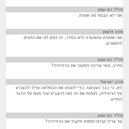
היו"ר רם שפע
¶
אני לא הבנתי מה אמרת.
אינה זלצמן
¶
אני אומרת שהפשרה היא בסדר, זה נותן לנו את החגים
להתארגן.
היו"ר רם שפע
¶
מירב, קטי צריכה למשוך את הרוויזיה?
מירב ישראלי
¶
לא, כי כבר הצבענו. כדי לשנות את ההחלטה צריך להצביע
על הרוויזיה, לפתוח את זה ואז להצביע עוד פעם על הדבר
החדש.
היו"ר רם שפע
¶
אז צריך קודם לפתוח ולקבל את הרוויזיה?