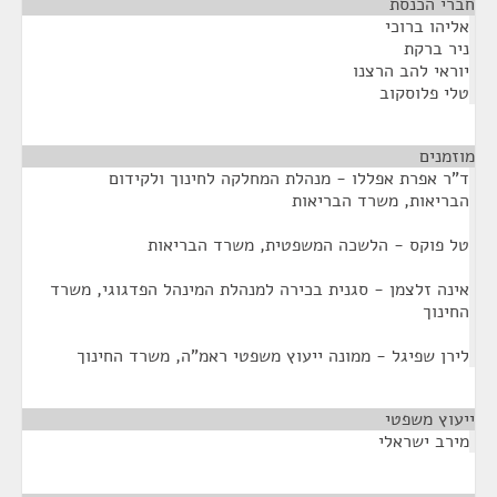
חברי הכנסת
¶
אליהו ברוכי
ניר ברקת
יוראי להב הרצנו
טלי פלוסקוב
מוזמנים
¶
ד"ר אפרת אפללו - מנהלת המחלקה לחינוך ולקידום
הבריאות, משרד הבריאות
טל פוקס - הלשכה המשפטית, משרד הבריאות
אינה זלצמן - סגנית בכירה למנהלת המינהל הפדגוגי, משרד
החינוך
לירן שפיגל - ממונה ייעוץ משפטי ראמ"ה, משרד החינוך
ייעוץ משפטי
¶
מירב ישראלי