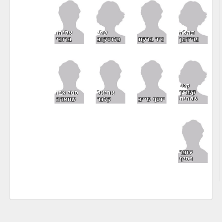
תהלה
טלי
אליהו
פרידמן
פלוסקוב
ניר ברקת
ברוכי
קטי
קטרין
אריאל
סמי אבו
שטרית
יוסף טייב
קלנר
שחאדה
עופר
כסיף