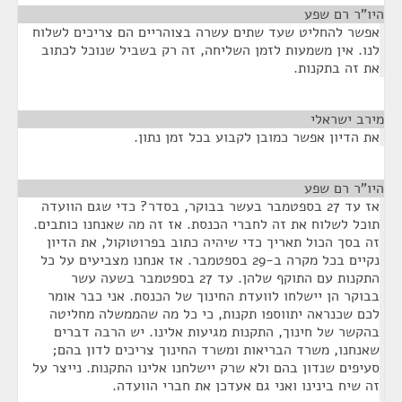
היו"ר רם שפע
¶
אפשר להחליט שעד שתים עשרה בצוהריים הם צריכים לשלוח
לנו. אין משמעות לזמן השליחה, זה רק בשביל שנוכל לכתוב
את זה בתקנות.
מירב ישראלי
¶
את הדיון אפשר כמובן לקבוע בכל זמן נתון.
היו"ר רם שפע
¶
אז עד 27 בספטמבר בעשר בבוקר, בסדר? כדי שגם הוועדה
תוכל לשלוח את זה לחברי הכנסת. אז זה מה שאנחנו כותבים.
זה בסך הכול תאריך כדי שיהיה כתוב בפרוטוקול, את הדיון
נקיים בכל מקרה ב-29 בספטמבר. אז אנחנו מצביעים על כל
התקנות עם התוקף שלהן. עד 27 בספטמבר בשעה עשר
בבוקר הן יישלחו לוועדת החינוך של הכנסת. אני כבר אומר
לכם שכנראה יתווספו תקנות, כי כל מה שהממשלה מחליטה
בהקשר של חינוך, התקנות מגיעות אלינו. יש הרבה דברים
שאנחנו, משרד הבריאות ומשרד החינוך צריכים לדון בהם;
סעיפים שנדון בהם ולא שרק יישלחנו אלינו התקנות. נייצר על
זה שיח בינינו ואני גם אעדכן את חברי הוועדה.