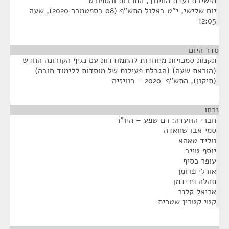
מישיבת ועדת החינוך, התרבות והספורט
יום שלישי, י"ט באלול התש"ף (08 בספטמבר 2020), שעה
12:05
סדר היום
תקנות סמכויות מיוחדות להתמודדות עם נגיף הקורונה החדש
(הוראת שעה) (הגבלת פעילות של מוסדות ללימוד חובה)
(תיקון), התש"ף-2020 – רוויזיה
נכחו
¶
חברי הוועדה: רם שפע – היו"ר
סמי אבו שחאדה
ווליד טאהא
יוסף טייב
עופר כסיף
אורלי פרומן
תהלה פרידמן
אריאל קלנר
קטי קטרין שטרית