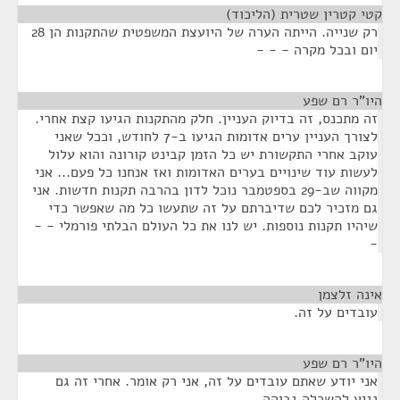
קטי קטרין שטרית (הליכוד)
¶
רק שנייה. הייתה הערה של היועצת המשפטית שהתקנות הן 28
יום ובכל מקרה - - -
היו"ר רם שפע
¶
זה מתכנס, זה בדיוק העניין. חלק מהתקנות הגיעו קצת אחרי.
לצורך העניין ערים אדומות הגיעו ב-7 לחודש, וככל שאני
עוקב אחרי התקשורת יש כל הזמן קבינט קורונה והוא עלול
לעשות עוד שינויים בערים האדומות ואז אנחנו כל פעם... אני
מקווה שב-29 בספטמבר נוכל לדון בהרבה תקנות חדשות. אני
גם מזכיר לכם שדיברתם על זה שתעשו כל מה שאפשר כדי
שיהיו תקנות נוספות. יש לנו את כל העולם הבלתי פורמלי - -
-
אינה זלצמן
¶
עובדים על זה.
היו"ר רם שפע
¶
אני יודע שאתם עובדים על זה, אני רק אומר. אחרי זה גם
נגיע להשכלה גבוהה.