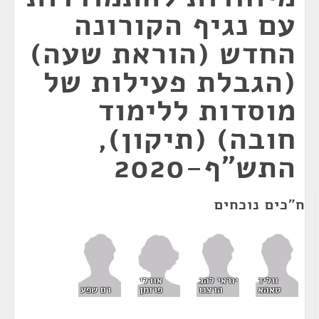
עם נגיף הקורונה
החדש (הוראת שעה)
(הגבלת פעילות של
מוסדות ללימוד
חובה) (תיקון),
התש"ף-2020
ח"כים נוכחים
אורלי
ווליד
יוראי להב
פרומן
טאהא
הרצנו
רם שפע