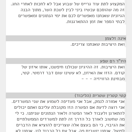
המקצוע לתת עוד גרייס של שבוע אבל לא לחכות לאחרי החג.
זה מה שהוסכם עכשיו ביני לבין לשכת השר, מתוך הבנה
הגיונית שאנחנו מאפשרים לכם את ימי הנתונים ומאפשרים
לבתי הספר את זמן ההתארגנות.
אינה זלצמן
¶
ואת היציבות שאנחנו צריכים.
היו"ר רם שפע
¶
ואת היציבות. זה ההיגיון שכולנו חיפשנו, אותו איזון של
קודם. הזזו את האיזון, לא עשינו שום דבר דרמטי. קטי,
מבחינת הרוויזיה - - -
קטי קטרין שטרית (הליכוד)
¶
אני אמורה לנמק, אבל אני מעדיפה לשמוע את שני המשרדים.
אני רוצה לדעת אם הפשרה הזו מקובלת עליכם ואתם יכולים
להתארגן ולעבוד לאור הפשרה ולאור הנתונים שניתנו. כי לי
מה שחשוב לאורך כל הדרך זה לתת למשרדים הממשלתיים
את הגיבוי, כי הם בעצם אלה שצריכים להוציא את הדברים
לפועל. אנחנו יושבים פה, אבל עם כל הכבוד לנו, אנחנו לא