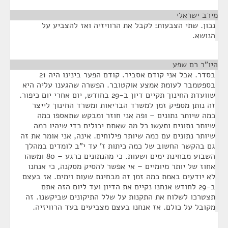
מירב ישראלי
¶
נכון. שתי הצבעות: לקבל את הרוויזיה ואז להצביע על
הנושא.
היו"ר רם שפע
¶
בסדר. אבל אני קודם אסביר. קודם הפער בינינו היה 21
בספטמבר לעומת אמצע אוקטובר. הפשרה שהגענו עליה היא
שוועדת החינוך תקיים דיון ב-29 בחודש, יום אחרי יום כיפור.
זה נותן מספיק זמן למשרד הבריאות ומשרד החינוך לייצר
כמה שיותר נתונים – ופה אני חוזר ומבקש שתאספו כמה
שיותר נתונים ותעשו כל מה שאתם יכולים כדי שיהיו כמה
שיותר נתונים עם כמה שיותר פילוחים. אינה, אני אומר את זה
גם בהקשר החשוב של כמה כיתות ז' עד י"ב לומדים במהלך
השבוע מבחינת ימים ושעות. כי מהנתונים כרגע – 80 ומשהו
אחוז של יותר מיומיים – אי אפשר להסיק מסקנה, כי אנחנו
לא יודעים באמת כמה זמן זה מבחינת שעות וימים. אז בעצם
ב-29 לחודש אנחנו נקיים את הדיון ועד ליום הזה אתם
תצטרכו לשלוח את התקנות על שלל התיקונים שביקשנו. זה
מקובל על כולם. אז אנחנו בעצם מצביעים בעד הרוויזיה.