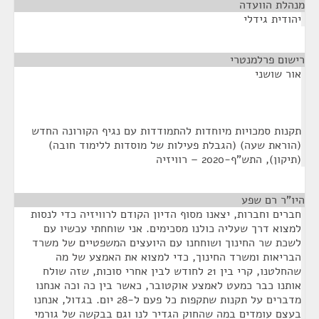
מנהלת הוועדה
¶
יהודית גידלי
רישום פרלמנטרי
¶
אור שושני
תקנות סמכויות מיוחדות להתמודדות עם נגיף הקורונה החדש
(הוראת שעה) (הגבלת פעילות של מוסדות ללימוד חובה)
(תיקון), התש"ף-2020 – רוויזיה
היו"ר רם שפע
¶
חברים וחברות, יצאנו מסוף הדיון הקודם לרוויזיה כדי לנסות
למצוא דרך שעליה כולנו מסכימים. אני שוחחתי עכשיו עם
לשכת שר החינוך ושוחחנו עם היועצים המשפטיים של משרד
הבריאות ומשרד החינוך, כדי למצוא את האמצע של מה
שהחלטנו, קרי בין 21 לחודש לבין אחרי סוכות, שזה שולח
אותנו כבר כמעט לאמצע אוקטובר, כאשר בין כה וכה אנחנו
מדברים על תקנות שתקפות כל פעם ל-28 יום. בגדול, אנחנו
בעצם עומדים במה שהחוק הגדיר לנו וגם בבקשה של גורמי