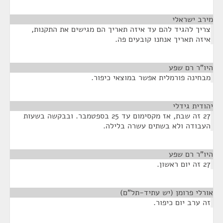
מירב ישראלי
¶
צריך להגיד להם עד איזה תאריך הם מגישים את התקנות,
איזה תאריך אנחנו קובעים פה.
היו"ר רם שפע
¶
מבחינה פורמלית אפשר במוצאי כיפור.
יהודית גידלי
¶
27 זה שבת, אז מקסימום עד 25 בספטמבר. ובבקשה בשעות
העבודה ולא בשתים עשרה בלילה.
היו"ר רם שפע
¶
27 זה יום ראשון.
אורלי פרומן (יש עתיד-תל"ם)
¶
זה ערב יום כיפור.