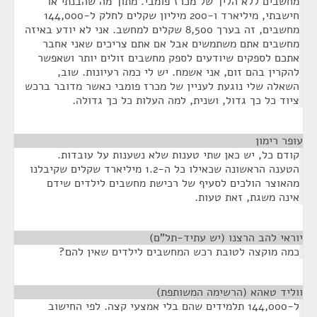
מחשבים ללא הליך של מכרז פומבי. מתוך מה שהבנתי או
חישבתי, מיליארד ו-200 מיליון שקלים לחלק ל-144,000
מחשבים, זה בערך 8,500 שקלים למחשב. אני לא יודע באיזה
מחשבים אתם משתמשים אבל אם אתם צריכים שאני אחבר
אתכם לספקים שיודעים לספק מחשבים זולים יותר ושאפשר
להקרין בהם זום, אני אשמח. יש לי כמה רעיונות. שוב,
השאלה שלי נוגעת לעניין של מכרז פומבי כאשר מדובר ברכש
ציוד כל כך גדול, ושנית, למה העלות כל כך גדולה.
עופר רימון
¶
קודם כל, יש כאן שתי טענות שלא נשענות על עובדות.
הטענה הראשונה שכאילו כל ה-1.2 מיליארד שקלים שקיבלנו
מהאוצר הולכים לסעיף של רכישת מחשבים לילדים שידם
אינה משגת, זאת טעות.
יוראי להב הרצנו (יש עתיד-תל"ם)
¶
כמה מוקצה לטובת רכש המחשבים לילדים שאין להם?
ווליד טאהא (הרשימה המשותפת)
¶
ל-144,000 תלמידים שהם בלי אמצעי קצה. לפי החישוב