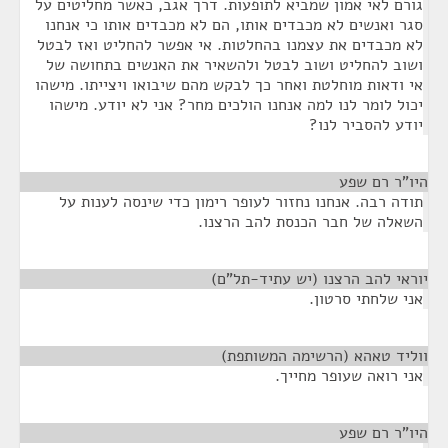
גורם לאי אמון שמביא לתופעות. דרך אגב, כאשר מחליטים על
סגר ואנשים לא מכבדים אותו, הם לא מכבדים אותו כי אנחנו
לא מכבדים את עצמנו בהחלטות. אי אפשר להחליט ואז לבטל
ושוב להחליט ושוב לבטל ולהשאיר את האנשים בתחושה של
אי ודאות מוחלטת ואחר כך לבקש מהם שיבואו ויצייתו. מישהו
יכול לומר לנו למה אנחנו הולכים מחר? אני לא יודע. מישהו
יודע להסביר לנו?
היו"ר רם שפע
¶
תודה רבה. אנחנו נחזור לעופר רימון כדי שינסה לענות על
השאלה של חבר הכנסת להב הרצנו.
יוראי להב הרצנו (יש עתיד-תל"ם)
¶
אני שלחתי סרטון.
ווליד טאהא (הרשימה המשותפת)
¶
אני רואה שעופר מחייך.
היו"ר רם שפע
¶