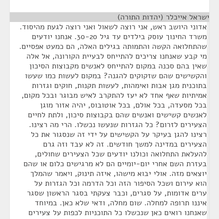
ישראל אייכלר (יהדות התורה)
¶
אדוני היושב ראש, אני רוצה לשאול ואני רוצה לגעת מהיסוד.
משרד החינוך עוסק בילדים עד גיל 30-20. אנחנו יודעים
שהתחלואה הקשה והתמותה בגילים האלה, הם כמעט אפסיים.
מי קבע שאנחנו צריכים להתייחס לבעיית הקורונה, אל אלה
שאין בהם סכנה במקום להתייחס לאנשים מקבוצות הסיכון
והקשישים שהם שזקוקים להגנה? במקום לעשות כמו שעשו
בתוכנית מגן אבות ואימהות, לעשות תקנות, חוקים וגזרות
אמיתיות שאף אחד לא יעז להתקרב לאיש מבוגר ובכל מקום,
בכל מסעדה, בכל אולם, בכל אוטובוס, יהיה אזור מוגן
לאנשים קשישים ואנשים שהם בקבוצות סיכון, ולתת לחיים
הצעירים לזרום? כל הגזרות שנעשו נכשלו. הרי מה רצינו.
רצינו להגן בעיקר על הקשישים על ידי זה שנסגור את כל
הצעירים במדינה למשך חודשים. זה לא עבד וזה גרם
להעלאת התחלואה וכולנו יודעים שכל הצעירים שחולים,
בעזרת השם אחרי יום-יומיים הם לא מרגישים כלום או שהם
יוצאים מזה. אולי יבוא מישהו, איזה תינוק, ויאמר שהמלך
הוא עירום ושכל הסיפור הזה וכל הדרמה וכל הגזרות על
ערים אדומות, על סגרים, וכבר צעקתי בסגר הראשון שסגר
איננו תרופה למחלה. שום מחלה, ודאי שלא כאן. במיוחד
שאנחנו רואים כאן שנכשלו כל התוכניות לכפות על צעירים