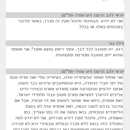
יוראי להב הרצנו (יש עתיד-תל"ם)
¶
אני לא יודע. מבחינתי מינהל תקין זה מכרז, כאשר מדובר
בסכומים כאלה או בכלל.
גילה נגר
¶
רגע. יש תשובה לכל דבר. עופר רימון נמצא אתנו? אני אשמח
שהוא ייתן תשובה מפורטת ומקצועית.
יוראי להב הרצנו (יש עתיד-תל"ם)
¶
אני אוסיף ואומר שהציפייה שלנו, הציפייה שלי ואני מניח שגם
של יתר חברי הוועדה, היא שהמחשבים שיגיעו כבר השנה.
אנחנו יודעים שהקורונה אתנו מחודש מארס ובעיניי היינו
צריכים להיערך למציאת פתרון מקוון עבור תלמידי ישראל.
זאת אומרת, ניחא שאי אפשר לעשות את זה עכשיו, אבל אם
מדובר ברכש לשנה הבאה, זאת אומרת שזה לא בשנת
הלימודים הנוכחית, בואו נעשה את זה כמו שצריך. כמו
שאמרת, גילה, מינהל תקין דורש מכרזים. אני לא יודע למה
התהליך הזה בוצע ללא מכרז ובעלות שבעיניי היא לא סבירה.
המחשבים שאנחנו משתמשים כאן בכנסת שהם יותר מורכבים