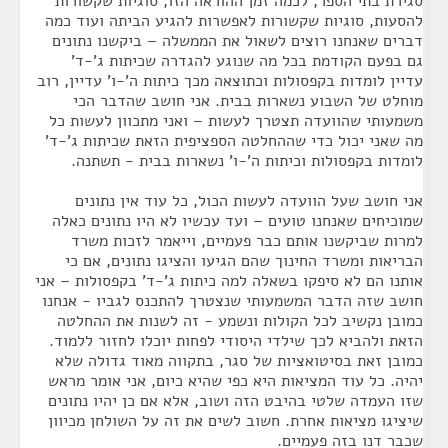
סגירת בתי הספר, לכמה זמן ההוראה הזו, סוגיות שקשורות
להסעות, סוגיות שקשורות לאפשרות להגיע הביתה ועוד כמה
דברים שאנחנו רוצים לשאול את הממשלה – ביקשנו נתונים
גם בפעם הקודמת בכל מה שנוגע להגדרה שכיתות ג'-ד'
עדיין לומדות בקפסולות וכתוצאה מכך כיתות ה'-ו' עדיין, רוב
מוחלט של השבוע נשארות בבית. אני חושב שהדבר הכי
משמעותי שהוועדה תצטרך לעשות – ואני מתכוון לעשות כל
מה שאני יכול כדי שההחלטה הספציפית הזאת שכיתות ג'-ד'
לומדות בקפסולות וכיתות ה'-ו' נשארות בבית - תשתנה.
אני חושב שעל הוועדה לעשות הכול, כל עוד אין נתונים
שמוכיחים שאנחנו טועים – ועד עכשיו לא היו נתונים כאלה
למרות שביקשנו אותם כבר פעמיים, וייאמר לזכות משרד
הבריאות ומשרד החינוך שהם הגיעו והציגו נתונים, אם כי
אותנו הם לא סיפקו בשאלה למה כיתות ג'-ד' בקפסולות – אני
חושב שזה הדבר המשמעותי שנצטרך להתכנס לגביו - אנחנו
כמובן נקשיב לכל הקולות ונשמע - זה לשנות את ההחלטה
הזאת ולהביא לכך שילדי היסודי לפחות יוכלו לחזור ללמוד.
כמובן זאת בסיטואציות של סגר, בתקווה מאוד גדולה שלא
יהיה. כל עוד המציאות היא כפי שהיא כיום, אני אומר מראש
שזו העמדה שלטי בהיבט הזה ושוב, אלא אם כן יהיו נתונים
שיציגו מציאות אחרת. חשוב לשים את זה על השולחן מכיוון
שכבר דנו בזה פעמיים.