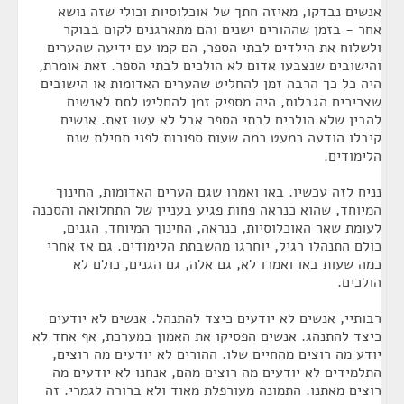
אנשים נבדקו, מאיזה חתך של אוכלוסיות וכולי שזה נושא
אחר - בזמן שההורים ישנים והם מתארגנים לקום בבוקר
ולשלוח את הילדים לבתי הספר, הם קמו עם ידיעה שהערים
והישובים שנצבעו אדום לא הולכים לבתי הספר. זאת אומרת,
היה כל כך הרבה זמן להחליט שהערים האדומות או הישובים
שצריכים הגבלות, היה מספיק זמן להחליט לתת לאנשים
להבין שלא הולכים לבתי הספר אבל לא עשו זאת. אנשים
קיבלו הודעה כמעט כמה שעות ספורות לפני תחילת שנת
הלימודים.
נניח לזה עכשיו. באו ואמרו שגם הערים האדומות, החינוך
המיוחד, שהוא כנראה פחות פגיע בעניין של התחלואה והסכנה
לעומת שאר האוכלוסיות, כנראה, החינוך המיוחד, הגנים,
כולם התנהלו רגיל, יוחרגו מהשבתת הלימודים. גם אז אחרי
כמה שעות באו ואמרו לא, גם אלה, גם הגנים, כולם לא
הולכים.
רבותיי, אנשים לא יודעים כיצד להתנהל. אנשים לא יודעים
כיצד להתנהג. אנשים הפסיקו את האמון במערכת, אף אחד לא
יודע מה רוצים מהחיים שלו. ההורים לא יודעים מה רוצים,
התלמידים לא יודעים מה רוצים מהם, אנחנו לא יודעים מה
רוצים מאתנו. התמונה מעורפלת מאוד ולא ברורה לגמרי. זה