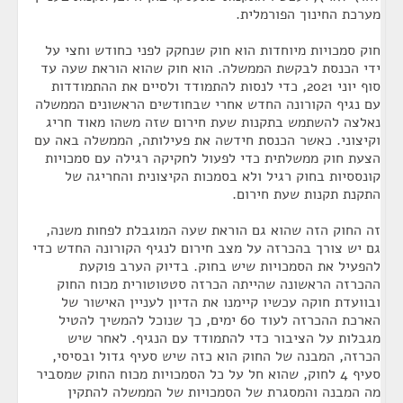
מערכת החינוך הפורמלית.
חוק סמכויות מיוחדות הוא חוק שנחקק לפני כחודש וחצי על
ידי הכנסת לבקשת הממשלה. הוא חוק שהוא הוראת שעה עד
סוף יוני 2021, כדי לנסות להתמודד ולסיים את ההתמודדות
עם נגיף הקורונה החדש אחרי שבחודשים הראשונים הממשלה
נאלצה להשתמש בתקנות שעת חירום שזה משהו מאוד חריג
וקיצוני. כאשר הכנסת חידשה את פעילותה, הממשלה באה עם
הצעת חוק ממשלתית כדי לפעול לחקיקה רגילה עם סמכויות
קונססיות בחוק רגיל ולא בסמכות הקיצונית והחריגה של
התקנת תקנות שעת חירום.
זה החוק הזה שהוא גם הוראת שעה המוגבלת לפחות משנה,
גם יש צורך בהכרזה על מצב חירום לנגיף הקורונה החדש כדי
להפעיל את הסמכויות שיש בחוק. בדיוק הערב פוקעת
ההכרזה הראשונה שהייתה הכרזה סטטוטורית מכוח החוק
ובוועדת חוקה עכשיו קיימנו את הדיון לעניין האישור של
הארכת ההכרזה לעוד 60 ימים, כך שנוכל להמשיך להטיל
מגבלות על הציבור כדי להתמודד עם הנגיף. לאחר שיש
הכרזה, המבנה של החוק הוא כזה שיש סעיף גדול ובסיסי,
סעיף 4 לחוק, שהוא חל על כל הסמכויות מכוח החוק שמסביר
מה המבנה והמסגרת של הסמכויות של הממשלה להתקין