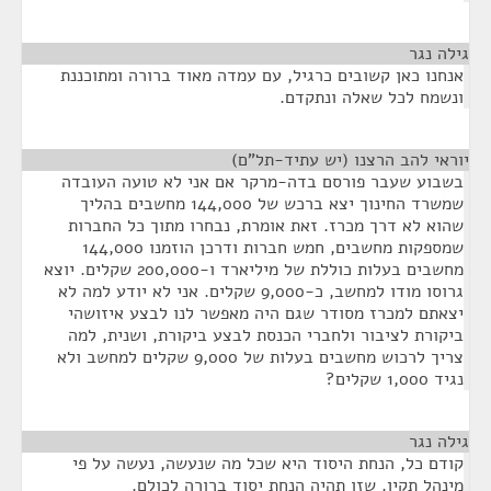
גילה נגר
¶
אנחנו כאן קשובים כרגיל, עם עמדה מאוד ברורה ומתוכננת
ונשמח לכל שאלה ונתקדם.
יוראי להב הרצנו (יש עתיד-תל"ם)
¶
בשבוע שעבר פורסם בדה-מרקר אם אני לא טועה העובדה
שמשרד החינוך יצא ברכש של 144,000 מחשבים בהליך
שהוא לא דרך מכרז. זאת אומרת, נבחרו מתוך כל החברות
שמספקות מחשבים, חמש חברות ודרכן הוזמנו 144,000
מחשבים בעלות כוללת של מיליארד ו-200,000 שקלים. יוצא
גרוסו מודו למחשב, כ-9,000 שקלים. אני לא יודע למה לא
יצאתם למכרז מסודר שגם היה מאפשר לנו לבצע איזושהי
ביקורת לציבור ולחברי הכנסת לבצע ביקורת, ושנית, למה
צריך לרכוש מחשבים בעלות של 9,000 שקלים למחשב ולא
נגיד 1,000 שקלים?
גילה נגר
¶
קודם כל, הנחת היסוד היא שכל מה שנעשה, נעשה על פי
מינהל תקין. שזו תהיה הנחת יסוד ברורה לכולם.