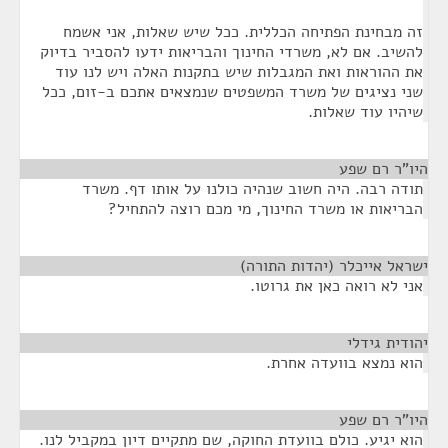
זה מבחינת הפתיחה הכללית. ככל שיש שאלות, אני אשמח
להשיב. אם לא, משרדי החינוך והבריאות ידעו להסביר בדיוק
את ההוראות ואת המגבלות שיש בתקנות האלה ויש לנו עוד
שני נציגים של משרד המשפטים שנמצאים אתכם ב-זום, ככל
שיהיו עוד שאלות.
היו"ר רם שפע
¶
תודה רבה. היה חשוב שנהיה כולנו על אותו דף. משרד
הבריאות או משרד החינוך, מי מכם רוצה להתחיל?
ישראל אייכלר (יהדות התורה)
¶
אני לא רואה כאן את גרוטו.
יהודית גידלי
¶
הוא נמצא בוועדה אחרת.
היו"ר רם שפע
¶
הוא יגיע. כולם בוועדת החוקה, שם מתקיים דיון במקביל לנו.