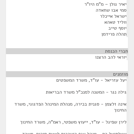
יאיר גולן – מ"מ היו"ר
סמי אבו שחאדה
ישראל אייכלר
ווליד טאהא
יוסף טייב
תהלה פרידמן
חברי הכנסת
¶
יוראי להב הרצנו
מוזמנים
¶
יעל עזריאל - עו"ד, משרד המשפטים
גילה נגר - המשנה למנכ"ל משרד הבריאות
אינה זלצמן - סגנית בכירה, מנהלת המינהל הפדגוגי, משרד
החינוך
לירן שפיגל - עו"ד, ייעוץ משפטי, ראמ"ה, משרד החינוך