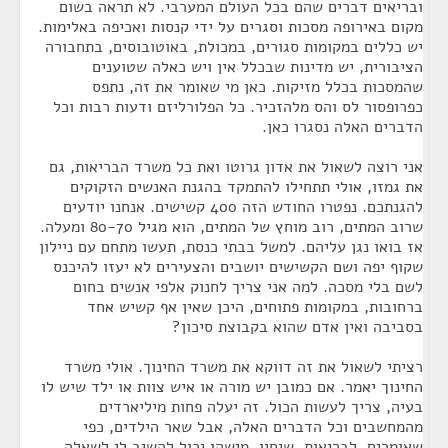
ובריאים דברים שהם בכל העולם המערבי. לא תראה בשום
מקום באירופה מסכות וסגרים על ידי קנסות ואכיפה באלימות.
יש כללים במקומות סגורים, במכולת, באוטובוסים, בתחבורה
הציבורית, יש מדינות שבכלל אין ויש כאלה שטוענים
שהמסכות בכלל מזיקות. כאן מי שאומר את זה, נתפס
כפרופסור לס והס מלהזכיר. כל הפלורליזם ודעות רבות וכל
הדברים האלה נסגרו כאן.
אני רוצה לשאול את אדון גרוטו ואת כל משרד הבריאות, גם
את גמזו, אולי תתחילו להתמקד בהגנת האנשים הזקוקים
להגנתכם. נפטרו החודש הזה 400 קשישים. אנחנו יודעים
שרוב המתים, רוב מוחץ של המתים, הוא מגיל 80-70 ומעלה.
אז בואו נגן עליהם. למשל בבתי כנסת, תעשו מתחם עם ניילון
שקוף יפה ושם הקשישים יושבים והצעירים לא יעזו להיכנס
לשם בלי מסכה. למה אני צריך לחנוק אלפי אנשים בחום
ברחובות, במקומות פתוחים, היכן שאין אף קשיש אחד
בסביבה ואין אדם שהוא בקבוצת סיכון?
רציתי לשאול את זה דווקא את משרד החינוך. אולי משרד
החינוך יאמר. אם כמובן יש מורה או איש צוות או ילד שיש לו
בעיה, צריך לעשות הכול. זה יעלה פחות מיליארדים
מהמחשבים וכל הדברים האלה, אבל שאר הילדים, כפי
שאומרים, לבריאות. שיחיו. מישהו יכול להשיב לי לשאלה