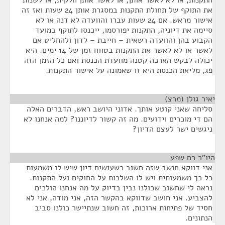
התקנות, או לא לאשר אותן, או לאשר אותן חלקית, או לשנות
את התוקף של תחולת התקנות במסגרת אותן 24 שעות ואז זה
אישור מראש. אם 24 שעות עברו והוועדה לא דנה או לא
סיימה את דיוניה, התקנות יפורסמו, ייכנסו לתוקף במועד
הקבוע בהן והוועדה רשאית – חייבת – לדון ולהחליט אם
לאשר או לא לאשר את התקנות בטווח זמן של 14 ימים. היא
יכולה לבקש הארכה קטנה מוועדת הכנסת ואם כל הזמן הזה
פג, מליאת הכנסת היא זו שאמונה על אישור התקנות.
יאיר גולן (מרצ)
¶
סליחה שאני קוטע אותך. אדוני היושב ראש, הדברים האלה
הם די מוכרים וידועים. מה זה קשור לדיוננו? למה אנחנו לא
ניגשים ישר לעצם הדיון?
היו"ר רם שפע
¶
אני דווקא חושב שזה חשוב כשעושים דיון שיש לו משמעות
כל כך משמעותית ויש לו השלכות על החוקים ועל התקנות.
נראה לי שחשוב שכולנו נבין בדיוק על מה אנחנו הולכים
להצביע. אני חושב שדווקא בהקשר הזה, אני מודה, אני לא
חסיד של פתיחות ארוכות, זה חשוב שנתיישר כולנו סביב
הנתונים.