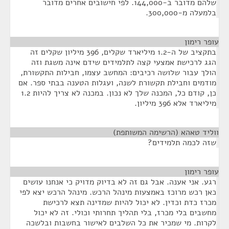
שלהם מדובר ב-144,000. לפי חישובים אחרים מדובר
בלמעלה מ-300,000.
עופר רימון
¶
בתקציב של ה-1.2 מיליארד שקלים, 396 מיליון שקלים זה
הגג לרכישת אמצעי קצה לתלמידים שידם אינה משגת וזה
הולך עבור שלושה רכיבים: המחשב עצמו, חבילות התקשורת,
מודמים וחבילת תקשורת לשנה, ועגלות הטענה בבתי ספר. אם
כן, קודם כל, המכנה שלך לא נכון. במכנה לא צריך להיות 1.2
מיליארד אלא 396 מיליון.
ווליד טאהא (הרשימה המשותפת)
¶
שזה לכמה תלמידים?
עופר רימון
¶
רגע. אני אענה. אבל גם זה לא בדיוק מדויק כי אנחנו עושים
כאן רכש מרוכז באמצעות מינהל הרכש. מינהל הרכש יצא לפי
מכרז כדת וכדין. לא יכול להיות שמדינה תצא לרכישת
מחשבים בלי מכרז, בלי תהליך תחרותי וכולי. זה לא יכול
לקרות. מי שמכיר את כל השלבים לאישור בחשבות ובלשכה