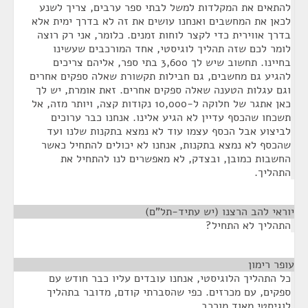
להתאים את המקלדות למשל לבתי ספר ערבים, צריך לשנע
לכאן את המחשבים ואנחנו עושים את זה לא בדרך ימית אלא
בדרך אווירית כדי לקצר לוחות זמנים. כלומר, אני רק רוצה
לומר לכם שזה תהליך לוגיסטי, אחד המורכבים שעשינו
בחיינו. תחשוב שיש לך 3,600 בתי ספר, אליהם צריכים
להגיע גם מחשבים, גם חבילות תקשורת שאלה ספקים אחרים
וגם עגלות הטענה שאלה ספקים אחרים. זאת אומרת, יש לך
כאן אתגר של חלוקה ל-10,000 נקודות קצה, ויותר מזה, אל
תשכחו שהכסף עדיין לא הגיע אלינו. אנחנו כבר ערוכים
לביצוע אבל הכסף עצמו עוד לא נמצא בתקנות שלנו ועד
שהכסף לא נמצא בתקנות, אנחנו לא יכולים להתחיל כאשר
החשבות כמובן, ובצדק, לא מאפשרים לנו להתחיל את
התהליך.
יוראי להב הרצנו (יש עתיד-תל"ם)
¶
התהליך לא התחיל?
עופר רימון
¶
כל התהליך הלוגיסטי, אנחנו עובדים עליו כבר חודש עם
ספקים, עם מכרזים. כפי שהסברתי קודם, מדובר בתהליך
לוגיסטי מאוד מורכב.