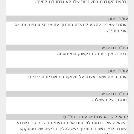
בפעם הקודמת התשובות שלו לא גרמו לנו לחייך.
עופר רימון
¶
אמרת שצריך להגיע לוועדת החינוך עם אנרגיות חיוביות. אז
אני מחייך.
היו"ר רם שפע
¶
בסדר. אין בעיה. בבקשה, התייחסות.
עופר רימון
¶
אתה רוצה שאני אענה על חלוקת המחשבים הניידים?
היו"ר רם שפע
¶
תחזור על השאלה.
יוראי להב הרצנו (יש עתיד-תל"ם)
¶
השאלה שלי נוגעת לפרסום אליו הגעתי מדה-מרקר בשבוע
שעבר לפיו משרד החינוך יצא להליך רכישה של 144,000