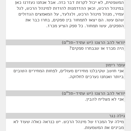
המשפטית, לא יכול לקרות דבר כזה. אבל אנחנו נעזרנו כאן
במינהל הרכש, וכאן ההזדמנות להודות למינהל הרכש, לגל
עמיר, מנהל מינהל הרכש, ולגלעד, על המאמצים הגדולים
שהם עשו. הם יצאו לתמחור בין ספקים, בחרו כבר את
הספקים, עשו תמחור. כל ספק הציע מכרז.
יוראי להב הרצנו (יש עתיד-תל"ם)
¶
היה מכרז או שנבחרו ספקים?
עופר רימון
¶
אני חושב שקיבלנו מחירים מעולים, לפחות המחירים הטובים
ביותר ואנחנו נערכים לחלוקה.
יוראי להב הרצנו (יש עתיד-תל"ם)
¶
אני לא מצליח להבין.
גילה נגר
¶
מילה על המכרז של מינהל הרכש. יש כנראה כאלה שעוד לא
מבינים את המשמעות.