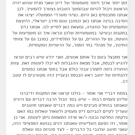
זמן יותר ארוך ויותר משמעותי של דיון שאני מניח שהוא יהיה
הראשון ויכול להיות שבהמשך השבוע נצטרך להמשיך. לכן
אנחנו מתכנסים כאן היום. נציגי משרדי הממשלה יציגו את
הסיבה בגינה אנחנו כאן וכמובן שגם מירב ישראלי, היועצת
המשפטית של הוועדה, נמצאת כאן לסייע לנו. אנחנו נדון
בתקנות ובעיקר במשמעויות שלהן ונראה איך הן משפיעות על
השטח, גם על ההורים, גם על התלמידים, כמובן גם על צוותי
החינוך, על מנהלי בתי הספר, על הרשויות המקומיות.
אני מתנצל בשם כל אותם אנשים, ואני יודע שיש רבים שרצו
להגיע לכנסת, אבל מפאת ההגבלות לא יכלו לעשות זאת. צוות
הוועדה ניסה לתמרן עבור כולם אבל בסוף אנחנו כפופים
להנחיות של יושב ראש הכנסת ובעניין הזה מקשיבים לו קשב
רב.
בפתח דבריי אני אומר - כולנו קראנו את התקנות ודיברנו
עליהן פעמים רבות – שיש בסך הכול הרבה דברים עם היגיון
שאנחנו בהחלט מבינים ויש כמה דברים שאנחנו חושבים
שצריך לקיים לגביהם דיון מעמיק ולשאול שאלות כמו האם
נלקחה החלטה נכונה ו/או איזה התאמות ניתן לעשות. אני כן
אומר, וזו הפעם השלישית שאנחנו דנים בנושא הספציפי הזה,
שאני חושב שלגבי כל הדברים - לצד סוגיות כמו שאלת