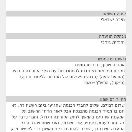
ייעוץ משפטי
¶
מירב ישראלי
מנהלת הוועדה
¶
יהודית גידלי
רישום פרלמנטרי
¶
אהובה שרון, חבר תרגומים
תקנות סמכויות מיוחדות להתמודדות עם נגיף הקורונה החדש
(הוראת שעה) (הגבלת פעילות של מוסדות ללימוד חובה)
(תיקון), התש"ף-2020
היו"ר רם שפע
¶
שלום לכולם. שלום לחברי הכנסת שהגיעו ביום ראשון זה, לא
יום בו תמיד הכנסת מתכנסת אבל לאור הדיון החשוב על
התקנות שהגיעו בהמשך לחוק הקורונה הגדול, ותכף נדבר על
זה יותר לעומק ונפרט, אני חשבתי, ואני שמח שגם חברי
הוועדה חשבו כך, שנכון להתכנס ביום ראשון כדי לאפשר פרק