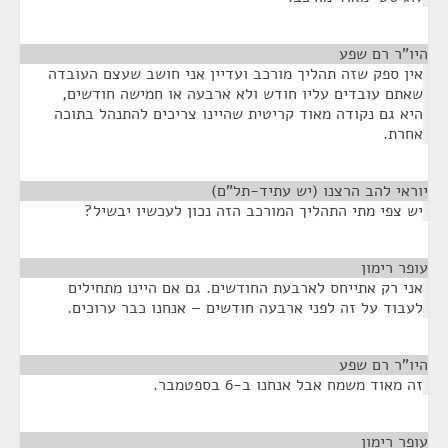
היו"ר רם שפע
¶
אין ספק שזה תהליך מורכב ועדיין אני חושב שעצם העובדה
שאתם עובדים עליו חודש ולא ארבעה או חמישה חודשים,
היא גם נקודה מאוד קריטית שהיינו צריכים להתנהל בתוכה
אחרת.
יוראי להב הרצנו (יש עתיד-תל"ם)
¶
יש צפי מתי התהליך המורכב הזה נכון לעכשיו יבשיל?
עופר רימון
¶
אני רק אתייחס לארבעת החודשים. גם אם היינו מתחילים
לעבוד על זה לפני ארבעה חודשים – אנחנו כבר ערוכים.
היו"ר רם שפע
¶
זה מאוד משמח אבל אנחנו ב-6 בספטמבר.
עופר רימון
¶