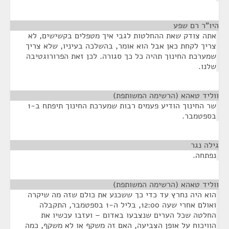
היו"ר רם שפע
¶
אתה צודק שאת ההחלטות לגבי איך מטפלים בקשישים, לא
צריך לקחת כאן אבל הוא אומר, בהשלכה בעיניו, שלא צריך
שמערכת החינוך תהיה כל כך סגורה. לכן זאת הפרורוגטיבה
שלנו.
ווליד טאהא (הרשימה המשותפת)
¶
שר החינוך הודיע פעמים רבות שמערכת החינוך תיפתח ב-1
בספטמבר.
גילה נגר
¶
נפתחה.
ווליד טאהא (הרשימה המשותפת)
¶
הוא היה נחרץ עד כדי כך ששכנע את כולם שזה מה שיקרה
ואולם אחרי שעה 12:00, בליל ה-1 בספטמבר, התקבלה
החלטה שכל הערים שנצבעו באדום – ועזבו עכשיו את
הוויכוח על אופן הצביעה, האם זה משקף או לא משקף, כמה