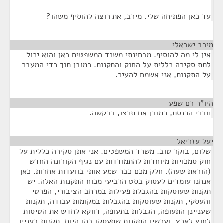
עד כאן הפתיחה שלי. מירב, את רוצה להוסיף משהו?
מירב ישראלי
¶
אין לי מה להוסיף. מבחינתי משרד המשפטים כאן והוא יכול
לתת סקירה כללית על החוק והתקנות. כמובן תוך כדי המעבר
על התקנות, אני אשמח להעיר.
היו"ר רם שפע
¶
חברי הכנסת, כמובן אם תרצו, בבקשה.
יעל עזריאל
¶
שלום, בוקר טוב. משרד המשפטים. אני אתן סקירה כללית על
חוק סמכויות מיוחדות להתמודדות עם נגיף הקורונה החדש
(הוראת שעה). חלק מכם כבר שמע אותי בוועדות אחרות. כאן
אנחנו עומדים לעסוק בסט הרביעי מכוח התקנות האלה. יש
תקנות שעוסקות בהגבלת פעילות במרחב הציבורי, הפרטי
והעסקי, תקנות שעוסקות בהגבלות במקומות עבודה, תקנות
שעניינן התעופה, הגבלות בתעופה, דווקא לחדש את הטיסות
לחוץ לארץ, ועכשיו התקנות שתעסקו בהן היום, תקנות בעניין