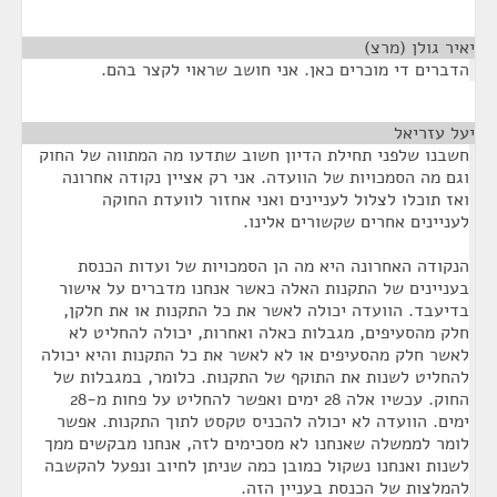
יאיר גולן (מרצ)
¶
הדברים די מוכרים כאן. אני חושב שראוי לקצר בהם.
יעל עזריאל
¶
חשבנו שלפני תחילת הדיון חשוב שתדעו מה המתווה של החוק
וגם מה הסמכויות של הוועדה. אני רק אציין נקודה אחרונה
ואז תוכלו לצלול לעניינים ואני אחזור לוועדת החוקה
לעניינים אחרים שקשורים אלינו.
הנקודה האחרונה היא מה הן הסמכויות של ועדות הכנסת
בעניינים של התקנות האלה כאשר אנחנו מדברים על אישור
בדיעבד. הוועדה יכולה לאשר את כל התקנות או את חלקן,
חלק מהסעיפים, מגבלות כאלה ואחרות, יכולה להחליט לא
לאשר חלק מהסעיפים או לא לאשר את כל התקנות והיא יכולה
להחליט לשנות את התוקף של התקנות. כלומר, במגבלות של
החוק. עכשיו אלה 28 ימים ואפשר להחליט על פחות מ-28
ימים. הוועדה לא יכולה להכניס טקסט לתוך התקנות. אפשר
לומר לממשלה שאנחנו לא מסכימים לזה, אנחנו מבקשים ממך
לשנות ואנחנו נשקול כמובן כמה שניתן לחיוב ונפעל להקשבה
להמלצות של הכנסת בעניין הזה.