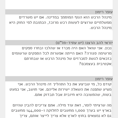
עופר רימון
¶
מינהל הרכש הוא הגוף המוסמך במדינה. אם יש משרדים
ממשלתיים שרוצים לעשות רכש מרוכז, הכתובת לפי החוק היא
מינהל הרכש.
יוראי להב הרצנו (יש עתיד-תל"ם)
¶
נכון. אני שואל האם היה מכרז או שהלכו ובחרו ספקים
מרשימה סגורה? האם הייתה אפשרות לכל הספקים שרשומים
כזכאים לגשת למכרזים של מינהל הרכש או שבחרתם
אקטיבית בעצמכם?
עופר רימון
¶
קודם כל, מי שביצע את כל התהליך זה מינהל הרכש. אני
מציע שתפנה את השאלה ישירות אליהם. אני חושב, אני כמעט
בטוח, שהתשובה היא חיובית אבל תבדוק אתם.
מה שרציתי לומר, זאת עוד מילה. אתם צריכים להבין שהיום
בארץ יש בערך 1,000 מחשבים לחלוקה ו-144,000 מחשבים
גם לא נמצאים בחוץ לארץ אלא צריך לייצר אותם, צריך