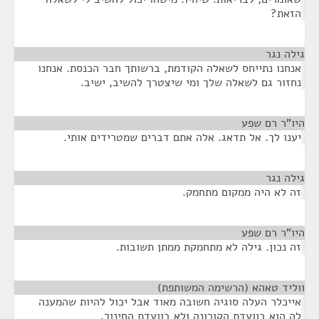
הזאת?
גילה נגר
¶
אנחנו נתייחס לשאלה הקודמת, ברשותך חבר הכנסת. אנחנו
נחזור גם לשאלה שלך ומי שיצטרך להשיב, ישיב.
היו"ר רם שפע
¶
יענו לך. אל תדאג. אלה אתם דברים שמטרידים אותי.
גילה נגר
¶
זה לא היה ממקום מתחמק.
היו"ר רם שפע
¶
זה נכון. גילה לא מתחמקת ממתן תשובות.
ווליד טאהא (הרשימה המשותפת)
¶
אייכלר העלה סוגיה חשובה מאוד אבל יכול להיות שהמענה
לה הוא בוועדת הקורונה ולא בוועדת החינוך.