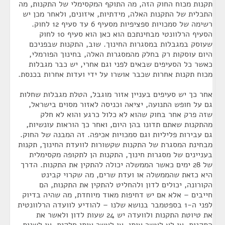
תקנות מכוח החוק הזה, מה התוקף המקסימלי של התקנות, מה
התכלית של התקנות האלה, מידתיות, איזונים, ולאחר מכן יש
רשימה של סמכויות ספציפיות מסעיף 6 עד סעיף 12 לחוק.
הסעיף הרלוונטי מבחינתכם הוא כאן הוא סעיף 10 לחוק
שעוסק במגבלות במסגרות החינוך. שוב, התקנות שבפניכם
היום עוסקות רק בחלק מהמסגרות האלה, בחינוך הפורמלי,
כאשר כל הסעיפים שבאים לפני וגם אחרי, יש כבר מגבלות
מכוח תקנות אחרות שכבר אושרו על ידי ועדות אחרות בכנסת.
אחר כך יש סעיפים בעניין אזור מוגבל, הטלת מגבלות שחלות
גם על חופש התנועה, יציאה וכניסה לאזור מסוים בישראל,
שזה פרק אחר בחוק שהוא לא כלול כרגע והוא לא חלק
מהתקנות שאתם תדונו בהן היום, ואחר כך הוראות עונשיות,
גם עבירות פליליות וגם סמכויות אכיפה. זה המבנה של החוק.
מבחינת המסגרת של התקנות שקשורות לוועדת החינוך, תקנות
בעניינים של מסגרות חינוך, התקנות הן לתקופה מקסימלית
של 28 ימים כאשר הממשלה יכולה להתקין את התקנות. הדרך
היא כזאת שהממשלה או ועדת שרים, מה שקרוי קבינט
הקורונה, יכולים לדון ולהחליט להתקין את התקנות, הם
חייבים – אלא אם יש דחיפות מאוד מיוחדת, מה שהיה בדיוק
לפני ה-1 בספטמבר בנושא שלנו – להודיע לוועדה הרלוונטית
את טיוטת התקנות ולוועדה יש 24 שעות לדון ולאשר את