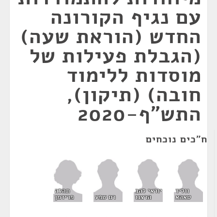
עם נגיף הקורונה
החדש (הוראת שעה)
(הגבלת פעילות של
מוסדות ללימוד
חובה) (תיקון),
התש"ף-2020
ח"כים נוכחים
תהלה
ווליד
יוראי להב
פרידמן
טאהא
הרצנו
רם שפע