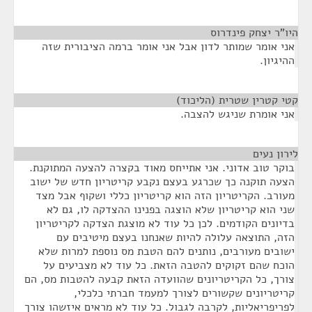
היו"ר יצחק פינדרוס
¶
אני אומר שמותר לדון אבל אני אומר ברמה הציבורית שזה
ההיגיון.
קטי קטרין שטרית (הליכוד)
¶
אני אומרת שניגש להצבה.
לירון נעים
¶
בוקר טוב אדוני. אני אתייחס מאוד בקצרה להצעה המתוקנת.
הצעה תוקנה כך שכרגע בעצם נקבע קריטריון חדש של ישוב
מעורב. הקריטריון הזה הוא קריטריון כללי ושקוף אבל מצד
שני הוא קריטריון שלא הוצגה בפנינו ההצדקה לו, גם לא
בדיונים הקודמים. לכן כל עוד לא מוצגת הצדקה לקריטריון
הזה, התוצאה עלולה להיות שאנחנו בעצם מיטיבים עם
ישובים מעורבים, נותנים להם הטבת מס נוספת למרות שלא
הוכח שהם זקוקים להטבה הזאת. כל עוד לא מצביעים על
צורך, כל הקריטריונים שהוועדה הזאת קבעה להטבות מס, הם
קריטריונים שקשורים לצורך למעמד חברתי כלכלי,
לפריפריאליות, לקרבה לגבול. כל עוד לא מראים איזשהו צורך