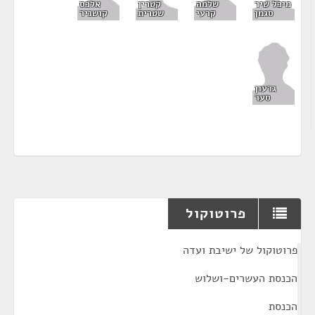
מיכל שיר
קטרין
שלמה
אלכס
סגמן
שטרית
קרעי
קושניר
גדעון
סער
פרוטוקול
¶
פרוטוקול של ישיבת ועדה
הכנסת העשרים-ושלוש
הכנסת