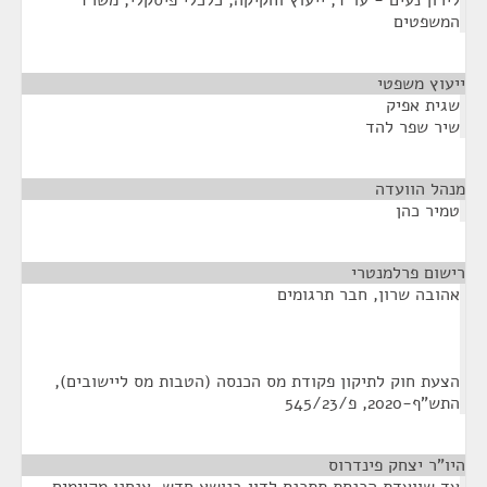
לירון נעים - עו"ד, ייעוץ וחקיקה, כלכלי פיסקלי, משרד
המשפטים
ייעוץ משפטי
¶
שגית אפיק
שיר שפר להד
מנהל הוועדה
¶
טמיר כהן
רישום פרלמנטרי
¶
אהובה שרון, חבר תרגומים
הצעת חוק לתיקון פקודת מס הכנסה (הטבות מס ליישובים),
התש"ף-2020, פ/545/23
היו"ר יצחק פינדרוס
¶