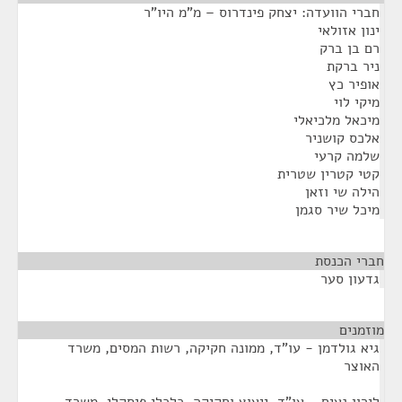
חברי הוועדה: יצחק פינדרוס – מ"מ היו"ר
ינון אזולאי
רם בן ברק
ניר ברקת
אופיר כץ
מיקי לוי
מיכאל מלכיאלי
אלכס קושניר
שלמה קרעי
קטי קטרין שטרית
הילה שי וזאן
מיכל שיר סגמן
חברי הכנסת
¶
גדעון סער
מוזמנים
¶
גיא גולדמן - עו"ד, ממונה חקיקה, רשות המסים, משרד
האוצר