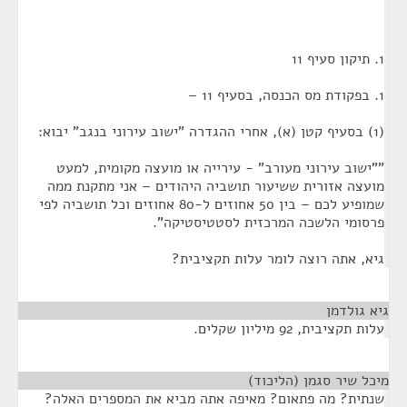
1. תיקון סעיף 11
1. בפקודת מס הכנסה, בסעיף 11 –
(1) בסעיף קטן (א), אחרי ההגדרה "ישוב עירוני בנגב" יבוא:
""ישוב עירוני מעורב" - עירייה או מועצה מקומית, למעט
מועצה אזורית ששיעור תושביה היהודים – אני מתקנת ממה
שמופיע לכם – בין 50 אחוזים ל-80 אחוזים וכל תושביה לפי
פרסומי הלשכה המרכזית לסטטיסטיקה".
גיא, אתה רוצה לומר עלות תקציבית?
גיא גולדמן
¶
עלות תקציבית, 92 מיליון שקלים.
מיכל שיר סגמן (הליכוד)
¶
שנתית? מה פתאום? מאיפה אתה מביא את המספרים האלה?