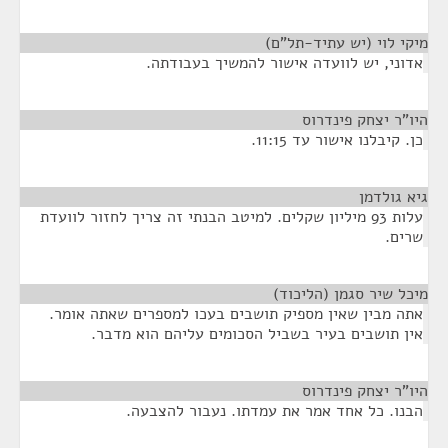
מיקי לוי (יש עתיד-תל"ם)
¶
אדוני, יש לוועדה אישור להמשיך בעבודתה.
היו"ר יצחק פינדרוס
¶
כן. קיבלנו אישור עד 11:15.
גיא גולדמן
¶
עלות 93 מיליון שקלים. למיטב הבנתי זה צריך לחזור לוועדת
שרים.
מיכל שיר סגמן (הליכוד)
¶
אתה מבין שאין מספיק תושבים בעכו למספרים שאתה אומר.
אין תושבים בעיר בשביל הסכומים עליהם הוא מדבר.
היו"ר יצחק פינדרוס
¶
הבנו. כל אחד אמר את עמדתו. נעבור להצבעה.