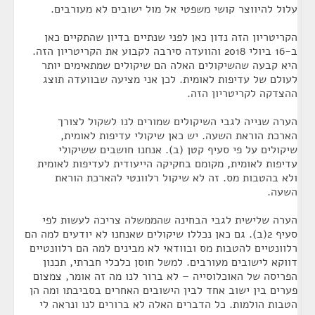
עלול להיווצר קושי משפטי אל מול ישובים לא מעורבים.
הקריטריון הזה נדון כאן לפני שנתיים בדיון שהתקיים כאן
ב-16 ביולי 2018 והוועדה סירבה לקבוע את הקריטריון הזה.
היא קבעה שהשיקולים האלה הם שיקולים שמתאימים יותר
לעולם של עדיפות לאומית. לכן אני מציעה שבוועדה תוצג
ההצדקה לקריטריון הזה.
הערה שנייה לגבי השיקולים שמורים לנו לשקול לצורך
הארכת הוראת השעה. יש כאן שיקולי עדיפות לאומית,
שיקולים על פי סעיף קטן (ב). אנחנו חושבים ששיקולי
עדיפות לאומית, מקומם בחקיקה הייעודית לעדיפות לאומית
ולא בהטבות מס. זה לא שיקול רלוונטי להארכת הוראת
השעה.
הערה שלישית לגבי הבחינה שהממשלה צריכה לעשות לפי
סעיף 2(ב). גם כאן נכללו שיקולים שאנחנו לא יודעים למה הם
רלוונטיים להטבות מס ובוודאי לא מבינים למה הם רלוונטיים
דווקא לישובים מעורבים. למשל חוסן כלכלי חברתי, תכנון
הפריסה של האוכלוסייה – לא ברור לנו מה זה אומר, צמצום
פערים בין ישוב אחד לבין הישובים האחרים בסביבתו ומה הן
הטבות הולמות. כל הדברים האלה לא ברורים לנו ונראה לי