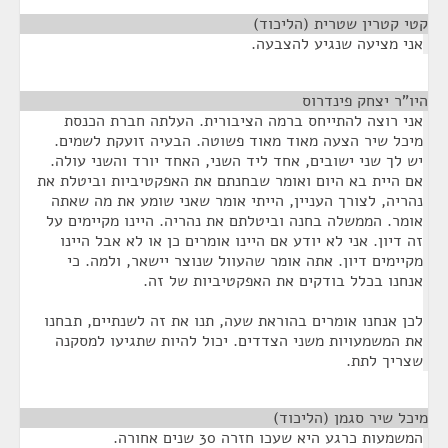
קטי קטרין שטרית (הליכוד)
¶
אני מציעה שנגיע להצבעה.
היו"ר יצחק פינדרוס
¶
אני רוצה להתייחס ברמה הציבורית. העלתה חברת הכנסת
מיכל שיר הצעה מאוד מאוד פשוטה. הבעיה זועקת לשמים.
יש לך שני ישובים, אחד ליד השני, האחד יורד והשני עולה.
אם היית בא היום ואומר שבחנתם את האפקטיביות וביטלת את
נהריה, לצורך העניין, הייתי אומר שאני שומע את מה שאתה
אומר. הממשלה בחנה וביטלתם את נהריה. היינו מקיימים על
זה דיון. אני לא יודע אם היינו אומרים כן או לא אבל היינו
מקיימים דיון. אתה אומר שהעוול שנוצר יישאר, ולמה. כי
אנחנו בכלל בודקים את האפקטיביות של זה.
לכן אנחנו אומרים בהוראת שעה, תנו את זה לשנתיים, תבחנו
את המשמעויות משני הצדדים. יכול להיות שתגיעו למסקנה
שצריך לתת.
מיכל שיר סגמן (הליכוד)
¶
המשמעות כרגע היא שעכו חזרה 30 שנים אחורה.