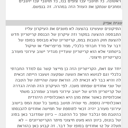
ראשונה. כל תושבי עכו צופים בנו, כל תושבי עכו יושבים
ומחכים שנתקן את העוול הזה במהרה. זה בנפשם.
שגית אפיק
¶
התיקונים שעשינו בהצעה לא משנים את העיקרון עליו
התבססה ההצעה במקור וזה עיקרון של הכנסת קריטריון חדש
להצעת חוק הטבות במס, קריטריון שלא מבוסס בסופו של
דבר על מדד חברתי כלכלי, ממד פריפריאלי או שיקול
ביטחוני אלא הוא קריטריון שעדיין מגדיר ישוב עירוני מעורב
כקריטריון חיצוני.
יחד עם זאת, הקריטריון הזה כן מייצר קשר גם למדד החברתי
כלכלי וגם לנושא הוראת השעה שפקעה ושעכו הייתה זכאית
לה והיא כבר לא זכאית לה. הוראת שעה שהייתה של הטבה
של שני אחוזים שפחתו מעכו. לפי העיקרון הזה תהיה הגדרה
של קריטריון חדש של ישוב עירוני מעורב שמורכב משתי
אוכלוסיות כאשר אחת מהן היא האוכלוסייה היהודית
ואוכלוסייה נוספת. מי שהיה תושב במשך כל שנת המס בישוב
עירוני מעורב יהיה זכאי לתוספת של חמישה אחוזים להכנסתו
כהטבת מס ובלבד שסך כל ההטבה – כיוון שמדובר כאן בסוג
של בונוס, כיוון הוא מעט חיצוני מיתר הקריטריונים – לא
תעלה על 12 אחוזים בסופו של דבר. זה קבוע כאן כהוראת