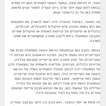
שעה. זו הוראת שעה, במקור הצענו לשנתיים וכאן זה מופיע
בנוסח לזמן קצת יותר ארוך כיוון שצריך לספור שנים מלאות.
מופיע כאן עד 31 בדצמבר 2022.
שר האוצר, באישור הוועדה יהיה רשאי להאריך את התקופות
אם הוא באמת שוכנע שיש שיקולים דמוגרפיים, חברתיים,
כלכליים או שיקולים של עדיפות לאומית או שיקולים אחרים
שקבעה הממשלה ביחס לישוב מעורב שמאפשרים את אותה
הארכה.
בנוסף, נקבע כאן שבתקופת הוראת השעה הממשלה תבחן את
הקריטריון הזה משתי סיבות. הסיבה הראשונה היא שנדמה לי
שקריטריון של ישוב מעורב הוא קריטריון שמבטא אג'נדה,
מדיניות כלכלית, חברתית, פוליטית ולאומית של הממשלה ולכן
על הממשלה יהיה לבחון במהלך השנתיים האלה של הוראת
השעה את הקריטריון הזה, האם היא חושבת שזה קריטריון
שאכן ראוי שיימשך, שאכן ראוי שייכנס למפת הטבות המס
ובמסגרת הזאת היא תוכל לבחון גם את הנושא של הגירה
שלילית כפי שנאמר כאן, גם את הנושא תכנון פריסה וצמצום
פערים בין עיר מעורבת לעיר ששוכנת לידה.
זה פחות או יותר ההסבר. הוא נובע בין היתר גם מכך שעדיין