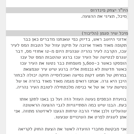
היו"ר יצחק פינדרוס
¶
מיכל, תציגי את ההצעה.
מיכל שיר סגמן (הליכוד)
¶
אדוני היושב ראש, בדיוק כפי שאנחנו מדברים כאן כבר
תקופה מאוד מאוד ארוכה על תיקון עוול של הטבות המס לעיר
עכו, הקרבה לעיר נהריה שנהנית היום מ-12 אחוזי מס, דבר
שגרם לנטישה של העיר עכו ברגע שהטבות המס של עכו
הופסקו כאשר כ-3,600 משפחות כבר נטשו את העיר עכו
כאשר חדשות לא נכנסות אליה ברגע שיש עיר שנמצאת
במרחק של חמש דקות נסיעה ואוכלוסייה חזקה יכולה לבחור
היכן היא גרה. אנחנו רואים מגמה מאוד מאוד ברורה או של
נטישת עיר או של אי כניסה מלכתחילה לטובת העיר נהריה.
בוועדת הכספים נעשה העוול הזה ועל כן באנו לתקן אותו
כעת. הבנו שיש כמה הסתייגויות לגבי ההצעה הראשונה
שהעלינו ולכן אחרי הרבה שיחות הגענו לאיזשהו מתווה. אני
אתן לשגית לפרט את השינויים שנעשו.
אני מבקשת מחברי הוועדה לאשר את הצעת החוק לקריאה