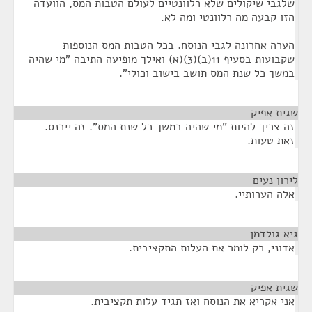
שלגבי שיקולים שלא רלוונטיים לעולם הטבות המס, הוועדה
הזו קבעה מה רלוונטי ומה לא.
הערה אחרונה לגבי הנוסח. בכל הטבות המס הנוספות
שקבועות בסעיף 11(ב)(3)(א) ואילך מופיעה התיבה "מי שהיה
במשך כל שנת המס תושב בישוב וכולי".
שגית אפיק
¶
זה צריך להיות "מי שהיה במשך כל שנת המס". זה ייכנס.
זאת טעות.
לירון נעים
¶
אלה הערותיי.
גיא גולדמן
¶
אדוני, רק לומר את העלות התקציבית.
שגית אפיק
¶
אני אקריא את הנוסח ואז תגיד עלות תקציבית.