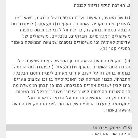
2. הארכת תוקף ודיווח לכנסת
(1) שר האוצר, באישור ועדת הכספים של הכנסת, רשאי בצו
להאריך את התקופה האמורה בסעיף 11(ב)(3א)(ד) לפקודת מס
הכנסה כנוסחו בחוק זה, כך שתחול לגבי שנות מס נוספות
משיקולים דמוגרפיים, חברתיים, כלכליים, משיקולים של
עדיפות לאומית וכן משיקולים נוספים שמצאה הממשלה כאמור
בסעיף קטן (ב).
(2) בתקופת הוראת השעה תבחן הממשלה את השפעתה של
הטבת המס האמורה בסעיף 11(ב)(3א)(ד) לפקודת מס הכנסה
כנוסחו בחוק זה על ישוב עירוני מעורב לעניין חוסנו הכלכלי,
החברתי, תכנון הפריסה של האוכלוסייה בו וכן צמצום פערים
בינו לבין ישובים אחרים בסביבתו. כמו כן תבחן הממשלה מה
הן ההטבות ההולמות לישוב עירוני מעורב ובכלל זה הטבות
מכוח חוק זה. הממשלה תדווח על הבחינה כאמור ועל
מסקנותיה לוועדת הכספים של הכנסת לפני תום תקופת הוראת
השעה כאמור.
היו"ר יצחק פינדרוס
¶
סיימנו את ההקראה.