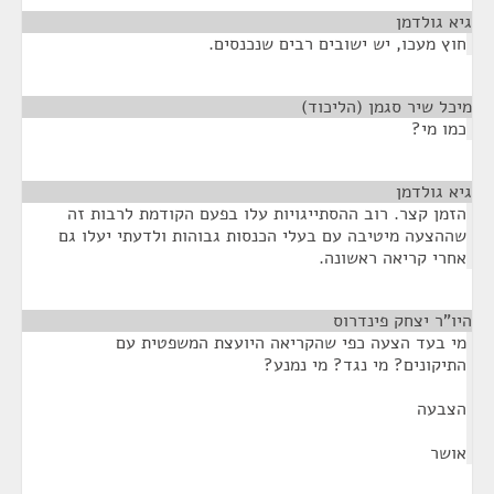
גיא גולדמן
¶
חוץ מעכו, יש ישובים רבים שנכנסים.
מיכל שיר סגמן (הליכוד)
¶
כמו מי?
גיא גולדמן
¶
הזמן קצר. רוב ההסתייגויות עלו בפעם הקודמת לרבות זה
שההצעה מיטיבה עם בעלי הכנסות גבוהות ולדעתי יעלו גם
אחרי קריאה ראשונה.
היו"ר יצחק פינדרוס
¶
מי בעד הצעה כפי שהקריאה היועצת המשפטית עם
התיקונים? מי נגד? מי נמנע?
הצבעה
אושר