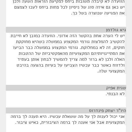
הוועדה לא קיבלה תשובות ביחס לפקיעת הוראות השעה ולכן
יש כאן גם איזה סוג של ניסיון לכל פחות ביחס לעכו לצמצם
את הפגיעה שנוצרה בשל כך.
גיא גולדמן
¶
יש לי הערה אחת בהקשר הזה אדוני. הוועדה כמובן לא חייבת
להקשיב להמלצות גורמי המקצוע בממשלה כשהיא מחוקקת
חוקים, זה לא במחלוקת. גורמי המקצוע בממשלה כבר הביעו
את הסתייגויותיהם המקצועיות מהאפקטיביות של ההטבות
האלה ולכן לא ברור למה צריך להמשיך לבחון אותן בעתיד
ולדווח כאשר כבר עכשיו הצביעו על בעיות בהצעה בהיבט
המקצועי שלה.
שגית אפיק
¶
לא הבנתי.
היו"ר יצחק פינדרוס
¶
אני יכול לענות לך על מה ששאלת עכשיו. היא תענה לך ברמה
המקצועית אבל אני אענה לך ברמה הציבורית, כאיש ציבור.