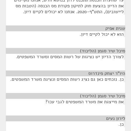
עד שוועדת הכנסת תתכנס לדון בנושא חדש, אנחנו מקיימים
את הדיון בהצעת חוק לתיקון פקודת מס הכנסה (הטבות מס
ליישובים), התש"ף-2020. אנחנו לא יכולים לקיים דיון.
שגית אפיק
¶
הוא לא יכול לקיים דיון.
מיכל שיר סגמן (הליכוד)
¶
לצורך הדיון יש נציגות של רשות המסים ומשרד המשפטים.
היו"ר יצחק פינדרוס
¶
כן. נוכחים כאן גם נציג רשות המסים ונציגת משרד המשפטים.
מיכל שיר סגמן (הליכוד)
¶
את מייצגת את משרד המשפטים לגבי עכו?
לירון נעים
¶
כן.