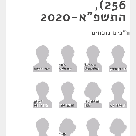
256),
התשפ"א-2020
ח"כים נוכחים
מיכאל
ינון
רם בן ברק
מלכיאלי
אזולאי
ניר ברקת
הילה שי
יצחק
וזאן
אופיר כץ
מיקי לוי
פינדרוס
קטי