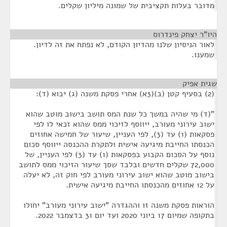
מדובר בעלות תקציבית של שמונה מיליון שקלים.
היו"ר יצחק פינדרוס
¶
לאור הניסיון שלנו מהדיון הקודם, לא נפתח את זה לדיון.
שמענו.
שגית אפיק
¶
(2) בסעיף קטן (ב)(3א) אחרי פסקת משנה (ג) יבוא (ד):
"(ד) מי שהיה במשך כל שנת המס תושב בישוב מוטב שהוא
ישוב עירוני מעורב, ייווסף לזיכוי ממס שהוא זכאי לו לפי
פסקאות (1) עד (3), לפי העניין, שיעור של חמישה אחוזים
הכנסתו החייבת מיגיעה אישית ולתקרת ההכנסה ייווסף סכום
נוסף על הסכום הקבוע בפסקאות (1) עד (3) לפי העניין, של
72,000 שקלים חדשים ובלבד שסך שיעור הזיכוי ממס לתושב
בישוב מוטב שהוא ישוב עירוני מעורב לפי חוק זה, לא יעלה
על 12 אחוזים מהכנסתו החייבת מיגיעה אישית.
הוראות פסקת משנה זו וההגדרה "ישוב עירוני מעורב" יחולו
בתקופה שמיום 17 ביוני 2020 ועד יום 31 בדצמבר 2022.