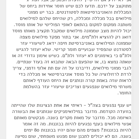
מתוקצב על ידכם. תדעו לכם שיש חוסר אחידות ביחס של
המכללות והאוניברסיטאות לסטודנטים. כבר יש ממוני
מילואים בכל מכללה ומכללה, רק שהיחס שלהם למילואים
משתנה ממקום למקום בהתאם לאופי הפוליטי של אותו מוסד.
יכול להיות מצב שממונה מילואים שמקבל תקציב מאותו מוסד
דואג רק להוציא ולת"מים. אני בתור מפקד מילואים מצפה
שממונה המילואים באוניברסיטת חיפה ידאג לשיעורי עזר
לסטודנט שהפסיד שבועיים חומר קריטי. שלא יעזור להגיש
ולת"ם כי באימונים לא יעזור ולת"ם. כשיש אימון גדודי זה או
שאתה נמצא בו, או שהפעם הבאה שתבוא זה בעוד שנתיים.
לגבי ממוני מילואים, ודיברנו על זה עם תת אלוף ודמני, צריך
לרדת לרזולוציה של כל מוסד אוניברסיטאי או מכללה כדי
לראות שזה באמת קורה ונותנים את היחס העודף לאותם
משרתי מילואים שנפגעים וצריכים שיעורי עזר בהשלמת
החומר.
יש ענף נפגעים בצה"ל - ראיתי את אחת הנציגות שלו שהייתה
בוועדה הקודמת. מדובר במילואימניקים שנותנים את הבשורה
האיומה מכל. מדובר על מאות מקרים בשנה. מבקשים מאותם
אנשי מילואים בענף נפגעים להיות בכוננות. מה זה אומר
להיות בכוננות? מצפים מהם שהם יהיו בכוננות 80 ימים
בשנה. הם לא יכולים לתכנן שום מפגש משפחתי, שום נסיעה