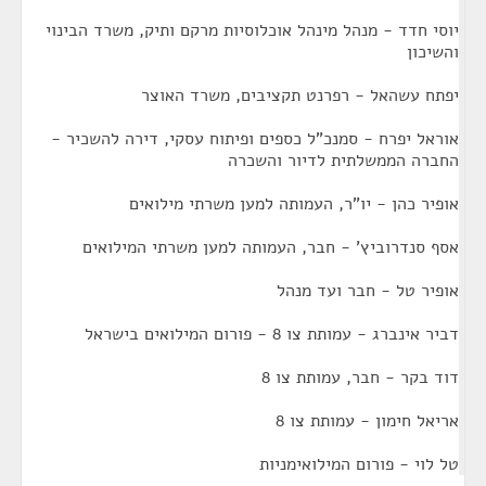
יוסי חדד - מנהל מינהל אוכלוסיות מרקם ותיק, משרד הבינוי
והשיכון
יפתח עשהאל - רפרנט תקציבים, משרד האוצר
אוראל יפרח - סמנכ"ל כספים ופיתוח עסקי, דירה להשכיר -
החברה הממשלתית לדיור והשכרה
אופיר כהן - יו"ר, העמותה למען משרתי מילואים
אסף סנדרוביץ' - חבר, העמותה למען משרתי המילואים
אופיר טל - חבר ועד מנהל
דביר אינברג - עמותת צו 8 - פורום המילואים בישראל
דוד בקר - חבר, עמותת צו 8
אריאל חימון - עמותת צו 8
טל לוי - פורום המילואימניות