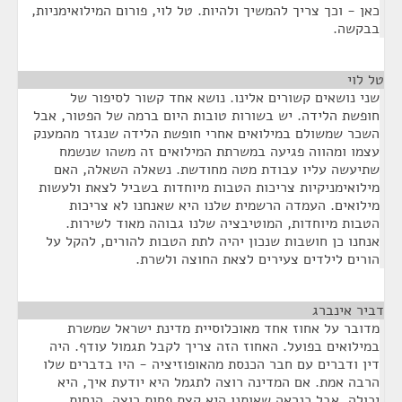
כאן - וכך צריך להמשיך ולהיות. טל לוי, פורום המילואימניות,
בבקשה.
טל לוי
¶
שני נושאים קשורים אלינו. נושא אחד קשור לסיפור של
חופשת הלידה. יש בשורות טובות היום ברמה של הפטור, אבל
השכר שמשולם במילואים אחרי חופשת הלידה שנגזר מהמענק
עצמו ומהווה פגיעה במשרתת המילואים זה משהו שנשמח
שתיעשה עליו עבודת מטה מחודשת. נשאלה השאלה, האם
מילואימניקיות צריכות הטבות מיוחדות בשביל לצאת ולעשות
מילואים. העמדה הרשמית שלנו היא שאנחנו לא צריכות
הטבות מיוחדות, המוטיבציה שלנו גבוהה מאוד לשירות.
אנחנו כן חושבות שנכון יהיה לתת הטבות להורים, להקל על
הורים לילדים צעירים לצאת החוצה ולשרת.
דביר אינברג
¶
מדובר על אחוז אחד מאוכלוסיית מדינת ישראל שמשרת
במילואים בפועל. האחוז הזה צריך לקבל תגמול עודף. היה
דין ודברים עם חבר הכנסת מהאופוזיציה - היו בדברים שלו
הרבה אמת. אם המדינה רוצה לתגמל היא יודעת איך, היא
יכולה, אבל כנראה שאותנו היא קצת פחות רוצה. הנחות