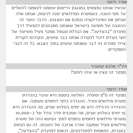
אמיר ודמני
¶
עכשיו אנחנו נמצאים במנגנון היישום ששמנו לעצמנו להשלים
עד סוף השנה. כשמשרת המילואים יפנה לרשות, אנחנו אלה
שניתן את האינדיקציה ונסכם את המנגנון. הדבר השני זה
ההטבה של חופשה בישראל שאנחנו מתכוונים להפעיל דרך
מועדון "בהצדעה". את הגדלת תגמול מפקד פעיל משיעור של
חצי נקודת זיכוי לנקודה אנחנו כבר עושים, ונקודות לקניית
ציוד ספורט זה דבר שאנחנו עושים בתוך הצבא. כל זה לגבי
המפקדים.
היו"ר אלכס קושניר
¶
מפקד זה קצין או שזה לוחם?
אמיר ודמני
¶
מפקד זה מ"פ ומעלה. החלטה נוספת היא שינוי בהגדרת
משרת מילואים פעיל. ההגדרה כלפי לוחמים משתנה. אם
ההגדרה הרגילה היא 20 ימים בשלוש שנים, פה ההגדרה היא
15 ימים בשלוש שנים, מה שמכניס סדר גודל של כ-10,000
משרתי מילואים לוחמים נוספים לתוך הנושא הזה של משרת
מילואים פעיל שמקנה שורה ארוכה של הטבות. זה גם הנחות
באגרות, התאמות לסטודנטים, זכאות למועדון "בהצדעה",