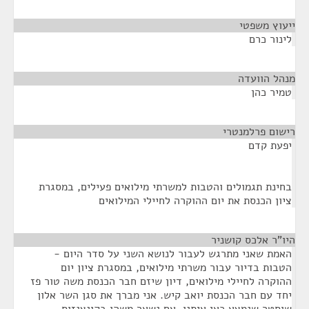
ייעוץ משפטי
¶
לינור כרם
מנהל הוועדה
¶
טמיר כהן
רישום פרלמנטרי
¶
יפעת קדם
בחינת תגמולים והטבות למשרתי מילואים פעילים, במסגרת
ציון הכנסת את יום ההוקרה לחיילי המילואים
היו"ר אלכס קושניר
¶
האמת שאני מתרגש לעבור לנושא השני על סדר היום -
הטבות בדיור עבור משרתי מילואים, במסגרת ציון יום
ההוקרה לחיילי מילואים, דיון שיזם חבר הכנסת משה טור פז
יחד עם חבר הכנסת יואב קיש. אני מברך את סגן השר אלון