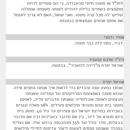
לחו"ל או משהו חיוני מהעבודה, כי הם עשויים להיות
מוקפצים בשתיים בלילה להודיע לאותה משפחה אומללה
שליקר לה מכל קרה משהו. ואני שואל, האם לא צריך לתגמל
את אותם אנשים שנמצאים בכוננות.
אמיר ודמני
¶
דביר, נתנו לזה כבר מענה.
היו"ר אלכס קושניר
¶
אוראל יפרח מ"דירה להשכיר", בבקשה.
אוראל יפרח
¶
אנחנו כמעט שנה עובדים כדי לראות איך אנחנו נותנים איזה
שהוא מענה באמצעות הפרויקטים של המדינה שאנחנו
מבצעים לאותה אוכלוסייה שאנחנו מדברים עליה, לאותם
משקי בית שהם משרתי מילואים פעילים. 58% מאלה שגרים
בשכירות במדינת ישראל הם צעירים עד גיל 40. משק בית
כיום מוציא על דיור, בין אם מדובר בשכירות ובין אם מדובר
בבעלות, סדר גודל של 35% מההכנסה ברוטו שלו. אם נצליח
במהלך שאנחנו מנסים לעשות ליצור עדיפות לחיילי מילואים