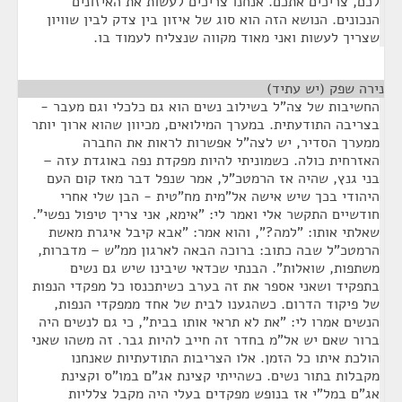
לכם, צריכים אתכם. אנחנו צריכים לעשות את האיזונים
הנכונים. הנושא הזה הוא סוג של איזון בין צדק לבין שוויון
שצריך לעשות ואני מאוד מקווה שנצליח לעמוד בו.
נירה שפק (יש עתיד)
¶
החשיבות של צה"ל בשילוב נשים הוא גם כלכלי וגם מעבר -
בצריבה התודעתית. במערך המילואים, מכיוון שהוא ארוך יותר
ממערך הסדיר, יש לצה"ל אפשרות לראות את החברה
האזרחית כולה. כשמוניתי להיות מפקדת נפה באוגדת עזה –
בני גנץ, שהיה אז הרמטכ"ל, אמר שנפל דבר מאז קום העם
היהודי בכך שיש אישה אל"מית מח"טית - הבן שלי אחרי
חודשיים התקשר אלי ואמר לי: "אימא, אני צריך טיפול נפשי".
שאלתי אותו: "למה?", והוא אמר: "אבא קיבל איגרת מאשת
הרמטכ"ל שבה כתוב: ברוכה הבאה לארגון ממ"ש – מדברות,
משתפות, שואלות". הבנתי שכדאי שיבינו שיש גם נשים
בתפקיד ושאני אספר את זה בערב כשיתכנסו כל מפקדי הנפות
של פיקוד הדרום. כשהגענו לבית של אחד ממפקדי הנפות,
הנשים אמרו לי: "את לא תראי אותו בבית", כי גם לנשים היה
ברור שאם יש אל"מ בחדר זה חייב להיות גבר. זה משהו שאני
הולכת איתו כל הזמן. אלו הצריבות התודעתיות שאנחנו
מקבלות בתור נשים. כשהייתי קצינת אג"ם במו"ס וקצינת
אג"ם במל"י אז בנופש מפקדים בעלי היה מקבל צלליות