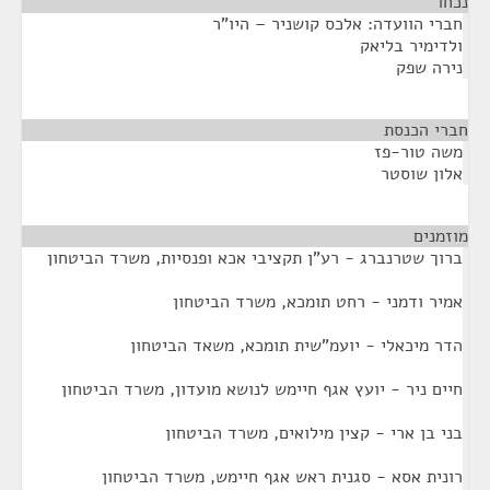
נכחו
¶
חברי הוועדה: אלכס קושניר – היו"ר
ולדימיר בליאק
נירה שפק
חברי הכנסת
¶
משה טור-פז
אלון שוסטר
מוזמנים
¶
ברוך שטרנברג - רע"ן תקציבי אכא ופנסיות, משרד הביטחון
אמיר ודמני - רחט תומכא, משרד הביטחון
הדר מיכאלי - יועמ"שית תומכא, משאד הביטחון
חיים ניר - יועץ אגף חיימש לנושא מועדון, משרד הביטחון
בני בן ארי - קצין מילואים, משרד הביטחון
רונית אסא - סגנית ראש אגף חיימש, משרד הביטחון