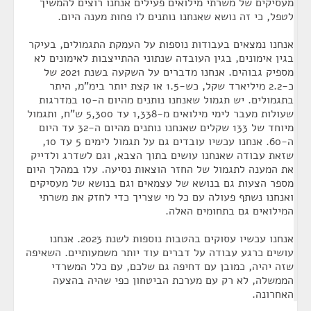
מעסיקים של משרתי מילואים פעילים אנחנו רוצים להמשיך
לטפל, כי זה נושא שאנחנו נותנים לו פחות מענה היום.
אנחנו נמצאים בעבודות נוספות על העמקת התגמולים, בעיקר
בגין אימונים, בגין העובדה שנתוני ההתייצבות לאימונים לא
מספיק גבוהים. אנחנו מדברים על השקעה בשנת 2021 של
כ-2.2 מיליארד שקל, כש-1.5 או קצת יותר בימ"מ, היתר
בתגמולים. יש תגמול שאנחנו נותנים מהיום ה-10 במדרגות
שעולות מעבר לימי מילואים מ-1,338 עד 5,300 ש"ח, ותגמול
מיוחד של 133 שקלים שאנחנו נותנים מהיום ה-32 עד היום
ה-60. אנחנו עכשיו עובדים גם על תגמול לימים 5 עד 10,
שזאת עבודה שאנחנו עושים בתוך הצבא, וגם לשדרג ולדייק
את המענה לתגמול של החזר הוצאות נסיעה. עלו במהלך היום
מספר הצעות גם בנושא של עצמאים וגם בנושא של מעסיקים
ואנחנו נשתף פעולה עם כל מי שצריך כדי לחזק את משרתי
המילואים גם בתחומים האלה.
אנחנו עכשיו עסוקים בהטבות נוספות לשנת 2023. אנחנו
עושים כרגע עבודה על דברים עוד יותר משמעותיים. השאיפה
שזה יהיה, כמובן עם דחיפה גם שלכם, עם כלל המשרדי
הממשלה, לא רק עם מערכת הביטחון כפי שהיה בהצעה
האחרונה.