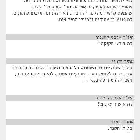
לפי שלושת החודשים האחרונים כשהוא היה מובטל, מה
שאומר שהוא לא מקבל את התגמול המלא של השכר
שהמעסיק שלו משלם. זה דבר נוראי שאנחנו חייבים לתקן, כי
זה פוגע במעסיקים ובחיילי המילואים.
היו"ר אלכס קושניר
¶
זה דורש חקיקה?
אמיר ודמני
¶
בעוד שבועיים זה משתנה. כל סיפור משפרי השכר נפתר ביחד
עם ביטוח לאומי. בעוד שבועיים אמורה להיות ועדת עבודה,
ושם זה אמור להיכנס - -
היו"ר אלכס קושניר
¶
זה אישור תקנות?
אמיר ודמני
¶
כן, זו תקנה.