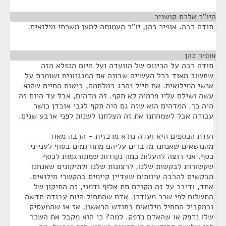
היו"ר אלכס קושניר
¶
תודה רבה. אופיר כהן, יו"ר העמותה למען משרתי מילואים.
אופיר כהן
¶
תודה רבה על הכינוס של הוועדה ועל היום הנפלא הזה
שחשוב מאוד בכל העשייה שבונה את המנגנונים ושומרת על
אנשי המילואים. אם חייל נהרג במלחמה, ביטוח החיים שהוא
עשה ושילם עליו פרמיה לא תקף. זה מדהים, אבל עד היום זה
היה כך. המדהים הוא שזה גם היה תקף לגבי אובדן כושר
עבודה אבל לשמחתנו את זה הצלחנו לשנות לפני ארבע שנים.
ועדת הכספים היא ועדה נורא מרכזית - הרבה מאוד
מהנושאים שאנחנו מדברים עליהם מתורגמים בסוף לענייני
כסף. אני רוצה להעלות כמה נקודות שמתורגמות לכסף
שקשורות לבקשות שלנו, לרצונות שלנו ולתיקונים שאנחנו
מבקשים להרבה עיוותים שעדיין קיימים בהקשרי מילואים.
אחד, ודיבר על זה מקודם תת אלוף ודמני, זה התיקון של
התשלום לפי שכר מעודכן. אדם שהתחיל היום עבודה חדשה
ובמקביל התחיל מילואים בחודש הראשון, אז או שהמעסיק
שלו נדפק או שהאדם נדפק. למה? כי הוא מקבל את השכר