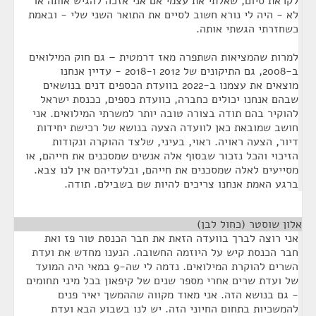
לקראת סיום, שאלתי את עצמי אם אני אזכה להגיש אותה או
לא - היה לי נורא חשוב לסיים את התואר השני שלי - ובאמת
כשחזרתי הגשתי אותה.
למרות שהמציאות השתפרה מאז דרמטית – גם חוק המילואים
ב-2008, גם התיקונים של 2012 ו-2018 - עדיין אנחנו
מוצאים את עצמנו ב-2022 בוועדת הכספים דנים בנושאים
שבהם אנחנו יכולים כחברה, כוועדת כספים, ככנסת ישראל
להוקיר בהם תודה בצורה טובה יותר למשרתי המילואים. אני
חושב שמובאת כאן לוועדה הצעה בנושא של רכישת יחידות
דיור, הצעה ראויה. ראוי, בעיני, שלצד ההוקרה ונקודות
הזיכוי והכל נזכור שבסוף אלה אנשים שמסכנים את חייהם, או
מסייעים לאלה שמסכנים את חייהם, ובלעדיהם אין לנו צבא.
ברגע האמת אנחנו צריכים להיות שם בשבילם. תודה.
אלון שוסטר (כחול לבן)
¶
אני רוצה לברך בוועדה הזאת את חבר הכנסת טור פז ואת
חבר הכנסת קיש על היוזמה החשובה. הנענו מחדש את ועדת
השרים להוקרת המילואים. נדמה לי שה-9 במאי היה המועד
של ועדת שרים אחרי מספר שנים של קיפאון בכל מיני תחומים
- גם בנושא הזה. אני מאוד מקווה שההמשך יאיר פנים
להמשכיות בתחום החיוני הזה. יש לנו בשבוע הבא ועדת