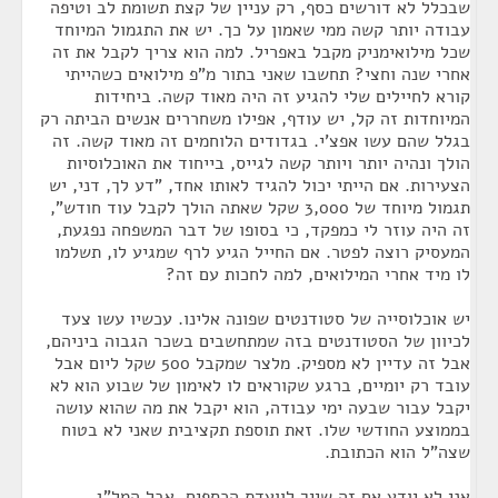
שבכלל לא דורשים כסף, רק עניין של קצת תשומת לב וטיפה
עבודה יותר קשה ממי שאמון על כך. יש את התגמול המיוחד
שכל מילואימניק מקבל באפריל. למה הוא צריך לקבל את זה
אחרי שנה וחצי? תחשבו שאני בתור מ"פ מילואים כשהייתי
קורא לחיילים שלי להגיע זה היה מאוד קשה. ביחידות
המיוחדות זה קל, יש עודף, אפילו משחררים אנשים הביתה רק
בגלל שהם עשו אפצ'י. בגדודים הלוחמים זה מאוד קשה. זה
הולך ונהיה יותר ויותר קשה לגייס, בייחוד את האוכלוסיות
הצעירות. אם הייתי יכול להגיד לאותו אחד, "דע לך, דני, יש
תגמול מיוחד של 3,000 שקל שאתה הולך לקבל עוד חודש",
זה היה עוזר לי כמפקד, כי בסופו של דבר המשפחה נפגעת,
המעסיק רוצה לפטר. אם החייל הגיע לרף שמגיע לו, תשלמו
לו מיד אחרי המילואים, למה לחכות עם זה?
יש אוכלוסייה של סטודנטים שפונה אלינו. עכשיו עשו צעד
לכיוון של הסטודנטים בזה שמתחשבים בשכר הגבוה ביניהם,
אבל זה עדיין לא מספיק. מלצר שמקבל 500 שקל ליום אבל
עובד רק יומיים, ברגע שקוראים לו לאימון של שבוע הוא לא
יקבל עבור שבעה ימי עבודה, הוא יקבל את מה שהוא עושה
בממוצע החודשי שלו. זאת תוספת תקציבית שאני לא בטוח
שצה"ל הוא הכתובת.
אני לא יודע אם זה שייך לוועדת הכספים, אבל המל"ג