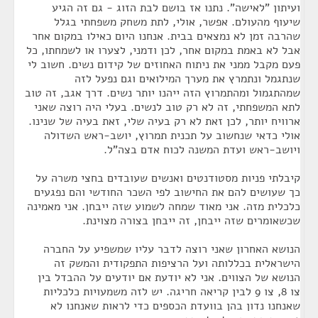
ועיתון "לאישה". נתנו אז בושם לבת הזוג - גם זה הגיע
שיעוף מהעולם. אפשר, אולי, לתת משחק משפחתי בגלל
שהרבה זמן לא נמצאים בבית. אנחנו היום כאילו במקום אחר
אבל לא באמת במקום אחר, לכן ודמני, לצערו או לשמחתו, כל
פעם מקבל ממני את ניתוח האחוזים של קידום נשים. חשוב לי
שנתגמל ונתמרץ את מערך המילואים וגם נפעל לזה
שמהתגמול ומהתמרוץ הזה ייהנו יותר נשים. דרך אגב, זה טוב
לתא המשפחתי, זה לא רק טוב לנשים. בעלי היה רוצה שאני
ארוויח יותר, לכן זאת לא רק בעיה שלי, זאת בעיה של שנינו.
אולי כדאי שנחשוב על תכנית תמרוץ, יושב-ראש השדולה
ויושב-ראש ועדת המשנה לכוח אדם בצה"ל.
קיבלתי פניות מסטודנטים ואנשים שעובדים בחצי משרה על
כך שעושים להם את החישוב לפי השכר החודשי והם נפגעים
כלכלית מזה. אני מאוד שמחה לשמוע שזה ייבחן. אני מאמינה
שכשאומרים שזה ייבחן, זה ייבחן בצורה מצוינת.
הנושא האחרון שאני רוצה לדבר עליו שמשפיע על החברה
הישראלית בכללותה ועל הרציפות התפקודית והמשק זה
הנושא של הצווים. אני לא יודעת אם יודעים על ההבדל בין
צו 8, צו 9 לבין קריאה חריגה. יש לזה משמעויות כלכליות
שאנחנו נדון בהן בוועדת הכספים כדי לראות שאנחנו לא