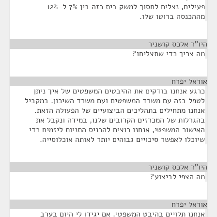
פעילים, נצליח לחסוך למשק בית כזה בין 7% ל-12%
מההכנסה ברוטו שלו.
היו"ר אלכס קושניר
¶
מה צריך כדי שתצליחו?
אוראל יפרח
¶
כרגע אנחנו בודקים את ההיבטים המשפטים של איך ניתן
לטפל בזה עם משרד המשפטים ועם משרד השיכון. במקביל
אנחנו מתחילים בתהליכים הביצועיים של הפעולה הזאת.
בהגרלות של המכרזים הקרובים שלנו, במידה ונקבל את
האישור המשפטי, אנחנו רוצים להכניס התניות ליזמים כדי
שיוכלו לאפשר סיכויים גבוהים יותר לאותה אוכלוסייה.
היו"ר אלכס קושניר
¶
מה הצפי לביצוע?
אוראל יפרח
¶
אנחנו תלויים בהיבט המשפטי. אם יגידו לי היום בערב