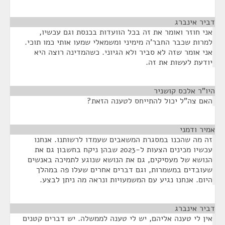
דביר אינברג
¶
אני חוזר ואומר את זה בכל הוועדות בכנסת וגם עכשיו,
למרות שכבר החבר'ה מימיני ומשמאלי שמעו אותי כמו תוכי.
אני אומר שזה לא סביר ולא הגיוני. כשהמדינה רוצה היא
יודעת לעשות את זה.
היו"ר אלכס קושניר
¶
האם צה"ל יכול להתייחס לטענה הזאת?
אמיר ודמני
¶
זה מה שהכנו במסגרת המשאבים שעמדו לרשותנו. אנחנו
עכשיו מכינים הצעות ל-2023 שבהן ניקח בחשבון גם את
הנושא של מעסיקים, גם את הנושא שנוגע לתמיכה באנשים
שעובדים במשמרות, וגם דברים אחרים שעלו פה במהלך
היום. אנחנו נגיע עם המשמעויות ונראה מה ניתן לבצע.
דביר אינברג
¶
אין לי טענה אליהם, יש לי טענה לממשלה. יש דברים קטנים