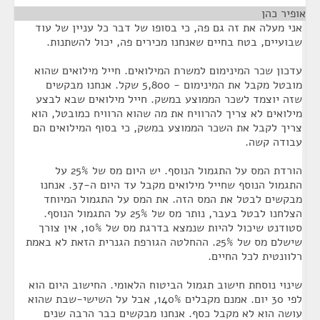
אופיר כהן
¶
אני מעלה את זה גם פה, כי בסופו של דבר כל עניין של עוד
שבועיים, בטח בחיים שאנחנו מכירים פה, יכול להשתנות.
עדכון שכר המינימום למשרת המילואים. חייל מילואים שהוא
מובטל מקבל את המינימום - 5,800 שקל. אנחנו מבקשים
שזה יוצמד לשכר הממוצע במשק. חייל מילואים שבא לבצע
מילואים לא צריך להרוויח את מה שהוא הרוויח כמובטל, הוא
צריך לקבל את השכר הממוצע במשק, כי בסוף המילואים הם
עבודה קשה.
הורדת המס על התגמול הנוסף. יש היום מס של 25% על
התגמול הנוסף שחייל מילואים מקבל עד היום ה-37. אנחנו
מבקשים לבטל את המס הזה. את המס על התגמול המיוחד
הצלחנו לבטל בעבר, נותר מס של 25% על התגמול הנוסף.
סטודנט שיכול להיות שנמצא בדרגת מס של 10%, אין צורך
שישלם מס של 25%. ההחלטה הגורפת הגנרית הזאת לא באמת
רלוונטית לכל החיים.
שינוי נוסחת חישוב תגמול הביטוח הלאומי. החישוב היום הוא
לפי 30 יום. אמנם מקבלים 140%, אבל על השישי-שבת שהוא
עושה הוא לא מקבל כסף. אנחנו מבקשים כבר הרבה שנים