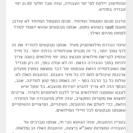
שהחישוב יילקח לפי ימי העבודה, שזה שכר חלקי 21.67 ימי
עבודה בחודש.
עדכון סכום התגמול המיוחד. סכום התגמול המיוחד לא עודכן
משנת 1998 כשהוא נחקק. אנחנו מבקשים שהוא יוצמד למדד
לפחות מהיום ואילך.
שינוי הגדרת מילואימניק פעיל. אנחנו מבקשים להוריד את זה
לרף נמוך יותר, כי זה מכניס אוכלוסייה גדולה יותר. כל חייל
שזמין לקריאת מילואים ומבצע כמה ימי מילואים בשנה צריך
להיות בתוך ההגדרה הזאת. זה לא עולה כסף, זה רק מגדיל
את האוכלוסייה הזאת שבסופו של דבר נמצאת במעין מועדון
צרכנות שיכולים לתת לה כל מיני הטבות. ההטבות האלו לא
עולות כל כך הרבה כסף - זה באמת כסף קטן למדינה. אגב,
הכסף הזה לא צריך להגיע ישירות מהצבא. כל שקל שיש
לצבא שמופנה למילואים צריך ללכת לאימונים ולציוד. צריכים
למצוא את מקורות התקציב, שזה חלק מהעבודה של הוועדה
הזאת, כדי לשלם את ההטבות, השינויים, הפיצויים והשיפויים
שאנחנו מבקשים לכל חיילי המילואים.
בעניין ההטבות, שזה הנושא הכי חי, אנחנו מברכים על
העבודה המצוינת שאכ"א ביצעה, ההטבות האלו הן נפלאות.