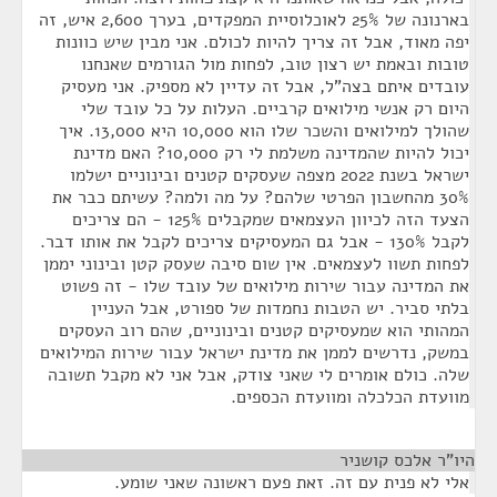
בארנונה של 25% לאוכלוסיית המפקדים, בערך 2,600 איש, זה
יפה מאוד, אבל זה צריך להיות לכולם. אני מבין שיש כוונות
טובות ובאמת יש רצון טוב, לפחות מול הגורמים שאנחנו
עובדים איתם בצה"ל, אבל זה עדיין לא מספיק. אני מעסיק
היום רק אנשי מילואים קרביים. העלות על כל עובד שלי
שהולך למילואים והשכר שלו הוא 10,000 היא 13,000. איך
יכול להיות שהמדינה משלמת לי רק 10,000? האם מדינת
ישראל בשנת 2022 מצפה שעסקים קטנים ובינוניים ישלמו
30% מהחשבון הפרטי שלהם? על מה ולמה? עשיתם כבר את
הצעד הזה לכיוון העצמאים שמקבלים 125% - הם צריכים
לקבל 130% - אבל גם המעסיקים צריכים לקבל את אותו דבר.
לפחות תשוו לעצמאים. אין שום סיבה שעסק קטן ובינוני יממן
את המדינה עבור שירות מילואים של עובד שלו - זה פשוט
בלתי סביר. יש הטבות נחמדות של ספורט, אבל העניין
המהותי הוא שמעסיקים קטנים ובינוניים, שהם רוב העסקים
במשק, נדרשים לממן את מדינת ישראל עבור שירות המילואים
שלה. כולם אומרים לי שאני צודק, אבל אני לא מקבל תשובה
מוועדת הכלכלה ומוועדת הכספים.
היו"ר אלכס קושניר
¶
אלי לא פנית עם זה. זאת פעם ראשונה שאני שומע.