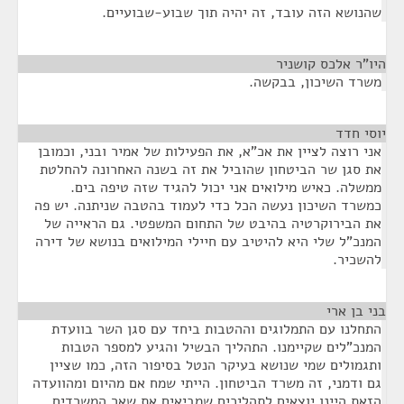
שהנושא הזה עובד, זה יהיה תוך שבוע-שבועיים.
היו"ר אלכס קושניר
¶
משרד השיכון, בבקשה.
יוסי חדד
¶
אני רוצה לציין את אכ"א, את הפעילות של אמיר ובני, וכמובן
את סגן שר הביטחון שהוביל את זה בשנה האחרונה להחלטת
ממשלה. כאיש מילואים אני יכול להגיד שזה טיפה בים.
כמשרד השיכון נעשה הכל כדי לעמוד בהטבה שניתנה. יש פה
את הבירוקרטיה בהיבט של התחום המשפטי. גם הראייה של
המנכ"ל שלי היא להיטיב עם חיילי המילואים בנושא של דירה
להשכיר.
בני בן ארי
¶
התחלנו עם התמלוגים וההטבות ביחד עם סגן השר בוועדת
המנכ"לים שקיימנו. התהליך הבשיל והגיע למספר הטבות
ותגמולים שמי שנושא בעיקר הנטל בסיפור הזה, כמו שציין
גם ודמני, זה משרד הביטחון. הייתי שמח אם מהיום ומהוועדה
הזאת היינו יוצאים לתהליכים שמביאים את שאר המשרדים