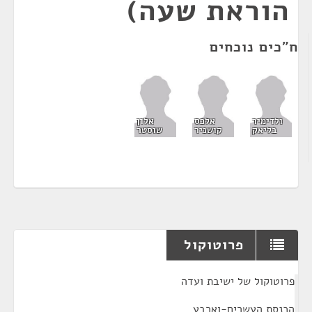
הוראת שעה)
ח"כים נוכחים
ולדימיר
אלכס
אלון
בליאק
קושניר
שוסטר
פרוטוקול
¶
פרוטוקול של ישיבת ועדה
הכנסת העשרים-וארבע