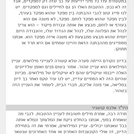
בתקשורת עלו כל מיני ידיעות על כך שזה רק למפקדים, אבל
זה לא נכון. ההטבות האלו הן גם לחיילים וגם למפקדים. יש
לנו סייג קטן לגבי ההבחנה בין מפקד שהוא מפקד בעורף,
לבין מפקד שהוא מפקד לוחם. מפקד, לא משנה אם הוא
בעורף או לוחם, מבצע את אותה עבודת פיקוד – הוא צריך
לנהל את הפלוגה שלו, לנהל את הגדוד שלו, והעבודה היום
יומית שהוא מבצע מתבצעת לא משנה איזה מפקד הוא. אנחנו
מסתייגים מההבחנה הזאת והיינו שמחים אם היא תרד או
תתוקן.
בדיון הקודם הייתה סערה שלא קשורה לענייני מילואים. עניין
המילואים הוא עניין טהור. אסור בשום פנים ואופן שלדיונים
האלה ייכנסו שיקולים שהם לא שיקולים של מילואים. מכיוון
שהיום הזה לא הסתיים עדיין, יש לנו עוד טקס ואחר כך דיון
במליאה, אני פונה אליכם, חברי הבית, לשמור את העניין הזה
כטהור.
היו"ר אלכס קושניר
¶
תודה רבה, אמרת מילים חשובות לעניין ההטבות. לגבי מה
שאמרת בסוף, אנחנו בהחלט ניקח את המלצתך ונמלא אותה
ככל שאנחנו יכולים. עניין המילואים, אמרתי את זה בתחילת
הדיון, זה אולי הקונצנזוס האחרון או אחד האחרונים שנשאר