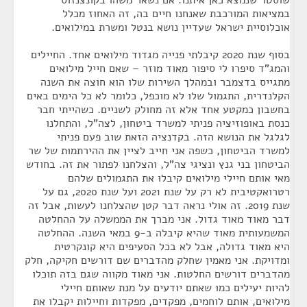
שוסטר שנמצא כאן איתנו. אם נשאר משהו בקונצנזוס
במציאות המורכבת שאנחנו חיים בה, זה האחוז מכלל
אוכלוסיית ישראל שעדיין נושא בנטל ומשרת במילואים.
בסוף שנת 2020 קיבלתי פנייה מגדוד מילואים אחד. החיילים
והמג"ד סיפרו לי סיפור מאוד מוזר – שאם חייל מילואים
מתגייס בדצמבר ובמהלך השירות שלו הוא חוצה את השנה
הקלנדרית, התגמול שלו לא מוכפל, כלומר לא כל הימים באים
בחשבון כמקטע אחד אלא זה מחולק לשניים. כשהייתי חבר
כנסת באופוזיציה פניתי למשרד ביטחון, לצה"ל, והתחלנו
לגלגל את הנושא הזה. בקדנציה הזאת שוב פעם פניתי
למשרד הביטחון, כשפה אני חייב לציין את ההירתמות של שר
הביטחון בני גנץ ונציגי צה"ל, והצלחנו לפתור את זה. בחודש
מאי אותם חיילי מילואים קיבלו את התגמולים שלהם
רטרואקטיבית לא רק על שנת 2021 ועל שנת 2020, גם על
שנת 2019. זה אולי נראה דבר קטן שהצלחנו לעשות, אבל זה
דבר מאוד מאוד גדול. אני מברך את הממשלה על ההחלטה
המשמעותית מאוד שהיא קיבלה ב-9 במאי השנה. ההחלטה
היא מאוד גדולה, אבל לא בכל הסעיפים היא קונקרטית
ומדויקת. אני מאמין שחלק מהדברים שם דורשים חקיקה, חלק
מהדברים דורשים החלטות. אני מאוד מקווה שגם בזה תוכלו
להיות יעילים כמו שאתם יודעים על מנת שאותם חיילי
מילואים, אותם לוחמים, מפקדים, מפקדות וחיילות יקבלו את