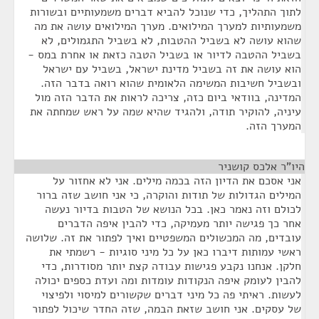
לתוך התהליך, כדי שנוכל להביא דברים משמעותיים ובשורות
משמעותיות למערך המילואים. מערך המילואים עושה את מה
שהוא עושה לא בשביל ההטבות, לא בשביל התגמולים, לא
בשביל ההטבה לדיור או בשביל הטבה כזאת או אחרת במס -
הוא עושה את זה בשביל מדינת ישראל, בשביל עם ישראל
ובשביל חשיבות המשימה הלאומית שהוא רואה בדבר הזה.
המדינה, בוודאי ביום כזה, צריכה לראות את הדבר הזה מול
עיניה, להוקיר תודה, ולהגיד שהיא שמה על ראש שמחתה את
המערך הזה.
היו"ר אלכס קושניר
¶
אני אסכם את הדיון הזה בכמה מילים. אני לא אחזור על
המילים הגדולות של תודות והוקרה, כי אני חושב שזה ברור
לכולם וזה נאמר כאן. בכל הנושא של הטבות בדיור נעשה
אחר כך פגישה יותר מעמיקה, כדי להבין איפה הדברים
עובדים, מה המכשולים המשפטיים ואיך לפתור את זה. שלושה
ראשי עמותות דיברו כאן על כל מיני סוגיות - רשמתי את
חלקן. אנחנו נקבע פגישות עבודה קצת יותר מסודרות, כדי
להבין לעומק איפה הנקודות עומדות ומה ועדת כספים יכולה
לעשות. ראיתי פה כל מיני דברים שקשורים למיסוי ולפיצוי
של עסקים. אני חושב שזאת הבמה, שזה החדר שיכול לפתור