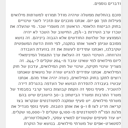
ודברים נוספים.
סוכם בהחלטת ממשלה שיהיה מודל תמרוץ למשרתות מילואים
פעילות תוך 90 יום. אנחנו מוכנים עם תזכיר לשני שינויים
בחוק הביטוח הלאומי. הראשון זה משפרי שכר. מי שהעלה את
שכרו ערב השירות ב-25%, החישוב של השכר לא יהיה
הממוצע של שלושת החודשים אלא הגבוה ביניהם. זה נושא
מסוכם שניתן לאשר אותו בתקנה, לפי חוות הדעת המשפטית
שקיבלנו, ואנחנו עתידים לעשות את זה בוועדת העבודה
והרווחה. השינוי השני זה העלאת ערך התגמול המינימאלי
ליום מילואים למי שאינו עובד מ-204 שקלים ל-244. זה
מצריך שינוי חקיקה, שינוי של חוק המילואים, עדכון של חוק
המילואים. אנחנו עתידים להגיש שורה של נושאים שאנחנו
רוצים לתקן בחוק המילואים, כשזה יהיה אחד מהם. אנחנו
עכשיו בעבודה להסדרת הנושא של העדפה בהגרלת דירה
להשכיר. סעיף נוסף זה הקמת קבוצות כושר קרבי בסבסוד של
משרד התרבות ומשרד הביטחון ב-30 הישובים שיש בהם
משרתי מילואים. יש סעיף שמקנה לסטודנטים שנקראו בצו
קריאה חריג לצו 8 ו-9 את אותן הטבות. סעיף נוסף מגדיל את
מלגת הפר"ח לסטודנטים מ-9,100 שקלים ל-10,000 שקלים.
יש עוד סעיפים שקשורים למאיץ עסקי, לאקסלרטורים,
לסטארט-אפים של משרתי מילואים. בנושא של הוקרת