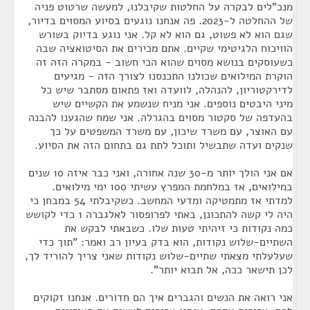
מנכ"לים לבקרה על החלטות שקיבלנו, למעשה שרטוט פניה
של ההחלטה ל-2023. פה אנחנו נוגעים בסיוע המסוים בדיור,
שגם הוא לא פשוט, גם הוא לא קל. אני נוגע בדיוק בשורש
הוויכוח הלגיטימי שקיים. אתם מכירים את הסיטואציה שבה
כשעוסקים בנושא מסוים שהוא הכי חשוב - במקרה הזה זה
הוקרת המילואים שכולנו התכנסנו לצורך הזה - מגיעים
לדירקטוריון, להנהלה, לוועדה ואז פתאום מסתבר שיש כל
מיני היבטים נוספים. אני מניח שנשמע את הקשיים שיש
בהעדפה של סקטור מסוים בהגרלה. אני שמח שהגענו להבנה
עם האוצר, עם משרד שיכון, עם משרד המשפטים על כך
שנקים ועדה שתבשיל ותוכל לתת גם בתחום הזה את הסיוע.
אם אני הולך יותר מ-30 שנה אחורה, ואני כבר איזה 10 שנים
במילואים, אז במלחמת המפרץ עשיתי 100 ימי מילואים.
למדתי אז מתמטיקה ומדעי המחשב. כשקיבלתי 54 במבחן כי
היה לי קשה להתכונן, באתי לפרופסור לאלגברה 1 כדי לקושש
כמה נקודות כי זיהיתי טעות שלו. כשבאתי לבקש את
השתיים-שלוש נקודות, הוא בדק בעיון רב ואמר: "תוך כדי
שעלעלתי מצאתי שתיים-שלוש נקודות שאני צריך להוריד לך,
לכן תישאר ככה, אל תבוא יותר".
אני רואה את הנשים והגברים איך הם חדורים. אנחנו זקוקים