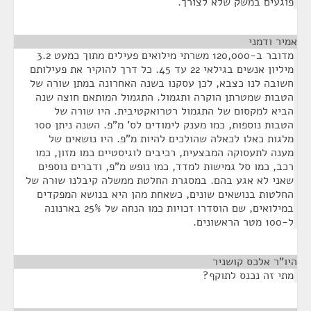
פוגעים במשק שלא לצורך.
אמיר ודמני
¶
מדובר ב-120,000 משרתי מילואים פעילים מתוך כמעט 3.2
מיליון אנשים בגילאי 22 עד 45. כל דרך להוקיר את פעילותם
חשובה לנו כצבא, לכן עסקנו בשנה האחרונה במתן שורה של
הטבות שמטרתן הוקרה ותגמול. התגמול המותאם חוצה שנה
הביא למקסום של התגמול רטרואקטיבית. היו שורה של
הטבות נוספות, כמו מענק לימודים לס' מ"פ. השנה ניתן 100
מלגות כאלו לכאלה שהולכים להיות מ"פ. היו נושאים של
מענה לתעסוקה המבצעית, רכיבים לוגיסטיים כמו מזון, כמו
רכב, כמו סל גמישות למדד, כמו נופש מ"פ, ודברים נוספים
שאני לא אגע בהם. במסגרת החלטת ממשלה קיבלנו שורה של
החלטות בנושאים שונים, כשאחת מהן היא בנושא המפקדים
במילואים, שם הוסדרו זכויות כמו הנחה של 25% בארנונה
ל-100 מטר הראשונים.
היו"ר אלכס קושניר
¶
מתי זה נכנס לתוקף?