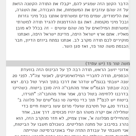
הדבר הקטן הזה שמגיע להם, יקבלו את התודה הקטנה הזאת
על זה שהם עוזבים את המשפחות, את העבודה, את השגרה,
את הלימודים, שמים מדים ומשרתים אותנו בכל מיני גזרות
ובכל מיני מקומות. זאת גם ההזדמנות להגיד תודה למשרתי
ומשרתות המילואים על מה שהם עושים - זה בכלל לא מובן
מאליו. אתם ארץ ישראל היפה, מדינת ישראל היפה, ואנחנו
מוקירים לכם תודה מקרב לב. אנחנו נפתח ביוזם הדיון, חבר
הכנסת משה טור פז, ואז סגן השר.
משה טור פז (יש עתיד)
¶
אדוני יושב הראש, תודה רבה לך על הכינוס הזה בוועדת
הכספים, תודה לחבריי המילואימניקים, לאנשי צה"ל. לפני 20
שנה ישבתי בנגמ"ש שדהר את דרכו בתוך העיר טול כרם. יצא
ככה שבתוך הנגמ"ש אחד מהחבר'ה היה סוכן ביטוח. כשהיינו
בדרכנו ללחימה בטול כרם, אמר אחד מהחבר'ה: "תגידו,
ביטוח יש לכם"? תוך כדי נסיעה 10 נגמ"שים של פלוגה ב'
בגדוד 420 של חטיבת שועלי מרום עשו ביטוח חיים כדי
שחלילה אם יקרה משהו הם יהיו מכוסים. דרך אגב, אחד
מהחיילים מפלוגה א', אורן צמיק, לא חזר מהקרב הזה, הוא
נהרג בסיבוב של מחנה הפליטים. כשכולם חשבו על הביטוח,
אני חשבתי על עבודת התזה שלי באוניברסיטה שהייתה