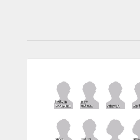
ינון
בצלאל
 כץ
רם שפע
אזולאי
סמוטריץ'
 שי
אחמד
יצחק