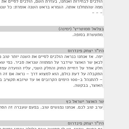
הולכים לבחירות ואנחנו, בעזרת השם, הולכים לסיים את 
ממה שהתחלנו אותה. הגמרא בראש השנה אומרת: כל שנה
- - -
בצלאל סמוטריץ' (ימינה)
¶
מתעשרת בסופה.
היו"ר יצחק פינדרוס
¶
יפה. אז אנחנו כנראה הולכים לסיים את השנה יותר טוב 
לכאן שר האוצר שידבר על המתווה שנראה סביר. כפי שאמ
חלק אחד על דחיית החוק והחלק השני, עליו הוועדה עמ
התקבלה על דעת כולם, הוא למצוא דרך – נראה אם זה הו
– להתנהל ב-100 הימים הקרובים או עד שיובא ת
האוצר, בבקשה.
שר האוצר ישראל כץ
¶
ערב טוב לכם. אנחנו נפגשים שוב. בפעם שעברה זה הסתי
היו"ר יצחק פינדרוס
¶