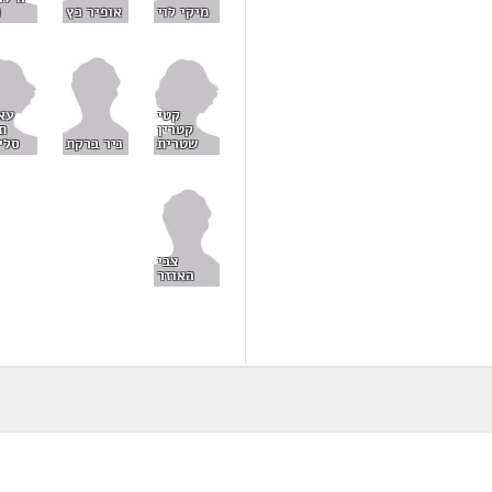
ו
מיקי לוי
אופיר כץ
קטי
עא
קטרין
ת
שטרית
סלי
ניר ברקת
צבי
האוזר