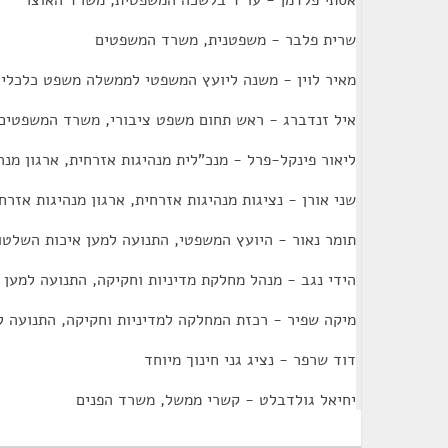
אסתי פלדמן - עו"ד בלשכה המשפטית, משרד האוצר
שרית פלבר - משפטנית, משרד המשפטים
מאיר לוין - משנה ליועץ המשפטי לממשלה משפט כלכלי
איל זנדברג - ראש תחום משפט ציבורי, משרד המשפטים
ליאור פינקל-פרל - מנכ"לית מנהיגות אזרחית, ארגון מנה
שני אורן - נציגות מנהיגות אזרחית, ארגון מנהיגות אזרח
תומר נאור - היועץ המשפטי, התנועה למען איכות השלטו
הידי נגב - מנהל מחלקת מדיניות וחקיקה, התנועה למען 
מיקה שפיר - רכזת המחלקה למדיניות וחקיקה, התנועה ל
דוד שרפר - נציג גני חינוך מיוחד
יחיאל גולדבלט - קשרי ממשל, משרד הפנים