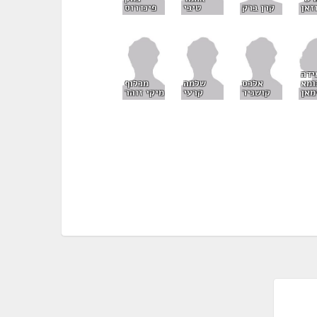
זאן
קרן ברק
טיבי
פינדרוס
ידה
ומא
אלכס
שלמה
מכלוף
מאן
קושניר
קרעי
מיקי זוהר