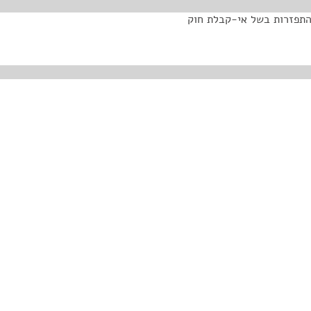
מס' 50 - הוראת שעה) (התפזרות בשל אי-קבלת חוק