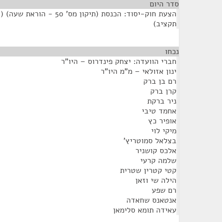
סדר היום
הצעת חוק-יסוד: הכנסת (תיקון 
תקציב)
נכחו
¶
חברי הוועדה: יצחק פינדרוס – היו"ר
ינון אזולאי – מ"מ היו"ר
רם בן ברק
קרן ברק
ניר ברקת
אחמד טיבי
אופיר כץ
מיקי לוי
בצלאל סמוטריץ'
אלכס קושניר
שלמה קרעי
קטי קטרין שטרית
הילה שי וזאן
רם שפע
אנטאנס שחאדה
עאידה תומא סלימאן