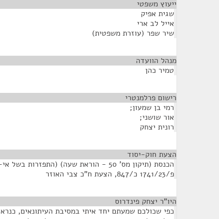
ייעוץ משפטי
¶
שגית אפיק
אייל לב ארי
שיר שפר (עוזרת משפטית)
מנהל הוועדה
¶
טמיר כהן
רישום פרלמנטרי
¶
רמי בן שמעון;
אור שושני;
רונית יצחק
הצעת חוק-יסוד
¶
הכנסת (תיקון מס' 50 - הוראת שעה) (התפזרות 
פ/1741/23 כ/847, הצעת ח"כ צבי האוזר
היו"ר יצחק פינדרוס
¶
כפי שכולכם שמעתם יחד איתי במסיבת העיתונאים, כנראה