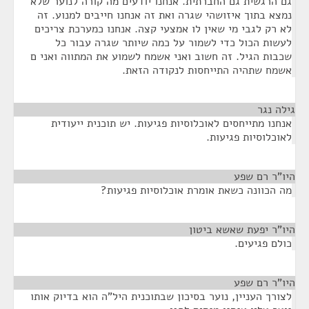
גם הרגשית גם החברתית. אנחנו יודעים מה קורה לנוער שלא
נמצא בתוך איזושהי שגרה ואת זה אנחנו חייבים למנוע. זה
לא רק לגבי מי שאין לו אמצעי קצה. אנחנו כמערכת צריכים
לעשות הכול כדי לשמור על כמה שיותר שגרה עבור כל
שכבות הגיל. זה חשוב ואני אשמח לשמוע את המתווה ואני ם
אשמח שתהיה התייחסות לנקודה הזאת.
גילה נגר
¶
אנחנו מתייחסים לאוכלוסיות פגיעות. יש תוכנית ייעודית
לאוכלוסיות פגיעות.
היו"ר רם שפע
¶
מה הכוונה כשאת אומרת אוכלוסיות פגיעות?
היו"ר יפעת שאשא ביטון
¶
כולם פגיעים.
היו"ר רם שפע
¶
לצורך העניין, נוער בסיכון שבתוכנית היל"ה הוא בדיוק אותו