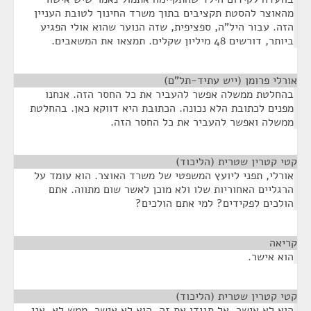
מהאוצר להסטת תקציבים בתוך משרד החינוך לטובת העניין
הזה. עבור היל"ה, ספציפית, שזה הנוער שהוא אולי הפגיע
ביותר, דורשים 48 מיליון שקלים. תמצאו את המשאבים.
אורלי פרומן (ייש עתיד-תל"ם)
¶
בהחלטת ממשלה אפשר להעביר את כל החסר הזה. אנחנו
מפנים לכתובת הלא נכונה. הכתובת היא דווקא כאן. בהחלטת
ממשלה ואפשר להעביר את כל החסר הזה.
קטי קטרין שטרית (הליכוד)
¶
אורלי, תפני ליועץ המשפטי של משרד האוצר. הוא עומד על
הרגליים האחוריות שלו ולא מוכן לאשר שום מתווה. אתם
הולכים לפקידים? למי אתם הולכים?
קריאה
¶
הוא אישר.
קטי קטרין שטרית (הליכוד)
¶
הוא לא אישר. אל תגידו את זה. הוא לא אישר. ממש לא. אני