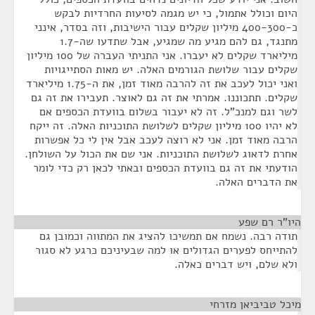
היום וכולל אתמול, כי יש מגמה לסיעות החרדיות לבקש
כ-400-300 מיליון שקלים עבור הישיבות, וזה בסדר, אינני
מתנגד, גם להם מגיע מה שמגיע, אבל שתדעו שה-1.7
מיליארד שקלים לא יעברו. אני התניתי העברה של 100 מיליון
שקלים עבור שלושת הגורמים האלה. יש מאות הסתייגויות
ואני יכול לעכב את זה להרבה מאוד זמן, את ה-1.75 מיליארד
שקלים. תתכוננו. אמרתי את זה גם לאוצר. תעבירו את זה גם
לשר וגם למנכ"ל. זה לא יעבור בשלום בוועדת הכספים אם
לא יהיו 100 מיליון שקלים לשלושת התוכניות האלה. זה ייקח
הרבה מאוד זמן. אני לא רוצה לעכב אבל אין לי כל אפשרות
אחרת לדאוג לשלושת התוכניות. אני שם את הכול על השולחן.
הודעתי את זה גם בוועדת הכספים ובאתי לכאן רק כדי לומר
את הדברים האלה.
היו"ר רם שפע
¶
תודה רבה. נשמח אם תמשיכו להציג את המתווה וכמובן גם
להתייחס לפערים הגדולים או למה שבעיניכם כרגע לא סגור
ולא שלם, ויש דברים כאלה.
מיכל טביביאן מזרחי
¶