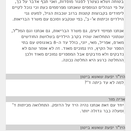
בטוחה ושלא נצטרך לסגור מוסדות, ואני תכף אדבר על כך,
על פי הנהלים הנוספים שאנחנו מפרסמים כעת וכי נוכל לקיים
לימודים בקבוצות קטנות ברוב שכבות הגיל, למעט גני
הילדים וכיתות א'-ב', כפי שנקבע וסוכם עם משרד הבריאות.
אנחנו תמימי דעים, גם משרד הבריאות, גם אנחנו וגם המל"ל,
שנתוני התחלואה שהיו בקרב הילדים בשלושת החודשים
מארס, אפריל, מאי, יוני, כולל עד ה-8 באוגוסט עם בתי
הספר של הקיץ, היו נמוכים מאוד. זה לא אומר שהם לא
נדבקים ולא מדבקים אבל המספרים נמוכים מאוד ולכן
ההחלטה כרגע היא החלטה נכונה.
היו"ר יפעת שאשא ביטון
¶
למה לא עד כיתה ד'?
אריה מור
¶
יחד עם זאת אנחנו נהיה היד על הדופק. התחלואה מכיתות ד'
ומעלה כבר גדולה יותר.
היו"ר יפעת שאשא ביטון
¶