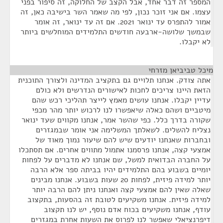
המספר זה דבר אחד, אבל הקצב של החלוקה, זה סיפור בפני
עצמו. אם אני זוכר נכון, לפי מה שאמר השר בישיבה כאן, זה
אמור להתפרס עד ינואר 2021. אם זה עד ינואר, זה אומר
שבמשך שלושה-ארבעה חודשים התלמידים המוחלשים ביותר
לא יקבלו.
מיכל טביביאן מזרחי
¶
אתה צודק. אנחנו תלויים גם בתקציב המדינה ולצורך התוכנית
הזאת היינו צריכים לחכות לאישורים הנדרשים ולא כולם
עדיין יקבלו. אנחנו עושים מאמץ לייצר תהליכי רכש שהם
מיטביים ושהם כאלה שיאפשרו לנו לרכוש יותר מהר מכפי
שקורה בדרך כלל. כפי שהשר אמר, אנחנו מקווים שעד ינואר
נצליח להשלים. לשאלתך המשלימה אני אומר שבמגזרים
ובחברות שאנחנו יודעים שיש להם שיעור נמוך מאוד של
אמצעי קצה, אנחנו פרסמנו אתמול מתווים אחרים. אם תסתכלו
על החברה הבדואית למשל, שם אנחנו לא מדברים על לפחות
יומיים בשבוע בהם התלמידים יהיו בביתה ספר אלא הרבה
יותר למידה פיזית, לפחות 20 שעות בשבוע. אנחנו מבינים
שאלה שאין להם אמצעי קצה ואנחנו ניתן להם הרבה יותר
למידה פיזית. אנחנו משקיעים לטובת זה בהסעות, בתקצוב
עודף, אנחנו משקיעים בכוח אדם נוסף, יש לנו תקצוב
דיפרנציאלי שאפשר לנו לפרוס את השעות אחרת במגזרים