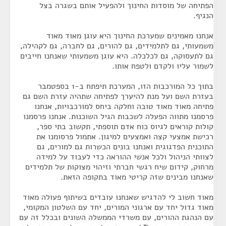
הפתיחה של מוסדות החינוך ולהפעיל אותם בשגרה בצל
הנגיף.
אנחנו מאמינים שמערכת החינוך היא עוגן מאוד מאוד
משמעותי, גם לתלמידים, גם להורים, גם לחברה, גם לקהילה,
גם לתעסוקה, גם לכלכלה. היא עוגן משמעותי שאנחנו חייבים
לשמור עליו ולקדם ולטפח אותו.
בתוך כל המורכבות הזו, המערכת תיפתח ב-1 בספטמבר
בעזרת השם ועל מנת להיערך לפתיחה שתהיה עזרת השם גם
פתיחה מאוד מאוד טובה וחלקה ביחס למורכבויות, אנחנו
פרסמנו מתווה הפעלה לשכבות הגיל השוכנות. אנחנו פרסמנו
קולות קוראים לגיוס כוח אדם תוספתי, תקשוב בתי ספר,
רכישת אמצעי קצה ואמצעים למיגון. אתמול פרסומנו את
התוכנית הפדגוגית ואנחנו בונים הכשרות גם למורים, גם
לצוותי הניהול ולכל אנשי ההוראה כדי לעבוד על למידה
מרחוק, קידום שיח רגשי חברתי וזיהוי מצוקות של תלמידים
שאנחנו מבינים שזה קריטי מאוד בתקופה הזאת.
מאוד חשוב לי להדגיש שאנחנו עובדים בשיתוף פעולה מאוד
מאוד גדול יחד עם ארגוני המורים, יחד עם השלטון המקומי,
עם הנהגת ההורים, עם משרדי הממשלה השונים ובכלל זה עם