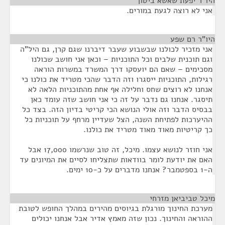
היו"ר יפעת שאשא ביטון
¶
אני לא רוצה לגעת במורים.
היו"ר רם שפע
¶
אני מזכיר לכולנו שבשבוע שעבר דיברנו שגם קרן, גם היל"ה
וגם תוכנית שלבים וכל התוכניות – וכאן אני חושב שכולנו
מסכימים – שאם הם יועסקו דרך המשרד במשרות הוראה
רגילות, התוכניות ייסגרו וזה הדבר שהכי מטריד את כולנו כי
אנחנו לא רוצים שחס וחלילה אף אחת מהתוכניות הלאה לא
תיסגר. אנחנו גם נדבר על זה כי אני חושב שזה עומד כאן
בבסיס הדבר וזה אולי הנושא הכי קריטי בדיון הזה. בצד כל
ההיערכות לפתיחת השנה, הצל שעדיין מרחף על תוכניות כל
כך קריטיות מאוד מאוד מטריד את כולנו.
אני חוזר לנושא עצמו. מיכל, זה טוב שנרשמו 17,000 אבל
האם את יודעת לומר בוודאות שתצליחו לסיים את המיונים עד
ה-1 בספטמבר? אנחנו מדברים על כ-10 ימים.
מיכל טביביאן מזרחי
¶
מערכת החינוך מורגלת בגיוסים מהירים במהלך החופש לטובת
ההוראה והחינוך. נכון שזה מאמץ אדיר אבל אנחנו יכולים