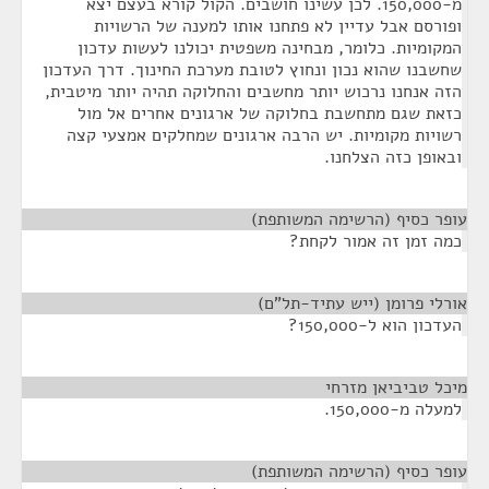
מ-150,000. לכן עשינו חושבים. הקול קורא בעצם יצא
ופורסם אבל עדיין לא פתחנו אותו למענה של הרשויות
המקומיות. כלומר, מבחינה משפטית יכולנו לעשות עדכון
שחשבנו שהוא נכון ונחוץ לטובת מערכת החינוך. דרך העדכון
הזה אנחנו נרכוש יותר מחשבים והחלוקה תהיה יותר מיטבית,
כזאת שגם מתחשבת בחלוקה של ארגונים אחרים אל מול
רשויות מקומיות. יש הרבה ארגונים שמחלקים אמצעי קצה
ובאופן כזה הצלחנו.
עופר כסיף (הרשימה המשותפת)
¶
כמה זמן זה אמור לקחת?
אורלי פרומן (ייש עתיד-תל"ם)
¶
העדכון הוא ל-150,000?
מיכל טביביאן מזרחי
¶
למעלה מ-150,000.
עופר כסיף (הרשימה המשותפת)
¶