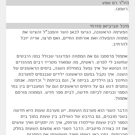
היו"ר רם שפע
¶
רשמנו.
מיכל טביביאן מזרחי
¶
הפעימה הראשונה, הגיעו לכאן השר והמנכ"ל והציגו את
מתווה ההפעלה ואת אורחות החיים, ואם תרצו, אריה יוכל
להרחיב.
אתמול פרסמנו גם את המתווה הפדגוגי שכולל כמה היבטים
שחשוב לי לפרט. ראשית, מה שמאוד מטריד רבים מההורים
זה הנושא של איך נפעל בתחילת השנה, בימים הראשונים של
השנה. איך נקבל בפעם הראשונה ילדים שנכנסים למערכת
החינוך בגן הילדים, בכיתה א', וגם בכיתות י' וכדומה. אנחנו
נותנים דגש גם על הימים הראשונים וגם על המעברים בין בתי
הספר וכניסה לכיתה חדשה, לבית ספר חדש. המתווה פורסם
אתמול.
הדבר השני הוא מערכת השעות. יש מערכת שעות היא חדשה
בשני מובנים, גם בהיבט של השילוב בין שעות בתוך בית
הספר לבין שעות שיילמדו מרחוק, איך זה יתקיים ואיך עושים
את זה בצורה מיטבית. הדבר השני הוא צמצום השעות בחלק
מהכיתות. נתנו כאן באופן מאוד משמעותי את הסמכות