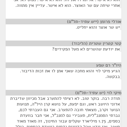
אחרי שיחה עם שר האוצר. הוא לא אישר. עדיין אין מתווה.
אורלי פרומן (ייש עתיד-תל"ם)
¶
יש שר אוצר והוא יחליט.
קטי קטרין שטרית (הליכוד)
¶
את יודעת שהשרים לא מעל הפקידים?
היו"ר רם שפע
¶
הגיע מיקי לוי והוא מחכה שאני אתן לו את זכות הדיבור.
בבקשה.
מיקי לוי (יש עתיד-תל"ם)
¶
תודה רבה. בוקר טוב. לא רציתי להתערב אבל מכיוון שדיברת
אדוני היושב ראש, וגם יפעת, על נושא קרן היל"ה, תנועות
הנוער וקרב, מצאתי חובה להתערב. אני גם העברתי לכם,
גברתי הסמנכ"לית, תעבירי גם למנכ"ל, אני חבר בוועדת
כספים, 1.75 מיליארד שקלים עבור החינוך, זה מאוד מאוד
חשוב. אני יודע שכל הדיונים נדחים בוועדת הכספים, כולל