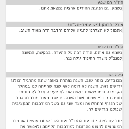
היו"ר רם שפע
¶
נשמע. גם הנהגת ההורים ארצית נמצאת אתנו.
אורלי פרומן (ייש עתיד-תל"ם)
¶
אתמול לא הצלחנו להגיע אליהם והדבר הזה מאוד חשוב.
היו"ר רם שפע
¶
נשמע גם אותם. תודה רבה על ההערה. בבקשה, המשנה
למנכ"ל משרד החינוך גילה נגר.
גילה נגר
¶
מכובדים, בוקר טוב. השנה נפתחת באופן שונה מהרגיל וכולנו
יודעים זאת. השנה לא דומה לאף שנה שהייתה לנו במהלך
הקריירה וכמו שאתם רואים אני לא צעירה אבל לא חוויתי
חוויה כזו כפי שמתרחשת השנה. זו שנה מאוד מורכבת גםב
של הנגיף והתחלואה ומצד שני גם בשל המורכבות התקציבית
שכולנו מודעים לה.
יחד עם זאת, יחד עם המנכ"ל ועם השר אנחנו עושים את מרב
המאמצים למצוא פתרונות למורכבות הקיימת ולאפשר את