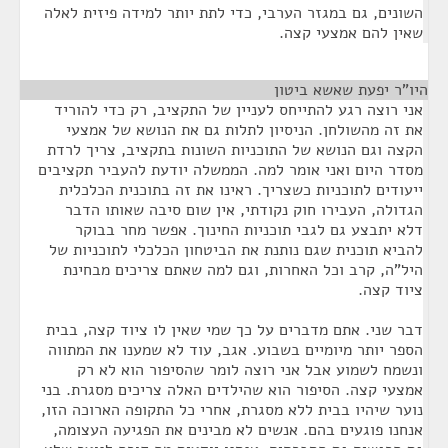
השונים, גם במגזר הערבי, כדי לתת יותר למידה פיזית לאלה
שאין להם אמצעי קצה.
היו"ר יפעת שאשא ביטון
¶
אני רוצה רגע להתייחס לעניין של התקציב, רק כדי להוריד
את זה מהשולחן. הניסיון לתלות גם את הנושא של אמצעי
הקצה וגם הנושא של התוכניות השונות בתקציב, צריך לרדת
מסדר היום ואני אומר למה. הממשלה יודעת להעביר תקציבים
ייעודים לתוכניות כשצריך. ראינו את זה בתוכנית הכלכלית
הגדולה, העבירו חוק נקודתי, אין שום סיבה שאותו הדבר
דלא יתבצע גם לגבי תוכניות החינוך. אפשר מחר בבוקר
להביא תוכנית שגם נותנת את הביטחון הכלכלי לתוכניות של
היל"ה, קרב וכל האחרות, וגם למה שאתם צריכים מבחינת
ציוד קצה.
דבר שני. אתם מדברים על כך שמי שאין לו ציוד קצה, בבית
הספר יותר מיומיים בשבוע. אגב, עוד לא שמענו את המתווה
ונשמח לשמוע אבל אני רוצה לומר שהסיפור הוא לא רק
אמצעי קצה. הסיפור הוא שהילדים האלה צריכים מסגרת. בני
נוער שיהיו בבית ללא מסגרת, אחרי כל התקופה הארוכה הזו,
אנחנו פוגעים בהם. אנשים לא מבינים את הפגיעה העצומה,