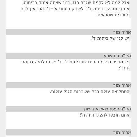
אבל למה לא לקיים שגרה כזו, כמו שאתה אומר בכיתות
אורגניות, עד כיתה ד'? לא רק כיתות א'-ב'. הרי אין לכם
מספרים שמראים.
אריה מור
¶
יש לנו של כיתות ד'.
היו"ר רם שפע
¶
יש מספרים שמוכיחים שבכיתות ג'-ד' יש תחלואה גבוהה
יותר?
אריה מור
¶
התחלואה עולה ככל ששכבות הגיל עולות.
היו"ר יפעת שאשא ביטון
¶
אתם תוכלו להציג את זה?
אריה מור
¶