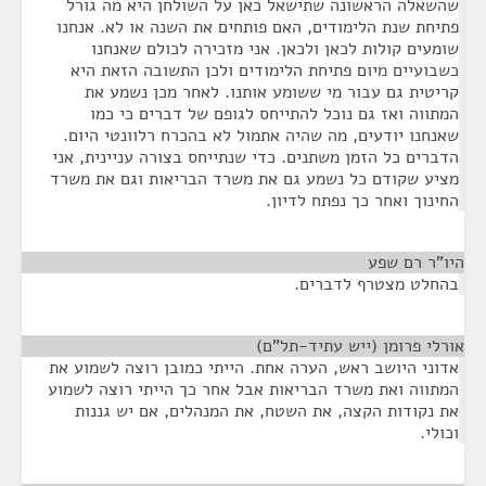
שהשאלה הראשונה שתישאל כאן על השולחן היא מה גורל
פתיחת שנת הלימודים, האם פותחים את השנה או לא. אנחנו
שומעים קולות לכאן ולכאן. אני מזכירה לכולם שאנחנו
כשבועיים מיום פתיחת הלימודים ולכן התשובה הזאת היא
קריטית גם עבור מי ששומע אותנו. לאחר מכן נשמע את
המתווה ואז גם נוכל להתייחס לגופם של דברים כי כמו
שאנחנו יודעים, מה שהיה אתמול לא בהכרח רלוונטי היום.
הדברים כל הזמן משתנים. כדי שנתייחס בצורה עניינית, אני
מציע שקודם כל נשמע גם את משרד הבריאות וגם את משרד
החינוך ואחר כך נפתח לדיון.
היו"ר רם שפע
¶
בהחלט מצטרף לדברים.
אורלי פרומן (ייש עתיד-תל"ם)
¶
אדוני היושב ראש, הערה אחת. הייתי כמובן רוצה לשמוע את
המתווה ואת משרד הבריאות אבל אחר כך הייתי רוצה לשמוע
את נקודות הקצה, את השטח, את המנהלים, אם יש גננות
וכולי.