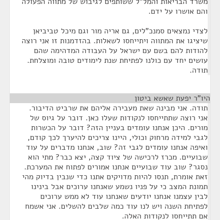
משרד הבריאות והמל"ל ששותפים לגיבוש של מתווה הפעולה
והם אושרו על ידם.
לצדי נמצאים סמנכ"לים, גם אריה מור וגם מיכל טביביאן
שיציגו את המתווה ויתייחסו לשאלות. בהזדמנות זו אני רוצה
להודות להם בשם עם ישראל על העבודה המדהימה שהם
עושים יחד עם כולנו לפתיחת שנת לימודים טובה ומוצלחת.
תודה.
היו"ר יפעת שאשא ביטון
¶
תודה. אני מבינה שאת מעבירה אליהם את שרביט הדיבור.
אני רוצה שתתייחסו לנקודות שעלו כאן. דובר על גיוס של
מורים. היכן אנחנו עומדים בעניין הזה? דובר על הכשרות
לגבי למידה מרחוק וכולי, היינו צריכים להיערך לכך קודם,
ואיפה אנחנו עומדים לגבי זה? שוב, אנחנו מדברים על עוד
שבועיים. מכרז לרכישה של ציוד קצה, יצא כבר? מתי הוא
נסגר? שוב עוד שבועיים אנחנו אמורים לפתוח את המערכת.
זאת אומרת, תנסו להיות מדויקים אתנו כדי שנבין בדיוק מהי
תמונת המצב כי על פניו נשמע שאנחנו ערוכים אבל בינינו
לבין עצמנו אנחנו יודעים שאנחנו עוד לא ממש ערוכים
לפתיחת השנה ויש לנו עוד כמה שלבים להשלים. אני אשמח
אם תתייחסו לנקודות האלה.