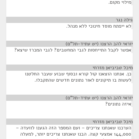
מילוי מקום.
גילה נגר
¶
לא ייפתח מוסד חינוכי ללא מנהל.
יוראי להב הרצנו (יש עתיד-תל"ם)
¶
אפשר לקבל התייחסות לגבי המחשבים? לגבי המכרז שיצא?
מיכל טביביאן מזרחי
¶
כן. אנחנו הוצאנו קול קורא ובסוף שבוע שעבר החלטנו
לעשות בו תיקונים לאור נתונים חדשים שהתקבלו.
יוראי להב הרצנו (יש עתיד-תל"ם)
¶
איזה נתונים?
מיכל טביביאן מזרחי
¶
הערכנו שאנחנו צריכים – ועם המספר הזה הגענו לוועדה –
144,000 אמצעי קצה. הבנו שאנחנו צריכים יותר, למעלה