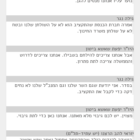
נוער עליו אנחנו מנסים להגן.
גילה נגר
¶
אמרה חברת הכנסת שהתקציב הוא לא על השולחן שלנו ובטח
לא על שולחן משרד החינוך.
היו"ר יפעת שאשא ביטון
¶
אבל אנחנו צריכים להילחם בשבילו. אנחנו צריכים לדרוש
והממשלה צריכה לתת פתרון.
גילה נגר
¶
בסדר. אני יודעת שגם השר שלנו וגם המנכ"ל שלנו לא נחים
דקה כדי לקבל את התקציב.
היו"ר יפעת שאשא ביטון
¶
מצוין. יש לכם גיבוי מלא מאתנו. אנחנו כאן כדי לתת גיבוי.
יוראי להב הרצנו (יש עתיד-תל"ם)
¶
בוועדה לקידום הילד שהתקיימה אתמול נאמר שיש אישור