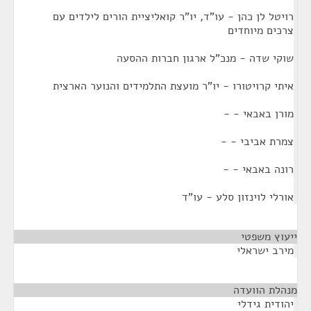
רויטל לן כהן - עו"ד, יו"ר קואליציית הורים לילדים עם
צרכים מיוחדים
שוקי שדה - מנכ"ל ארגון חברות ההסעה
איתי קרויטורו - יו"ר מועצת התלמידים והנוער הארצית
מורן באבאי - -
צמרת אביבי - -
רונה באבאי - -
אורלי לוינזון סלע - עו"ד
ייעוץ משפטי
¶
מירב ישראלי
מנהלת הוועדה
¶
יהודית גידלי