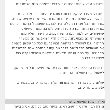
בשבוע הבא שהוא יהיה שבוע לפני פתיחת שנת הלימודים.
בשבוע שעבר עסקנו רבות באתגרים היותר פרוצדורליים
בהקשר לקפסולות, מבנים וכוח אדם ואני מניח שמעסוק בזה
גם היום אבל אני רוצה להזכיר לכולנו שאתמול המשרד פרסם
גם את המתווה הפדגוגי, התייחס להרבה מאוד סעיפים
שקשורים גם למה ילמדו, איך וכמה, מה שזה חלק מאוד
משמעותי גם מבחינתנו. בגדול הדיון מאפשר גם למשרד
החינוך, גם למשרד הבריאות וכמובן גם לכל מי שכאן לשאול
את השאלות הכי קשות לגבי מה עתיד פתיחת שנת הלימודים
הקרובה ועד כמה אנחנו יודעים בוודאות שהכול יקרה כפי
שמדובר כרגע.
זו אמירה כללית. אני בטוח שנדע, אני ויפעת וכל מי שכאן,
לשאול את השאלות הנכונות.
שלום ליפה בן דוד שהצטרפה אלינו. בוקר טוב. בבקשה,
יפעת, בוקר טוב.
היו"ר יפעת שאשא ביטון
¶
תודה רבה אדוני היושב ראש. בוקר טוב לכולם. אני מציעה