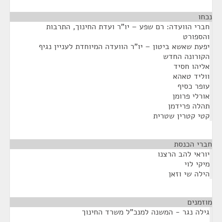
נכחו
¶
חברי הוועדה: רם שפע – יו"ר ועדת החינוך, התרבות
והספורט
יפעת שאשא ביטון – יו"ר הוועדה המיוחדת לעניין נגיף
הקורונה החדש
אליהו חסיד
ווליד טאהא
עופר כסיף
אורלי פרומן
תהלה פרידמן
קטי קטרין שטרית
חברי הכנסת
¶
יוראי להב הרצנו
מיקי לוי
הילה שי וזאן
מוזמנים
¶
גילה נגר - המשנה למנכ"ל משרד החינוך