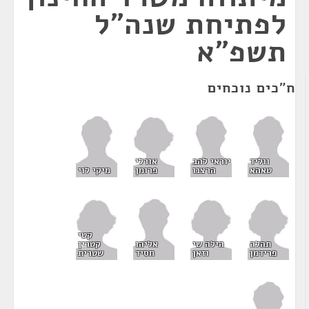
לפתיחת שנה"ל
תשפ"א
ח"כים נוכחים
אורלי
ווליד
יוראי להב
פרומן
טאהא
הרצנו
מיקי לוי
קטי
תהלה
הילה שי
קטרין
אליהו
פרידמן
וזאן
שטרית
חסיד