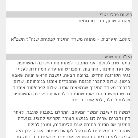
רישום פרלמנטרי
¶
אהובה שרון, חבר תרגומים
מעקב היערכות - מתווה משרד החינוך לפתיחת שנה"ל תשפ"א
היו"ר רם שפע
¶
בוקר טוב לכולם. אני מתכבד לפתוח את הישיבה המשותפת
של ועד החינוך, התרבות והספורט והוועדה המיוחדת לעניין
נגיף הקורונה החדש. ברוכה הבאה, יושבת הראש יפעת שאבא
ביטון. שלום לחברי הכנסת שמכבדים אותנו בנוכחותם. שלום
לבכירי משרד החינוך שנמצאים אתנו. שלום לפרופסור איתמר
גרוטו ממשרד הבריאות שמתכבד להתארח בישיבה המשותפת
ושלום לכולם, למי אתנו ב-זום.
למשה זו ישיבת המשך המעקב. התחלנו בשבוע שעבר, לאחר
דין ודברים שהיה לנו בנושא הצורך הקריטי להציג בוועדת
החינוך את מתווה פתיחת שנת הלימודים, ומובן לכולם
שהדברים ממשיכים להתבשל לקראת פתיחת השנה. לכן היה
קריטי לקיים דיון גם השבוע ואני מניח שנקיים דיון כזה גם