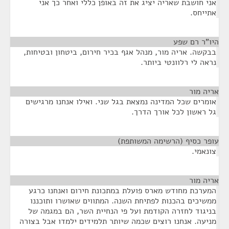
אני חושבת שאריה יציג את זה באופן כללי ואחר כך אני
אתייחס.
היו"ר רם שפע
¶
בבקשה. אריה מור, מנהל אגף בכיר חירום, ביטחון ובטיחות,
נראה לי רלוונטי ביותר.
אריה מור
¶
אומרים שכל המדינה נמצאת בגל שני. ואילו אנחנו מרגישים
גל ראשון לכל אורך הדרך.
עופר כסיף (הרשימה המשותפת)
¶
צונאמי.
אריה מור
¶
המערכת מחודש מארס פועלת במתכונת חירום ואנחנו כרגע
ממשיכים בהכנות לפתיחת השנה. המתווים שאושרו ותוכננו
בניגוד לחזרה הקודמת ועל פי הנחיית השר, הם במגמה של
מניעה. אנחנו רוצים שכמה שיותר תלמידים ילמדו אבל בצורה