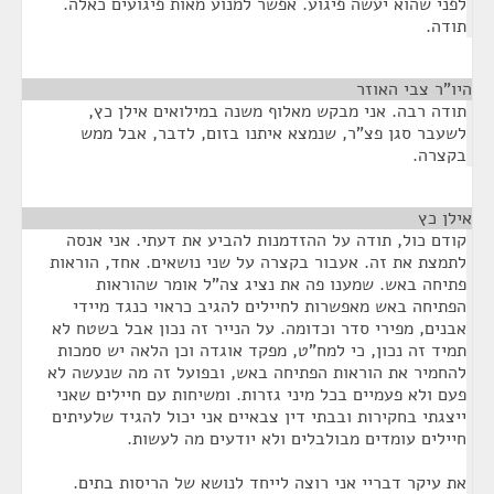
לפני שהוא יעשה פיגוע. אפשר למנוע מאות פיגועים כאלה.
תודה.
היו"ר צבי האוזר
¶
תודה רבה. אני מבקש מאלוף משנה במילואים אילן כץ,
לשעבר סגן פצ"ר, שנמצא איתנו בזום, לדבר, אבל ממש
בקצרה.
אילן כץ
¶
קודם כול, תודה על ההזדמנות להביע את דעתי. אני אנסה
לתמצת את זה. אעבור בקצרה על שני נושאים. אחד, הוראות
פתיחה באש. שמענו פה את נציג צה"ל אומר שהוראות
הפתיחה באש מאפשרות לחיילים להגיב כראוי כנגד מיידי
אבנים, מפירי סדר וכדומה. על הנייר זה נכון אבל בשטח לא
תמיד זה נכון, כי למח"ט, מפקד אוגדה וכן הלאה יש סמכות
להחמיר את הוראות הפתיחה באש, ובפועל זה מה שנעשה לא
פעם ולא פעמיים בכל מיני גזרות. ומשיחות עם חיילים שאני
ייצגתי בחקירות ובבתי דין צבאיים אני יכול להגיד שלעיתים
חיילים עומדים מבולבלים ולא יודעים מה לעשות.
את עיקר דבריי אני רוצה לייחד לנושא של הריסות בתים.