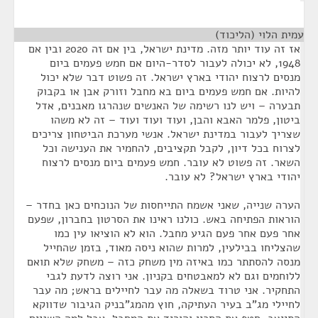
עמית הלוי (הליכוד)
¶
אז זה עוד יותר מזה. מדינת ישראל, בין אם זה 2020 ובין אם
1948, לא יכולה לעבור לסדר-היום אם חמש פעמים ביום
מנסים לרצוח יהודי בארץ ישראל. זה פשוט דבר שלא יכול
להיות. אם חמש פעמים ביום בא מחבל וזורק אבן או בקבוק
תבערה – ויש לנו רשימה של האנשים שנהרגו מאבנים, אדל
ביטון, פלמר האבא והבן, ועוד ועוד ועוד – זה לא משהו
שצריך לעבור במדינת ישראל. אנשי מערכת הביטחון צריכים
לצרוח בכל דיון, לקבל תקציבים, להחמיר את הענישה וכל
השאר. זה פשוט לא עובר. חמש פעמים ביום מנסים לרצוח
יהודי בארץ ישראל? לא עובר.
הערה שנייה, שאני אשמח התייחסות של הנוכחים כאן בחדר –
הוראות הפתיחה באש. כולנו ראינו את הסרטון בחברון, שפעם
אחר פעם אחר פעם הגיע מחבל. הוא לא הוציאו עין כמו
שהצליחו בבילעין, למרות שהוא ניסה מאוד, בזמן שהחייל
מנסה להסתתר כמו באיזה מין משחק כזה – משחק שלא תואם
ללוחמים וגם לא למאבטחים בקניון. אני רוצה לדעת לגבי
התחקיר. אני טרוד בשאלה מה עבר לחיילים בראש; מה עבר
לחיילי מג"ב בעיר העתיקה, חוץ מהמג"בניק הגיבור שדווקא