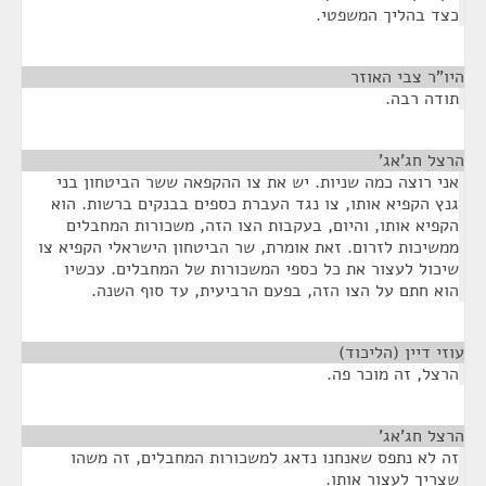
כצד בהליך המשפטי.
היו"ר צבי האוזר
¶
תודה רבה.
הרצל חג'אג'
¶
אני רוצה כמה שניות. יש את צו ההקפאה ששר הביטחון בני
גנץ הקפיא אותו, צו נגד העברת כספים בבנקים ברשות. הוא
הקפיא אותו, והיום, בעקבות הצו הזה, משכורות המחבלים
ממשיכות לזרום. זאת אומרת, שר הביטחון הישראלי הקפיא צו
שיכול לעצור את כל כספי המשכורות של המחבלים. עכשיו
הוא חתם על הצו הזה, בפעם הרביעית, עד סוף השנה.
עוזי דיין (הליכוד)
¶
הרצל, זה מוכר פה.
הרצל חג'אג'
¶
זה לא נתפס שאנחנו נדאג למשכורות המחבלים, זה משהו
שצריך לעצור אותו.