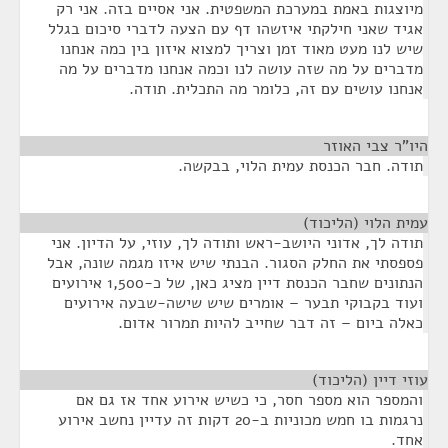
מיוצגות באמת במערכת המשפטית. אני אסיים בזה. אני רק
אגיד שאני חילקתי איזשהו דף עם הצעה לדברי סיכום בגלל
שיש לנו מעט מאוד זמן וצריך למצוא איזון בין כמה אנחנו
מדברים על מה שזה עושה לנו וכמה אנחנו מדברים על מה
אנחנו עושים עם זה, כלומר מה התכלית. תודה.
היו"ר צבי האוזר
¶
תודה. חבר הכנסת עמית הלוי, בבקשה.
עמית הלוי (הליכוד)
¶
תודה לך, אדוני היושב-ראש ותודה לך, עוזי, על הדיון. אני
פספסתי את החלק הסגור. הבנתי שיש איזו מגמה שונה, אבל
הנתונים שחבר הכנסת דיין מציג כאן, של כ-1,500 אירועים
ועוד בקבוקי תבער – אומרים שיש שישה-שבעה אירועים
כאלה ביום – זה דבר שחייב להיות תמרור אדום.
עוזי דיין (הליכוד)
¶
והמספר הוא מספר חסר, כי כשיש אירוע אחד אז גם אם
נרגמות בו חמש מכוניות ב-20 דקות זה עדיין נחשב אירוע
אחד.