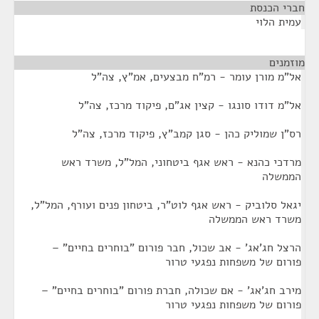
חברי הכנסת
¶
עמית הלוי
מוזמנים
¶
אל"מ מורן עומר - רמ"ח מבצעים, אמ"ץ, צה"ל
אל"מ דודו סונגו - קצין אג"ם, פיקוד מרכז, צה"ל
רס"ן שמוליק כהן - סגן קמב"ץ, פיקוד מרכז, צה"ל
מרדכי כהנא - ראש אגף ביטחוני, המל"ל, משרד ראש
הממשלה
יגאל סלוביק - ראש אגף לוט"ר, ביטחון פנים ועורף, המל"ל,
משרד ראש הממשלה
הרצל חג'אג' - אב שכול, חבר פורום "בוחרים בחיים" –
פורום של משפחות נפגעי טרור
מירב חג'אג' - אם שכולה, חברת פורום "בוחרים בחיים" –
פורום של משפחות נפגעי טרור