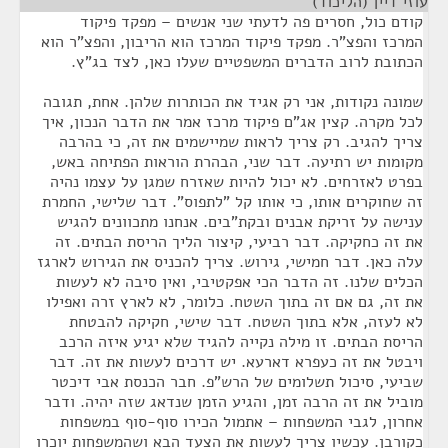
עוזי דיין (הליכוד)
¶
קודם כול, חסרים פה לדעתי שני אנשים – מפקד פיקוד
המרכז והפצ"ר. מפקד פיקוד המרכז הוא הריבון, והפצ"ר הוא
הכתובת לרוב הדברים המשפטיים שעלו כאן, לצד בג"ץ.
שמונה נקודות, אני רק אגיד את הכותרות שלהן. אחת, תגובה
לכל מקרה. קצין אג"ם פיקוד מרכז אמר את הדבר הנכון, איך
צריך להגיב. רק צריך לראות שמיישמים את זה, כי בהרבה
מקומות יש רתיעה. דבר שני, הבהרת הוראות הפתיחה באש,
בפרט לאזרחים. לא יכול להיות שאזרח שמגן על עצמו נהיה
זה שחוקרים אותו, כי אותו קל "לתפוס". דבר שלישי, החמרת
ענישה על זריקת אבנים ובקת"בים. אנחנו מתכוונים להגיש
את זה כחקיקה. דבר רביעי, קיצור הליך הריסת הבתים. זה
עלה כאן. דבר חמישי, גירוש. צריך להכניס את הגירוש לארגז
הכלים שלנו. זה הדבר הכי אפקטיבי, ואין סיבה לא לעשות
את זה, גם אם זה בתוך השטח. כלומר, לא לארץ זרה ואפילו
לא לעזה, אלא בתוך השטח. דבר שישי, חקיקה להבטחת
הריסת הבתים. זו מילה נקייה להגיד שלא יגיע איזה הרכב
ויבטל את זה כעפרא דארעא. יש דרכים לעשות את זה. דבר
שביעי, סיכול תשלומים של הרש"פ. חבר הכנסת אבי דיכטר
מוביל את זה הרבה זמן, והגיע הזמן שנדאג שזה יהיה. ודבר
אחרון, לגבי המשפחות – אתמול הכירו סוף-סוף במשפחות
כקורבן. עכשיו צריך לעשות את הצעד הבא ושהמשפחות יוכרו