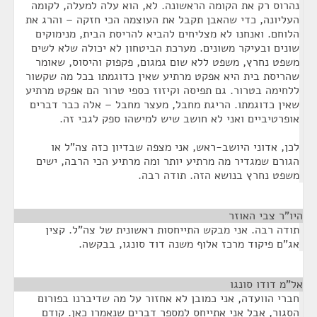
נהרוס רק את הקומה הראשונה. לא, הוא עלה למעלה, לקומה
העליונה, כדי שהאבן תקבל את העוצמה הכי חזקה – והרג את
הלוחם. ואנחנו לא מצליחים להביא להריסת הבית, מנימוקים
שונים ובעיקר משונים. מערכת הביטחון לא יכולה שלא לשים
משפט נחרץ, משפט ללא שום גמגום, פקפוק והיסוס, שאומר
שהריסת בית היא אפקט מרתיע שאין כדוגמתו בכל מה שקשור
ללחימה בטרור. גם תפיסה וקיזוז כספי טרור הם אפקט מרתיע
שאין כדוגמתו. הריגת מחבל, מעצר מחבל – אלה כבר דברים
אופרטיביים ואני לא חושב שיש למישהו ספק לגבי זה.
לכן, אדוני היושב-ראש, אני מצפה שבדיון כזה צה"ל או
הגורם שמגדיר מה מרתיע יותר ומה מרתיע הכי הרבה, ישים
משפט נחרץ בנושא הזה. תודה רבה.
היו"ר צבי האוזר
¶
תודה רבה. אני מבקש התייחסות ראשונית של צה"ל. קצין
אג"ם פיקוד מרכז אלוף משנה דוד סונגו, בבקשה.
אל"מ דודו סונגו
¶
חברי הוועדה, אני כמובן לא אחזור על מה שדיברנו בפורום
הסגור, אבל אני אתייחס למספר דברים שנאמרו כאן. קודם