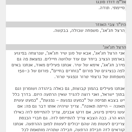
אל"מ דודו סונגו
¶
סיימתי. תודה.
היו"ר צבי האוזר
¶
הרצל חג'אג', משפחה שכולה, בבקשה.
הרצל חג'אג'
¶
אני הרצל חג'אג', אבא של סגן שיר חג'אג', שנרצחה בפיגוע
בארמון הנציב ביחד עם עוד שלושה חיילים. נמצאת פה גם
מירב חג'אג', אימא של שיר. אנחנו פעילים מאוד, אנחנו באים
לפה כנציגים של פורום "בוחרים בחיים", פורום של כ-150
משפחות של נרצחי טרור ונפגעי טרור.
אנחנו פעילים בהמון קבוצות, גם כאלה ביהודה ושומרון וגם
בתוך ישראל, ואני רוצה להגיד שאין הרתעה היום. בדרך כלל
יש בצבא תפיסה של "כמעט נפגעת – נפגעת", "כמעט עשית
תאונה – הייתה תאונה". צריך שיהיה אותו דבר גם פה: אם
עשו ניסיון פיגוע, אם זרקו אבנים, צריך להתייחס לזה כאילו
הוא הרג. ככה הצבא צריך להתייחס לזה. גם חברי הכנסת
צריכים לעשות מה שהם יכולים לעשות למען ההרתעה. אנחנו
קוראים לזה חבילת הרתעה, חבילה שתהיה מותאמת לכל