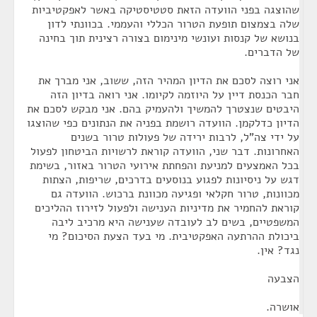
שהוצגה בפני הוועדה הזאת סטטיסטיקה באשר לאפקטיביות
שלה בצמצום תופעת הטרור הכללי והעממי. בכוונתי לדון
בנושא של קנסות ועונשי מינימום בצורה רצינית תוך בחינה
של הדברים.
אני רוצה לסכם את הדיון המהיר הזה, ששוב, אני מברך את
חבר הכנסת דיין על היוזמה לקיומו. אני רואה בדיון הזה
היבטים שנצטרך להמשיך ולהעמיק בהם. אני מבקש לסכם את
הדיון כדלקמן. הוועדה רושמת בפניה את הנתונים כפי שהוצגו
על ידי צה"ל, לרבות ירידה של פעולות טרור בשנים
האחרונות. דבר שני, הוועדה קוראת לרשויות הביטחון לפעול
בכל האמצעים למניעת והפחתת אירועי הטרור באזור, בשימת
דגש על ניסיונות לפגוע בנוסעים בדרכים, שריפות, הצתות
מכוונות, טרור חקלאי ופגיעה מכוונת ברכוש. הוועדה גם
קוראת להחמיר את מדיניות הענישה ולפעול לזירוז ההליכים
המשפטיים, בשים לב לעובדה שענישה היא מרכיב ליבה
ביכולת ההרתעה האפקטיבית. מי בעד הצעת הסיכום? מי
נגד? אין.
הצבעה
אושרה.