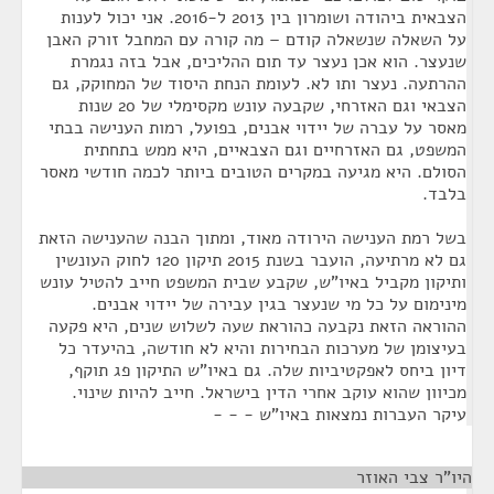
הצבאית ביהודה ושומרון בין 2013 ל-2016. אני יכול לענות
על השאלה שנשאלה קודם – מה קורה עם המחבל זורק האבן
שנעצר. הוא אכן נעצר עד תום ההליכים, אבל בזה נגמרת
ההרתעה. נעצר ותו לא. לעומת הנחת היסוד של המחוקק, גם
הצבאי וגם האזרחי, שקבעה עונש מקסימלי של 20 שנות
מאסר על עברה של יידוי אבנים, בפועל, רמות הענישה בבתי
המשפט, גם האזרחיים וגם הצבאיים, היא ממש בתחתית
הסולם. היא מגיעה במקרים הטובים ביותר לכמה חודשי מאסר
בלבד.
בשל רמת הענישה הירודה מאוד, ומתוך הבנה שהענישה הזאת
גם לא מרתיעה, הועבר בשנת 2015 תיקון 120 לחוק העונשין
ותיקון מקביל באיו"ש, שקבע שבית המשפט חייב להטיל עונש
מינימום על כל מי שנעצר בגין עבירה של יידוי אבנים.
ההוראה הזאת נקבעה כהוראת שעה לשלוש שנים, היא פקעה
בעיצומן של מערכות הבחירות והיא לא חודשה, בהיעדר כל
דיון ביחס לאפקטיביות שלה. גם באיו"ש התיקון פג תוקף,
מכיוון שהוא עוקב אחרי הדין בישראל. חייב להיות שינוי.
עיקר העברות נמצאות באיו"ש - - -
היו"ר צבי האוזר
¶