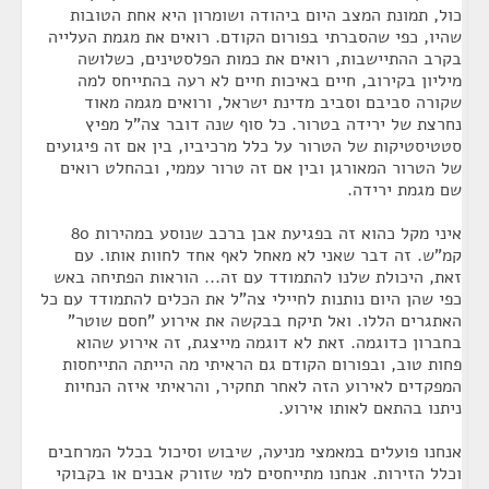
כול, תמונת המצב היום ביהודה ושומרון היא אחת הטובות
שהיו, כפי שהסברתי בפורום הקודם. רואים את מגמת העלייה
בקרב ההתיישבות, רואים את כמות הפלסטינים, כשלושה
מיליון בקירוב, חיים באיכות חיים לא רעה בהתייחס למה
שקורה סביבם וסביב מדינת ישראל, ורואים מגמה מאוד
נחרצת של ירידה בטרור. כל סוף שנה דובר צה"ל מפיץ
סטטיסטיקות של הטרור על כלל מרכיביו, בין אם זה פיגועים
של הטרור המאורגן ובין אם זה טרור עממי, ובהחלט רואים
שם מגמת ירידה.
איני מקל כהוא זה בפגיעת אבן ברכב שנוסע במהירות 80
קמ"ש. זה דבר שאני לא מאחל לאף אחד לחוות אותו. עם
זאת, היכולת שלנו להתמודד עם זה... הוראות הפתיחה באש
כפי שהן היום נותנות לחיילי צה"ל את הכלים להתמודד עם כל
האתגרים הללו. ואל תיקח בבקשה את אירוע "חסם שוטר"
בחברון כדוגמה. זאת לא דוגמה מייצגת, זה אירוע שהוא
פחות טוב, ובפורום הקודם גם הראיתי מה הייתה התייחסות
המפקדים לאירוע הזה לאחר תחקיר, והראיתי איזה הנחיות
ניתנו בהתאם לאותו אירוע.
אנחנו פועלים במאמצי מניעה, שיבוש וסיכול בכלל המרחבים
וכלל הזירות. אנחנו מתייחסים למי שזורק אבנים או בקבוקי