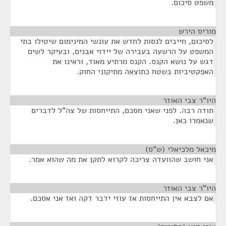
משפט סיכום.
מוריס הירש
¶
לסיכום, חייבים לנסות לחדש את עונשי המינימום שיטילו בתי
המשפט על הרשעה בעבירה של יידוי אבנים, ובעיקר לשים
דגש על נושא הקנס. הקנס מרתיע מאוד, וראינו את
האפקטיביות בשטח כתוצאה מתיקוני החוק.
היו"ר צבי האוזר
¶
תודה רבה. לפני שאני מסכם, התייחסות של צה"ל לדברים
שנאמרו כאן.
מיכאל מלכיאלי (ש"ס)
¶
אני חושב שהוועדה צריכה לקרוא לתקן את מה שהוא אמר.
היו"ר צבי האוזר
¶
אם לצבא אין התייחסות אז עוזי ידבר דקה ואז אני אסכם.