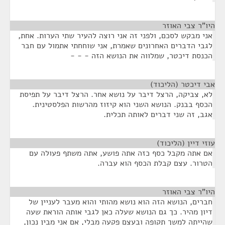
היו"ר צבי האוזר
¶
אני מבקש לסכם, ולפני זה אני רוצה להעיר שתי הערות. אחת,
לגבי הדברים האחרונים שאמרת, אני שוחחתי אתמול עם חבר
הכנסת דיכטר, שמלווה את הנושא הזה - - -
אבי דיכטר (הליכוד)
¶
לא, צביקה, הרצל דיבר על נושא אחר. הרצל דיבר על תפיסת
הכסף בבנק. הנושא השני הוא קיזוז מהרשות הפלסטינית.
אגב, זה שני דברים לאותה תכלית.
עוזי דיין (הליכוד)
¶
אם אתה מקבל כסף כזה אתה פושע, אתה משתף פעולה עם
הטרור. עצם קבלת הכסף הוא עברה.
היו"ר צבי האוזר
¶
חברים, הנושא הזה הוא נושא מהותי והוא מעבר לעניין של
דיון מהיר. כך גם הנושא שעלה כאן לגבי אותה הוראת שעה
שהייתה למשך תקופה ובעצם פקעה מבלי, אם אני מבין נכון,