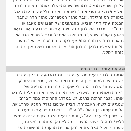
על כך שהיא מנעה, כמו שראש הממשלה אומר, מאות הרוגים
ואלפי פצועים, ואני אומר בשיא הרצינות וללא שום שמץ של
ביקורת חס וחלילה. אבל מתוך המספרים, מתוך הדף שחבר
הכנסת עוזי דיין הוציא, מהנתונים של הפצועים מאבן או
בקת"ב... סביב השולחן הזה ישנם אנשים שיודעים איך נראה
פיגוע בקת"ב שהצליח מבחינת המחבל ונכשל מבחינתנו; איך
נראה הרכב שבתוכו התפוצץ בקבוק התבערה או איך נראה
הלוחם שעליו נזרק בקבוק התבערה. אנחנו ראינו איך נהרג
לוחם מסלע.
ופה אני אומר לנו ככנסת
¶
אנחנו כולנו יודעים מה האפקטיביות בהרתעה. הכי אפקטיבי
זה גירוש, ולאחר מכן הריסת בתים. גירוש, מסיבות שחלקן
הוא טעויות שלנו, הוא כלי שקהה מבחינת ההרתעה שלו
בצורה משמעותית לצערי, ואני מקווה שיום אחד נצליח לחדש
אותו. לגבי הריסת בתים, יש במדרג ההריסות כמה דברים
שמגיעים לשיא האבסורד. הבית שממנו נזרק הסלע שהרג את
הלוחם עמית בן יגאל ז"ל הי"ד... יושבים פה אנשי מערכת
הביטחון לשעבר וצה"ל, והם יודעים היטב שאם הבית שימש
פלטפורמה לביצוע הרצח... זה לא רק הקומה הראשונה,
שאתה יכול להגיד שהוא זרק את זה מהקומה הראשונה אז