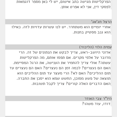
הפרקליטות מגישה כתב אישום, יש לי כאן מספר דוגמאות
לפסקי דין, אני לא אפרט אותן.
הרצל חג'אג'
¶
אחרי יומיים הוא משתחרר. יש לנו עשרות עדויות לזה. כאילו
הוא גנב מסטיק בחנות.
עמית הלוי (הליכוד)
¶
אדוני היושב-ראש, צריך לבקש את הנתונים של זה. הרי
מדובר על אלפי מקרים. אם תפסו אותם, מה הפרקליטות
עשתה? אולי צריך להחמיר את הענישה, את הרגל המסיימת.
האם הם נעצרים? לכמה זמן הם נעצרים? האם הם נעצרים עד
תום ההליכים? האם לא? הרי מעצר עד תום ההליכים הוא
תוצאה של פשע מסוכן, החשש שמא הוא יסכן את החברה.
האם הדברים האלה קורים? צריך לקבל תשובות.
היו"ר צבי האוזר
¶
דודו, עוד משהו?