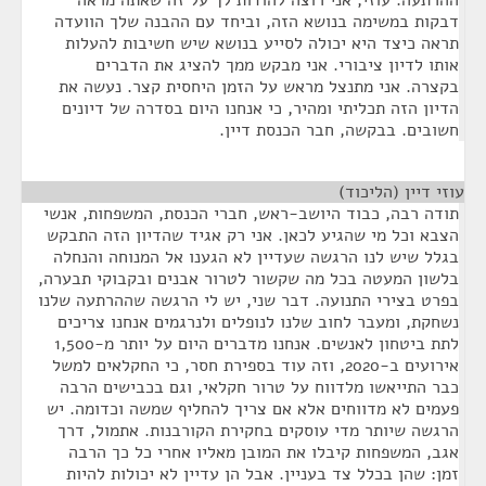
ההרתעה. עוזי, אני רוצה להודות לך על זה שאתה מראה
דבקות במשימה בנושא הזה, וביחד עם ההבנה שלך הוועדה
תראה כיצד היא יכולה לסייע בנושא שיש חשיבות להעלות
אותו לדיון ציבורי. אני מבקש ממך להציג את הדברים
בקצרה. אני מתנצל מראש על הזמן היחסית קצר. נעשה את
הדיון הזה תכליתי ומהיר, כי אנחנו היום בסדרה של דיונים
חשובים. בבקשה, חבר הכנסת דיין.
עוזי דיין (הליכוד)
¶
תודה רבה, כבוד היושב-ראש, חברי הכנסת, המשפחות, אנשי
הצבא וכל מי שהגיע לכאן. אני רק אגיד שהדיון הזה התבקש
בגלל שיש לנו הרגשה שעדיין לא הגענו אל המנוחה והנחלה
בלשון המעטה בכל מה שקשור לטרור אבנים ובקבוקי תבערה,
בפרט בצירי התנועה. דבר שני, יש לי הרגשה שההרתעה שלנו
נשחקת, ומעבר לחוב שלנו לנופלים ולנרגמים אנחנו צריכים
לתת ביטחון לאנשים. אנחנו מדברים היום על יותר מ-1,500
אירועים ב-2020, וזה עוד בספירת חסר, כי החקלאים למשל
כבר התייאשו מלדווח על טרור חקלאי, וגם בכבישים הרבה
פעמים לא מדווחים אלא אם צריך להחליף שמשה וכדומה. יש
הרגשה שיותר מדי עוסקים בחקירת הקורבנות. אתמול, דרך
אגב, המשפחות קיבלו את המובן מאליו אחרי כל כך הרבה
זמן: שהן בכלל צד בעניין. אבל הן עדיין לא יכולות להיות