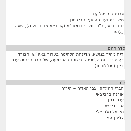
פרוטוקול מס' 45
מישיבת ועדת החוץ והביטחון
יום רביעי, כ"ו בתשרי התשפ"א (14 באוקטובר 2020), שעה
10:35
סדר היום
דיון מהיר בנושא: מדיניות הלחימה בטרור באיו"ש והצורך
באפקטיביות הלחימה ובשיקום ההרתעה, של חבר הכנסת עוזי
דיין (מס' 1006)
נכחו
¶
חברי הוועדה: צבי האוזר – היו"ר
אורנה ברביבאי
עוזי דיין
אבי דיכטר
מיכאל מלכיאלי
גדעון סער