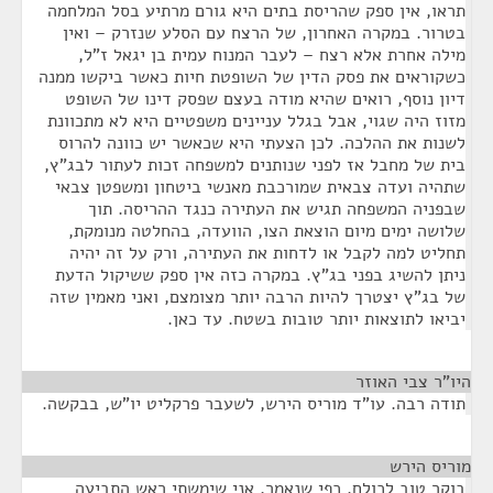
תראו, אין ספק שהריסת בתים היא גורם מרתיע בסל המלחמה
בטרור. במקרה האחרון, של הרצח עם הסלע שנזרק – ואין
מילה אחרת אלא רצח – לעבר המנוח עמית בן יגאל ז"ל,
כשקוראים את פסק הדין של השופטת חיות כאשר ביקשו ממנה
דיון נוסף, רואים שהיא מודה בעצם שפסק דינו של השופט
מזוז היה שגוי, אבל בגלל עניינים משפטיים היא לא מתכוונת
לשנות את ההלכה. לכן הצעתי היא שכאשר יש כוונה להרוס
בית של מחבל אז לפני שנותנים למשפחה זכות לעתור לבג"ץ,
שתהיה ועדה צבאית שמורכבת מאנשי ביטחון ומשפטן צבאי
שבפניה המשפחה תגיש את העתירה כנגד ההריסה. תוך
שלושה ימים מיום הוצאת הצו, הוועדה, בהחלטה מנומקת,
תחליט למה לקבל או לדחות את העתירה, ורק על זה יהיה
ניתן להשיג בפני בג"ץ. במקרה כזה אין ספק ששיקול הדעת
של בג"ץ יצטרך להיות הרבה יותר מצומצם, ואני מאמין שזה
יביאו לתוצאות יותר טובות בשטח. עד כאן.
היו"ר צבי האוזר
¶
תודה רבה. עו"ד מוריס הירש, לשעבר פרקליט יו"ש, בבקשה.
מוריס הירש
¶
בוקר טוב לכולם. כפי שנאמר, אני שימשתי ראש התביעה