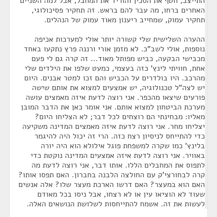
התייצב, חטף את הסכין והוריד את המחבל, אבל למה השניים
האחרים ברחו, מה עבר להם בראש. זה תחקיר פסיכולוגי,
תחקיר עמוק, שמחייב ריענון מאוד עמוק של הנהלים.
ההערה השלישית שלי קשורה יותר אולי למערכות אכיפה
נוספות, אולי לשב"כ. לא מזמן אורי ורננה פרץ נתקעו באחד
מכבישי הבקעה, כביש מפותל מאוד... זה קרה גם לי פעם
אחת, חוויתי לינץ' כזה בעצמי, כמעט שלפו את הילדים שלי
מהרכב. היו בולדרים על הכביש והם זכו למטר אבנים. היום
יש לצה"ל טכנולוגיה, יש אמצעים למצוא את אותם שישה
פורעים שיצאו מהכפר. אני רוצה לדעת איזה מאמצים עושה
מערכת הביטחון למצוא אותם. אני אומר כאן את הדבר המובן
מאליו: מבחינתי הם רוצחים לכל דבר; לא הצליחו היום?
יצליחו מחר. אני רוצה לדעת איזה מאמצים המדינה משקיעה
כדי להתייחס לניסיון רצח כזה. הרי זה יכול היה להיגמר
בלינץ' כמו שקרה למשפחת פוגל אילולא הוא היה יורה
באוויר. אני רוצה לדעת איזה אמצעים המדינה נוקטת כדי
לתפוס את המחבלים הללו. אותו דבר, אני רוצה לדעת מה
קרה לבחורצי'ק עם החולצה הלבנה בחברון. האם תפסו אותו?
האם הוא במעצר? האם דרשו הארכת מעצר שלו? אלה אנשים
שעוד לא הוציאו עין או לא רצחו, אבל ניסו בכל מאודם
לעשות את זה. אשמח להתייחסות לשלושת הנושאים האלה.