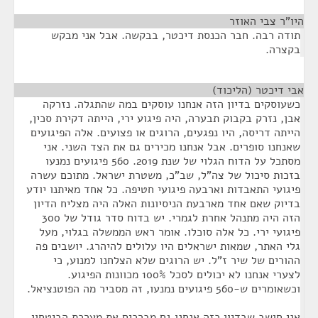
היו"ר צבי האוזר
¶
תודה רבה. חבר הכנסת דיכטר, בבקשה. אבל אני מבקש
בקצרה.
אבי דיכטר (הליכוד)
¶
כשעוסקים בדיון הזה אנחנו עוסקים במה שהתגלה. נזרקה
אבן, נזרק בקבוק תבערה, היה פיגוע ירי, הייתה דקירת סכין,
הייתה דריסה, היו נפגעים, הרוגים או פצועים. אלה הפיגועים
שאנחנו סופרים. אבל אנחנו מכירים גם את הצד השני. אני
מסתכל על הדוח הגלוי של שנת 2019. 560 פיגועים נמנעו
בזכות סיכול של צה"ל, שב"כ, משטרת ישראל. מתוכם עשרה
פיגועי התאבדות וארבעה פיגועי חטיפה. כל אחד מאיתנו יודע
בדיוק שאם אחד מארבעת הניסיונות האלה היה מצליח הדיון
הזה היה מתנהל אחרת לגמרי. יש בדוח סדר גודל של 300
פיגועי ירי. כל אלה סוכלו. אומר ראש הממשלה בגלוי, מעל
גלי האתר, שמאות ישראלים היו עלולים להיהרג. יושבים פה
ההורים של שיר ז"ל. יש הרוגים שלא הצלחנו למנוע, כי
לצערי אנחנו לא יכולים לסכל 100% מכוונות הפיגוע.
וכשאומרים ש-560 פיגועים נמנעו, זה מסביר מה הפוטנציאל.
אני חושב שבדיון כזה אנחנו גם מברכים את מערכת הביטחון