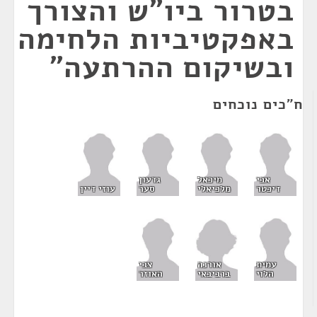
בטרור ביו"ש והצורך
באפקטיביות הלחימה
ובשיקום ההרתעה"
ח"כים נוכחים
אבי
מיכאל
גדעון
דיכטר
מלכיאלי
סער
עוזי דיין
אורנה
עמית
צבי
ברביבאי
הלוי
האוזר