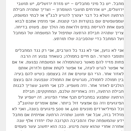
מחבל. יש כל מיני מחבלים – יש מזרח ירושלים, יש תושבי
ירושלים, יש אזרחים תושבי השומרון – וצריך שתהיה חבילת
הרתעה ושלא כל דבר יצטרך להגיע לבג"ץ או לבתי המשפט,
שמפשפשים שם בנקודות הכי קטנות. אני מזמין אתכם לבוא
פעם אחת להריסת בתים ולראות מה הולך שם. פשוט בדיחה.
צריך שתהיה חבילת הרתעה שתיפול על המשפחה של המחבל
ועל המחבל כדי שהסביבה שלו תורתע.
אני לא גזען, אני לא נגד כל הערבים, אני רק נגד המחבלים
ותומכי הטרור. הם חיים כחמולה; כשאחד נפגע זה הרבה
פחות מזיז להם מאשר כשהחמולה או המשפחה נפגעת. אז אם
אי אפשר לגרש לעזה, אז אפשר לקחת אותם ולזרוק אותם
לאזור אחר. הרי הם עושים את זה בעצמם: כשיש להם בעיה
בין חמולה לחמולה, מגרשים את החמולה שנפגעה והם בעצם
הולכים לאזור אחר. וזה משפיע. לכן אני חושב שצריך לבנות
חבילת הרתעה, וזה באחריות שלכם, המחוקקים; חבילת
הרתעה שתפגע במחבלים תכף אחרי הפיגוע. זה ישפיע על
הפיגועים וזה גם אמצעי זול ביותר. אתם אומרים שהשב"כ
וכל המיליארדים מונעים 400 או 500 פיגועים בשנה, ואני לא
מזלזל בזה, אבל אני חושב שתהיה הרתעה אמיתית אם מחבל
ידע שהמשפחה שלו והסביבה הקרובה שלו יחזרו אלף שנה
אחורה אחרי שהוא עשה פיגוע. ככה הוא יחשוב עשר פעמים