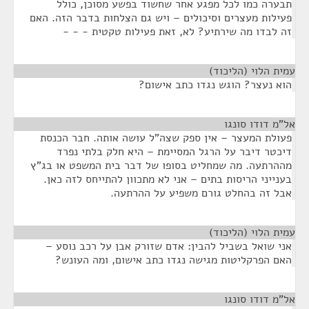
תבערה כמו לכל מפגע אחר שחשוד בפשע מסוכן, כולל
פעילות מעצרים וסיכולים – ויש גם הצלחות בדבר הזה. האם
זה לבדו מה שירתיע? לא, זאת פעילות טקטית - - -
עמית הלוי (הליכוד)
¶
הוא נעצר? הוגש נגדו כתב אישום?
אל"מ דודו סונגו
¶
פעולת המעצר – אין ספק שצה"ל עושה אותה. חבר הכנסת
דיכטר דיבר על הרגל המסיימת – היא חלק בלתי נפרד
מההרתעה. מה שמחליט בסופו של דבר בית המשפט או בג"ץ
בענייני הריסות בתים – אני לא מתכוון להתייחס לזה כאן.
אבל זה בהחלט גורם משפיע על ההרתעה.
עמית הלוי (הליכוד)
¶
אני שואל בשביל להבין: אדם שזורק אבן על רכב נוסע –
האם הפרקליטות מגישה נגדו כתב אישום, ומה העונש?
אל"מ דודו סונגו
¶