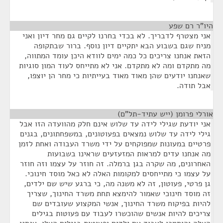
היו"ר רם שפע
¶
אני מצטרף לדבריך. לא בכדי בחרנו לקיים גם מחר דיון ואני
מניח שגם בשבוע הבא יתקיים דיון נוסף. ברור שבתקופה
הזאת אנחנו צריכים כל כמה ימים לוודא היכן עומד המתווה,
מה מתקדם ומה לא מתקדם. אני לא מתייחס לעוד המון סוגיות
שאנחנו יודעים שהן מאוד מאוד בעייתיות כי מחר הן יוצפו,
אבל תודה.
אורלי פרומן (ייש עתיד-תל"ם)
¶
אני יודעת שגילי לידה עד שלוש אינם חלק מהוועדה הזו אבל
גילי לידה עד שלוש נמצאים בפעוטונים, במשפחתונים, בגנים
פרטיים במעונות שמפוקחים על ידי משרד העבודה ואחת לזמן
מה אנחנו עדים למראות המזעזעים שראינו בשבועות
האחרונים, מה שקרה בגן ברמלה. זה חוזר על עצמו וזה חוזר
על עצמו כי מתייחסים למקומות האלה לא כאל מוסד חינוכי.
גן פרטי, פעוטון, זה לא משנה מה, כי ברגע שיש שם ילדים,
זה מוסד חינוכי שאמור להימצא תחת משרד החינוך, שצריך
להיות בפיקוח משרד החינוך, אנשי המקצוע שעובדים שם
צריכים להיות אנשים שהוכשרו לעבוד עם פעוטות בגילים