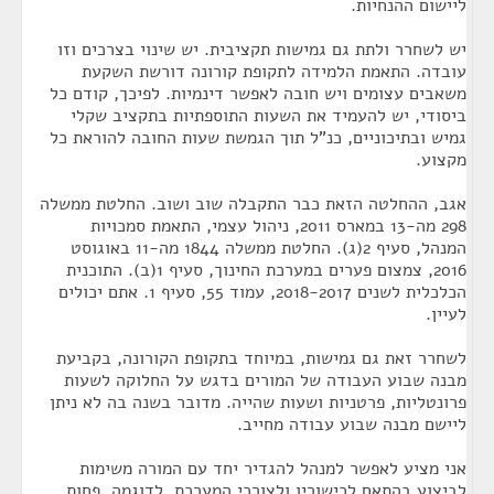
ליישום ההנחיות.
יש לשחרר ולתת גם גמישות תקציבית. יש שינוי בצרכים וזו
עובדה. התאמת הלמידה לתקופת קורונה דורשת השקעת
משאבים עצומים ויש חובה לאפשר דינמיות. לפיכך, קודם כל
ביסודי, יש להעמיד את השעות התוספתיות בתקציב שקלי
גמיש ובתיכוניים, כנ"ל תוך הגמשת שעות החובה להוראת כל
מקצוע.
אגב, ההחלטה הזאת כבר התקבלה שוב ושוב. החלטת ממשלה
298 מה-13 במארס 2011, ניהול עצמי, התאמת סמכויות
המנהל, סעיף 2(ג). החלטת ממשלה 1844 מה-11 באוגוסט
2016, צמצום פערים במערכת החינוך, סעיף 1(ב). התוכנית
הכלכלית לשנים 2018-2017, עמוד 55, סעיף 1. אתם יכולים
לעיין.
לשחרר זאת גם גמישות, במיוחד בתקופת הקורונה, בקביעת
מבנה שבוע העבודה של המורים בדגש על החלוקה לשעות
פרונטליות, פרטניות ושעות שהייה. מדובר בשנה בה לא ניתן
ליישם מבנה שבוע עבודה מחייב.
אני מציע לאפשר למנהל להגדיר יחד עם המורה משימות
לביצוע בהתאם לכישוריו ולצורכי המערכת. לדוגמה, פחות