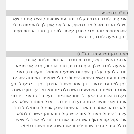
היו"ר רם שפע
¶
אני אתן לחבר הכנסת קלנר יחד עם שותפיו להציג את הנושא.
יש לי הרבה מה לומר בנושא, אבל אני אתן לך להתייחס מבלי
שהתייחסתי יותר מדי לתוכן עצמו. לפני כן, חבר הכנסת מאיר
כהן, הצעה לסדר, בבקשה.
מאיר כהן (יש עתיד-תל"ם)
¶
אדוני היושב ראש, חברות וחברי הכנסת. סליחה אדוני,
ההצעה לסדר שלך היא נהדרת, חבר הכנסת, אבל אני מוצא
חובה להעיר על כך שאנחנו שומעים אתמול בתקשורת, ואני
משוחח עם ראשי רשויות שמספרים לי שסיפור המתווה שהוצג
כאן לפיו עד ינואר - כך אמר משרד החינוך כאן – יגיעו ל-50
אחוזים מפיתוח האמצעים הטכנולוגיים ומינואר עד סוף השנה
בעזרת השם הם יגיעו ל-100 אחוזים - ועל כך גם אני בירכתי
אותם ואני חושב שגם הוועדה בירכה – אבל מסתבר שלא היה
ולא נברא. אומרים ראשי הרשויות שרק אתמול התחילו לדבר
על כך שיכול מאוד להיות שיש קול קורא והן יצטרכו למלא
את הקול קורא ואף ראש רשות אתו דיברתי לא אמר לי שיש
בכלל סיכוי סביר שהם יפתחו את השנה עם משהו בסיסי.