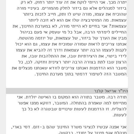
יתרה מכך. אני הייתי לוקח את זה עוד יותר רחוק. לא רק
ביזור למנהלים אלא גם ביזור לחלק מהמורים. בעיניי מורה
שהוכיח את עצמו, מורה שיש לו ותק, חייב לזכות ביותר
עצמאות. מה המוטיבציה שלו אם הוא לא זוכה ליותר
עצמאות? אני בחיים לא הייתי מורה, לא במערכת החינוך, את
החיילים לימדתי הרבה, אבל כל מי שעסק אי פעם בניהול
מבין את הערך של ביזור, של עצמאות, של יוזמה מהשטח.
אנחנו צריכים לראות שמורה שמוכיח את עצמו, גם הוא יכול
לקנות לעצמו הרבה יותר עצמאות ודרך זה להביא את עצמו
לידי ביטוי, את היצירתיות שבו, את ההתלהבות שבו, את
הרצון שבו לתת בצורה הרבה יותר רצינית וחזקה. לכן, כל
משבר הוא הזדמנות ואנחנו צריכים לוודא שאנחנו מנצלים את
המשבר הזה לשיפור דרמטי בתוך מערכת החינוך.
היו"ר אריאל קלנר
¶
תודה רבה. משבר בתורה הוא המקום בו האישה יולדת. אני
מתייחס למה שאמרת בהתחלה. המשבר, דווקא ממנו אפשר
להצליח. זו הזדמנות לעשות שינויים שבשגרה לא כל כך
לעשות.
אני אפנה עכשיו לנציגי משרד החינוך שהם ב-זום. דסי בארי,
מנהלת אגף חינוך על יסודי, בבקשה.