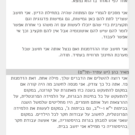
אחד לפי האזור בו הוא נמצא.
אני מסכים לגמרי עם המתווה שהיה בתחילת הדיון. אני חושב
שצריך לתת להם כאן גמישות, גם גמישות פדגוגית וגם
תקציבית כדי שהם יוכלו לעשות עם זה משהו כי אחרת אפשר
לומר להם שיש להם אוטונומיה אבל אין להם תקציב וכך אי
אפשר לעבוד.
אני חושב שזו ההזדמנות ואם ננצל אותה אני חושב שכל
מערכת החינוך תרוויח בעתיד. תודה.
מאיר כהן (יש עתיד-תל"ם)
¶
אני רוצה להשלים את הדברים שלך. מילה אחת. זאת הזדמנות
פז. אתה כל כך צודק. אני מנסה לחשוב מה היה קורה אם
במקום להתעקש בשנה כזו מאתגרת של קורונה, במקום
להתעקש על כל בחינות הבגרות, על הלמידה הפרונטלית, על
ההרצאות ועל אותם חומרים, היו מחליטים שלמשל השנה
בכיתות י"א ו-י"ב, גם בכיתות ג', במקום לעשות את הלמידה
הפרונטלית, לחשוב על עבודות חקר לכל הילדים. במקום
שאני אגש למבחן בגרות בהיסטוריה, אני אעשה עבודת חקר
בהיסטוריה כי ממילא אני יושב בבית.