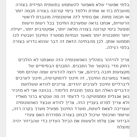
בלתי אפשרי שלא מאפשר להשתמש בתשתית הפיזית בצורה
מושכלת כזו או אחרת וללמד בימי קורונה בצורה חכמה יותר
או חכמה פחות. אם נוסיף לזה אוטונומיה מוגברת לראשי
הרשויות, אנחנו נראה שמערכת החינוך בכל רשות ורשות
תופעל בימי קורונה בצורה מלאה יותר, אפקטיבית יותר, יעילה
יותר וחסכונית יותר מאשר הנחיות ממשרד החינוך ועכשיו לכו
תממשו אותן. לכן מהבחינה הזאת זה דבר שהוא נדרש בצורה
בלתי רגילה.
צריך להיזהר בתהליך האוטונומיה הזה שאנחנו לא הולכים
רחוק מדי בהקשר של התכנים. התכנים הבסיסיים של
מקצועות חובה ביניהם, אני רוצה להדגיש שמה שהיום חסר
מאוד במערכת החינוך, זה חינוך לדמוקרטיה, חינוך לערכים
ליברליים וחינוך לערכים יהודים. צריכים לוודא ששלושת
הדברים האלה הם בתוך תוכנית הלימוד. בכוונה אני לא מזכיר
כאן אנגלית ומתמטיקה כי לדעתי זה מה שנקרא ברור מאליו
ולא צריך לפרט בעניין הזה. צריך לוודא שבצד האוטונומיה
שצריכה לצאת לשטח, משרד החינוך מפעיל מערך בקרה רזה,
שיטתי ואיכותי שיכול לבחון בצורה מסודרת האם צעדי
הביזור אכן צלחו ולעשות את הכיול העדין כדי שהביזור יהיה
מוצלח