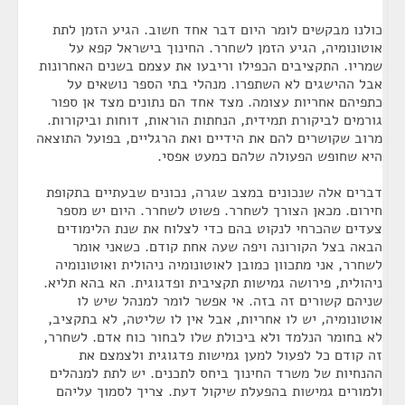
כולנו מבקשים לומר היום דבר אחד חשוב. הגיע הזמן לתת
אוטונומיה, הגיע הזמן לשחרר. החינוך בישראל קפא על
שמריו. התקציבים הכפילו וריבעו את עצמם בשנים האחרונות
אבל ההישגים לא השתפרו. מנהלי בתי הספר נושאים על
כתפיהם אחריות עצומה. מצד אחד הם נתונים מצד אן ספור
גורמים לביקורת תמידית, הנחתות הוראות, דוחות וביקורות.
מרוב שקושרים להם את הידיים ואת הרגליים, בפועל התוצאה
היא שחופש הפעולה שלהם כמעט אפסי.
דברים אלה שנכונים במצב שגרה, נכונים שבעתיים בתקופת
חירום. מכאן הצורך לשחרר. פשוט לשחרר. היום יש מספר
צעדים שהכרחי לנקוט בהם כדי לצלוח את שנת הלימודים
הבאה בצל הקורונה ויפה שעה אחת קודם. כשאני אומר
לשחרר, אני מתכוון כמובן לאוטונומיה ניהולית ואוטונומיה
ניהולית, פירושה גמישות תקציבית ופדגוגית. הא בהא תליא.
שניהם קשורים זה בזה. אי אפשר לומר למנהל שיש לו
אוטונומיה, יש לו אחריות, אבל אין לו שליטה, לא בתקציב,
לא בחומר הנלמד ולא ביכולת שלו לבחור כוח אדם. לשחרר,
זה קודם כל לפעול למען גמישות פדגוגית ולצמצם את
ההנחיות של משרד החינוך ביחס לתכנים. יש לתת למנהלים
ולמורים גמישות בהפעלת שיקול דעת. צריך לסמוך עליהם