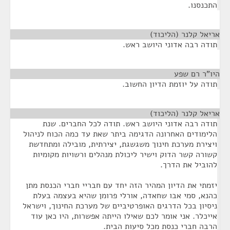
התכנסנו.
אריאל קלנר (הליכוד)
¶
תודה רבה אדוני היושב ראש.
היו"ר רם שפע
¶
תודה על יוזמת הדיון החשוב.
אריאל קלנר (הליכוד)
¶
תודה רבה אדוני היושב ראש. תודה לכל החברים. שנת
הלימודים האחרונה הדגימה ביתר שאת עד כמה הכוח לניהול
ויצירת מערכת חינוך משגשגת, יצירתית, מובילה ומתחדשת
קשורה קשר הדוק וישיר ליכולת מנהלים ורשויות מקומיות
להוביל את הדרך.
יזמתי את הדיון המהיר הזה יחד עם חבריי חברי הכנסת מתן
כהנא, סמי אבו שחאדה, אורלי פרומן שהיא בעצמה בעלת
ניסיון בכל הדרגים האופרטיביים של מערכת החינוך, וישראל
אייכלר. אני אומר לכם שאילו הייתה אפשרות, היו כאן עוד
הרבה חברי כנסת מכל סיעות הבית.