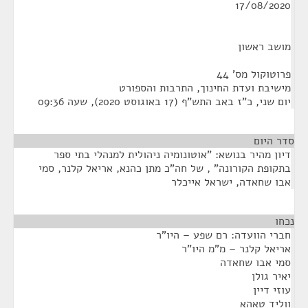
17/08/2020
מושב ראשון
פרוטוקול מס' 44
מישיבת ועדת החינוך, התרבות והספורט
יום שני, כ"ז באב התש"ף (17 באוגוסט 2020), שעה 09:36
סדר היום
דיון מהיר בנושא: "אוטונומיה ניהולית למנהלי בתי ספר
בתקופת הקורונה" , של חה"כ מתן כהנא, אריאל קלנר, סמי
אבו שחאדה, ישראל אייכלר
נכחו
¶
חברי הוועדה: רם שפע – היו"ר
אריאל קלנר – מ"מ היו"ר
סמי אבו שחאדה
יאיר גולן
עוזי דיין
ווליד טאהא