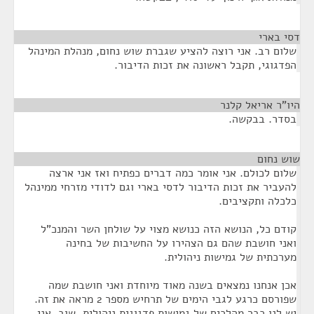
דסי בארי
¶
שלום רב. אני רוצה להציע שגברת שוש נחום, מנהלת המינהל
הפדגוגי, תקבל ראשונה את זכות הדיבור.
היו"ר אריאל קלנר
¶
בסדר. בבקשה.
שוש נחום
¶
שלום לכולם. אני אומר כמה דברים כפתיח ואז אני ארצה
להעביר את זכות הדיבור לדסי בארי וגם לדודי מזרחי ממינהל
כלכלה ותקציבים.
קודם כל, הנושא הזה כנושא מצוי על שולחן השר והמנכ"ל
ואני חושבת שהם גם הצהירו על החשיבות של בחינה
מערכתית של גמישות ניהולית.
אכן אנחנו נמצאים בשנה מאוד מיוחדת ואני חושבת שמה
שפורסם כרגע לגבי הימים של תרחיש מספר 2 מראה את זה.
יש לנו כבר מהלכים של גמישות פדגוגית ניהולית. שוב, אני