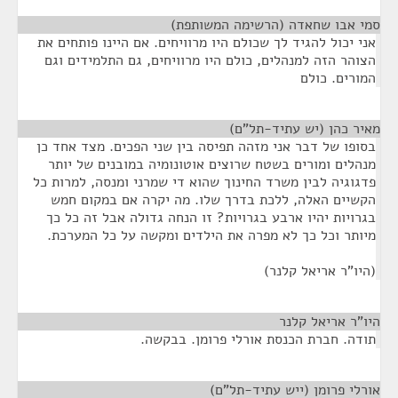
סמי אבו שחאדה (הרשימה המשותפת)
¶
אני יכול להגיד לך שכולם היו מרוויחים. אם היינו פותחים את
הצוהר הזה למנהלים, כולם היו מרוויחים, גם התלמידים וגם
המורים. כולם
מאיר כהן (יש עתיד-תל"ם)
¶
בסופו של דבר אני מזהה תפיסה בין שני הפכים. מצד אחד כן
מנהלים ומורים בשטח שרוצים אוטונומיה במובנים של יותר
פדגוגיה לבין משרד החינוך שהוא די שמרני ומנסה, למרות כל
הקשיים האלה, ללכת בדרך שלו. מה יקרה אם במקום חמש
בגרויות יהיו ארבע בגרויות? זו הנחה גדולה אבל זה כל כך
מיותר וכל כך לא מפרה את הילדים ומקשה על כל המערכת.
(היו"ר אריאל קלנר)
היו"ר אריאל קלנר
¶
תודה. חברת הכנסת אורלי פרומן. בבקשה.
אורלי פרומן (ייש עתיד-תל"ם)
¶