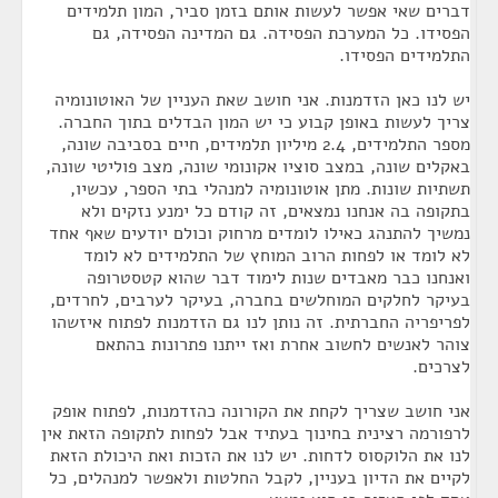
דברים שאי אפשר לעשות אותם בזמן סביר, המון תלמידים
הפסידו. כל המערכת הפסידה. גם המדינה הפסידה, גם
התלמידים הפסידו.
יש לנו כאן הזדמנות. אני חושב שאת העניין של האוטונומיה
צריך לעשות באופן קבוע כי יש המון הבדלים בתוך החברה.
מספר התלמידים, 2.4 מיליון תלמידים, חיים בסביבה שונה,
באקלים שונה, במצב סוציו אקונומי שונה, מצב פוליטי שונה,
תשתיות שונות. מתן אוטונומיה למנהלי בתי הספר, עכשיו,
בתקופה בה אנחנו נמצאים, זה קודם כל ימנע נזקים ולא
נמשיך להתנהג כאילו לומדים מרחוק וכולם יודעים שאף אחד
לא לומד או לפחות הרוב המוחץ של התלמידים לא לומד
ואנחנו כבר מאבדים שנות לימוד דבר שהוא קטסטרופה
בעיקר לחלקים המוחלשים בחברה, בעיקר לערבים, לחרדים,
לפריפריה החברתית. זה נותן לנו גם הזדמנות לפתוח איזשהו
צוהר לאנשים לחשוב אחרת ואז ייתנו פתרונות בהתאם
לצרכים.
אני חושב שצריך לקחת את הקורונה כהזדמנות, לפתוח אופק
לרפורמה רצינית בחינוך בעתיד אבל לפחות לתקופה הזאת אין
לנו את הלוקסוס לדחות. יש לנו את הזכות ואת היכולת הזאת
לקיים את הדיון בעניין, לקבל החלטות ולאפשר למנהלים, כל