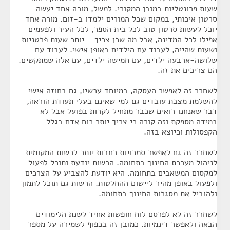
שעות פרונטליות במובן המקורי. למשל, מורה אחד יעשה
סרטון איכותי, במקום שכל המורים ילמדו ב-זום. מורה אחד
יוכל לעשות סרטון טוב לכל בית הספר, לכל העיר ולפעמים
אפילו לכל המדינה, אבל מה שכן צריך – יותר שעות פרטניות
ושעות שהייה, לעבוד עם הילדים באופן אישי. לעבוד עם
שלושה-ארבעה ילדים, עם חמישה ילדים, עם אלה שמתקשים.
הם צריכים את זה.
לשחרר זה לאפשר העסקה, במיוחד עכשיו, גם בחוזה אישי
להשלמת מצבת עובדים גם למי שאינם בעלי תעודת הוראה,
דבר שאנחנו רואים שכבר מתחיל לקרות בפועל אבל לא
במידה מספקת וזה קורה כי צריך יותר כוח אדם בגלל
הקפסולות וכיוצא בזה.
לשחרר זה גם לאפשר סמכויות רחבות יותר לרשות המקומית
לניהול מערכת החינוך בתחומה. הרשות יודעת ותוכל לפעול
למקסום המשאבים בתחומה. היא יודעת להצביע על הצרכים
ולפעול באופן מהיר ליישום ההחלטות. הרשות גם תוכל לתמוך
ולהוביל את מסגרות החינוך בתחומה.
לשחרר זה לא לפרסם לוח חופשות אחיד לשנת הלימודים
הבאה ולאפשר דינמיות. כמובן זה בכפוף לשמירה על מספר