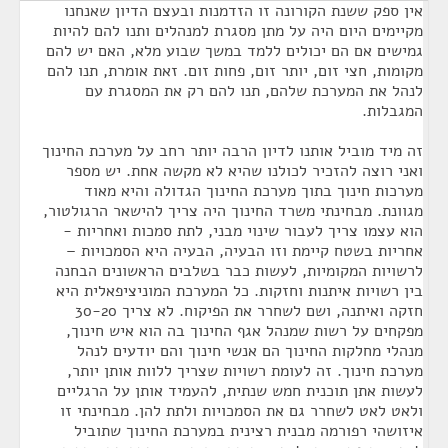
אין ספק ששנת הקורונה זו הזדמנות ובעצם הדיון שאנחנו
מקיימים היום היה על מתן מסגרת למנהלים ותנו להם להיות
גמישים אם הם יכולים ללמד במשך שבוע מלא, האם יש להם
מקומות, חצי זום, יותר זום, פחות זום. זאת אומרת, תנו להם
לנהל את המערכת שלהם, תנו להם רק את המסגרת עם
המגבלות.
זה מיד מוביל אותנו לדיון הרבה יותר רחב על מערכת החינוך
ואני רוצה להזכיר לכולנו שהיא לא מקשה אחת. יש מספר
מערכות חינוך בתוך מערכת החינוך הגדולה והיא מאוד
מגוונת. מבחינתי משרד החינוך היה צריך להישאר הרגולטור,
הוא עצמו צריך לעבור שינוי מבני, לתת סמכות ואחריות -
אחריות בשטח קיימת וזו הבעיה, הבעיה היא הסמכויות –
לרשויות המקומיות, לעשות כבר בשלבים הראשונים הבחנה
בין רשויות איתנות וחזקות. כל המערכת המוניציפאלית היא
חזקה ואיתנה, ושם לשחרר את הפיקוח. לא צריך 30-20
מפקחים על רשות שמנהל אגף החינוך בה הוא איש חינוך,
מנהלי מחלקות החינוך הם אנשי חינוך והם יודעים לנהל
מערכת חינוך. זה לעומת רשויות שצריך ללוות אותן יותר,
לעשות אתן תוכנית חמש שנתית, להעמיד אותן על הרגליים
ולאט לאט לשחרר גם את הסמכויות ולתת להן. מבחינתי זו
איזושהי רפורמה מבנית רצינית במערכת החינוך שתוביל