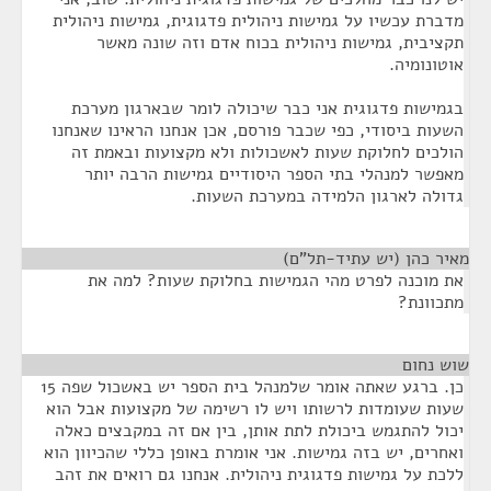
מדברת עכשיו על גמישות ניהולית פדגוגית, גמישות ניהולית
תקציבית, גמישות ניהולית בכוח אדם וזה שונה מאשר
אוטונומיה.
בגמישות פדגוגית אני כבר שיכולה לומר שבארגון מערכת
השעות ביסודי, כפי שכבר פורסם, אכן אנחנו הראינו שאנחנו
הולכים לחלוקת שעות לאשכולות ולא מקצועות ובאמת זה
מאפשר למנהלי בתי הספר היסודיים גמישות הרבה יותר
גדולה לארגון הלמידה במערכת השעות.
מאיר כהן (יש עתיד-תל"ם)
¶
את מוכנה לפרט מהי הגמישות בחלוקת שעות? למה את
מתכוונת?
שוש נחום
¶
כן. ברגע שאתה אומר שלמנהל בית הספר יש באשכול שפה 15
שעות שעומדות לרשותו ויש לו רשימה של מקצועות אבל הוא
יכול להתגמש ביכולת לתת אותן, בין אם זה במקבצים כאלה
ואחרים, יש בזה גמישות. אני אומרת באופן כללי שהכיוון הוא
ללכת על גמישות פדגוגית ניהולית. אנחנו גם רואים את זהב