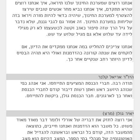
אנחנו רוצים שמערכת החינוך שלנו תיראה, איך אנחנו רוצים
שהיא תתקדם, איך אנחנו נביא מחר אנשים טובים שירצו
להצטרף למערכת החינוך, שיהיה כדאי להיות מורה ויראו בזה
שליחות במערכת החינוך. זה אמור גם לגבי גננת, שלא נדבר
על גיל הרך שזה סיפור כאוב וקשה לכשעצמו לא רק מגילי
לידה עד שלוש אלא גם מגיל שלוש עד שש.
אנחנו צריכים להחליט במה אנחנו ממקדים את הדיון, אם
לוקחים את שנתה קורונה כהזדמנות ואולי היא תהיה הבסיס
לדיון היותר רחב שנקיים אחר כך.
היו"ר אריאל קלנר
¶
תודה רבה. חברי הכנסת המציעים התייחסו. אני אנהג כפי
שנוהג היושב ראש ואתן רשות דיבור קודם לחברי הכנסת
ואחר כך לארגונים. חבר הכנסת גולן, ביקשת להתייחס.
יאיר גולן (מרצ)
¶
אני רוצה לחזק את דבריה של אורלי ולומר דבר מאוד מאוד
פשוט. כל משבר הוא הזדמנות ואנחנו חייבים, כתוצאה
מהמשבר הזה, קודם כל ובראש ובראשונה להגדיל את
האוטונומיה של מנהלי בתי הספר. המצב דהיום הוא מצב