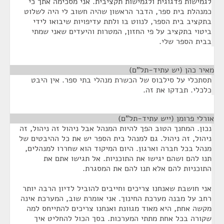
לגמישות פדגוגית ולגמישות תקציבית. אני מסכימה אתך כי
כמנהלת בית ספר, הדבר הראשון שהיה חשוב לי היה לשלוט
בתקציב בית הספר, לנווט בו ולתת עדיפויות שיבואו לידי
ביטוי בתקציב על פי החזון, המטרות והיעדים שאני שמתי
בבית הספר שלי.
מאיר כהן (יש עתיד-תל"ם)
¶
תסתכלי על סילבוס של הכשרת מנהלי בתי ספר. אין היבט
כלכלי. תבדקו את זה.
אורלי פרומן (ייש עתיד-תל"ם)
¶
נכון. המחנך הטוב הפך להיות המנהל אבל ניהול זה ניהול, זה
ניהול, זה ניהול. גם למנהל בית הספר יש את כל ההיבטים של
מנהל בכל חברה וארגון. היום המיקוד הוא שחררו למנהלים,
תנו להם ושהם יגישו את התוכניות. אל תגישו אתם את
התוכניות להם אלא תנו להם את המסגרת.
אני חושבת שאנחנו צריכים וחייבים להוביל לדיון הרבה יותר
רחב על מבנה מערכת החינוך. אני אומרת שוב, המערכת אינה
מקשה אחת, היא מאוד מגוונת ואנחנו צריכים להתייחס למה
שקורה בכל אחת מתתי המערכות. בסך הכול להחליט איך