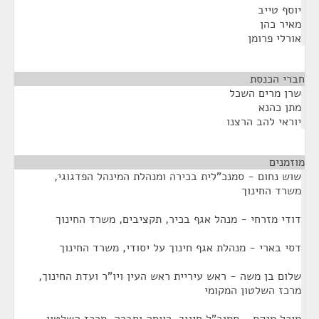
יוסף טייב
מאיר כהן
אורלי פרומן
חברי הכנסת
¶
שרן מרים השכל
מתן כהנא
יוראי להב הרצנו
מוזמנים
¶
שוש נחום - סמנכ"לית בכירה ומנהלת המינהל הפדגוגי,
משרד החינוך
דודי מזרחי - מנהל אגף בכיר, תקציבים, משרד החינוך
דסי בארי - מנהלת אגף חינוך על יסודי, משרד החינוך
שלום בן משה - ראש עיריית ראש העין ויו"ר ועדת החינוך,
מרכז השלטון המקומי