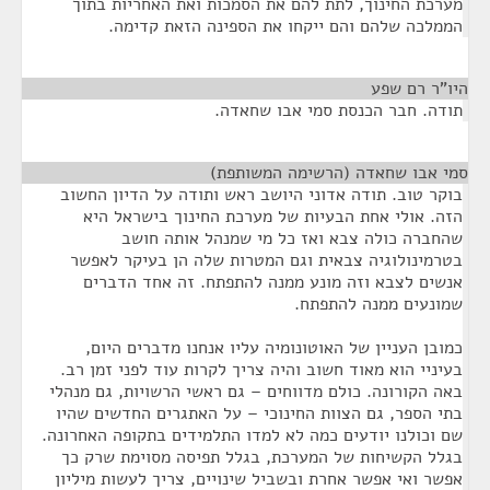
מערכת החינוך, לתת להם את הסמכות ואת האחריות בתוך
הממלכה שלהם והם ייקחו את הספינה הזאת קדימה.
היו"ר רם שפע
¶
תודה. חבר הכנסת סמי אבו שחאדה.
סמי אבו שחאדה (הרשימה המשותפת)
¶
בוקר טוב. תודה אדוני היושב ראש ותודה על הדיון החשוב
הזה. אולי אחת הבעיות של מערכת החינוך בישראל היא
שהחברה כולה צבא ואז כל מי שמנהל אותה חושב
בטרמינולוגיה צבאית וגם המטרות שלה הן בעיקר לאפשר
אנשים לצבא וזה מונע ממנה להתפתח. זה אחד הדברים
שמונעים ממנה להתפתח.
כמובן העניין של האוטונומיה עליו אנחנו מדברים היום,
בעיניי הוא מאוד חשוב והיה צריך לקרות עוד לפני זמן רב.
באה הקורונה. כולם מדווחים – גם ראשי הרשויות, גם מנהלי
בתי הספר, גם הצוות החינוכי – על האתגרים החדשים שהיו
שם וכולנו יודעים כמה לא למדו התלמידים בתקופה האחרונה.
בגלל הקשיחות של המערכת, בגלל תפיסה מסוימת שרק כך
אפשר ואי אפשר אחרת ובשביל שינויים, צריך לעשות מיליון