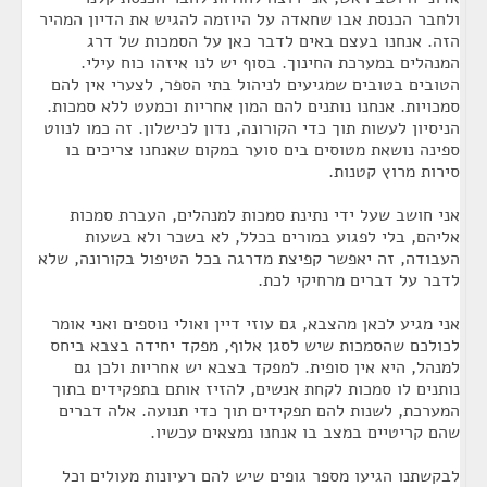
ולחבר הכנסת אבו שחאדה על היוזמה להגיש את הדיון המהיר
הזה. אנחנו בעצם באים לדבר כאן על הסמכות של דרג
המנהלים במערכת החינוך. בסוף יש לנו איזהו כוח עילי.
הטובים בטובים שמגיעים לניהול בתי הספר, לצערי אין להם
סמכויות. אנחנו נותנים להם המון אחריות וכמעט ללא סמכות.
הניסיון לעשות תוך כדי הקורונה, נדון לכישלון. זה כמו לנווט
ספינה נושאת מטוסים בים סוער במקום שאנחנו צריכים בו
סירות מרוץ קטנות.
אני חושב שעל ידי נתינת סמכות למנהלים, העברת סמכות
אליהם, בלי לפגוע במורים בכלל, לא בשכר ולא בשעות
העבודה, זה יאפשר קפיצת מדרגה בכל הטיפול בקורונה, שלא
לדבר על דברים מרחיקי לכת.
אני מגיע לכאן מהצבא, גם עוזי דיין ואולי נוספים ואני אומר
לכולכם שהסמכות שיש לסגן אלוף, מפקד יחידה בצבא ביחס
למנהל, היא אין סופית. למפקד בצבא יש אחריות ולכן גם
נותנים לו סמכות לקחת אנשים, להזיז אותם בתפקידים בתוך
המערכת, לשנות להם תפקידים תוך כדי תנועה. אלה דברים
שהם קריטיים במצב בו אנחנו נמצאים עכשיו.
לבקשתנו הגיעו מספר גופים שיש להם רעיונות מעולים וכל