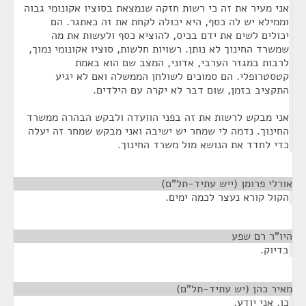
אני מעיר את זה כי רשות חזקה שנמצאת בסוציו אקונומי גבוה
וממילא יש לה כסף, היא יכולה לקחת את זה כאתגר. הם
יכולים לשים את ידם בכיס, להוציא כסף ולעשות את מה
שמשרד החינוך לא נותן. רשויות חלשות, סוציו אקונומי נמוך,
לרבות במגזר הערבי, אדוני, המצב שם הוא באמת
קטסטרופלי. הם סמוכים לשולחן הממשלה ואם לא יגיע
התקציב בזמן, שום דבר לא יקרה עם הילדים.
אני מבקש לרשות את זה בפני הוועדה ולבקש הבהרה ממשרד
החינוך. נדמה לי שמחר יש ישיבה ואני מבקש שמחר זה יעלה
כדי לחדד את הנושא מול משרד החינוך.
אורלי פרומן (ייש עתיד-תל"ם)
¶
הקול קורא נעצר לכמה ימים.
היו"ר רם שפע
¶
בדיוק.
מאיר כהן (יש עתיד-תל"ם)
¶
כן. אני יודע.