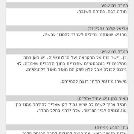
היו"ר רם שפע
¶
תודה רבה. פתיחה חשובה.
אריאל קלנר (הליכוד)
¶
מרגיש שאנחנו צריכים לעמוד להמנון עכשיו.
היו"ר רם שפע
¶
כן. יישר כוח על ההקראה ועל הרלוונטיות. יש כאן כמה
מהלכים די בומבסטיים שחבויים בתוך הדברים שאמרת. לא
ניכנס לכולם אבל ללא ספק הם מאוד מאוד רלוונטיים.
מישהו מיוזמי הדיון רוצה להתייחס.
מאיר כהן (יש עתיד-תל"ם)
¶
תמיד צריך לשים לב שיש גבול דק שצריך להיזהר ממנו בין
אוטונומיה לבין הפרטה. שזה ירחף בחלל החדר.
מתן כהנא (ימינה)
¶
אדוני היושב ראש, אני רוצה להודות לחבר הכנסת קלנר