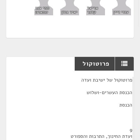
אריאל
סמי אבו
עוזי דיין
קלנר
יאיר גולן
שחאדה
פרוטוקול
¶
פרוטוקול של ישיבת ועדה
הכנסת העשרים-ושלוש
הכנסת
9
ועדת החינוך, התרבות והספורט