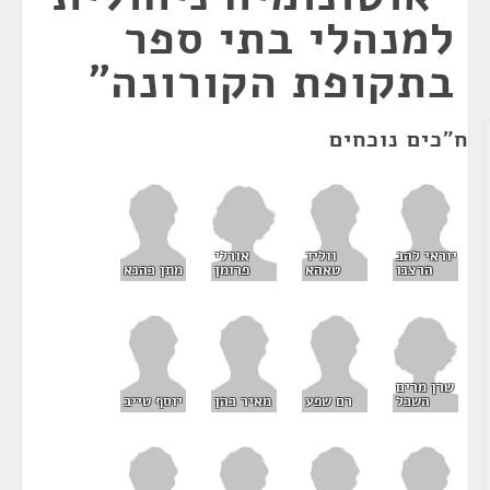
למנהלי בתי ספר
בתקופת הקורונה"
ח"כים נוכחים
אורלי
יוראי להב
ווליד
פרומן
הרצנו
טאהא
מתן כהנא
שרן מרים
השכל
רם שפע
מאיר כהן
יוסף טייב