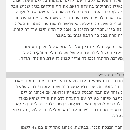
האלה והוסמכו לעבוד עם ילדים ופעוטות בגילים האלו. אנחנו
כאילו מתחילים בוועדה הזאת את חיי הילדים בגיל שלוש אבל
זה לא נכון. אנחנו חייבים לקחת את כל הנושא הזה לוועדה
הזו. אסור להפקיר שוב את חסרי הישע האלה, את הפעוטות
חסרי הישע. זה מזעזע. אי אפשר לראות את התמונות האלה
וזה בגן שהמקרים התגלו בו אבל לך תדע היכן עוד זה קורה.
זה קרה בכל כך הרבה גנים גם בעבר.
אני מבקשת לקיים דיון על כל הנושא של חינוך פעוטות
וילדים מגיל לידה עד גיל שלוש. זה חלק מתפקידה של
מערכת החינוך ולכן זה צריך לבוא לוועדת החינוך. תודה.
היו"ר רם שפע
¶
תודה. חד משמעית. עוד נושא בפער אדיר וצורך מאוד מאוד
רחב להסדרה. אני יודע שאת כבר שנים עוסקת בכך. אפשר
לשוחח עם חבר הכנסת ג'בארין ולראות אם אנחנו יכולים
לייצר שיתוף פעולה עם הוועדה לזכויות הילד שהיא מאוד
רלוונטית לנושא. ראינו מראות באמת בלתי נסבלים. אני לא
יודע מי מכם בחר לצפות אבל כאבא לילד בן שלוש, זה בלתי
נסבל.
חבר הכנסת קלנר, בבקשה. אנחנו מתחילים בנושא לשמו