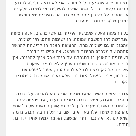
ימי החופשה שמגיעים לכל מורה. אני לא רוצה חלילה לפגוע
בזכות כלשהי. כך לדוגמה אפשר להשלים ימי למידה חלקיים
או חסרים על חשבון ימים שבשגרה הם נחשבים ימי חופשה.
כמובן שלא בחגים ובמועדים.
כל ההצעות האלה שעכשיו העליתי בראשי פרקים, אלה הצעות
שנדרשת להן הקשבה עמוקה. הן ישימות היום, היו ישימות
אתמול הן גם ישימות מחר. ההצעות האלה הן קריטיות להמשך
קיומה של מערכת החינוך בישראל. אין ספק כי מדובר
בשינויים מהאופן בו התנהלנו עד היום אבל צריך להפנים. אין
ברירה אחרת. זמנים השתנו באופן שלא דמיינו שיקרה,
שינויים אלה קוראים לנו לא להתמהמה, אסור לפספס את
הרכבת, צריך לפעול היום כדי שלא נאבד את שנת הלימודים
הקרובה.
אדוני היושב ראש, המעז מנצח. אני קורא להורות על סדרת
דיונים בוועדה, ממש סדרת דיונים בוועדה, עד פתיחת שנת
הלימודים ואפילו מעבר לכך לבחינת אופן היישום של כל אחת
מההצעות שעוד עלו כאן היום ושנדבר עליהן בהרחבה. נדמה
שמעולם לא היה נכון יותר המשפט האומר למען עתיד ילדינו.
תודה.