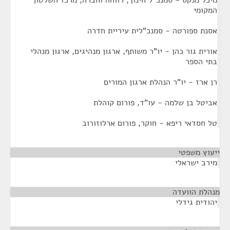
מיכל מנקס - סמנכ"ל חינוך, רווחה וחברה, מרכז השלטון
המקומי
אסנת ספורטה - סמנכ"לית עיריית חדרה
אורית גור כהן - יו"ר משותף, ארגון מנהיגים, ארגון מנהלי
בתי הספר
רן ארז - יו"ר הנהלת ארגון המורים
אביטל בן שלמה - עו"ד, פורום קוהלת
טל חסדאי ריפא - חוקר, פורום ארלוזורוב
ייעוץ משפטי
¶
מירב ישראלי
מנהלת הוועדה
¶
יהודית גידלי