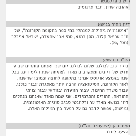
רישום פרלמנטרי
¶
אהובה שרון, חבר תרגומים
דיון מהיר בנושא
¶
"אוטונומיה ניהולית למנהלי בתי ספר בתקופת הקורונה", של
ח"כ אריאל קלנר, מתן כהנא, סמי אבו שחאדה, ישראל אייכלר
(מס' 84).
היו"ר רם שפע
¶
בוקר טוב לכולם. שלום לכולם. יום שני ואנחנו פותחים שבוע
חדש של דיונים ומתקרבים מאוד לפתיחת שנת הלימודים. בכל
שנה באמצע אוגוסט אנחנו בתקופה לחוצה וכמובן שהשנה,
לאור הקורונה, הסיטואציה הרבה יותר מאתגרת עבור כולנו,
עבור משרד החינוך, עבור הוועדה ובוודאי עבור צוותי
ההוראה, ההורים והתלמידים. אני שמח מאוד שאנחנו מנהלים
דיון בנושא מאוד ער ורלוונטי סביב סוגיית האוטונומיה,
גמישות, אפשר לדבר גם על הפער בין המילים האלה.
מאיר כהן (יש עתיד-תל"ם)
¶
הצעה לסדר.