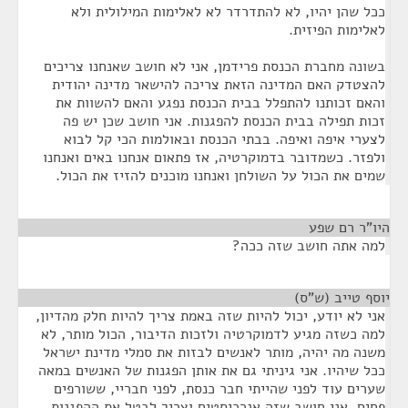
ככל שהן יהיו, לא להתדרדר לא לאלימות המילולית ולא
לאלימות הפיזית.
בשונה מחברת הכנסת פרידמן, אני לא חושב שאנחנו צריכים
להצטדק האם המדינה הזאת צריכה להישאר מדינה יהודית
והאם זכותנו להתפלל בבית הכנסת נפגע והאם להשוות את
זכות תפילה בבית הכנסת להפגנות. אני חושב שכן יש פה
לצערי איפה ואיפה. בבתי הכנסת ובאולמות הכי קל לבוא
ולפזר. כשמדובר בדמוקרטיה, אז פתאום אנחנו באים ואנחנו
שמים את הכול על השולחן ואנחנו מוכנים להזיז את הכול.
היו"ר רם שפע
¶
למה אתה חושב שזה ככה?
יוסף טייב (ש"ס)
¶
אני לא יודע, יכול להיות שזה באמת צריך להיות חלק מהדיון,
למה כשזה מגיע לדמוקרטיה ולזכות הדיבור, הכול מותר, לא
משנה מה יהיה, מותר לאנשים לבזות את סמלי מדינת ישראל
ככל שיהיו. אני גיניתי גם את אותן הפגנות של האנשים במאה
שערים עוד לפני שהייתי חבר כנסת, לפני חבריי, ששורפים
פחים. אני חושב שזה אנרכיסטים וצריך לבטל את ההפגנות