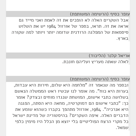
עופר כסיף (הרשימה המשותפת)
¶
אבל השקרים האלה לא הופכים את זה לאמת ואני מייד גם
אראה את זה. תראו, בספר של אורוול 1984 יש את השלוש
סיסמאות של המפלגה הרודנית שדומה יותר ויותר למה שקורה
בארץ.
אריאל קלנר (הליכוד)
¶
לאלה שאתה מעריץ ועליהם חונכת.
עופר כסיף (הרשימה המשותפת)
¶
ובספר מה שנאמר זה "מלחמה היא שלום, חירות היא עבדות,
בערות היא כוח". מה אומר לנו עכשיו ראש הממשלה הנאשם
בשלושה כתבי אישום, המושחת שנגדו מוחים ובצדק? אומר
כך: "כתבי אישום הם דמוקרטיה, מחאה היא הסתה, הפגנה
היא אנרכיה". 1984, אורוול מתהפך בקברו כשהוא שומע את
הדברים האלה. איפה השקרים? בהיסטוריה של מדינת ישראל
כל מקרי הרצח הפוליטיים בלי יוצא מן הכלל היו מימין כלפי
שמאל.