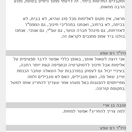
ומקבלים החלטות ביחד. זה לדעתי מתוך ניסיון בשטח, מונע
הרבה מחאות.
תראה, אין מקום לאלימות מכל סוג שהיא, לא בבית, לא
בכיתה, לא ברחוב, ואנחנו בתהליכי חינוך, גם המפמ"ר
לאזרחות, גם מינהל חברה ונוער, גם שפ"י, גם אנוכי. אנחנו
כולנו ביד אחת מחנכים לקראת זה.
היו"ר רם שפע
¶
אני רוצה לשאול אותך, באופן כללי אפשר לדבר ספציפית על
אלימות אבל חינוך לדמוקרטיה וכתפיסה קצת יותר רחבה,
בעיניי יכול גם לעסוק במורכבות של השאלה שחבר הכנסת
טייב שאל פה, האם מגבילים, האם לא מגבילים ולמה
מתייחסים להפגנות כאל משהו אחר שצריך להחריג אותו למשל
בתקופת קורונה.
טובה בן ארי
¶
למה צריך להחריג? אפשר למחות.
היו"ר רם שפע
¶