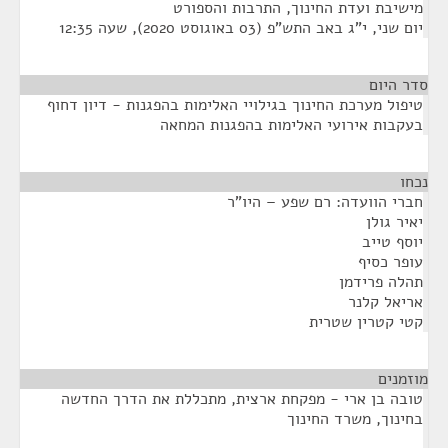
מישיבת ועדת החינוך, התרבות והספורט
יום שני, י"ג באב התש"פ (03 באוגוסט 2020), שעה 12:35
סדר היום
טיפול מערכת החינוך בגילויי האלימות בהפגנות - דיון דחוף
בעקבות אירועי האלימות בהפגנות המחאה
נכחו
¶
חברי הוועדה: רם שפע – היו"ר
יאיר גולן
יוסף טייב
עופר כסיף
תהלה פרידמן
אריאל קלנר
קטי קטרין שטרית
מוזמנים
¶
טובה בן ארי - מפקחת ארצית, מתכללת את הדרך החדשה
בחינוך, משרד החינוך