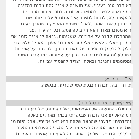
לא דבר טוב בעיניי. אני חושבת שצריך לתת מקום במדינה
דמוקרטית לכאב ולמחאה. אנחנו כנבחרי ציבור מחויבים
להקשיב לה, לנסות לחשוב איך אנחנו פועלים יותר טוב.
הניסיון להפוך אתה ללא לגיטימית הוא מקום מסוכן בעיניי.
הוא מסוכן מאוד והוא חייב להיפסק, וכל זה עוד לפני
שהתחלנו לדבר על אלימות, שאלימות, נראה לי צריך לומר את
המובן מאליו, לצערי אלימות היא הרת אסון. האוויר מלא אדי
דלק ולהדליק בו גפרור זה מאוד מסוכן, וזה נכון על אמירות
כמו לעלות עם לפידים וזה נכון על אמירות כמו אנרכיסטים
ומסוממים והפיכה וכאלה, וצריך להפסיק עם זה.
היו"ר רם שפע
¶
תודה רבה. חברת הכנסת קטי שטרית, בבקשה.
קטי קטרין שטרית (הליכוד)
¶
בתחילת המחאות של העצמאים, של האחיות, של העובדים
הסוציאליים אני זוכרת שביקרתי בכמה מאהלים כאלה
והזדהיתי וידעתי שהכאב שלהם הוא כאב אמיתי, אבל היום מי
שמבעיר את המדינה בעיצומה של המגיפה העולמית והמשבר
הכלכלי הדרמטי שפוקד אותנו זה לא אותם אנשים. האנשים