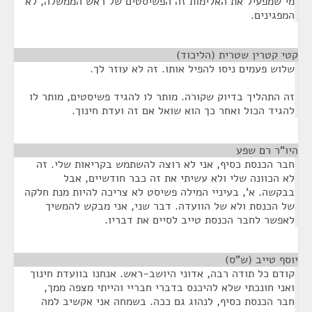
מי שמפעיל את האלימות זה הפשיסטים של ראש הממשלה, לא
המפגינים.
קטי קטרין שטרית (הליכוד)
¶
שלוש פעמים ניסו להפיל אותו. זה לא עוזר לך.
זה התהליך בדיוק שקורה. מותר לו להגיד פשיסטים, מותר לו
להגיד הכול ואחר כך הוא שואל אם זה ועדת חינוך.
היו"ר רם שפע
¶
חבר הכנסת כסיף, אני לא רוצה להשתמש בקריאות שלי. זה
לא הכוונה שלי ולא עשיתי את זה כבר חודשיים, אבל
בבקשה. א', בעיניי המילה פשיסט לא צריכה להיות מנת חלקה
של הכנסת ולא של הוועדה. דבר שני, אני מבקש להמשיך
לאפשר לחבר הכנסת טייב לסיים את דבריו.
יוסף טייב (ש"ס)
¶
קודם כל תודה רבה, אדוני היושב-ראש. אנחנו בוועדת חינוך
ואני חונכתי שלא להיכנס בדברי חבריי והייתי מצפה ממך,
חבר הכנסת כסיף, לנהוג גם ככה. בשמחה אני אקשיב למה