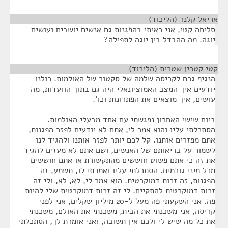
אריאל קלנר (הליכוד)
¶
סליחה קטי, אני ראיתי בהפגנות גם אנשים יושבים ועושים
יוגה. מה ההבדל בין יוגה לתפילה?
קטי קטרין שטרית (הליכוד)
¶
הנגיף גרם לקריסה שלמה של סקטור של האולמות. כולנו
יודעים איך המצב האמוציונאלי היה גם בתוך הוועדות, מה
עושים, איך מוצאים את הפתרונות וכו'.
ביום שישי האחרון נפגשתי עם אחד מבעלי האולמות.
הסתכלתי עליו והוא אמר לי, אתם לא יודעים לפזר הפגנות,
אתם מפזרים אותנו. קל לכם יותר לפזר אותנו ולהגיד לנו
לשמור על בריאותם של האנשים, ושם אתם לא מעזים להגיד
את זה כי אתם פשוט חוששים מהתקשורת או אתם חוששים
מכל מיני גורמים. הסתכלתי עליו ואמרתי לו, תשמע, זה
הפגנות, זה זכות דמוקרטית. הוא אמר לי, לא, לא, ולי זה
זכות דמוקרטית להתקיים. לי זה זכות דמוקרטית שלי להיות
פה. אני השקעתי פה מעל ל-20 מיליון שקלים, אני לפני
קריסה, אני משכנתי את הבית, משכנתי את האולם, משכנתי
את כל מה שיש לי ולכם אין תשובה, ואני אומרת לך, הסתכלתי