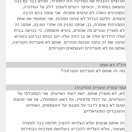
שרוצים להכניס את המדינה הזו לסחרור, שהיא כבר גם ככה
נמצאת בסחרור, ובעיקר רוצים לשפוך דלק על המדורה,
המפגינים האלה לא עוטים מסכות. אני צופה בהם הרבה
פעמים. חלקם הגדול לא עוטה מסכות. אני שמעתי את אחת
המפגינות אומרת, כן, אנחנו נפגין פה אחרי 23:00, אותנו זה
לא מעניין שגרים פה אנשים, בשיא חוצפתה, כי כנראה בבית
שלה הילדים שלה או בן הזוג שלה ישן בנחת וברוגע כשהיא
עושה את זה בתוך שכונת מגורים. אותם לא מעניינת הקורונה,
אותם גם לא מעניינים העצמאים הקורסים.
היו"ר רם שפע
¶
מה זה אותם לא מעניינת הקורונה?
קטי קטרין שטרית (הליכוד)
¶
לא, לא מעניין אותם. זאת דעתי האישית. אני הסתכלתי על
השלטים, על דגלי פלסטין, על ראש הממשלה, אז אני טוענת
שהם לא באים לדבר על מצבם של העצמאים, האחיות
והעובדים הסוציאליים.
זה אותם אנשים שלא הצליחו להציב חלופה כבר למעלה
מעשור, שלא הצליחו להכריע בשלושת מערכות הבחירות