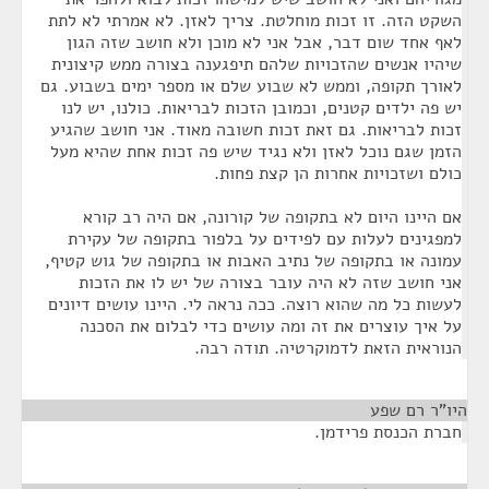
השקט הזה. זו זכות מוחלטת. צריך לאזן. לא אמרתי לא לתת
לאף אחד שום דבר, אבל אני לא מוכן ולא חושב שזה הגון
שיהיו אנשים שהזכויות שלהם תיפגענה בצורה ממש קיצונית
לאורך תקופה, וממש לא שבוע שלם או מספר ימים בשבוע. גם
יש פה ילדים קטנים, וכמובן הזכות לבריאות. כולנו, יש לנו
זכות לבריאות. גם זאת זכות חשובה מאוד. אני חושב שהגיע
הזמן שגם נוכל לאזן ולא נגיד שיש פה זכות אחת שהיא מעל
כולם ושזכויות אחרות הן קצת פחות.
אם היינו היום לא בתקופה של קורונה, אם היה רב קורא
למפגינים לעלות עם לפידים על בלפור בתקופה של עקירת
עמונה או בתקופה של נתיב האבות או בתקופה של גוש קטיף,
אני חושב שזה לא היה עובר בצורה של יש לו את הזכות
לעשות כל מה שהוא רוצה. ככה נראה לי. היינו עושים דיונים
על איך עוצרים את זה ומה עושים כדי לבלום את הסכנה
הנוראית הזאת לדמוקרטיה. תודה רבה.
היו"ר רם שפע
¶
חברת הכנסת פרידמן.