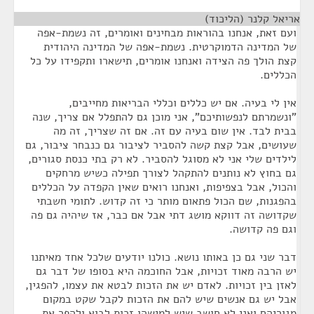
אריאל קלנר (הליכוד)
¶
ועם זאת, אנחנו בהוראות מבחינים ואומרים, זה נשמת-אפה
של המדינה הדמוקרטית. נשמת-אפה של המדינה היהודית
קצת הולך פה הצידה ואנחנו אומרים, תישארו ותקפידו על כל
הכללים.
אין לי בעיה. אם יש כללים וכללי הבריאות מחייבים,
"ונשמרתם לנפשותיכם", אני מוכן גם להתפלל אם צריך, שנה
בבית לבד. אין שום בעיה עם זה. אם זה שצריך, זה מה
שעושים, אבל קצת קשה להסביר לציבור גם כנבחר ציבור, גם
לילדים שלי אני לא מסוגל להסביר. לא רק בתי כנסת סגורים,
גם בחוץ לא נותנים להתקהל לצורך תפילה כשיש מרחקים
והכול, אבל בצפיפות, ואנחנו רואים שאין הקפדה על הכללים
בהפגנות, שם הכול פתאום מותר כי זה קדוש. לתומי חשבתי
שקדושה זה דווקא מושג דתי אבל אם כבר, אז שיהיה גם פה
וגם פה קדושה.
דבר שני גם כן באותו נושא. כולנו יודעים שלכל אחד מאיתנו
יש הרבה מאוד זכויות, אבל החוכמה היא בסופו של דבר גם
לאזן בין זכויות. לאדם יש את הזכות לבטא את עצמו, להפגין,
אבל יש גם אנשים שיש להם את הזכות לקבל שקט במקום
מגוריהם ואני לא חושב שיש למישהו זכות לבוא ולהפר את