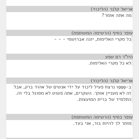
אריאל קלנר (הליכוד)
¶
מה אתה אומר?
עופר כסיף (הרשימה המשותפת)
¶
כל מקרי האלימות, יונה אברושמי - - -
היו"ר רם שפע
¶
לא כל מקרי האלימות.
אריאל קלנר (הליכוד)
¶
ב-1999 נרצח פעיל ליכוד על ידי אנשים של אהוד ברק, אבל
זה לא מעניין אותך. השקרים, אתה פשוט לא מסוגל בלי זה.
התלמיד של ברית המועצות.
עופר כסיף (הרשימה המשותפת)
¶
מותר לך להיות בור, אני בעד.