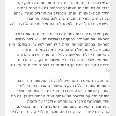
הלמידה של זכויות תלמידים אנחנו מתבססים על חוק יסוד
כבוד האדם וחירותו ואנחנו מתבססים גם על אמנת זכויות
הילד הבין-לאומית. אנחנו מלמדים את הילדים מנעד שלהם
של זכויות, אחריות וחובות שיש להם כחלק מהחברה
הישראלית מגיל צעיר ולא מגיל תיכון אלא מכיתה א' ועד י"ב.
ואכן יש לילדים זכות למחות אבל הם לומדים גם את גבולות
המחאה ואת העמידה בחוקים ובאפשרויות שיש להם בנושא
המחאה ובמקום המחאה. החינוך למחאה למעשה, מבחינתי הוא
מצביע על אימון של חשיבה ביקורתית ובמיוחד הרצון
להשתתף בקבלת החלטות של ילדים. אני חושבת שהבעיה
האמיתית שלנו זה שילדים לא משתתפים בקבלת החלטות.
ילדים ונוער זה היינו הך מבחינתי כי באמנה ילדים זה עד גיל
18.
אני חושבת שאם היו שותפים לקבלת ההחלטות, היו הרבה
פחות מחאות, ובכלל כחלק מהשותפות. אגב, דוח האו"ם
האחרון שנחתם בשנה שעברה, ואני כתבתי אותו על משרד
החינוך יחד עם הלשכה המשפטית ועוד גורמים כמובן. זה היו
אחד הפרמטרים הכי משמעותיים שדיברו על הזכות
להשתתפות אמיתית, זאת אומרת שילדים, מורים, מנהלים,
קובעי מדיניות ברשות, בכנסת, חושבים ילדים, לומדים ילדים