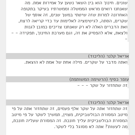
שונים. חינוך הוא בין השאר נשען על אמירות אמת. מה
שאנחנו רואים מראש הממשלה וממשרתיו בעיקר בתקופה
האחרונה למרות שזה שיטתי במשך שנים, זה אוסף של
שקרים, הסתה, לגיטימציה לאלימות עד כדי קריאה לרצח,
ואת הדברים האלה לא רק שאנחנו צריכים כמובן לגנות
ולצאת, אלא להפסיק את זה, וגם מערכת החינוך, תפקידה - -
-
אריאל קלנר (הליכוד)
¶
ואתה מדבר על שקרים. מילה אחת של אמת לא הוצאת.
עופר כסיף (הרשימה המשותפת)
¶
זה שתחזור על שקר - - -
אריאל קלנר (הליכוד)
¶
זה שתחזור אתה על שקר אלף פעמים, זה שתחזור אתה על פי
מיטב המסורת הבולשביקית, מצוין, תמשיך לשקר על פי מיטב
המסורת הבולשביקית עליך חונכת. זה המסורת שעליה חונכת,
מה לעשות? אתה לא מסוגל בלי לשקר.