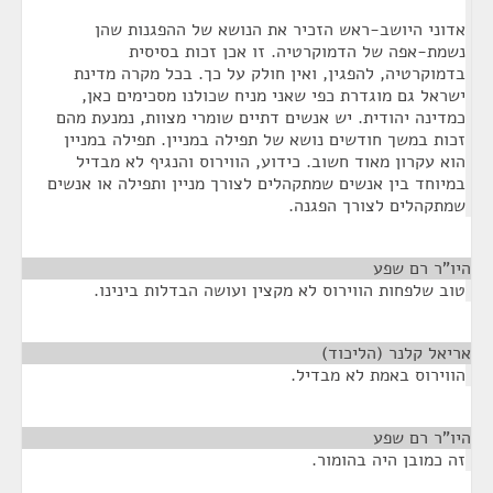
אדוני היושב-ראש הזכיר את הנושא של ההפגנות שהן
נשמת-אפה של הדמוקרטיה. זו אכן זכות בסיסית
בדמוקרטיה, להפגין, ואין חולק על כך. בכל מקרה מדינת
ישראל גם מוגדרת כפי שאני מניח שכולנו מסכימים כאן,
כמדינה יהודית. יש אנשים דתיים שומרי מצוות, נמנעת מהם
זכות במשך חודשים נושא של תפילה במניין. תפילה במניין
הוא עקרון מאוד חשוב. כידוע, הווירוס והנגיף לא מבדיל
במיוחד בין אנשים שמתקהלים לצורך מניין ותפילה או אנשים
שמתקהלים לצורך הפגנה.
היו"ר רם שפע
¶
טוב שלפחות הווירוס לא מקצין ועושה הבדלות בינינו.
אריאל קלנר (הליכוד)
¶
הווירוס באמת לא מבדיל.
היו"ר רם שפע
¶
זה כמובן היה בהומור.