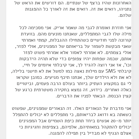
האחרונות שהיו ברצף של שנתיים. הם דורשים את הראש של
נתניהו, רואים את זה. רואים את זה לאורך כל ההפגנות
שלהם.
אני חוזרת ואומרת לגבי מה שאמר אריק. אני מסכימה לכל
מילה שלו לגבי המתפללים, שאנחנו מונעים מהם. בוועדת
קורונה לפני חודשיים כשהתחילו ההגבלות, קמתי ואמרתי
שאני מבקשת לשמור על בריאותם של המפגינים, אולי לפזר,
אולי בצמתים. לא אמרתי לאסור אלא אמרתי פשוט לפזר
אותם, שכמה שפחות יהיו צפופים כדי שלא תהיה הידבקות
וכו', אז אני רוצה להגיד לך, אני קיבלתי איומים על חיי,
קיבלתי SMS עם מילות נאצה כמו למשל את לא תישני בלילה,
לא את ולא הילדים שלך, אנחנו תיכף מגיעים. כמובן שקראו
לי גם במקצוע העתיק ביותר בעולם הרבה פעמים, וביטויים
כאלה ואחרים. כידוע, זה נמצא בחקירה משטרתית כרגע של
קצין הכנסת. הבאתי לפניו את הדברים.
אני מדברת על הנאורים האלו. זה הנאורים שמפגינים, שפשוט
כשאתה בא ודואג לבריאותם, כי מתפללים לא יכולים להתפלל
יותר מ-20 אנשים ביחד תחת כיפת השמיים אבל המפגינים
יכולים להתקהל במאותיהם, אלפיהם, בצפיפות וחגיגיות כי
אצלם הנגיף לא מבדיל בין תפילה להפגנה.