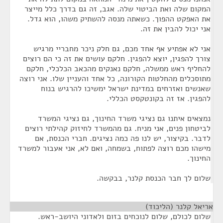
המקום שלה ואת הביטוי שלה. אגב, זה גם בדרך כלל מייצר
את האפקט ההפוך. כשאתה מנסה להשתיק משהו, הוא גדל.
אני יכול להבין את זה.
אני לא אפתיע אף אחד מכם, גם חלק ניכר מחבריי מרגיש
צורך להפגין, יוצא להפגין. חלקם עושים את זה כי הם רוצים
להחליף ראש ממשלה, חלקם נאנקים מהכאב הכלכלי, חלקם
מתוסכלים מהחלטות הקורונה, כל אחד והעניין שלו. אני רוצה
שאנשים ואזרחים במדינת ישראל ימשיכו להרגיש בנוח
להפגין. אז זה בקונטקסט הכללי.
נמצאים איתנו גם נציגי משרד החינוך, גם נציגי המשרד
לביטחון פנים, אני מניח. גם מהמשרד לחיזוק קהילתי רוצים
לדבר. בקיצור, יש לנו פה כמה נציגים. חברי הכנסת, אם
מישהו מכם רוצה לפתוח, בשמחה, ואם לא, אני אעבור למשרד
החינוך.
שלום לך חבר הכנסת קלנר, בבקשה.
אריאל קלנר (הליכוד)
¶
שלום לכולם, שלום לנוכחים בזום ולאדוני היושב-ראש.