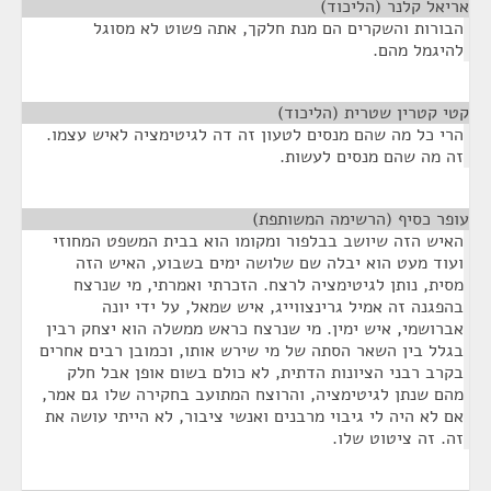
אריאל קלנר (הליכוד)
¶
הבורות והשקרים הם מנת חלקך, אתה פשוט לא מסוגל
להיגמל מהם.
קטי קטרין שטרית (הליכוד)
¶
הרי כל מה שהם מנסים לטעון זה דה לגיטימציה לאיש עצמו.
זה מה שהם מנסים לעשות.
עופר כסיף (הרשימה המשותפת)
¶
האיש הזה שיושב בבלפור ומקומו הוא בבית המשפט המחוזי
ועוד מעט הוא יבלה שם שלושה ימים בשבוע, האיש הזה
מסית, נותן לגיטימציה לרצח. הזכרתי ואמרתי, מי שנרצח
בהפגנה זה אמיל גרינצווייג, איש שמאל, על ידי יונה
אברושמי, איש ימין. מי שנרצח כראש ממשלה הוא יצחק רבין
בגלל בין השאר הסתה של מי שירש אותו, וכמובן רבים אחרים
בקרב רבני הציונות הדתית, לא כולם בשום אופן אבל חלק
מהם שנתן לגיטימציה, והרוצח המתועב בחקירה שלו גם אמר,
אם לא היה לי גיבוי מרבנים ואנשי ציבור, לא הייתי עושה את
זה. זה ציטוט שלו.