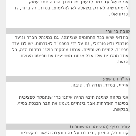
אני שואל עד כמה לדעתך יש חינוך הרבה יותר עמוק
לדמוקרטיה לא רק בשאלה לא לאלימות. בסדר, זה ברור, זה
טריוויאלי.
טובה בן ארי
¶
בוודאי שיש בכל התחומים שציינתי, גם במינהל חברה ונוער
פורמלי ולא פורמלי, גם על ידי המפמ"ר לאזרחות. יש לנו עוד
מפמ"ר, לחיים משותפים. אנחנו עוסקים כולנו בתחום הזה, כל
אחד מהזווית שלו אבל אנחנו מטמיעים את תפיסת העולם
הזאת.
היו"ר רם שפע
¶
אוקיי, בסדר. תודה לך, טובה.
אני מקווה שעינת תיכף תהיה איתנו כדי שנתמקד ספציפית
בסיפור האזרחות אבל בינתיים נשמע את חבר הכנסת כסיף.
בבקשה.
עופר כסיף (הרשימה המשותפת)
¶
קודם כל, החינוך, דיברנו על זה בוועדה הזאת בהקשרים