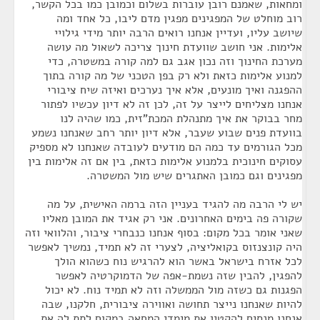
ומחאות, שאמנם רובן עוברות בשלום וכמובן כמו בכל הקשר,
רוב מוחלט של המפגינים מפגין מדם ליבו, כל אחד ומה
שיושב עליו, ועדיין אנחנו רואים הרבה יותר מידי גילויי
אלימות. אני חושב שוועדת חינוך צריכה לשאול מה עושה
מערכת החינוך וזה נכון אגב גם למה קורה במשטרה, כדי
למנוע אלימות כזאת ולא רק בפן הטכני של מה קורה בתוך
ההפגנה ואיך מונעים, אלא איך נערכים ואיזה שיח ציבורי
אנחנו מצליחים לייצר על זה, לכן זה לא דיון עכשיו לפתור
מחר בבוקר את איך מתנהלת המכת"זית, כמו שהיה לנו
בוועדת פנים שבוע שעבר, אלא דיון יותר רחב שאנחנו נשמע
מכל הגורמים עד כמה הם מודעים לעובדה שאנחנו לא מספיק
עסוקים חינוכית בלמנוע אלימות כזאת, בין אם זה אלימות בין
מפגינים וגם כמובן האתגרים שיש מול המשטרה.
יש לי הרבה מה להגיד בעניין הזה ברמה האישית, על מה
שקורה פה בימים האחרונים. אני רק אגיד את המובן מאליו
שאני אומר בכל מקום: בסוף אנחנו כנבחרי ציבור, והלוואי וזה
היה קונצנזוס בקואליציה, לצערי זה לא תמיד, נמשיך לאפשר
לכל אזרח בישראל באשר הוא להרגיש נוח כשהוא הולך
להפגין, להבין שזה נשמת-אפה של הדמוקרטיה לאפשר
הפגנות גם כשזה מול הממשלה וזה לא תמיד נוח. לא יכול
להיות שאנחנו נייצר תחושה ואווירה ציבורית, חלקנו, שבה
אנחנו מנסים להקטין את מימדי המחאה במקום לתת לה את