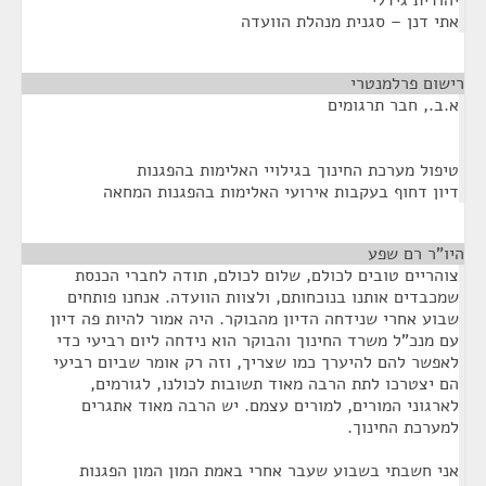
יהודית גידלי
אתי דנן – סגנית מנהלת הוועדה
רישום פרלמנטרי
¶
א.ב., חבר תרגומים
טיפול מערכת החינוך בגילויי האלימות בהפגנות
דיון דחוף בעקבות אירועי האלימות בהפגנות המחאה
היו"ר רם שפע
¶
צוהריים טובים לכולם, שלום לכולם, תודה לחברי הכנסת
שמכבדים אותנו בנוכחותם, ולצוות הוועדה. אנחנו פותחים
שבוע אחרי שנידחה הדיון מהבוקר. היה אמור להיות פה דיון
עם מנכ"ל משרד החינוך והבוקר הוא נידחה ליום רביעי כדי
לאפשר להם להיערך כמו שצריך, וזה רק אומר שביום רביעי
הם יצטרכו לתת הרבה מאוד תשובות לכולנו, לגורמים,
לארגוני המורים, למורים עצמם. יש הרבה מאוד אתגרים
למערכת החינוך.
אני חשבתי בשבוע שעבר אחרי באמת המון המון הפגנות