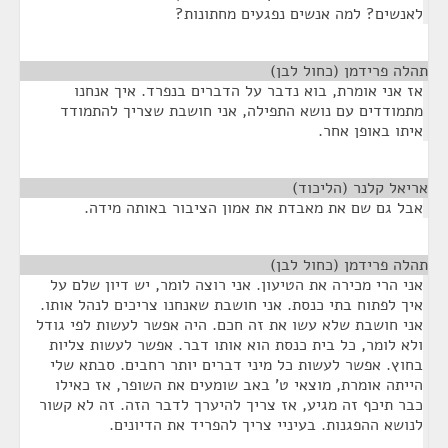
לאנשים? למה אנשים נפגעים מחתונות?
תהלה פרידמן (כחול לבן)
¶
אז אני אומרת, בוא נדבר על הדברים בנפרד. איך אנחנו
מתמודדים עם נושא התפילה, אני חושבת שצריך להתמודד
איתו באופן אחר.
אריאל קלנר (הליכוד)
¶
אבל גם שם את מאבדת את אמון הציבור באותה מידה.
תהלה פרידמן (כחול לבן)
¶
אני הרי מכירה את הטיעון. אני רוצה לומר, יש דיון שלם על
איך לפתוח בתי כנסת. אני חושבת שאנחנו צריכים לנהל אותו.
אני חושבת שלא עשו את זה חכם. היה אפשר לעשות לפי גודל
ולא לומר, כל בית כנסת הוא אותו דבר. אפשר לעשות צליות
בחוץ. אפשר לעשות כל מיני דברים יותר רחבים. סבתא שלי
הייתה אומרת, מוצאי ט' באב שומעים את השופר, אז כאילו
כבר תיכף זה מגיע, אז צריך להיערך לדבר הזה. זה לא קשור
לנושא ההפגנות. בעיניי צריך להפריד את הדיונים.