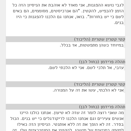
לגבי נושא ההפגנות, אני מאוד לא אוהבת את הניסיון הזה כל
הזמן להכפיש, להקטין. "הם אנרכיסטים, מסוממים, הם באים
לשם כי יש בחורות". בואו, אנחנו גם הלכנו להפגנות כי היו
בנים.
קטי קטרין שטרית (הליכוד)
¶
במיוחד כשהן מתפשטות, אז בכלל.
תהלה פרידמן (כחול לבן)
¶
עזבי, אל תלכי לשם. אני לא הלכתי לשם.
קטי קטרין שטרית (הליכוד)
¶
אני לא הלכתי, עשו את זה על המנורה.
תהלה פרידמן (כחול לבן)
¶
מה שאני רוצה לומר זה שזה לא טיעון. אנחנו כולנו היינו
אנשים צעירים וגם אנחנו הלכנו לריקודגלים כי יש בנים. הכול
בסדר. זה לא הופך את זה ללא אותנטי. הניסיון הזה כאילו
לפקפק במניעים של מישהו, להקטין את המוטיבציות שלו, זה