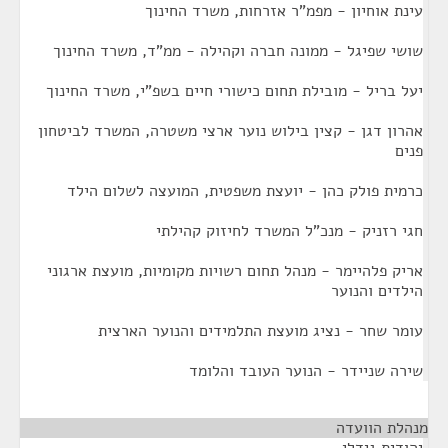
עינת אוחיון - מפמ"ר אזרחות, משרד החינוך
שושי שפיגל - ממונה חברה וקהילה - ממ"ד, משרד החינוך
יעל בריל - מובילת תחום כישורי חיים בשפ"י, משרד החינוך
אהרון דגן - קצין בילוש נוער ארצי משטרה, המשרד לביטחון
פנים
כרמית פולק כהן - יועצת משפטית, המועצה לשלום הילד
חגי רזניק - מנכ"ל המשרד לחיזוק קהילתי
אריק פלהיימר - מנהל תחום רשויות מקומיות, מועצת ארגוני
הילדים והנוער
עומר שחר - נציג מועצת התלמידים והנוער הארצית
שירה שניידר - הנוער העובד והלומד
מנהלת הוועדה
¶