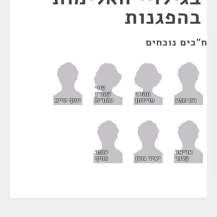
בהפגנות
ח"כים נוכחים
קטי
תהלה
קטרין
פרידמן
שטרית
רם שפע
יוסף טייב
אריאל
עופר
קלנר
יאיר גולן
כסיף