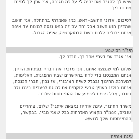
שיש לך להגיד ואם יהיה לי על זה תגובה, אני אתן לך לסיים
את דבריך.
לסיכום, אדוני היושב-ראש, כמו שאמרתי בהתחלה, אני חושב
שהדיון הוא חשוב אבל יחד עם זה בואו ננסה למצות עד איפה
אנחנו יכולים ללכת בשם הדמוקרטיה, איפה הגבול.
היו"ר רם שפע
¶
אני אגיד את דעתי אחר כך. תודה לך.
שלום למי שנמצא איתנו. אני מזכיר את דבריי בפתיחת הדיון.
אנחנו התכנסנו כדי לדון בהקשרים שבין ההפגנות, האלימות,
למערכת החינוך ובכלל לשיח הציבורי, אז נכון, חברי הכנסת,
אנחנו כולנו באופן טבעי לוקחים את זה גם לפערים ביננו וזה
בסדר, אבל נשמח לשמוע את ההתייחסות שלכם.
משרד החינוך, עינת אוחיון נמצאת איתנו? שלום, צוהריים
טובים, מפמ"ר מקצוע האזרחות ככל שאני מבין. בבקשה,
ההתייחסות שלך לנושא.
עינת אוחיון
¶