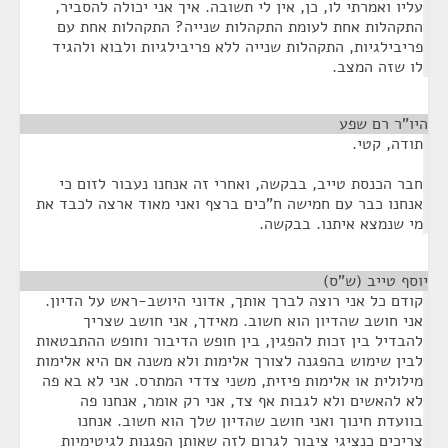
עליו ואמרתי לו, כן, אין לי תשובה. איך אני יכולה להסביר,
התקהלות אחת לעומת התקהלות שנייה? התקהלות אחת עם
פריבילגיות, התקהלות שנייה ללא פריבילגיות ולבוא ולהגיד
לו שזה המצב.
היו"ר רם שפע
¶
תודה, קטי.
חבר הכנסת טייב, בבקשה, ואחרי זה אנחנו נעבור לזום כי
אנחנו כבר עם חמישה ח"כים ברצף ואני מאוד ארצה לכבד את
מי שנמצא איתנו. בבקשה.
יוסף טייב (ש"ס)
¶
קודם כל אני רוצה לברך אותך, אדוני היושב-ראש על הדיון.
אני חושב שהדיון הוא חשוב. מאידך, אני חושב שצריך
להבדיל בין זכות להפגין, בין חופש הדיבור וחופש ההתבטאות
לבין שימוש בהפגנה לצורך אלימות ולא משנה אם היא אלימות
מילולית או אלימות פיזית, משני צדדי המתרס. אני לא בא פה
לא להאשים ולא לגבות אף צד, אני רק אומר, אנחנו פה
בוועדת חינוך ואני חושב שהדיון שלך הוא חשוב. אנחנו
צריכים כנציגי ציבור לגרום לזה שאותן הפגנות לגיטימיות