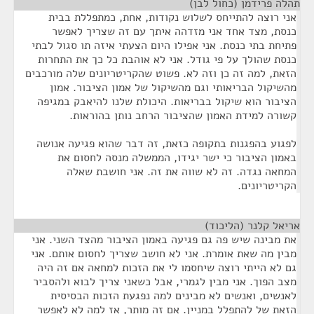
תהלה פרידמן (כחול לבן)
¶
אני רוצה להתייחס לשלוש נקודות, אחת, כמתפללת בבית
כנסת, מצד אחד אני מזדהה איתך עם זה שצריך לאפשר
פתיחת בתי כנסת. אני אפילו היום הצעתי איזה תו סגול לבתי
כנסת שהולך על פי גודל. אני לא אוהבת כל כך את התחרות
הזאת, למה זה כן וזה לא. פשוט שהקריטריונים שלה מורכבים
מהשיקול הבריאותי וגם מהשיקול של אמון הציבור. אמון
הציבור הוא שיקול בבריאות. היכולת שלנו להיאבק במגיפה
קשורה למידת האמון שהציבור הרחב נותן בהוראות.
לפגוע בהפגנות בתקופה כזאת, זה דבר שהוא פגיעה אנושה
באמון הציבור כי ישר יגידו, הממשלה מנסה לחסום את
המחאה נגדה. זה לא שווה את זה. אני חושבת שאלה
הקריטריונים.
אריאל קלנר (הליכוד)
¶
את מבינה שיש פה גם פגיעה באמון הציבור מהצד השני. אני
מבין מה שאת אומרת. אני לא חושב שצריך לחסום אותם. אני
גם לא הייתי רוצה שיחסמו לי את הזכות למחאה אם זה היה
מצב הפוך. אני מבין לגמרי, אבל כשאני צריך לבוא ולהסביר
לאנשים, ואנשים לא מבינים למה נפגעת הזכות הבסיסית
הזאת של להתפלל במניין. אם זה מותר, אז למה לא לאפשר