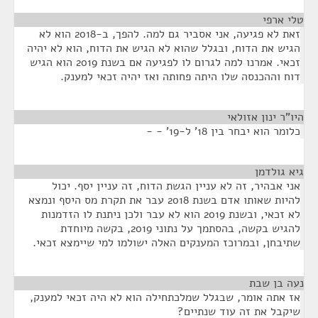
טלי ארפי
¶
זאת לא פגיעה, אני אסביר גם למה. להפך, ב-2018 הוא לא
הגיש את הדוח, ובגלל שהוא לא הגיש את הדוח, הוא לא יהיה
זכאי. אמרנו למה לגרום לו לפגיעה אם בשנת 2019 הוא הגיש
דוח וההכנסה שלו היתה פחותה ואז יהיה זכאי למענק.
היו"ר ינון אזולאי
¶
כלומר הוא יבחר בין 18' ל-19' - -
גיא גולדמן
¶
אני אבהיר, זה לא עניין הגשת הדוח, זה עניין יסף. יכול
להיות שאותו אדם בשנת 2018 עבר את תקרת מס היסף ונמצא
לא זכאי, ובשנת 2019 הוא לא עבר ולכן ניתנת לו הזדמנות
להגיש בקשה, בהסתמך על נתוני 2019, בקשה מיוחדת
שתיבחן, ובמרוכז המענקים האלה ישולמו למי שיימצא זכאי.
נעה בן שבת
¶
אז אתה אומר, שבגלל שמלכתחילה הוא לא היה זכאי למענק,
שיקבל את זה עוד שנתיים?