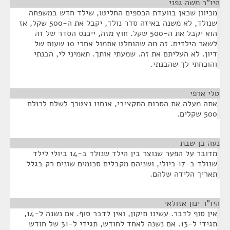
היו"ר משה גפני
¶
מכיוון שכאן בוועדת הכספים החליטו, שילד חדש במשפחה
שנולד, לא משנה באיזה סדר נולד, יקבל את ה-500 שקל, אז
הוא יקבל את ה-500 שקל. חוץ מזה, ייכנס הסדר של זה
לשאר הילדים. זה מה שהוחלט אתמול אחרי 10 שעות של
דיון. לא העליתם את זה. שמעתי אותך. תאמיני לי, הבנתי
והוכחתי לך שהבנתי.
טלי ארפי
¶
אתה מעלה את הסכום התקציבי, אנחנו נצטרך לשלם לכולם
500 שקלים.
נעה בן שבת
¶
מדובר על הפער שנוצר בין הילד שנולד ב-14 ביולי לילד
שנולד ב-17 ביולי, ושניהם מקבלים סכומים שונים רק בגלל
תאריך הלידה שלהם.
היו"ר ינון אזולאי
¶
אין סוף לדבר. עשינו תיקון, ואין לדבר סוף. אם נשנה ל-14,
תגידי ל-13. אם נשנה לאחד לחודש, תגידי ל-31 של חודש