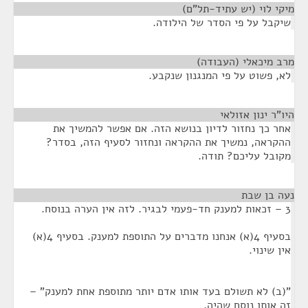
מיקי לוי (יש עתיד-תל"ם)
¶
שיקבל על פי הסדר של הילודה.
מרב מיכאלי (העבודה)
¶
לא, פשוט על פי המנגנון שנקבע.
היו"ר ינון אזולאי
¶
אחר כך נחזור לדיון בנושא הזה. אם אפשר להמשיך את
ההקראה, נמשיך את ההקראה ונחזור לסעיף הזה, בסדר?
מקובל עליכם? תודה.
נעה בן שבת
¶
3 – זכאות למענק חד-פעמי לבגיר. לזה אין הערה בנוסח.
בסעיף 4(א) אנחנו מדברים על התוספת למענק. בסעיף 4(א)
אין שינוי.
"(ב) לא תשולם בעד אותו אדם יותר מתוספת אחת למענק" –
זה אותו נוסח שהיה.