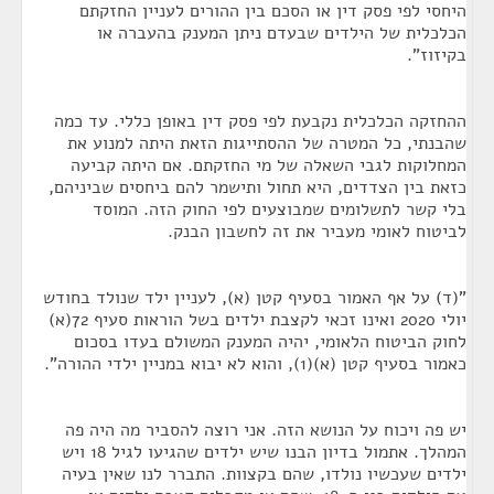
היחסי לפי פסק דין או הסכם בין ההורים לעניין החזקתם
הכלכלית של הילדים שבעדם ניתן המענק בהעברה או
בקיזוז".
ההחזקה הכלכלית נקבעת לפי פסק דין באופן כללי. עד כמה
שהבנתי, כל המטרה של ההסתייגות הזאת היתה למנוע את
המחלוקות לגבי השאלה של מי החזקתם. אם היתה קביעה
כזאת בין הצדדים, היא תחול ותישמר להם ביחסים שביניהם,
בלי קשר לתשלומים שמבוצעים לפי החוק הזה. המוסד
לביטוח לאומי מעביר את זה לחשבון הבנק.
"(ד) על אף האמור בסעיף קטן (א), לעניין ילד שנולד בחודש
יולי 2020 ואינו זכאי לקצבת ילדים בשל הוראות סעיף 72(א)
לחוק הביטוח הלאומי, יהיה המענק המשולם בעדו בסכום
כאמור בסעיף קטן (א)(1), והוא לא יבוא במניין ילדי ההורה".
יש פה ויכוח על הנושא הזה. אני רוצה להסביר מה היה פה
המהלך. אתמול בדיון הבנו שיש ילדים שהגיעו לגיל 18 ויש
ילדים שעכשיו נולדו, שהם בקצוות. התברר לנו שאין בעיה