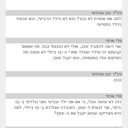
היו"ר ינון אזולאי
¶
למה את אומרת לא נכון? הוא לא הילד הרביעי, הוא עכשיו
הילד החמישי.
טלי ארפי
¶
אני רוצה להסביר שוב, אולי לא הובנתי נכון. מה שאתם
קבעתם זה שילד שנולד אחרי ה-15 ביולי לא משנה מה
המיקום שלו במשפחה, הוא יקבל 500.
היו"ר ינון אזולאי
¶
נכון.
טלי ארפי
¶
וזה לא עושה שכל, כי אם אני ילד שביעי ואני נולדתי ב-15
ביוני, אני זכאית ל-300. העובדה שנולדת ב-15 ביולי, למה
היא מצדיקה שהוא יקבל את ה-500?