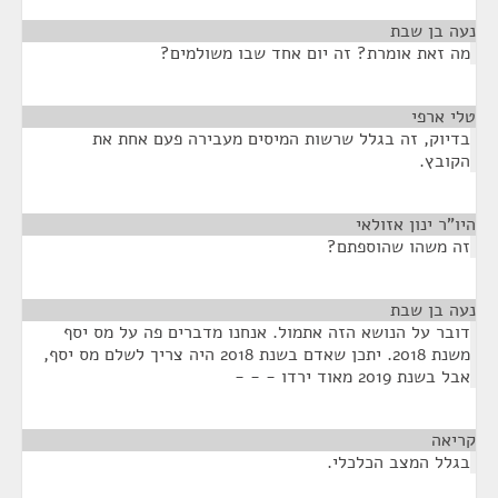
נעה בן שבת
¶
מה זאת אומרת? זה יום אחד שבו משולמים?
טלי ארפי
¶
בדיוק, זה בגלל שרשות המיסים מעבירה פעם אחת את
הקובץ.
היו"ר ינון אזולאי
¶
זה משהו שהוספתם?
נעה בן שבת
¶
דובר על הנושא הזה אתמול. אנחנו מדברים פה על מס יסף
משנת 2018. יתכן שאדם בשנת 2018 היה צריך לשלם מס יסף,
אבל בשנת 2019 מאוד ירדו - - -
קריאה
¶
בגלל המצב הכלכלי.