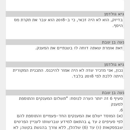
גיא גולדמן
¶
בדיוק, הוא לא היה זכאי, כי ב-2018 הוא עבר את תקרת מס
היסף.
נעה בן שבת
¶
זאת אומרת שאתה דוחה לו בשנתיים את המענק.
גיא גולדמן
¶
נכון, אני מזכיר שזה לא היה אמור להיכנס. התכנית המקורית
היתה ללכת לפי 2018 בלבד.
נעה בן שבת
¶
סעיף 6 זה יותר הערה לנוסח: "תשלום המענקים והתוספת
למענק
6.
(א) המוסד ישלם את המענקים החד-פעמיים והתוספת להם
לפי סעיפים 2 עד 4 בהתאם למידע שברשותו לעניין הפרטים
שבפסקאות (1) עד (6) שלהלן, ללא צורך בהגשת בקשה; לא