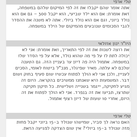
טלי ארפי
¶
אתה אומר שהם יקבלו את זה לפי המיקום שלהם במשפחה,
זאת אומרת: אם הוא ילד שביעי, הוא יקבל 300 – גם אם הוא
נולד ביוני, וגם אם הוא נולד ביולי. אתה לא משנה את ההסדר
לגבי הסכומים שנובעים מהמיקום של הילד במשפחה.
היו"ר ינון אזולאי
¶
את רוצה לשנות את זה לפי התאריך, ואת אומרת: אני לא
יכולה לתת לו על פי מה שהוא נולד, אלא על פי הסדר שלו
במשפחה. אתמול היה פה דיון ער בעניין הזה. גם הטענה
שלכם לא עלתה. מאיר שפיגלר, מנכ"ל ביטוח לאומי, הסכים
לעניין, ולכן אני לא הולך לפתוח עכשיו שום סעיף בחוק ושום
דבר. המשמעות היא שאנחנו ממשיכים בהקראה. היום זה
מגיע לחקיקה, ייגמר בשנייה ושלישית. כל תיקון חקיקה
שתרצו, תביעו את זה בנפרד. אני לא הולך לפתוח את זה
היום, אחרי 10 שעות של דיון רצוף אתמול.
טלי ארפי
¶
האם נראה לך סביר, שמישהו שנולד ב-15 ביוני יקבל פחות
מזה שנולד ב-15 ביולי? אין שום הצדקה לפגיעה הזאת.