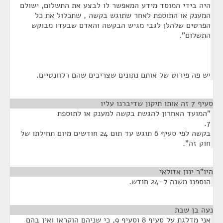
היה בידי המוסד מידע המאפשר לו לבצע את התשלום, ישולם
המענק או התוספת לאחר שתוגש בקשה , שתכלול את כל
הפרטים שלהלן לגבי מגיש הבקשה והאדם שבעדו מבוקש
התשלום".
יש פה פירוט של אותם נתונים שצריכים שהם רלוונטיים.
סעיף 7 זה אותו תיקון שדיברנו עליו
¶
"המועד האחרון להגשת בקשה למענק או לתוספת
7.
בקשה לפי סעיף 6 תוגש עד תום 24 חודשים מיום תחילתו של
חוק זה".
היו"ר ינון אזולאי
¶
הוספנו משנה ל-24 חודש.
נעה בן שבת
¶
אני מדלגת על סעיף 8 וסעיף 9, כי שניהם הוקראו ואין בהם