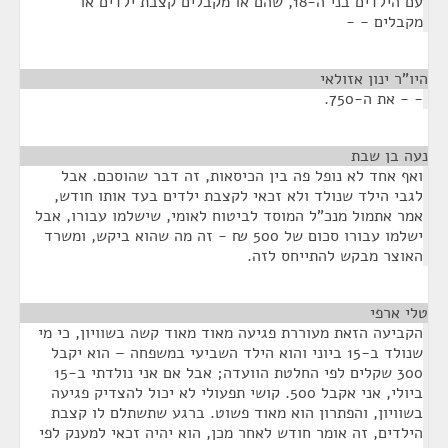
עם הילדים בני ה-18, שהם או מקבלים קצבת ילדים או
מקבלים - -
היו"ר ינון אזולאי
¶
- - את ה-750.
נעה בן שבת
¶
ואף אחד לא נופל פה בין הכיסאות, זה דבר שהוסכם. אבל
לגבי הילד שנולד ולא זכאי לקצבת ילדים בעד אותו חודש,
אמר אתמול מנכ"ל המוסד לביטוח לאומי, שישלמו עבורו, אבל
ישלמו עבורו סכום של 500 ₪ - זה מה שהוא ביקש, ומשרד
האוצר מבקש להתייחס לזה.
טלי ארפי
¶
הקביעה הזאת מעוררת פגיעה מאוד מאוד קשה בשוויון, כי מי
שנולד ב-15 ביוני והוא הילד השביעי במשפחה – הוא יקבל
300 שקלים לפי החלטת הוועדה; אבל אם אני נולדתי ב-15
ביולי, אני אקבל 500. קושי תפעולי לא יכול להצדיק פגיעה
בשוויון, והפתרון הוא מאוד פשוט. ברגע שתשתלם לו קצבת
הילדים, זה אומר חודש לאחר מכן, הוא יהיה זכאי למענק לפי