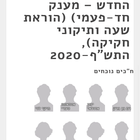
החדש – מענק
חד-פעמי) (הוראת
שעה ותיקוני
חקיקה),
התש"ף-2020
ח"כים נוכחים
ינון
אוסאמה
רם בן ברק
אזולאי
סעדי
מיקי לוי