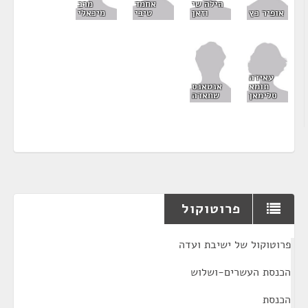
הילה שי
מרב
אחמד
וזאן
מיכאלי
אופיר כץ
טיבי
עאידה
תומא
אנטאנס
סלימאן
שחאדה
פרוטוקול
¶
פרוטוקול של ישיבת ועדה
הכנסת העשרים-ושלוש
הכנסת