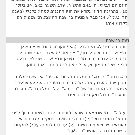
היום יום רביעי, ח' באב התש"ף, ערב תשעה באב, 29 ביולי
20'. בתחילת הדיון נקרא את חוק התכנית לסיוע כלכלי (מענק
חד-פעמי). אני מבקש מנעה בן שבת היועצת המשפטית רק
לקרוא אותו.
נעה בן שבת
¶
"חוק התכנית לסיוע כלכלי (נגיף הקורונה החדש – מענק
חד-פעמי והוראות שונות)" – יהיה פה איזה ביטוי שהחוק
הזה מכיל עוד דברים מלבד מענק חד-פעמי. אני לא יודעת
בדיוק איך זה ייקרא, אבל יהיה לזה ביטוי בשם החוק.
בהגדרות "בני זוג" ו"גמלת הבטחת הכנסה" אין שינוי מלבד
תיקון שם ההסכם, אבל אלה דברים נוסחיים. אני לא אתעכב
עליהם בכל ההגדרות של "בני זוג", של "גמלת נכה", הגדרת
"סיעוד", הכול תיקונים נוסחיים.
"עולה" – מי שנמצא בישראל פחות מ-12 חודשים בתכוף לפני
יום ט' בתמוז התש"ף (1 ביולי 2020), ומתקיים לגביו תנאי
מהתנאים שבפסקאות משנה (א) עד (ד) לתקנה 5(4) לתקנות
הבטחת הכנסה, התשמ"ב–1982‏".