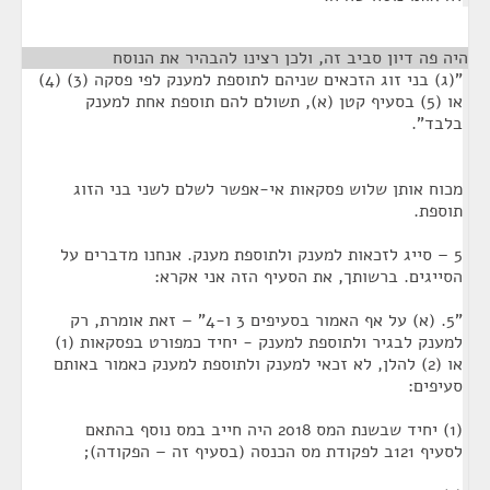
היה פה דיון סביב זה, ולכן רצינו להבהיר את הנוסח
¶
"(ג) בני זוג הזכאים שניהם לתוספת למענק לפי פסקה (3) (4)
או (5) בסעיף קטן (א), תשולם להם תוספת אחת למענק
בלבד".
מכוח אותן שלוש פסקאות אי-אפשר לשלם לשני בני הזוג
תוספת.
5 – סייג לזכאות למענק ולתוספת מענק. אנחנו מדברים על
הסייגים. ברשותך, את הסעיף הזה אני אקרא:
"5. (א) על אף האמור בסעיפים 3 ו-4" – זאת אומרת, רק
למענק לבגיר ולתוספת למענק - יחיד כמפורט בפסקאות (1)
או (2) להלן, לא זכאי למענק ולתוספת למענק כאמור באותם
סעיפים:
(1) יחיד שבשנת המס 2018 היה חייב במס נוסף בהתאם
לסעיף 121ב לפקודת מס הכנסה (בסעיף זה – הפקודה);