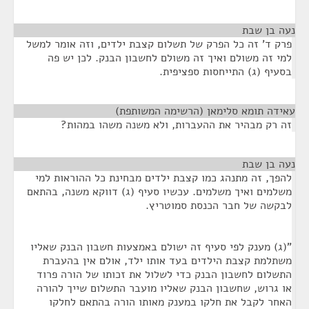
נעה בן שבת
¶
פרק ד' זה כל הפרק של תשלום קצבת ילדים, וזה אומר למשל
למי זה משולם ואיך זה משולם לחשבון הבנק. לכן יש פה
בסעיף (ג) התייחסות ספציפית.
עאידה תומא סלימאן (הרשימה המשותפת)
¶
זה רק מבהיר את ההעברות, ולא משנה משהו במהות?
נעה בן שבת
¶
להפך, זה מתנהג כמו קצבת ילדים מבחינת כל ההוראות למי
משלמים ואיך משלמים. עכשיו סעיף (ג) דווקא משנה, בהתאם
לבקשה של חבר הכנסת סמוטריץ.
"(ג) מענק לפי סעיף זה ישולם באמצעות חשבון הבנק שאליו
משתלמת קצבת הילדים בעד אותו ילד, אולם אין בהעברת
התשלום לחשבון הבנק כדי לשלול את זכותו של הורה פרוד
או גרוש, שחשבון הבנק שאליו מועבר התשלום שייך להורה
האחר לקבל את חלקו במענק מאותו הורה בהתאם לחלקו