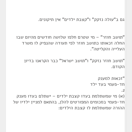
גם ב"עולה נזקק" ו"קצבת ילדים" אין תיקונים.
"תושב חוזר" – מי שטרם חלפו שלושה חודשים מהיום שבו
החלה זכאותו כתושב חוזר לפי תעודה שהנפיק לו משרד
העלייה והקליטה".
"תושב חוזר נזקק" ו"תושב ישראל" כבר הקראנו בדיון
הקודם.
"זכאות למענק
חד-פעמי בעד ילד
2.
(א) מי שמשתלמת בעדו קצבת ילדים – ישתלם בעדו מענק
חד-פעמי בסכומים המפורטים להלן, בהתאם למניין ילדיו של
ההורה שמשתלמת לו קצבת הילדים: