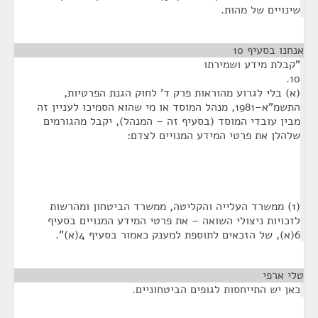
שינויים של מהות.
אנחנו בסעיף 10
¶
"קבלת מידע ושמירתו
10.
(א) בלי לגרוע מהוראות פרק ד' לחוק הגנת הפרטיות,
התשמ"א–1981‏, מנהל המוסד או מי שהוא הסמיכו לעניין זה
מבין עובדי המוסד (בסעיף זה – המנהל), יקבל מהגורמים
שלהלן את פרטי המידע המנויים לצדם:
(1) ממשרד העלייה והקליטה, ממשרד הביטחון ומהרשות
לזכויות ניצולי השואה – את פרטי המידע המנויים בסעיף
6(א), של הזכאים לתוספת למענק כאמור בסעיף 4(א)".
טלי ארפי
¶
כאן יש התייחסות לגופים הביטחוניים.