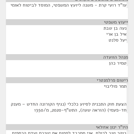
עו"ד רועי קרת - משנה ליועץ המשפטי, המוסד לביטוח לאומי
ייעוץ משפטי
¶
נעה בן שבת
איל בן ארי
יעל סלנט
מנהל הוועדה
¶
טמיר כהן
רישום פרלמנטרי
¶
תמר פוליבוי
הצעת חוק התכנית לסיוע כלכלי (נגיף הקורונה החדש – מענק
חד-פעמי) (הוראה שעה), התש"ף-2020, מ/1350
היו"ר ינון אזולאי
¶
בוקר טוב לכולם. אני מתכבד לפתוח את ישיבת ועדת הכספים.