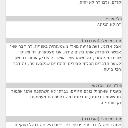
קודם, ולכן זה לא יהיה.
טלי ארפי
¶
זה לא הגיוני.
מרב מיכאלי (העבודה)
¶
אבל אדוני, זאת פגיעה מאוד משמעותית בשוויון. זה דבר שאי
אפשר להצדיק אותו בשום צורה. אני מצטערת, זה פשוט
שרירותי לגמרי, זה משהו שאי-אפשר להצדיק אותו. בהמשך
לשאר הדברים הבלתי סבירים וההזויים שנקבעו פה, זה דבר
הכי בוטה.
היו"ר ינון אזולאי
¶
מעניין שאתמול כולם הזויים. גברתי לא השתתפה אתנו אתמול
10 שעות בדיונים, והדיונים פה באמת היו מעמיקים
וקדחתניים.
מרב מיכאלי (העבודה)
¶
אתה רוצה לדבר מתי פרסמו סדר-יום ועל מה בכלל מתקיים