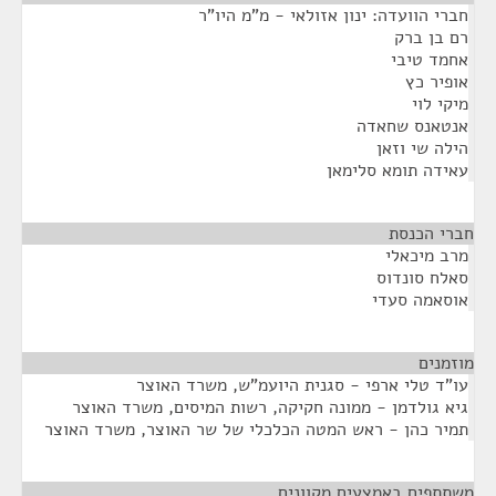
חברי הוועדה: ינון אזולאי - מ"מ היו"ר
רם בן ברק
אחמד טיבי
אופיר כץ
מיקי לוי
אנטאנס שחאדה
הילה שי וזאן
עאידה תומא סלימאן
חברי הכנסת
¶
מרב מיכאלי
סאלח סונדוס
אוסאמה סעדי
מוזמנים
¶
עו"ד טלי ארפי - סגנית היועמ"ש, משרד האוצר
גיא גולדמן - ממונה חקיקה, רשות המיסים, משרד האוצר
תמיר כהן - ראש המטה הכלכלי של שר האוצר, משרד האוצר
משתתפים באמצעים מקוונים
¶