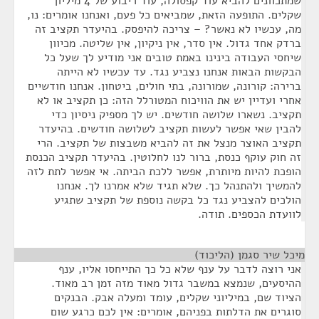
שמתכוונים להביא עוד קפסולה, עוד ריבוע של 4 מיליון
שקלים. התופעה הזאת, שמביאים כל פעם, ואנחנו אומרים: נו,
מה, עכשיו לא נאשר? – צריכה להיפסק. בהיעדר תקציב זה
ברדק אחד גדול. אין סדר, אין ניקיון, אין שליטה. מכיוון
שיחסי העבודה בינינו באמת טובים אני מודיע לך שעל כל
הבקשות הבאות אנחנו נצביע נגד. עד עכשיו לא הייתה
ברירה: קורונה, שמורונה, בתי חולים, ביטחון. אנחנו חודשיים
אחרי ועדיין יש את הוויכוח המטורלל הזה: כן תקציב או לא
תקציב. נשארו שלושה חודשים. יש לך מספיק ניסיון כדי
להבין שאי אפשר לעשות תקציב לשלושה חודשים. בהיעדר
תקציב האוצר מנצל את זה להביא משבצות של תקציב. הרי
זה חוק עוקף כנסת, ברור לנו לחלוטין. בהיעדר תקציב הכנסת
הופכת להיות מיותרת, אפשר ללכת הביתה. אי אפשר לתת לזה
להמשיך ולהתנהל כך. שלא תגיד שלא אמרנו לך. אנחנו
הולכים להצביע נגד כל בקשה נוספת של תקציב שתגיע
לוועדת הכספים. תודה.
מיכל שיר סגמן (הליכוד)
¶
אני רוצה לדבר על ענף שלא כל כך התייחסו אליו, ענף
ההיסעים, שנמצא במשבר גדול מאוד מזה זמן רב מאוד.
הציוד שם, במיליוני שקלים, עומד ומעלה אבק. הבנקים
סוגרים את הדלתות בפניהם, אומרים: אין לכם כרגע שום