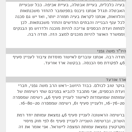
בעיה כלכלית, בעיית אבטלה, בעיית אכיפה. ככל שבעיית
האבטלה תגדל אנחנו ניכנס בספטמבר להחזר משכנתאות
והלוואות, אנחנו לקראת בעיה חמורה יותר, ואז יש גם סכנה
לכל ענף הבנייה והבתים החדשים והחזר משכנתאות. לכן
לפחות ועדת הכספים צריכה להיות מוכנה ולדרוש מן הבנקים
וממשרד האוצר להיות מוכנים למצב הזה. תודה רבה.
היו"ר משה גפני
¶
תודה רבה. אנחנו עוברים לאישור מוסדות ציבור לעניין סעיף
46 לפקודת מס הכנסה. בבקשה ארז אורעד.
ארז אורעד
¶
בוקר טוב לכולם. כבוד היושב-ראש הרב משה גפני, חברי
ועדת הכספים, אני מתכבד להביא בפניכם שתי רשימות של
עמותות שמועמדות לאישור לעניין סעיף 46, רשימה שמספרה
16-76-20, ולעניין סעיף 61, רשימה שמספרה 16-80-20.
ברשימה הראשונה לעניין סעיף 46 נמצאת עמותת יחד רמת
השרון, וברשימה השנייה לעניין סעיף 61 לפי חוק מיסוי
מקרקעין נמצאת עמותת המצפה לישראל. אני אומר את זה