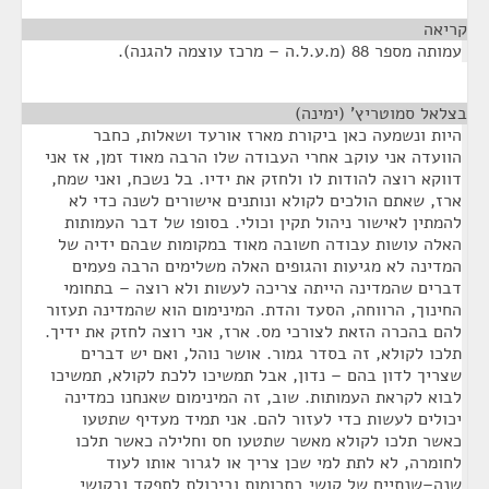
קריאה
¶
עמותה מספר 88 (מ.ע.ל.ה – מרכז עוצמה להגנה).
בצלאל סמוטריץ' (ימינה)
¶
היות ונשמעה כאן ביקורת מארז אורעד ושאלות, כחבר
הוועדה אני עוקב אחרי העבודה שלו הרבה מאוד זמן, אז אני
דווקא רוצה להודות לו ולחזק את ידיו. בל נשכח, ואני שמח,
ארז, שאתם הולכים לקולא ונותנים אישורים לשנה כדי לא
להמתין לאישור ניהול תקין וכולי. בסופו של דבר העמותות
האלה עושות עבודה חשובה מאוד במקומות שבהם ידיה של
המדינה לא מגיעות והגופים האלה משלימים הרבה פעמים
דברים שהמדינה הייתה צריכה לעשות ולא רוצה – בתחומי
החינוך, הרווחה, הסעד והדת. המינימום הוא שהמדינה תעזור
להם בהכרה הזאת לצורכי מס. ארז, אני רוצה לחזק את ידיך.
תלכו לקולא, זה בסדר גמור. אושר נוהל, ואם יש דברים
שצריך לדון בהם – נדון, אבל תמשיכו ללכת לקולא, תמשיכו
לבוא לקראת העמותות. שוב, זה המינימום שאנחנו כמדינה
יכולים לעשות כדי לעזור להם. אני תמיד מעדיף שתטעו
כאשר תלכו לקולא מאשר שתטעו חס וחלילה כאשר תלכו
לחומרה, לא לתת למי שכן צריך או לגרור אותו לעוד
שנה–שנתיים של קושי בתרומות וביכולת לתפקד ובקושי