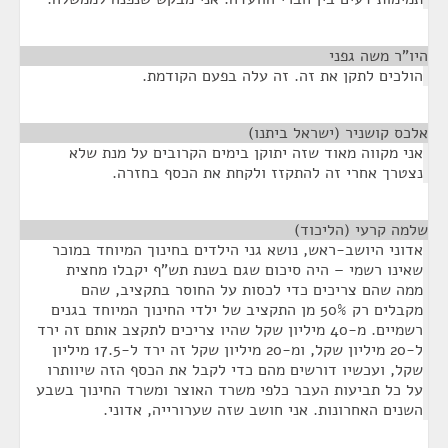
היו"ר משה גפני
¶
הולכים לתקן את זה. זה עלה בפעם הקודמת.
אלכס קושניר (ישראל ביתנו)
¶
אני מקווה מאוד שזה יתוקן בימים הקרובים על מנת שלא
נצטרך אחרי זה להתקזז ולקחת את הכסף בחזרה.
שלמה קרעי (הליכוד)
¶
אדוני היושב-ראש, נושא גני הילדים בחינוך המיוחד במוכר
שאינו רשמי – היה סיכום שגם בשנת תש"ף יקבלו מחצית
ממה שהם צריכים כדי לכסות על החוסר בתקציב, שהם
מקבלים רק 50% מן התקציב של ילדי החינוך המיוחד בגנים
רשמיים. מ-40 מיליון שקל שהיו צריכים לתקצב אותם זה ירד
ל-20 מיליון שקל, ומ-20 מיליון שקל זה ירד ל-17.5 מיליון
שקל, ועכשיו דורשים מהם כדי לקבל את הכסף הזה שיוותרו
על כל תביעות העבר כלפי משרד האוצר ומשרד החינוך בשבע
השנים האחרונות. אני חושב שזה שערורייה, אדוני.