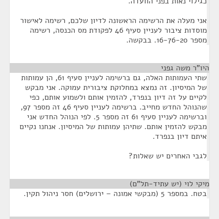
כגילוי נאות בפני הוועדה.
אני מעלה את הרשימה הראשונה לדיון שלכם, רשימה לאישור
מוסדות ציבור לעניין סעיף 46 לפקודת מס הכנסה, רשימה
מספר 16-76-20. בבקשה.
היו"ר משה גפני
¶
שתי העמותות האלה, גם ברשימה לעניין סעיף 61, הן עמותות
של המיסיון. זה נמצא במחלוקת ציבורית עמוקה. אני מבקש
לקיים על זה דיון בנפרד, להזמין אותם ולשמוע אותם, כפי
שהנוהל החדש מחייב. ברשימה לעניין סעיף 46 זה מספר 97,
וברשימה לעניין סעיף 61 זה מספר 5. לפי הנוהל החדש אני
מבקש להזמין אותם. שתיהן עמותות של המיסיון. אנחנו נקיים
איתם דיון בנפרד.
לגבי האחרים יש שאלות?
מיקי לוי (יש עתיד-תל"ם)
¶
בטח. במספר 5 (מבקשי אמונה – ירושלים) חסר ניהול תקין.