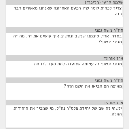
שלמה קרעי (הליכוד)
¶
צריך לפחות לומר שזו הפעם האחרונה שאנחנו מאשרים דבר
כזה.
היו"ר משה גפני
¶
בסדר. ארז, סיכמנו שנשב ונחשוב איך עושים את זה. מה זה
מגיני ינשוף?
ארז אורעד
¶
מגיני ינשוף זה עמותה שנועדה לתת סעד לרווחת - - -
היו"ר משה גפני
¶
מאיפה הם הביאו את השם הזה?
ארז אורעד
¶
ינשוף זה שם של יחידת פלס"ר נח"ל, מי שמכיר את היחידות
האלה.