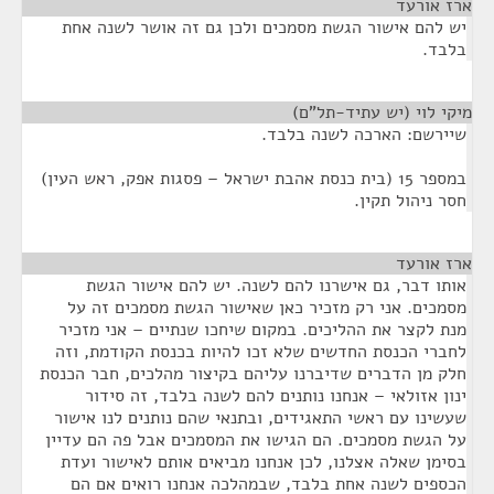
ארז אורעד
¶
יש להם אישור הגשת מסמכים ולכן גם זה אושר לשנה אחת
בלבד.
מיקי לוי (יש עתיד-תל"ם)
¶
שיירשם: הארכה לשנה בלבד.
במספר 15 (בית כנסת אהבת ישראל – פסגות אפק, ראש העין)
חסר ניהול תקין.
ארז אורעד
¶
אותו דבר, גם אישרנו להם לשנה. יש להם אישור הגשת
מסמכים. אני רק מזכיר כאן שאישור הגשת מסמכים זה על
מנת לקצר את ההליכים. במקום שיחכו שנתיים – אני מזכיר
לחברי הכנסת החדשים שלא זכו להיות בכנסת הקודמת, וזה
חלק מן הדברים שדיברנו עליהם בקיצור מהלכים, חבר הכנסת
ינון אזולאי – אנחנו נותנים להם לשנה בלבד, זה סידור
שעשינו עם ראשי התאגידים, ובתנאי שהם נותנים לנו אישור
על הגשת מסמכים. הם הגישו את המסמכים אבל פה הם עדיין
בסימן שאלה אצלנו, לכן אנחנו מביאים אותם לאישור ועדת
הכספים לשנה אחת בלבד, שבמהלכה אנחנו רואים אם הם