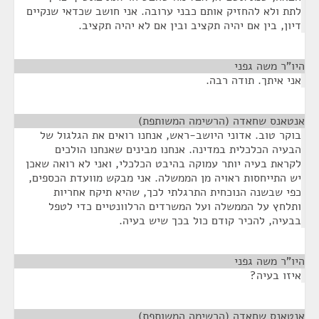
לתת ולא להחזיק אותם כבני ערובה. אני חושב שכדאי שנקיים
דיון, בין אם יהיה תקציב ובין אם לא יהיה תקציב.
היו"ר משה גפני
¶
אני איתך. תודה רבה.
אנטאנס שחאדה (הרשימה המשותפת)
¶
בוקר טוב. אדוני היושב-ראש, אנחנו רואים את הגלגול של
הבעיה הכלכלית במדינה. אנחנו מבינים שאנחנו הולכים
לקראת בעיה יותר עמוקה בהיבט הכלכלי, ואני לא רואה שאכן
יש התייחסות ראויה מן הממשלה. אני מבקש מוועדת הכספים,
כפי שבשנה הנוכחית התרגלתי לכך, שהיא תיקח אחריות
ותלחץ על הממשלה ועל המשרדים הרלוונטיים כדי לטפל
בבעיה, להכיר קודם כול בכך שיש בעיה.
היו"ר משה גפני
¶
איזו בעיה?
אנטאנס שחאדה (הרשימה המשותפת)
¶