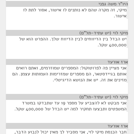
היו"ר משה גפני
¶
מיקי, זה מקרה שהם לא נותנים לו אישור, אסור לתת לו
אישור.
מיקי לוי (יש עתיד-תל"ם)
¶
יש הבדל בין הדיווחים לבין הדיווח שלך. ההפרש הוא של
400,000 שקל.
ארז אורעד
¶
אני מציין פה לפרוטוקול: המספרים שמוזרמים, ואתם רואים
אותם בגיידסטאר, הם מספרים שמזרימות העמותות עצמן. הם
מזינים את זה. יש את הנושא הדיגיטלי.
מיקי לוי (יש עתיד-תל"ם)
¶
אני מבקש לא להצביע על מספר 19 עד שתבדקו במשרד
המשפטים ותבצעו תחקיר למה יש הבדל של 400,000 שקל.
ארז אורעד
¶
חבר הכנסת מיקי לוי, אני מסביר לך מאין יכול לנבוע הדבר,