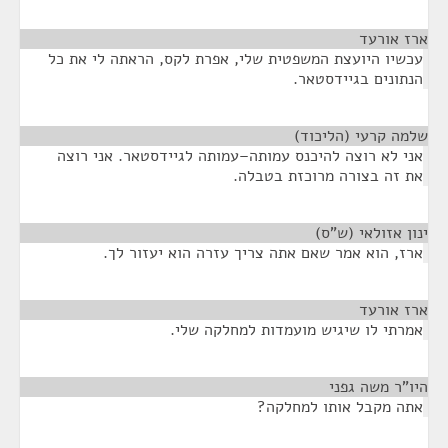
ארז אורעד
¶
עכשיו היועצת המשפטית שלי, אפרת לקס, הראתה לי את כל
הנתונים בגיידסטאר.
שלמה קרעי (הליכוד)
¶
אני לא רוצה להיכנס עמותה–עמותה לגיידסטאר. אני רוצה
את זה בצורה מרוכזת בטבלה.
ינון אזולאי (ש"ס)
¶
ארז, הוא אמר שאם אתה צריך עזרה הוא יעזור לך.
ארז אורעד
¶
אמרתי לו שיגיש מועמדות למחלקה שלי.
היו"ר משה גפני
¶
אתה מקבל אותו למחלקה?