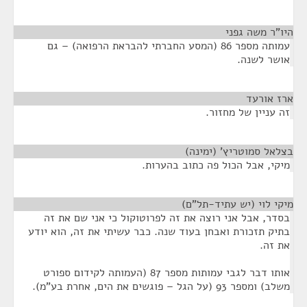
היו"ר משה גפני
¶
עמותה מספר 86 (המסע החברתי להבראת הרפואה) – גם
אושר לשנה.
ארז אורעד
¶
זה עניין של מחזור.
בצלאל סמוטריץ' (ימינה)
¶
מיקי, אבל הכול פה כתוב בהערות.
מיקי לוי (יש עתיד-תל"ם)
¶
בסדר, אבל אני רוצה את זה לפרוטוקול כי אני שם את זה
בתיק תזכורת ואבחן בעוד שנה. כבר עשיתי את זה, הוא יודע
את זה.
אותו דבר לגבי עמותות מספר 87 (העמותה לקידום ספורט
משלב) ומספר 93 (על הגל – פוגשים את הים, אחרת בע"מ).