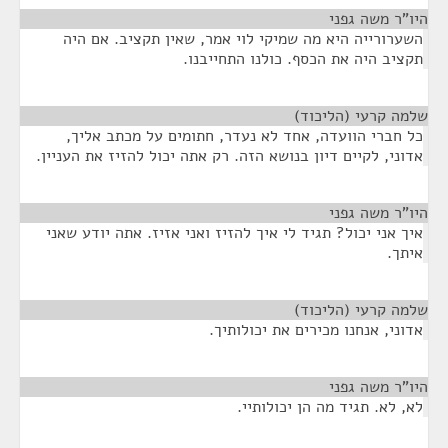
היו"ר משה גפני
¶
השערורייה היא מה שמיקי לוי אמר, שאין תקציב. אם היה
תקציב היה את הכסף. כולנו התחייבנו.
שלמה קרעי (הליכוד)
¶
כל חברי הוועדה, אחד לא נעדר, חתומים על מכתב אליך,
אדוני, לקיים דיון בנושא הזה. רק אתה יכול להזיז את העניין.
היו"ר משה גפני
¶
איך אני יכול? תגיד לי איך להזיז ואני אזיז. אתה יודע שאני
איתך.
שלמה קרעי (הליכוד)
¶
אדוני, אנחנו מכירים את יכולותיך.
היו"ר משה גפני
¶
לא, לא. תגיד מה הן יכולותיי.