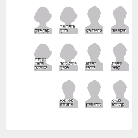
הילה שי
וזאן
קרן ברק
מיקי לוי
אופיר כץ
עאידה
מיכל שיר
תומא
שלמה
אליהו
סגמן
סלימאן
קרעי
ברוכי
אלכס
אנטאנס
קושניר
עוזי דיין
שחאדה