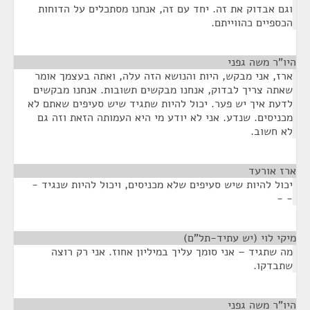
וגם אבדוק את זה. יחד עם זה, אנחנו מסתכלים על הדוחות
הכספיים כהווייתם.
היו"ר משה גפני
¶
ארז, אני מבקש, היות והנושא הזה עלה, ואתה בעצמך אומר
שאתה צריך לבדוק, אנחנו מבקשים תשובות. אנחנו מבקשים
לדעת איך יש פער. יכול להיות שתגיד שיש סעיפים שאתם לא
מכניסים. שנדע. אני לא יודע מי היא העמותה הזאת וזה גם
לא חשוב.
ארז אורעד
¶
יכול להיות שיש סעיפים שלא מכניסים, ויכול להיות שנגיד -
- -
מיקי לוי (יש עתיד-תל"ם)
¶
מה שתגיד – אני סומך עליך במיליון אחוז. אני רק רוצה
שתבדקו.
היו"ר משה גפני
¶