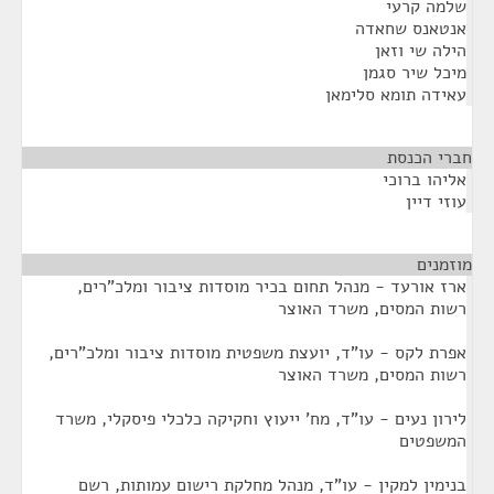
שלמה קרעי
אנטאנס שחאדה
הילה שי וזאן
מיכל שיר סגמן
עאידה תומא סלימאן
חברי הכנסת
¶
אליהו ברוכי
עוזי דיין
מוזמנים
¶
ארז אורעד - מנהל תחום בכיר מוסדות ציבור ומלכ"רים,
רשות המסים, משרד האוצר
אפרת לקס - עו"ד, יועצת משפטית מוסדות ציבור ומלכ"רים,
רשות המסים, משרד האוצר
לירון נעים - עו"ד, מח' ייעוץ וחקיקה כלכלי פיסקלי, משרד
המשפטים
בנימין למקין - עו"ד, מנהל מחלקת רישום עמותות, רשם