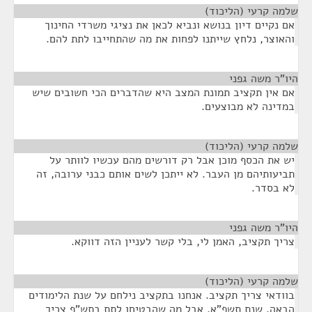
שלמה קרעי (הליכוד)
¶
אם נקיים דיון בנושא ונביא לכאן את נציגי משרדי החינוך
והאוצר, נלחץ שייתנו לפחות את מה שהתחייבו לתת להם.
היו"ר משה גפני
¶
אם אין תקציב תמונת המצב היא שהדברים הכי חשובים שיש
במדינה לא מבוצעים.
שלמה קרעי (הליכוד)
¶
יש את הכסף מוכן אבל רק דורשים מהם עכשיו לוותר על
תביעותיהם מן העבר. לא ייתכן לשים אותם כבני ערובה, זה
לא בסדר.
היו"ר משה גפני
¶
צריך תקציב, האמן לי, בלי קשר לעניין הזה דווקא.
שלמה קרעי (הליכוד)
¶
בוודאי צריך תקציב. אנחנו בתקציב נילחם על שנת הלימודים
הבאה, שנת תשפ"א, אבל מה שהבטיחו לתת בתש"ף צריך