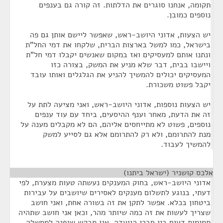
תקומה, אנחנו סוגרים את הדלתות. זה קורה גם בענפים
נוספים כמובן.
יש הצעות, אדוני היושב-ראש, שאפשר ליישם אותן גם פה
בישראל, כמו למשל בארצות הברית, שלקחו את דמי החל"ת
ונתנו אותם למעסיקים ואז במקום שאנשים יקבלו דמי חל"ת
ויישבו בבית, דבר שלא מניע את המשק, בצורה כזו
המעסיקים יכולים להמשיך להניע את הגלגלים ואותו עובד
יקבל פשוט משכורת.
יש הצעות נוספות, אדוני היושב-ראש, ואני מציעה לתת על
זה את הדעת, מאחר וענף ההיסעים, ביחד עם עוד ענפים
נוספים, פשוט לא מתייחסים אליהם, הם לא מקבלים מענה על
מנת להתרומם, ולא רק להתרומם אלא גם לסייע למשק
להמשיך לעבוד.
אלכס קושניר (ישראל ביתנו)
¶
אדוני היושב-ראש, בחוק המענקים נעשתה טעות מצערת, לפי
דעתי, בנוגע לתשלום מענקים לאסירים שיושבים על עבירות
ביטחון בכלא. אפשר לתקן את זה בשורה אחת, ואני חושב
שצריך לעשות את זה כמה שיותר מהר, וכאן אני חושב שתהיה
תמימות דעים בין חברי הוועדה. אני מבקש שנפנה לממשלה.