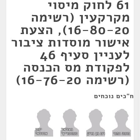
61 לחוק מיסוי
מקרקעין (רשימה
16-80-20), הצעת
אישור מוסדות ציבור
לעניין סעיף 46
לפקודת מס הכנסה
(רשימה 16-76-20)
ח"כים נוכחים
בצלאל
ינון
משה גפני
רם בן ברק
סמוטריץ'
אזולאי