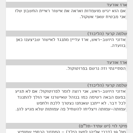
ארז אורעד
¶
אם הוא יגיש מועמדות ואראה את אישור ראיית החשבון שלו
אני מבטיח שאני אשקול.
שלמה קרעי (הליכוד)
¶
אדוני היושב-ראש, ארז עדיין מתנגד לאישור שביצענו כאן
בוועדה.
ארז אורעד
¶
הסתייגתי וזה נרשם בפרוטוקול.
שלמה קרעי (הליכוד)
¶
אדוני היושב-ראש, אני רוצה לומר לפרוטוקול: אם לא תגיע
בפעם הבאה רשימה כמו בנוהל שאישרנו אני הולך להתנגד
לכל דבר. לא ייתכן שאנחנו נצטרך ללכת ולחפש
עמותה–עמותה ויצליחו להשחיל פה עמותות שלא מגיע להן.
מיקי לוי (יש עתיד-תל"ם)
¶
מס' 19 (דרכי אליהו למען הילד) – המחזור הכספי שמופיע