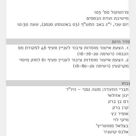
פרוטוקול מס' 105
מישיבת ועדת הכספים
יום שני, י"ג באב התש"ף (03 באוגוסט 2020), שעה 10:30
סדר היום
1. הצעת אישור מוסדות ציבור לעניין סעיף 46 לפקודת מס
הכנסה (רשימה 16-76-20)
2. הצעת אישור מוסדות ציבור לעניין סעיף 61 לחוק מיסוי
מקרקעין (רשימה 16-80-20)
נכחו
¶
חברי הוועדה: משה גפני – היו"ר
ינון אזולאי
רם בן ברק
קרן ברק
אופיר כץ
מיקי לוי
בצלאל סמוטריץ'
אלכס קושניר