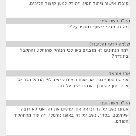
קיבלו אישור ניהול תקין. זה רק למען קיצור הליכים.
היו"ר משה גפני
¶
מה זה מגיני ינשוף במספר 23?
שלמה קרעי (הליכוד)
¶
למה הנתונים לא מוצגים כאן לפי הנוהל שהוחלט והתקבל
בוועדה?
ארז אורעד
¶
אני גם הסתייגתי. אם אתם רוצים שנציג לפי הנוהל הזה אז
צריך זמן להיערך. אנחנו נשב על זה.
היו"ר משה גפני
¶
אנחנו נשב על זה ונראה איך עושים את זה. אני לא רוצה
שיתעכב. בסדר, נשב על זה באופן נורמלי. זה עוד מהתהליך
הקודם.