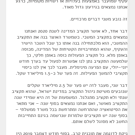
עקיף שמועבר באמצעות בעלויות או רשויות מקומיות, כרגע
אנחנו נמצאים בגירעון גדול מאוד.
זה נובע משני דברים מרכזיים.
דבר אחד, לא אושר תקציב המדינה לשנת 2020 ואנחנו
נמצאים בתקציב המשכי. כשמשרד האוצר בנה את התקציב
ההמשכי, הוא מלכתחילה בנה אותו כך שכל השכר הישיר
והעקיף, שהוא המחויבויות הקשיחות של המדינה, מכוסה
באופן מלא. כל תקציב הפעולות כוסה באופן חלקי, כך
שלמעשה התקציב נתן לנו אפשרות לפעול עד בערך חודש
יוני–יולי, עם הפרעה מינימלית. מעבר לכך אין לנו כיסוי
תקציבי להמשך הפעילות. זה פער של כ-1.5 מיליארד שקל.
דבר שני, מעבר לזה יש פער של 2.5 מיליארד שקלים
שנובעים משיטת ניהול התקציב במדינת ישראל, שהוא תקציב
שנתי ולא תקציב מתגלגל. המשמעות של זה היא שמידי שנה
התקציב מאושר, ואם אנחנו נמצאים בסוף שנה – אני מתאר
את הסיטואציה שהתרחשה ומתרחשת בכל משרד ממשלתי –
בסוף שנה יש תקציבים שלמרות שנרשמה בגינם התחייבות
החשב לא מסוגל לשלם אותם.
ניקח לדוגמה את תוכנית קרב. בסוף חודש דצמבר 2019 היו