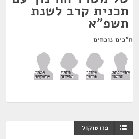
תכנית קרב לשנת
תשפ"א
ח"כים נוכחים
אורלי
תהלה
יוראי להב
ג'אבר
פרומן
פרידמן
הרצנו
עסאקלה
פרוטוקול
¶