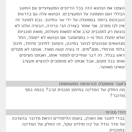
הצפנו את הנושא הזה בכל הדיונים המקצועיים עם החשב
הכללי ועם הממונה על התקציבים. הנושא עלה גם בדרגות
הגבוהות ביותר בממשלה על ידי שר החינוך. נכון למועד זה
אין לנו פתרון. אני אומר בצורה הכי ברורה, הבעיה שלנו לא
נוגעת רק לתוכנית קרב אלא למאות פעולות, מאות תוכניות
שלא יפעלו החל מ-1 בספטמבר אם הנושא לא יטופל, החל
מנושאים שנוגעים לנוער בסיכון, והמשך לחינוך מיוחד, חינוך
בלתי פורמלי, מתנ"סים. זו בעיה קשה מאוד. אנחנו לא מקלים
ראש בכלל. זה דבר שחייבים לפתור אותו, ואנחנו מציפים
אותו בכל מקום, אבל אנחנו לא מוסמכים להוציא תקציב
שאינו מאושר.
ג'אבר עסאקלה (הרשימה המשותפת)
¶
מה החלק של המדינה במימון תוכנית קרב? בכמה כסף
מדובר?
דודי מזרחי
¶
בכדי לסבר את האוזן, בשנת הלימודים הזאת מדובר בהערכה
על סדר גודל של 117 מיליון שקל, זה החלק של המדינה
בתוכנית.