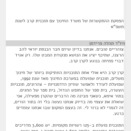
הפסקת ההתקשרות של משרד החינוך עם תוכנית קרב לשנת
תשפ"א
היו"ר תהלה פרידמן
¶
צוהריים טובים. אנחנו בדיון שיזם חבר הכנסת יוראי להב
הרצנו, שתיכף יציג את הנושא מנקודת המבט שלו. רק אגיד
דברי פתיחה בנוגע לקרן קרב.
קרן קרב היא אולי אחת התוכניות הוותיקות ביותר של חינוך
משלים, תוכנית שפועלת במערכת החינוך מאז שנת 1992,
שפועלת לעודד ולאפשר שוויון הזדמנויות – צהרונים, תוכניות
העשרה, בית ספר של החופש הגדול, בית ספר של החגים.
בתור אימא, כשאני מבינה מה הדברים שהקרן מפעילה, אני
שואלת את עצמי מה בדיוק אנחנו נעשה בלי זה בתור הורים,
זה לגמרי לא ברור לי. זה בעצם המקום שבו אנחנו עומדים
כרגע.
התוכנית פועלת ב-125 רשויות מקומיות. יש 3,600 מדריכים