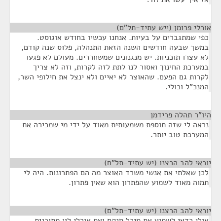
אורלי פרומן (ייש עתיד-תל"ם)
¶
כפי שמתגברים על בעיות. אנחנו עכשיו בחודש אוגוסט.
במשך שבעה חודשים השנה הזאת התנהלה, פלוס שנה קודם,
לא עצרו תוכניות. יש מנגנונים שמשחררים. מעולם לא פגעו
במערכת החינוך ואסור לנו לתת לזה לקרות, וזה לא צריך
לקרות גם הפעם. שהאוצר לא יאיים ולא ינצל את חילופי השר,
המנכ"ל וכולי.
היו"ר תהלה פרידמן
¶
נראה לי שזה תוספת משמעותית מאוד על ידי מי שמכירה את
המערכת טוב יותר.
יוראי להב הרצנו (יש עתיד-תל"ם)
¶
לכן שאלתי את אנשי משרד האוצר מה הם הפתרונות. היה לי
תמוה מאוד לשמוע שהפתרון הוא שאין פתרון.
יוראי להב הרצנו (יש עתיד-תל"ם)
¶
אולי כדאי לשמוע את מיכל מנקס ואת אורלי לוי מתוכנית