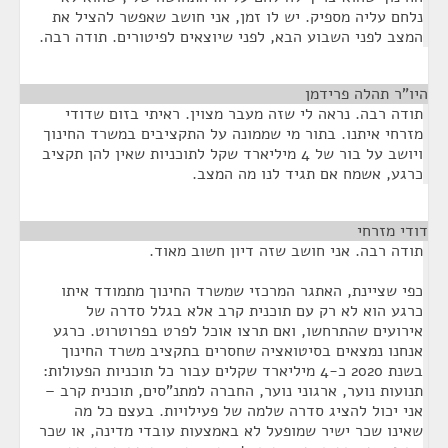
נלחם עליה מספיק. יש לו זמן, אני חושב שאפשר להציל את
המצב לפני השבוע הבא, לפני שיוצאים לפיטורים. תודה רבה.
היו"ר תהלה פרידמן
¶
תודה רבה. נראה לי שזה מעבר מצוין. ראיתי בזום שדודי
מזרחי איתנו. בתור מי שממונה על התקציבים במשרד החינוך
ויושב על בור של 4 מיליארד שקל לתוכניות שאין להן תקציב
כרגע, אשמח אם תגיד לנו מה המצב.
דודי מזרחי
¶
תודה רבה. אני חושב שזה דיון חשוב מאוד.
כפי שציינת, האתגר המרכזי שמשרד החינוך מתמודד איתו
כרגע הוא לא רק עם תוכנית קרב אלא בגלל סדרה של
אירועים שהתרחשו, ואם תרצו אוכל לפרט בפרוטרוט. כרגע
אנחנו נמצאים בסיטואציה שחסרים בתקציב משרד החינוך
בשנת 2020 כ-4 מיליארד שקלים עבור כל תוכניות הפעולות:
תנועות נוער, ארגוני נוער, החברה למתנ"סים, תוכנית קרב –
אני יכול להציג סדרה שלמה של פעילויות. בעצם כל מה
שאינו שכר ישיר שמופעל לא באמצעות עובדי מדינה, או שכר