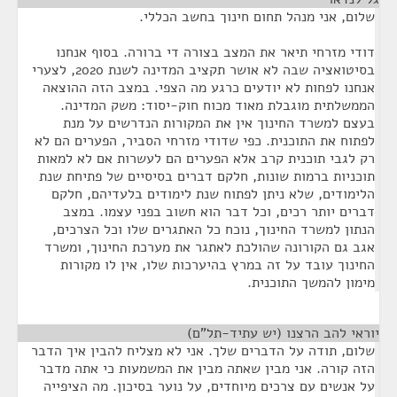
שלום, אני מנהל תחום חינוך בחשב הכללי.
דודי מזרחי תיאר את המצב בצורה די ברורה. בסוף אנחנו
בסיטואציה שבה לא אושר תקציב המדינה לשנת 2020, לצערי
אנחנו לפחות לא יודעים כרגע מה הצפי. במצב הזה ההוצאה
הממשלתית מוגבלת מאוד מכוח חוק-יסוד: משק המדינה.
בעצם למשרד החינוך אין את המקורות הנדרשים על מנת
לפתוח את התוכנית. כפי שדודי מזרחי הסביר, הפערים הם לא
רק לגבי תוכנית קרב אלא הפערים הם לעשרות אם לא למאות
תוכניות ברמות שונות, חלקם דברים בסיסיים של פתיחת שנת
הלימודים, שלא ניתן לפתוח שנת לימודים בלעדיהם, חלקם
דברים יותר רכים, וכל דבר הוא חשוב בפני עצמו. במצב
הנתון למשרד החינוך, נוכח כל האתגרים שלו וכל הצרכים,
אגב גם הקורונה שהולכת לאתגר את מערכת החינוך, ומשרד
החינוך עובד על זה במרץ בהיערכות שלו, אין לו מקורות
מימון להמשך התוכנית.
יוראי להב הרצנו (יש עתיד-תל"ם)
¶
שלום, תודה על הדברים שלך. אני לא מצליח להבין איך הדבר
הזה קורה. אני מבין שאתה מבין את המשמעות כי אתה מדבר
על אנשים עם צרכים מיוחדים, על נוער בסיכון. מה הציפייה