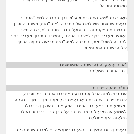
ועובדים בתוכנית, כלומר 3,600 אנשי חינוך ו-200 אנשי
תשתית ומינהל.
מאז שנת 2018 התוכנית פועלת דרך החברה למתנ"סים. זו
בעצם שותפות משולשת של החברה למתנ"סים, משרד החינוך
והרשויות המקומיות. זה פועל בדרך מסורבלת, שבה משרד
האוצר מעביר כסף למשרד החינוך, ומשרד החינוך מעביר כסף
לחברה למתנ"סים, והחברה למתנ"סים מביאה גם את הכסף
של הרשויות המקומיות.
ג'אבר עסאקלה (הרשימה המשותפת)
¶
וגם ההורים משלמים.
היו"ר תהלה פרידמן
¶
אני ירושלמית אבל אני יודעת מחבריי שגרים בפריפריה,
שבפריפריה התוכנית היא באמת רגל מאוד מאוד מאוד חזקה
ומשמעותית במערכת החינוך המקומית. באוזן אני יכולה
לשמוע את מיכאל ביטון מדבר על קרן קרב בירוחם ואילו
נפלאות היא מחוללת.
בעצם אנחנו נמצאים כרגע בסיטואציה, שלמרות שהתוכנית