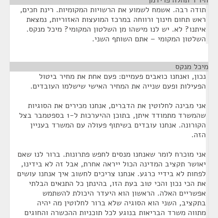
היו"ר תהלה פרידמן
¶
תודה רבה. אשמח לשמוע את הרשויות המקומיות. רינת חכים,
ראש תחום חינוך ורווחה במרכז המועצות האזוריות, נמצאת
איתנו? לא. יש לנו מישהו מן השלטון המקומי? מיכל מנקס.
השלטון המקומי – אתם השותף השני.
מיכל מנקס
¶
נכון, ואנחנו כואבים פעמיים: פעם אחת את מחיר ביטול
הפעילות ופעם שנייה את המחיר האישי שישלמו העובדים.
אני מבינה לחלוטין את הדברים, אנחנו מכירים את הסוגיות
שהמשרד מתמודד איתן, בתוכן ההיערכות ל-1 בספטמבר בצל
הקורונה. אנחנו עובדים בשיתוף פעולה עם המשרד בעניין
הזה.
אני מוכרח לומר שאנחנו מנסים לחפש פתרונות. ברור לנו שאם
יאושר תקציב המדינה הכול ייראה אחרת, אבל זה לא בידינו,
לפחות לא בידיי כרגע. אנחנו צריכים לחשוב איך אנחנו עושים
את הכי נכון והכי טוב בעת הזו, בהינתן כל התנאים הבלתי
אפשריים האלה. הראשון הוא היעדר היכולת להשתמש
בתקציב, השני הוא הסוגיה שלא ברור לחלוטין מה יהיה
מתווה משרד הבריאות בנוגע לכל תוכניות ההכשרה והחוגים