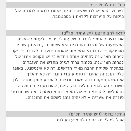
היו"ר תהלה פרידמן
¶
בשבוע הבא יש לנו שישה דיונים, אנחנו נכנסים למרתון של
פיקוח על היערכות לקראת 1 בספטמבר.
יוראי להב הרצנו (יש עתיד-תל"ם)
¶
אני רוצה להוסיף לדברים של אורלי פרומן ולענות לשאלתך.
המשמעות של סגירת התוכנית היא שאחר כך, בהינתן שהיא
מתפרקת – וזו כרגע המציאות שאנחנו צועדים לעברה – ייקח
לפחות חצי שנה להחיות אותה מחדש כי יש תקופת צינון של
לפחות חצי שנה. כלומר צריך לגייס מחדש את העובדים
בתהליך שלוקח הרבה מאוד חודשים, זה לא אינסטנט. באופן
כללי תוכניות החינוך וגיוס עובדי חינוך זה לא תהליך
אינסטנט וייקח הרבה מאוד חודשים להתניע אותן מחדש. לכן
חשוב נורא להתייחס לעובדה הזאת, שאם מקבלים החלטה –
וההחלטה להבנתי היא של האוצר והיא נאמרה כאן: שהתוכנית
סוגרת את שעריה – לא יהיה ניתן לשקם את התוכנית.
אורלי פרומן (ייש עתיד-תל"ם)
¶
אבל למה? זה בחיים לא מנע פעילות.