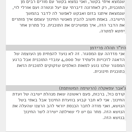
שנמצא איתי בקשר, ואני נמצא בקשר עם מורים רבים מן
התוכנית, רק לאחרונה דיברתי עם יעל ונטורה ועם אורלי לוי,
שנמצאת איתנו בזום ואבקש לאפשר לה לדבר בהמשך
הישיבה. באמת חשוב להבין מאנשי החינוך עצמם איך פותרים
את הדבר הזה, איך ממשיכים את התוכנית. כל פתרון אחר
יחטא למטרה.
היו"ר תהלה פרידמן
¶
אני מזדהה עם המסגור. זה לא נועד להפחית מן העוצמה של
הדאגה לזכויות ולעתיד של 4,000 עובדי התוכנית אבל כרגע
המסגור שלנו נוגע למאות האלפים שזקוקים לתוכנית הזאת
כתוכנית חינוכית.
ג'אבר עסאקלה (הרשימה המשותפת)
¶
קודם כול, ברכות, פעם ראשונה שאת מנהלת ישיבה של ועדת
החינוך. אני לא חבר קבוע בוועדת החינוך אבל באתי בשל
הנושא, ואני מודה לחבר הכנסת יוראי להב הרצנו שהעלה את
הנושא הזה. מחר גם יש לי שאילתה ישירה לשר החינוך
בנושא הזה.