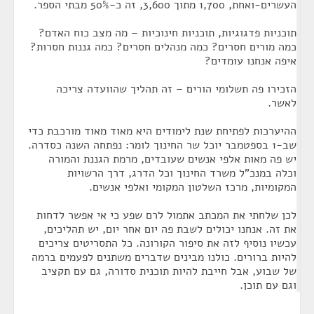
העשרים-ואחת, 1,700 מתוך 3,600, זה כ-50% מבתי הספר.
תוכניות פדגוגיות, תוכניות חינוכיות – מה מצב כוח האדם?
כמה מורים חסרים? כמה מנהלים חסרים? כמה גננות חסרות?
איפה אנחנו עומדים?
הזכירו פה תשלומי הורים – זה תהליך שהוועדה צריכה
לאשר.
ההיערכות לפתיחת שנת לימודים היא מאוד מאוד מורכבת כדי
שב-1 בספטמבר יוכל שר החינוך לומר: נפתחה השנה כסדרה.
יש פה מאות אלפי אנשים שעובדים, מרמת הגננת והמורה
וכלה במנכ"ל משרד החינוך וכל הדרג, דרך הרשויות
המקומיות, מרכז השלטון המקומי ואלפי אנשים.
לכן שלחתי את המכתב אתמול לרם שפע כי אי אפשר לדחות
את זה. אנחנו יכולים לשבת פה יום אחר יום, יש תהליכים,
עכשיו נוסיף לזה את סיפור הקורונה. כל התסריטים צריכים
להיות ברורים. כולנו מבינים שדברים משתנים לפעמים ברמה
של שבוע, אבל חייבת להיות תוכנית סדורה, גם עם תקציב
וגם עם תוכן.