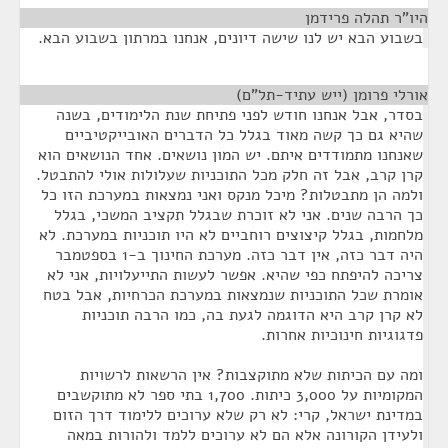
היו"ר תהלה פרידמן
¶
בשבוע הבא יש לנו שישה דיונים, אנחנו במרתון בשבוע הבא.
אורלי פרומן (ייש עתיד-תל"ם)
¶
בסדר, אבל אנחנו חודש לפני פתיחת שנת הלימודים, בשנה
שהיא גם כך קשה מאוד בגלל כל הדברים האובייקטיביים
שאנחנו מתמודדים איתם. יש המון נושאים. אחד הנושאים הוא
קרן קרב, אבל זה חלק מכל התוכניות שעלולות אולי להתבטל.
ולמה הן מתבטלות? מיכל מנקס ואני נמצאות במערכת הזו כל
כך הרבה שנים. אני לא זוכרת שבגלל תקציב המשכי, בגלל
מלחמות, בגלל קיצוצים רוחביים לא היו תוכניות במערכת. לא
היה דבר כזה, אין דבר כזה. מערכת החינוך ב-1 בספטמבר
צריכה להיפתח כפי שהיא. אפשר לעשות התייעלויות, אני לא
אומרת שכל התוכניות שנמצאות במערכת הכרחיות, אבל בטח
לא קרן קרב היא הדוגמה לגעת בה, כמו הרבה תוכניות
פדגוגיות חינוכיות אחרות.
ומה עם הכיתות שלא מתוקצבות? אין הרשאות לרשויות
המקומיות על 3,000 כיתות. 1,700 בתי ספר לא מתוקשבים
במדינת ישראל, קרי: לא רק שלא ערוכים ללימוד דרך הזום
ולעידן הקורונה אלא הם לא ערוכים ללמד ולהורות במאה