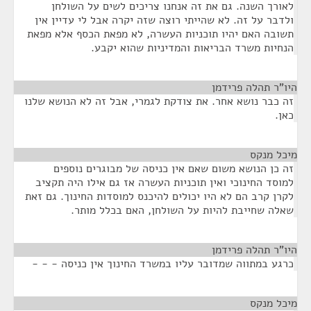
לאורך השנה. גם את זה אנחנו צריכים לשים על השולחן
ולדבר על זה. לא שהייתי רוצה שזה יקרה אבל לי עדיין אין
תשובה האם יהיו תוכניות העשרה, לא מפאת הכסף אלא מפאת
הנחיות משרד הבריאות והמדיניות שהוא יקבע.
היו"ר תהלה פרידמן
¶
זה כבר נושא אחר. את צודקת לגמרי, אבל זה לא הנושא שלנו
כאן.
מיכל מנקס
¶
זה כן הנושא משום שאם אין כניסה של מבוגרים נוספים
למוסד החינוכי ואין תוכניות העשרה אז גם אילו היה תקציב
לקרן קרב הם לא היו יכולים להיכנס למוסדות החינוך. גם זאת
שאלה שחייבת להיות על השולחן, האם בכלל מותר.
היו"ר תהלה פרידמן
¶
כרגע במתווה שמדובר עליו במשרד החינוך אין כניסה - - -
מיכל מנקס
¶