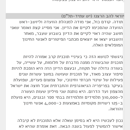
יוראי להב הרצנו (יש עתיד-תל"ם)
¶
תודה. קודם כול, אני מודה למנהלת הוועדה וליושב-ראש
הוועדה שהסכימו לקיים את הדיון. אני מסייג קצת ואומר שאני
חושב שהיה ראוי לקיים את הדיון בשבוע שעבר, מאחר
והשבוע יצאו או יוצאים מכתבי הפיטורים לאנשי החינוך
המופלאים האלה.
ניגשתי לנושא הזה כי בעיניי תוכנית קרב אמורה להיות
תוכנית שהבשורה ממנה מדברת על חלומות, על עשייה, על
בשורה גדולה של תקווה, ובעצם הדיון הזה היא הופכת להיות
סיפור עצוב מאוד, על תוכנית שעושה במשך עשרות שנים
פעילות של שינוי חברתי וחינוכי, של צמצום פערים, שפועלת
בעיקר בפריפריה הגיאוגרפית והחברתית אבל חוצה את ישראל
מהצפון ועד הדרום. היא נותנת שני מיליון שעות העשרה
ל-310,000 תלמידים ותלמידות בבתי ספר ובגנים, היא פועלת
ב-125 רשויות מקומיות באמצעות כ-4,000 אנשי חינוך
והוראה.
נכון לעכשיו היא לא בסימן שאלה אלא התוכנית לא קיבלה
אישור להמשיך לפעול בשנה הבאה. זאת אומרת שהיא לא