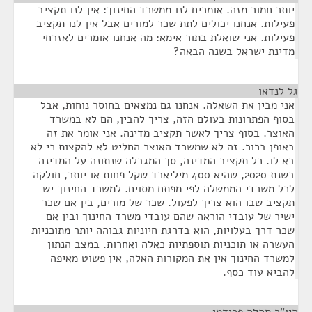
יותר חמור מזה. אומרים לנו ממשרד החינוך: אין לנו תקציב
פעילות. אנחנו יכולים לתת שכר למורים אבל אין לנו תקציב
פעילות. אני שואלת בתור אימא: מה אנחנו אומרים לאזרחי
מדינת ישראל בשנה הבאה?
גל לנדאו
¶
אני מבין את השאלה. אנחנו גם נמצאים בחוסר נוחות, אבל
בסוף הפתרונות בעולם הזה, צריך להבין, הם לא במשרד
האוצר. בסוף צריך לאשר תקציב מדינה. אני אומר את זה
באופן ברור. זה לא שמשרד האוצר החליט לא להקצות כי לא
בא לו. כל תקציב המדינה, סך המגבלה שנתונה על המדינה
בשנת 2020, שהיא 400 מיליארד שקל פחות או יותר, חולקה
לכל משרדי הממשלה לפי מפתח מסוים. למשרד החינוך יש
תקציב שבו הוא צריך לפעול. שכר של מורים, בין אם שכר
ישיר של עובדי הוראה שהם עובדי משרד החינוך ובין אם
שכר דרך בעלויות, הוא בדרגת חיוניות גבוהה יותר מתוכניות
העשרה או תוכניות תוספתיות כאלה ואחרות. במצב הנתון
למשרד החינוך אין את המקורות האלה, אין פשוט מאיפה
להביא עוד כסף.