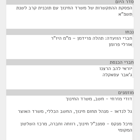
סדר היום
הפסקת ההתקשרות של משרד החינוך עם תוכנית קרב לשנת
תשפ"א
נכחו
¶
חברי הוועדה: תהלה פרידמן – מ"מ היו"ר
אורלי פרומן
חברי הכנסת
¶
יוראי להב הרצנו
ג'אבר עסאקלה
מוזמנים
¶
דודי מזרחי - חשב, משרד החינוך
גל לנדאו - מנהל תחום חינוך, החשב הכללי, משרד האוצר
מיכל מנקס - סמנכ"ל חינוך, רווחה וחברה, מרכז השלטון
המקומי