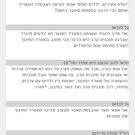
ישלח צעירים, ילדים ואלפי אנשי הוראה לאבטלה כשצריך
אותם הכי הרבה בתקופת משבר כזאת?
גל לנדאו
¶
אני חייב להגיד שאנחנו כמשרד האוצר לא יודעים להגיד
שכרגע תוכנית קרב היא הדבר הכי חשוב במשרד החינוך
לצורך פתיחת שנת הלימודים.
יוראי להב הרצנו (יש עתיד-תל"ם)
¶
אין שום בעיה, אבל מה שאתה מציג פה הוא לא אמירה ערכית
או עקרונית על תוכנית קרב. פה אתה אומר שכל תוכניות
ההעשרה של משרד החינוך, שנעות בין ילדים עם צרכים
מיוחד, דרך תוכנית קרב ועד נוער בסיכון, ייסגרו.
גל לנדאו
¶
אני אומר שעד שהכנסת תאשר תקציב מדינה למשרד החינוך
אין מקורות.
היו"ר תהלה פרידמן
¶