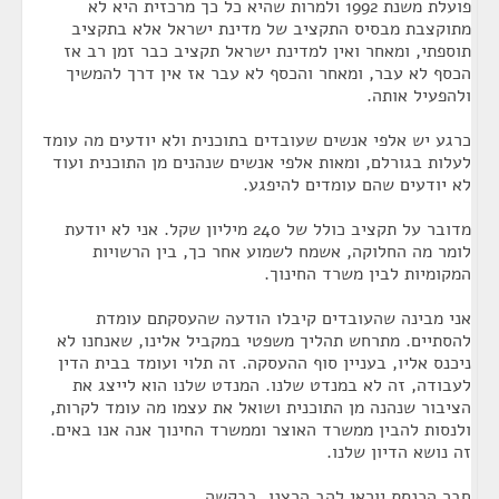
פועלת משנת 1992 ולמרות שהיא כל כך מרכזית היא לא
מתוקצבת מבסיס התקציב של מדינת ישראל אלא בתקציב
תוספתי, ומאחר ואין למדינת ישראל תקציב כבר זמן רב אז
הכסף לא עבר, ומאחר והכסף לא עבר אז אין דרך להמשיך
ולהפעיל אותה.
כרגע יש אלפי אנשים שעובדים בתוכנית ולא יודעים מה עומד
לעלות בגורלם, ומאות אלפי אנשים שנהנים מן התוכנית ועוד
לא יודעים שהם עומדים להיפגע.
מדובר על תקציב כולל של 240 מיליון שקל. אני לא יודעת
לומר מה החלוקה, אשמח לשמוע אחר כך, בין הרשויות
המקומיות לבין משרד החינוך.
אני מבינה שהעובדים קיבלו הודעה שהעסקתם עומדת
להסתיים. מתרחש תהליך משפטי במקביל אלינו, שאנחנו לא
ניכנס אליו, בעניין סוף ההעסקה. זה תלוי ועומד בבית הדין
לעבודה, זה לא במנדט שלנו. המנדט שלנו הוא לייצג את
הציבור שנהנה מן התוכנית ושואל את עצמו מה עומד לקרות,
ולנסות להבין ממשרד האוצר וממשרד החינוך אנה אנו באים.
זה נושא הדיון שלנו.
חבר הכנסת יוראי להב הרצנו, בבקשה.