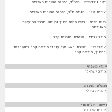
זאב גולדבלט - מנכ"ל, הנהגת ההורים הארצית
צופית גולן - סגנית יו"ר, הנהגת ההורים הארצית
רינת חכים - ראש תחום חינוך ורווחה, מרכז המועצות
האזוריות
מיכל גלילי - מנהלת, תוכנית קרב
אורלי לוי - יושבת-ראש ועד עובדי תוכנית קרב למעורבות
בחינוך, תוכנית קרב
ייעוץ משפטי
¶
מירב ישראלי
מנהלת הוועדה
¶
יהודית גידלי
רישום פרלמנטרי
¶
אירית שלהבת