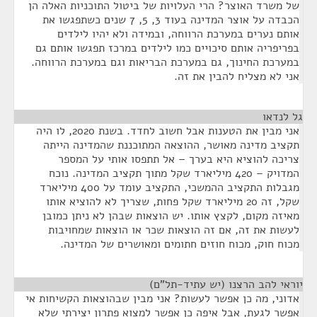
של משרד האוצר? הרי העלויות של ביטול התוכניות האלה הן
הכבדה על אוצר המדינה בעוד 3, 5, 7 שנים כשתפגשו את
אותם נערים במערכת הרווחה, ובמידה ולא יהיו לילדים
בפריפריה אותם סיכויים כמו לילדים במרכז תפגשו אותם גם
במערכת החינוך, גם במערכת הבריאות וגם במערכת הרווחה.
אני לא מצליח להבין את זה.
גל לנדאו
¶
אני מבין את הטענות אבל חשוב לחדד. בשנת 2020, לו היה
תקציב מדינה מאושר, ההוצאה המתוכננת שהמדינה הייתה
צריכה להוציא היא בערך – אל תתפסו אותי על המספר
המדויק – 420 מיליארד שקל מתוך תקציב המדינה. נוכח
מגבלות התקציב ההמשכי, התקציב עומד על 400 מיליארד
שקל, זה 20 מיליארד שקל פחות, שצריך לא להוציא אותו
מאיזה מקום, לקצץ אותו. יש הוצאות שבהן לא ניתן כמובן
לעשות את זה, אם זה הוצאות שכר או הוצאות שמחויבות
מכוח חוק, מכוח חוזים חתומים ומאושרים של המדינה.
יוראי להב הרצנו (יש עתיד-תל"ם)
¶
אדוני, מה כן אפשר לעשות? אני מבין שבהוצאות הקשיחות אי
אפשר לגעת, אבל איפה כן אפשר למצוא פתרון יצירתי שלא