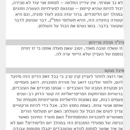
לא כך אמרתי. אין עדיין החלטה – לפחות אני עוד לא מכירה,
יכול להיות שהיא קיימת – שנוגעת לפעילויות העשרה וחוגים
במהלך יום הלימודים. ברור שזה נוגע לעוד סוגיה, וגם היא
קשורה בוועדה הזו, והיא תשלומי התל"ן, דבר שנושק לדבר
שקשור בדבר. בואו נשים את הכול על השולחן.
היו"ר תהלה פרידמן
¶
זו שאלה טובה מאוד, וטוב שאת מעלה אותה כי זו זווית
נוספת של העניין שלא הייתי ערה לה.
מיכל מנקס
¶
אני רוצה לחזור לעניין קרן קרב כי בכל זאת הדיון הזה מיועד
להם, ולומר שליבנו דואב על סגירת התוכנית. דואב פעמיים:
הן מנקודת המבט של העובדים – אנחנו מכירים את העובדים,
ברשויות המרוחקות הפריפריאליות זה קשר הדוק רב-שנים
פעמים רבות, עם נאמנות ולויאליות ופטריוטיות מקומית של
אותם אנשי צוות. באמת נחמץ הלב. אבל כדי להיות פרקטיים
צריך לשים את הכול על השולחן: האם יש תשלומי הורים
מאושרים לתוכניות התוספתיות? האם משרד החינוך מאשר
כניסה של מפעילי התוכנית הזו במהלך יום הלימודים? ואם לא
אז איך אפשר לפחות לוודא שהעובדים יקבלו מקומות עבודה