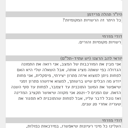
היו"ר תהלה פרידמן
¶
כל היתר זה הרשויות המקומיות?
דודי מזרחי
¶
רשויות מקומיות והורים.
יוראי להב הרצנו (יש עתיד-תל"ם)
¶
אני מבין את המורכבות של המצב, אני רואה את התמונה
הגדולה כפי שאתה מציג אותה, אבל השאלה שלי היא האם
לפחות ניתן למצוא איזה פתרון יצירתי, פיסקלית, אני פחות
יודע מה הכלים שיש ברשותך, למצוא איזשהו פתרון זמני
שיאפשר את המשך התוכנית עד דצמבר, לפחות עד סוף השנה
הזאת. עם הפנים ל-2021 אני מקווה שיאושר תקציב המדינה
ואז נוכל לדבר עליו, אבל לפחות שהתוכנית לא תסגור את
שעריה אחרי 20 שנים.
דודי מזרחי
¶
העלינו כל מיני רעיונות שיאפשרו, במירכאות כפולות,