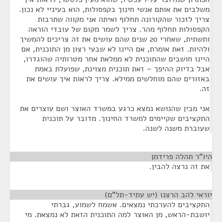
משלבים את אותם אנשי חינוך בקפסולות, הוא בעיניי לא נכון.
צריך לזכור שהקורונה תחלוף ואיתה אני מקווה שתרבות
הקפסולות תחלוף מהר. צריך לשמר מקום של עובדי הוראה
ותשתית, שאחרי 20 שנים שהם עושים את זה צריכים להמשיך
ולהיות. זאת אומרת, אם היינו לא שבעי רצון מן התוכנית, אם
היינו חושבים שהתוכנית לא ממלאת אחר מטרותיה שהוגדרו,
אבל בדיוק ההיפך – זאת תוכנית מצוינת, שפועלת באמת
באזורים שהם מוחלשים ממילא. צריך לראות איך עושים את
זה.
אני מבין שהנושא נמצא כרגע במשרד האוצר ושם עוצרים את
התקציבים שקיימים למשרד החינוך. מדובר על תוכנית
שעוברת משנה לשנה.
היו"ר תהלה פרידמן
¶
את זה נרצה להבין.
יוראי להב הרצנו (יש עתיד-תל"ם)
¶
התקציבים להערכתי נמצאים. אשמח לשמוע, גברתי
יושבת-הראש, מן האוצר למה התוכנית הזאת לא נמצאת. מי