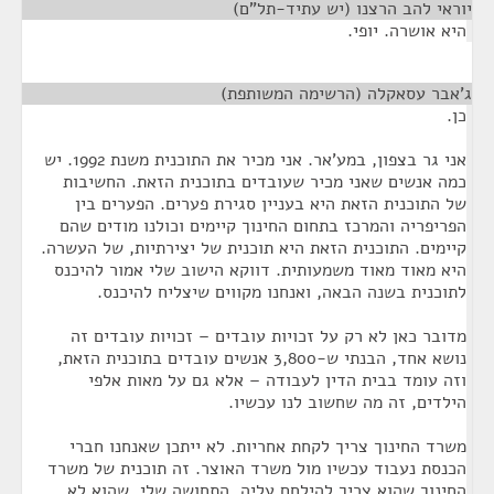
יוראי להב הרצנו (יש עתיד-תל"ם)
¶
היא אושרה. יופי.
ג'אבר עסאקלה (הרשימה המשותפת)
¶
כן.
אני גר בצפון, במע'אר. אני מכיר את התוכנית משנת 1992. יש
כמה אנשים שאני מכיר שעובדים בתוכנית הזאת. החשיבות
של התוכנית הזאת היא בעניין סגירת פערים. הפערים בין
הפריפריה והמרכז בתחום החינוך קיימים וכולנו מודים שהם
קיימים. התוכנית הזאת היא תוכנית של יצירתיות, של העשרה.
היא מאוד מאוד משמעותית. דווקא הישוב שלי אמור להיכנס
לתוכנית בשנה הבאה, ואנחנו מקווים שיצליח להיכנס.
מדובר כאן לא רק על זכויות עובדים – זכויות עובדים זה
נושא אחד, הבנתי ש-3,800 אנשים עובדים בתוכנית הזאת,
וזה עומד בבית הדין לעבודה – אלא גם על מאות אלפי
הילדים, זה מה שחשוב לנו עכשיו.
משרד החינוך צריך לקחת אחריות. לא ייתכן שאנחנו חברי
הכנסת נעבוד עכשיו מול משרד האוצר. זה תוכנית של משרד
החינוך שהוא צריך להילחם עליה. התחושה שלי, שהוא לא