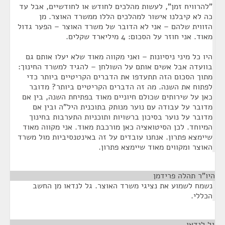
"להרוויח זמן", לעשות מהלכים לחודש או לחודשיים, אבל עד
כה לא קיבלנו אישור למהלכים הללו ממשרד האוצר. מן
הזווית שלהם – אני לא הדובר של משרד האוצר – הפער גדול
מאוד. אני חוזר על הסכום: 4 מיליארד שקלים.
היו כל מיני ניסיונות – ואני מקווה מאוד שלא יעלו אותם גם
בוועדה אבל אשים אותם על השולחן – להגיד למשרד החינוך:
מתוך הסכום הזה תתעדפו את הדברים הקריטיים ביותר כדי
לפתוח את השנה. מה זה הדברים הקריטיים ביותר? מדובר
כאן על שירותים שכולם חיוניים מאוד בפתיחת השנה, בין אם
מדובר על עבודה עם נוער מנותק בתוכנית היל"ה ובין אם
מדובר על נוער בסיכון ברשויות ותוכניות התערבות בחינוך
המיוחד. לכן הסיטואציה כאן מורכבת מאוד. אני מקווה מאוד
שיימצא פתרון. אנחנו עובדים על זה באינטנסיביות מול משרד
האוצר ומקווים מאוד שיימצא פתרון.
היו"ר תהלה פרידמן
¶
נשמח לשמוע את נציגי משרד האוצר. גל לנדאו מן החשב
הכללי.
גל לנדאו
¶