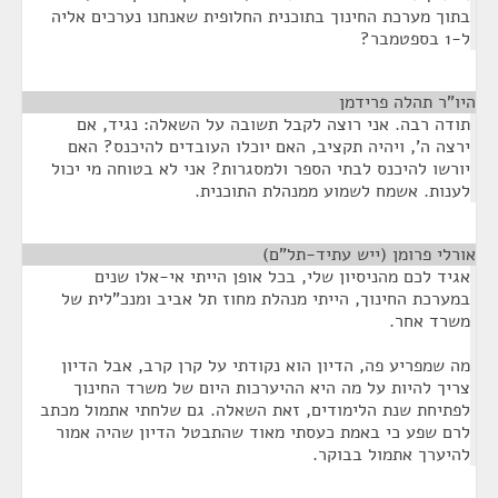
בתוך מערכת החינוך בתוכנית החלופית שאנחנו נערכים אליה
ל-1 בספטמבר?
היו"ר תהלה פרידמן
¶
תודה רבה. אני רוצה לקבל תשובה על השאלה: נגיד, אם
ירצה ה', ויהיה תקציב, האם יוכלו העובדים להיכנס? האם
יורשו להיכנס לבתי הספר ולמסגרות? אני לא בטוחה מי יכול
לענות. אשמח לשמוע ממנהלת התוכנית.
אורלי פרומן (ייש עתיד-תל"ם)
¶
אגיד לכם מהניסיון שלי, בכל אופן הייתי אי-אלו שנים
במערכת החינוך, הייתי מנהלת מחוז תל אביב ומנכ"לית של
משרד אחר.
מה שמפריע פה, הדיון הוא נקודתי על קרן קרב, אבל הדיון
צריך להיות על מה היא ההיערכות היום של משרד החינוך
לפתיחת שנת הלימודים, זאת השאלה. גם שלחתי אתמול מכתב
לרם שפע כי באמת כעסתי מאוד שהתבטל הדיון שהיה אמור
להיערך אתמול בבוקר.