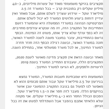
תקציבים בהיקף משמעותי מאוד של עשרות מיליונים, כ-40
מיליון שקלים רק בתוכנית קרב – בכל המשרד זה 2.5
מיליארד שקל – שידוע שצריך לשלם אותם, אבל מאחר ואין
עדיין דוחות ביצוע חלוטים המשרד לא יכול לשלם אותם.
הפרקטיקה הנהוגה במשרדי הממשלה היא שהמשרד רושם
התחייבות על התקציב הזה, זה מה שנקרא עודפים מחויבים.
זה לא כסף עודף שלא צריך אותו, פשוט זה המינוח. הכסף
נרשם כהתחייבות, עובר במעבר משנה לשנה למשרד האוצר,
חונה במשרד האוצר, ובשנה רגילה הכסף הזה חוזר חזרה
למשרד החינוך, או לכל משרד ממשלתי אחר, בתחילת השנה.
מאחר ובשנה הזאת אין תקציב מדינה מאושר לשנת 2020,
התקציבים הללו, שעבורם התחייב המשרד בשנת 2019
לרשויות ולספקים, לא הגיעו למשרד החינוך.
המשמעות היא שמבחינת חשבות המשרד, המשרד נמצא
בגירעון של 2.5 מיליארד שקל עבור אותם סכומים והוא לא
מאפשר לנו לפעול גם בגובה התקציב ההמשכי שכן אושר
בהיקפים הללו. מעבר לזה חסר את ה-1.5 מיליארד שקל.
הסכום הכולל החסר הוא כ-4 מיליארד שקלים. אני מקווה
שלא הלאיתי אתכם בהסבר אבל השתדלתי לפשט את זה ככל
הניתן.