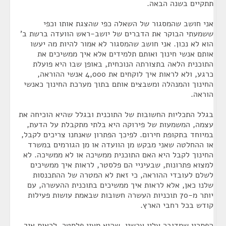
תתקיים בשנה הבאה.
אני חושב שהמסגור של השאלה כפי שהצגת אותו וכפי
ששמעתי הבוקר את הדברים של יושב-ראש הוועדה ברשת ב'
הוא לא נכון. אני חושב שהמסגור לא אמור להיות מה יעשו
אותם אנשי חינוך ואותם תלמידים אלא איך ממשיכים את
התוכנית הלאה בתצורתה הנוכחית, באופן שבו היא פועלת
כרגע, ולא לראות איך לוקחים את 4,000 אנשי ההוראה,
החינוך והמנהלה ומשבצים אותם בתוך מערכת החינוך כאנשי
הוראה.
בגלל התכליות החשובות של התוכנית ובגלל שהיא הוכיחה את
עצמה, המשמעות של פירוקה היא בלתי מתקבלת על הדעת,
במיוחד בתקופת חירום. לפיכך הפתרון שאנחנו צריכים לקבל,
או ההחלטה שאני מבקש מן הוועדה או מן הגורמים במשרד
החינוך לקבל היא האם התוכנית ממשיכה או לא ממשיכה. לא
למצוא פתרונות, שבעיניי הם פלסטר, לראות איך ממשיכים
לשלם לעובדי ההוראה, כי זאת לא המטרה של ההתכנסות
שלנו כאן, אלא לראות איך ממשיכים בתוכנית ההעשרה, עם
יותר מ-70 תוכניות העשרה חשובות שבאמת עושות פעילות
קודש בכל רחבי הארץ.
הפתרון שמדובר עליו עכשיו, שהוא מעין פלסטר, לראות איך