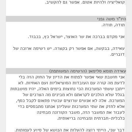
קואליציה ולהיות אטום. אפשר גם להקשיב.
היו"ר משה גפני
¶
תודה, תודה.
אני מקדם בברכה את שר האוצר, ישראל כץ, בכבוד.
עאידה, בבקשה, אם אפשר רק בקצרה. יש רשימה ארוכה של
דוברים.
עאידה תומא סלימאן (הרשימה המשותפת)
¶
אני חושבת שאי אפשר לפתוח את הדיון על החוק הזה בלי
לדעת מה קורה עם העובדות הסוציאליות ועם האחיות. לא
ייתכן ששתי המערכות הכי נחוצות בימים האלה, יהיו מושבתות
בגלל שלא הולכים לקראתם ולא מבינים מה הצרכים של
המערכת. אלה לא אנשים שרוצים עכשיו פתאום לקבל כסף,
אלא לחזק את שתי המערכות שעליהן אנחנו מתבססים כדי
לעבור את המשבר הזה, משבר הקורונה מבחינה
כלכלית-חברתית ומבחינה בריאותית.
דבר שני, הייתי רוצה להעלות את הנושא של סיוע לעמותות.