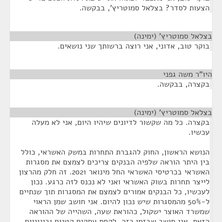
הצעות לסדר? בצלאל סמוטריץ', בבקשה.
בצלאל סמוטריץ' (ימינה)
¶
בוקר טוב, אדוני, אני רוצה ברשותך שני נושאים.
היו"ר משה גפני
¶
בקצרה, בבקשה.
בצלאל סמוטריץ' (ימינה)
¶
בקצרה. כל מה שקשור לדיונים שיהיו היום, אני לא מעלה
עכשיו.
הנושא הראשון, החוק להגברת התחרות במשק האשראי, כולל
בין היתר הוראה שלפיה הבנקים צריכים לצמצם את מסגרות
האשראי בכרטיסי האשראי החל מינואר 2021. זה חלק מהרצון
לייצר תחרות בשוק האשראי ואני לא נכנס לזה כרגע. נכון
לעכשיו, כל הבנקים אמורים לצמצם את המסגרות תוך שנתיים
ל-50% מהמסגרות שיש נכון להיום. אני חושב שמן הראוי
שמשרד האוצר ישקול, כהוראת שעה, השהייה של ההוראה
הזאת. אני חושב שבזמן כזה, לקחת עסקים קטנים ובינוניים,