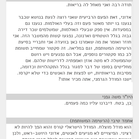
תודה רבה ואני מאחל לה בריאות.
אדוני, זאת הפעם הרביעית שאני רוצה לגעת בנושא שכבר
נגענו בו יותר מאשר פעם וזה בעלי האולמות. נגענו גם
במסעדות. אין ספק שבעלי האולמות, שמשלמים שכר דירה
גבוה בגלל השטחים וארנונה, נפגעו קשות מהמשבר הזה. אני
חוזר ואומר את מה שאמרנו כאן בוועדה אני וחבריי בסיעת
הרשימה המשותפת, וגם במליאה. זה סקטור שמחייב תשומת
לב כמו סקטורים נוספים, אבל הם נפגעים ויש רושם
שהממשלה לא מטה אוזן ואמפתיה לדרישות שלהם. אם
מחליטים בסופו של דבר לסגור בגלל התקהלויות וכדומה,
מסיבות בריאותיות, יש לפצות את האנשים כדי שלא יקרסו.
ישנו המודל הגרמני, אתה מכיר אותו?
היו"ר משה גפני
¶
כן, בטח. דיברנו עליו כמה פעמים.
אחמד טיבי (הרשימה המשותפת)
¶
הוא מודל מוצלח. המודל הישראלי קורס והוא הפך להיות לא
רציני. הפיצויים לא מגיעים לאנשים, אדוני היושב-ראש, ולכן