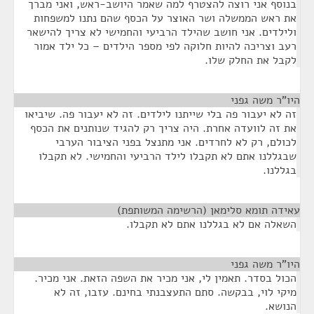
בנוסף אני רוצה להצטרף למה שאמר היושב-ראש, ואני מברך
את ראש הממשלה ושר האוצר על הכסף שהם נתנו למשפחות
ולילדים. אני חושב שהילד הרביעי והחמישי לא צריך להישאר
רעב וצריכה להיות חלוקה לפי מספר הילדים – כל ילד אמור
לקבל את החלק שלו.
היו"ר משה גפני
¶
זה לא יעבור פה בלי שייתנו לילדים. זה לא יעבור פה. שיביאו
את זה לוועדה אחרת. היה צריך רק להגיד שנותנים את הכסף
לכולם, רק לא לחרדים. אני מתנצל בפני הציבור הערבי
שבגללנו אתם לא תקבלו לילד הרביעי והחמישי. לא תקבלו
בגללנו.
עאידה תומא סלימאן (הרשימה המשותפת)
¶
השאלה אם לא בגללנו אתם לא תקבלו.
היו"ר משה גפני
¶
הכול בסדר. תאמין לי, אני מכיר את השפה הזאת. אני מכיר.
מיקי לוי, בבקשה. סתם התעצבנתי בחינם. עזבו, זה לא
הנושא.