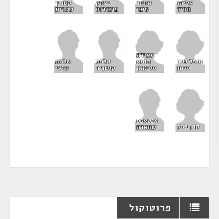
קטרין
אליהו
אחמד
יצחק
שטרית
חסיד
טיבי
פינדרוס
עאידה
מיכל שיר
תומא
אלכס
שלמה
סגמן
סלימאן
קושניר
קרעי
אנטאנס
קרן ברק
שחאדה
פרוטוקול