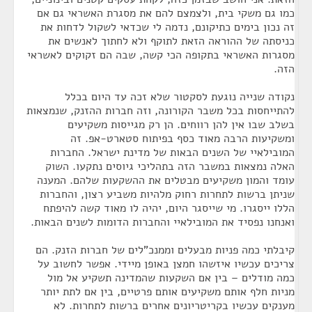
כמו גם משקי בית, ולצמצם להם את מסגרת האשראי גם אם
זה נכון בימים כתיקונם, נדמה לי שכדאי לשקול לדחות את
כניסתה של ההוראה הזאת לתוקף ולא לחתוך לאנשים את
מסגרות האשראי בתקופה הכי קשה, שבה הם זקוקים לאשראי
הזה.
נקודה שנייה נוגעת לסקטור שלא זכה עד היום בכלל
להתייחסות בכל משבר הקורונה, וזה חברות ההזנק, שנמצאות
בשלב שבו אין להן רווחים. הן רק מגייסות משקיעים
ומשקיעות הרבה מאוד כסף בפיתוח סטארט-אפ. זה
המובילאיי של השנים הבאות של מדינת ישראל. החברות
האלה נמצאות במשבר הזה בתהליכי גיוסים נתקעו. השוק
עומד והמון משקיעים מבטלים את ההשקעות שלהם. המענה
שניתן ברשות לתחרות רחוק מלהיות משביע רצון, והחברות
הללו ייסגרו. מי שייסגר היום, יהיה לו מאוד קשה להיפתח
ואנחנו נפסיד את המובילאיי והחברות הדומות לשנים הבאות.
קיבלתי כמה פניות מבעלים וממנכ"לים של חברות הזנק. הם
צריכים עכשיו איזשהו חמצן באופן מיידי. אפשר לחשוב על
כמה מודלים – בין אם השקעות שהמדינה תשקיע אל מול
מניות חלף אותם משקיעים אותם פרטיים, בין אם לתת יותר
מענקים עכשיו בקריטריונים אחרים ברשות לתחרות. לא