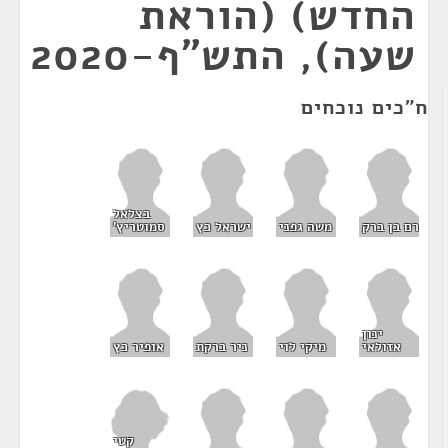
החדש) (הוראת
שעה), התש"ף-2020
ח"כים נוכחים
בצלאל
רם בן ברק
משה גפני
ישראל כץ
סמוטריץ'
ינון
אזולאי
מיקי לוי
ניר ברקת
אופיר כץ
קטי