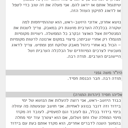
שיתגמל אותם או ידאג להם. אני מעלה את זה שוב כדי לטפל
או לדאוג לתיקון העוול הזה.
נושא אחרון, אדוני היושב-ראש, הוא שההתייחסות למה
שקורה בכלכלה הערבית מושגת רק במאבק. צריך לשנות את
המנטליות אצל האוצר ובקרב כל הממשלה. רשויות מקומיות
תוגמלו רק אחרי שביתה; פיצוי במקום ארנונה לרשות מקומיות
– הכול בא אחרי ניהול מאבק שלוקח זמן ומתיש. צריך לדאוג
מעכשיו לצרכים המיוחדים של הכלכלה הערבית ושל
היישובים הערבים. תודה רבה.
היו"ר משה גפני
¶
תודה רבה. חבר הכנסת חסיד.
אליהו חסיד (יהדות התורה)
¶
כבוד היושב-ראש, אני רוצה להעלות את הנושא של ימי
בידוד וזה דובר בנוגע לאחיות. אני חושב שנעשתה פה עוולה
בימי בידוד בכלל, גם לעובד וגם למעסיק. לעובד זה מקזז
מימי המחלה שלו וחס ושלום, אם הוא יצטרך עוד ימי מחלה
בהמשך השנה לדברים אחרים, הוא מקזז אותם כעת עם בידוד