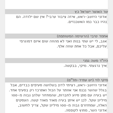
שר האוצר ישראל כץ
¶
אדוני היושב-ראש, איזה ציבור ערבי? אין שם ילודה. הם
נהיו כבר כמו האשכנזים.
אחמד טיבי (הרשימה המשותפת)
¶
אגב, לי יש שתי בנות ואני לא מהווה שום איום דמוגרפי
עליכם, אבל כל אחת שווה אלף.
היו"ר משה גפני
¶
איך נרגעתי. מיקי, בבקשה.
מיקי לוי (יש עתיד-תל"ם)
¶
אדוני היושב-ראש, רציתי לדון בשלושה סעיפים כבדים, אבל
בגלל שהשר נכנס אני אוותר על הכול ואתרכז רק בסעיף אחד.
יש בעיה עם מתן סיוע לחברות, שהמחזור שלהן גבוה מ-100
מיליון שקל. לכן יש איתן בעיה מאוד מאוד קשה. העסקים
האלה, שמחזורם גבוה מ-100 מיליון שקל, צריך לחשוב,
אדוני השר, מחוץ לקופסה.