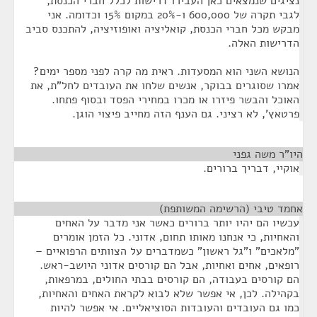
נציגים שנמצאים כאן העבירו דרישות לכלל חברי הכנסת,
לגבי תקרה של 600,000 ו-20% במקום 15% וכדומה. אני
מבקש מכל חברי הכנסת, קואליציה ואופוזיציה, להתכנס סביב
הדרישות האלה.
הנושא השני הוא המסעדות. ראית מה קרה לפני מספר ימים?
אמרו שסוגרים בבוקר, אנשים שלחו את העובדים לחל"ת, את
האוכל והבשר פיזרו או מכרו במחירי הפסד ובסוף פתחו.
פרטאץ', לא רציני. גם הענף הזה מחייב פיצוי הוגן.
היו"ר משה גפני
¶
אוקיי, דבריך ברורים.
אחמד טיבי (הרשימה המשותפת)
¶
עכשיו הם יהיו יותר ברורים כאשר אני מדבר על האחים
והאחיות, כי אנחנו מאותו תחום, אדוני. כל הזמן אומרים
"מלאכים" ו"גל ראשון" כשמדברים על הצוותים הרפואיים –
רופאים, אחים ואחיות, אבל הם קורסים אדוני היושב-ראש.
הם קורסים בעבודה, הם קורסים בבתי החולים, במרפאות,
בקהילה. לכן, אי אפשר שלא לבוא לקראת האחים והאחיות,
כמו גם העובדים והעובדות הסוציאליים. אי אפשר להיות