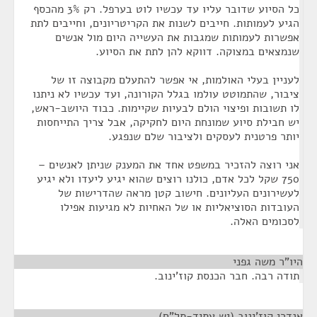
כל הסיוע שדובר עליו עד עכשיו לוט בערפל. רק 3% מהכסף
הגיע לעמותות. חייבים לשנות את הקריטריונים, וחייבים לתת
אפשרות לעמותות שמגבות את העשייה היום מול אנשים
שנמצאים במצוקה. דווקא להן לתת את הסיוע.
לעניין בעלי האולמות, אי אפשר להתעלם מקבוצה זו של
ציבור, שהתמוטט עולמו בגלל הקורונה, ועד עכשיו לא ניתנו
לו תשובות ופיצוי הולם לבעיות שקיימות. כבוד היושב-ראש,
יש חבילת סיוע שמונחת היום לחקיקה, אבל צריך התייחסות
יותר פרטנית לעסקים ולציבור שלם שנפגע.
אני רוצה להזכיר במשפט אחד את המענק שניתן לאנשים –
750 שקל לכל אדם, כולנו רוצים שהוא יגיע ליעדו ולא יגיע
לעשירונים העליונים. חישוב קטן מראה שהדרישות של
העובדות הסוציאליות או של האחיות לא מגיעות אפילו
לסכומים האלה.
היו"ר משה גפני
¶
תודה רבה. חבר הכנסת קוז'ינוב.
אנדרי קוז'ינוב (יש עתיד-תל"ם)
¶