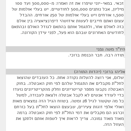
זכאי. במאי-יוני שיפרו את זה ואמרו: מ-300,000 ועד 100
מיליון, אבל נותנים 500,000 לחודשיים. יש בעלי אולמות של
1,500 אורחים ויש בעלי אולמות של 250 אורחים. ההבדל
עצום ואתם חייבים לעשות איזושהי דיפרנציאציה בין אולם
כזה לאולם אחר, ולתגמל אותם בהתאם לגודל האולם ובהתאם
לחודשים האחרונים שבהם הוא פעל, לפני עידן הקורונה.
היו"ר משה גפני
¶
תודה רבה. חבר הכנסת ברוכי.
אליהו ברוכי (יהדות התורה)
¶
שלום, אני רוצה להעלות נקודה אחת. כל העובדים שהוצאו
לחל"ת מקבלים את התגמול שלהם לפי חוק האבטלה. בחוק
האבטלה נקבעו מספר קריטריונים וחלק מהקריטריונים נועדו
כדי לעודד אנשים לא לקבל אבטלה ולצאת לעבודה, למשל
כל מה שקשור לגיל 28 ומטה. בטווח הגיל הזה נמצאים מאות
ואולי אלפי זוגות צעירים, שבעצם הוצאו לחל"ת בעל כורחם
וכרגע הם מקבלים את דמי החל"ת לפי חוק האבטלה ברמה
מאוד מאוד נמוכה. צריך לראות איך לשפות אותם ולתקן את
העוול הזה.