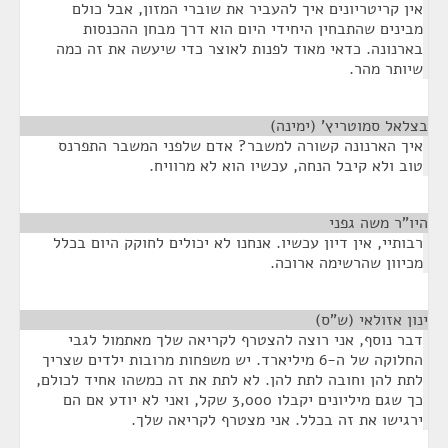
אין קריטריונים איך להעביר את שוברי המזון, אבל כולם
מבינים שהתבחין היחידי היום הוא דרך מבחן ההכנסות
בארנונה. כדאי מאוד לפנות לאוצר כדי שיעשה את זה כמה
שיותר מהר.
בצלאל סמוטריץ' (ימינה)
¶
איך הארנונה קשורה למשבר? אדם שלפני המשבר התפרנס
טוב ולא קיבל הנחה, עכשיו הוא לא מרוויח.
היו"ר משה גפני
¶
רבותיי, אין דיון עכשיו. אנחנו לא יכולים לחוקק היום בכלל
מכיוון שהרשימה ארוכה.
ינון אזולאי (ש"ס)
¶
דבר נוסף, אני רוצה להצטרף לקריאה שלך מאתמול לגבי
החלוקה של ה-6 מיליארד. יש משפחות מרובות ילדים שצריך
לתת להן וחובה לתת להן. לא לתת את זה כמשהו אחיד לכולם,
כך שגם מיליונים יקבלו 3,000 שקל, ואני לא יודע אם הם
ירגישו את זה בכלל. אני מצטרף לקריאה שלך.