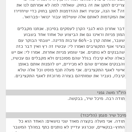
צריכים לתקן את זה בחוק. שאלתי: למה לא אמרתם לנו את
זה? אז הנה, עכשיו זאת ההזדמנות לתקן בחוק כדי שיחזירו
את המקדמות לאותם אלה ששילמו עבור ינואר-פברואר.
דבר אחרון הוא לגבי הקרן לעסקים בסיכון. אנחנו מקבלים
המון פניות וראינו גם את הביצוע של אחוז אחד בשבוע
שעבר, אותה קרן ב-60% ערבות מדינה. ישבתי הבוקר עם
נציגי אגף התקציבים ואמרו לי: עכשיו זה רץ ואין דבר כזה
שהבנקים לא נותנים. אני שומע פניות אחרות. אמרו לי: אם יש
כאלה שלא קיבלו בגלל שהם מסוכנים ולא מקבלים גם עכשיו,
והבנקים אומרים שהם לא מכירים, יש להפנות אותם באופן
אישי לאגף התקציבים. אני מעלה תכף פוסט וכל אלה שלא
קיבלו, נעביר את שמותיהם בצורה מרוכזת לאגף התקציבים.
היו"ר משה גפני
¶
תודה רבה. מיכל שיר, בבקשה.
מיכל שיר סגמן (הליכוד)
¶
תודה. אני מעלה בקצרה מאוד שני נושאים: האחד הוא כל
החוץ-בנקאיים, שכרגע עדיין לא נותנים כתף במהלך המשבר