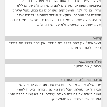
של שבועיים. מדובר במאות אלפים שיצאו לבידוד רק
בשבועות האחרים ומקזזים להם מימי המחלה שלהם ללא
צדק. בנוסף לכך, המעסיקים שקורסים גם ככה, נופל עליהם
תשלום ימי המחלה. בתקציב הגדול שהוסיפו לכולם צריך
שיהיה מושג שנקרא ימי בידוד, שהמדינה משלמת ימי בידוד.
שלא ייפול על המעסיק ולא על ימי המחלה.
קריאה
¶
ועצמאים? אין להם בכלל ימי בידוד. אין להם בכלל ימי בידוד
כי אין להם ימי מחלה.
היו"ר משה גפני
¶
רבותיי, מה הדיון?
אליהו חסיד (יהדות התורה)
¶
עוד מילה אחת, אדוני היושב-ראש, אם אתה קורא לימי
הבידוד ימי מחלה, אבל זאת תאונת עבודה וביטוח לאומי
אמור לשלם את זה כמו תאונת עבודה. זה לא אמור לרדת מימי
המחלה של העובד ולא מהמעסיק.