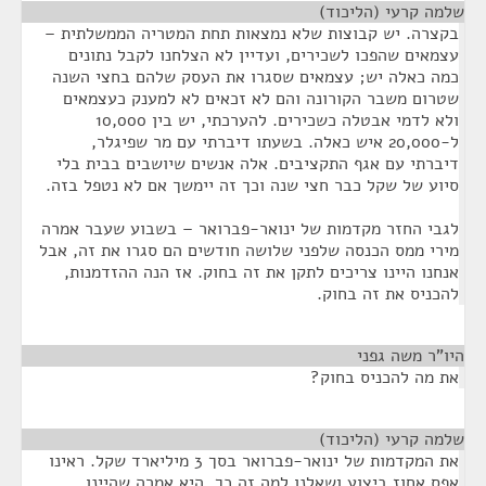
שלמה קרעי (הליכוד)
¶
בקצרה. יש קבוצות שלא נמצאות תחת המטריה הממשלתית –
עצמאים שהפכו לשכירים, ועדיין לא הצלחנו לקבל נתונים
כמה כאלה יש; עצמאים שסגרו את העסק שלהם בחצי השנה
שטרום משבר הקורונה והם לא זכאים לא למענק כעצמאים
ולא לדמי אבטלה כשכירים. להערכתי, יש בין 10,000
ל-20,000 איש כאלה. בשעתו דיברתי עם מר שפיגלר,
דיברתי עם אגף התקציבים. אלה אנשים שיושבים בבית בלי
סיוע של שקל כבר חצי שנה וכך זה יימשך אם לא נטפל בזה.
לגבי החזר מקדמות של ינואר-פברואר – בשבוע שעבר אמרה
מירי ממס הכנסה שלפני שלושה חודשים הם סגרו את זה, אבל
אנחנו היינו צריכים לתקן את זה בחוק. אז הנה ההזדמנות,
להכניס את זה בחוק.
היו"ר משה גפני
¶
את מה להכניס בחוק?
שלמה קרעי (הליכוד)
¶
את המקדמות של ינואר-פברואר בסך 3 מיליארד שקל. ראינו
אפס אחוז ביצוע ושאלנו למה זה כך, היא אמרה שהיינו