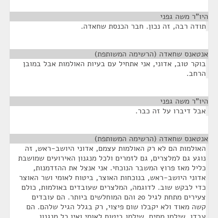
היו"ר משה גפני
¶
תודה רבה, זה נכון. חבר הכנסת שחאדה.
אנטאנס שחאדה (הרשימה המשותפת)
¶
בוקר טוב, אדוני, אני אתחיל עם בעיות האולמות אבל במובן
הרחב.
היו"ר משה גפני
¶
אבל דיברו על זה כבר.
אנטאנס שחאדה (הרשימה המשותפת)
¶
האולמות הם לא רק האולמות עצמם, אדוני היושב-ראש, זה
נוגע גם למלצרים, גם לזמרים ולכל מנגנון האירועים שמושבת
כליל מאז פרוץ המשבר הנוכחי. אני אנצל את ההזדמנות,
אדוני היושב-ראש, בנוכחות האוצר, ביטוח לאומי ושר האוצר
כדי לבקש שוב. לדוגמה, המלצרים שעובדים באולמות, כולם
צעירים מתחת לגיל 20 והם המוחלשים ביותר. הם עובדים
קשה מאוד ולא יקבלו שום פיצוי, רק בגלל הגיל שלהם. הם
עבדו, שילמו מסים, שילמו ביטוח לאומי ואין כל מנגנון