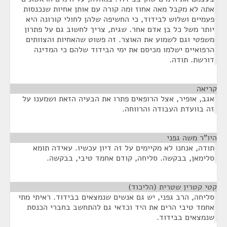
אתה לא מקבל מאה אחוז ומה קורה עם אותן אחיות שנכנסות
פעמיים ושלוש לבידוד, כי החשיפה שלהן לחולי קורונה היא
יותר משל כל בן אדם אחר. שגית, צריך לחשוב גם על פתרון
משפטי וגם לשמוע את האוצר. זה פשוט שהאחיות והצוותים
הרפואיים ישלמו מכיסם את ימי הבידוד שלהם כי המדינה
דורשת. תודה.
קריאה
¶
אגב, אופיר, אצל הרופאים פתרו את הבעיה הזאת ושמענו על
זה בוועדת העבודה והרווחה.
היו"ר משה גפני
¶
תודה, אנחנו לא מקיימים על זה דיון עכשיו. עאידה תומא
סלימאן, בבקשה. סליחה, קודם אחמד טיבי, בבקשה.
קטי קטרין שטרית (הליכוד)
¶
סליחה, הרב גפני, יש גם אנשים שנמצאים בבידוד. ראיתי מתי
אחמד טיבי הרים את היד וכדאי גם להתחשב בחברי הכנסת
שנמצאים בבידוד.