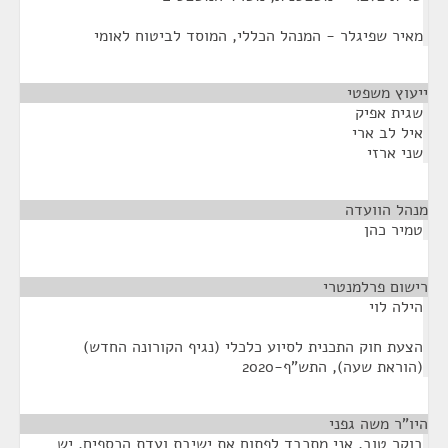
מאיר שפיגלר - המנהל הכללי, המוסד לביטוח לאומי
ייעוץ משפטי
¶
שגית אפיק
איל לב ארי
שני ארזי
מנהל הוועדה
¶
טמיר כהן
רישום פרלמנטרי
¶
הילה לוי
הצעת חוק התכנית לסיוע כלכלי (נגיף הקורונה החדש)
(הוראת שעה), התש"ף-2020
היו"ר משה גפני
¶
בוקר טוב, אני מתכבד לפתוח את ישיבת ועדת הכספים. יש