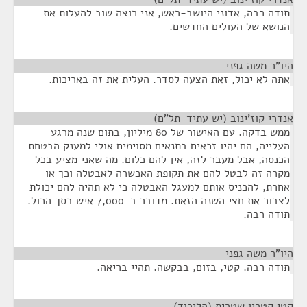
תודה רבה, אדוני היושב-ראש, אני רוצה שוב להעלות את
הנושא של העולים החדשים.
היו"ר משה גפני
¶
אתה לא יכול, זאת הצעה לסדר. העלית את זה באריכות.
אנדרי קוז'ינוב (יש עתיד-תל"ם)
¶
ממש בדקה. עם האישור של 80 מיליון, בתום שנה מרגע
העלייה, הם יהיו זכאים בתנאים מסוימים אולי למענק הבטחת
הכנסה, אבל מעבר לזה, אין להם כלום. מה שאני מציע בכל
מקרה זה לבטל להם את תקופת האכשרה לאבטלה וכך או
אחרת, להכניס אותם למעגל האבטלה כי לא תהיה להם יכולת
לצבור את חצי השנה הזאת. מדובר ב-7,000 איש בסך הכול.
תודה רבה.
היו"ר משה גפני
¶
תודה רבה. קטי, בזום, בבקשה. תהיי בריאה.
קטי קטרין שטרית (הליכוד)
¶