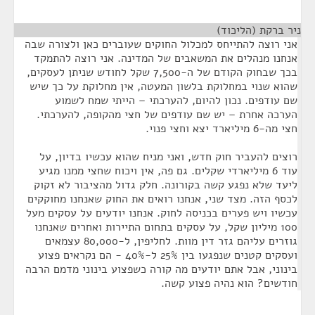
ניר ברקת (הליכוד)
¶
אני רוצה להתייחס למכלול החוקים שעוברים כאן ולצורה שבה
אנחנו מנהלים את המשאבים של המדינה. אני רוצה להתמקד
בכך שבחוק הקודם של ה-7,500 שקל לחודש שניתן לעסקים,
שהוא שנוי במחלוקת בלשון המעטה, אין מחלוקת על כך שיש
שם עודפים. נכון להיום, להערכתי – הייתי שמח לשמוע
הערכה אחרת – יש שם עודפים של חצי מהקופה, להערכתי.
חצי מה-6 מיליארד יצא וחצי פנוי.
רוצים להעביר חוק חדש, ואני מניח שהוא עכשיו בדיון, על
עוד 6 מיליארדי שקלים. גם פה, אין ויכוח שחצי ממנו מגיע
ליעד שלא נפגע קשה בקורונה. חלק גדול מהציבור לא זקוק
לכסף הזה. מצד שני, אנחנו רואים את החוק שאנחנו מחוקקים
עכשיו ויש פערים בכניסה לחוק. אנחנו יודעים על עסקים מעל
100 מיליון שקל, על עסקים בתחום התיירות ואחרים שאנחנו
גוזרים עליהם גזר דין מוות. לחליפין, ל-80,000 עצמאים
ועסקים קטנים שנפגעו בין 25% ל-40% - הם נקראים פצוע
בינוני, אבל אתם יודעים מה קורה כשפצוע בינוני מדמם הרבה
חודשים? הוא נהיה פצוע קשה.