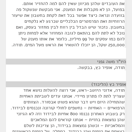
את העובדים שלהן מכיוון שאין להם למה להחזיר אותם.
בפועל, הן לא מקבלות את המענק. אני מבקשת שנשקול פה
בוועדה ונראה כיצד אפשר בכל זאת לקחת בחשבון את שיעור
הרווחיות ואת הפרמטרים הכלכליים שכרגע לא נלקחים
בחשבון. נזכור שיש הבדל בין רווח לבין מחזור בעסק, ואם
נוכל לא לתת להם בהתאם לגובה המחזור אלא לפחות ניתן
להם כמו עסקים של 99 מיליון, כלומר את אותו מענק של
250,000 שקל, הן יוכלו להשאיר את הראש מעל המים. תודה.
היו"ר משה גפני
¶
תודה, אופיר כץ, בבקשה.
אופיר כץ (הליכוד)
¶
תודה, אדוני היושב-ראש, אני רוצה להעלות נושא אחד
שצריך לתת לו פתרון מיידי. אנחנו עדים לשביתת האחיות
שהתחילה היום ויש דבר שהוא פשוט אבסורד. הצוותים
הרפואיים – האחיות – נחשפים לחולי קורונה ונכנסים לבידוד.
רק בשבוע האחרון נכנסו 800 אחיות לבידוד וזה לא הגיוני
שהן נמצאות בחזית – אנחנו קוראים להם המלאכים
והמלאכיות – וכשהן נמצאות בבידוד, הן צריכות לשלם
בעצמם את הימים שהן בבידוד. במחלה, על הימים הראשונים