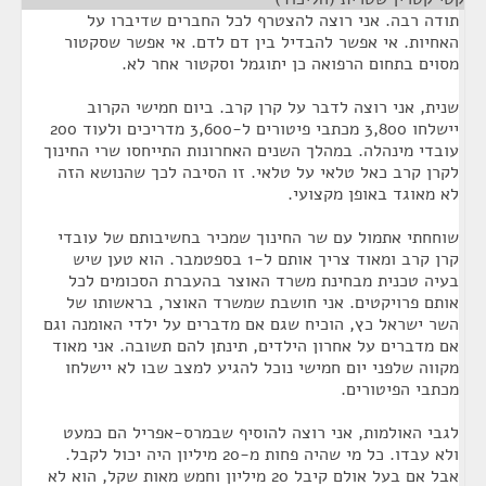
תודה רבה. אני רוצה להצטרף לכל החברים שדיברו על
האחיות. אי אפשר להבדיל בין דם לדם. אי אפשר שסקטור
מסוים בתחום הרפואה כן יתוגמל וסקטור אחר לא.
שנית, אני רוצה לדבר על קרן קרב. ביום חמישי הקרוב
יישלחו 3,800 מכתבי פיטורים ל-3,600 מדריכים ולעוד 200
עובדי מינהלה. במהלך השנים האחרונות התייחסו שרי החינוך
לקרן קרב כאל טלאי על טלאי. זו הסיבה לכך שהנושא הזה
לא מאוגד באופן מקצועי.
שוחחתי אתמול עם שר החינוך שמכיר בחשיבותם של עובדי
קרן קרב ומאוד צריך אותם ל-1 בספטמבר. הוא טען שיש
בעיה טכנית מבחינת משרד האוצר בהעברת הסכומים לכל
אותם פרויקטים. אני חושבת שמשרד האוצר, בראשותו של
השר ישראל כץ, הוכיח שגם אם מדברים על ילדי האומנה וגם
אם מדברים על אחרון הילדים, תינתן להם תשובה. אני מאוד
מקווה שלפני יום חמישי נוכל להגיע למצב שבו לא יישלחו
מכתבי הפיטורים.
לגבי האולמות, אני רוצה להוסיף שבמרס-אפריל הם כמעט
ולא עבדו. כל מי שהיה פחות מ-20 מיליון היה יכול לקבל.
אבל אם בעל אולם קיבל 20 מיליון וחמש מאות שקל, הוא לא