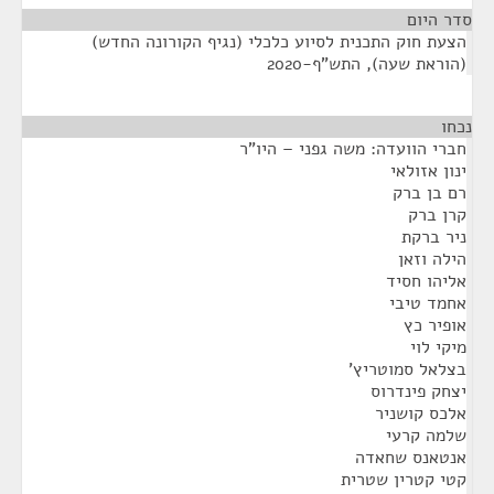
סדר היום
הצעת חוק התכנית לסיוע כלכלי (נגיף הקורונה החדש)
(הוראת שעה), התש"ף-2020
נכחו
¶
חברי הוועדה: משה גפני – היו"ר
ינון אזולאי
רם בן ברק
קרן ברק
ניר ברקת
הילה וזאן
אליהו חסיד
אחמד טיבי
אופיר כץ
מיקי לוי
בצלאל סמוטריץ'
יצחק פינדרוס
אלכס קושניר
שלמה קרעי
אנטאנס שחאדה
קטי קטרין שטרית