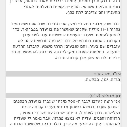
הזה. הבנקים כן נותנים, אומנם בריביות מאוד גבוהות, אבל כן
נותנים חלוקת אשראי. החוץ-בנקאיים מתעלמים לגמרי
מהעניין והם צריכים לתת כתף.
דבר שני, אדוני היושב-ראש, אני מזכירה שוב את נושא העיר
נהריה ו-11 מיליון שקלים שאושרו פה בוועדה בפברואר, כדי
לסייע לעסקים שעברו פעמיים שיטפונות עוד לפני עידן
הקורונה. אנחנו בחודש יולי וכבר שבעה חודשים שהם לא
עובדים שם בעיר, והם טובעים, תרתי משמע. קיבלנו החלטה
בוועדה. החלטות שאנחנו מקבלים פה צריכות להתממש ואנחנו
צריכים לוודא שהן אכן קורות. תודה.
היו"ר משה גפני
¶
תודה. ינון, בבקשה.
ינון אזולאי (ש"ס)
¶
אני רוצה לעדכן לגבי ה-700 מיליון שעברו בוועדת הכספים
בשבוע שעבר בנושא ביטחון תזונתי ועברו קריאה שנייה
ושלישית. נכון לאתמול, הייתה ישיבה עם משרדי האוצר,
הרווחה והפנים. עדיין לא נמצא פתרון, אבל נאמר לי שעדיין
לא הוסדר איך זה יגיע. מה שכן, כולם הבינו שלמשרד הרווחה