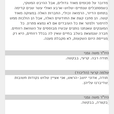
מדובר על סכומים מאוד גדולים, אבל ההיבט המשקי,
כשמסתכלים שנתיים-שלוש-ארבע ואולי עשר שנים קדימה
בתחום הדיור, הרפואה וכולי, החברות האלה במצוקה מאוד
קשה. הן סחבו קצת את החודשים האלה, אבל הן הולכות ממש
להיסגר ולפטר את כל העובדים אם לא נמצא פתרון. כל
המענקים שאנחנו נותנים עכשיו מבוססים על השוואת רווחים.
חברה שנמצאת בשלב בחיים שאין לה בכלל רווחים, היא רק
מגייסת היום השקעות, לא מקבלת מענה.
היו"ר משה גפני
¶
תודה רבה. קרעי, בבקשה.
שלמה קרעי (הליכוד)
¶
תודה, אדוני יושב-הראש, אני אציין שלוש נקודות חשובות
שדיברנו עליהן.
היו"ר משה גפני
¶
בקצרה, בבקשה.