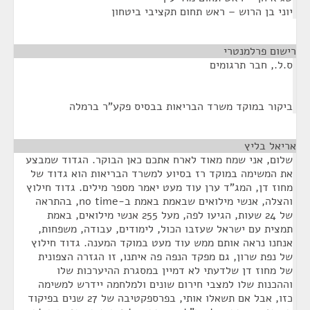
יוני בן הרוש – ראש תחום תקציבי ביטחון
רישום פרלמנטרי
¶
ס.ל., חבר תרגומים
ביקור במוקד משרד הבריאות בבסיס פקע"ר ברמלה
אריאל בליץ
¶
שלום, אני שמח מאוד לארח אתכם כאן הבוקר. הגדוד שמבצע
את המשימה במוקד רז בסיוע למשרד הבריאות הוא גדוד של
מחוז דן, המג"ד ערן עוד מעט יאמר מספר מילים. גדוד חילוץ
והצלה, אנשי מילואים שבאמת באמת ב-no time, בהתראה
של 24 שעות, הגיעו לפה, מעל 255 אנשי מילואים, באמת
תמצית עם ישראל שעזבו הכול, לימודים, עבודה, משפחות,
אנחנו נראה אותם ממש עוד מעט במוקד המענה. גדוד חילוץ
של נפת שרון, גם מפקד הנפה פה איתנו, זו הגזרה הצפונית
של מחוז דן שלדעתי לא דמיין במסגרת ההיערכות שלו
וההכנות שלו למצבי חירום שונים ולמלחמה יידרש למשימה
כזו, אבל אם תשאלו אותי, בפרספקטיבה של 27 שנים בפיקוד