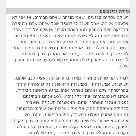
איילת גרינבאום
¶
יש לנו נסחים קבועים, שאני מניחה שאתם מכירים, אז אני לא
אתעכב על זה, אבל חשוב לי להגיד שכל שיחה שלנו מתחילה
בבדיקה האם המסרון הוא באמת מסרון שנשלח על ידי משרד
הבריאות. אם הוא לא נשלח אנחנו לצורך העניין מסיימים פה
את השיחה. אם האזרח קיבל טלפון מלשכת הבריאות הוא
יצטרך להיכנס לבידוד, או אם המסרון נשלח מגורם אחר הוא
לא יצטרך להיכנס לבידוד, אבל אם הוא כן צריך להיכנס
לבידוד כי זה מסרון שלנו והוא מבקש לערער אז זה התהליך
שלנו.
לנו יש קריטריונים מאוד מאוד ברורים ואני אציג לכם אותם.
יש שלוש אפשרויות, האפשרות הראשונה זה שהאזרח עומד
בקריטריון שלנו ואנחנו נשחרר אותו במגע הראשון מבידוד,
אנחנו לא מעבירים אותו לקו נוסף, 60% אנחנו מבחינתנו
נסגור אצלנו ונשחרר אותם. האפשרות השנייה שנעביר
לבדיקה מעמיקה יותר, אל מול מערכות של שירות הביטחון,
זה צוות שמוכן אצלנו במשרד, קול הבריאות, ומונה 20
אנשים. אפשרות שלישית, מלכתחילה הוא לא היה צריך לקבל
מסרון, הייתה איזה שהיא תקלה טכנית, הוא כבר היה חולה
בקורונה והוא לא צריך להיכנס לבידוד, אז יש לנו עוד