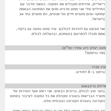
ריאליים, אזרחים מקבלים את המענה. כשאני מדבר עם
החיילים שלי אני ממש מרגיש מהם את התחושה הבאמת
עמוקה שהם משנים חיים של אנשים, הם משנים בתי אב
בישראל.
אני מבקש גם להודות לכולכם. עוד מעט נעשה גם ביקור,
אתם תוכלו להתרשם בעצמכם, ובהצלחה לכולם.
משה יעלון (יש עתיד-תל"ם)
¶
מתי גויסתם?
ערן סנדר
¶
גויסנו ב-8 לחודש.
איילת גרינבאום
¶
בוקר טוב לכולם, ברוכים הבאים. אני ראש אגף השירות של
משרד הבריאות בשגרה ומנהלת את כל המענה לציבור בתחום
הקורונה בשגרת הקורונה הנוכחית שלנו.
אז כמו שאמרו, אנחנו החל מה-9 ביולי עובדים באופן צמוד