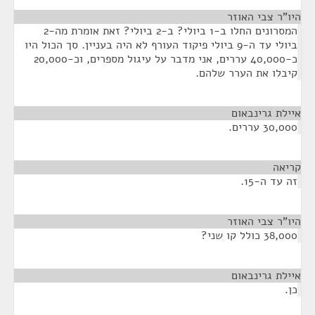
היו"ר צבי האוזר
¶
המסרונים החלו ב-1 ביולי? ב-2 ביולי? זאת אומרת מה-2
ביולי עד ה-9 ביולי פיקוד העורף לא היה בעניין. סך הכול היו
כ-40,000 עררים, אני מדבר על עיגול מספרים, וכ-20,000
קיבלו את הערר שלהם.
איילת גרינבאום
¶
30,000 עררים.
קריאה
¶
זה עד ה-15.
היו"ר צבי האוזר
¶
38,000 כולל קו שני?
איילת גרינבאום
¶
כן.