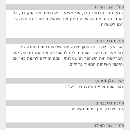
היו"ר צבי האוזר
¶
רגע, חבר הכנסת גולן, אני מציע, בוא נגמור את הסקירה, כל
אחד ירשום את השאלות וייתן את השאלות, אחרי זה יהיה לנו
זמן לשאלות.
איילת גרינבאום
¶
אז היעד שלנו זה 90% מענה ועד שלוש דקות המתנה זמן
ממוצע. זה היעד. אתם יכולים לראות פה את הנתונים של קול
הבריאות ואת השיפור המשמעותי, אתם יכולים לראות כאן את
היקפי השיחות המאוד גדולים.
יאיר גולן (מרצ)
¶
מתי אתם צופים שתעמדו ביעד?
איילת גרינבאום
¶
תוך שבוע. תוך פחות משבוע.
היו"ר צבי האוזר
¶