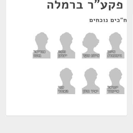
פקע"ר ברמלה
ח"כים נוכחים
איתן
משה
אוריאל
אילת שקד
גינזבורג
יעלון
בוסו
ישראל
צבי
אייכלר
יאיר גולן
האוזר