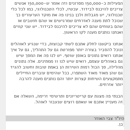
הפעילות כ-150,000 מסרונים וזה אומר ש-150,000 אנשים
צריכים להיכנס לבידוד. עכשיו, לכלי הטכנולוגי, כמו לכל כלי
טכנולוגי, יש מגבלות ולכן בנינו פה את מוקד הערעורים כך
שנוכל לתת מענה לאזרחים שמרגישים או שהם חושבים או
שהם בטוחים שהם לא צריכים להיכנס לבידוד. יש שני קווים
ואנחנו נותנים מענה לקו הראשון.
אנחנו ביקשנו לחלק אתכם לשתי קבוצות, כדי שנגיע לאוהלים
ונוכל להסביר בצורה יותר מפורטת גם על התהליך, גם על איך
אנחנו רואים נתונים באופן שוטף. יש לנו פה את המסך שיש
גם באוהלים עצמם, רואים שיש לנו 11 ממתינים. אלה נתונים
מהלילה, סך הכול רמות השירות הן באמת טובות וחשוב להגיד
גם שהן מאוד מאוד השתפרו, ככל שהימים עוברים החיילים
מתמקצעים השיחות קצרות יותר והם נותנים מענה להרבה
יותר אזרחים.
הכנתי פה מצגת עם קריטריונים ותרשימי זרימה, השאלה אם
זה מעניין אתכם או שאתם רוצים שנעבור לאוהל.
היו"ר צבי האוזר
¶
כן.