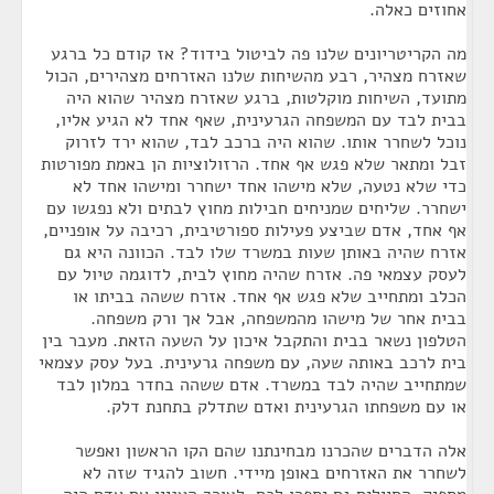
אחוזים כאלה.
מה הקריטריונים שלנו פה לביטול בידוד? אז קודם כל ברגע
שאזרח מצהיר, רבע מהשיחות שלנו האזרחים מצהירים, הכול
מתועד, השיחות מוקלטות, ברגע שאזרח מצהיר שהוא היה
בבית לבד עם המשפחה הגרעינית, שאף אחד לא הגיע אליו,
נוכל לשחרר אותו. שהוא היה ברכב לבד, שהוא ירד לזרוק
זבל ומתאר שלא פגש אף אחד. הרזולוציות הן באמת מפורטות
כדי שלא נטעה, שלא מישהו אחד ישחרר ומישהו אחד לא
ישחרר. שליחים שמניחים חבילות מחוץ לבתים ולא נפגשו עם
אף אחד, אדם שביצע פעילות ספורטיבית, רכיבה על אופניים,
אזרח שהיה באותן שעות במשרד שלו לבד. הכוונה היא גם
לעסק עצמאי פה. אזרח שהיה מחוץ לבית, לדוגמה טיול עם
הכלב ומתחייב שלא פגש אף אחד. אזרח ששהה בביתו או
בבית אחר של מישהו מהמשפחה, אבל אך ורק משפחה.
הטלפון נשאר בבית והתקבל איכון על השעה הזאת. מעבר בין
בית לרכב באותה שעה, עם משפחה גרעינית. בעל עסק עצמאי
שמתחייב שהיה לבד במשרד. אדם ששהה בחדר במלון לבד
או עם משפחתו הגרעינית ואדם שתדלק בתחנת דלק.
אלה הדברים שהכרנו מבחינתנו שהם הקו הראשון ואפשר
לשחרר את האזרחים באופן מיידי. חשוב להגיד שזה לא