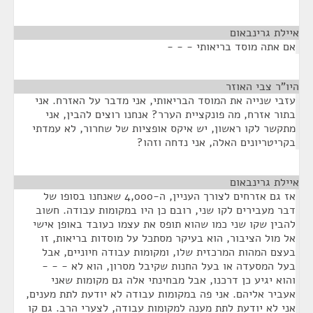
איילת גרינבאום
¶
אם אתה מוסד בריאותי - - -
היו"ר צבי האוזר
¶
עזבי שנייה את המוסד הבריאותי, אני מדבר על האזרח. אני
בתור אזרח, מה פונקציית הערר? אנחנו רוצים להבין, אני
מתקשר לקו ראשון, יש איקס אופציות של שחרור, לא עמדתי
בקריטריונים האלה, אני נדחה וזהו?
איילת גרינבאום
¶
אז גם אזרחים לצורך העניין, ה-4,000 שאנחנו בסופו של
דבר מעבירים לקו שני, רובם כן היו במקומות עבודה. חשוב
להבין שקו שני כמו שהוא תופס את עצמו כעובד באופן אישי
אל מול הציבור, הוא בעיקר מסתכל על מוסדות בריאות, זו
בעצם המהות המרכזית שלו, ומקומות עבודה חיוניים, אבל
בעל המסעדה או בעל החנות שקיבל מסרון, הוא לא - - -
והוא יגיע כן דרכנו, אבל מבחינתי אלה גם מקומות שאני
אעביר אליהם. אני פה במקומות עבודה לא יודעת לתת מענים,
אני לא יודעת לתת מענה למקומות עבודה, לצערי הרב. גם קו