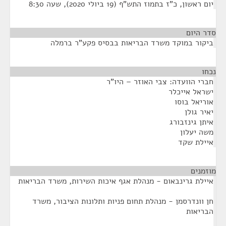
יום ראשון, כ"ז בתמוז התש"ף (19 ביולי 2020), שעה 8:30
סדר היום
ביקור במוקד משרד הבריאות בבסיס פקע"ר ברמלה
נכחו
¶
חברי הוועדה: צבי האוזר – היו"ר
ישראל אייכלר
אוריאל בוסו
יאיר גולן
איתן גינזבורג
משה יעלון
איילת שקד
מוזמנים
¶
איילת גרינבאום - מנהלת אגף איכות השירות, משרד הבריאות
חן וונדרסמן - מנהלת תחום פניות ותלונות הציבור, משרד
הבריאות