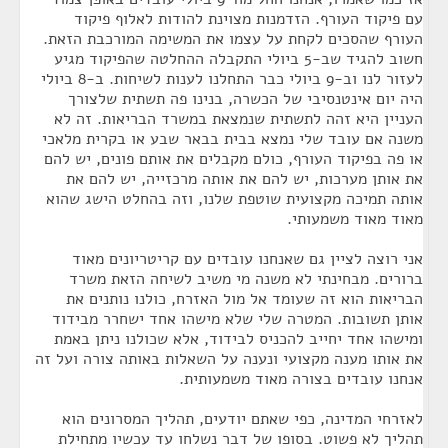
עם פיקוד העורף. הזדמנות מצוינת להודות לאלוף פיקוד
העורף שהסכים לקחת על עצמו את המשימה המורכבת הזאת.
חשוב להגיד שב-5 ביולי התקבלה ההחלטה שהפיקוד מגיע
לעזור לנו וב-9 ביולי כבר התחלנו לענות לשיחות. ב-8 ביולי
היה יום אינטנסיבי של הכשרה, בנינו פה תשתית שלצורך
העניין היא זהה לתשתית שנמצאת במשרד הבריאות. זה לא
משנה אם עובד שלי נמצא בבית בבאר שבע או בקרית מלאכי
או פה בפיקוד העורף, כולם מקבלים את אותם פונים, יש להם
את אותן מערכות, יש להם את אותה מרכזייה, יש להם את
אותה תמיכה מקצועית שוטפת שלנו, וזה בהחלט הישג שהוא
מאוד מאוד משמעותי.
אני רוצה לציין גם שאנחנו עובדים עם קריטריונים מאוד
ברורים. מבחינתי לא משנה מי משיב לשיחה הזאת משרד
הבריאות הוא זה שעומד אל מול האזרח, כולנו נותנים את
אותן תשובות. המטרה שלי שלא מישהו אחד ישחרר מבידוד
ומישהו אחד יחייב להכניס לבידוד, אלא שכולנו ניתן באמת
את אותו מענה מקצועי ונענה על השאלות באותה צורה ועל זה
אנחנו עובדים בצורה מאוד משמעותית.
לאזרחי המדינה, כפי שאתם יודעים, תהליך המסרונים הוא
תהליך לא פשוט. בסופו של דבר נשלחו עד עכשיו מתחילת