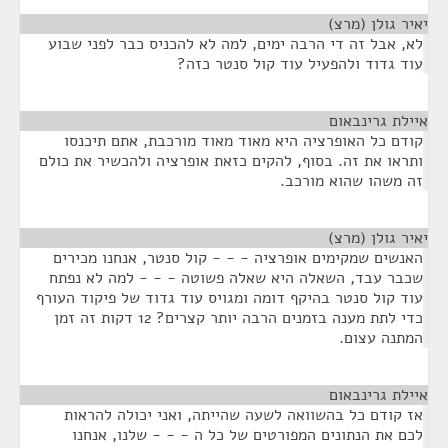
יאיר גולן (מרצ)
¶
לא, אבל זה די הרבה ימים, למה לא להכניס כבר לפני שבוע
עוד גדוד ולהפעיל עוד קול סנטר כזה?
איילת גרינבאום
¶
קודם כל האופרציה היא מאוד מאוד מורכבת, אתם תיכנסו
ותראו את זה. בסוף, להקים כזאת אופרציה ולהכשיר את כולם
זה משהו שהוא מורכב.
יאיר גולן (מרצ)
¶
האנשים שמקימים אופרציה - - - קול סנטר, אנחנו מכירים
שכבר עבד, השאלה היא שאלה פשוטה - - - למה לא נפתח
עוד קול סנטר בהיקף דומה ומגויס עוד גדוד של פיקוד העורף
כדי לתת מענה בזמנים הרבה יותר קצרים? 12 דקות זה זמן
המתנה עצום.
איילת גרינבאום
¶
אז קודם כל בהשוואה לשעה שהייתה, ואני יכולה להראות
לכם את הנתונים המפורטים של כל ה - - - שלנו, אנחנו