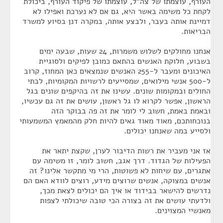
העורף, עוצמתו של צה"ל, עוצמתו של פיקוד העורף, ביכולת
לקחת כל משימה באשר היא, גם אם לא נערכת ואפילו לא
דמיינת אותה בעבר, ולבצע אותה, במקרה דנן בסיוע למשרד
הבריאות.
אנחנו מחולקים לשלוש משמרות, 24 שעות, שבעה ימים
בשבוע, חלוקת האנשים בהתאם כמובן לפיקים ולסוגיית
האיכונים ומעבר ל-255 האנשים שנמצאים כאן המחוז, קרוב
ל-500 אנשי מילואים, שמסייעים לרשויות המקומיות, לבתי
החולים ובמקומות שונים. עשינו את זה בהיקפים שונים בגל
הראשון, אפשר לקרוא לו גל ראשון, עושים את זה גם עכשיו,
ובאמת באמת, חשוב לי לומר את זה פה בבוקר הזה
בנוכחותכם, מאוד מאוד גאים להיות חלק מהמאמץ המשמעותי
ולסייע במה שאנחנו יכולים.
אז אני מעביר את רשות הדיבור לערן, שקצת יתאר את
הפעילות של הגדוד. דרך אגב, חשוב לומר, זו משימה עם
אתגרים, עם שיחות לא פשוטות, הרי מי מתקשר אלינו? זה
אנשים במצוקה, אנשים שרוצים מידע, רוצים לוודא האם הם
נדרשים להישאר בבידוד או איך הם יכולים לצאת מכך,
ולדעתי עושים את זה בצורה הכי טובה שיכולתי לצפות
מאנשיי המצוינים.