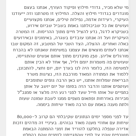
מי שלא מכיר, גדודי חילוץ ופיקוד העורף, אנחנו בעצם
מוגדרים כגדודי חילוץ והצלה. החילוץ זו מטרתנו וזה ייעודנו
העיקרי, רעידות אדמה, נפילות טילים, אנחנו מקצועיים
ועושים את כל שביכולתנו באמת בשביל שביום אירוע,
כשניקרא לדגל, נדע להציל חיים מתוך ההריסות. זו המטרה
העיקרית ועל זה אנחנו עובדים בשגרה, באימונים ובאירועים
כאלה ואחרים. ההצלה, הצד השני של המטבע, זה המקום שבו
אנחנו לעתים מוצאים את עצמנו במשימות שאנחנו לא בהכרח
מורגלים אליהן. 230 מוקדנים מתוך אותם אנשים שהתגייסו,
שעושים פה משמרות יומם וליל, אף אחד לא הכין אותם
למשימה הזו, כלומר היה לנו בערך יום, יום וחצי, להתכונן,
ללמוד את המתודה המאוד מורכבת הזו, נציגות משרד
הבריאות שמלוות אותנו, יש כאן הרבה גופים שתומכים
ועוטפים אותנו והדבר הזה בסופו של יום יושב על אותן
כתפיים של אותו חייל שעד לפני רגע היה מלצר או סמנכ"ל
מכירות באזרחות ופתאום מצפים ממנו לשבת שמונה שעות
ולתת מענה באמת עם הרבה מאוד שיחות ביממה.
עד לפני מספר ימים הנתונים שקיבלתי הם קרוב ל-80,000
שיחות עם אחוזי מענה מאוד גבוהים. בעיניי זה מדהים וזכות
אדירה שנפלה בחלקנו להוריד את זמני ההמתנה הבאמת
מטורפים שהיו עד לפני שהתגייסנו לזמנים שהם בהחלט