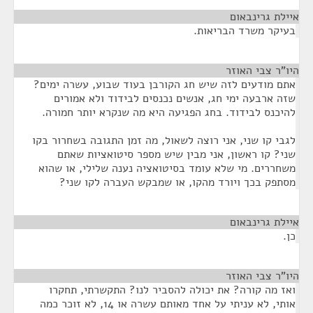
איילת גרינבאום
¶
בעיקר משרד הבריאות.
היו"ר צבי האוזר
¶
אתם מודעים לזה שיש חג הקורבן בעוד שבוע, עשרה ימים?
שזה ארבעה ימי חג, אנשים נכנסים לבידוד ולא אמורים
להיכנס לבידוד. בחג הפגיעה היא מה שנקרא יותר חמורה.
לגבי קו שני, אני רוצה לשאול, מה זמן התגובה בשחרור בקו
שני? קו ראשון, אני מבין שיש מספר סיטואציות שאתם
משחררים. מי שלא עומד בסיטואציה נענה שלילי, או שהוא
מסתפק בכך ויורד מהקו, או שמבקש העברה לקו שני?
איילת גרינבאום
¶
כן.
היו"ר צבי האוזר
¶
ואז מה קורה? את יכולה להסביר לנו? התקשרתי, תחקרו
אותי, לא עניתי על אחד מאותם עשרה או 14, לא זוכר כמה