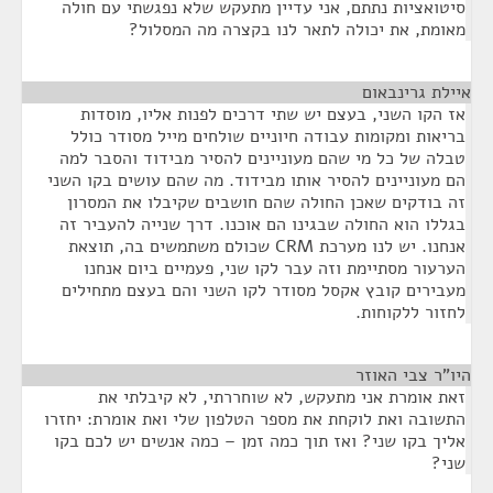
סיטואציות נתתם, אני עדיין מתעקש שלא נפגשתי עם חולה
מאומת, את יכולה לתאר לנו בקצרה מה המסלול?
איילת גרינבאום
¶
אז הקו השני, בעצם יש שתי דרכים לפנות אליו, מוסדות
בריאות ומקומות עבודה חיוניים שולחים מייל מסודר כולל
טבלה של כל מי שהם מעוניינים להסיר מבידוד והסבר למה
הם מעוניינים להסיר אותו מבידוד. מה שהם עושים בקו השני
זה בודקים שאכן החולה שהם חושבים שקיבלו את המסרון
בגללו הוא החולה שבגינו הם אוכנו. דרך שנייה להעביר זה
אנחנו. יש לנו מערכת CRM שכולם משתמשים בה, תוצאת
הערעור מסתיימת וזה עבר לקו שני, פעמיים ביום אנחנו
מעבירים קובץ אקסל מסודר לקו השני והם בעצם מתחילים
לחזור ללקוחות.
היו"ר צבי האוזר
¶
זאת אומרת אני מתעקש, לא שוחררתי, לא קיבלתי את
התשובה ואת לוקחת את מספר הטלפון שלי ואת אומרת: יחזרו
אליך בקו שני? ואז תוך כמה זמן – כמה אנשים יש לכם בקו
שני?