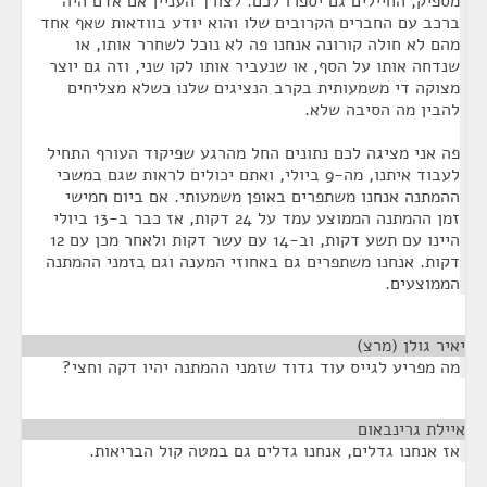
מספיק, החיילים גם יספרו לכם. לצורך העניין אם אדם היה
ברכב עם החברים הקרובים שלו והוא יודע בוודאות שאף אחד
מהם לא חולה קורונה אנחנו פה לא נוכל לשחרר אותו, או
שנדחה אותו על הסף, או שנעביר אותו לקו שני, וזה גם יוצר
מצוקה די משמעותית בקרב הנציגים שלנו כשלא מצליחים
להבין מה הסיבה שלא.
פה אני מציגה לכם נתונים החל מהרגע שפיקוד העורף התחיל
לעבוד איתנו, מה-9 ביולי, ואתם יכולים לראות שגם במשכי
ההמתנה אנחנו משתפרים באופן משמעותי. אם ביום חמישי
זמן ההמתנה הממוצע עמד על 24 דקות, אז כבר ב-13 ביולי
היינו עם תשע דקות, וב-14 עם עשר דקות ולאחר מכן עם 12
דקות. אנחנו משתפרים גם באחוזי המענה וגם בזמני ההמתנה
הממוצעים.
יאיר גולן (מרצ)
¶
מה מפריע לגייס עוד גדוד שזמני ההמתנה יהיו דקה וחצי?
איילת גרינבאום
¶
אז אנחנו גדלים, אנחנו גדלים גם במטה קול הבריאות.