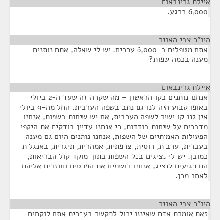
איילת גרינבאום
¶
6,000 כרגע.
היו"ר צבי האוזר
¶
אתם מטפלים ב-6,000 עררים. יש לי שאלה, אתם נותנים
מענה בכמה שפות?
איילת גרינבאום
¶
אנחנו נותנים בקו הראשון – מה שקרה זה שעד ה-2 ביולי
באופן קבוע היה לנו גם נתב בשפה הערבית, החל מה-9 ביולי
אין לנו קו ישיר לשפה הערבית, אם יש שיחות בשפות, אנחנו
מדברים על שיחות בודדות, כי אנחנו עדיין בודקים את היקפי
הפעילות האמיתיים של השפות, אנחנו נותנים היום גם מענה
בעברית, ערבית, רוסית, צרפתית, אמהרית, תיגרית, באנגלית
כמובן. יש לי נציגים בכל השפות בתוך מוקד קול הבריאות,
הם מגיעים לנציג, אנחנו רושמים את הפרטים וחוזרים אליהם
לאחר מכן.
היו"ר צבי האוזר
¶
זאת אומרת אדם שאיננו יכול לתקשר בעברית אתם לוקחים