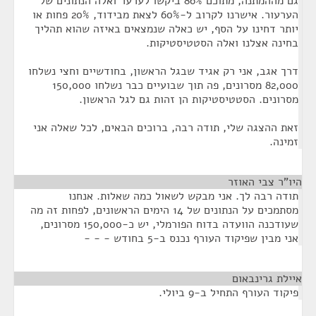
גם מההמתנה, מתוכם 86% ביקשו לערער ואלה הנתונים של
הערעור. אישרנו לקרוב ל-60% לצאת מבידוד, 20% פחות או
יותר דחינו על הסף, יש כאלה שנמצאים באיזה שהוא תהליך
בחינה אצלנו ואלה הסטטיסטיקות.
דרך אגב, אני רק אגיד שבגל הראשון, בחודשיים וחצי נשלחו
82,000 מסרונים, פה תוך שבועיים כבר נשלחו 150,000
מסרונים. הסטטיסטיקות הן זהות גם לגל הראשון.
זאת ההצגה שלי, תודה רבה, ברוכים הבאים, לכל שאלה אני
זמינה.
היו"ר צבי האוזר
¶
תודה רבה לך. אני מבקש לשאול כמה שאלות. אנחנו
מסתמכים על הנתונים של 14 הימים הראשונים, לפחות זה מה
שעודכנה הוועדה בדוח הפורמלי, יש כ-150,000 מסרונים,
אני מבין שפיקוד העורף נכנס ב-5 בחודש - - -
איילת גרינבאום
¶
פיקוד העורף התחיל ב-9 ביולי.