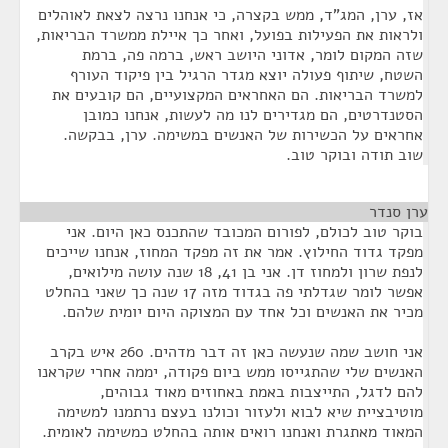
אז, ערן, המג"ד, ממש בקצרה, כי אנחנו נרצה לצאת לאוהלים
ולראות את הפעילות בפועל, ואחר כך איילת ממשרד הבריאות,
שזה המקום לומר, אדוני היושב ראש, ברמה פה, ברמת
השטח, שיתוף פעולה יוצא מגדר הרגיל בין פיקוד העורף
למשרד הבריאות. הם האחראים המקצועיים, הם קובעים את
הסטנדרטים, הם מגדירים לנו מה לעשות, אנחנו כמובן
אחראים על הכשירות של האנשים במשימה. ערן, בבקשה.
שוב תודה ובוקר טוב.
ערן סנדר
¶
בוקר טוב לכולם, לפורום המכובד שהתכנס כאן היום. אני
מפקד גדוד החילוץ. אמר את זה מפקד המחוז, אנחנו שייכים
לנפת שרון ולמחוז דן. אני בן 41, 18 שנה עושה מילואים,
אפשר לומר שגדלתי פה בגדוד מזה 17 שנה כך שאני בהחלט
מכיר את האנשים וכל אחד עם המצוקה היום יומית שלהם.
אני חושב שמה שנעשה כאן זה דבר מדהים. 260 איש בקרב
האנשים שלי שהתגייסו ממש ביום פקודה, יממה אחרי שקראנו
להם לדגל, התייצבות באמת באחוזים מאוד גבוהים,
מוטיבציית שיא לבוא ולעזור וכולנו בעצם נרתמנו למשימה
המאוד מאתגרת ואנחנו רואים אותה בהחלט כמשימה לאומית.