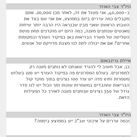
היו"ר צבי האוזר
¶
כ-40,000, אני מעגל את זה, לאחר מכן 20,000. אתם
מקבלים כמה עררים ביום בממוצע, אם אני שם בצד את
השבוע הראשון שאני מבין שכנראה היו הרבה יותר שיחות
מאנשים שנותנים מענה, כמה היום יש מוקדנים תחת מוטת
השליטה של משרד הבריאות כאן בפיקוד העורף ובמקומות
אחרים? אם את יכולה לתת לנו מצבת מדויקת של אנשים.
איילת גרינבאום
¶
כן, אבל חשוב לי להגיד שאנחנו לא נותנים מענה רק
למסרונים. בעולם המסרונים פה בפיקוד העורף יש 220 בשלוש
משמרות וחוץ מזה יש עוד 100 נציגים בתוך מוקד קול
הבריאות שעובדים במשמרות שונות וסך הכול יש לנו סדר
גודל של 350 נציגים שנותנים מענה לאורך כל הפעילות
הזאת.
היו"ר צבי האוזר
¶
וכמה עררים על איכוני שב"כ יש בממוצע ביממה?