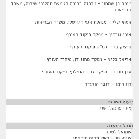
מירב בן שמחון - מרכזת בכירה הטמעת תהליכי שירות, משרד
הבריאות
אסתי שלי - מנהלת אגף דיגיטלי, משרד הבריאות
אורי גורדין - מפקד פיקוד העורף
איציק בר - רמ"ט פיקוד העורף
אריאל בליץ - מפקד מחוז דן, פיקוד העורף
ערן סנדר - מפקד גדוד החילוץ, פיקוד העורף
רון רומן - דובר הוועדה
ייעוץ משפטי
¶
מירי פרנקל-שור
מנהל הוועדה
¶
שמואל לטקו
שגיא חן – ראש תחום מודיעין