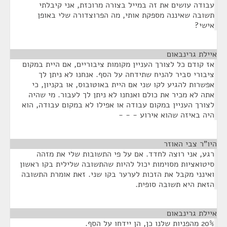
עבודה עושים את זה במייל בצורה מרוכזת, אני קיבלתי
תשובה שאיננה מספקת אותי, מה הפרוצדורה שלי באופן
אישי?
איילת גרינבאום
¶
אז קודם כל לצורך העניין מקומות ציבוריים, אם היית במקום
ציבורי סביר להניח שתידחה על הסף. אנחנו לא ניתן לך
אפשרות להגיע לקו שני אם היית באוטובוס, או בקניון, כי
אתה לא מכיר את כולם ואנחנו לא ניתן לך לעבור. מי שהיה
לצורך העניין במקום עבודה או אפילו לא במקום עבודה, הוא
היה באיזה שהוא אירוע - - -
היו"ר צבי האוזר
¶
רגע, אני רוצה לחדד. אם על פי התשובות שלי את מזהה
סיטואציות מסוימות יכול להיות שהתשובה שלילית בקו ראשון
ואינני מקבל את הזכות לערער בקו שני. זאת אומרת התשובה
הזאת היא תשובה סופית.
איילת גרינבאום
¶
20% מהפניות שלנו כן, הן יידחו על הסף.