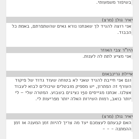
בשיפור משמעותי.
יאיר גולן (מרצ)
¶
אני רוצה להגיד לך שאנחנו נורא גאים שהשתפרתם, באמת כל
הכבוד.
היו"ר צבי האוזר
¶
אני מציע לתת לה לענות.
איילת גרינבאום
¶
וגם אני חייבת להגיד שאני לא בטוחה שעוד גדוד של פיקוד
העורף זה הפתרון, יש מספיק מובטלים שיכולים לבוא לעבוד
אצלנו. אנחנו מגייסים 150 נציגים בשבוע. המטרה שלי – לי
יותר כואב, רמות השירות האלה יותר מפריעות לי.
יאיר גולן (מרצ)
¶
האם קבעתם לעצמכם יעד מה צריך להיות זמן המענה או זמן
ההמתנה - - -