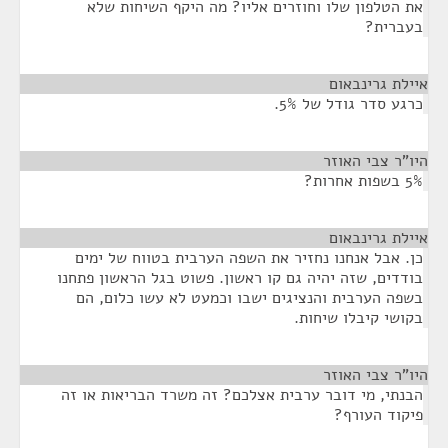
את הטלפון שלו וחוזרים אליו? מה היקף השיחות שלא
בעברית?
איילת גרינבאום
¶
כרגע סדר גודל של 5%.
היו"ר צבי האוזר
¶
5% בשפות אחרות?
איילת גרינבאום
¶
כן. אבל אנחנו נחזיר את השפה הערבית בטווח של ימים
בודדים, שזה יהיה גם קו ראשון. פשוט בגל הראשון פתחנו
בשפה הערבית והנציגים ישבו וכמעט לא עשו כלום, הם
בקושי קיבלו שיחות.
היו"ר צבי האוזר
¶
הבנתי, מי דובר ערבית אצלכם? זה משרד הבריאות או זה
פיקוד העורף?