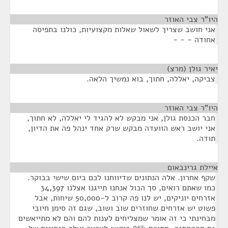
היו"ר צבי האוזר
¶
אני חושב שצריך לשאול שאלות מקצועיות, כולנו בתפיסה
אחודה - - -
יאיר גולן (מרצ)
¶
צביקה, יאללה, חתוך, בוא נמשיך הלאה.
היו"ר צבי האוזר
¶
חבר הכנסת גולן, אני מבקש לא להגיד לי יאללה, לא חתוך,
אני יושב ראש הוועדה מבקש שרק אחד ינהל פה את הדיון,
תודה.
איילת גרינבאום
¶
שקף אחרון. אלה הנתונים שדיווחנו לכם ביום שישי בבוקר.
כמו שאתם רואים, סך הכול אנחנו תייגנו אצלנו 34,397
אזרחים יוניקים, יש לנו פה קרוב ל-50,000 שיחות, אבל
פשוט יש אזרחים שחוזרים שוב ושוב, שגם זה סימן חיובי
מבחינתי כי זה אומר שמצליחים לענות להם והם לא מתייאשים