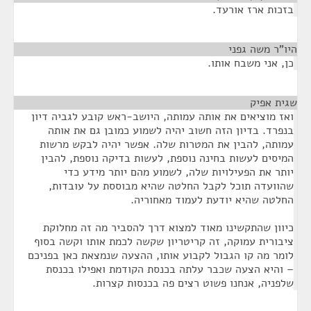
בזכות ארז אורעד.
היו"ר משה גפני
¶
כן, אני משבח אותו.
שגית אפיק
¶
ואז מוציאים את אותה עמותה, היושב-ראש קובע לגביה דיון
בנפרד. בדיון הזה חשוב יהיה לשמוע כמובן גם את אותה
עמותה, להבין את המטרות שלה. אפשר יהיה לבקש מרשות
המיסים לעשות בחינה נוספת, לעשות בדיקה נוספת, להבין
יותר את הפעילויות שלה, לשמוע מהם יותר מידע כדי
שהוועדה תוכל לקבל החלטה שהיא מבוססת על עובדות,
החלטה שהיא יודעת לעמוד מאחוריה.
כיוון שהתקשינו מאוד למצוא דרך להסביר מה זה מחלוקת
ציבורית עמוקה, זה קריטריון שקשה לכמת אותו וקשה בסוף
לומר מה קו הגבול לקבוע אותו, ההצעה שנמצאת כאן בפניכם
– והיא הצעה שכבר עלתה בכנסת הקודמת ואפילו בכנסת
שלפניה, אנחנו פשוט רצים פה בכנסות קצרות.