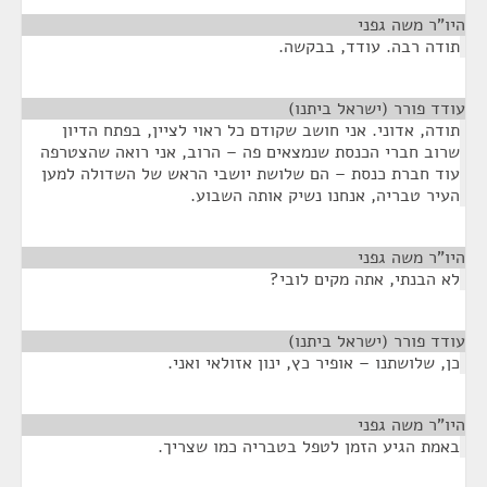
היו"ר משה גפני
¶
תודה רבה. עודד, בבקשה.
עודד פורר (ישראל ביתנו)
¶
תודה, אדוני. אני חושב שקודם כל ראוי לציין, בפתח הדיון
שרוב חברי הכנסת שנמצאים פה – הרוב, אני רואה שהצטרפה
עוד חברת כנסת – הם שלושת יושבי הראש של השדולה למען
העיר טבריה, אנחנו נשיק אותה השבוע.
היו"ר משה גפני
¶
לא הבנתי, אתה מקים לובי?
עודד פורר (ישראל ביתנו)
¶
כן, שלושתנו – אופיר כץ, ינון אזולאי ואני.
היו"ר משה גפני
¶
באמת הגיע הזמן לטפל בטבריה כמו שצריך.