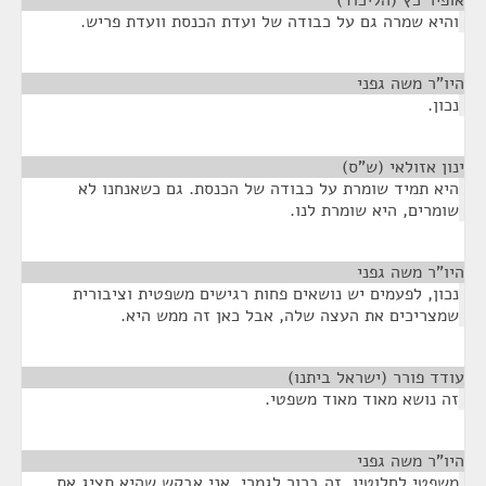
אופיר כץ (הליכוד)
¶
והיא שמרה גם על כבודה של ועדת הכנסת וועדת פריש.
היו"ר משה גפני
¶
נכון.
ינון אזולאי (ש"ס)
¶
היא תמיד שומרת על כבודה של הכנסת. גם כשאנחנו לא
שומרים, היא שומרת לנו.
היו"ר משה גפני
¶
נכון, לפעמים יש נושאים פחות רגישים משפטית וציבורית
שמצריכים את העצה שלה, אבל כאן זה ממש היא.
עודד פורר (ישראל ביתנו)
¶
זה נושא מאוד מאוד משפטי.
היו"ר משה גפני
¶
משפטי לחלוטין, זה ברור לגמרי. אני אבקש שהיא תציג את