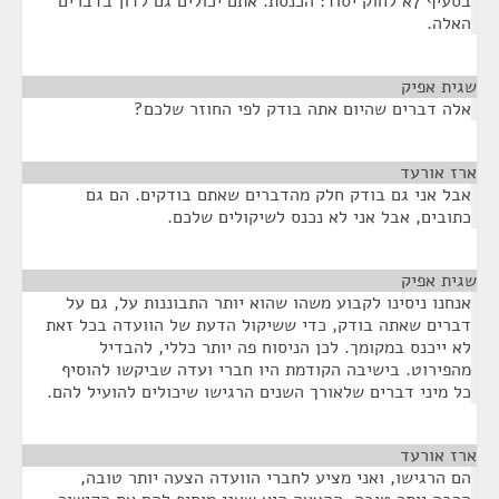
בסעיף 7א לחוק יסוד: הכנסת. אתם יכולים גם לדון בדברים
האלה.
שגית אפיק
¶
אלה דברים שהיום אתה בודק לפי החוזר שלכם?
ארז אורעד
¶
אבל אני גם בודק חלק מהדברים שאתם בודקים. הם גם
כתובים, אבל אני לא נכנס לשיקולים שלכם.
שגית אפיק
¶
אנחנו ניסינו לקבוע משהו שהוא יותר התבוננות על, גם על
דברים שאתה בודק, כדי ששיקול הדעת של הוועדה בכל זאת
לא ייכנס במקומך. לכן הניסוח פה יותר כללי, להבדיל
מהפירוט. בישיבה הקודמת היו חברי ועדה שביקשו להוסיף
כל מיני דברים שלאורך השנים הרגישו שיכולים להועיל להם.
ארז אורעד
¶
הם הרגישו, ואני מציע לחברי הוועדה הצעה יותר טובה,