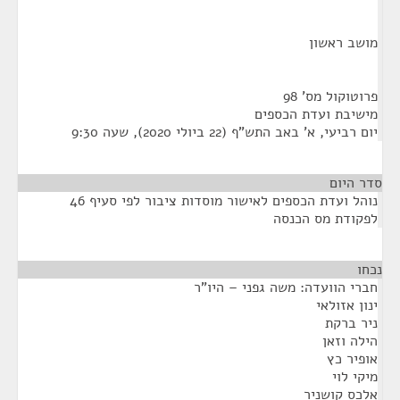
מושב ראשון
פרוטוקול מס' 98
מישיבת ועדת הכספים
יום רביעי, א' באב התש"ף (22 ביולי 2020), שעה 9:30
סדר היום
נוהל ועדת הכספים לאישור מוסדות ציבור לפי סעיף 46
לפקודת מס הכנסה
נכחו
¶
חברי הוועדה: משה גפני – היו"ר
ינון אזולאי
ניר ברקת
הילה וזאן
אופיר כץ
מיקי לוי
אלכס קושניר