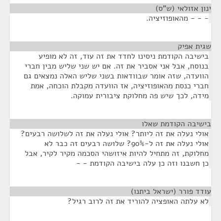
ינון אזולאי (ש"ס)
¶
- - - מהאופוזיציה.
שגית אפיק
¶
בישיבה הקודמת ניסינו לחדד את זה עוד, זה לא מופיע
בנוסח, אבל אני אסביר את זה. אם יש שני שליש מבין חברי
הוועדה, שזה אומר שבוודאות בשני שליש האלה נמצאים גם
חברי כנסת מהאופוזיציה, אז הוועדה מקבלת הוכחה, אמת
מידה, לכך שיש פה מחלוקת ציבורית עמוקה.
בישיבה הקודמת שאלו
¶
אולי נעלה את זה ליותר? אולי נעלה את זה לשלושה רבעים?
אולי נעלה את זה ל-90%? שלושה רבעים זה כבר לא
מחלוקת, זה מתחיל להיות איזושהי הסכמה מקיר לקיר, אבל
כן חשבנו וזה כן עלה בישיבה הקודמת - -
עודד פורר (ישראל ביתנו)
¶
לא עלתה האופציה להוריד את זה לרוב רגיל?