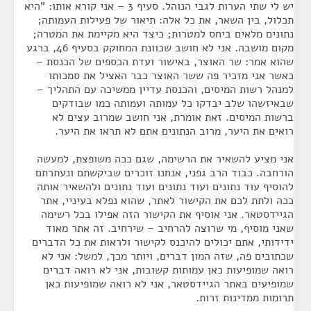
יש לי שתי הערות לגבי הנוהל. סעיף 3 – אני קורא אותו: "היא
תכלול, בין השאר, את כל אלה: תיאור של פעילות העמותה;
נתונים מלאים ביחס למטרות; כיצד היא מקיימת את המטרה;
מקום מושבה. אני לא חושב שכוונת המחוקק בסעיף 46, ברגע
שהוא אמר: שר האוצר, באישור ועדת הכספים של הכנסת –
כאשר אני מזכיר פה ששר האוצר כבר האציל את סמכותו
למנהל רשות המיסים, והכנסת עדיין ממשיכה עם התהליך –
שבאיזשהו שלב יבדקו כל עמותה ועמותה כמו שבודקים
ברשות המיסים. זאת אומרת, אני חושב שמרוב עצים לא
רואים את היער, מרוב הנתונים אתם לא תראו את היער.
אני מציע להשאיר את הרשימה, שגם ככה משופצת, למעשה
הורחבה. כבוד הרב גפני, אנחנו זוכרים שביקשתם ונעתרתם
להוסיף עוד נתונים ועוד נתונים ועוד נתונים ולהשאיר אותה
ככה ולתת לכם את הקישור לאתר, שהוא נפלא בעיניי, אתר
הגיידסטאר. אני אוסיף את הקישור הזה אפילו בכל רשימה
שאני מוסיף, מי שרוצה להרחיב – שירחיב. זה אתר מאוד
ידידותי, אתם יכולים להיכנס לקישור ולראות את כל הדברים
שכתובים פה, שזה המון דברים, ויותר מכך, למשל: אני לא
רואה שמופיעות כאן עמותות קשובות, אני לא רואה דברים
שמופיעים באתר הגיידסטאר, אני לא רואה שמופיעות כאן
תרומות ממדינות זרות.