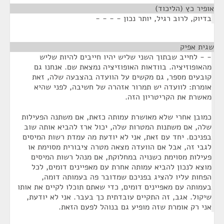
אופיר כץ (הליכוד)
¶
בדיוק, לרוב רגיל, יותר נכון - - - -
שגית אפיק
¶
- - לחייב שבתוך השני שליש יהיו חייבים להיות שליש
מהאופוזיציה. בוודאות האופוזיציה נמצאת שם. אנחנו גם
קובעים מספר, גם מקשים על הוועדה בהצבעה שלה, זאת
אומרת: לוועדה יש תמרור אזהרה של חשיבה, לפני שהיא
מאשרת את הקריטריון הזה.
כמובן אחרי שלא מאושרת עמותה כזאת, אם משתנה הפעילות
שלה, אם משתנות המטרות שלה, יכול ארז להביא אותה שוב
בפניכם. יחד עם זאת, אני לא יודעת מה עמדת רשות המיסים
לגבי זה, אבל אם הוועדה מצאה מטרה ציבורית מסוימת או
פעילות מסוימת כשנויה במחלוקת, אם מנהל רשות המיסים
מוצא לנכון להביא עמותה אחרת עם מאפיינים דומים, לכל
הפחות עליו להציג בפניכם שמדובר פה בעמותה דומה,
בעמותה עם מאפיינים דומים, כדי שאתם תוכלו לקיים את אותו
שיקול. אגב, זה התקיים עובדתית כך בעבר. אני לא יודעת,
אני רק אומרת שזה מופיע גם בנוהל לפעם הזאת.