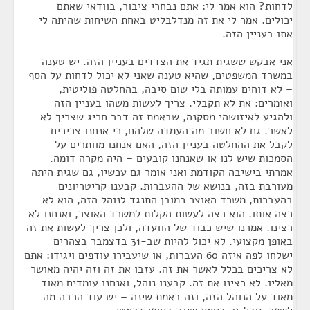
לדחות? הוא אמר לי: אתם נבחרי ציבור, בוודאי שאתם
יכולים. אמר לי את זה מנדלבליט באחת השיחות שהיתה לי
אתו בעניין הזה.
אני אבקש ששגית תגיד את הצדדים בעניין הזה. יש טענה
במשרד המשפטים, שהיא טענה שאני לא יכול לדחות על הסף
– לא דוחים עמותה בלי שום סיבה, בהחלטה פוליטית,
ואומרים: את לא תקבלי. צריך לעשות משהו בעניין הזה
ולהגיע לאיזושהי מסקנה, שבאמת זה דבר חריג שצריך לא
לאשר. גם לא חשוב מה העמדה שלהם, כי אנחנו צריכים
לקבל את ההחלטה בעניין הזה, האם אנחנו מוותרים על
הסמכות שיש לנו או שאנחנו קובעים – היה מקרה דומה.
אמרתי בישיבה הקודמת ואני אומר גם עכשיו, גם שגית היתה
מעורבת בזה, בנושא של ההעברות. קבענו קריטריונים
בהעברות, משרד האוצר כמובן התנגד לנוהל הזה, הוא לא
רצה אותו. הוא רצה לעשות הקלות למשרד האוצר, ואנחנו לא
רצינו. אמרנו שיש כבוד של הוועדה, ולכן צריך לעשות את זה
באופן מקצועי. לא יכול להיות שב-31 בדצמבר בצהרים
ישלחו לפה איזה 60 העברות, או שיעבירו עודפים ויגידו: אתם
לא צריכים בכלל לאשר את זה. עזבו את זה וזה יהיה מאושר
מאליו. לא רצינו את זה. קבענו נוהל, ואנחנו עומדים מאוד
מאוד על הנוהל הזה, וזה באמת שינה – יש עוד הרבה מה