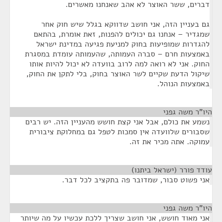
דברים, ששר האוצר לא אהב שאנחנו מאשרים.
גם בעניין הזה, אני חושב שדווקא בגלל שיש חוק אחר
שמגדיר – אנחנו גם יכולים להפנות, זאת אומרת, בהתאם
להגדרות שמופיעות בחוק למניעת פגיעה במדינת ישראל
באמצעות חרם – סברה העמותה, שהעמותה עומדת במסגרת
החוק. אני לא רואה למה לרוב בוועדה לא יכול להיות אותו
שיקול הדעת שקיים לשר האוצר בחוק, בלי לתקן את החוק,
באמצעות הנוהל.
היו"ר משה גפני
¶
נשמע את כולם, אבל אני קצת חושש מהעניין הזה. יש רבים
שסבורים שלוועדה אין סמכות לטפל גם במחלוקת ציבורית
עמוקה. אתה מכיר את זה.
עודד פורר (ישראל ביתנו)
¶
אני פשוט סבור, שמדובר פה בתקציב לכל דבר.
היו"ר משה גפני
¶
אני מאוד חושש, אני חושב שצריך ללכת עכשיו על מה שיותר