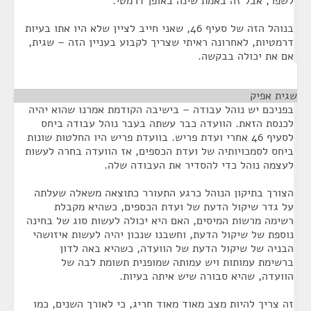
לשפר, אבל זה באמת שינה באופן דרמטי.
בנוהל הזה של סעיף 46, שאני חייב לציין שלא היו אתו בעיות
דרמטיות, לאחרונה ראיתי שצריך לקבוע בעניין הזה – שגית,
אם את יכולה בבקשה.
שגית אפיק
¶
בפניכם יש נוהל עבודה – בישיבה הקודמת אמרנו שהוא יהיה
לכנסת הזאת. הוועדה כבר עשתה בעבר נוהל עבודה ביחס
לסעיף 46 אחרי ועדת פריש. בוועדת פריש היו החלטות שונות
ביחס לסמכויותיה של ועדת הכספים, אז הוועדה בחרה לעשות
לעצמה נוהל כדי להסדיר את העבודה שלה.
הצורך בתיקון הנוהל כרגע התעורר כתוצאה משאלה שעלתה
על גדר שיקול הדעת של ועדת הכספים, כשהיא מקבלת
רשימה מרשות המיסים, האם היא יכולה לעשות סוג של בחינה
נוספת של שיקול הדעת, וחשבנו שנכון יהיה לעשות איזושהי
הבניה של שיקול הדעת של הוועדה, כשהיא באה לדון
ברשימת עמותות ויש עמותה שמופנית תשומת לבה של
הוועדה, שהיא סבורה שיש איתה בעיות.
זה צריך להיות מצב מאוד מאוד חריג, כי לאורך השנים, כמו