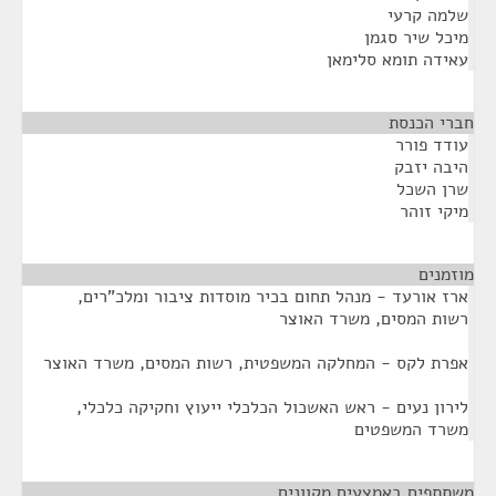
שלמה קרעי
מיכל שיר סגמן
עאידה תומא סלימאן
חברי הכנסת
¶
עודד פורר
היבה יזבק
שרן השכל
מיקי זוהר
מוזמנים
¶
ארז אורעד - מנהל תחום בכיר מוסדות ציבור ומלכ"רים,
רשות המסים, משרד האוצר
אפרת לקס - המחלקה המשפטית, רשות המסים, משרד האוצר
לירון נעים - ראש האשכול הכלכלי ייעוץ וחקיקה כלכלי,
משרד המשפטים
משתתפים באמצעים מקוונים
¶