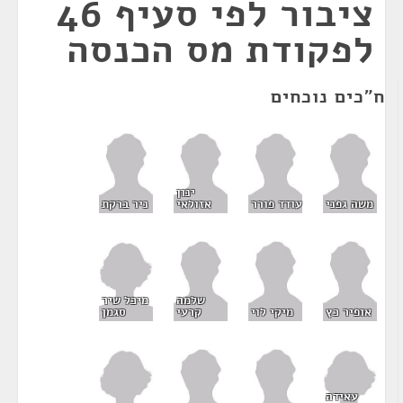
ציבור לפי סעיף 46
לפקודת מס הכנסה
ח"כים נוכחים
ינון
משה גפני
עודד פורר
אזולאי
ניר ברקת
מיכל שיר
שלמה
סגמן
אופיר כץ
מיקי לוי
קרעי
עאידה