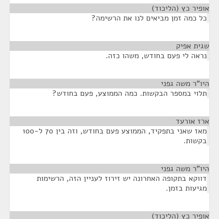
אופיר כץ (הליכוד)
¶
כל כמה זמן מביאים לנו את הרשימה?
שגית אפיק
¶
נראה לי פעם בחודש, משהו כזה.
היו"ר משה גפני
¶
תלוי במספר הבקשות. כמה הממוצע, פעם בחודש?
ארז אורעד
¶
מאז שאני בתפקיד, הממוצע פעם בחודש, וזה בין 70 ל-100
בקשות.
היו"ר משה גפני
¶
דווקא בתקופה האחרונה יש זירוז לעניין הזה, הרשימות
מגיעות בזמן.
אופיר כץ (הליכוד)
¶