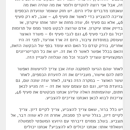
זה, אבל אני רוצה להקדים ולומר את מה שהיה ואת מה
שאנחנו מדברים עליו היום. יש חוק שאומר שוועדת הכספים
צריכה להצביע כדי לאשר את סעיף 46 – אגב, לא רק סעיף
46, אלא גם סעיף 61, שזה פחות או יותר אותו עיקרון, או
בדיוק אותו עיקרון. אדם שרוצה לבקש פטור ממס על תרומות
יכול גם לגבי סעיף 46 וגם לגבי סעיף 61 – משרד האוצר
שעוסק במוסדות ציבור, היום זה ארז אורעד, לפני זה היו
אחרים, בודק קודם כל האם הוא עומד בסף של הבקשה הזאת,
והאם בכלל אפשר לאשר לו את זה. יש את כל הקריטריונים
המקצועיים שצריך לעבור וכל מה שנלווה לעניין הזה.
לאחר שהם הגיעו למסקנה שזה אכן צריך להיעשות ואפשר
לתת להם אישור, מעבירים את זה לוועדת הכספים, לאחר
ששר האוצר – במקרה הזה נציגו, לאחר שזה שונה שם, גם
בוועדת פריש, וגם הם עצמם עשו את זה – זה מגיע לכאן
חתום, שהעמותות האלה עליהן אנחנו מבקשים את סעיף 46,
צריכות לבוא לכאן ואנחנו צריכים להצביע.
יש כלל ברור, שאם צריך להצביע, צריך לקיים דיון. צריך
לקיים דיון, בגלל שיש לך סמכות, אחרת זה לא שווה דבר, אל
תצביע. בשלב מסוים דיברתי עם היועץ המשפטי לממשלה
ושאלתי אותו: אנחנו יכולים לא להצביע? אנחנו יכולים