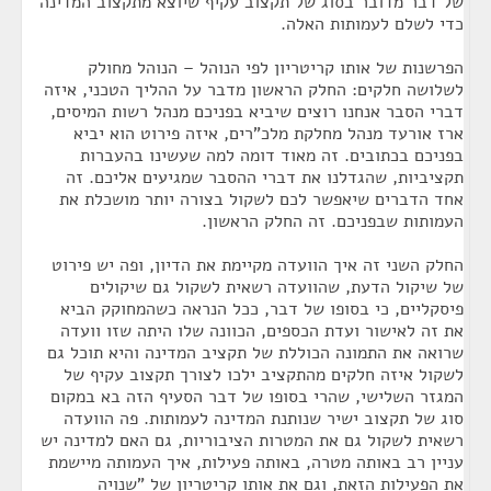
של דבר מדובר בסוג של תקצוב עקיף שיוצא מתקצוב המדינה
כדי לשלם לעמותות האלה.
הפרשנות של אותו קריטריון לפי הנוהל – הנוהל מחולק
לשלושה חלקים: החלק הראשון מדבר על ההליך הטכני, איזה
דברי הסבר אנחנו רוצים שיביא בפניכם מנהל רשות המיסים,
ארז אורעד מנהל מחלקת מלכ"רים, איזה פירוט הוא יביא
בפניכם בכתובים. זה מאוד דומה למה שעשינו בהעברות
תקציביות, שהגדלנו את דברי ההסבר שמגיעים אליכם. זה
אחד הדברים שיאפשר לכם לשקול בצורה יותר מושכלת את
העמותות שבפניכם. זה החלק הראשון.
החלק השני זה איך הוועדה מקיימת את הדיון, ופה יש פירוט
של שיקול הדעת, שהוועדה רשאית לשקול גם שיקולים
פיסקליים, כי בסופו של דבר, ככל הנראה כשהמחוקק הביא
את זה לאישור ועדת הכספים, הכוונה שלו היתה שזו וועדה
שרואה את התמונה הכוללת של תקציב המדינה והיא תוכל גם
לשקול איזה חלקים מהתקציב ילכו לצורך תקצוב עקיף של
המגזר השלישי, שהרי בסופו של דבר הסעיף הזה בא במקום
סוג של תקצוב ישיר שנותנת המדינה לעמותות. פה הוועדה
רשאית לשקול גם את המטרות הציבוריות, גם האם למדינה יש
עניין רב באותה מטרה, באותה פעילות, איך העמותה מיישמת
את הפעילות הזאת, וגם את אותו קריטריון של "שנויה