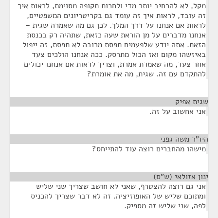
מקל, לא להרחיב יותר מדי ולחכות תקופה מסוימת, לראות איך
זה עובד, לראות איך זה עומד גם בקריטריונים המשפטיים,
לראות אם אנחנו על דרך המלך. לכן גם מה שאמרה שגית –
אנחנו מדברים על מן הוראת שעה כזאת, שתהיה רק בכנסת
הזאת. אתה יודע שלפעמים תפסת מרובה לא תפסת, זה ייפול
באיזשהו מקום ואז הכול מתרסק. ככה אנחנו הולכים צעד
אחר צעד, מה שאמרת אמרת, וצריך לראות אם אנחנו יכולים
להתקדם עם זה. שגית, מה את אומרת?
שגית אפיק
¶
אני אחשוב על זה.
היו"ר משה גפני
¶
מישהו מהחברים רוצה עוד להתייחס?
ינון אזולאי (ש"ס)
¶
אני גם רוצה להצטרף, שאני לא חושב שצריך שני שליש
ומתוכם שליש של האופוזיציה. זה לא דבר שצריך להכניס
לפה, שני שליש זה מספיק.