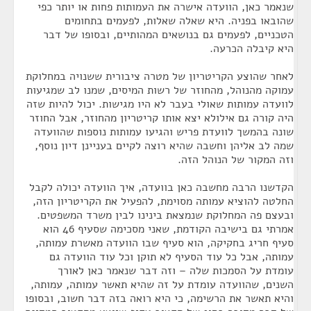
שנאמר כאן, הוועדה אישרה את העמותות פחות או יותר כפי
שהובאו בפניה. היא שאלה שאלות, לפעמים בתחומים
הטכניים, לפעמים גם בנושאים המהותיים, ובסופו של דבר
היא קיבלה הכרעה.
לאחר שהוצע הקריטריון של מטרה ציבורית ששנויה במחלוקת
עמוקה מהנוהל, מהחוזר של רשות המיסים, שמנו לב שמגיעות
לוועדה עמותות שאולי בעבר לא היו מגישות. יכול להיות שזה
היה קורה גם אילולא יצא אותו קריטריון מהחוזר, אבל החוזר
שונה בהמשך לוועדת פריש והגיעו עמותות נוספות שהוועדה
שמה לב אליהן וחשבה שהיא רוצה לקיים בעניינן דיון נוסף,
וזה המקור של הנוהל הזה.
הקדשנו הרבה מחשבה כאן בוועדה, איך הוועדה יכולה לקבל
החלטה להוציא עמותה מסוימת, להפעיל את הקריטריון הזה,
ובעצם פה המחלוקת שנמצאת בינינו לבין משרד המשפטים.
אמרתי גם בישיבה הקודמת, שאני מסכימה שסעיף 46 הוא
סעיף חריג בחקיקה, הוא סעיף שבו הוועדה מאשרת עמותה,
עמותה, אבל כל עוד הסעיף לא תוקן וכל עוד הוועדה גם
עומדת על הסמכות שלה – וזה דבר שנאמר כאן לאורך
השנים, שהוועדה עומדת על זה שהיא תאשר עמותה, עמותה,
והיא תאשר את הרשימה, כי היא רואה בזה דבר חשוב, ובסופו