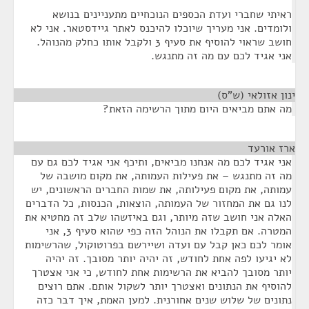
ראיתי שחברי ועדת הכספים הנוכחיים מתעניינים בנושא
ולומדים. אני מעריך שיוכלו להיכנס לאתר גיידסטאר. אני לא
חושב שראוי להוסיף את סעיף 3 ולקבל אותו כחלק מהנוהל.
אני אגיד לכם עם מה זה מתנגש.
ינון אזולאי (ש"ס)
¶
מה אתם מביאים היום מתוך הרשימה הזאת?
ארז אורעד
¶
אני אגיד לכם מה אנחנו מביאים, ותיכף אני אגיד לכם גם עם
מה זה מתנגש – את פעילות העמותה, את מקום מושבה של
עמותה, את מקום פעילותה, את שמות החברים הראשונים, יש
לנו גם את המחזור של העמותה, הוצאות, הכנסות, כל הדברים
האלה אני חושב שזה מיותר, וגם באיזשהו שלב זה מחטיא את
המטרה. אם תקבלו את הנוהל הזה כפי שהוא סעיף 3, אני
אומר לכם כאן קבל עם ועדה ושיירשם בפרוטוקול, שהרשימות
לא יגיעו לפה אחת לחודש, זה יהיה יותר מסובך. זה יהיה
יותר מסובך להביא את הרשימות אחת לחודש, כי אני אצטרך
להוסיף את הנתונים ואצטרך יותר לשקול אותם. אתם רוצים
נתונים של שלוש שנים אחורנית. למען האמת, איך דבר כזה