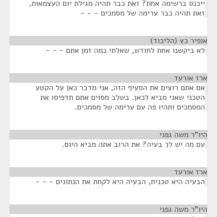
ייכנס ברשימה אחת? זאת כבר תהיה מגילת יום העצמאות,
זאת תהיה כבר ערימה של מסמכים - - -
אופיר כץ (הליכוד)
¶
לא ביקשנו אחת לחודש, שאלתי כמה זמן אתם - - -
ארז אורעד
¶
אם אתם רוצים את הסעיף הזה, אני מדבר כאן על הקטע
הטכני שאני מביא לכאן. בשלב מסוים אתם תדפיסו את
המסמכים ותהיו פה עם ערימה של מסמכים.
היו"ר משה גפני
¶
עם מה יש לך בעיה? את הרוב אתה מביא היום.
ארז אורעד
¶
הבעיה היא טכנית, הבעיה היא לקחת את הנתונים - - -
היו"ר משה גפני
¶