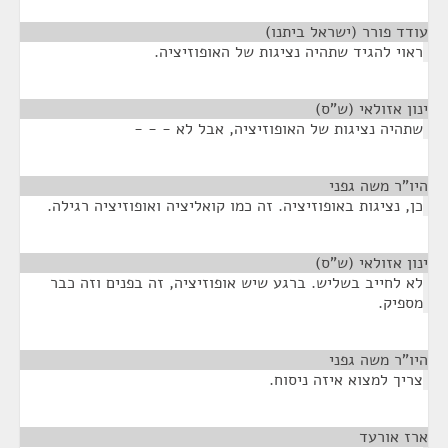
עודד פורר (ישראל ביתנו)
¶
ראוי להגיד שתהיה נציגות של האופוזיציה.
ינון אזולאי (ש"ס)
¶
שתהיה נציגות של האופוזיציה, אבל לא - - -
היו"ר משה גפני
¶
כן, נציגות באופוזיציה. זה כמו קואליציה ואופוזיציה רגילה.
ינון אזולאי (ש"ס)
¶
לא לחייב בשליש. ברגע שיש אופוזיציה, זה בפנים וזה כבר
מספיק.
היו"ר משה גפני
¶
צריך למצוא איזה ניסוח.
ארז אורעד
¶