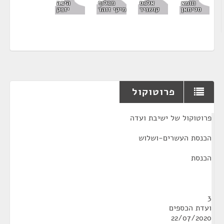
תומא
היבה
אלכס
מכלוף
סלימאן
יזבק
קושניר
מיקי זוהר
פרוטוקול
¶
פרוטוקול של ישיבת ועדה
הכנסת העשרים-ושלוש
הכנסת
3
ועדת הכספים
22/07/2020