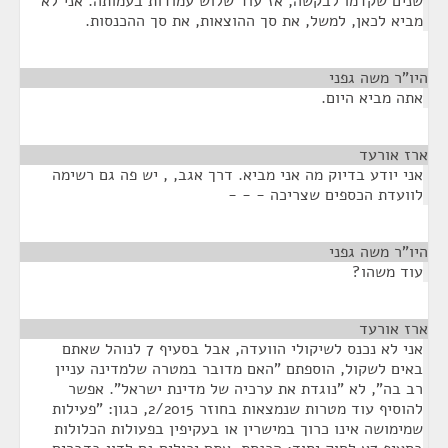
שנים שקדמו לבקשה, אז עוד שלוש עמודות בעמותה. אני לא
מביא לכאן, למשל, את סך ההוצאות, את סך ההכנסות.
היו"ר משה גפני
¶
אתה מביא היום.
ארז אורעד
¶
אני יודע בדיוק מה אני מביא. דרך אגב, , יש פה גם רשימה
לוועדת הכספים שצריכה - - -
היו"ר משה גפני
¶
עוד משהו?
ארז אורעד
¶
אני לא נכנס לשיקולי הוועדה, אבל בסעיף 7 לנוהל שאתם
באים לשקול, הוספתם "האם מדובר במטרה שלמדינה עניין
רב בה", לא "נוגדת את ערכיה של מדינת ישראל". אפשר
להוסיף עוד מטרות שנמצאות בחוזר 2/2015, כגון: "פעילות
שמימושה אינו כרוך במישרין או בעקיפין בפעולות הכלולות