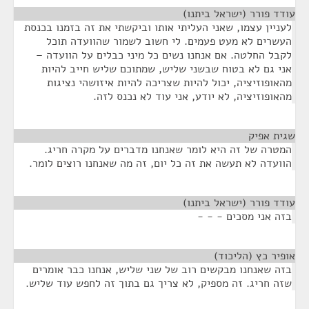
עודד פורר (ישראל ביתנו)
¶
לעניין עצמו, שאני העליתי אותו וביקשתי את זה בזמנו בכנסת
העשרים לא מעט פעמים. לי חשוב לשמור שהוועדה תוכל
לקבל החלטה. אם אנחנו נשים כל מיני כבלים על הוועדה –
אני גם לא בטוח שבשני שליש, שמתוכם שליש חייב להיות
מהאופוזיציה, יכול להיות שצריכה להיות איזושהי נציגות
מהאופוזיציה, לא יודע, אני עוד לא נכנס לזה.
שגית אפיק
¶
המטרה של זה היא לומר שאנחנו מדברים על מקרה חריג.
הוועדה לא תעשה את זה כל יום, זה מה שאנחנו רוצים לומר.
עודד פורר (ישראל ביתנו)
¶
בזה אני מסכים - - -
אופיר כץ (הליכוד)
¶
בזה שאנחנו מבקשים רוב של שני שליש, אנחנו כבר אומרים
שזה חריג. זה מספיק, לא צריך גם בתוך זה לחפש עוד שליש.