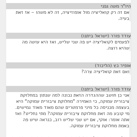
היו"ר משה גפני
¶
אם זה רק קואליציה מול אופוזיציה, זה לא משהו – אז זאת
בעיה.
עודד פורר (ישראל ביתנו)
¶
לפעמים לקואליציה יש פה שני שליש, ואז היא עושה מה
שהיא רוצה.
אופיר כץ (הליכוד)
¶
ואם זאת קואליציה צרה?
עודד פורר (ישראל ביתנו)
¶
אני כן חושב שההגדרה הזאת נכונה למה שנתון במחלוקת
ציבורית עמוקה, כי האמירה "מחלוקת ציבורית עמוקה" היא
בעצמה מכניסה כל מיני פרמטרים שהם מאוד מאוד גמישים.
מי קובע מה זאת מחלוקת ציבורית עמוקה? מתי נחליט? ואז
אתה אומר: אוקי, אם יש שני שליש רוב, כנראה שיש פה
באמת מחלוקת ציבורית עמוקה.