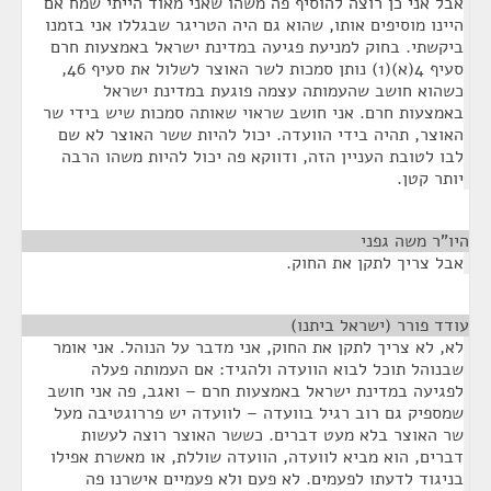
אבל אני כן רוצה להוסיף פה משהו שאני מאוד הייתי שמח אם
היינו מוסיפים אותו, שהוא גם היה הטריגר שבגללו אני בזמנו
ביקשתי. בחוק למניעת פגיעה במדינת ישראל באמצעות חרם
סעיף 4(א)(1) נותן סמכות לשר האוצר לשלול את סעיף 46,
כשהוא חושב שהעמותה עצמה פוגעת במדינת ישראל
באמצעות חרם. אני חושב שראוי שאותה סמכות שיש בידי שר
האוצר, תהיה בידי הוועדה. יכול להיות ששר האוצר לא שם
לבו לטובת העניין הזה, ודווקא פה יכול להיות משהו הרבה
יותר קטן.
היו"ר משה גפני
¶
אבל צריך לתקן את החוק.
עודד פורר (ישראל ביתנו)
¶
לא, לא צריך לתקן את החוק, אני מדבר על הנוהל. אני אומר
שבנוהל תוכל לבוא הוועדה ולהגיד: אם העמותה פעלה
לפגיעה במדינת ישראל באמצעות חרם – ואגב, פה אני חושב
שמספיק גם רוב רגיל בוועדה – לוועדה יש פררוגטיבה מעל
שר האוצר בלא מעט דברים. כששר האוצר רוצה לעשות
דברים, הוא מביא לוועדה, הוועדה שוללת, או מאשרת אפילו
בניגוד לדעתו לפעמים. לא פעם ולא פעמיים אישרנו פה