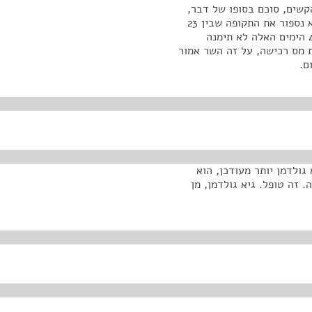
הקשים, סוכם בסופו של דבר,
כולל מול הקבלנים, שאנחנו ניתן דחייה. אנחנו למעשה לא נספור את התקופה שבין 23
במרץ ובין 2 במאי לגבי קבלת 1% בחזרה, התקופה של 40 הימים האלה לא תימנה
ת מס רכישה, על זה השר אמור
ם.
גולדמן יותר מעודכן, הוא
 זה טופל. גיא גולדמן, מן