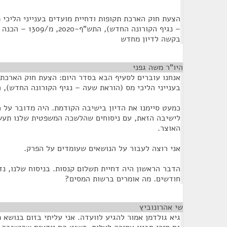
הצעת חוק הארכת תקופות ודחיית מועדים בענייני הליכי 
– נגיף הקורונה החד
בקשה לדיון מחדש
היו"ר משה גפני
¶
אנחנו עוברים לסעיף הבא בסדר היום: הצעת חוק הארכת 
בענייני הליכי מס (הוראת שעה – נגיף הקורונה החדש), התש"
כמעט סיימנו את הדיון בישיבה הקודמת. היה מדובר על 
לישיבה הזאת, עם ניסוחים שהלשכה המשפטית שלנו תעש
האוצר.
אני רוצה לעבור על הנושאים שעומדים על הפרק.
הדבר הראשון היה דחיית תשלום קנסות. בניסוח שלנו, נד
חודשים. מה אומרים ברשות המסים?
שי אהרונוביץ
¶
גיא גולדמן אמור להגיע לוועדה. אני עליתי בזום בנושא 