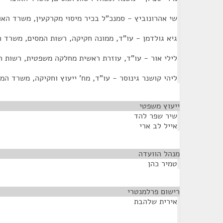
שי אהרונוביץ - סמנכ"ל בכיר מיסוי מקרקעין, משרד האו
גיא גולדמן - עו"ד, ממונה חקיקה, רשות המסים, משרד 
לילי אור - עו"ד, עוזרת ראשית מחלקה משפטית, רשות 
ליהי קושנר גינוסר - עו"ד, מח' ייעוץ וחקיקה, משרד ה
ייעוץ משפטי
¶
שיר שפר להד
אייל לב ארי
מנהל הוועדה
¶
טמיר כהן
רישום פרלמנטרי
¶
אירית שלהבת