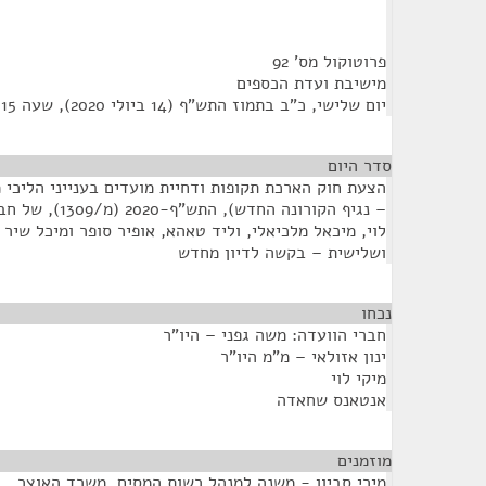
פרוטוקול מס' 92
מישיבת ועדת הכספים
יום שלישי, כ"ב בתמוז התש"ף (14 ביולי 2020), שעה 12:15
סדר היום
הצעת חוק הארכת תקופות ודחיית מועדים בענייני הליכי 
– נגיף הקורונה הח
לוי, מיכאל מלכיאלי, וליד טאהא, אופיר סופר ומיכל שיר
ושלישית – בקשה לדיון מחדש
נכחו
¶
חברי הוועדה: משה גפני – היו"ר
ינון אזולאי – מ"מ היו"ר
מיקי לוי
אנטאנס שחאדה
מוזמנים
¶
מירי סביון - משנה למנהל רשות המסים, משרד האוצר