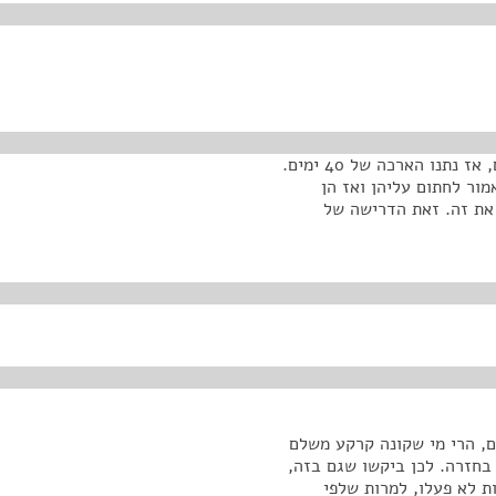
יש גם את התקנות לגבי מי שיציג היתר בנייה תוך שנתיים, אז נתנו הארכה של 40 ימים.
מור לחתום עליהן ואז הן
 את זה. זאת הדרישה של
, הרי מי שקונה קרקע משלם
6, ואם תוך שנתיים הוא מציג היתר בנייה הוא מקבל 1% בחזרה. לכן ביקשו שגם בזה,
ת לא פעלו, למרות שלפי