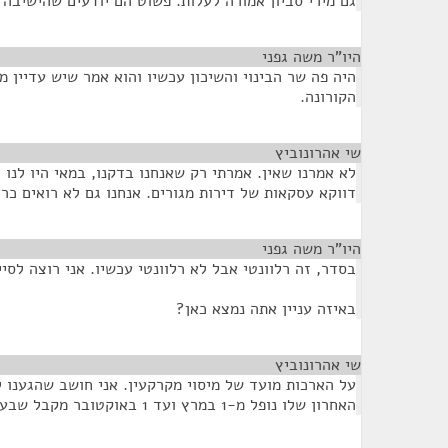
גם מירי סביון אמורה לעלות. פשוט הם יודעים שהישיבה מתחי
היו"ר משה גפני
¶
היה פה שר הבינוי והשיכון עכשיו והוא אמר שיש עדיין 
הקורונה.
שי אהרונוביץ
¶
דווקא עסקאות של דירות מגורים. אנחנו גם לא רואים כרג
היו"ר משה גפני
¶
בסדר, זה רלוונטי אבל לא רלוונטי עכשיו. אני רוצה לסיי
באיזה עניין אתה נמצא כאן?
שי אהרונוביץ
¶
על הארכות מועד של מיסוי מקרקעין. אני חושב שהגענו 
האחרון שלו נופל מ-1 במרץ ועד 1 באוקטובר מקבל שבעה חודשים של דחייה.