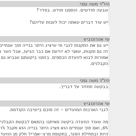
היו"ר משה גפני
¶
שבעה חודשים. הוספנו חודש. בסדר?
יש עוד דברים שאתה יכול לענות עליהם?
שי אהרונוביץ
¶
זה גם תקנות, שאני לא יודעת אם כבר הגיעו, אבל השר א
אמורות לבוא לוועדת הכספים. בזמנו ביקשתם שנביא גם
הקבלנים.
היו"ר משה גפני
¶
בבקשה תחזור על דבריך.
שי אהרונוביץ
¶
לגבי הארכות המועדים – זה סוכם בישיבה הקודמת.
מה שעוד הוועדה ביקשה מאיתנו בהתאם לבקשת הקבלנים
%
היות ובתחילת הסגר, בתקופת מרץ–אפריל חלק מן הוועדו