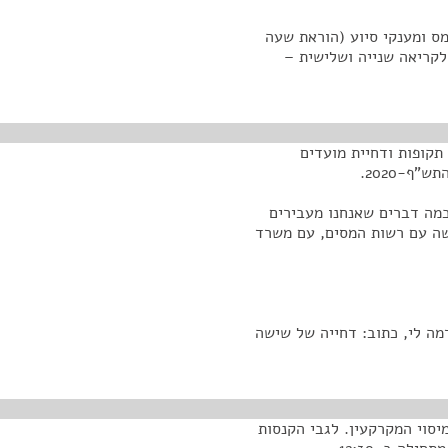
מס ומענקי סיוע (הוראת שעה
ש), התש"ף-2020, מ/1309 – הכנה לקריאה שנייה ושלישית –
תקופות ודחיית מועדים
ף-2020.
כמה דברים שאנחנו מעבירים
ה עם רשות המסים, עם משרד
מה לי, כתוב: דחייה של שישה
מיסוי המקרקעין. לגבי הקנסות