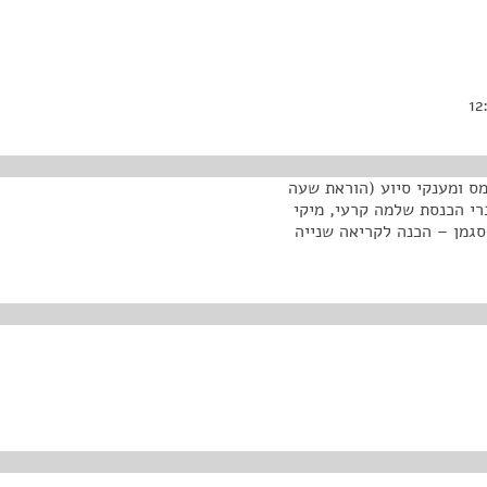
מס ומענקי סיוע (הוראת שעה
דש), התש"ף-2020 (מ/1309), של חברי הכנסת שלמה קרעי, מיקי
 סגמן – הכנה לקריאה שנייה