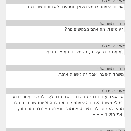
מאיר שפיגלר
¶
אמרתי שאתה שומע מצוין, ומפענח לא פחות טוב מזה.
היו"ר משה גפני
¶
רע מאוד. מה אתם מבקשים פה?
מאיר שפיגלר
¶
לא אנחנו מבקשים, זה משרד האוצר הביא.
היו"ר משה גפני
¶
משרד האוצר, אבל זה לשפות אותך.
מאיר שפיגלר
¶
אז אגיד עוד דבר: גם הדבר הזה כבר לא רלוונטי. אתה יודע
למה? משום העובדה שאתמול התקבלו החלטות שהסכום הזה
ממש לא נותן להן מענה. אתמול בוועדת העבודה והרווחה,
ואני חושב - - -