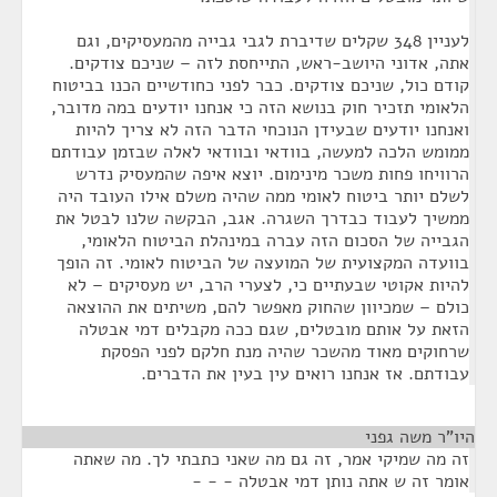
לעניין 348 שקלים שדיברת לגבי גבייה מהמעסיקים, וגם
אתה, אדוני היושב-ראש, התייחסת לזה – שניכם צודקים.
קודם כול, שניכם צודקים. כבר לפני כחודשיים הכנו בביטוח
הלאומי תזכיר חוק בנושא הזה כי אנחנו יודעים במה מדובר,
ואנחנו יודעים שבעידן הנוכחי הדבר הזה לא צריך להיות
ממומש הלכה למעשה, בוודאי ובוודאי לאלה שבזמן עבודתם
הרוויחו פחות משכר מינימום. יוצא איפה שהמעסיק נדרש
לשלם יותר ביטוח לאומי ממה שהיה משלם אילו העובד היה
ממשיך לעבוד כבדרך השגרה. אגב, הבקשה שלנו לבטל את
הגבייה של הסכום הזה עברה במינהלת הביטוח הלאומי,
בוועדה המקצועית של המועצה של הביטוח לאומי. זה הופך
להיות אקוטי שבעתיים כי, לצערי הרב, יש מעסיקים – לא
כולם – שמכיוון שהחוק מאפשר להם, משיתים את ההוצאה
הזאת על אותם מובטלים, שגם ככה מקבלים דמי אבטלה
שרחוקים מאוד מהשכר שהיה מנת חלקם לפני הפסקת
עבודתם. אז אנחנו רואים עין בעין את הדברים.
היו"ר משה גפני
¶
זה מה שמיקי אמר, זה גם מה שאני כתבתי לך. מה שאתה
אומר זה ש אתה נותן דמי אבטלה - - -