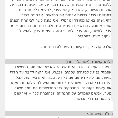
ללכת בדרך הזו, במיוחד שלא מדובר על עבריינים. מדובר על
אנשים מהשורה, שגרתיים, שלצערי, לפעמים לא עומדים
בתנאים וצריך לכפות עליהם את התנאים. אבל זה צריך
להיעשות באופן מסודר ונורמלי. אני פונה לשר לביטחון הפנים
אמיר אוחנה לבדוק את העניין הזה ולתת הנחיות ברורות – מה
צריך לעשות, מה צריך לאכוף ומה לפעמים צריך להפעיל
שיקול דעת ולהסביר.
אלכס קושניר, בבקשה, הצעה לסדר-היום.
אלכס קושניר (ישראל ביתנו)
¶
רציתי להעלות לסדר-היום את הנושא של החלטות הממשלה
אתמול בנוגע לסגירת עסקים, ובפרט אני רוצה לדבר על חדרי
כושר. אני לא יודע אם אתה יודע, כבוד היושב-ראש, אבל
היום חדרי הכושר עשו שינוי בתפיסת הפעולה שלהם והתאימו
את עצמם לקורונה. המרחקים בין המכשירים הם יותר משני
מטר, אנשים שומרים על ההנחיות, וכהוכחה לכך – אין שום
הדבקה בחדרי הכושר.
היו"ר משה גפני
¶