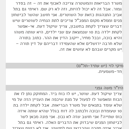
משרד הבריאות והמשטרה צריכה לאכוף את זה – זה בסדר
גמור. אבל זה לא יכול להיות, וזה לא רק שם. ראיתי גם בתל
אביב התנהגות כזאת של השוטרים. אני חושב שהשר לביטחון
פנים וממלא מקום המפכ"ל צריכים לתת הנחיה לשוטרים שיש
דברים שצריך לקחת בחשבון, צריך שיקול דעת. אי-אפשר
לקחת ילדה בת 10 שנמצאת עם שני ילדים, היא שותה משהו
והיא בוכה, ובכל מחיר, ייקוב הדין את ההר. כתוב בתורה
שלא חרבה ירושלים אלא שהעמידו דבריהם על דין תורה –
יש מקרים שבהם לא עושים את זה.
מיקי לוי (יש עתיד-תל"ם)
¶
חד-משמעית.
היו"ר משה גפני
¶
צריך שיקול דעת. שוטר, יש לו כוח ביד. המחוקק נתן לו את
הכוח ומאפשר לו לפעול על מנת שיכפה את העניין הזה על מי
שלא עומד בתנאים של משרד הבריאות. אבל לקחת ילדה בת
10 שעומדת ובוכה ולכתוב לה דוח בגלל שהיא שותה איזה
כוס שתייה? אני חושב שזה לא נכון. אני פונה מכאן לשר
לביטחון הפנים שיבדוק את הדברים האלה. ראיתי גם בתל
אביב איזה מקרה שהרביצו שם למישהו. אני לא בטוח שצריך