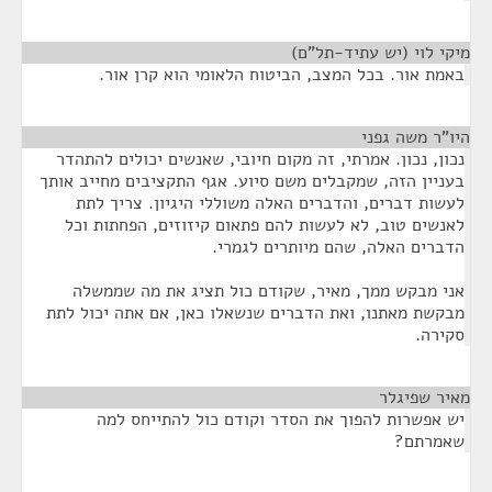
מיקי לוי (יש עתיד-תל"ם)
¶
באמת אור. בכל המצב, הביטוח הלאומי הוא קרן אור.
היו"ר משה גפני
¶
נכון, נכון. אמרתי, זה מקום חיובי, שאנשים יכולים להתהדר
בעניין הזה, שמקבלים משם סיוע. אגף התקציבים מחייב אותך
לעשות דברים, והדברים האלה משוללי היגיון. צריך לתת
לאנשים טוב, לא לעשות להם פתאום קיזוזים, הפחתות וכל
הדברים האלה, שהם מיותרים לגמרי.
אני מבקש ממך, מאיר, שקודם כול תציג את מה שממשלה
מבקשת מאתנו, ואת הדברים שנשאלו כאן, אם אתה יכול לתת
סקירה.
מאיר שפיגלר
¶
יש אפשרות להפוך את הסדר וקודם כול להתייחס למה
שאמרתם?