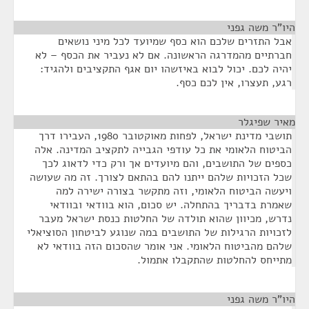
היו"ר משה גפני
¶
אבל התזרים שלכם הוא כסף שמיועד לכל מיני נושאים
חברתיים מהמדרגה הראשונה. אם לא נעביר את הכסף – לא
יהיה לכם. יכול לבוא באיזשהו יום אגף התקציבים ולהגיד:
רגע, תעצרו, אין לכם כסף.
מאיר שפיגלר
¶
תושבי מדינת ישראל, לפחות מאוקטובר 1980, העבירו דרך
הביטוח הלאומי את כל עודפי הגבייה לתקציב המדינה. אלה
כספים של התושבים, והם מיועדים אך ורק כדי לדאוג לכך
שכל הזכויות שלהם ייתנו להם בהתאם לצורך. זה מה שעושה
ויעשה הביטוח הלאומי, וזה מתקשר בצורה ישירה למה
שאמרת בדבריך בהתחלה. יש סכום, הוא בוודאי ובוודאי
נדרש, מכיוון שהוא תולדה של החלטות כנסת ישראל מעבר
לזכויות הרגילות של התושבים במה שנוגע לביטחון הסוציאלי
שלהם מהביטוח הלאומי. אני אומר שהסכום הזה בוודאי לא
מתייחס להחלטות שהתקבלו אתמול.
היו"ר משה גפני
¶