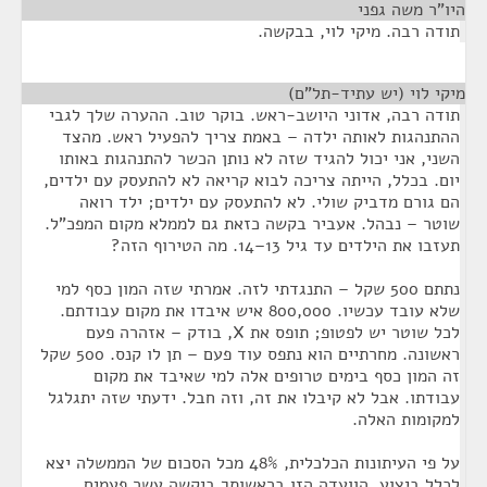
היו"ר משה גפני
¶
תודה רבה. מיקי לוי, בבקשה.
מיקי לוי (יש עתיד-תל"ם)
¶
תודה רבה, אדוני היושב-ראש. בוקר טוב. ההערה שלך לגבי
ההתנהגות לאותה ילדה – באמת צריך להפעיל ראש. מהצד
השני, אני יכול להגיד שזה לא נותן הכשר להתנהגות באותו
יום. בכלל, הייתה צריכה לבוא קריאה לא להתעסק עם ילדים,
הם גורם מדביק שולי. לא להתעסק עם ילדים; ילד רואה
שוטר – נבהל. אעביר בקשה כזאת גם לממלא מקום המפכ"ל.
תעזבו את הילדים עד גיל 13–14. מה הטירוף הזה?
נתתם 500 שקל – התנגדתי לזה. אמרתי שזה המון כסף למי
שלא עובד עכשיו. 800,000 איש איבדו את מקום עבודתם.
לכל שוטר יש לפטופ; תופס את X, בודק – אזהרה פעם
ראשונה. מחרתיים הוא נתפס עוד פעם – תן לו קנס. 500 שקל
זה המון כסף בימים טרופים אלה למי שאיבד את מקום
עבודתו. אבל לא קיבלו את זה, וזה חבל. ידעתי שזה יתגלגל
למקומות האלה.
על פי העיתונות הכלכלית, 48% מכל הסכום של הממשלה יצא
לכלל ביצוע. הוועדה הזו בראשותך ביקשה עשר פעמים