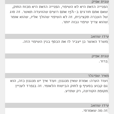
שגית אפיק
¶
הפנייה הזאת היא לא השיפוי, הפנייה הזאת היא מכוח החוק,
שאם אתם חורגים ב-15% אתם רוצים שהוועדה תאשר. זה סוג
של העברה תקציבית, זה לא השיפוי שהולך אליו, שהוא אומר
שהוא צריך שיפוי גבוה יותר.
עידו שוואב
¶
משרד האוצר כן יעביר לו את הכסף בגין השיפוי הזה.
שגית אפיק
¶
ברור.
מאיר שפיגלר
¶
ועוד הערה: אמרת שאין מנגנון; ועוד איך יש מנגנון כזה, הוא
גם קבוע בסעיף 9 לחוק הביטוח הלאומי. זה בנפרד לעניין
תקופת הקורונה, רק שתדע.
עידו שוואב
¶
זה מה שאמרתי.