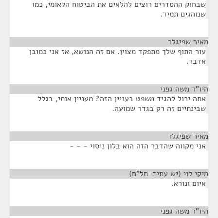
שבחוק ההסדרים רוצים להלאים את הביטוח הלאומי, כמו
שנוהגים תמיד.
מאיר שפיגלר
¶
עור התוף שלך מתפקד מצוין. אם זה הנושא, אז אני כמובן
אדבר.
היו"ר משה גפני
¶
אתה יכול להגיד משפט בעניין הזה? מעניין אותי, בגלל
שבינתיים זה רק בגדר שמועה.
מאיר שפיגלר
¶
אני מקווה שהדבר הזה הוא בלון ניסוי - - -
מיקי לוי (יש עתיד-תל"ם)
¶
איום ונורא.
היו"ר משה גפני
¶