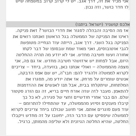
אני מכיר את זה, דרך אגב. יש לי קרוב קרוב במשפחה שיש
לו חדר כושר, וזה נכון.
אלכס קושניר (ישראל ביתנו)
¶
אז מה הסיבה והבהלה לסגור את חדרי הכושר? זאת פניקה.
ראינו את הפניקה של הממשלה בגל הראשון ואנחנו רואים את
הפניקה בגל השני. דרך אגב, הייתה עוד הנחייה מטופשת
לגבי אוטובוסים, ואני מאוד שמח שבסופו של דבר לקחו
אחורה ועשו חשיבה מחדש. אני לא יודע מה תהיה ההחלטה
היום, אבל לפחות יש איזושהי חשיבה מחדש. אז גם פה, אני
מצפה מהממשלה – ואולי אנחנו כאן, בוועדה, ביחד – צריכים
לקרוא לממשלה ולהגיד להם: חבר'ה, יש שם אפס הדבקה,
אנשים שומרים על מרחק. אז אתה יודע מה, תסגרו את
המלתחות, שיתקלחו בבית, אבל תנו לאנשים את ההזדמנות
להתאמן. מעבר לזה שזה אורח חיים בריא, זה גם הורג סקטור
שלם. הם כבר אחרי חודשיים וחצי של סגירה, לא כל כך
קיבלו מענקים וסיוע מהממשלה, עד שהתחילו להתרומם –
עוד פעם סוגרים אותם. אני חושב שכולנו ביחד צריכים לקרוא
לממשלה שיפסיקו עם הדבר הזה, יחשבו על זה מחדש ויקבלו
החלטה, שהיא החלטה הגיונית ולא שליפה מהמותן, כרגיל.