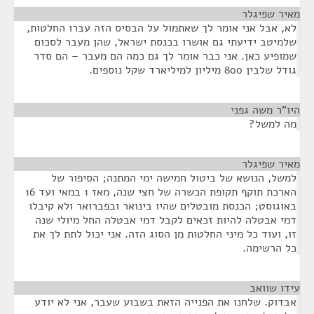
מאיר שפיגלר
¶
לא, אבל אני אומר לך שאתמול על הבסיס הזה עברו החלטות,
שלמיטב ידיעתי גם אושרו בכנסת ישראל, שהן מעבר לסכום
שמופיע כאן. אני כבר אומר לך גם כמה הם מעבר – הם סדר
גודל שלבין 800 מיליון למיליארד שקל נוספים.
היו"ר משה גפני
¶
מה למשל?
מאיר שפיגלר
¶
למשל, הנושא של ביטול חמישה ימי המתנה; הסיפור של
הארכת תוקף תקופת הכשרה של חצי שנה, מאז 1 במאי ועד 16
באוגוסט; הכנסת מובטלים שהיו בינואר ובפברואר ולא קיבלו
דמי אבטלה להיות זכאים לקבל דמי אבטלה החל מיולי שנה
זו, ועוד כל מיני החלטות מן הסוג הזה. אני יכול לתת לך את
כל הרשימה.
עידו שוואב
¶
אבדוק. שלחנו את הפנייה הזאת בשבוע שעבר, אני לא יודע