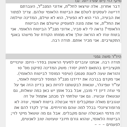
מיקי לוי (יש עתיד-תל"ם)
¶
דבר אחרון. אלה שיצאו לחל"ת, אדוני המנכ"ל, העברתם
דרישה לעסקים לשלם את הביטוח הלאומי שלהם. צריך לפתור
את הבעיה, הרי הוא לא הפעיל, הוא לא שילם, המדינה שילמה
את החל"ת, אז אתה פונה למעסיק שישלם את הביטוח
הלאומי? נראה לי לא סביר, אדוני מנכ"ל הביטוח הלאומי. אני
בטוח שזו לא הוראה שלך אלא ממוחו הקודח של מישהו באגף
התקציבים. אני מכיר אותם. תודה רבה.
היו"ר משה גפני
¶
תודה רבה. אנחנו עוברים לסעיף הראשון בסדר-היום: שינויים
תקציביים בהתאם לחוק יסוד: משק המדינה (תיקון מס' 10
והוראת שעה לשנת 2020) (שיפוי המוסד לביטוח הלאומי).
אני מקדם בברכה את ידידנו מנכ"ל המוסד לביטוח לאומי,
עו"ד שפיגלר, שנאות לבקשתנו להיות כאן בדיון הזה אף על
פי שזה דיון די מובן, אבל בכל אופן יש כאן כמה שאלות, גם
שנשאלו עכשיו. גם אני שלחתי לך מכתב אתמול על זה
שגובים מאלה שמקבלים דמי אבטלה ביטוח לאומי, שזה לא
פרופורציונלי בכלל למה שהם מרוויחים. צריך לקזז להם את
זה מדמי האבטלה שהם מקבלים. אבל גם מה ששאל מיקי לוי;
הביטוח הלאומי, שהוא גורם חיובי שעושה טוב לאנשים,
לפעמים - - -