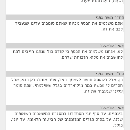
הזאת, היא נותנת מענה - - -
היו"ר משה גפני
¶
אתם משלמים את הכסף מכיוון שאתם סומכים עלינו שנעביר
לכם את זה.
מאיר שפיגלר
¶
לא. אנחנו משלמים את הכסף כי קודם כול אנחנו חייבים לתת
לתושבים את מלוא הזכויות שלהם.
היו"ר משה גפני
¶
כן, אבל כשאתה חושב לעצמך בצד, אתה אומר: רק רגע, אבל
חסרים לי עכשיו כמה מיליארדים בגלל ששילמתי. אתה סומך
עלינו שנעביר את זה.
מאיר שפיגלר
¶
בינתיים, עד סוף יוני הסתדרנו במסגרת המשאבים השוטפים
שלנו, על בסיס תזרים המזומנים של הביטוח הלאומי. עד יוני,
כולל.