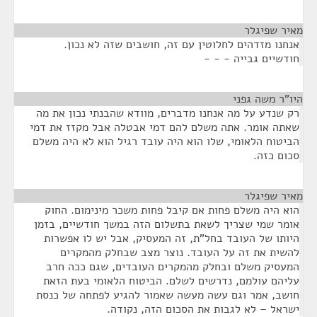
מאיר שפיגלר
¶
אנחנו מזדהים לחלוטין עם זה, חושבים שזה לא נכון.
חודשיים גבייה - - -
היו"ר משה גפני
¶
רק שנדע על מה אנחנו מדברים, מוודא שהבנתי נכון את מה
שאתה אומר. אתה משלם להם דמי אבטלה אבל מקזז את דמי
הביטוח הלאומי, שלו הוא היה עובד רגיל הוא לא היה משלם
סכום כזה.
מאיר שפיגלר
¶
הוא היה משלם פחות אם קיבל פחות משכר מינימום. החוק
אומר שמי שצריך לשאת בתשלום הזה במשך חודשיים, בזמן
היותו של העובד בחל"ת, זה המעסיק, אבל יש לו אפשרות
להשית את זה על העובד. נוצר מצב שבחלק מהמקרים
המעסיק משלם ובחלק מהמקרים העובדים, שגם ככה חרב
עליהם עולמם, נדרשים לשלם. הביטוח הלאומי בעת הזאת
חושב, אמר וגם עשה מעשה שאמור להגיע לפתחה של כנסת
ישראל – לא לגבות את הסכום הזה, נקודה.