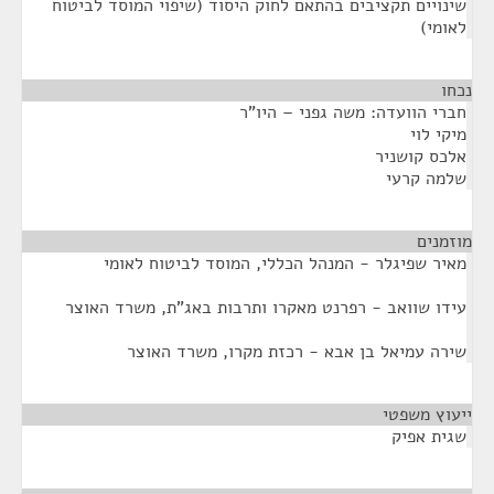
שינויים תקציבים בהתאם לחוק היסוד (שיפוי המוסד לביטוח
לאומי)
נכחו
¶
חברי הוועדה: משה גפני – היו"ר
מיקי לוי
אלכס קושניר
שלמה קרעי
מוזמנים
¶
מאיר שפיגלר - המנהל הכללי, המוסד לביטוח לאומי
עידו שוואב - רפרנט מאקרו ותרבות באג"ת, משרד האוצר
שירה עמיאל בן אבא - רכזת מקרו, משרד האוצר
ייעוץ משפטי
¶
שגית אפיק