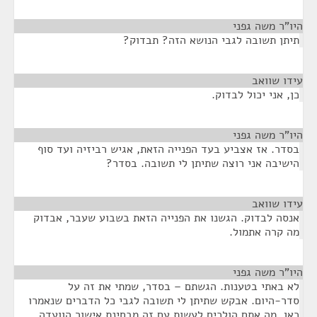
היו"ר משה גפני
¶
תיתן תשובה לגבי הנושא הזה? תבדוק?
עידו שוואב
¶
כן, אני יכול לבדוק.
היו"ר משה גפני
¶
בסדר. אז אצביע בעד הפנייה הזאת, אגיש רביזיה ועד סוף
הישיבה אני רוצה שתיתן לי תשובה. בסדר?
עידו שוואב
¶
אנסה לבדוק. הגשנו את הפנייה הזאת בשבוע שעבר, אבדוק
מה קרה אתמול.
היו"ר משה גפני
¶
לא באתי בטענות. הגשתם – בסדר, שמתי את זה על
סדר-היום. אבקש שתיתן לי תשובה לגבי כל הדברים שנאמרו
כאן, מה אתם הולכים לעשות עם זה מבחינת אישור הוועדה.