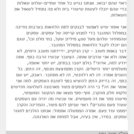
ראוי שהם יבואו. אנחנו נגיש כל אחד שתיים-שלוש שאלות
כדי שהם יוכלו לעשות שיעורי בית ולא פה נתחיל לשאול את
השאלות.
אני אומר שיש לאפשר לבנקים לתת הלוואות בערבות מדינה
במסלול המוגבר כדי למנוע קריסה של עסקים. עסקים
שהמחזור שלהם מעל 400 מיליון שקל, בתי מלון וכו', שגם
הם יוכלו לקבל הלוואות במסלול המוגבר.
דבר באמת חשוב – קרן הניקיון, ידידתנו משכב הימים, לא
אתה ולא אני עוזבים אותה. הצטבר עכשיו הרבה כסף. אתה
יודע למה, אדוני? כולם ישבו בבתים, יש יותר אשפה,
משלמים יותר היטלים. הקרן מתפוצצת מכסף, זה הזמן. כל
השנים אמרו: זה לא רלוונטי, זה לא מתחבר. ראבק, יש שם
כסף, זה בדיוק הזמן להוציא כסף לטובת העסקים. למה אני
אומר את זה? כי היה לעסקים פטור מארנונה לשלושה חודשים
ולקחו חלק מהקרן. סוף-סוף מצאו את ההקשר המשפטי,
מישהו פתר את זה משפטית. אז עכשיו מה יהיה עם העסקים
שעוד פעם נסגרים? ראוי שניתן להם פטור, והמדינה והקרן
יממנו עוד פעם. אמרה הממשלה אתמול: אנחנו הולכים לסגור
עסקים. בסדר, אין בעיה, אבל לפחות את הארנונה.
היו"ר משה גפני
¶