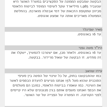
הבקשה שמבקש הממונה על התקציבים במשרד האוצר היא
שנעביר 1,985 מיליארד שקל לשיפוי המוסד לביטוח הלאומי
מכיוון שתקופת הזכאות של דמי אבטלה מוארכת. בהחלטת
הממשלה מאריכים אותה עד אמצע אוגוסט.
מאיר שפיגלר
¶
עד 16 באוגוסט.
היו"ר משה גפני
¶
עד 16 באוגוסט. ולאחר מכן, אם יצטרכו להמשיך, ישקלו את
זה מחדש. זו הבקשה של שאול מרידור. בבקשה.
עידו שוואב
¶
כמו שהתבקשנו בחוק, על כל שינוי של הסטה בין סעיפי
התוכנית שהוא מעל 15% אנחנו מגיעים לוועדת הכספים לאשר
את השינוי. כמו שאמרו בביטוח הלאומי, כמובן הם משלמים
את הכסף ואנחנו משפים אותם בגין מנגנונים שלא היו קיימים
לפני הקורונה. זו המטרה של הפנייה של שר האוצר.