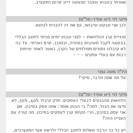
אמרתי בשבוע שעבר שנעשה דיון טרום התקציב.
מיקי לוי (יש עתיד-תל"ם)
¶
לכן אני מבקש שיבואו, גם את זה להכניס לנושא.
סוגיית קרן ההלוואות – לפני שבוע ימים פניתי לחשב הכללי
בבקשה לקבל תשובות בסוגיה, וכמובן, טרם נעניתי. עד כה
לא קיבלנו נתונים מפולחים של הקרן, כאשר לאחר שיחות
רבות עם בעלי עסקים - - -
היו"ר משה גפני
¶
על מה אתה מדבר, מיקי?
מיקי לוי (יש עתיד-תל"ם)
¶
הלוואות מהבנקים לבעלי העסקים. חלק קיבלו 40%, 50%, לא
מיצו את הכול. למה? כי הבנק אומר: אתה עסק בסיכון. אם
אני עסק בסיכון, הרי הקימו קרן לעסקים בסיכון. מה קורה עם
העניין הזה?
יש כל כך הרבה שאלות לחשב הכללי ולראש אגף התקציבים,