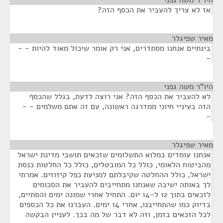
היו"ר משה גפני
¶
אז לא צריך להעביר את הכסף הזה?
מאיר שפיגלר
¶
בינתיים אנחנו מסתדרים, אני רק אומר שיכול מאוד להיות - -
-
היו"ר משה גפני
¶
לא להעביר את הכסף הזה? אני רוצה לדעת, בגלל שהכסף
הזה בעיניי חיוני ממדרגה ראשונה, עם זה אתם משלמים - -
-
מאיר שפיגלר
¶
אנחנו עומדים במלוא התשלומים שזכאים תושבי מדינת ישראל
מהביטוח הלאומי, כולל כל המובטלים, כולל כל החלטות כנסת
ישראל, כולל ההחלטה שקיבלתם למניעת כפל קיזוזים. אמרתי
לך באותה ישיבה שאנחנו מתחייבים להעביר את הסכומים
לזכאים בתוך 12 ל-14 יום. התחיל אחרי שמונה ימים והסתיים,
בדיוק כמו שהתחייבנו, אחרי 14 ימים. העברנו את כל הכספים
לכל הזכאים בזמן, וזה לא דבר של מה בכך. לעניין הבקשה