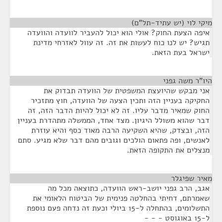
מיקי לוי (יש עתיד-תל"ם)
¶
איפה הצעת החוק? אולי הוא יכול להעביר לוועדה והוועדה
תגיש? יש לנו כוח לעשות את זה. זה עוול לאזרחי מדינת
ישראל בעת הזאת.
היו"ר משה גפני
¶
אני מבקש שהיועצת המשפטית של הוועדה תבדוק את
החקיקה בעניין הזה ותכין הצעה של הוועדה, חוץ מתזכיר
החוק שמאיר מדבר עליו. זה לא יכול להיות הדבר הזה, זה
דבר שהוא משולל היגיון. מצד אחד, הממשלה מתהדרת בעניין
הזה, ובצדק, שהיא השקיעה הרבה מאוד כסף והיא עוזרת
לאנשים, ופה פתאום הולכים וגובים מהם דבר שלא מגיע. סתם
מנצלים את התקופה הזאת.
מאיר שפיגלר
¶
אגב, הרב גפני יושב-ראש הוועדה, כתוצאה מכל מה
שאמרתם, דחיתי בהחלטה פנימית של הביטוח הלאומי את
התשלומים, בהתחלה ל-15 ביולי וכעת זה נדחה פעם נוספת
ל-15 באוגוסט - - -