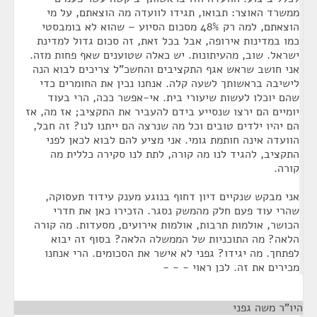
ממשרד האוצר: תבואו, תגידו לוועדה מה הוצאתם, על מי
הוצאתם, למה רק 48% מסכום הסיוע – שהוא לא בומבסטי
כמו במדינות אירופה, אבל בכל זאת, זה סכום גדול למדינת
ישראל. שוב, מהעיתונות. יש כאלה שטוענים שאף פחות מזה.
אני חושב שראש אגף התקציבים והחשכ"ל צריכים לבוא הנה
לישיבה בראשותך לשעה קלה. אנחנו נכין את החומרים כדי
שהם יוכלו לעשות שיעורי בית. אי-אפשר ככה, הרי בעוד
יומיים הם ירצו שנסייע בידם להעביר את התקציב; אז מה, אז
הם יהיו ילדים טובים וכל מה שנרצה הם ייתנו לנו? זה חבל,
הוועדה אינה חותמת גומי. אני מציע להם לבוא לכאן לפני
התקציב, להגיד לנו מה קורה, לתת לנו סקירה כללית מה
קורה.
אני מבקש שנקיים דיון דחוף בנוגע מענק עידוד תעסוקה,
שהרי עוד פעם חלק מהמשק נסגר. הזכירו כאן את חדרי
הכושר, אולמות תרבות, אולמות אירועים, מסעדות. מה קורה
הלאה? מה התוכניות של הממשלה הלאה? בסוף זה יבוא
לפתחך. מה יגידו? גפני לא אישר את הסכומים. הרי אנחנו
מכירים את זה. לכן ראוי - - -
היו"ר משה גפני
¶