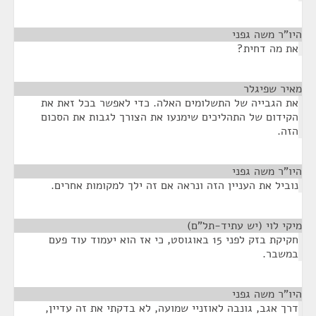
היו"ר משה גפני
¶
את מה דחית?
מאיר שפיגלר
¶
את הגבייה של התשלומים האלה. כדי לאפשר בכל זאת את
הקידום של התהליכים שימנעו את הצורך לגבות את הסכום
הזה.
היו"ר משה גפני
¶
נוביל את העניין הזה ונראה אם זה ילך למקומות אחרים.
מיקי לוי (יש עתיד-תל"ם)
¶
חקיקת בזק לפני 15 באוגוסט, כי אז הוא יעמוד עוד פעם
במשבר.
היו"ר משה גפני
¶
דרך אגב, גונבה לאוזניי שמועה, לא בדקתי את זה עדיין,