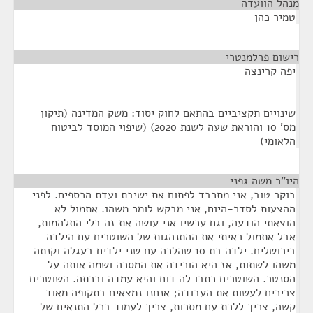
מנהל הוועדה
¶
טמיר כהן
רישום פרלמנטרי
¶
יפה קרינצה
שינויים תקציביים בהתאם לחוק יסוד: משק המדינה (תיקון
מס' 10 והוראת שעה לשנת 2020) (שיפוי המוסד לביטוח
הלאומי)
היו"ר משה גפני
¶
בוקר טוב, אני מתכבד לפתוח את ישיבת ועדת הכספים. לפני
ההצעות לסדר-היום, אני מבקש לומר משהו. אתמול לא
הוצאתי הודעה, וגם עכשיו אני עושה את זה בלי התלהמות,
אבל אתמול ראיתי את ההתנהגות של השוטרים עם הילדה
בירושלים. ילדה בת 10 שהלכה עם שני ילדים בעגלה וקנתה
משהו לשתות, אז היא הורידה את המסכה ושמה אותה על
הסנטר. השוטרים כתבו לה דוח והיא עמדה ובכתה. השוטרים
צריכים לעשות את העבודה; אנחנו נמצאים בתקופה מאוד
קשה, צריך ללכת עם מסכות, צריך לעמוד בכל התנאים של