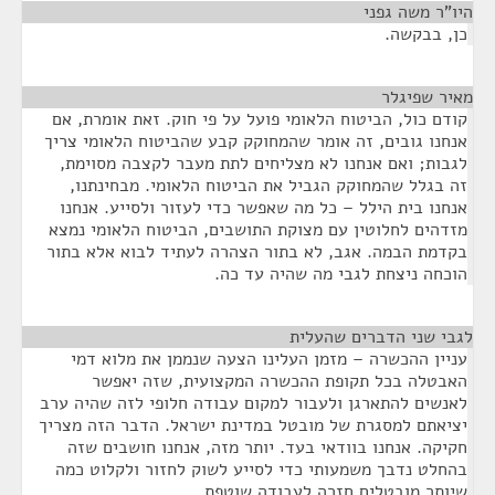
היו"ר משה גפני
¶
כן, בבקשה.
מאיר שפיגלר
¶
קודם כול, הביטוח הלאומי פועל על פי חוק. זאת אומרת, אם
אנחנו גובים, זה אומר שהמחוקק קבע שהביטוח הלאומי צריך
לגבות; ואם אנחנו לא מצליחים לתת מעבר לקצבה מסוימת,
זה בגלל שהמחוקק הגביל את הביטוח הלאומי. מבחינתנו,
אנחנו בית הילל – כל מה שאפשר כדי לעזור ולסייע. אנחנו
מזדהים לחלוטין עם מצוקת התושבים, הביטוח הלאומי נמצא
בקדמת הבמה. אגב, לא בתור הצהרה לעתיד לבוא אלא בתור
הוכחה ניצחת לגבי מה שהיה עד כה.
לגבי שני הדברים שהעלית
¶
עניין ההכשרה – מזמן העלינו הצעה שנממן את מלוא דמי
האבטלה בכל תקופת ההכשרה המקצועית, שזה יאפשר
לאנשים להתארגן ולעבור למקום עבודה חלופי לזה שהיה ערב
יציאתם למסגרת של מובטל במדינת ישראל. הדבר הזה מצריך
חקיקה. אנחנו בוודאי בעד. יותר מזה, אנחנו חושבים שזה
בהחלט נדבך משמעותי כדי לסייע לשוק לחזור ולקלוט כמה
שיותר מובטלים חזרה לעבודה שוטפת.