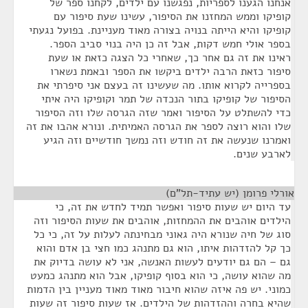
אנחנו הגענו לספריות, נפגשנו עם ילדים, לקחנו ספר של
קופיקו וממש המחזנו את הסיפור, עשינו שעת סיפור עם
קופיקו והיא הייתה בנויה בצורה מאוד מעניינת. בפועל נגעתי
בספר אולי חמש דקות, אבל זה כן היה בנוי סביב הספר.
ראינו את זה גם אחר כך, שאחרי כל הצגה כזאת או שעת
סיפור כזאת הרבה ילדים ביקשו את הספר ובאמת נשארו
בספרייה לקרוא אותו. מה שעשינו זה בעצם אני סיפרתי את
הסיפור של קופיקו בתור הנכדה של תמר וקופיקו היה איתי
כדי להשתלט על הסיפור ואמר שזה הגרסה שלו וזה הסיפור
שלו והוא רוצה לספר את הגרסה האמיתית. ונורא אהבו את זה
ואמרנו שנעשה את זה חודש וזה נמשך חודשיים וזה הגיע
לארבע שנים.
אורלי פרומן (יש עתיד-תל"ם)
¶
עד היום יש שעות סיפור ואפשר תמיד לחדש את זה, כי
הילדים אוהבים את ההמחזות, אוהבים את שעות הסיפור וזה
סוג של חיה שנורא היה גאוני מבחינתה לעלות על זה, כי כל
כך קל להזדהות איתו, הוא גם מתנהג כמו חצי בן אדם והוא
גם – הם גם יודעים לעשות האנשה, אני לא עושה בדיוק את
מה שהוא עושה, כי הוא בסוף קופיקו, אבל הוא מתנהג כמעט
כמוני. יש פה איזה שהוא חיבור מאוד מאוד מעניין בין הדמות
שהיא בחרה וההזדהות של הילדים. אז שעות סיפור זה שעות