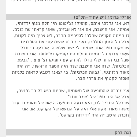
אורלי פרומן (יש עתיד-תל"ם)
¶
לא, אני גדלתי איתם, קופיקו וצ'יפופו היו חלק מנוף ילדותי,
אמיתי. אני חושבת, אם אני לא אגזים, שאני קראתי את כולם.
זו הייתה תקופה שהלכו לספרייה הרבה, לא צריך היה לקנות,
אבל כל הזמן החלפנו, ואני זוכרת ששכנעתי את הספרנית
שבמקום ספר אחד שתיתן לי ישר שלושה-ארבעה כי חבל
שאני אבוא כל יומיים וכולם היו קופיקו וצ'יפופו. אני חושבת
שכל בני הדור שלי גדלו לא רק עם קופיקו וצ'יפופו. 'גבעת
הכלניות', שזה אני חושבת שזה היה הספר הראשון, זה היה
מאוד רלוונטי, 'גבעת הכלניות', כי יצאנו לטבע לראות כלניות
ואסור לקטוף את פרחי הבר.
אני זוכרת שהתופעה של תאומים, שהיום היא כל כך נפוצה,
אבל אז היה ספר של 'צמד חמד'
שבכלל הסביר לנו, היא נגעה בתופעה הזאת של תאומים. עוד
משהו מאוד אקטואלי היה על הנושא של הקרקס, אם אני
זוכרת היטב זה היה 'ידידות בקרקס'.
נגה ברק
¶