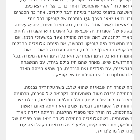
קראו לזה 'הקוף שהתחפש' ואחר כך ב-52' זה יצא פעם
ראשונה בדפוס כסיפור בעיתון דבר לילדים. אחר כך הספרים
וכו' ומאז יצאו בערך 156 כותרים של קופיקו בכל מיני
וריאציות כאשר אחד הדברים, וזה מאוד חשוב, שהיא עשתה
בקטע של הספרות זה שבמשך כל השנים היא הקפידה להיות
מאוד רלוונטית, זאת אומרת קופיקו צעד במשעולי הזמן. אם
היו מחשבים היה קופיקו במחשב, אם הייתה טלוויזיה בכבלים
אז קופיקו הצטרף לכבלים, הייתה תערוכה כזאת – זאת
אומרת הוא כל הזמן התחדש, היא כל הזמן הייתה מעורה בכל
החידושים שיש. מאחר שהם חיו כולם ביחד, עם המשפחה
הגרעינית, עם הילדים ועם הנכדים, כך שהיא הייתה מאוד
uptodate וכך היו הסיפורים של קופיקו.
מה שקרה זה שבאיזה שהוא שלב, כשהטלוויזיה נכנסה,
התחילה ירידה מאוד משמעותית בקריאה של ספרים, מכמויות
מאוד גדולות של ספרים, כולל החלפות בספריות, כי לנו יש
דוחות של הספריות, ובמשך שנים היא הייתה מקום ראשון
בהחלפות, זה הולך לפי מספרי החלפות, והייתה ירידה מאוד
משמעותית. כשהטלוויזיה התחילה לשדר יצאו שוב ספרים של
קופיקו, מחודשים קצת, ולצערי זה מבחינת הקהל היה עוד
סוג של מרצ'נדייז.