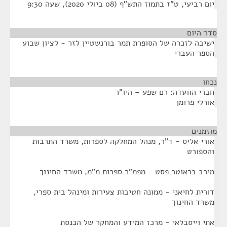
יום רביעי, ט"ז בתמוז התש"ף (08 ביולי 2020), שעה 9:30
סדר היום
ישיבה לזכרה של הסופרת תמר בורנשטיין לזר - לציון שבוע
הספר העברי
נכחו
¶
חברי הוועדה: רם שפע – היו"ר
אורלי פרומן
מוזמנים
¶
אורי אליס - ד"ר, מנהל המחלקה לספרות, משרד התרבות
והספורט
מירב בראוטר פסט - מפמ"ר ספרות מ"מ, משרד החינוך
דורית לחיאני - ממונה חטיבות צעירות ומינהל בית ספרי,
משרד החינוך
אתי וייסבלאי - מרכז המידע והמחקר של הכנסת