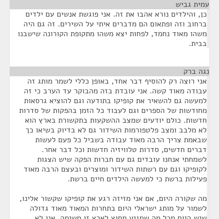
עמית גביש
¶
כן, והילדים נורא אהבו את זה. אני פוגשת אנשים עם ילדים
ברחוב וזה ופתאום הם מדברים איתי על השירים. זה גם היה
משהו מאוד נחמד, לפחות יצא משהו מתקופת הקורונה שישבנו
בבית.
נגה ברק
¶
אני רוצה רק להוסיף דבר אחד, באופן כללי לשמר מותג זה
עבודה מאוד קשה. אני עובדת בזה מהבוקר עד הערב כי זה
למעשה גם להשאיר את קופיקו בתודעה וגם להוציא גרסאות
מחודשות של הספרים וגם לעבוד כל הזמן בהפקות של סדרות
חדשות. כולם יודעים שמצב ההשקעות בתקשורת בארץ הוא
לא מלבב ומצב פלטפורמות השידור גם לא בדיוק בשיאו כך
שבאמת צריך הרבה מאוד עבודה בשביל כל פעם לעשות
דברים חדשים, סדרות טלוויזיה חדשות וכל דבר אחר.
לשמחתי אנחנו עובדים גם עם חברות הפקה שיש הצגות
לקופיקו וגם עם רשתות השידור ומוצרים ובעצם הרבה מאוד
פעילות ברשת כי למעשה הילדים חיים ברשת.
מה שקורה היום, אם אני מזיזה רגע את קופיקו שקשור אלינו,
לשמור על מותג ישראלי היום בתחרות המאוד מאוד גדולה
שיש היום מכל מה שמגיע מחוץ לארץ זו משימה, אני לא