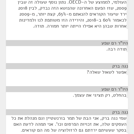
העולמי, לממוצע של ה-OECD. נתון נוסף שעולה זה שבין
2009, שזו הפעם האחרונה שהנושא הזה נבדק, לבין 2018
ירד שיעור הקוראים להנאתם מ-65%, קצת יותר, מ-2009
לכאמור 60% ב-2018, והירידה הזו משותפת לנו ולמדינות
אחרות שבהן היא אפילו הייתה יותר חמורה. תודה.
היו"ר רם שפע
¶
תודה רבה.
נגה ברק
¶
אפשר לשאול שאלה?
היו"ר רם שפע
¶
בהחלט, רק תציגי את עצמך.
נגה ברק
¶
שמי נגה ברק, אני הבת של תמר בורנשטיין וגם מנהלת את כל
העסקים שלה, את זכויות הפרסום וכו'. אני תמהה לדעת האם
בסקר שעשיתם ירדתם גם לרזולוציה של מה הם קוראים.