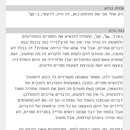
עמית גביש
¶
רק אולי תני את התזמון כאן, זה היה, לדעתי, ב-95'.
נגה ברק
¶
בערך, 94', 95', התחילו להוציא את הספרים המחודשים
ולמעשה זה נהיה עוד סוג של מרצ'נדייז כמו בובות וכמו
דברים אחרים, אבל איך אמא שלי הייתה אומרת? זה בכלל לא
משנה, מה שגורם להם לקחת ספר ולקרוא זה מה שחשוב. זאת
אומרת שאם פעם הסיפורים יצרו טלוויזיה אז היום הטלוויזיה
בעצם היא זאת שגורמת לעשות ספרים חדשים.
ומעבר לזה, מאחר שאנחנו מקפידים כל הזמן להמשיך
ולהוציא ספרים, כמובן באמצעות העורכים הטובים של
ההוצאה, אנחנו קצת משנים פה ושם את השפה שתהיה מאוד
רלוונטית, כי אין מה לעשות, הדברים צריכים להתעדכן.
דברים שנכתבו בשפה של שנות ה-50 וה-60 לא מתאימים
לילדים של היום והוצאנו גם כל מיני גרסאות של הדברים,
אבל בסופו של דבר אנחנו רואים עלייה במכירת ספרים, לא
כמו שהיה בשנים קודמות, אבל משהו.
בסיכום, מה שאני רציתי לומר, ומהנתונים שאני יודעת גם