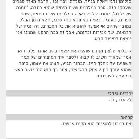
סולימן ודני ו'אלה בנייך, מולדת' וכו' וכו', הרבה מאוד ספרים
שעסקו בזה. ספר במלחמת ששת הימים שהיא כתבה, 'יומנה
של ילדה', יומנה של ישראלה במלחמת ששת הימים, שהם
ספרים, בעיניי, באמת באופן אובייקטיבי, יוצאים מן הכלל.
כמובן שהיום אי אפשר להוציא את כל הספרים, זה עניין של
הוצאות, של מכירות וכדומה, אבל זה ככה הרקע שממנו אני
יוצאת לסיפור הבא.
קיבלתי טלפון מאדם שהציג את עצמו בשם אהוד פלג והוא
אמר שמאוד חשוב לו לבוא ולספר איך הסיפורים של תמר
השפיעו על מהלך חייו. הבחור הגיע, הציג את עצמו, סיפר
שהוא עורך דין שעסק בבג"צים, אחר כך הוא היה יושב ראש
המועצה לצרכנות.
יהודית גידלי
¶
לשעבר, כן.
קריאה
¶
את המכון להגינות הוא הקים עכשיו.