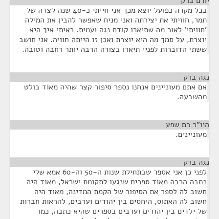
יורם ברק
¶
בכל מקרה כפועל יוצא מכך אני חייתי כ-40 שנה לצדה של
תמר, חוויתי את יצירתה ואני מניח שאפשר להבין את המילה
'חוויתי' לאור מה שתיארו קודם נגה ועמית. ראיתי איך היא
יוצרת, על סמך מה היא יוצרת ואכן זו הייתה חוויה. אני חושב
ששתי הדוברות לפניי תיארו בצורה הרבה יותר רחבה וטובה.
נגה ברק
¶
אם אתם מעוניינים אנחנו נספר סיפור קצר שהיה מאוד בולט
מהשבעה.
היו"ר רם שפע
¶
מעוניינים.
נגה ברק
¶
לפני כן אני אספר שבתחילת שנות ה-50 וה-60 אמא שלי
כתבה הרבה מאוד ספרים שנגעו לתקומת ישראל, מאוד היה
חשוב לה לספר את הסיפור של הקמת המדינה, מאוד היה
חשוב לה האתוס, היחסים בין יהודים וערבים, להראות חברות
של ילדים בין יהודים וערבים בספרים שהיא כתבה, כמו