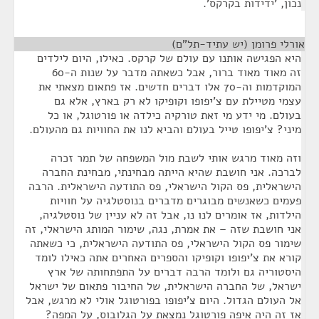
נכון, 'ידידות בקרקס'.
אורלי פרומן (יש עתיד-תל"ם)
¶
היא הפגישה אותנו עם עולם של קרקס. כאילו, היום לילדים
זה מאוד מאוד ברור, אבל כשאתה מדבר על שנות ה-60
המוקדמות וה-70 אלו דברים חדשים. אז פתאום מצאתי את
עצמי מטיילת עם צ'יפופו וקופיקו לא רק בארץ, אלא גם
בעולם. מי ידע מי זאת טורקיה כילדה או פורטוגל, או כל
מיני? צ'יפופו טייל בעולם והביא לנו את החוויות גם מהעולם.
וזה מאוד מרגש אותי לשבת מול המשפחה של תמר זכרה
לברכה. אני חושבת שהיא הייתה מבחינתי, מבחינת החברה
הישראלית, פס הקול הישראלי, פס התודעה הישראלית. הרבה
פעמים כשאנשים מבוגרים מדברים בנוסטלגיה על חוויות
הילדות, אז אומרים לנו נו, אבל זה לא עניין של נוסטלגיה,
אני חושבת שזה – את אמרת, נגה, שימור המותג הישראלי, זה
שימור פס הקול הישראלי, פס התודעה הישראלית, כי כשאתה
קורא את צ'יפופו וקופיקו והספרים האחרים אתה כאילו לומד
היסטוריה גם ולומד הרבה דברים על התפתחותה של ארץ
ישראל, של החברה הישראלית, של החיבור פתאום של ישראל
אל העולם הגדול. היום צ'יפופו בפורטוגל אולי לא מרגש, אבל
אז זה היה איפה פורטוגל נמצאת על הגלובוס, על המפה?