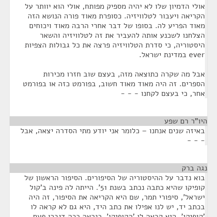
אולי הדמיון שלו לא יהיה מספיק מפותח, אולי הוא יוותר על
הקריאה ויעבור לטלוויזיה. כסופרת מאוד פורה הנושא הזה
מאוד הפריע לה. בסופו של דבר אחרי הרבה מאוד ויכוחים
הצלחנו לשכנע אותה להעביר את זה לטלוויזיה והשאר
היסטוריה, כי סדרת הטלוויזיה פרצה את כל גבולות הצפיות
ever במדינת ישראל.
אבל מה שקרה כתוצאה מזה, בעצם שוב חזרו מכירות
הספרים. זה היה מאוד מאוד חשוב, בפורמט כזה או בפורמט
אחר, כי בעצם לקחנו - - -
היו"ר רם שפע
¶
באיזה שנים אנחנו – כלומר אני יודע מתי הסדרה יצאה, אבל
- - -
נגה ברק
¶
בוא נדבר על ההיסטוריה של הסיפורים. הסיפור הראשון של
קופיקו שהיא כתבה נכתב בשנת 51'. הייתה לה פינה ב'קול
ישראל', סיפורי תמר, שם היא הקריאה את הסיפור, זה היה
בכתב יד, יש לנו אפילו את כתב היד, היא גם לא קראה לו
'קופיקו', היא קראה לו 'הקופיקו', כנראה ככה דיברו פעם,