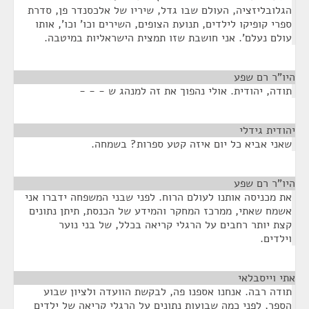
הגלובליזציה, העולם שבו גדל, שיריו של אלכסנדר פן, סדרת
ספרי קופיקו לילדים, תנועת הצופים, השירים וכו' וכו', אותו
עולם נעלם'. אני חושבת שזו תמצית הישראליות במיטבה.
היו"ר רם שפע
¶
תודה, יהודית. אולי נהפוך את זה למנהג ש - - -
יהודית גידלי
¶
שאני אביא כל יום איזה קטע ספרות? בשמחה.
היו"ר רם שפע
¶
את מכניסה אותנו לעולם הרוח. לפני שבני המשפחה ידברו אני
אשמח שאתי, ממרכז המחקר והמידע של הכנסת, תיתן נתונים
קצת יותר רחבים על הרגלי קריאה בכלל, של בני נוער
וילדים.
אתי וייסבלאי
¶
תודה רבה. אנחנו אספנו פה, לבקשת הוועדה ולציון שבוע
הספר, לפני כמה שבועות נתונים על הרגלי קריאה של ילדים