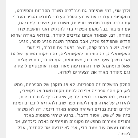
ולכן אני, כמי שהייתה גם מנכ"לית משרד התרבות והספורט,
בתקופתי העברנו את שבוע הספר העברי לחודש הספר העברי
עם הרבה מאוד מפגשי סופרים, משוררים, יוצרים למיניהם,
עם הציבור בכל מקום אפשרי כדי להנגיש ואני חושבת שזו
נקודה, רם, שמאוד אנחנו צריכים לעודד, בוודאי באיזה שהוא
חודש שהפוקוס עליו, אבל במהלך השנה מגיע סופר, מגיע
יוצר, יושב בבית קפה, יושב בפאב עם חבר'ה, כי זאת
האקטואליה, זה החיבור לאקטואליה, זה המקום הטבעי שלהם
ואז במשך שעה יושבים, משוחחים, הוא מדבר, הם שואלים
שאלות ומתנהל שיח והתוודעות מאוד מאוד אותנטיים ליצירה
וגם מעודד מאוד את הצעירים לקרוא.
החלק המשלים זה הספריות. לא פג תוקפן של הספריות, ממש
לא, רק מה? ספרייה צריכה להיות מקום מאוד אטרקטיבי,
מונגש, כמו שאנחנו רוצים לבוא, שיהיה כיף להתרווח שם,
להיזרק על איזה פוף ולקחת ספר טוב ולהקריא לחברים ופינת
ילדים ופינת נכדים ושיהיה משהו מאוד דינמי. זה לא משהו
כזה של 'ששש, אסור לדבר'. ברגע שיהיו מקומות כאלה
והורים צעירים מחפשים מקומות חווייתיים כאלה לילדים, אז
אנחנו נעשה עוד צעד כדי, אני לא יודעת אם להחזיר, אבל
לשמר.