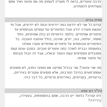
הרבה עשורים, נראה לי מעניין לשמוע מה את עושה ואיך אתם
מצליחים להתחדש.
עמית גביש
¶
קודם כל אני לא יודעת כמה יודעים וכמה לא יודעים, אבל מי
שקצת מעורה יודע שכל הסיפורים של קופיקו מבוססים על
סיפורים אמיתיים. כלומר הדמויות הן כולן אמיתיות, החל
מתמר, שלמה, נגה, יורם, אורנה, כולל שושנה השכנה. כל
הסיפורים מבוססים על סיפורים אמיתיים שקרו אצלנו
במשפחה ובבית לאורך כמה עשורים טובים. כמובן שהם קצת
מתובלים ומוסיפים קצת הומור וכאלה, אבל זה הכול מבוסס
על סיפור אמיתי.
מה אני עושה? אני בגדול מפיקה את מופעי החוץ, לא מופעים
שמתרחשים בהיכל התרבות, אלא מופעים שקורים בעיריות,
ברשויות, בקניונים, באירועים פרטיים, כל דבר כזה.
היו"ר רם שפע
¶
וזה קורה? כלומר יש הרבה, אתם בהתפתחות, בעצירה,
בירידה?