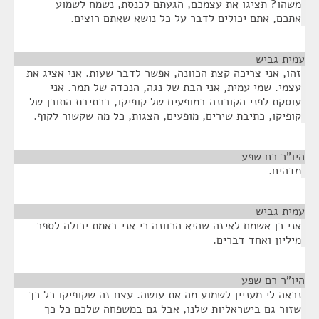
משהו? תציגו את עצמכם, הגעתם לכנסת, נשמח לשמוע
אתכם, אתם יכולים לדבר על כל נושא שאתם רוצים.
עמית גביש
¶
זהו, אני צריכה קצת הכוונה, אפשר לדבר שעות. אני אציג את
עצמי. שמי עמית, אני הבת של נגה, הנכדה של תמר. אני
עוסקת לפני הקורונה במופעים של קופיקו, בכתיבת התוכן של
קופיקו, כתיבת שירים, מופעים, הצגות, כל מה שקשור לקוף.
היו"ר רם שפע
¶
מדהים.
עמית גביש
¶
אני כן אשמח לאיזה שהיא הכוונה כי אני באמת יכולה לספר
מיליון ואחד דברים.
היו"ר רם שפע
¶
נראה לי מעניין לשמוע מה את עושה. עצם זה שקופיקו כל כך
שזור גם בישראליות שלנו, אבל גם במשפחה שלכם כל כך