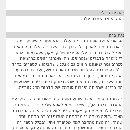
יהודית גידלי
¶
הוא היחיד שטרם עלה.
נגה ברק
¶
אז אני אייצג אותו בדברים האלה, הוא אמור להשתתף. מה
שאנחנו רואים לאורך כל הדרך זה בעצם מה הילדים קוראים,
ואני לא מדברת רק על הספרים של קופיקו, אלא מאחר שאני
די מעורה בדברים שנקראים, מה שאנחנו רואים בהוצאות
ספרים ומה שאנחנו רואים גם אצלנו, שהביקוש לספרים בדרך
כלל זה ספרים שהילדים מכירים את הנושא, ואני מדברת על
הקטנים יותר, כי סך הכול הרגלי הקריאה מתחילים בגילאים
יותר צעירים, אנחנו רואים שהילדים קוראים ספרים שלמעשה
הם הכירו, שהייתה היכרות קודמת של הדמות מהטלוויזיה.
זה מחזיר אותי לאיזה שהוא סיפור קטן שאני יכולה לשתף את
הוועדה. בשנת 92', כשאני באתי לאמא שלי לומר לה שאנחנו
צריכים להוציא את קופיקו מהספר לטלוויזיה הייתה התנגדות
מאוד גדולה מצדה כי מבחינתה הטלוויזיה זה מדיום יותר
שטוח, זה קצת מתחבר למה שסיפרה אתי, ובכלל הספר זה
הדבר הכי חשוב ומי שיעבור לטלוויזיה אולי לא יקרא ספרים,