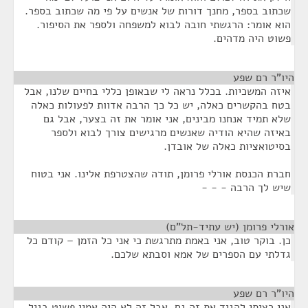
שכתוב בספר, מחנך דורות של אנשים על פי מה שכתוב בספר.
הוא אומר: הרגשתי חובה לבוא למשפחה ולספר את הסיפור.
פשוט היה מדהים.
היו"ר רם שפע
¶
איזה המשכיות. בכלל נראה לי שבאופן כללי בחיים שלנו, אבל
בטח בהקשרים כאלה, יש כל כך הרבה אדוות לפעולות כאלה
שלא תמיד אנחנו מבינים, אני אומר את זה בצער, אבל גם
באיזה שהיא הודיה שאנשים מרגישים צורך לבוא ולספר
בסיטואציות כאלה של אובדן.
חברת הכנסת אורלי פרומן, תודה שהצטרפת אלינו. אני בטוח
שיש לך הרבה - - -
אורלי פרומן (יש עתיד-תל"ם)
¶
כן. בוקר טוב, אני באמת מתרגשת כי אני כל הזמן – קודם כל
גדלתי עם הספרים של אמא וסבתא שלכם.
היו"ר רם שפע
¶
אני רציתי להגיד את זה גם, אבל זה לא היה אמין פשוט בגיל.