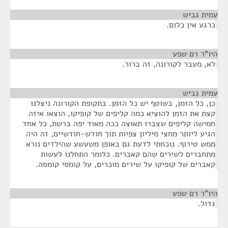
עמית גביש
¶
כרגע אין כלום.
היו"ר רם שפע
¶
לא, מעבר לקורונה, זה ברור.
עמית גביש
¶
כן, כל הזמן, בשוטף יש כל הזמן. בתקופת הקורונה ניצלנו
קצת את הזמן להוציא כמה קליפים של קופיקו, הוצאו איזה
חמישה קליפים שצברו תאוצה ככה מאוד יפה ברשת, כל אחד
הגיע ליותר מחצי מיליון צפיות תוך חודש-חודשיים, זה היה
ממש טירוף. נוכחתי לדעת גם באופן משעשע שהילדים נורא
מתחברים לשירים שהם קאברים. כלומר התחלנו לעשות
קאברים של קופיקו על שירים מוכרים, על קומסי קומסה.
היו"ר רם שפע
¶
גדול.