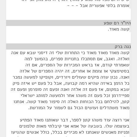
אומרת בלתי אפשרית אבל - - -
היו"ר רם שפע
¶
קשה מאוד.
נגה ברק
¶
קשה מאוד מאוד מאוד כי התחרות שלי זה דיסני שבא עם אנה
ואלזה. ואגב, אם תסתכלו בחנויות ספרים, בהמשך למה
שאמרתי קודם, אז בראש המכירות של הספרים, אם זה
בסטימצקי או צומת או אחרים, זה יהיה הספרים של אלזה
ואנה. נכון שזה פיקים שעולים ויורדים, וקופיקו למעשה נמכר
כל הזמן באיזה שהיא רמה קבועה, אבל כל פעם יש איזה פיק
שבא במקום, אז פעם זה אלזה ואנה ופעם זה סופרמן ופעם זה
ספיידרמן וכל פעם זה משהו אחר ולמעשה למותג ישראלי
קטן, להילחם בכל הכוחות האלה זה סיפור מאוד קשה. אנחנו
מאוד משתדלים ועושים הכול גם לשמור על המורשת.
אני רוצה עוד משהו קטן לספר, דבר שאותנו מאוד הפתיע
בעוצמה שלו. בשבעה של אמא אני קיבלתי מאות טלפונים
ופניות מאנשים שאנחנו לא מכירים בכלל, כולל אנשים שהגיעו