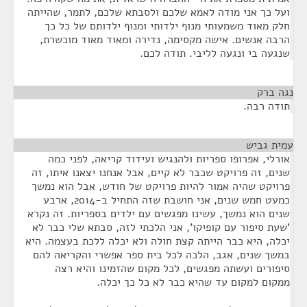
ועל כך אני מודה לאמא שלכם ולסבתא שלכם, לתמר, שהייתה
חלק מאוד משמעותי מנוף ילדותי ומנוף ילדותם של כל כך
הרבה אנשים. אישה מקסימה, נדירה ומאוד מאוד מוכשרת,
שנגעה בי ונגעה לליבי. תודה לכם.
נגה ברק
¶
תודה רבה.
עמית גביש
¶
אורלי, אפרופו ספריות ולהנגיש ועידוד קריאה, לפני כמה
שנים, זה פרויקט שכבר לא קיים, אבל אנחנו יצאנו איתו, זה
פרויקט שהיה אמור להיות פרויקט של חודש, אבל הוא נמשך
כמעט חמש שנים, אני חושבת שזה התחיל ב-2014, ארבע
שנים הוא נמשך, עשינו מפגשים עם ילדים בספריות. זה נקרא
'שעת סיפור עם קופיקו', אני הלכתי לזה, סבתא שלי כבר לא
יכלה, היא כבר הייתה קצת חולה ולא יכלה ללכת בעצמה. היא
במשך שנים, אגב, הלכה לכל בית ספר אפשרי והקריאה להם
סיפורים ועשתה מפגשים, לכל מקום שהזמינו והיא רצה
ממקום למקום עד שהיא כבר לא כל כך יכלה.