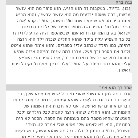
נגה ברק
¶
נכון, בדיוק. בעקבות זה הוא הגיע, הוא סיפר מה הוא עושה
עכשיו, ככה שאתם יודעים מה הוא עושה עכשיו, והוא הביא
איתו ספר מרופט שיצא בשנת 60' ומשהו, הספר נקרא 'אלה
בנייך מולדת'. הספר הזה מספר סיפור של ילדים במדינת
ישראל בקום המדינה והוא אמר שכשהספר הזה הגיע לידיו זה
כל כך השפיע עליו כילד שהוא החליט שכזה ילד הוא רוצה
להיות, כמו הילד שכתוב עליו בספרים. והוא אומר שהוא ציטט
ולמד את הספר וכך פעל. עברו כמה שנים והייתה איזה שהיא
תחרות בתל אביב של כתיבת חיבור, איזה ספר הכי השפיע
עליי והוא כתב וסיפר על הספר 'אלה בנייך מולדת' וקיבל פרס
ראשון.
אחר כך הוא אמר
¶
עבר כמה זמן והרגשתי שאני חייב לפגוש את אמא שלך, כי
הוא כבר בגר ונכנס לאיזה שהיא עמותה, נדמה לי אתגרים או
דברים אחרים שהוא עשה, אני לא זוכרת את השמות של
העמותות, והוא החליט שהוא רוצה לקנות לכל הילדים ולכל
האנשים שהוא מטפל בהם בעמותה את הספר. הספר לא היה
בחנויות, הוא בא לאמא שלי ואמא שלי אמרה לו: מצדי
תשכפל, תדפיס ותיתן לכולם. וזה מה שהוא עשה, הוא בעצם
חילק את זה לכולם והוא אומר: עד היום אני פועל לפי מה