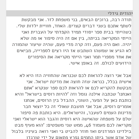
יהודית גידלי
¶
תודה רבה, ברוכים הבאים, בני משפחת לזר. אני מבקשת
לשתף אתכם בשני דברים קצרים. האחד, חוויית ילדות שלי.
כשהייתי בבית ספר יסודי תמיד הקפדתי על העברית ואני
הייתי המקריאה בכיתה, בין אם זה היה סיפור או מה שלא
יהיה. ואם היה פעם, וזה קרה מדי פעם, שהיה שיעור שהמורה
לא הגיע או שמשהו השתבש אז היו רצים לספרייה, מביאים
את אחד מספרי תמר ואני הייתי מקריאה את הסיפורים
הידועים לכולם. זה באופן אישי.
אבל אני רוצה להראות לכם שכנראה שהחוויה הזו היא לא
אישית בכלל, כנראה שזה חוצה את מדינת ישראל. אני
מבקשת להקריא לכם או להראות לכם ספר שנקרא 'אתם
ואנחנו' שכתבה אילנה גומל וזה 'להיות רוסים בישראל' והיא
כותבת כאן על הפער, השוני, ההבדל בין הרוסים, אנחנו
אומרים רוסים, אבל אני חושבת שאולי זה כל יוצאי חבר
מדינות העמים לשעבר, והישראלים. היא כותבת פה סיפור
שלם על משפחה שהאישה היא רוסית והגבר הוא ישראלי ואני
מקריאה לכם מעמוד 46, ממש שני משפטים: 'הוא מעיף מבט
בילדינו המרדנים ואז חוזר להביט בי ואני רואה בעיניו בלבול
של אדם אשר ביתו החמים נפרץ פתאום על ידי טורנדו