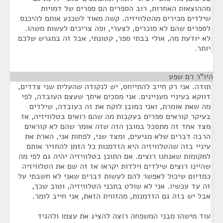
מההוצאות האחרות, רוב הספרים הם ספרים של דמויות
שילדים מכירים מהטלוויזיה. קשה מאוד לשכנע אותם להיכנס
לספרים שהם לא מוכרים, לצערי, ופה צריכים לעשות משהו.
לא יודעת מה, אולי בבתי ספר, קטונתי, אבל זה במגרש שלכם
יותר.
היו"ר רם שפע
¶
תודה. אני רק חייב להתייחס, יש לנקודה שהעלית שני צדדים,
דווקא בעיניי מעניינים. אני מסכים איתך שעצם העובדה, לפי
מה שאת אומרת, ואני כמובן לוקח את זה כעובדה, שילדים
בעיקר קוראים ספרים בעקבות מה שהם רואים בטלוויזיה, אז
מצד אחד זה מתסכל במובן הזה שזה אומר שהם לא קוראים
הרבה דברים שלא מגיעים, ומצד שני, לפחות אני, הארת את
עיניי בזה שהטלוויזיה היא הזדמנות כל הזמן להחזיר אותם
למקומות שאנחנו רוצים. אם התוכן בטלוויזיה יהיה גם לפי מה
שהיינו רוצים שילדים וילדות יקראו אז זה שם את הטלוויזיה
כמדיום שיכול לאפשר להם לעשות דברים שאני לא חשבתי על
זה עד עכשיו. אני לא שולט בתכני הטלוויזיה, וטוב שכך,
אבל יש בזה גם הזדמנות, מהזווית הזאת, אני חייב לומר.
עוד מישהו מבני המשפחה רוצה להציג את עצמו ולהגיד