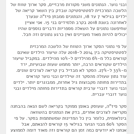
ובני נוער. הנתונים משני מקורות מרכזיים, סקר ארוך טווח של
הלשכה המרכזית לסטטיסטיקה שבדק בין השאר קריאה של
ילדים בגילאי 7 עד 18, והנתונים ממבחן פיז"ה שנערך
לאחרונה בשנת 2018 בקרב תלמידים בני 15. אני אציין
שחיפשנו נתונים על השאלה מספריות ודברים נוספים שהיו
יכולים להיות מאוד מעניינים ואין כרגע נתונים וזה חבל.
על פי נתוני הסקר ארוך הטווח של הלשכה המרכזית
לסטטיסטיקה בין 2014 ל-2018 עלה שיעור הילדים שאינם
קוראים כלל מ-6% מהילדים ל-10% מהילדים. במקביל שיעור
הילדים שקוראים הרבה, יותר מחמש שעות שבועיות, ירד
מ-33% ל-27%. הסקר לא מבדיל בין קריאה לצרכים שונים.
עוד נתון שעולה מהסקר זה שילדים ובני נוער קוראים
בתדירות פחותה מקבוצות גיל אחרות, ממבוגרים יותר. ילדים
ובני נוער דוברי ערבית קוראים בתדירות פחותה מילדים ובני
נוער דוברי עברית.
סקר פיז"ה, שעוסק באופן ממוקד בקריאה לשם הנאה בהבחנה
מקריאה לצרכים אחרים, בדק את הנתונים בהשוואה
בינלאומית, כלומר בין כל המדינות שמשתתפות בסקר. על פי
הסקר 60% מבני הנוער בגילאי 15 קוראים להנאתם, אבל
אנחנו לא יודעים כמה זמן הם קוראים וזה מאוד דומה לממוצע