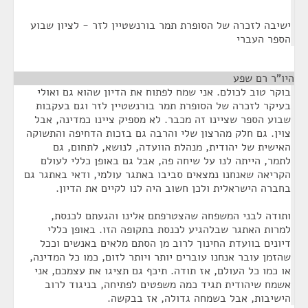
ישיבה לזכרה של הסופרת תמר בורנשטיין לזר - לציון שבוע
הספר העברי
היו"ר רם שפע
¶
בוקר טוב לכולם. אני שמח לפתוח את הדיון שהוא גם ואולי
בעיקר לזכרה של הסופרת תמר בורנשטיין לזר וגם בעקבות
שבוע הספר שציינו זה מכבר. לא מספיק ציינו כמדינה, אבל
צוין. גם חלק מהרצון שלי והרבה גם בזכות הדחיפה והתשוקה
האישית של יהודית, מנהלת הוועדה, לנושא, לתחום, גם
לתמר, הייתה לנו על שיחה פה, אבל גם באופן כללי לעולם
הקריאה שאנחנו נמצאים סביבו באתגר עולמי, ודאי באתגר גם
בחברה הישראלית ולכן חשוב היה לנו לקיים את הדיון.
ותודה לבני המשפחה שהצטרפתם אלינו והגעתם לכנסת,
למרות האתגר שבלהגיע לכנסת בתקופה הזו. באופן כללי
דיונים בוועדת החינוך לרוב מן הסתם מלאים באנשים וככל
שהזמן עובר אנחנו עוברים יותר ויותר לזום, כמו כל המדינה,
או כמו כל העולם, אז תודה. תיכף גם תציגו את עצמכם, אני
אשמח שיהודית תגיד כמה משפטים לפתיחה, בניגוד לרוב
הישיבות, אבל בשמחה גדולה, אז בבקשה.