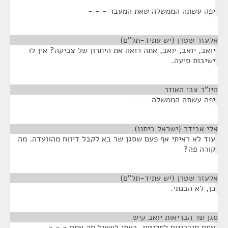
יפה עשתה הממשלה שאת המעבר - - -
אלעזר שטרן (יש עתיד-תל"ם)
¶
יואב, יואב, יואב, אתה רואה את היתרון של צביקה? אין לו
ישיבות סיעה.
היו"ר צבי האוזר
¶
יפה עשתה הממשלה - - -
אלי אבידר (ישראל ביתנו)
¶
עוד לא ראיתי אף פעם שסגן שר בא לקבל דיווח מהוועדה. מה
קורה פה?
אלעזר שטרן (יש עתיד-תל"ם)
¶
כן, לא הבנתי.
סגן שר הבריאות יואב קיש
¶
אתם סוברניים לחלוטין. באתי לשאול מה אתם - - -