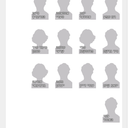
ינון
אוסאמה
ניצן
רם שפע
אזולאי
סעדי
הורוביץ
טלי
מיכל שיר
שלמה
פלוסקוב
סגמן
ניר ברקת
קרעי
אורנה
משה
ברביבאי
יואב קיש
עוזי דיין
יעלון
צבי
האוזר