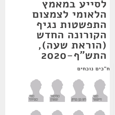
לסייע במאמץ
הלאומי לצמצום
התפשטות נגיף
הקורונה החדש
(הוראת שעה),
התש"ף-2020
ח"כים נוכחים
אבי
אלעזר
אלי
דיכטר
רם בן ברק
שטרן
אבידר