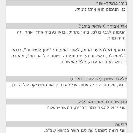
מירי פרנקל-שור
¶
כן, הנימוק הוא אותו נימוק.
אלי אבידר (ישראל ביתנו)
¶
הנימוק לגבי כולם. בואו נתחיל. בואו נעבור אחד-אחד, זה
יהיה מהר.
בסעיף 1א להצעת החוק, לאחר המילים: "מתן אפשרות", יבוא:
"לממשלה, באישור ועדת החוץ והביטחון של הכנסת", ולא רק
"יבוא לעיון הוועדה, אלא לאישורה.
אלעזר שטרן (יש עתיד-תל"ם)
¶
רגע, סליחה. שנייה אחת. אני לא מבין את הטכניקה של הדיון.
סגן שר הבריאות יואב קיש
¶
אני יכול להגיד כמה דברים, היושב-ראש?
קריאה
¶
אני רוצה לשמוע את סגן השר בנושא שב"כ.