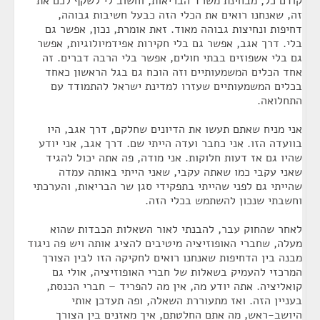
קודם כל, מבחינת משרד הבריאות, וחשוב לי לשקף לכם את
זה, שאנחנו רואים את הכלי הזה כבעל חשיבות גבוהה,
דחיפות ונחיצות גבוהה מאוד. זאת אומרת, נכון, אפשר גם
בלי. דרך אגב, אפשר גם בלי חקירות אפידמיולוגיות, אפשר
גם בלי אשפוזים בבתי חולים, אפשר בלי הרבה דברים. זה
אחד הכלים המשמעותיים וזה הוכח גם בגל הראשון כאחד
בכלים המשמעותיים שעזרו למדינת ישראל להתמודד עם
התחלואה.
אני מניח שאתם תעשו את הדיונים שחלקם, דרך אגב, היו
בוועדה הזו. אני כחבר ועדה הייתי שם. דרך אגב, אני יודע
שהיו גם אז דעות חלוקות. אני מודה, פה אתה יכול להגיד
שאני עקבי כמו שאתה עקבי, שאני הייתי באותה עמדה
שהייתי גם לפני שהייתי בתפקידי סגן שר הבריאות, והערכתי
וחשבתי שנכון להשתמש בכלי הזה.
לאחר שהחוק עבר, להבנתי לאור השאלות הכבדות שהוא
מעלה, שחברי האופוזיציה מיטיבים להציג אותה ויש פה ניגוד
מבנה בין הדחיפות שאנחנו רואים לחקיקה הזו לבין הצורך
המרכזי להעמיק בשאלות של חברי האופוזיציה, אולי גם
קואליציה. אתה יודע מה, אין מה להפריד – חברי הכנסת,
בעניין הזה. ואז מתעוררת השאלה, ופה תעדכן אותי
היושב-ראש, מה אתם החלטתם, איך מאזנים בין הצורך