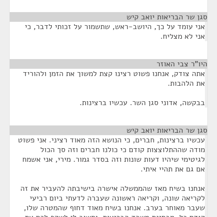
סגן שר הבריאות יואב קיש
¶
אני עומד על כך, היושב-ראש, שתשמור על זכותי לדבר, כי
אני לא מצליח.
היו"ר צבי האוזר
¶
אתה צודק, אנחנו פשוט רצינו קצת למשוך את הזמן ולהוריד
את הלהבות.
בבקשה, אדוני סגן השר. עכשיו ברצינות.
סגן שר הבריאות יואב קיש
¶
עכשיו ברצינות, חברים, כי הנושא הזה מאוד רציני. אני פשוט
מודה שההתלוצצות קודם כי כולנו חברים וזה סך הכול
לגיטימי שיהיו דעות שונות וזה בסדר גמור. מירי, אני אשמח
אם גם את תהיי איתי.
אנחנו בשיח מאז שהממשלה אישרה בישיבתה להעביר את זה
לקריאה שונה, וקריאה ראשונה שעברה לדעתי ביום רביעי
שעבר מאוחר בערב. אנחנו בשיח מאוד דחוף שהמטרה שלו,