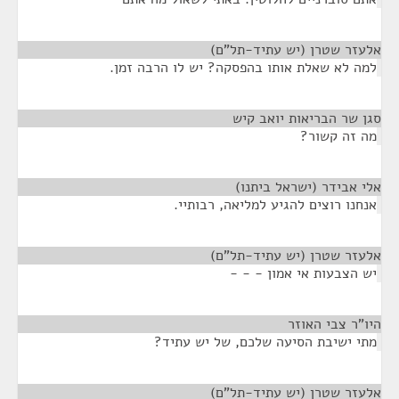
אלעזר שטרן (יש עתיד-תל"ם)
¶
למה לא שאלת אותו בהפסקה? יש לו הרבה זמן.
סגן שר הבריאות יואב קיש
¶
מה זה קשור?
אלי אבידר (ישראל ביתנו)
¶
אנחנו רוצים להגיע למליאה, רבותיי.
אלעזר שטרן (יש עתיד-תל"ם)
¶
יש הצבעות אי אמון - - -
היו"ר צבי האוזר
¶
מתי ישיבת הסיעה שלכם, של יש עתיד?
אלעזר שטרן (יש עתיד-תל"ם)
¶