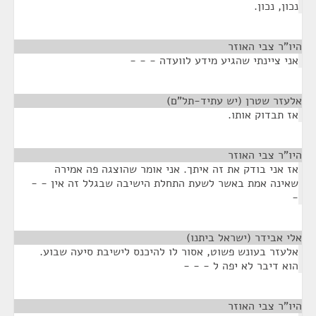
נכון, נכון.
היו"ר צבי האוזר
¶
אני ציינתי שהגיע מידע לוועדה - - -
אלעזר שטרן (יש עתיד-תל"ם)
¶
אז תבדוק אותו.
היו"ר צבי האוזר
¶
אז אני בודק את זה איתך. אני אומר שהוצגה פה אמירה
שאינה אמת באשר לשעת התחלת הישיבה שבגלל זה אין - -
-
אלי אבידר (ישראל ביתנו)
¶
אלעזר בעונש פשוט, אסור לו להיכנס לישיבת סיעה שבוע.
הוא דיבר לא יפה ל - - -
היו"ר צבי האוזר
¶