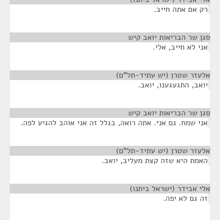
רק אם אתה חייב.
סגן שר הבריאות יואב קיש
¶
אני לא חייב, אלי.
אלעזר שטרן (יש עתיד-תל"ם)
¶
יואב, התגעגענו, יואב.
סגן שר הבריאות יואב קיש
¶
אני שמח. גם אני. אתה רואה, בגלל זה אני אוהב להגיע לפה.
אלעזר שטרן (יש עתיד-תל"ם)
¶
האמת היא שזה קצת מעליב, יואב.
אלי אבידר (ישראל ביתנו)
¶
זה גם לא יפה.