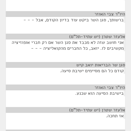
היו"ר צבי האוזר
¶
ברשותך, סגן השר ביקש עוד בדיון הקודם, אבל - - -
אלעזר שטרן (יש עתיד-תל"ם)
¶
אני חושב שזה לא מכבד את סגן השר אם רק חברי אופוזיציה
מקשיבים לו. יואב, כל החברים מהקואליציה - - -
סגן שר הבריאות יואב קיש
¶
קודם כל הם מסיימים ישיבת סיעה.
היו"ר צבי האוזר
¶
בישיבת הסיעה הוא שכנע.
אלעזר שטרן (יש עתיד-תל"ם)
¶
אז תחכה.