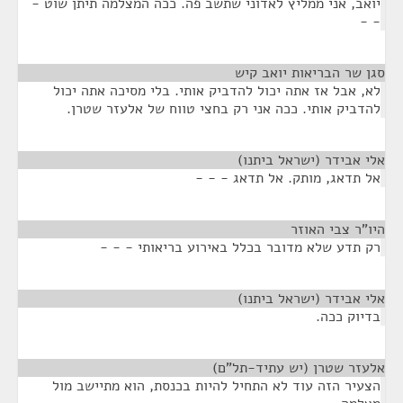
יואב, אני ממליץ לאדוני שתשב פה. ככה המצלמה תיתן שוט -
- -
סגן שר הבריאות יואב קיש
¶
לא, אבל אז אתה יכול להדביק אותי. בלי מסיכה אתה יכול
להדביק אותי. ככה אני רק בחצי טווח של אלעזר שטרן.
אלי אבידר (ישראל ביתנו)
¶
אל תדאג, מותק. אל תדאג - - -
היו"ר צבי האוזר
¶
רק תדע שלא מדובר בכלל באירוע בריאותי - - -
אלי אבידר (ישראל ביתנו)
¶
בדיוק ככה.
אלעזר שטרן (יש עתיד-תל"ם)
¶
הצעיר הזה עוד לא התחיל להיות בכנסת, הוא מתיישב מול