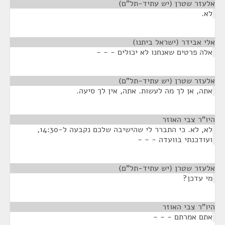
אלעזר שטרן (יש עתיד-תל"ם)
¶
לא.
אלי אבידר (ישראל ביתנו)
¶
אלה פרטים שאנחנו לא יכולים - - -
אלעזר שטרן (יש עתיד-תל"ם)
¶
אתה, אן לך מה לעשות. אתה, אין לך סיעה.
היו"ר צבי האוזר
¶
לא, לא. כי התברר לי שהישיבה שלכם נקבעה ל-14:30,
ועודכנתי בוועדה - - -
אלעזר שטרן (יש עתיד-תל"ם)
¶
מי עדכן?
היו"ר צבי האוזר
¶
אתם אמרתם - - -