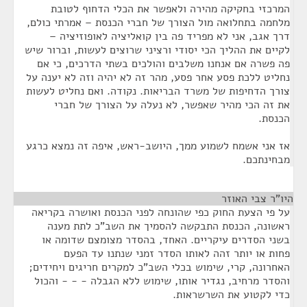
המרכזי בחקיקה מהירה ולאפשר את הכלי הדחוף לטובת
מלחמה בתחלואה מול הצורך של חברי הכנסת – אמרתי כולם,
דרך אגב, אני לא מפריד פה בין קואליציה לאופוזיציה –
לקיים את ההליך הכי יסודי ורציני שרוצים לעשות, וברור שיש
פה פשרה אם אנחנו משלבים והולכים בשתי הדרכים, כי אם
נחליט ללכת פסע אחר פסע, מהר זה לא יהיה וזה לא יענה על
צורך הדחיפות של משרד הבריאות. נקודה. ואם נחליט לעשות
את זה הכי מהיר שאפשר, לא נעלה על הצורך של חברי
הכנסת.
אז אני אשמח לשמוע ממך, היושב-ראש, איפה זה נמצא כרגע
מבחינתכם.
היו"ר צבי האוזר
¶
על פי הצעת החוק כפי שהונחה לפני הכנסת ואושרה בקריאה
ראשונה, הכנסת התבקשה להסמיך את השב"כ לתת מענה
בשני הסדרים עיקריים. האחד, בהסדר מצומצם שדומה או
פחות או יותר זהה לאותו הסדר זמני שנתנו עד הפעם
האחרונה, קרי, שימוש בכלי השב"כ למקרים חריגים ויחידים;
והסדר מרחיב, נגדיר אותו, שימוש ללא הגבלה - - - והכול
כדי לקטוע את השרשראות.