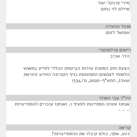
מירי פרנקל-שור
איילת לוי נחום
מנהל הוועדה
¶
שמואל לטקו
רישום פרלמנטרי
¶
הדר אביב
הצעת חוק הסמכת שירות הביטחון הכללי לסייע במאמץ
הלאומי לצמצום התפשטות נגיף הקורונה החדש (הוראת
שעה), התש"ף-2020, מ/1334
היו"ר צבי האוזר
¶
אנחנו עשינו הסתייגות לסעיף 1, ואנחנו עוברים להסתייגויות
- - -
קריאה
¶
רגע, אסף, כולם קיבלו את ההסתייגויות?