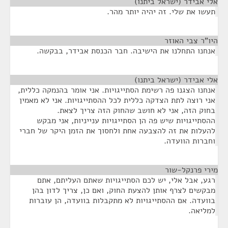
אלי אבידר (ישראל ביתנו)
¶
תעשו את שלי. זה יהיה יותר מהר.
היו"ר צבי האוזר
¶
אנחנו התחלנו את הישיבה. חבר הכנסת אבידר, בבקשה.
אלי אבידר (ישראל ביתנו)
¶
אנחנו הצגנו פה רשימת הסתייגויות. אני אומר בהנמקה כללית,
אני רוצה לתת הצדקה כללית לכל ההסתייגויות. אני לא מאמין
בחוק הזה, אני לא חושב שהחוק הזה צריך לצאת.
ההסתייגויות שיש פה הן הסתייגויות ענייניות, אני מבקש
להעלות את זה להצבעה אחת ולחסוך את הזמן היקר של חברי
וחברות הוועדה.
מירי פרנקל-שור
¶
רגע, אבל אלי, יש לכם הסתייגויות שאתם העליתם, אתם
מבקשים לצרף אותן להצעת החוק, ואם כן, צריך לדון בהן
בוועדה. אם ההסתייגויות לא מתקבלות בוועדה, הן עוברות
למליאה.