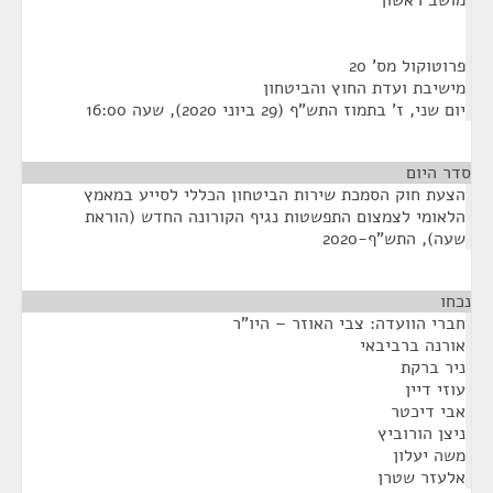
מושב ראשון
פרוטוקול מס' 20
מישיבת ועדת החוץ והביטחון
יום שני, ז' בתמוז התש"ף (29 ביוני 2020), שעה 16:00
סדר היום
הצעת חוק הסמכת שירות הביטחון הכללי לסייע במאמץ
הלאומי לצמצום התפשטות נגיף הקורונה החדש (הוראת
שעה), התש"ף-2020
נכחו
¶
חברי הוועדה: צבי האוזר – היו"ר
אורנה ברביבאי
ניר ברקת
עוזי דיין
אבי דיכטר
ניצן הורוביץ
משה יעלון
אלעזר שטרן