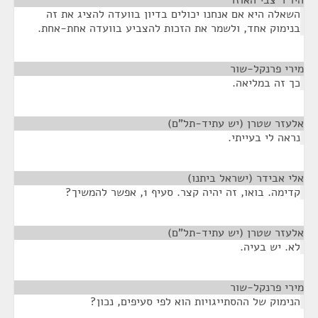
היו"ר צבי האוזר
¶
השאלה היא אם אנחנו יכולים בדיון בוועדה להציג את זה
בנימוק אחד, ולשמר את הזכות להצביע בוועדה אחת-אחת.
מירי פרנקל-שור
¶
כך זה במליאה.
אלעזר שטרן (יש עתיד-תל"ם)
¶
נראה לי בעייתי.
אלי אבידר (ישראל ביתנו)
¶
קדימה. בואו, זה יהיה קצר. סעיף 1, אפשר להמשיך?
אלעזר שטרן (יש עתיד-תל"ם)
¶
לא. יש בעיה.
מירי פרנקל-שור
¶
הנימוק של ההסתייגויות הוא לפי סעיפים, נכון?