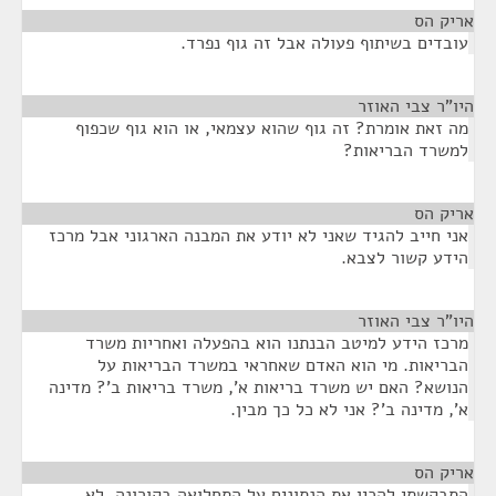
אריק הס
¶
עובדים בשיתוף פעולה אבל זה גוף נפרד.
היו"ר צבי האוזר
¶
מה זאת אומרת? זה גוף שהוא עצמאי, או הוא גוף שכפוף
למשרד הבריאות?
אריק הס
¶
אני חייב להגיד שאני לא יודע את המבנה הארגוני אבל מרכז
הידע קשור לצבא.
היו"ר צבי האוזר
¶
מרכז הידע למיטב הבנתנו הוא בהפעלה ואחריות משרד
הבריאות. מי הוא האדם שאחראי במשרד הבריאות על
הנושא? האם יש משרד בריאות א', משרד בריאות ב'? מדינה
א', מדינה ב'? אני לא כל כך מבין.
אריק הס
¶
התבקשתי להכין את הנתונים על התחלואה בקורונה, לא