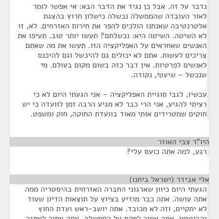
נדבר על זה. אבל כן נגיד את הדבר הבא: אי אפשר לומר
לאור העובדה שהממשלה נכשלה כישלון חרוץ בהצגת
אלטרנטיבה שאנחנו הולכים להפר את חירות האזרחים. לא, זו
לא השיטה. השיטה היא: נכשלתם? תעשו יותר טוב. תעיפו את
האנשים שאחראים על האפליקציה הזו. תעשו את מה שאתם
צריכים לעשות. אתם לא יכולים גם להיכשל וגם להיכנס
לאנשים לפרטיות. אין דבר כזה בשום מקום בעולם. מי
שנכשל – שיעוף, נקודה.
עכשיו, לגבי סוגיית האפליקציה – אני הגעתי היום לא כי
רציתי להגיע, אני הרי כבר לא מגיע הרבה זמן לוועדה כי יש
חוקים שמטרידים אותי מאוד בוועדת החוקה, חוק ומשפט.
היו"ר צבי האוזר
¶
רגע, למה אתה כועס עלי?
אלי אבידר (ישראל ביתנו)
¶
הגעתי היום כיוון שארגוני החברה האזרחית בהיסטריה ממה
אתה עושה. אתה כבר מודיע בציוץ על תוצאות הדיון שעוד
לא יתקיים, וזה לא מכובד. אתה יושב-ראש ועדת החוץ
והביטחון. אתה אמור לפקח על הממשלה. אתה אמור לאתגר