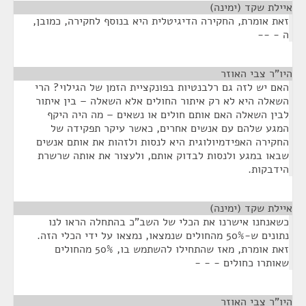
איילת שקד (ימינה)
¶
זאת אומרת, החקירה הדיגיטלית היא בנוסף לחקירה, כמובן,
ה - --
היו"ר צבי האוזר
¶
האם יש לזה גם רלבנטיות בפונקציית הזמן של הגילוי? הרי
השאלה היא לא רק איתור החולים אלא השאלה – בין איתור
לבין השאלה האם אותם חולים או נשאים – מה היה היקף
המגע שלהם עם אנשים אחרים, כאשר עיקר תפקידה של
החקירה האפידמיולוגית היא לנסות ולזהות את אותם אנשים
שבאו במגע ולנסות לבדוק אותם, ולעצור את אותה שרשרת
הידבקות.
איילת שקד (ימינה)
¶
כשאנחנו אישרנו את הכלי של השב"כ בהתחלה הראו לנו
נתונים ש-50% מהחולים שנמצאו, נמצאו על ידי הכלי הזה.
זאת אומרת, מאז שהתחילו להשתמש בו, 50% מהחולים
שאותרו כחולים - - -
היו"ר צבי האוזר
¶