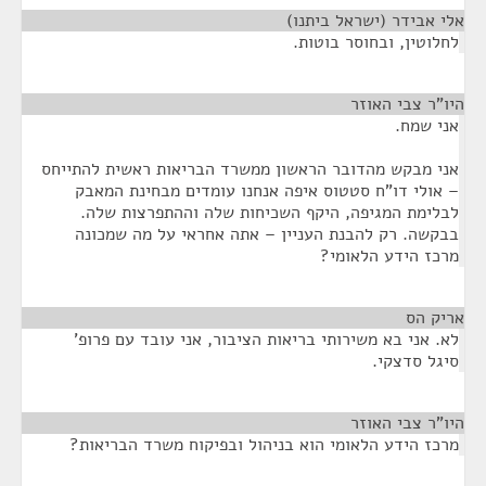
אלי אבידר (ישראל ביתנו)
¶
לחלוטין, ובחוסר בוטות.
היו"ר צבי האוזר
¶
אני שמח.
אני מבקש מהדובר הראשון ממשרד הבריאות ראשית להתייחס
– אולי דו"ח סטטוס איפה אנחנו עומדים מבחינת המאבק
לבלימת המגיפה, היקף השכיחות שלה וההתפרצות שלה.
בבקשה. רק להבנת העניין – אתה אחראי על מה שמכונה
מרכז הידע הלאומי?
אריק הס
¶
לא. אני בא משירותי בריאות הציבור, אני עובד עם פרופ'
סיגל סדצקי.
היו"ר צבי האוזר
¶
מרכז הידע הלאומי הוא בניהול ובפיקוח משרד הבריאות?