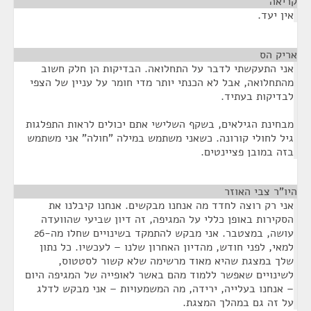
קריאה
¶
אין יעד.
אריק הס
¶
אני התעקשתי לדבר על התחלואה. הבדיקות הן חלק חשוב
מהתחלואה, אבל לא הכנתי יותר מדי חומר על עניין של הצפי
לבדיקות בעתיד.
מבחינת הגילאים, בשקף השלישי אתם יכולים לראות התפלגות
גיל לחולי קורונה. כשאני משתמש במילה "חולה" אני משתמש
בזה במובן פציינטים.
היו"ר צבי האוזר
¶
אני רק רוצה לחדד מה אנחנו מבקשים. אנחנו קיבלנו את
הסקירות באופן כללי על המגיפה, זה דיון שביעי שהוועדה
עושה, במצטבר. אני מבקש להתמקד בשינויים שחלו מה-26
למאי, לפני חודש, מהדיון האחרון שלנו – לעכשיו. כל נתון
שלך במצגת שהיא מאוד מרשימה שלא קשור לסטטוס,
לשינויים שאפשר ללמוד מהם באשר לאופייה של המגיפה היום
– אנחנו בעלייה, ירידה, מה המשמעויות – אני מבקש לדלג
על זה גם במהלך המצגת.