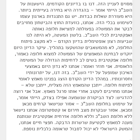
מסוים לעניין הזה. דנו בו בדיונים הקודמים. הישענות על
השב"כ הייתי אומר – בהגדרה היא בחירה בעייתית ביותר.
היא מעוררת שאלות כבדות. יש גם התנגדות בארגון עצמו
לשימוש בכלי הזה. אנחנו, כוועדת החוץ והביטחון מחויבים
לבקר את הממשלה בפעולתה למציאת חלופה נאותה
ואפקטיבית לכלי השב"כ. בלשון המעטה, לא היתה לנו
שביעות רצון אופטימלית בדיון הקודם – לא מקצב פיתוח
החלופה, לא מהמשאבים שהושקעו בתהליך. עיקר הדיון היום
יוקדש לבחינת המאמצים של הממשלה למצוא חלופה כאמור,
חלופה אפקטיבית בשים לב לדחיפות הגדולה של המשימה
הלאומית. אני חוזר ואומר: אנחנו לא נדון היום באמצעי
האיכון שמופעל על ידי השב"כ. בזה דנו, על יתרונותיו
וחסרונותיו. במהלך הדיון הקודם הוצג בפנינו מאמץ לאומי
לפיתוח חלופה. ייתכן שהמאמץ הזה מצליח, ייתכן שלא –
אנחנו מחויבים לעקוב אחרי אותו סרגל מאמץ. אבל אני רוצה
להדגיש: לצד הביקורת שנשמעה אפילו בצדק, הייתי אומר,
על שימוש בחלופת השב"כ – אסור שנישאר קרחים מכאן
ומכאן. אסור שבקרות מצב חירום או קטסטרופה אנחנו נישאר
ללא חלופת השב"כ וללא חלופה אזרחית אפקטיבית שנותנת
מענה למאמץ לקטיעת שרשרות הדבקה. חפצי חיים אנחנו,
והמשק הישראלי לא יכול לסבול טראומה כלכלית נוספת.