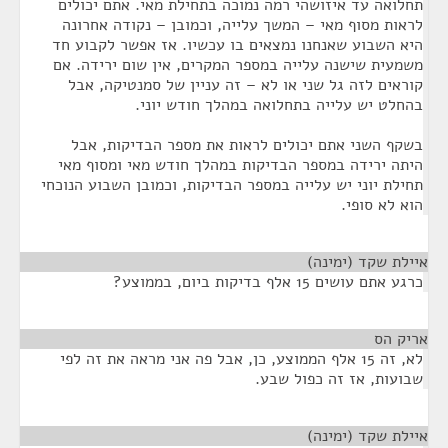
תחלואה עד איזושהי רמה נמוכה בתחילת מאי. אתם יכולים
לראות מסוף מאי – המשך עלייה, וכמובן – נקודה אחרונה
היא השבוע שאנחנו נמצאים בו עכשיו. אז אפשר לקבוע חד
משמעית שישנה עלייה במספר המקרים, אין שום ירידה. אם
קוראים לזה גל שני או לא – זה עניין של סמנטיקה, אבל
בהחלט יש עלייה בתחלואה במהלך חודש יוני.
בשקף השני אתם יכולים לראות את מספר הבדיקות, אבל
היתה ירידה במספר הבדיקות במהלך חודש מאי ומסוף מאי
תחילת יוני יש עלייה במספר הבדיקות, וכמובן השבוע הנוכחי
הוא לא סופי.
איילת שקד (ימינה)
¶
כרגע אתם עושים 15 אלף בדיקות ביום, בממוצע?
אריק הס
¶
לא, זה 15 אלף הממוצע, כן, אבל פה אני מראה את זה לפי
שבועות, אז זה כפול שבע.
איילת שקד (ימינה)
¶