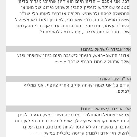
לכן, אני אסכם – הדיון היום הוא דיון שהייתי מגדיר כדיון
סטטוס שמוקדש לניסיון להבין ולשמוע פירוט של מאמצי
הממשלה לפתח ולהשמיש חלופה אזרחית לאותו כלי שב"כ
שאינו מופעל היום, וכפי שאמרתי, לא נדון היום באמצעי של
השב"כ עצמו, יתרונותיו וחסרונותיו. עד כאן דברי ההקדמה
שלי. חבר הכנסת אבידר, אתה רוצה להתייחס?
אלי אבידר (ישראל ביתנו)
¶
אדוני היושב-ראש, הגעתי לישיבה היום כיוון שראיתי ציוץ
שלך אתמול שממנו הבנתי שכבר - - -
היו"ר צבי האוזר
¶
קודם כל אני שמח שאתה עוקב אחרי ציוציי. אני ממליץ
לכולם.
אלי אבידר (ישראל ביתנו)
¶
אז אני אתחיל מהתחלה – אדוני היושב-ראש, הגעתי לדיון
היום מאחר וקראתי ציוץ שלך אתמול כשכבר הבנתי לאן רוח
הדברים נושבת: זה לא הזמן לקחת סיכונים, חובה עלינו
להציל חיי אדם ולמנוע קריסה כלכלית במשק - - -