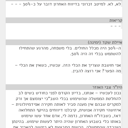
לא, לא. למיטב זכרוני בדיווח האחרון דובר על כ-30% - - -
קריאות
¶
- - -
איילת שקד (ימינה)
¶
ה-30% היה מכלל החולים. בלי משפחה, מהרגע שהתחילו
להשתמש בכלי זה היה 50%.
אני חושבת שצריך את הכלי הזה. עכשיו, כשאין את הכלי –
מה הפער? אני רוצה להבין.
היו"ר צבי האוזר
¶
נכון לעכשיו – אנחנו, בדיון הקודם לפני כחודש בשים לב
להחלטת הממשלה שהשימוש בכלי השב"כי יצומצם אך ורק
למקרים שבהם אין מענה סביר לאותה חקירה אפידמיולוגית –
איזושהי חקירה אנושית, קיבלנו דיווחים בהיקף התחלואה
דאז, כשבדו"ח האחרון, נדמה לי, אדם אחד עשו שימוש
באותו כלי בשבוע האחרון שהיה היתר לעשות שימוש. בהינתן
העובדה שהממשלה, הרשות המבצעת לא ביקשה להאריך את