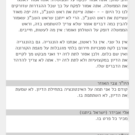
את הממשלה. אתה אמור לפקח על כך שכל ההגדרות שזורקים
לנו כל היום - - -אתה ציינת את ראש השב"כ, וזה יפה מאוד
שציינת את ראש השב"כ. הרי לא ייתכן שראש השב"כ שאמור
להבין כמה דברים אומר שלא צריך להשתמש בזה, וראש
הממשלה דופק על השולחן ואומר: אין מה לעשות, חייבים.
אין גל שני. אין גל ראשון, אנחנו לא הונגריה. גם בהונגריה
אורבן לקח סמכויות חירום בלתי מוגבלות על מגפת הקורונה
ואין שם כלום. ולכן אסור לתת לזה יד ואני מבקש מך לקיים
את הדיון במקצועיות ולא לתת לזה יד. אתה לא צריך להדהד
את הדברים שלו.
היו"ר צבי האוזר
¶
קודם כל אני תמה על האינטונציה בתחילת הדיון. לא שמעת
את הדיון, לא השתתפת בו.
אלי אבידר (ישראל ביתנו)
¶
מכיר כל פרט בו.