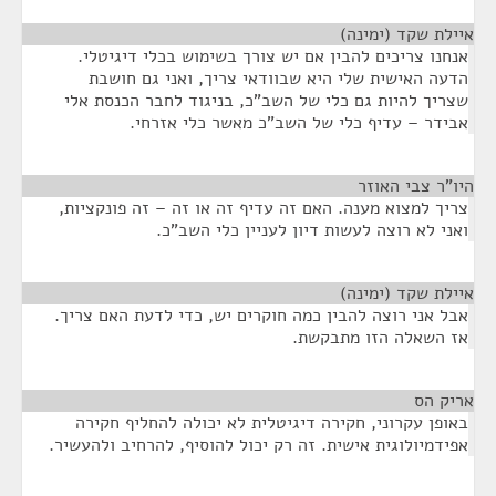
איילת שקד (ימינה)
¶
אנחנו צריכים להבין אם יש צורך בשימוש בכלי דיגיטלי.
הדעה האישית שלי היא שבוודאי צריך, ואני גם חושבת
שצריך להיות גם כלי של השב"כ, בניגוד לחבר הכנסת אלי
אבידר – עדיף כלי של השב"כ מאשר כלי אזרחי.
היו"ר צבי האוזר
¶
צריך למצוא מענה. האם זה עדיף זה או זה – זה פונקציות,
ואני לא רוצה לעשות דיון לעניין כלי השב"כ.
איילת שקד (ימינה)
¶
אבל אני רוצה להבין כמה חוקרים יש, כדי לדעת האם צריך.
אז השאלה הזו מתבקשת.
אריק הס
¶
באופן עקרוני, חקירה דיגיטלית לא יכולה להחליף חקירה
אפידמיולוגית אישית. זה רק יכול להוסיף, להרחיב ולהעשיר.