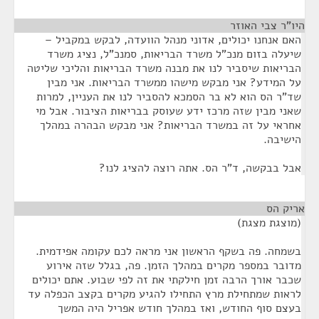
היו"ר צבי האוזר
¶
האם אנחנו יכולים, אדוני מנהל הוועדה, לבקש במקביל –
שיעלה בזום מנכ"ל משרד הבריאות, סמנכ"ל, נציג משרד
הבריאות שיסביר לנו את מבנה משרד הבריאות והליכי שליטה
על המידע? אני מבקש מישהו ממשרד הבריאות. אני מבין
שד"ר הס הוא לא בר הסמכא להסביר לנו את העניין, למרות
שאני מבין שזה מרכז ידע שעוסק בבריאות הציבור. אבל מי
אחראי על זה במשרד הבריאות? אני מבקש הבהרה במהלך
הישיבה.
אבל בבקשה, ד"ר הס. אתה רוצה להציג לנו?
אריק הס
¶
(מוצגת מצגת)
בשמחה. פה בשקף הראשון אני מראה לכם עקומה אפידמית.
מדובר במספר מקרים במהלך הזמן. פה, בגלל שזה אירוע
שכבר אורך הרבה זמן חילקתי את זה לפי שבוע. אתם יכולים
לראות שמתחילת מרץ התחילו להגיע מקרים בקצב הכפלה עד
בעצם סוף החודש, ואז במהלך חודש אפריל היה המשך