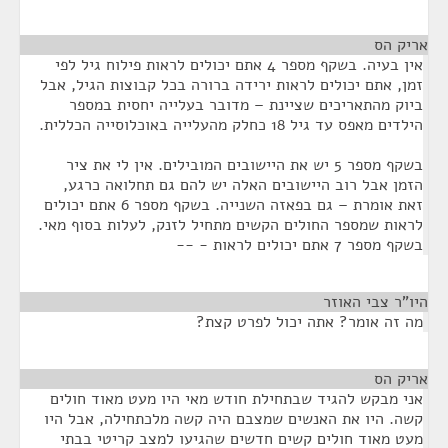
אריק הס
¶
אין בעיה. בשקף מספר 4 אתם יכולים לראות פילוח גיל לפי
זמן, אתם יכולים לראות ירידה ברורה בכל קבוצות הגיל, אבל
ביוק מהתאריכים שציינת – מדובר בעלייה יחסית במספר
הילדים מאפס עד גיל 18 כחלק מהעלייה באוכלוסייה הכללית.
בשקף מספר 5 יש את היישובים המובילים. אין לי את ציר
הזמן אבל רוב היישובים האלה יש להם גם תחלואה כרגע,
זאת אומרת – גם בפאזה השנייה. בשקף מספר 6 אתם יכולים
לראות שמספר החולים הקשים מתחיל לזנק, לעלות בסוף מאי.
בשקף מספר 7 אתם יכולים לראות - --
היו"ר צבי האוזר
¶
מה זה אומר? אתה יכול לפרט קצת?
אריק הס
¶
אני מבקש להגיד שבתחילת חודש מאי היו מעט מאוד חולים
קשה. היו את האנשים שמצבם היה קשה מלכתחילה, אבל היו
מעט מאוד חולים קשים חדשים שהגיעו למצב קריטי בבתי