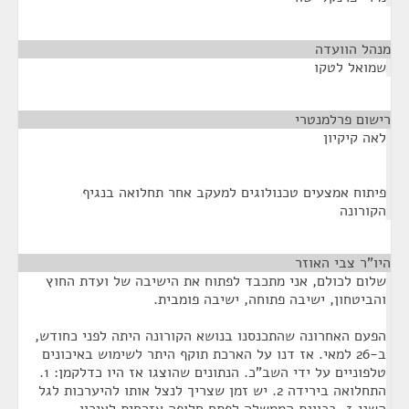
מנהל הוועדה
¶
שמואל לטקו
רישום פרלמנטרי
¶
לאה קיקיון
פיתוח אמצעים טכנולוגים למעקב אחר תחלואה בנגיף
הקורונה
היו"ר צבי האוזר
¶
שלום לכולם, אני מתכבד לפתוח את הישיבה של ועדת החוץ
והביטחון, ישיבה פתוחה, ישיבה פומבית.
הפעם האחרונה שהתכנסנו בנושא הקורונה היתה לפני כחודש,
ב-26 למאי. אז דנו על הארכת תוקף היתר לשימוש באיכונים
טלפוניים על ידי השב"כ. הנתונים שהוצגו אז היו כדלקמן: 1.
התחלואה בירידה 2. יש זמן שצריך לנצל אותו להיערכות לגל