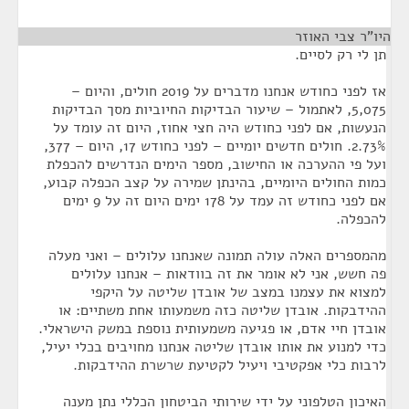
היו"ר צבי האוזר
¶
תן לי רק לסיים.
אז לפני כחודש אנחנו מדברים על 2019 חולים, והיום –
5,075, לאתמול – שיעור הבדיקות החיוביות מסך הבדיקות
הנעשות, אם לפני כחודש היה חצי אחוז, היום זה עומד על
2.73%. חולים חדשים יומיים – לפני כחודש 17, היום – 377,
ועל פי ההערכה או החישוב, מספר הימים הנדרשים להכפלת
כמות החולים היומיים, בהינתן שמירה על קצב הכפלה קבוע,
אם לפני כחודש זה עמד על 178 ימים היום זה על 9 ימים
להכפלה.
מהמספרים האלה עולה תמונה שאנחנו עלולים – ואני מעלה
פה חשש, אני לא אומר את זה בוודאות – אנחנו עלולים
למצוא את עצמנו במצב של אובדן שליטה על היקפי
ההידבקות. אובדן שליטה כזה משמעותו אחת משתיים: או
אובדן חיי אדם, או פגיעה משמעותית נוספת במשק הישראלי.
כדי למנוע את אותו אובדן שליטה אנחנו מחויבים בכלי יעיל,
לרבות כלי אפקטיבי ויעיל לקטיעת שרשרת ההידבקות.
האיכון הטלפוני על ידי שירותי הביטחון הכללי נתן מענה