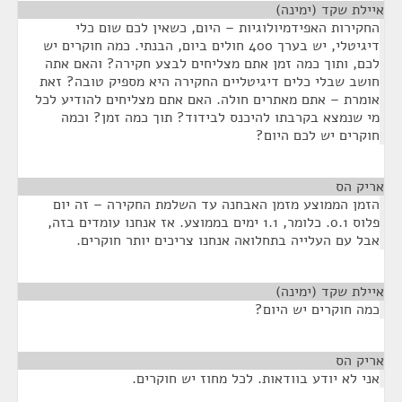
איילת שקד (ימינה)
¶
החקירות האפידמיולוגיות – היום, כשאין לכם שום כלי
דיגיטלי, יש בערך 400 חולים ביום, הבנתי. כמה חוקרים יש
לכם, ותוך כמה זמן אתם מצליחים לבצע חקירה? והאם אתה
חושב שבלי כלים דיגיטליים החקירה היא מספיק טובה? זאת
אומרת – אתם מאתרים חולה. האם אתם מצליחים להודיע לכל
מי שנמצא בקרבתו להיכנס לבידוד? תוך כמה זמן? וכמה
חוקרים יש לכם היום?
אריק הס
¶
הזמן הממוצע מזמן האבחנה עד השלמת החקירה – זה יום
פלוס 0.1. כלומר, 1.1 ימים בממוצע. אז אנחנו עומדים בזה,
אבל עם העלייה בתחלואה אנחנו צריכים יותר חוקרים.
איילת שקד (ימינה)
¶
כמה חוקרים יש היום?
אריק הס
¶
אני לא יודע בוודאות. לכל מחוז יש חוקרים.