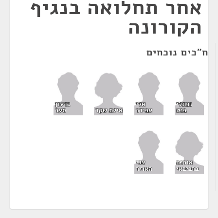
אחר תחלואה בנגיף
הקורונה
ח"כים נוכחים
נפתלי
אלי
גדעון
אילת שקד
בנט
אבידר
סער
אורנה
צבי
ברביבאי
האוזר