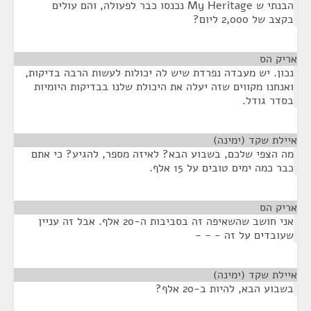
הבנתי ש My Heritage נכנסו כבר לפעולה, והם עולים
בקצב של 2,000 ליום?
אריק הס
¶
נכון. יש מעבדה נפרדת שיש לה יכולות לעשות הרבה בדיקות,
ואנחנו מקווים שזה יעלה את היכולת שלנו בבדיקות היומיות
בסדר גודל.
איילת שקד (ימינה)
¶
מה הצפי שלכם, בשבוע הבא? לאיזה מספר, להגיע? כי אתם
כבר כמה ימים טובים על 15 אלף.
אריק הס
¶
אני חושב שהשאיפה זה בסביבות ה-20 אלף. אבל זה עניין
שעובדים על זה - - -
איילת שקד (ימינה)
¶
בשבוע הבא, להיות ב-20 אלף?