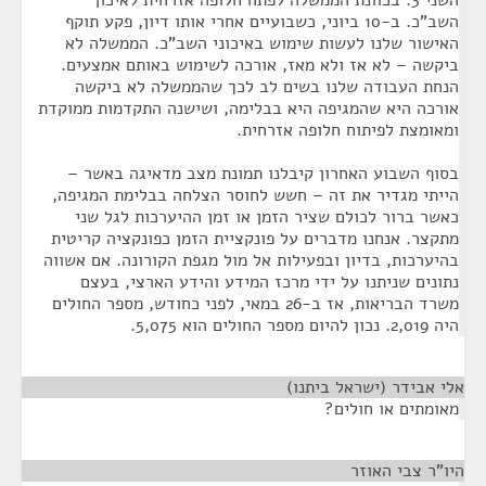
השני 3. בכוונת הממשלה לפתח חלופה אזרחית לאיכון
השב"כ. ב-10 ביוני, כשבועיים אחרי אותו דיון, פקע תוקף
האישור שלנו לעשות שימוש באיכוני השב"כ. הממשלה לא
ביקשה – לא אז ולא מאז, אורכה לשימוש באותם אמצעים.
הנחת העבודה שלנו בשים לב לכך שהממשלה לא ביקשה
אורכה היא שהמגיפה היא בבלימה, ושישנה התקדמות ממוקדת
ומאומצת לפיתוח חלופה אזרחית.
בסוף השבוע האחרון קיבלנו תמונת מצב מדאיגה באשר –
הייתי מגדיר את זה – חשש לחוסר הצלחה בבלימת המגיפה,
כאשר ברור לכולם שציר הזמן או זמן ההיערכות לגל שני
מתקצר. אנחנו מדברים על פונקציית הזמן כפונקציה קריטית
בהיערכות, בדיון ובפעילות אל מול מגפת הקורונה. אם אשווה
נתונים שניתנו על ידי מרכז המידע והידע הארצי, בעצם
משרד הבריאות, אז ב-26 במאי, לפני כחודש, מספר החולים
היה 2,019. נכון להיום מספר החולים הוא 5,075.
אלי אבידר (ישראל ביתנו)
¶
מאומתים או חולים?
היו"ר צבי האוזר
¶