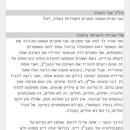
היו"ר צבי האוזר
¶
אני מניח שאתה מסכים לאמירות האלה, לא?
אלי אבידר (ישראל ביתנו)
¶
אני אגיד לך למה אני מסכים: אני מסכים שאתה מהדהד את
מה שאומר ראש הממשלה בניגוד גמור למה שאומרים
המומחים, אני מסכים לזה שכאשר הורידו את האיכון אתה
לקחת קרדיט. באת ואמרת ששמעו לוועדת החוץ והביטחון על
זה שהם רוצים להוריד את האיכון של השב"כ, ואני שמח
שהורידו. אבל עכשיו, כשהוא משנה את הדעה שלו אתה
מיידית מתהפך ועושה בדיוק מה שהוא אומר. ואני רוצה להגיד
לך דבר פשוט: אל"ף, לא להלך אימים. אין שום מגיפה ואין
שום כלום. זו מדינה של 9 מיליון אנשים. אתה מתעקש לחזור
ולהגיד: חולים, חולים, חולים. זה לא חולים, זה מאובחנים
כנשאים של קורונה. אין להם 37 מעלות חום, אפילו אין להם
נזלת בנחיר השמאלי, הם לא משתמשים בטישו. אל תגיד
חולים, כי הם לא חולים, נקודה.
הדבר השני – אתה צריך לדעת. אנחנו לא נקיים על
הטכנולוגיה של השב"כ דיון. בוודאי שזה דיון מסווג ולא