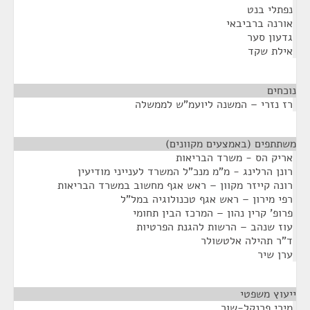
נפתלי בנט
אורנה ברביבאי
גדעון סער
אילת שקד
נוכחים
¶
רז נזרי – המשנה ליועמ"ש לממשלה
משתתפים (באמצעים מקוונים)
¶
אריק הס - משרד הבריאות
רונן הרלינג - מ"מ מנכ"ל המשרד לענייני מודיעין
רונה קייזר מקוון – ראש אגף מחשוב במשרד הבריאות
רפי מירון – ראש אגף טכנולוגיה במל"ל
פרופ' קרין נהון – המרכז הבין תחומי
עוז שנהב – הרשות להגנת הפרטיות
ד"ר תהילה אלטשולר
ערן שיר
ייעוץ משפטי
¶
מירי פרנקל-שור