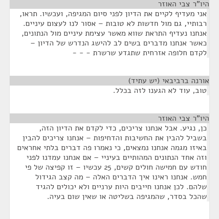
היו"ר צבי האוזר
¶
אני מעדיף לקיים את הדיון לפני סיום המגיפה, ועכשיו. תראו,
רבותיי, גם מול חדשות לא טובות – אסור לנו לעצום עיניים.
אנחנו נעדיף התראת שווא מאשר עצימת עיניים מול הנתונים,
כאשר אנחנו מדברים בשים לב להישג הנדרש של הדיון –
לקדם חלופה אזרחית שתגדע שרשרת - - -
אורנה ברביבאי (יש עתיד)
¶
טוב, עוד לא הגענו לזה בכלל.
היו"ר צבי האוזר
¶
כן, נגיע. אבל אנחנו צריכים, כדי לקדם את הדיון הזה,
בשביל להבין את החשיבות והדחיפות – אנחנו צריכים להבין
באיזו מגמה אנחנו נמצאים, כי נאמרו פה דברים בלתי אחראים
וזה אחד הנתונים המהותיים בעיניי – אם אנחנו עמדנו לפני
חודש עם חמישה חולים קשים, 25 עכשיו – זו קפיצה של פי
חמש. אנחנו ראינו איך הדברים האלה – מה קצב הגידול
שלהם. לכן אנחנו חייבים היות ערניים ולא יכולים להגיד
שהכל בסדר, שהמגיפה בשליטה או שאין שום בעיה.