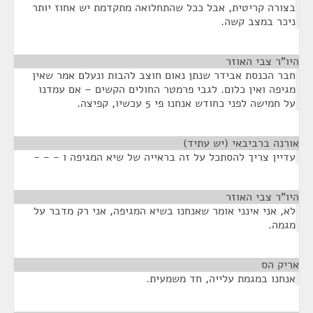
בצורה קריטית, אבל ככל שהתחלואה מתקדמת יש אחוז יותר
ניכר במצב קשה.
היו"ר צבי האוזר
¶
חבר הכנסת אבידר שנתן נאום חוצב להבות ונעלם אמר שאין
מגיפה ואין כלום. לגבי פרמטר החולים הקשים – אם עמדנו
על חמישה לפני כחודש אנחנו פי 5 עכשיו, קפיצה.
אורנה ברביבאי (יש עתיד)
¶
עדיין צריך להסתכל על זה בראייה של שיא המגיפה ו - - -
היו"ר צבי האוזר
¶
לא, אני אינני אומר שאנחנו בשיא המגיפה, אני רק מדבר על
מגמה.
אריק הס
¶
אנחנו במגמת עלייה, חד משמעית.