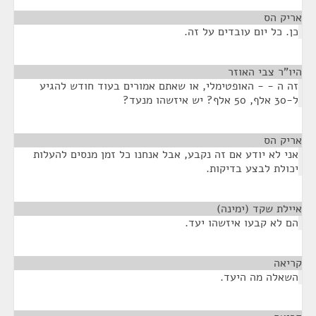
אריק הס
¶
כן. כל יום עובדים על זה.
היו"ר צבי האוזר
¶
זה ה - - האופטימלי, או שאתם אמורים בעוד חודש להגיע
ל-30 אלף, 50 אלף? יש איזשהו מנעד?
אריק הס
¶
אני לא יודע אם זה נקבע, אבל אנחנו כל זמן מנסים להעלות
יכולת לבצע בדיקות.
איילת שקד (ימינה)
¶
הם לא קבעו איזשהו יעד.
קריאה
¶
השאלה מה היעד.