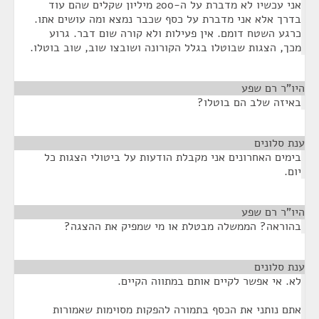
אני עכשיו לא מדברת על ה-200 מיליון שקלים שהם עוד
בדרך אלא אני מדברת על כסף שכבר נמצא ומה עושים אתו.
כרגע השטח דומם. אין פעילות ולא קורה שום דבר. גרוע
מכך, הצגות שבוטלו בגלל הקורונה ושובצו שוב, שוב בוטלו.
היו"ר רם שפע
¶
באיזה שלב הם בוטלו?
ענת סלונים
¶
בימים האחרונים אני מקבלת הודעות על ביטולי הצגות כל
יום.
היו"ר רם שפע
¶
בהוראה? הממשלה מבטלת או מי שמפיק את ההצגה?
ענת סלונים
¶
לא. אי אפשר לקיים אותם במתווה הקיים.
אתם נותני את הכסף בתמורה להפקות מסוימות שאמורות