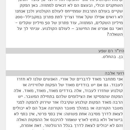
השחקנים וכולי, ובעצם הם לא זכאים למתווה. כאן הפקק
שקיים בעולם התרבות שמתייחס לעולם הקולנוע ולכן אנחנו
לא רואים אפילו שקל אחד וצריך לתת פתרון במקבילל-200
מיליון השקלים, המתווה, עוד פתרון של 50 מיליון שקלים -
ואני גם אפרט את החישוב – לעולם הקולנוע. עניתי לך על
השאלה?
היו"ר רם שפע
¶
כן. בהחלט.
רועי אלבה
¶
אני מתחבר מאוד לדברים של אורי. האנשים שלנו לא חזרו
לעבוד. גם אם יש בודדים מאוד של הפקות טלוויזיה או
קולנוע שחזרו לעבוד, אלה בודדים מאוד, מאוד, מאוד. אלה
הפקות שהפסיקו את הצילומים שלהם בתחילת המשבר. יש
הרבה מאוד הפקות קולנוע שקיבלו אור שירוק להפקה לפני
משבר הקורונה או במהלך משבר הקורונה אבל הם לא יכולים
לצאת לדרך מסיבה אחת פשוטה: אין כסף פרטי, אין כסף לא
בישראל ולא בחוץ לארץ שאמור להיכנס אל ההפקות האלה
והם לא יכולים לצאת לדרך בגלל הרגולטור. זאת אומרת,