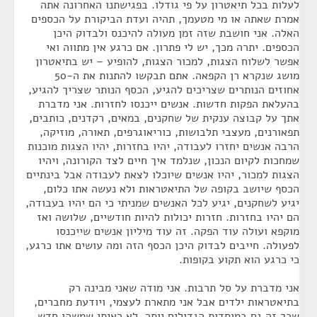
לעלות בכל תיאטרון על פי גודלו. בפגישתנו האחרונה אתה
אמרת שאתה או מי מטעמך, תהיה ועדת הביקורת על הכספים
האלה. אני חושבת שזה זמן מעולה להיכנס ולבדוק היכן
הכספים. יתרה מכך, יש לי פתרון. אם כרגע אין מתווה ואי
אפשר לשלוח הצגות, למכור הצגות, להופיע – יש בתיאטרון
מושג שנקרא רן הקפאה. אתם תבקשו להתנות את ה-50
אחוזים הנותרים שצריכים להגיע, הכסף הנותר שצריך להגיע,
בהעלאת הפקות חדשות. אנשים ייכנסו לחזרות. אני מדברת
אתך על קבוצה ענקית של שחקנים, במאים, רקדנים, כותבים,
תפאורנים, מעצבי תלבושות, כוריאוגרפים, תאורה, מוזיקה,
הרבה אנשים יחזרו לעבודה, יהיו בחזרות, יהיו הצגות מוכנות
שמחכות לקיום הנכון, שנלמד איך חיים לצד הקורונה, ויהיו
הצגות למכור, יהיו אנשים שיוכלו לצאת לעבודה אבל בינתיים
הכסף שיושב בקופה של התיאטראות ולא נעשה אתו כלום,
יגיע לשחקנים, יגיע לכל האנשים שמניתי כי הם יהיו בעבודה,
הם יהיו בחזרות. חזרות יכולות להיות חודשיים, שלושה ואז
מוקפא ועולה עוד הפקה. זה עוד מיליון אנשים שייכנסו
לפעולה. חייבים לבדוק היכן הכסף הזה ומה עושים אתו כרגע,
כי כרגע הוא תקוע בקופות.
אני מדברת על סל תרבות. אני מודה שאני מבינה רק
בתיאטראות ילדים אבל אני מתארת לעצמי, ויודעת מחברים,
שכך זה גם במוסדות הגדולים יותר. לא ראיתי שמשהו חדש