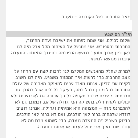
מצב התרבות בצל הקורונה - מעקב
היו"ר רם שפע
¶
שלום לכולם. אני שמח לפתוח את ישיבת ועדת החינוך,
התרבות והספורט. אני מתנצל על האיחור הקל אבל היה לנו
כאן דיון ארוך וסוער בנושא הרפורמה בחינוך המיוחד. הוועדה
עוברת מנושא לנושא.
למרות שחלק מהאנשים המליצו לנו לחכות קצת עם הדיון על
מצב התרבות כדי לראות איך המתווה משפיע, היה לנו חשוב
לקיים את הדיון. אנחנו מאוד ערים למצוקה האדירה של עולם
התרבות בכל מובן ובכל רמה, בעיקר כלכלית אבל כמובן גם
חברתית. יוצרים שכבר תקופה כל כך ארוכה גם לא יוצרים ולא
יכולים לקחת חלק בתשוקה הכי גדולה שלהם, וכמובן גם לא
להתפרנס מזה – המצוקה היא אמיתית וגדולה. אנחנו רוצים
לוודא שלפחות ברור לאן הולכים, ואם לא ברור לאן הולכים,
בדיוק בשביל זה הוועדה נועדה, כדי לשמוע מכם מה לא
עובד טוב ואיך אני יכול לעזור או אנחנו כוועדה.