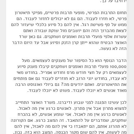
ירחיבו על כך.
תחום התרבות הפרטי, מופעי תרבות פרטיים, מפיקי תיאטרון
פרטי, לא חזרו לעבוד. הם גם לא יכולים לחזור לעבוד. הם
ממש על סף פשיטת רגל. אין להם כל סיוע כלכלי שיעזור להם
לצאת מהברוך הזה והם יושבים מול שוקת שבורה ואתם
עשרות אלפי פועלי תרבות ואומנים ושחקנים. גם כאן שרד
האוצר הבטיח שהוא ייתן קרן הזנק וסיוע אבל עד היום הדבר
הזה לא נעשה.
הדבר הנוסף הוא כל הסיפור של מענקים לעצמאים. מעל
100,000 פועלי תרבות ואומנים ושחקנים קיבלו מענק סיוע
לעצמאים רק על חצי חודש מרס וחודש אפריל. בחודש מאי
לא עבדו, בחודש יוני הרוב לא חוזרים לעבוד גם אם פותחים
את התיאטרונים. ואתם יודעים מה? גם ביולי ואוגוסט הרבה
מאוד אנשים לא יוכלו לעבוד. פשוט לא יוכלו לעבוד.
לכן עשינו הפגנה לפני שבוע ודיברנו. משרד האוצר התחייב
למצוא פתרון אבל אין פתרון. לאנשים כרגע אין מה לאכול.
לאנשים כרגע אין מה לאכול. אני שומע אנשים, לא בהכרח
שחקנים, שמדברים על להתאבד. זה המצב כרגע. אם הקורונה
לא תהרוג אותם, הם יתאבדו כי אין להם מה לאכול, אין להם
מה לעשות, אין להם שום מקור הכנסה. המצב הוא כזה. נכון,