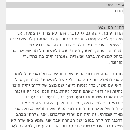
עומר זמרי
¶
תודה.
היו"ר רם שפע
¶
תודה עומר. קשה גם לי לדבר. אתה לא צריך להצטער. אני
מצטרף למה שאמרה חברת הכנסת סאלח. אנחנו אלה שצריכים
להצטער. אני מרגיש חלק מהדבר הזה. אני יודע ששר
התרבות באמת, באמת, באמת מנסה לעשות כל מה שאפשר גם
ביחס למציאות בלתי אפשרית שאנחנו חיים בה בהקשרי
קורונה.
נתת כדוגמה את בתי הספר של החופש הגדול ואני יכול לומר
שאני במאבק יום יומי, גם בלי קשר לתעשיית התרבות, אבל
ודאי עם קשר, כדי לנסות לייצר שם מצב שלילדים יהיה היכן
להיות ואז ודאי שאתם תוכלו לקחת בזה חלק. אני רק אזכור
שיום אחרי ששוחחנו בפעם שעברה, לדעתי כבר עברו
שבועיים-שלושה מאז, משרד החינוך הצהיר שהוא ייצור
שילוב של אנשי התרבות בבתי הספר של החופש הגדול. אני
מאוד שמחתי. זה היה יום אחרי שדיברנו. אני שלחתי מכתב,
דחפנו וזה קרה במובן של הצהרה אבל אני שומע כאן שזה לא
ממש קרה. אני מבטיח שוב לבדוק היכן זה עומד, למה זה לא