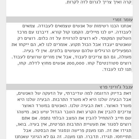
קרה ואיך צריך לגרום לזה לקרות.
עומר זמרי
¶
אנחנו הכנו רשימות של אנשים שצמאים לעבודה. צמאים
לעבודה. יש לנו מיילים. הקמנו קול קורא. דיברנו עם מרכז
השלטון המקומי. לא רוצים להרוויח על זה כלום. רוצים רק
שאנשים יעבדו אבל הכול תקוע. אומרים לנו לא, הם ייקחו את
המפעילים הרגילים שלהם שעושים בלונים. אין לי בעיה.
מעולה, גם הם צריכים לעבוד, אבל אין מורים שרוצים לעבוד.
רוצים סטודנטים? קחו. 200,000 אנשים מחוץ לדלת. קחו,
תנו לנו לעבוד.
ענבל ג'וריני פרץ
¶
זאת בדיוק הדוגמה למה שדיברתי, על הזעקה של האנשים,
אבל הבעיה שלנו היא לא משרד התרבות. הבעיה שלנו היא
משרד האוצר. זאת הבעיה שלנו. האנשים במשרד האוצר
צריכים להבין את הקרע ואת השבר הגדול שיש כאן. מישהו
שם חייב להתחיל להבין את המצב הבלתי נתפס. אם אתם
רוצים לסגור את תעשיית התרבות הפרטית, אין בעיה. בואו,
תגידו את זה. תנו מענק פרישה ונסגור את הבסטה. אבל
תתייחסו. תגידו. תדברו. תנו מענה. זה גם לא הגיוני שאנחנו