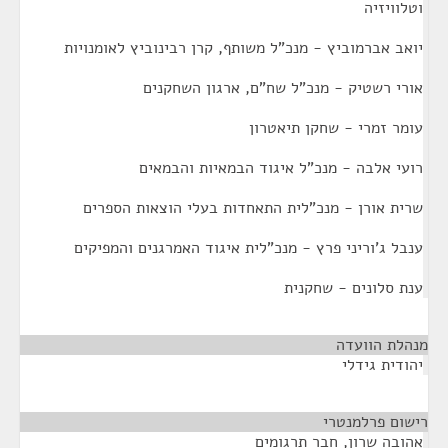
וטלוויזיה
יואב אברמוביץ - מנכ"ל משותף, קרן רבינוביץ לאומנויות
אורי רשטיק - מנכ"ל שח"ם, ארגון השחקנים
עומר זמרי - שחקן תיאטרון
רועי אלבה - מנכ"ל איגוד הבמאיות והבמאים
שרית אורן - מנכ"לית התאחדות בעלי הוצאות הספרים
ענבל ג'וריני פרץ - מנכ"לית איגוד האמרגנים והמפיקים
ענת סלונים - שחקנית
מנהלת הוועדה
¶
יהודית גידלי
רישום פרלמנטרי
¶
אהובה שרון, חבר תרגומים