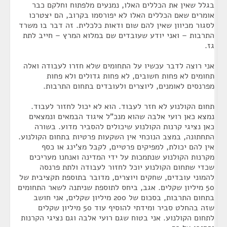
בגלל שאין את הכללים האלו, נמנעים מלפתוח וחלקם כבר
אומרים שאם הכללים האלו לא יפורסמו בקרוב, הם יצטרכו
לסגור מכיוון שאין להם שום ודאות כלכלית. זה דבר בו משרד
התרבות – ואני יודע שעובדים שם במלוא המרץ – חייב לתת
גז.
אני רוצה לדבר עכשיו על התחומים שלא חזרו לעבודה ואלה
תחומים לא פחות חשובים, לא פחות גדולים ולא פחות
מפרנסים לאומנים, ליוצרים ולעובדים בתחום התרבות.
תחום הקולנוע לא חזר לעבוד. הוא לא יכול לחזור לעבוד.
נמצא כאן רועי אלבה שהוא מנכ"ל איגוד הבמאים ונמצאים
כאן נציגי קרנות הקולנוע שיכולים להסביר מדוע. בשורה
התחתונה, במצב הנוכחי אין השקעות פרטיות בתחום הקולנוע.
אין להם יכולת, למפיקים פרטיים, לקבל מצ'ינג או כסף
מקרנות הקולנוע שנתמכות על ידי המדינה ואנחנו מעריכים
שכדי שתחום הקולנוע יוכל לחזור לעבודה ולתת פרנסה
להמוני עובדים, שחקים ויוצרים, מדובר בתוספת תקציבית של
50 מיליון שקלים. אגב, ביחס לתוספת שניתנה לשאר התחומים
בתחום התרבות, בסכום של 200 מיליון שקלים, אני חושב
שזה בהחלט סביר ומידתי להוסיף עוד 50 מיליון שקלים
לתחום הקולנוע. אני בטוח שגם רועי אלבה וגם נציגי הקרנות