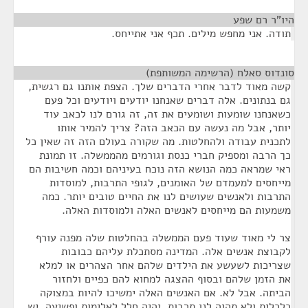
היו"ר רם שפע
¶
תודה. אני מחפש מילים. תכף אני אתייחס.
סונדוס סאלח (הרשימה המשותפת)
¶
קשה מאוד לדבר אחרי הדברים שלך. הצפת אותנו גם רגשית,
גם בנתונים. אלה דברים שאנחנו יודעים ויודעים וכל פעם
כשאנחנו שומעות ושומעים את זה, זה גורם לנו לכאב עוד
יותר, אבל מה נעשה עם הכאב הזה? צריך להמיר אותו
לתכנית עבודה ולהחלטות. מה שקורה בעולם הזה זה שאין כל
כך הרבה ומספיק חברי כנסת וגורמים מהממשלה. זו תמונת
ראי שמראה כמה הנושא הזה נוכח בעיניהם וכמה חשיבות הם
מייחסים למעמדם של האומנים, לגופי התרבות, למוסדות
התרבות ולאנשים שעושים לנו את החיים טובים יותר. כמה
משמעות הם מייחסים לאנשים האלה ולמוסדות האלה.
צר לי מאוד שעוד פעם הממשלה בהחלטות שלה מפנה עורף
לקבוצת אנשים אלה. המדינה מסתכלת עליהם כבובות
שצריכות לשעשע את הילדים שלהם אחר הצהרים או למלא
את הזמן שלהם ובסוף ההצגה למחוא להם כפיים ולחזור
הביתה. אבל לא. אם האנשים האלה ימשיכו להיות במצוקה
כלכלית ולא תהיה לנו תרבות, יהיה חלל לאלימות ופשיעה. יש