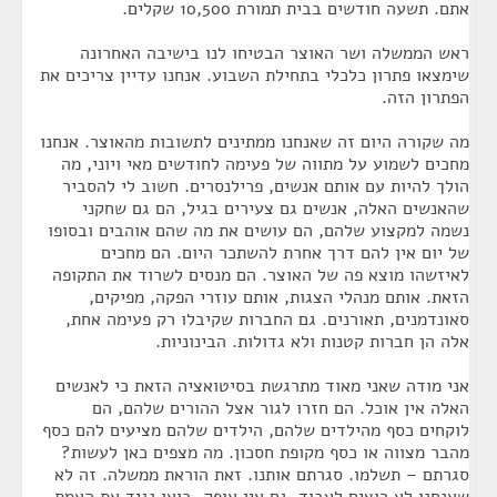
אתם. תשעה חודשים בבית תמורת 10,500 שקלים.
ראש הממשלה ושר האוצר הבטיחו לנו בישיבה האחרונה
שימצאו פתרון כלכלי בתחילת השבוע. אנחנו עדיין צריכים את
הפתרון הזה.
מה שקורה היום זה שאנחנו ממתינים לתשובות מהאוצר. אנחנו
מחכים לשמוע על מתווה של פעימה לחודשים מאי ויוני, מה
הולך להיות עם אותם אנשים, פרילנסרים. חשוב לי להסביר
שהאנשים האלה, אנשים גם צעירים בגיל, הם גם שחקני
נשמה למקצוע שלהם, הם עושים את מה שהם אוהבים ובסופו
של יום אין להם דרך אחרת להשתכר היום. הם מחכים
לאיזשהו מוצא פה של האוצר. הם מנסים לשרוד את התקופה
הזאת. אותם מנהלי הצגות, אותם עוזרי הפקה, מפיקים,
סאונדמנים, תאורנים. גם החברות שקיבלו רק פעימה אחת,
אלה הן חברות קטנות ולא גדולות. הבינוניות.
אני מודה שאני מאוד מתרגשת בסיטואציה הזאת כי לאנשים
האלה אין אוכל. הם חזרו לגור אצל ההורים שלהם, הם
לוקחים כסף מהילדים שלהם, הילדים שלהם מציעים להם כסף
מהבר מצווה או כסף מקופת חסכון. מה מצפים כאן לעשות?
סגרתם – תשלמו. סגרתם אותנו. זאת הוראת ממשלה. זה לא