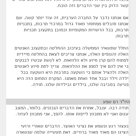
קשר הדוק בין שני הדברים וזה הוכח.
אם אנחנו נדבר על החברה הערבית, זה עוד יותר קשה. שם
אנחנו סובלים ממחסור מאוד גדול במרכזי תרבות, בתכניות
תרבות, בכל הרשויות המקומיות וכמובן בתקצוב תכניות
תרבות.
החלל שתשאיר הממשלה בעיכוב ההחלטה ובתקצוב האנשים
האלה והגופים האלה, אנחנו צריכים לצאת בהחלטה מיידית
לפתוח להם קרן סיוע ולא הלוואות. לא לגשת עכשיו לבנקים
כי אין להם איך לממן את ההלוואות. צריך לתת סיוע לאנשים
האלה ולהציל אותם כי השקעה בתרבות היא השקעה בכל
ילדה וילד ובכל אחד ואחת מאתנו. הפקרת התחום הזה היא
פגיעה בסביבה שלנו, בילדים ובילדות שלנו. תודה.
היו"ר רם שפע
¶
תודה רבה. ענבל, אמרת את הדברים הנכונים. כלומר, המצב
עגום ואני לא מתכוון לייפות אותו. להפך, אני מתכוון לעזור.
נעצור רגע ונשמע את נציגי האוצר. הדברים שאורי ורועי
הציגו הם מאוד מאוד ברורים. זאת תעשייה שלמה שנשארה