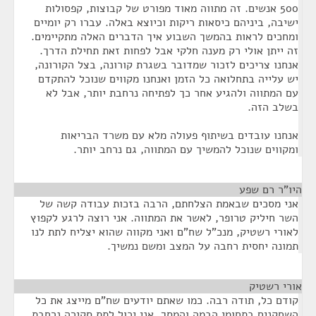
500 אנשים. זה מתווה מאוד מפורט של קבוצות, קפסולות
ישיבה, ביניהם כיסאות ריקות וכיוצא באלה. עברו רק יומיים
ומחכים לראות בהמשך השבוע איך הדברים האלה מתקיימים.
זה ייתן אולי רק מענה חלקי אבל לפחות זאת תחילת הדרך.
אנחנו צריכים לזכור שמדובר בשגרת קורונה, בצל הקורונה,
יש עלייה בתחלואה כל הזמן ואנחנו מקווים שנוכל להתקדם
עם המתווה ולהגיע אחר כך לפתיחה נרחבת יותר, אבל לא
בשלב הזה.
אנחנו עובדים בשיתוף פעולה מלא עם משרד הבריאות
ומקווים שנוכל להמשיך עם המתווה, גם נרחב יותר.
היו"ר רם שפע
¶
אני מסכים שבאמת הצלחתם, הרבה בזכות עבודה קשה של
השר חיליק טרופר, לאשר את המתווה. אני רוצה לרגע לקפוץ
לאורי רשטיק, מנכ"ל שח"ם ואני מקווה שהוא יצליח לתת לנו
תמונה יחסית רחבה על המצב ומשם נמשיך.
אורי רשטיק
¶
קודם כל, תודה רבה. כמו שאתם יודעים שח"ם מייצג את כל
השחקנים בתחומי הבמה והמסך. אני יכול לתת סקירה נרחבת