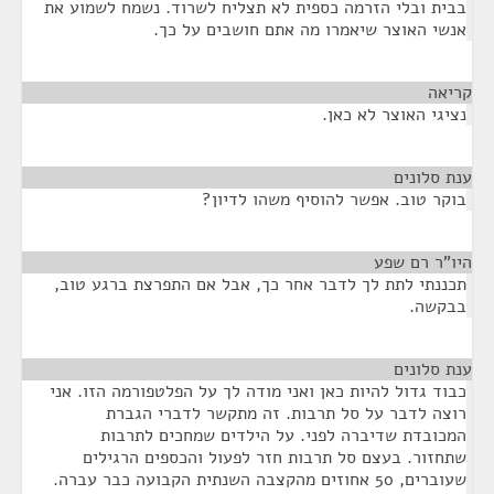
בבית ובלי הזרמה כספית לא תצליח לשרוד. נשמח לשמוע את
אנשי האוצר שיאמרו מה אתם חושבים על כך.
קריאה
¶
נציגי האוצר לא כאן.
ענת סלונים
¶
בוקר טוב. אפשר להוסיף משהו לדיון?
היו"ר רם שפע
¶
תכננתי לתת לך לדבר אחר כך, אבל אם התפרצת ברגע טוב,
בבקשה.
ענת סלונים
¶
כבוד גדול להיות כאן ואני מודה לך על הפלטפורמה הזו. אני
רוצה לדבר על סל תרבות. זה מתקשר לדברי הגברת
המכובדת שדיברה לפני. על הילדים שמחכים לתרבות
שתחזור. בעצם סל תרבות חזר לפעול והכספים הרגילים
שעוברים, 50 אחוזים מהקצבה השנתית הקבועה כבר עברה.