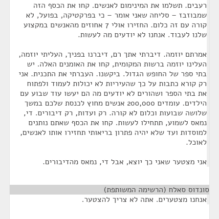
רעבים. תשלמו את המינימום לאנשים. קחו את הכסף הזה
שמבוזבז – סליחה שאני אומר – כי בפרקטיקה, בפועל, לא
קורה עם זה כלום. החזירו אולי 7 אחוזים מהאנשים במקצוע
שלנו לעבוד. אנחנו לא יודעים מה לעשות.
אמרתם יוזמה. דיברתי אתך רם, דיברנו בפניך, העליתי יוזמה,
העלינו יוזמה ברשות המקומית, קחו את האומנים האלה. יש
בתי ספר של החופש הגדול. ביקשנו. העברתי את התכנית. אני
רק קורא כתבות על כך שהעיריות לא יכולות לעמוד ולפתוח
את בתי הספר ושהורים לא יודעים מה הם יעשו עוד שבוע עם
הילדים. עומדים 200,000 אנשים מחוץ לכנסת שלכם במשך
שלושה שבועות וכלום לא קורה. רק ועדות, רק דיבורים. די,
נמאס לשמוע, תתחילו לעשות. קחו את הכסף שאתם נותנים
למוסדות ועד שלא יהיה פתרון בריאותי תחזירו אותו לאנשים,
לאוכל.
אני מצטער שאני כך יוצא, אבל די, נמאס מהדיבורים.
סונדוס סאלח (הרשימה המשותפת)
¶
אנחנו מצטערים. אתה לא צריך להצטער.