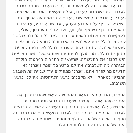
שאנחנו לא רוצים לעבוד. גם אין אופק. בואו נגיד את האמת
– גם אין אופק. זה לא שאומרים לנו שבתאריך מסוים נחזור
לעבוד. גם כשנחזור לעבוד, עולם תעשיית התרבות הפרטית
נע בין 3 חודשים לחצי שנה, עד שהם רואים את הכסף. גם
כשיגיע הבריף על האירוע העסקי, עד שהוא ינוע, עד שהם
יראו את הכסף בשוטף 60, 90, 120, אולי יראו כסף, אולי,
באוקטובר אם אנחנו באמת עובדים. לצד כל ההפחדה של גל
שני, מי בכלל יגיע לאירועים? איזו חברה תרצה לקחת סיכון
לעשות אירוע? גם זה משהו שאנחנו בכלל לא יודעים. איפה
זה קיים בכלל? מה הולך להיות עם שנת 2020? האם הציפייה
היא לסגור את התעשייה, שתעשיית התרבות הפרטית הולכת
הביתה? מה השלבים? אין לנו כרגע כל אופק ואנחנו לא
יודעים מה קורה אתנו. אנחנו מתחילים עוד שנייה את השבוע
הרביעי למאהל - לא מקבלים כרגע התייחסות. אין לנו כרגע
תשובות.
התסכול הגדול לצד הכאב והתחושה הזאת שסוגרים לך את
הענף שאתה אוהב. אנשים שעובדים בתעשיית התרבות
הפרטית, אלה אנשים שאוהבים את העשייה הזאת. הם רוצים
לעבוד. הם קמים בבוקר כדי לעבוד בתעשייה שהם בחרו. זה
מהארון הפרטי שלהם. הם לא מתמחים בשום צורה. שם זה
הלב שלהם והיום שברו להם את הלב.