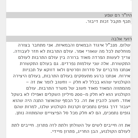
היו"ר רם שפע
¶
תכף תקבל זכות דיבור.
רועי אלבה
¶
שלום. מנכ"ל איגוד הבמאים והבמאיות. אני מתחבר בצורה
מוחלטת לכל מה שאורי אמר. עולם התרבות לא חזר לעבודה.
צריך לעשות הפרדה מאוד ברורה בין עולם התרבות לעולם
התקשורת. אלה שני עולמות נפרדים. גם בעולם התקשורת
אנחנו מדברים על סדרות וסרטים ולאו דווקא על תכניות
אירוח. אנחנו כרגע מתעסקים בעולם התרבות, בעולם היצירה
הקולנועי שהוא בכלל לא חלק – וחשוב לומר את זה –
מהמתווה המאוד מאוד חשוב של משרד התרבות. עולם
הקולנוע הוא לא חלק מ-200 מיליון השקלים ואפילו לא בשקל
אחד. חשוב להבין את זה. כל הכסף שהאוצר התנה היה שהוא
יעבור דרך גופים נתמכים וקרנות הקולנוע שלנו, למרות שהם
גופים נתמכים, הם לא חלק מכל סל הפיצויים שהמתווה נותן.
את זה חייבים לשים על השולחן ולתת לזה פתרון. חייבים לתת
לעולם הקולנוע, הבן החריג, פתרון מיידי.