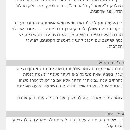
מתלהק ב"קאמרי", ב"הבימה", בבית לסין, ואני חלק מהלופ
הזה. אני שחקנית.
זו הצעת הייעול שלי ואני ממש ממש אשמח אם תמונה ועדת
ביקורת כזאת שתלך לבדוק היכן הכספים שכבר ניתנו. אני לא
מדברת על כספים חדשים. אני לא רוצה עוד תקציבים. יש
כסף שיושב שם ויכול להגיע לאנשים הקטנים, לפועלי
התרבות.
היו"ר רם שפע
¶
תודה. אני מוכרח לומר שלפחות באוזניים הבלתי מקצועיות
שלי, נשמע שאת מציעה כאן רעיון מעניין ונשמח לנסות
להרחיב עליו גם אחרי הדיון אלא אם כן יש למישהו משהו
להוסיף או לגרוע מהאפשרות הזאת. נשמעת הצעה מעניינת.
עומר זמרי מאוד רוצה להמשיך את דבריך. אתה כאן אתנו?
עומר זמרי
¶
כן. שלום רם. תודה על הכבוד להיות חלק מהוועדה ולהשמיע
את הקול.