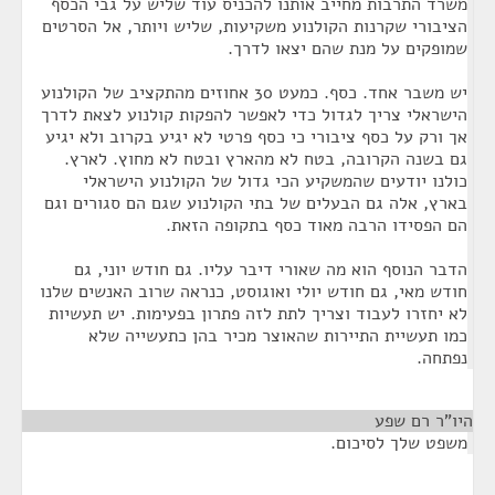
משרד התרבות מחייב אותנו להכניס עוד שליש על גבי הכסף
הציבורי שקרנות הקולנוע משקיעות, שליש ויותר, אל הסרטים
שמופקים על מנת שהם יצאו לדרך.
יש משבר אחד. כסף. כמעט 30 אחוזים מהתקציב של הקולנוע
הישראלי צריך לגדול כדי לאפשר להפקות קולנוע לצאת לדרך
אך ורק על כסף ציבורי כי כסף פרטי לא יגיע בקרוב ולא יגיע
גם בשנה הקרובה, בטח לא מהארץ ובטח לא מחוץ. לארץ.
כולנו יודעים שהמשקיע הכי גדול של הקולנוע הישראלי
בארץ, אלה גם הבעלים של בתי הקולנוע שגם הם סגורים וגם
הם הפסידו הרבה מאוד כסף בתקופה הזאת.
הדבר הנוסף הוא מה שאורי דיבר עליו. גם חודש יוני, גם
חודש מאי, גם חודש יולי ואוגוסט, כנראה שרוב האנשים שלנו
לא יחזרו לעבוד וצריך לתת לזה פתרון בפעימות. יש תעשיות
כמו תעשיית התיירות שהאוצר מכיר בהן כתעשייה שלא
נפתחה.
היו"ר רם שפע
¶
משפט שלך לסיכום.