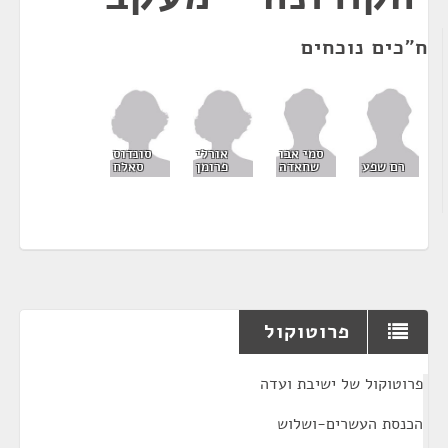
ח"כים נוכחים
אורלי
סונדוס
סמי אבו
פרומן
סאלח
רם שפע
שחאדה
פרוטוקול
¶
פרוטוקול של ישיבת ועדה
הכנסת העשרים-ושלוש