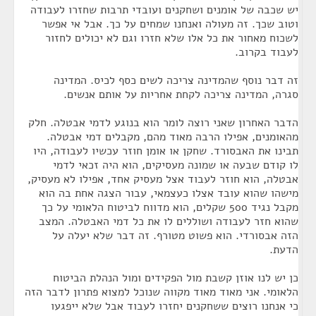
יש שכבה של אומנים ושחקנים ועובדי תרבות שחזרו לעבודה
וטוב שכך. זה מעולה ואנחנו שמחים על כך. אבל אי אפשר
לשכוח מאחור את כל אלו שלא חזרו וגם לא יכולים לחזור
לעבוד בקרוב.
זה דבר נוסף שהמדינה צריכה לשים כסף לכיס. המדינה
סגרה, המדינה צריכה לקחת אחריות על אותם אנשים.
הדבר האחרון שאני רוצה לומר הוא בנוגע לדמי אבטלה. חלק
מהאומנים, אפילו הרבה מאוד מהם, מקבלים דמי אבטלה.
תבינו את האבסורד. שחקן או אומן חוזר עכשיו לעבודה, היו
לו קודם שבעה או שמונה מעסיקים, הוא היה זכאי לדמי
אבטלה, הוא חוזר לעבוד אצל מעסיק אחד, אפילו לא מעסיק,
מישהו שהוא עובד אצלו כעצמאי, עבור הצגה אחת בה הוא
מקבל נגיד 500 שקלים, הוא מדווח לביטוח הלאומי על כך
שהוא חזר לעבודה ושוללים לו את כל דמי האבטלה. המצב
הזה אבסורדי. הוא פשוט מטורף. זה דבר שלא יעלה על
הדעת.
כן יש לנו אוזן קשבת מול הפקידים ומול הנהלת הביטוח
הלאומי. אני מאוד מאוד מקווה שנוכל למצוא פתרון לדבר הזה
כי אנחנו רוצים ששחקנים יחזרו לעבוד אבל שלא ייפגעו