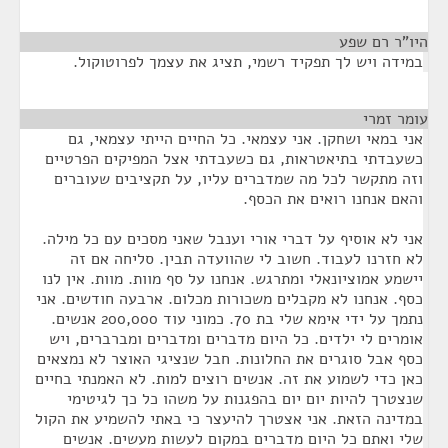
היו"ר רם שפע
¶
במידה ויש לך תפקיד רשמי, תציג את עצמך לפרוטוקול.
עומר זמרי
¶
אני במאי ושחקן. אני עצמאי. כל החיים הייתי עצמאי, גם
כשעבדתי בתיאטראות, גם כשעבדתי אצל המפיקים הפרטיים
וזה מתקשר לכל מה שמדברים עליו, על תקציבים שעוברים
והאם אנחנו רואים את הכסף.
אני לא אוסיף על דברי אורי וענבל שאני מסכים עם כל מילה.
לא חזרנו לעבוד. חשוב לי שהוועדה תבין. סליחה אם זה
יישמע אמוציונאלי ומתרגש. אנחנו על סף מוות. מוות. אין לנו
כסף. אנחנו לא מקבלים משכורות מכלום. ארבעה חודשים. אני
נתמך על ידי אימא שלי בת 70. כמוני עוד 200,000 אנשים.
אומרים לי ילדים. כל היום מדברים ומדברים ומברברים, ויש
כסף אבל סוגרים את החלונות. חבל שנציגי האוצר לא נמצאים
כאן כדי לשמוע את זה. אנשים רוצים למות. לא האמנתי בחיים
שנצטרך להיות יום יום בהפגנות על משהו כל כך לגיטימי
במדינה הזאת. אני אצטרך להיעצר כי באתי להשמיע את הקול
שלי ואתם כל היום מדברים במקום לעשות מעשים. אנשים