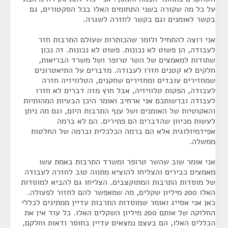
על כל מה שקורה בשני התחומים האלו בכל הסקטורים, גם
בקשר לאומנים וגם בקשר לחזרה לשגרה.
אני רוצה להתחיל ולומר שהכותרות שעולם התרבות חזר
לעבודה, הן פשוט לא נכונות. פשוט לא נכונות. זה נכון
שתודות למאמצים של השר טרופר ושל משרד הבריאות,
חלקים לא קטנים חזרו לעבודה. מדברים על התיאטרונים
שמחזירים עובדים ומחזירים שחקנים, הטלוויזיה חזרה
לעבודה, הפקות טלוויזיה, אבל חוץ מזה דברים לא חזרו
לעבודה וברשותכם אני ארחיב ואומר היכן הבעיות המהותיות
והאקוטיות של האומנים ושל ענף התרבות היום, וגם מה ניתן
לעשות מכיוון שהדברים הם פתירים. הם לא ברמה
אפידמיולוגית אלא הם ברמה הכלכלית וברמה של החלטות
ממשלה.
אני אומר שוב שהשר טרופר ומשרד התרבות באמת עשו
מאמצים כבירים והצליחו להוציא מתווה טוב לחזרה לעבודה
של מוסדות התרבות המתוקצבים. הצליחו גם להביא למוסדות
האלו 200 מיליון שקלים, מה שמאפשר להם לחזור לפעולה.
כאן אני אסייג ואומר שמוסדות התרבות עדיין ממתינים לכללי
החלוקה של אותם 200 מיליון השקלים האלו. כל עוד אין את
הכללים האלו, הם בעצם נמצאים עדיין בחוסר ודאות וחלקם,