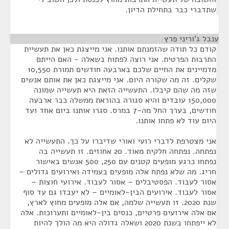
שתדברי כבר בתחילת הדיון.
ענבל ג'וריני פרץ
¶
קודם כל תודה שהזמנתם אותנו. אני מייצגת כאן את תעשיית
התרבות הפרטית. אני רוצה לפתוח בשאלה - האם הייתם
מדמיינים את החיים שלכם בארבעה חודשים תמורת 10,550
שקלים. זה מה שקורה היום. אני מייצגת כאן את אותם אנשים
שזה מה שהם קיבלו. התעשייה הזאת היא תעשייה שמונה
150,000 עובדים והיא סגורה בהוראת ממשלה כבר ארבעה
חודשים, בערך החל מה-7 במרס. סגרו אותנו ביום אחד ועד
היום עוד לא פתחו אותנו.
אני מצטרפת לדברי רועי ואורי שדיברו על כך. התעשייה לא
נפתחה. נפתחה חלקית מאוד. 20 אחוזים. זו תעשייה בה
נפתחו כרגע מופעים קטנים עם 250, 500 אנשים באישור
חריג. מה שלא נפתח אלה מופעים בעמידה ואירועים גדולים –
אסור לעבוד. הפסטיבלים – אסור לעבוד. אירועי חוצות –
אסור לעבוד. אירועים הבין-לאומיים – לא יעבדו גם עד סוף
שנת 2020. זו תעשייה שלמה, אם אלה מופעים מחוץ לארץ,
אם אלה אירועים פרטיים, כנסים בין-לאומיים ותערוכות. אלה
לא ייפתחו בשנת 2020 ושאלה גדולה היא מה הולך להיות