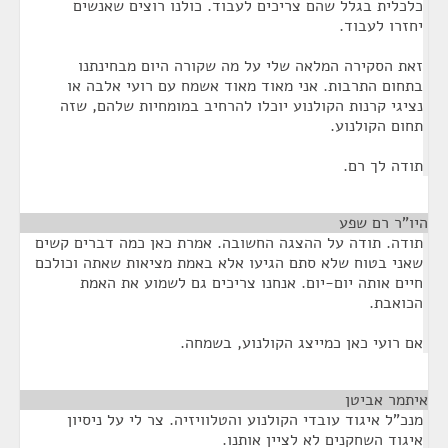
כלכלית בגלל שהם צריכים לעבוד. כולנו רוצים שאנשים
יחזרו לעבוד.
זאת הסקירה המלאה שלי על מה שקורה היום מבחינתנו
בתחום התרבות. אני מאוד מאוד אשמח עם רועי אלבה או
נציגי קרנות הקולנוע יוכלו להרחיב במומחיות שלהם, שזה
תחום הקולנוע.
תודה לך רם.
היו"ר רם שפע
¶
תודה. תודה על ההצגה החשובה. אמרת כאן כמה דברים קשים
שאני בטוח שלא סתם הגיעו אלא באמת מציאות שאתה וכולכם
חיים אותה יום-יום. אנחנו צריכים גם לשמוע את האמת
הכואבת.
אם רועי כאן כמייצג הקולנוע, בשמחה.
איתמר אביטן
¶
מנכ"ל איגוד עובדי הקולנוע והטלוויזיה. צר לי על ניסיון
איגוד השחקנים לא לציין אותנו.