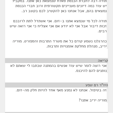
תודה רבה לחברת הכנסת סאלח שנמצאת כאן אתנו. במקביל
יש עוד כמה דיונים מעניינים תקשורתית ורוב חברי הכנסת
נמצאים בהם, אבל אנחנו כאן להקשיב לכם בקשב רב.
תודה לכל מי שנמצא אתנו ב-זום. אני אשתדל לתת לרובכם
זכות דיבור אבל אני לא יודע אם אני אצליח כי אני רואה שיש
רבים.
כהרגלנו נשמע קודם כל את משרד התרבות והספורט. מוריה
יריב, מנהלת מחלקת אומנויות ותרבות.
קריאה
¶
אני רוצה לומר שיש עוד אנשים בהמתנה שכתבו לי שאתם לא
נותנים להם להיכנס.
היו"ר רם שפע
¶
זה בטיפול. אנחנו לא נמנע מאף אחד להיות חלק מה-זום.
מוריה יריב אתנו?