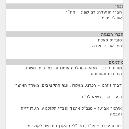
נכחו
¶
חברי הוועדה: רם שפע – היו"ר
אורלי פרומן
חברי הכנסת
¶
סונדוס סאלח
סמי אבו שחאדה
מוזמנים
¶
מוריה יריב - מנהלת מחלקת אומנויות בתרבות, משרד
התרבות והספורט
דביר ז'ורנו - רפרנט מאקרו, אגף התקציבים, משרד האוצר
רועי כהן - נשיא לה"ב
איתמר אביטן - מנכ"ל איגוד עובדי הקולנוע, הטלוויזיה
והבמה
דורית ענבר - עו"ד, מנכ"לית הקרן החדשה לקולנוע