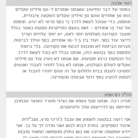
רועי אלבה
¶
בסופו של דבר החישוב שאנחנו אומרים ל-50 מיליון שקלים
הוא 30 אחוזים שהם 30 מיליון שקלים השקעה ציבורית,
תוספת, כדי שנוכל לצאת לדרך כי כסף פרטי לא יגיע. תוספת
של עוד 15 אחוזים – זאת בעצם התייקרות הפקות כאשר בגלל
משבר הקורונה מצלמים יותר לאט, יש יותר עלויות וצריך
לייצר עוד כסף. ועוד בין 5 ל-10 אחוזים, כסף שילך לביטוח.
חברות הביטוח לא מוכנות לבטח את הקורונה. בלי ביטוח
ותוספת כסף בנושא הזה, אנחנו בכלל לא נוכל לצאת לדרך.
כל ההפקות כרגע תקועות. אם אנחנו לא נשיג עוד 50 מיליון
שקלים לעולם הקולנוע, אנחנו לא נוכל לחזור לעבוד ואנשים
ימשיכו לשבת בבית ולחלום על זה שהם יחזרו לעבוד או
לנסות להשיג כסף ודמי אבטלה מהמדינה.
היו"ר רם שפע
¶
תודה רבה. אנחנו תכף נשמע את נציגי משרד האוצר שכמובן
יתייחסו גם לדרישות שלך ולטיעונים.
אני רוצה בבקשה לשמוע את ענבל ג'וריני פרץ, מנכ"לית
איגוד המפיקים. בחרת לבוא לכאן ואני מודה לך על כך. אני
יודע שתקופה ארוכה את כאן כחלק מהמחאה המאוד מובנת
וחשובה של תעשיית התרבות מחוץ לכנסת ולכן חשוב לי