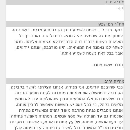
מוריה יריב
¶
כן.
היו"ר רם שפע
¶
בוקר טוב לך. נשמח לשמוע היכן הדברים עומדים. בואי ננסה
לחסוך את זה שהמצב יהיה מוצג כביכול טוב ואחר כך כל
האנשים בשטח ידברו כמה הדברים לא מגיעים אליהם. תנסי
לשקף לנו נאמנה את המציאות. היא מורכבת, אנחנו יודעים,
אבל בכל זאת נשמח לשמוע אותה.
תודה שאת אתנו.
מוריה יריב
¶
כפי שרובכם יודעים, אני מניחה, אנחנו הצלחנו לאשר בקבינט
הקורונה ובממשלה את פתיחת המוסדות לקיום מופעי תרבות.
כבר שלשום התחילו המופעים ונכון שהאולמות עוד לא ממש
מלאים בקהל, כי בכל זאת יש חששות שאפשר להבין אותם.
אנחנו מקבלים פניות מהרבה מאוד גופים ומאשרים פתיחת
אולמות גם עד תפוסה של 500 אנשים. המתווה מאפשר פתיחה
עד 250 אנשים, תפוסה של 75 אחוזים או 250 אנשים. במקרים
חריגים מנכ"ל המשרד יכול לאשר גם פתיחה עד תפוסה שלך