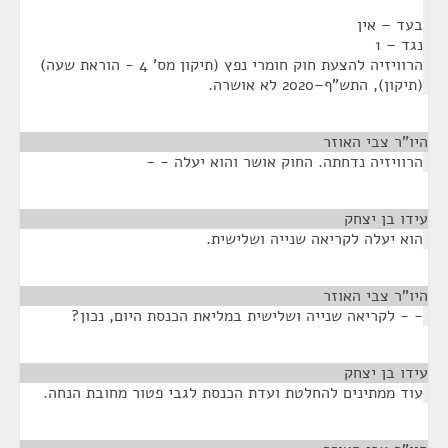
בעד – אין
נגד – 1
הרוויזיה להצעת חוק חומרי נפץ (תיקון מס' 4 - הוראת שעה)
(תיקון), התש"ף–2020 לא אושרה.
היו"ר צבי האוזר
¶
הרוויזיה נדחתה. החוק אושר והוא יעלה - -
עידו בן יצחק
¶
הוא יעלה לקריאה שנייה ושלישית.
היו"ר צבי האוזר
¶
- - לקריאה שנייה ושלישית במליאת הכנסת היום, נכון?
עידו בן יצחק
¶
עוד ממתינים להחלטת ועדת הכנסת לגבי פטור מחובת הנחה.