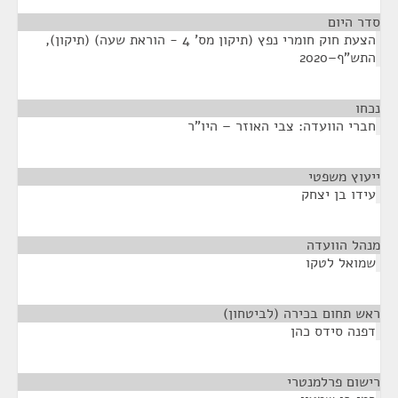
סדר היום
הצעת חוק חומרי נפץ (תיקון מס' 4 - הוראת שעה) (תיקון),
התש"ף–2020
נכחו
¶
חברי הוועדה: צבי האוזר – היו"ר
ייעוץ משפטי
¶
עידו בן יצחק
מנהל הוועדה
¶
שמואל לטקו
ראש תחום בכירה (לביטחון)
¶
דפנה סידס כהן
רישום פרלמנטרי
¶