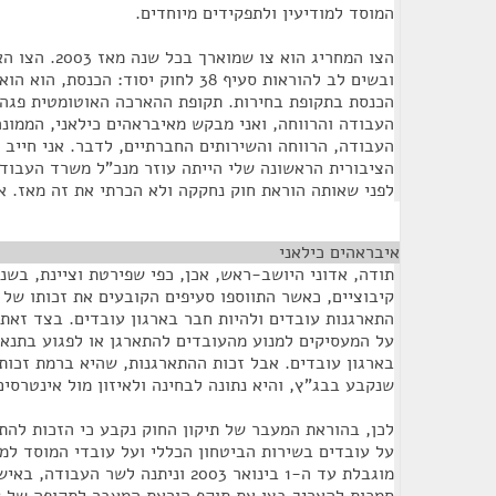
המוסד למודיעין ולתפקידים מיוחדים.
ובשים לב להוראות סעיף 38 לחוק יסוד: ה
הכנסת בתקופת בחירות. תקופת ההארכה האוטומטית פגה
העבודה והרווחה, ואני מבקש מאיבראהים כילאני, הממונ
העבודה, הרווחה והשירותים החברתיים, לדבר. אני חייב 
הציבורית הראשונה שלי הייתה עוזר מנכ"ל משרד העבודה
לפני שאותה הוראת חוק נחקקה ולא הכרתי את זה מאז. 
איבראהים כילאני
¶
קיבוציים, כאשר התווספו סעיפים הקובעים את זכותו של 
התארגנות עובדים ולהיות חבר בארגון עובדים. בצד זאת 
על המעסיקים למנוע מהעובדים להתארגן או לפגוע בתנ
בארגון עובדים. אבל זכות ההתארגנות, שהיא ברמת זכות 
שנקבע בבג"ץ, והיא נתונה לבחינה ולאיזון מול אינטרסים
לכן, בהוראת המעבר של תיקון החוק נקבע כי הזכות להתא
על עובדים בשירות הביטחון הכללי ועל עובדי המוסד למו
מוגבלת עד ה-1 בינואר 2003 וניתנה לשר ה