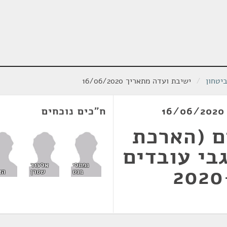
יטחון
/
ישיבת ועדה מתאריך 16/06/2020
ח"כים נוכחים
ם (הארכת
בי עובדים
נפתלי
אלעזר
בנט
שטרן
הא