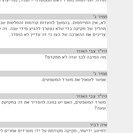
תודה. התייחסות משרד ראש הממשלה – תמיר, מהייעוץ 
תמיר ג'
¶
לא, אין התייחסות. בהמשך לוועדות קודמות והחלטות שנית
תהליך של חקיקה כדי שלא נצטרך להגיע מידי שנה. זה 
צריכים את ההארכה של הצו כי זה עדיין לא הוסדר.
היו"ר צבי האוזר
¶
מה הסיבה לכך שזה לא מתקדם?
תמיר ג'
¶
אפשר לשאול את משרד המשפטים.
היו"ר צבי האוזר
¶
משרד המשפטים, האם יש כוונה להסדיר את זה בחקיקת 
שעה?
איה דביר
¶
למיטב ידיעתי, חקיקה מקודמת על ידי משרדים אחרים ל