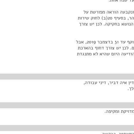
עד שנה אחת.
ונקבעה הוראה מפורשת על
איסור התארגנות. כך נקבע בסעיף 129א לפקודת בתי הסוהר, בסעיף 20(ב) לחוק שירות
הנושא בחקיקה. לכן יש צורך
כפי שציינת, אדוני היושב-ראש, הצו היה אמור להיות בתוקף עד 31 בדצמבר 2019, אבל
 ה-16 ביוני, כלומר היום. לכן יש צורך דחוף בהארכת
הודיעה היום שהיא לא מתנגדת
ן איה דביר, דיני עבודה,
לך.
דויקת ומקיפה.