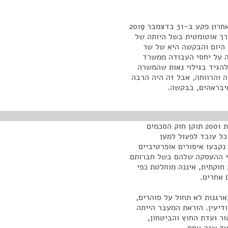
הצו המחריג הוא צו שמוארך בכל שנה מאז 2003. הצו האחרון פקע ב-31 בדצמבר 2019
כנסת, הוא הוארך אוטומטית בשל היותה של
 היום והבקשה היא של שר
ה על יחסי העבודה ממשרד
להגיד בגילוי נאות שהמשרה
 והרווחה, אבל זה היה הרבה
איבראהים, בבקשה.
תודה, אדוני היושב-ראש, אכן, כפי שפירטת וציינת, בשנת 2001 תוקן חוק הסכמים
כל עובד לפעול למען
נקבעו איסורים אופרטיביים
אי ההעסקה שלהם בשל חברותם
חוקתית, איננה מוחלטת כפי
 אחרים.
רגנות לא תחול על סוהרים,
דיעין. הוראת המעבר הייתה
עבודה, באישור ועדת החוץ והביטחון,