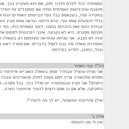
הממשלה יכול לקדם תזכיר חוק, אם הוא מעוניין בכך. אנח
חושבת שהרגישות האמיתית עולה אם מסתכלים על הסדרי
בסקירה שלו, כשבאמת בכל גופי הביטחון האחרים ההורא
כללי להפעלת אותו גוף, והיא הייתה הוראה אחת מבין הו
עבודת הגוף ואת הזכויות בתוכו. לגוף המסוים הזה, כפי ש
חקיקת מסגרת. היא לא נקבעה. אינני רפרנטית לתחום אז
שזה לא נקבע. אני מניחה שהוראה שעוסקת רק בשאלה הז
ומעוררת שאלה איך נכון לטפל בדברים. אם משרד ראש ה
נוכל, כמובן, לסייע בקידומו.
היו"ר צבי האוזר
¶
אני מניח שהפיל שבחדר טמון בשאלה האם יש איזושהי כת
מסוים שלכאורה צריך לתת מענה לחלק מהעניינים שבכל 
ניתנים? אני מבין שבמשטרה יש מודל כזה. בכל מקרה, א
החקיקה, אלא אם כן אתם רוצים להעיר איזושהי הערה.
אילן מהייעוץ המשפטי, יש לך מה להעיר?
אילן ג'
¶
אין לי מה להוסיף.