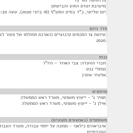
פרוטוקול מס' 13
מישיבת ועדת החוץ והביטחון
יום שלישי, כ"ד בסיון התש"ף (16 ביוני 2020), שעה 10:30
סדר היום
טיוטת צו הסכמים קיבוציים (הארכת תחולתו של פטור לג
2020
נכחו
¶
חברי הוועדה: צבי האוזר – היו"ר
נפתלי בנט
אלעזר שטרן
מוזמנים
¶
תמיר ג' - ייעוץ משפטי, משרד ראש הממשלה
אילן ג' - ייעוץ משפטי, משרד ראש הממשלה
משתתפים (באמצעים מקוונים)
¶
איבראהים כילאני - ממונה על יחסי עבודה, משרד העבוד
החברתיים