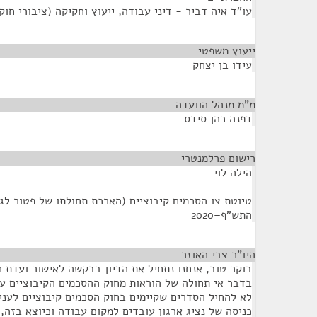
עו"ד איה דביר - דיני עבודה, ייעוץ וחקיקה (ציבורי חו
ייעוץ משפטי
¶
עידו בן יצחק
מ"מ מנהל הוועדה
¶
דפנה כהן סידס
רישום פרלמנטרי
¶
הילה לוי
טיוטת צו הסכמים קיבוציים (הארכת תחולתו של פטור לגב
התש"ף–2020
היו"ר צבי האוזר
¶
בוקר טוב, אנחנו נתחיל את הדיון בבקשה לאישור ועדת 
בדבר אי תחולה של הוראות מחוק ההסכמים הקיבוציים על
לא להחיל הסדרים שקיימים בחוק הסכמים קיבוציים לעניי
כניסה של נציג ארגון עובדים למקום עבודה וכיוצא בזה,