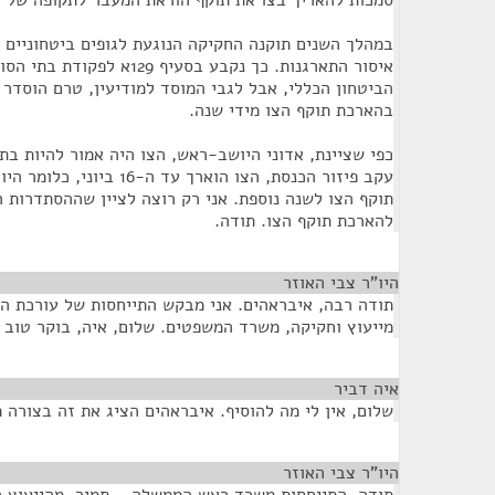
סמכות להאריך בצו את תוקף הוראת המעבר לתקופה של 
במהלך השנים תוקנה החקיקה הנוגעת לגופים ביטחוניים 
הביטחון הכללי, אבל לגבי המוסד למודיעין, טרם הוסדר 
בהארכת תוקף הצו מידי שנה.
עקב פיזור הכנסת, הצו הוארך עד
תוקף הצו לשנה נוספת. אני רק רוצה לציין שההסתדרות 
להארכת תוקף הצו. תודה.
היו"ר צבי האוזר
¶
תודה רבה, איבראהים. אני מבקש התייחסות של עורכת הדי
מייעוץ וחקיקה, משרד המשפטים. שלום, איה, בוקר טוב 
איה דביר
¶
שלום, אין לי מה להוסיף. איבראהים הציג את זה בצורה מ
היו"ר צבי האוזר
¶