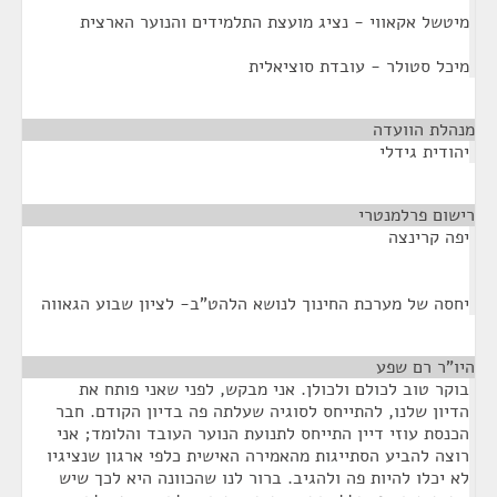
מיטשל אקאווי - נציג מועצת התלמידים והנוער הארצית
מיכל סטולר - עובדת סוציאלית
מנהלת הוועדה
¶
יהודית גידלי
רישום פרלמנטרי
¶
יפה קרינצה
יחסה של מערכת החינוך לנושא הלהט"ב- לציון שבוע הגאווה
היו"ר רם שפע
¶
בוקר טוב לכולם ולכולן. אני מבקש, לפני שאני פותח את
הדיון שלנו, להתייחס לסוגיה שעלתה פה בדיון הקודם. חבר
הכנסת עוזי דיין התייחס לתנועת הנוער העובד והלומד; אני
רוצה להביע הסתייגות מהאמירה האישית כלפי ארגון שנציגיו
לא יכלו להיות פה ולהגיב. ברור לנו שהכוונה היא לכך שיש