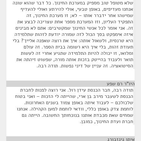
שלא מטופל טוב מספיק במערכת החינוך. כל דבר שהוא שונה
אנחנו מעדיפים, באופן טבעי, אולי להירתע ואולי להעדיף
שמישהו אחר ידברר אותו – לא; זו מערכת החינוך, זה
התפקיד העליון, וזו המערכת מספר אחת שצריכה לבצע את
זה. אני אומר לכל אנשי החינוך שמקשיבים: אתם לא מבינים
איזה אימפקט בסך הכול לזה שמורה יודעת לזהות שתלמידה
היא טרנסית, ולשאול אותה: איך את רוצה שאפנה אלייך? בלי
תעודת זהות, בלי איך היא רשומה בבית הספר. זה עולם
ומלואו, זו יכולה להיות התלמידה שתגיע אחרי זה לעשות
תואר ולעבוד בהייטק בזכות אותה מורה, שפשוט זיהתה את
הסיטואציה. זה עניין של דיני נפשות. תודה רבה.
היו"ר רם שפע
¶
תודה רבה, חבר הכנסת עידן רול. אני רוצה לפנות לחברת
הכנסת לשעבר מירב בן ארי, שהייתה לי הזכות – ואני בטוח
שלכולכם – לעבוד איתה באופן צמוד בשנים האחרונות.
לוחמת צדק באופן כללי, וודאי לוחמת למען הקהילה. אנחנו
שמחים שאת מכבדת אותנו בנוכחותך החשובה. הייתה גם
חברת ועדת החינוך, כמובן.
איתן גינזבורג
¶