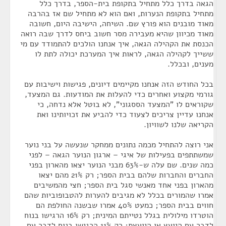
הגאה בדרך כלל מתחיל בתקופת בית-הספר, בדרך כלל
מתחיל בתקופת הנערות, ואם הוא לא מתחיל שם אז בהרבה
מאוד מובנים הוא פורץ שם. השיחה, הישיבה היום, חשובה
מאוד מכיוון שהיא מעבירה מסר חשוב ביחס לדרך שבה רואה
הכנסת את הקהילה הגאה, איך אנחנו הולכים להתמודד עם מי
ששייך לקהילה הגאה, לראות איך המערכת יכולה לתת לו
מענים, ובכלל.
בכל החודש הזה אנחנו מקיימים דיונים, פגישות וישיבות עם
גורמי מקצוע ואחרים כדי להעלות את המודעות. גם המצעד,
שקוראים לו "המצעד הססגוני", לא בוטל אלא נדחה, כי
אנחנו עדיין צריכים לצעוד כדי להביע את זכויותינו ואת
הקריאה שלנו לשוויון.
אני רוצה להתחיל מכמה נתונים ממחקר שנעשה על בני נוער
שמשתתפים בפעילות של איגי – ארגון הנוער הגאה – לפני
כמה שנים. שם עלה ש-63% מבני הנוער יצאו מהארון בפני
החברים והחברות שלהם בבית הספר; רק 21% מהם יצאו
מהארון בפני אחד מאנשי סגל בית הספר; חצי מהמשיבים
אמרו שהמורים בכלל לא מגיבים להערות להטבופוביות שהם
חווים בבית הספר; כמעט 40% אמרו שבשנה החולפת הם
הוטרדו מילולית בגלל נטייתם המינית; רק 16% הרגישו בנוח
לדבר עם היועץ או היועצת; רק 11% הרגישו בנוח לדבר עם