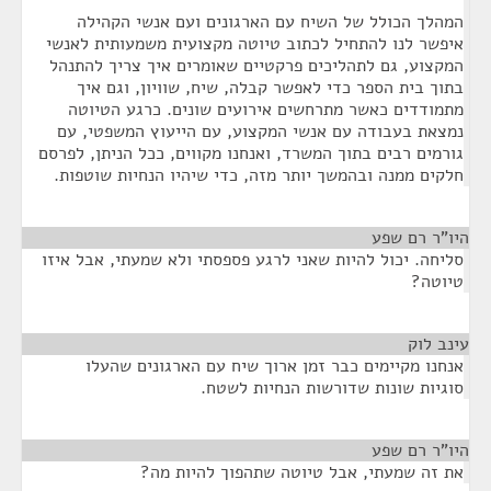
המהלך הכולל של השיח עם הארגונים ועם אנשי הקהילה
איפשר לנו להתחיל לכתוב טיוטה מקצועית משמעותית לאנשי
המקצוע, גם לתהליכים פרקטיים שאומרים איך צריך להתנהל
בתוך בית הספר כדי לאפשר קבלה, שיח, שוויון, וגם איך
מתמודדים כאשר מתרחשים אירועים שונים. כרגע הטיוטה
נמצאת בעבודה עם אנשי המקצוע, עם הייעוץ המשפטי, עם
גורמים רבים בתוך המשרד, ואנחנו מקווים, ככל הניתן, לפרסם
חלקים ממנה ובהמשך יותר מזה, כדי שיהיו הנחיות שוטפות.
היו"ר רם שפע
¶
סליחה. יכול להיות שאני לרגע פספסתי ולא שמעתי, אבל איזו
טיוטה?
עינב לוק
¶
אנחנו מקיימים כבר זמן ארוך שיח עם הארגונים שהעלו
סוגיות שונות שדורשות הנחיות לשטח.
היו"ר רם שפע
¶
את זה שמעתי, אבל טיוטה שתהפוך להיות מה?