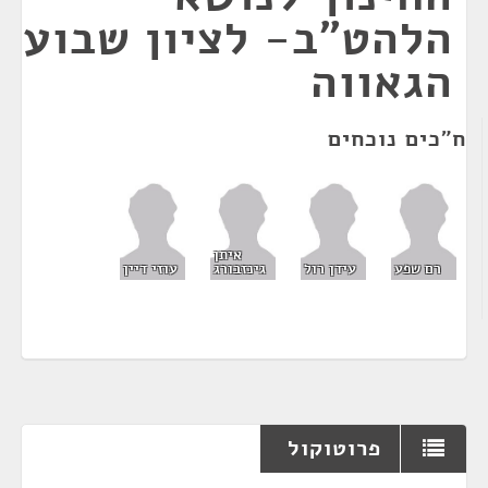
הלהט"ב- לציון שבוע
הגאווה
ח"כים נוכחים
איתן
רם שפע
עידן רול
גינזבורג
עוזי דיין
פרוטוקול
¶