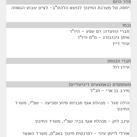
סדר היום
יחסה של מערכת החינוך לנושא הלהט"ב- לציון שבוע הגאווה
נכחו
¶
חברי הוועדה: רם שפע – היו"ר
איתן גינזבורג – מ"מ היו"ר
עוזי דיין
חברי הכנסת
¶
עידן רול
משתתפים (באמצעים דיגיטליים)
¶
מירב בן ארי - חכ"ל
הילה סגל - מנהלת אגף תכניות סיוע ומניעה - שפ"י, משרד
החינוך
עינב לוק - מנהלת אגף בכיר שפ"י, משרד החינוך
אורלי ליימן עיני - רפרנטית חינוך באג"ת, משרד האוצר