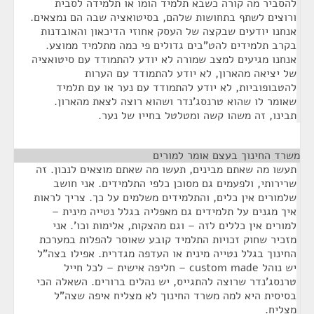
להסביר מה קורה כשבא תלמיד הומו או תלמידה לסבית
ורוצים לשתף בתחושות שלהם, בסיטואציה שבה הם נמצאים.
אנחנו יודעים שבקצה של העסק אחוזי הדיכאון והאובדנות
בקרב תלמידים להט"בים גדולים פי כמה מתלמיד ממוצע.
אנחנו מגיעים למצב שמורה לא יודע להתמודד עם סיטואציה
של יציאה מהארון, לא יודע להתמודד עם הערות
להטבופוביות, לא יודע להתמודד עם נער או עם תלמיד
שאומר לו שהוא טרנסג'נדר ושהוא רוצה לצאת מהארון.
תבינו, זה משהו קשה ומטלטל בחייו של נער.
משרד החינוך בעצם אומר למורים
¶
תעשו מה שאתם מבינים, תעשו מה שאתם מוצאים לנכון. זה
שרירותי, ולפעמים גם מסוכן כלפי התלמידים. אני חושב
שלמורים אין כלים, והתלמידים משלמים על כך. צריך לראות
איך מגנים על תלמידים גם מאפליה בגלל נטייה מינית –
למורים אין כללים לזה – וגם מהצקות, אלימות וכו'. אני
מזכיר שחוק זכויות התלמיד קובע שאוסר להפלות במערכת
החינוך בגלל נטייה מינית או העדפה מגדרית. אפילו בצה"ל
יש נוהל custom made – חליפה אישית – לכל חייל
טרנסג'נדר שרוצה להתגייס, יש נהלים ברורים. השאלה הכי
בסיסית היא למה משרד החינוך לא מצליח איפה שצה"ל
מצליח.