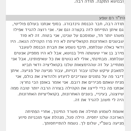
ובנושא התקנה. תודה רבה.
היו"ר רם שפע
¶
תודה רבה, חבר הכנסת גינזבורג. בסוף אנחנו בעולם פוליטי,
גם איתן התייחס לזה בקצרה וגם אני. אני רוצה להגיד אפילו
משהו יותר חד, שמוסכם על שנינו, אני בטוח. זה לא סוד
שבשנים האחרונות הקואליציות לא היו פרו הקהילה הגאה. היו
ודאי כאלה שנלחמו, תיכף נשמע את חברת הכנסת לשעבר
מירב בן ארי שעשתה חיל בנושא, אבל לא היו מספיק אנשים
שנלחמו. מבחינתי, אולי לא נגשים את כל שאיפותינו, אבל אני
מתחייב על זה שההימצאות שלנו בקואליציה ודאי תביא
למאבק עיקש שלנו עבור זכויות, עבור מניעה של פגיעה. איתן
דיבר פה על נתונים שצריכים לזעזע ולהדאיג את כולם, אני
מניח שאתם מכירים את רובם. אני אומר באופן הכי נחרץ:
אנחנו פה כדי לייצג את הקהילה בצורה הרבה יותר טובה ממה
שיוצגה, בעיניי, בשנים האחרונות, בקואליציות האחרונות.
היה לי חשוב להגיד את זה.
אשמח לשמוע תחילה את משרד החינוך, אחרי הפתיחה
הארוכה שלנו יחסית. הילה סגל, מנהלת אגף תוכניות סיוע
מניעה בשפ"י, שלום לך. נשמח להתייחסותך.