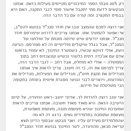
רק 20% מבתי הספר התיכוניים מקיימים פעילות כזאת. אנחנו
מבקשים לדעת מתי יתקבל אישור סופי לגבי התקנה, האם היא
בבסיס התקציב ומה קורה עם כל הדבר הזה.
אני רוצה לסכם שהמצב שבו אין חוזר מנכ"ל בנושא להט"ב,
אי-אפשר להמשיך אתו. אנחנו צריכים לדרוש שיפורסם חוזר
מנכ"ל. אנחנו יודעים שיש טיוטה מונחת על שולחנו של
המנכ"ל, אבל בגלל שיקולים פוליטיים זה לא מפורסם. הגיעה
העת, אולי דווקא עכשיו, כשמשרד החינוך, לא עומד בראשו
אדם עם אג'נדה דתית כלשהי וכשיש קונצנזוס רחב בתוך
הממשלה – אולי לא מוחלט, אבל רחב – לגבי הדבר הזה,
צריך לפרסם את זה, כי זה חשוב. צריך לראות איך אנחנו
מגדילים את תקנת חוש"ן, מגדילים את הפעילות, מגדילים את
המודעות, ויוצרים לבני הנוער מסגרת אישית בטוחה בתקופה
הכי מטלטלת של חייהם.
אני שוב רוצה להודות לך, אדוני יושב-ראש הוועדה, על קיום
הישיבה הזאת. היא מאוד מאוד חשובה. אנחנו צריכים לראות
שמערכת החינוך שהיא מעטפת מגנה, מעטפת מאפשרת,
מעטפת שתומכת בתלמידים גאים. כרגע זה לא מה
שהתלמידים מעידים עליו. ואני מבקש שבסוף הדיון תצא
קריאה מכאן, מהוועדה, לשר החינוך בנושא חוזר המנכ"ל