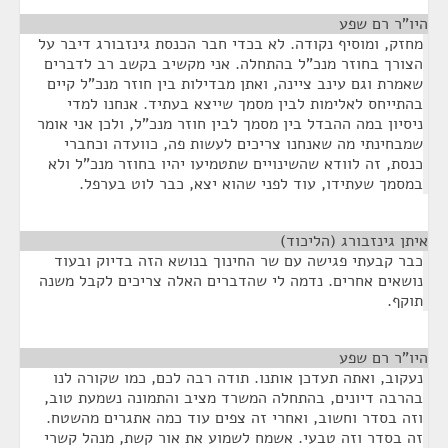
היו"ר רם שפע
¶
מחזק, ומוסיף נקודה. לא בכדי חבר הכנסת גינזבורג דיבר על
הצורך בחוזר מנכ"ל בהתחלה. אני מקשיב בקשב רב לדברים
שאמרת וגם עינב ציינה, ואתן מבדילות בין חוזר מנכ"ל קיים
בהתייחס לאלימות לבין מסמך שייצא בעתיד. אנחנו למדי
ניסיון במה ההבדל בין מסמך לבין חוזר מנכ"ל, ולכן אני אומר
שמבחינתי מה שאנחנו צריכים לעשות פה, כוועדה וכחברי
כנסת, זה לוודא שהשינויים שתטמיעו יהיו בחוזר מנכ"ל ולא
במסמך שעתידו, עוד לפני שהוא יצא, כבר לוט בערפל.
איתן גינזבורג (הליכוד)
¶
כבר קבעתי פגישה עם שר החינוך בנושא הזה בדיוק ובעוד
נושאים אחרים. נדמה לי שהדברים האלה צריכים לקבל משנה
תוקף.
היו"ר רם שפע
¶
נעקוב, ואתה תעדכן אותנו. תודה רבה לכם, כמו שקורה לנו
בהרבה דיונים, בהתחלה המשרד מציב והתמונה נשמעת טוב,
וזה בסדר וחשוב, ואחרי זה צפים עוד כמה אתגרים מהשטח.
זה בסדר וזה טבעי. אשמח לשמוע את אור קשת, מנהל קשרי