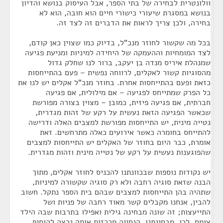
וולונטרית לבחירה של בתי הספר, אבל העיסוק בנושא והדיון
בנושא במסגרת שיעורי כישורי חיים הוא חובה, הוא לא
בחירה, ולכן צריך לראות את הדברים זה לצד זה.
בכל מה שקשור לחוזר מנכ"ל, בדיוק כמו שצוין כאן קודם,
לצד המומחיות וההעמקה של היחידה למיניות ומניעת פגיעה
שמנהלת איריס מנדה בן יעקב, ברור לנו שחלק גדול
מהסוגיות קשור לאקלים, לרווחה נפשית – פעם בהתייחסות
כזאת ופעם בהתייחסות אחרת. בחוזר מנכ"ל אקלים יש לנו את
כל הפרק שמתייחס לפגיעה – אם מילולית, אם פגיעה
חברתית, אם פגיעה פיזית, כמובן – מצוין בצורה מפורשת
שכאשר הפגיעה הזאת נעשית על רקע של זהות מגדרית,
נטייה מינית, יש התייחסות מפורשת למצבים האלה ודרישה
להתייחס בחומרה כאשר אירועים כאלה מתרחשים. זאת
אומרת, כבר היום בחוזר של האקלים יש התייחסות למצבים
שהפוגענות נעשית על רקע של נטייה מינית וזהות מגדרית.
יש נקודות נוספות שבכוונתנו להכניס לחוזר אקלים, מתוך
הבנה שזאת סוגיה רחבה ולא רק סוגיה שקשורה למיניות,
שתהיה בהן התייחסות למצבים שבהם בית הספר נתקל. חשוב
להבין, אנחנו מקבלים קשר מאוד רחבה של פניות ושל
התייעצות; זה שונה מבחינה גילית ואפילו בתרבות שבה הילד
צומח. לכן, מבחינתנו, הנחייה מרכזית אותה נרצה להוסיף