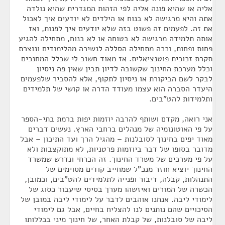
אליה או שהיא פונה אליה לפי הזהות המגדרית שהיא נולדה
אתה והיא מרגישה לא בנוח או הילדים לא יודעים איך לאכול
את זה. לפעמים זה פשוט בזה שלא יודעים איך לפנות, ואז
אותה תלמידה מרגישה לא בטוחה או לא בנוח, מתחילה להגיע
פחות ופחות, וככה מתחילה הסללה לנשירה מהלימודים ונוצרת
תקרת זכוכית פוטנציאלית. אז מאוד חשוב לי שכלל המחנכים
וכלל מערכת החינוך שקשובה לדיון תבין שאין פה ניסיון
לבקר לשם הביקורת או ניסיון לתקוף, אלא להסביר שלפעמים
היעדר הסברה הוא עצמו מעודד הדרה או קושי של תלמידים
ותלמידות להט"בים.
אני רואה, מקדם ושותף להרבה יוזמות יפות ברמת בתי-הספר
על פי האוטונומיה של מנהלים ברחבי הארץ. נעשים דברים
מאוד יפים בחינוך לסובלנות – מהגיל הרך ועד התיכון – אבל
מדובר בסופו של דבר ביוזמות פרטניות, לא מתוקצבות ולא
על פי מערכים של משרד החינוך. זה הכרחי ונדרש שמשרד
החינוך יוציא חוזר מנכ"ל שמחייב קודים מסוימים של
התנהלות, קבלה, דיבור ופנייה לתלמידים להט"בים, וכמובן,
הכשרה של המורים ואיזשהו מערך בסיסי שיעבור כסוג של
לימודי ליבה. אנחנו אוהבים לדבר על לימודי ליבה במובן של
הסיכויים שהם נותנים לנו להצליח בחיים, אבל גם לימודי
ליבה של סובלנות, של קבלת האחר, של חינוך מיני בכללותו