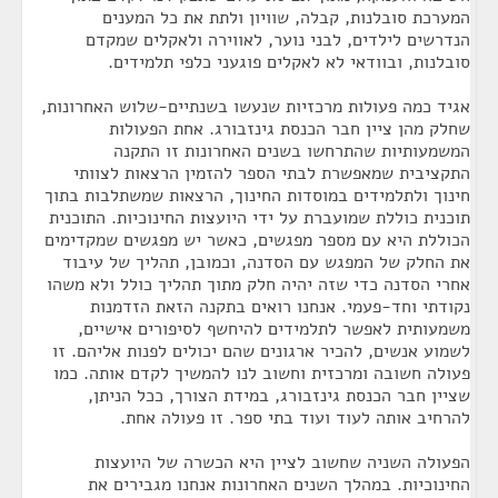
המערכת סובלנות, קבלה, שוויון ולתת את כל המענים
הנדרשים לילדים, לבני נוער, לאווירה ולאקלים שמקדם
סובלנות, ובוודאי לא לאקלים פוגעני כלפי תלמידים.
אגיד כמה פעולות מרכזיות שנעשו בשנתיים-שלוש האחרונות,
שחלק מהן ציין חבר הכנסת גינזבורג. אחת הפעולות
המשמעותיות שהתרחשו בשנים האחרונות זו התקנה
התקציבית שמאפשרת לבתי הספר להזמין הרצאות לצוותי
חינוך ולתלמידים במוסדות החינוך, הרצאות שמשתלבות בתוך
תוכנית כוללת שמועברת על ידי היועצות החינוכיות. התוכנית
הכוללת היא עם מספר מפגשים, כאשר יש מפגשים שמקדימים
את החלק של המפגש עם הסדנה, וכמובן, תהליך של עיבוד
אחרי הסדנה כדי שזה יהיה חלק מתוך תהליך כולל ולא משהו
נקודתי וחד-פעמי. אנחנו רואים בתקנה הזאת הזדמנות
משמעותית לאפשר לתלמידים להיחשף לסיפורים אישיים,
לשמוע אנשים, להכיר ארגונים שהם יכולים לפנות אליהם. זו
פעולה חשובה ומרכזית וחשוב לנו להמשיך לקדם אותה. כמו
שציין חבר הכנסת גינזבורג, במידת הצורך, ככל הניתן,
להרחיב אותה לעוד ועוד בתי ספר. זו פעולה אחת.
הפעולה השניה שחשוב לציין היא הכשרה של היועצות
החינוכיות. במהלך השנים האחרונות אנחנו מגבירים את