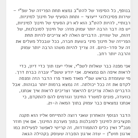
בנוסף, כל הסיפור של להט"ב נמצא תחת הפריזה של שפ"י –
שירות פסיכולוגי ייעוצי – ותחת הסעיף של חינוך למיניות.
רבותיי, להיות להט"ב הוא לא רק הסעיף של חינוך למיניות,
יש פה דבר הרבה יותר עמוק מזה: של חינוך לסובלנות, של
זהות, של שוויון. הדברים האלה לא צריכים להיות תחת
הפריזה של חינוך מיני בשעת חברה, ככל שבכלל מעלים את
זה על סדר-היום. זה צריך להיות משהו הרבה יותר עמוק
והרבה יותר רחב.
אני מפנה כבר שאלות לשפ"י, אולי יענו תוך כדי דיון, כדי
לראות איפה הם נמצאים. אני יודע ששפ"י עברה כברת דרך.
מי שעומדת בראש שפ"י מאוד מאוד פרו הדבר הזה ומנסה
לקדם את זה ככל יכולתה. זה נמצא ברמות יותר גבוהות. אבל
הדברים האלה צריכים להיאמר וצריכים לראות איך אנחנו,
כוועדה, פונים למשרד החינוך וגורמים להם להתקדם, כי
אנחנו נמצאים כבר עמוק בתוך המאה ה-21.
הדבר הנוסף והאחרון שאני רוצה להתייחס אליו הוא תקנה
תקציבית לחינוך לסובלנות בתוך מערכת החינוך. אם אין חוזר
מנכ"ל ואין כלים להתמודדות, זה קריטי לאפשר לפעילות כמו
ארגון חוש"ן – שזה ארגון הסברה שעוסק בקהילה הגאה