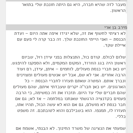
מעבר לזה שהיא חברה, היא גם היתה חונכת שלי בתואר
הראשון.
מירב בן ארי
¶
לא רציתי לחשוף את זה, שלא יגידו איפה אתה היום – ועדת
הכנסת – ואני הייתי החונכת שלך. זה כבר קרה לי פעם עם
איילת שקד.
שלום לכולם. קודם כול, התנצלות בפני עידן רול, שביום
ראשון היה בגג הוורוד, המקום המקסים, ולא הספקנו להיפגש.
יש כאן חברי כנסת מעולים, לוחמים – איתן, עידן, רם ועוד
הרבה אחרים. אני לא שם, אבל יש אנשים מעולים ומצוינים
ונברך אותם. המטרה שאתם תעזרו לחברי הכנסת – כל
הארגונים. יש כאן חבר'ה יקרים שעבדתי איתם, שהם מעולים
שהם חברים שלי עד היום. תזכרו את זה כמשימה, כי הרבה
פעמים בקדנציה הרגשתי שאנחנו במלחמה – אז לא; גם אם
חבר כנסת לא מושלם, גם אם הוא לא עשה הכול, תהיו אתו,
תעזרו לו, תמנפו. הוא בשבילכם והוא לטובתכם. זה משפט
כללי.
שמעתי את הנציגה של משרד החינוך. לא הבנתי, אשמח אם