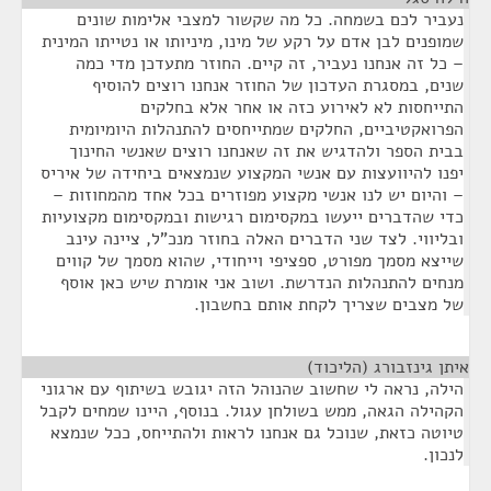
נעביר לכם בשמחה. כל מה שקשור למצבי אלימות שונים
שמופנים לבן אדם על רקע של מינו, מיניותו או נטייתו המינית
– כל זה אנחנו נעביר, זה קיים. החוזר מתעדכן מדי כמה
שנים, במסגרת העדכון של החוזר אנחנו רוצים להוסיף
התייחסות לא לאירוע כזה או אחר אלא בחלקים
הפרואקטיביים, החלקים שמתייחסים להתנהלות היומיומית
בבית הספר ולהדגיש את זה שאנחנו רוצים שאנשי החינוך
יפנו להיוועצות עם אנשי המקצוע שנמצאים ביחידה של איריס
– והיום יש לנו אנשי מקצוע מפוזרים בכל אחד מהמחוזות –
כדי שהדברים ייעשו במקסימום רגישות ובמקסימום מקצועיות
ובליווי. לצד שני הדברים האלה בחוזר מנכ"ל, ציינה עינב
שייצא מסמך מפורט, ספציפי וייחודי, שהוא מסמך של קווים
מנחים להתנהלות הנדרשת. ושוב אני אומרת שיש כאן אוסף
של מצבים שצריך לקחת אותם בחשבון.
איתן גינזבורג (הליכוד)
¶
הילה, נראה לי שחשוב שהנוהל הזה יגובש בשיתוף עם ארגוני
הקהילה הגאה, ממש בשולחן עגול. בנוסף, היינו שמחים לקבל
טיוטה כזאת, שנוכל גם אנחנו לראות ולהתייחס, ככל שנמצא
לנכון.