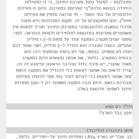
וסובלנות – לפעול בתוך מערכת החינוך, כי זו הפעילות
היחידה בנושא הלהט"בי שקיימת במערכת. היום זו פעילות
וולונטרית של בתי הספר – מי שרוצה מזמין את פעילות
חוש"ן, והם מתוקצבים על זה. תקנת הסובלנות היא מענה
מרכזי במאבק הלהטבופובי במערכת החינוך וצריך למצוא איך
מאפשרים פתרונות בסדנאות לתלמידים ולצוות ההוראה. לפני
מספר שנים תקציב התקנה עמד על פחות מ-1.5 מיליון
שקלים, בשנה שעברה הוא הוגדל ל-3 מיליון, ואני אומר לכם
שזה לא מספיק. בנוסף, אני לא בטוח שהסעיף הזה הוא
בבסיס התקציב. כלומר, אם אנחנו נמצאים היום בתקציב
מאוד אתגרי, יש סיכוי גדול שהדבר הראשון שייפגע זה זה.
צריך לראות מה אפשר לעשות כדי להגדיל את התקנה הזאת
ומה אפשר לעשות כדי לגרום לעוד בתי ספר להזמין פעילות
מבורכת כזאת. היום גובה התקנה מאפשר רק ל-350 מוסדות
חינוך לאפשר סדנאות כאלה.
היו"ר רם שפע
¶
350 בכל הארץ?
איתן גינזבורג (הליכוד)
¶
כן. אבל יש בארץ 1,674 מוסדות חינוך על-יסודיים. כלומר,