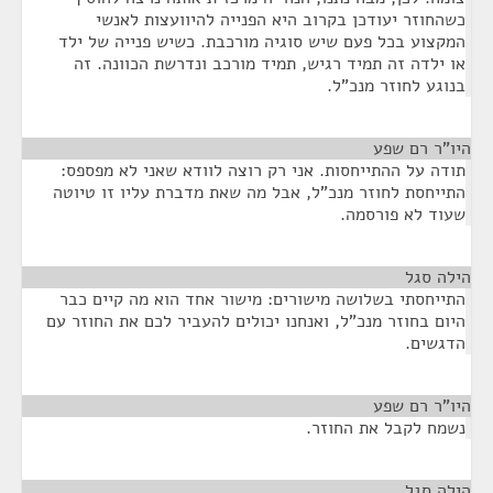
כשהחוזר יעודכן בקרוב היא הפנייה להיוועצות לאנשי
המקצוע בכל פעם שיש סוגיה מורכבת. כשיש פנייה של ילד
או ילדה זה תמיד רגיש, תמיד מורכב ונדרשת הכוונה. זה
בנוגע לחוזר מנכ"ל.
היו"ר רם שפע
¶
תודה על ההתייחסות. אני רק רוצה לוודא שאני לא מפספס:
התייחסת לחוזר מנכ"ל, אבל מה שאת מדברת עליו זו טיוטה
שעוד לא פורסמה.
הילה סגל
¶
התייחסתי בשלושה מישורים: מישור אחד הוא מה קיים כבר
היום בחוזר מנכ"ל, ואנחנו יכולים להעביר לכם את החוזר עם
הדגשים.
היו"ר רם שפע
¶
נשמח לקבל את החוזר.
הילה סגל
¶