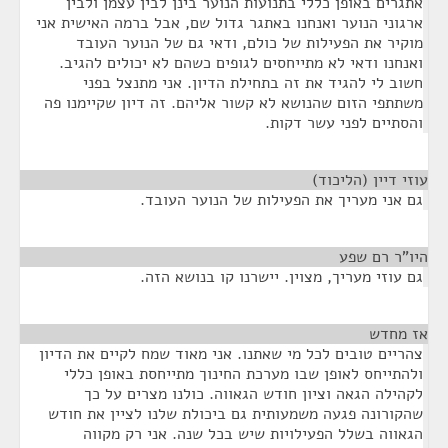
אתגרים באופן כללי בתנועות הנוער בינן לבין עצמן ולבין
ארגוני הנוער ואנחנו באתגר גדול שם, אבל ברמה האישית אני
מוקיר את הפעילות של כולם, ודאי גם של הנוער העובד
ואנחנו ודאי לא מתייחסים לגופים כשהם לא יכולים להגיב.
חשוב לי להגיד את זה בתחילת הדיון. אני מתנצל בפני
משתתפי הזום שהנושא לא קשור אליהם. זה דיון שקיימנו פה
והסתיים לפני עשר דקות.
עוזי דיין (הליכוד)
¶
גם אני מעריך את הפעילות של הנוער העובד.
היו"ר רם שפע
¶
גם עוזי מעריך, מצוין. יישרנו קו בנושא הזה.
אז מחדש
¶
צהריים טובים לכל מי שאתנו. אני מאוד שמח לקיים את הדיון
ולהתייחס לאופן שבו מערכת החינוך מתייחסת באופן כללי
לקהילה הגאה וציון חודש הגאווה. כולנו מצרים על כך
שהקורונה פגעה משמעותית גם ביכולת שלנו לציין את חודש
הגאווה בשלל הפעילויות שיש בכל שנה. אני רק מקווה