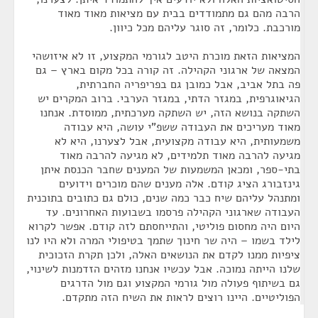
הרבה מהם גם מתמודדים בבית עם מציאות מאוד מאוד
מורכבת. כלומר, זה סוגר עליהם מכל כיוון.
המציאות הזאת מוכרת היטב לגורמי המקצוע, זו לא איזושהי
המצאה של ארגוני הקהילה. זה קורה בכל מקום בארץ – גם
פה בתל אביב, אבל כמובן גם בפריפריה החברתית,
הגיאוגרפית, במגזר הדתי, במגזר הערבי. ברוב המקרים יש
השתקה בנושא הזה, יש השתקה מערכתית, ממוסדת. אנחנו
מאוד מעריכים את העבודה ששפ"י עושה, היא עבודה
משמעותית, היא עבודה מקצועית, אבל לצערנו, היא לא
מגיעה להרבה מאוד תלמידים, לא מגיעה להרבה מאוד
בתי-ספר, ומכאן המשמעות של המענים שחבר הכנסת איתן
גינזבורג הציג קודם. אלה מענים שהם מוכרים וידועים
ומתנהל עליהם שיח כבר כמה שנים, כולם גם כתובים בתוכנית
העבודה שארגוני הקהילה פרסמו בשבועות האחרונים. עד
היום היה מחסום פוליטי, והתייחסתם לזה קודם. אפשר לקרוא
לילד בשמו – היה שר חינוך שתמך בטיפולי המרה ולא היו לנו
ציפיות ממנו לקדם את הנושאים האלה, ולכן תקרת הזכוכית
שלנו הייתה נמוכה. אבל עכשיו אנחנו מזהים הזדמנות לשינוי,
גם בשיתוף פעולה מול גורמי המקצוע וגם מול הדרגים
הפוליטיים. היינו רוצים לראות את השיח הזה מתקדם.