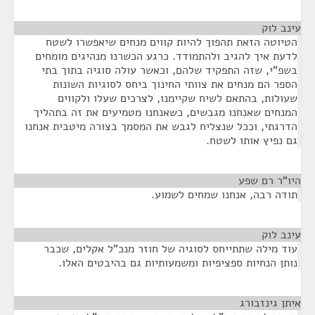
עינב לוק
¶
הטיוטה הזאת תהפוך להיות קווים מנחים שיאפשרו לשטח
לדעת איך להגיב ולהתמודד. כרגע הכשרנו מנהיגים מומחים
בשפ"י, שזה התפקיד שלהם, וכאשר עולה סוגיה בתוך בתי
הספר הם מנחים את צוותי החינוך ביחס לסוגיות השונות
שעולות, בהתאם לשיח שקיימנו, לצרכים שעלו ולקווים
המנחים שאנחנו מגבשים, כשאנחנו מטמיעים את זה בתהליך
הדרגתי, וככל שנצליח לגבש את המסמך בצורה מיטבית אנחנו
גם נפיץ אותו לשטח.
היו"ר רם שפע
¶
תודה רבה, אנחנו שמחים לשמוע.
עינב לוק
¶
עוד מילה שתתייחס לסוגיה של חוזר מנכ"ל אקלים, שכבר
נותן הנחיות ספציפיות ומשמעותיות גם בהיבטים האלו.
איתן גינזבורג
¶