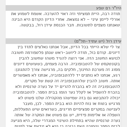
היו"ר רם שפע
¶
תודה רבה, היית תמציתי וזה ראוי להערכה. אשמח לשמוע את
אורלי ליימן עיני – לא נמצאת. אחרי הדיון הקודם היא הבינה
שאנחנו מצפים לתשובות. חבר הכנסת עידן רול, בבקשה.
עידן רול (יש עתיד-תל"ם)
¶
צר לי שלא הייתי בכל הדיון, אבל אנחנו נאלצים לתזז בין
דיונים. קודם כול, תודה ליושב-ראש שנתן פלטפורמה חשובה
לנושא החשוב הזה. אני רוצה להגיד משהו שחשוב להבין
בקונטקסט של להטבופוביה. הרבה פעמים, כשעושים דיונים
מסוג זה מערכת החינוך, חלקים בה, מרגישה צורך להתגונן:
רגע, אנחנו לא נותנים יד ללהטבופוביה, אנחנו לא מאפשרים
אותה. חשוב להבין שלהטבופוביה זה קשת של מקרים.
להטבופוביה זה לא בהכרח להרים יד על נערה טרנסית ולא
בהכרח להשפיל או לקלל נער הומו בבית הספר. להטבופוביה
יכולה להתבטא גם בזה שמישהו מהקהילה שלנו פשוט לא
מרגיש בטוח או נוח להיות הוא בבית הספר. לכן, מעבר
לענישה במקרים ספציפיים חריגים, כשרואים שיש התעללות,
השפלה או אלימות פיזית, יש גם פשוט את המקרה של אותה
נערה טרנסית שהיא בתחילת השינוי המגדרי שלה, היא מגיעה
לבית הספר והמורה קצת נבוכה כי היא לא יודעת איך לפנות