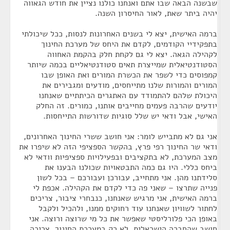
שבשנה הבאה שבו אתם ואנחנו כולנו נציין את חודש הגאווה
יהיה ביתר שאת, לאור החיסרון השנה.
ברמה האישית, יצא לי בשנים האחרונות לנסות, ככל שיכולתי
בתפקידיי הקודמים, לקדם את היחס של מערכת החינוך
לקהילה הגאה. יצא לי גם לקחת חלק בהקמת האחווה
הסטודנטיאלית שמייצרת תאים סטודנטיאליים בכמה שיותר
קמפוסים כדי לשפר את הכשרת המורים ואת האופן שבו
המורים והמורות שלנו מתייחסים, מודעים ומגבירים את
היכולת שלהם להתמודד עם האתגרים הכיתתיים שאנחנו
יודעים שהרבה פעמים מחייבים אותנו, כמורים. זה החלק
האישי, אבל ודאי יש שלל סוגיות שדורשות התייחסות.
אני גם לא מתבייש לומר: אני חושב ששרי החינוך האחרונים,
ודאי שר החינוך רפי פרץ, בהקשר הספציפי הזה לא שיפרו את
מצב המערכת, לא בתקציבים ובפעילויות ספציפיות וודאי לא
ביחס כללי. היו גם כמה התבטאויות שכולנו הבענו את
סלידתנו מהן. אני מתחייב, עבורכן ועבורכם – בכל לשון
פנייה שתרצו – שאני פה כדי לקדם את הקהילה. אכפת לי
ברמה האישית, אני מרגיש שאנחנו, כנבחרי ציבור, צריכים
לחתור לשוויון שאנחנו עוד רחוקים ממנו, ולהכיל ולקבל
באופן הכי פלורליסטי שאפשר את כל מי שרוצה ורוצה. אני
חושב שהחברה הישראלית, לא רק במערכת החינוך, צריכה