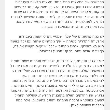
ההכשרה של היועצות החינוכיות: יועצות חדשות שעוברות
הכשרה עם כניסתן למערכת, הכשרה מעמיקה יותר ליועצות
ותיקות, ולקראת השנה הבאה אנחנו גם יוצאים עם הכשרות
מקוונות. אני חושבת שהקורונה לימדה אותנו שאפשר להרחיב
ולהגיע לאוכלוסייה הרבה יותר רחבה, אז נצא עם העמקה
בסדנאות מקוונות. זה מבחינת ההכשרה.
יש כמה פרסומים של שפ"י שמסייעים ליועצות בעבודתן.
אחד, זה התדריך לשיחה – איך מקיימים שיחה עם ילד כאשר
הוא בא ומשתף. אנחנו מקווים שככל שיועצת תעשה את זה,
כך ייפנו אליה יותר. הפקנו סרטון וחומרים.
אגיד לגבי תוכנית כישורי חיים, שבה יש חומרים שמתייחסים
למגדר, לזוגיות, ללהט"בים, לנטייה מינית, זהות מגדרית. כל
הנושאים האלה נמצאים בעיבוד ובחידוש כרגע. שפ"י מחדש
מתחילת השנה הזו את תוכנית כישורי חיים ונותן דגש
להיבטים של מגדר ולהיבטים של יחסים, נטייה מינית וזהות
מגדרית. הם יבואו לידי ביטוי בתוכנית כישורי חיים החדשה.
אני מסכימה שבתוכנית הקודמת היה לזה פחות ביטוי, ואנחנו
נדגיש את החלקים האלה בתוכנית החדשה, שחלקה תתחיל
לפעול בתשפ"א וחלקה המסיבי יתחיל בתשפ"ב. אלה כמה
מהלכים שחשוב לציין.