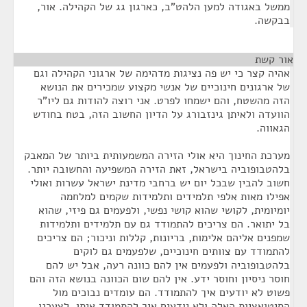
ממשל באגודה למען הלהט"ב, כארגון גג של הקהילה. אור,
בבקשה.
אור קשת
¶
אהיה קצר כי יש פה נציגות מדהימה של ארגוני הקהילה וגם
של ארגונים חינוכיים של אנשי מקצוע שמכירים את הנושא
הזה מהשטח, והם ישמחו לפרט. אני רוצה להודות גם ליו"ר
הוועדה ולאיתן גינזבורג על הדיון החשוב הזה, בטח בחודש
הגאווה.
מערכת החינוך היא אולי הזירה המשמעותית ביותר של המאבק
בלהטבופוביה בישראל, זאת הזירה המשפיעה והחשובה יותר.
חשוב להבין שבכל יום יש ברחבי מדינת ישראל עשרות ואולי
אפילו מאות אלפי תלמידים ותלמידות שקמים למלחמה
יומיומית, לקושי שהוא קושי נפשי, ולפעמים גם פיזי, שהוא
בל יתואר. הם צריכים להתמודד גם עם תלמידים ותלמידות
שמפנים אליהם אלימות, בריונות, קללות וניכור; הם צריכים
להתמודד עם צוותים חינוכיים, שלפעמים גם לוקים
בלהטבופוביה ולפעמים אין להם כוונה רעה, אבל יש להם
חוסר ניסיון וחוסר ידע. אין להם שום הכוונה בנושא הזה והם
פשוט לא יודעים איך להתמודד. הם עומדים נבוכים מול
הסיטואציות האלה ולא יודעים איך להתמודד איתן. לצערנו,