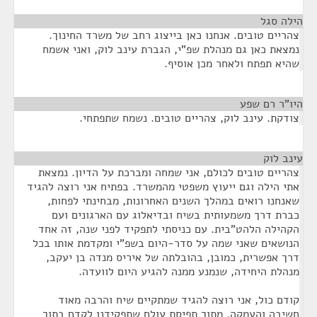
הילה סגל
¶
צהריים טובים. אנחנו כאן בייצוג רחב של משרד החינוך.
נמצאת כאן גם מנהלת שפ"י, הגברת עינב לוק, ואני אשמח
שהיא תפתח ולאחר מכן אוסיף.
היו"ר רם שפע
¶
צודקת. עינב לוק, צהריים טובים. נשמח שתפתחי.
עינב לוק
¶
צהריים טובים לכולם, אני שמחה ומברכת על הדיון. נמצאת
אתי הילה וגם ייעוץ משפטי מהמשרד. בפתיח אני רוצה להגיד
שאנחנו רואים במהלך השנים האחרונות, מבחינתי לפחות,
כברת דרך משמעותית בשיח ובדיאלוג עם הארגונים ועם
הקהילה הלהט"בית. עם כניסתי לתפקיד לפני שנה, זה אחד
הנושאים שאני שמה על סדר-היום בשפ"י ומקדמת אותו בכל
דרך אפשרית, כמובן, בהובלתה של איריס מנדה בן יעקב,
מנהלת היחידה, שנמנע ממנה להגיע היום לוועדה.
קודם כול, אני רוצה להגיד שמתקיים שיח והרבה מאוד
חשיבה והעמקה, מתוך תפיסת עולם שתפקידנו לקדם בתוך