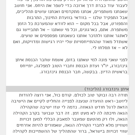
לעבור עוד כברת דרך ארוכה כדי לשפר את היחס. אני חושב
שאנחנו משתפרים, אנחנו מתקדמים ואנחנו עושים תהליכים,
אבל התפקיד שלנו – בוודאי בוועדת החינוך, התרבות
והספורט, אבל בכל מקום – הוא לוודא שהמערכת כל הזמן
משתפרת. אתם, כארגונים, וכל מי שאתנו – אל תתביישו גם
לאתגר אותנו ולתזכר אותנו כשאנחנו מפספסים או טועים.
אשתדל מאוד שההתייחסויות שלי יהיו רגישות ומדויקות, ואם
לא – אז תסלחו לי.
לפני שאני פונה למי שאתנו בזום, אשמח שחבר הכנסת איתן
גינזבורג, יו"ר ועדת הכנסת וחברי הטוב למפלגה, יתייחס
בראשית הדיון. בבקשה, חבר הכנסת גינזבורג.
איתן גינזבורג (הליכוד)
¶
תודה רבה ובוקר טוב לכולם. קודם כול, אני רוצה להודות
ליושב-ראש הוועדה שנענה לפנייה והחליט לקיים את הישיבה
הזאת לרגל חודש הגאווה. נדמה לי שזו ישיבה שהקהילה
הגאה חיכתה לה לא מעט זמן. זה דבר שבוער בקרב הקהילה
הגאה, ולו רק מהטעם שמעבר למאבק הכללי למען זכויות
ושוויון מלא לחברי הקהילה הגאה, שאמורים להיות אזרחים
שווי זכויות בישראל, ברור שהתהליך של ההשתייכות לקהילה