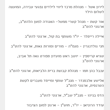
לירון אשל - מנהלת מרכז ליווי לילדים נפגעי עבירה, המועצה
לשלום הילד
אור קשת - מנהל קשרי ממשל- האגודה למען הלהט"ב,
ארגוני להט"ב
איילה רייפלר - יו"ר משותף בת קול, ארגוני להט"ב
חני גולדנגרין - מגמ"ה - מורים ומורות גאות, ארגוני להט"ב
שגיא קריספין - יושב ראש מועדון ספורט גאה תל אביב,
ארגוני להט"ב
ענבל כהן חמו - מנהלת קבוצת ברית הלביאות, ארגוני להט"ב
אלישע אלכסנדר - מנכ"ל שותף ומייסד מעברים לקשת
הטרנסית, ארגוני להט"ב
הדס בניהו - מנכ"ל שב"ל, ארגוני להט"ב
עודד הרוניאן - יו''ר, חוש"ן - ארגון למען הציבור