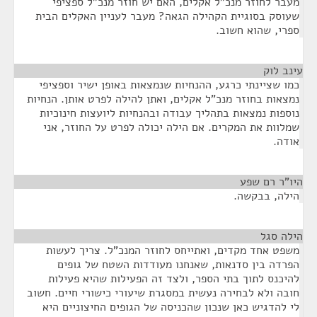
מעבר לחוזר מנכ"ל אקלים, האם יש חוזר מנכ"ל ספציפי
שעוסק בסוגיית הקהילה הגאה? מעבר לעניין האקלים הבית
ספרי, שהוא חשוב.
עינב לוק
¶
כמו שציינתי כרגע, ההנחיות שנמצאות באופן ישיר וספציפי
נמצאות בחוזר מנכ"ל אקלים, ואתן להילה לפרט אותן. הנחיות
נוספות נמצאות בתהליך עבודה ובהנחיות ליועצות חינוכיות
שמלוות את המקרים. אם הילה יכולה לפרט על החוזר, אני
אודה.
היו"ר רם שפע
¶
הילה, בבקשה.
הילה סגל
¶
משפט אחד מקדים, ואתייחס לחוזר המנכ"ל. צריך לעשות
הפרדה בין סדנאות, שאנחנו מעודדות השטח של גופים
להיכנס לתוך בתי הספר, ולצד זה הפעילות שהיא פעילות
חובה ולא לבחירה נעשית במסגרת שיעורי כישורי חיים. חשוב
לי להדגיש כאן שנכון שהכניסה של הגופים החיצוניים היא