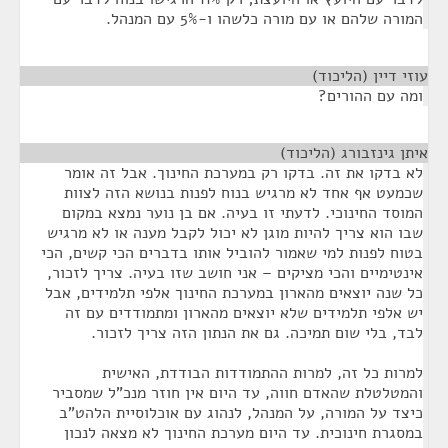
המורה שלהם או עם מורה כלשהו ו-5% עם המנהל.
עוזי דיין (הליכוד)
¶
ומה עם ההורים?
איתן גינזבורג (הליכוד)
¶
לא בדקו את זה. בדקו רק במערכת החינוך. אבל זה אומר
שכמעט אף אחד לא מרגיש בנוח לפנות בנושא הזה לצוות
המוסד החינוכי. לדעתי זו בעיה. אם בן נוער נמצא במקום
שבו הוא צריך להיות מוגן לא יכול לקבל מענה או לא מרגיש
בטוח לפנות למי שאמור להוביל אותו בדברים הכי קשים, הכי
אינטימיים והכי מציקים – אני חושב שזו בעיה. צריך לזכור,
כל שנה יוצאים מהארון במערכת החינוך אלפי תלמידים, אבל
יש אלפי תלמידים שלא יוצאים מהארון ומתמודדים עם זה
לבד, בלי שום תמיכה. גם את הנתון הזה צריך לזכור.
למרות כל זה, למרות ההתמודדות הבודדת, האישית
והמטלטלת שהאדם חווה, עד היום אין חוזר מנכ"ל שמסביר
כיצד על המורה, על המנהל, לנהוג עם אוכלוסיית הלהט"ב
במסגרת חינוכית. עד היום מערכת החינוך לא מצאה לנכון