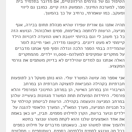
הטיפול גם של גורמים הרלוונטיים, אם מדובר בתלמיד בית
ספר, למערכת החינוך. הממשק הזה קיים. כמובן גם ליווי
ומעקב. כמו שאמרתי, נרחיב על כך בהמשך.
תהיה אתנו גם אורית שפירו שהיא מנהלת תחום בכירה, אגף
מניעה, הרשות ללוחמה באלימות, סמים ואלכוהול. הנושא הזה
כל כך חשוב לי וגם בהיותי יושבת ראש הוועדה לזכויות הילד
קיימתי לא מעט דיונים. ביקשנו מדידה, ואני חייבת לומר
שהמדידה בבתי הספר הלכה וגדלה וסוף סוף אנחנו מדברים
על מחקרים שמקיפים למעלהמ-11,000 ילדים. מהמחקרים
האלה אנחנו גם למדים שהילדים לא בדיוק משתפים את גורמי
המקצוע.
אני אספר מה עושה המשרד שלי. הוא נותן משקל רב לתופעות
חברתיות בקהילה המביאות למצוקה חברתית הן במרחב
הציבורי והן במרחב האישי, הן במרחב החינוכי הפורמלי והלא
פורמלי. היחידות הפועלות תחת המשרד מגוונות בעשייה שלהן
במרחב המניעה והעצמה בקהילה. הרשות לביטחון קהילתי על
כל תכניות המניעה, מערך המאו"ר, המערך הלאומי להגנה על
ילדים ונוער ברשת, הקרן לחילוט מסמים. תבין, יש כאן באמת
את אחד האמצעים שלנו והוא לקחת משהו שנוצר בחטא
ולהפוך אותו למשהו טוב. כשאנחנו מדברים על חילוט כספים
בכל מה שנוגע לסמים וללחימה בסמים, כשתוספים – מחלטים