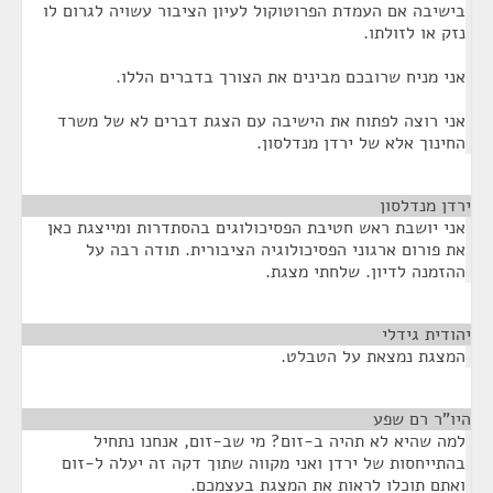
בישיבה אם העמדת הפרוטוקול לעיון הציבור עשויה לגרום לו
נזק או לזולתו.
אני מניח שרובכם מבינים את הצורך בדברים הללו.
אני רוצה לפתוח את הישיבה עם הצגת דברים לא של משרד
החינוך אלא של ירדן מנדלסון.
ירדן מנדלסון
¶
אני יושבת ראש חטיבת הפסיכולוגים בהסתדרות ומייצגת כאן
את פורום ארגוני הפסיכולוגיה הציבורית. תודה רבה על
ההזמנה לדיון. שלחתי מצגת.
יהודית גידלי
¶
המצגת נמצאת על הטבלט.
היו"ר רם שפע
¶
למה שהיא לא תהיה ב-זום? מי שב-זום, אנחנו נתחיל
בהתייחסות של ירדן ואני מקווה שתוך דקה זה יעלה ל-זום
ואתם תוכלו לראות את המצגת בעצמכם.