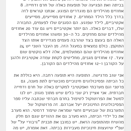
בכיתה ואת הפגיעה של תופעות כאלה של חרם ודחייה. 8
אחוזים מהילדים הם מוגדרים הפוגע. אנחנו קוראים לזה
בדרך כלל הילד המחרים. 7 אחוזים מסייעים, מסייעים
אקטיביים, לילד שפוגע. הם הסגנים שלו לפעמים, החבורה
שלו, דברים כאלה. הם יותר אקטיביים ויש גם עוד 20 אחוזים
מהילדים שהם מחזקים. כל ה-30 ומשהו אחוזים מהילדים
האלה הם בעצם בצד שהרבה פעמים מגדירים אותו הצד
התוקפן. כולם נמצאים במעגל הזה. מן העבר השני יש 24
אחוזים מהילדים שהם המתעלמים, אלה דלא נוקטים שום
צעד. 17 אחוזים מגנים, מחליטים לקחת עמדה אקטיבית ולהגן
על הקורבן ו-12 אחוזים מהילדים הם הקורבן.
אני שוב מדגישה. התופעה היא תופעה רחבה. היא כוללת את
כל הכיתה ופסיכולוגים חינוכיים מוכשרים לתת מענה, גם
פרטני וגם מערכתי ואפקטיבי למקרים כאלה של חרם ודחייה
חברתית. אני אציין רק שני כלים שיש מתוך מגוון. יש לנו
למשל את הפרוטוקול לטיפול בחרם חברתי שכתבה עליו ספר
הפסיכולוגית החינוכית יעל אברהם. זה פרוטוקול של
התערבות של שבועיים וחצי שמראה שיפור דרמטי. הוא מערב
את כל ילדי הכיתה, הוא מערב גם את ההורים שגם הם חלק
מהשיח ומהתופעה הזאת. יש כמובן את תכנית "גיבורי על" של
שפ"י שיועצות חינוכיות מעבירות בכיתה. זאת אומרת, יש מה