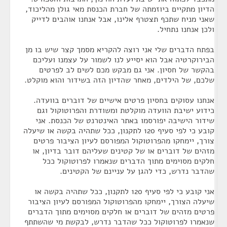
הדיון מתקיים ביוזמתה של חברת הכנסת מאי גולן מהליכוד,
שאני מניח שתכף תצטרף אלינו, אבל אנחנו אוהבים לדייק
ולכן אנחנו נתחיל.
בפתח הדברים שלי אני רוצה להקריא מסמך קצר שיש בו מן
הבירוקרטיה אבל הוא יסייע לנו לשמור על עצמנו ועליכם
בהקשר של חסיון. אני גם מבקש מכם לשים לב לפרטים
שלכם, של הילדים, מאחר שהדיון הזה בשידור והוא מוקלט.
אנחנו עסוקים בחסיון פרטים אישיים של דוברים בוועדה.
כידוע ישיבת הוועדה מוקלטת ומשודרת והפרוטוקול וגם
שידור הישיבה יפורסמו באתר האינטרנט של הכנסת. אני
קובע כי לפי סעיף 120 לתקנון, ככל שתהיה בקשה או שיעלה
צורך, יימחקו מהפרוטוקול המפורסם לעיון הציבור פרטים
מזהים של דוברים או של קטינים שעליהם דובר בדיון, או
חלקים מסוימים מתוך הדברים שנאמרו לפרוטוקול ככל
שהדבר נדרש, כדי להגן על עניינם של הקטינים.
אני קובע כי לפי סעיף 120 לתקנון, ככל שתהיה בקשה או
שיעלה הצורך, יימחקו מהפרוטוקול המפורסם לעיון הציבור
פרטים מזהים של דוברים או חלקים מסוימים מתוך הדברים
שנאמרו לפרוטוקול ככל שהדבר נדרש, לבקשת מי שהשתתף