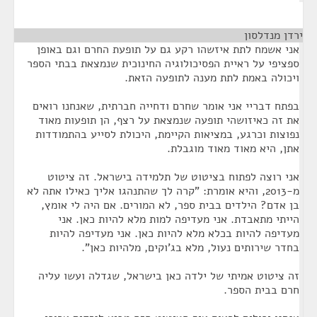
ירדן מנדלסון
¶
אני אשמח לתת איזשהו רקע גם על תופעת החרם וגם באופן
ספציפי על ראיית הפסיכולוגיה החינוכית שנמצאת בבתי הספר
ויכולה באמת לתת מענה לתופעה הזאת.
בפתח דבריי אני אומר שחרם ודחייה חברתית, שאנחנו רואים
את זה כאיזושהי תופעה שנמצאת על רצף, הן תופעות מאוד
נפוצות וכרגע, במציאות הקיימת, היכולת לסייע בהתמודדות
אתן, היא מאוד מאוד מוגבלת.
אני רוצה לפתוח בציטוט של תלמידה בישראל. זה ציטוט
מ-2013, והיא אומרת: "קרה לך שהתנהגו אליך כאילו אתה לא
בן אדם? הילדים בבית ספר, לא המורים. אם היה לי אומץ,
הייתי מתאבדת. אני מעדיפה למות מלא להיות כאן. אני
מעדיפה להיות בכלא מלא להיות כאן. אני מעדיפה להיות
בחדר שירותים נעול, מלא בג'וקים, מלהיות כאן".
זה ציטוט אמיתי של ילדה כאן בישראל, שגדלה ועשו עליה
חרם בבית הספר.