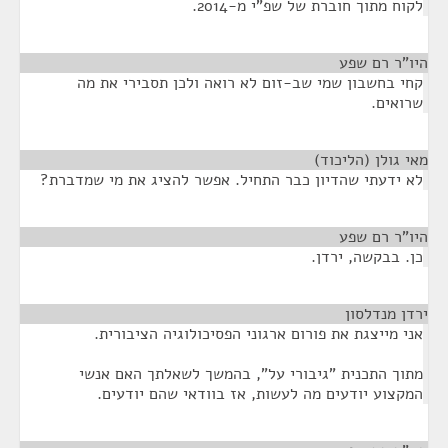
לקוח מתוך חוברת של שפ"י מ-2014.
היו"ר רם שפע
¶
קחי בחשבון שמי שב-זום לא רואה ולכן תסבירי את מה
שרואים.
מאי גולן (הליכוד)
¶
לא ידעתי שהדיון כבר התחיל. אפשר להציג את מי שמדברת?
היו"ר רם שפע
¶
כן. בבקשה, ירדן.
ירדן מנדלסון
¶
אני מייצגת את פורום ארגוני הפסיכולוגיה הציבורית.
מתוך התכנית "גיבורי על", בהמשך לשאלתך האם אנשי
המקצוע יודעים מה לעשות, אז בוודאי שהם יודעים.