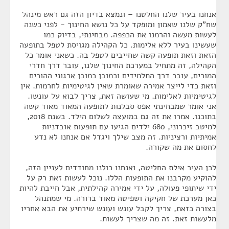
אנחנו בעיר שלנו החלטנו – ונמצא בדיון הזה גם ראש מינהל
שח"ק שלנו שאמון ומופקד על כל נושא החינוך - לפני כשנה
לעשות מעשה והרמנו את הכפפה. מבחינתי, בדיוק כמו
שעשינו בעיר ללא אלימות. כל הקהילה מגויסת לטפל בתופעה
הזאת וזאת תופעה קשה שחייבים לטפל בה. כשאני אומר כל
הקהילה, זה מתחיל במערכת החינוך שלנו, עובר דרך חדרי
המורים, עובר דרך התלמידים וכמובן כמובן ארגוני ההורים
וזאת כדי לייצר אמירה שאומרת שאין לגיטימיות לחרמות. אין
לגיטימיות לאלימות. מי שעושה זאת, צריך לבוא על עונשו.
אני אומר שמבחינתי אפס סבלנות לתופעה המאוד מאוד קשה
בתוכנו. אמרו את זה גם במועצה לשלום הילד. בשנת 2018,
למיטב זיכרוני, 680 ילדים הגיעו עם תופעות אובדניות
אמיתיות ורציניות. זה מצב שילך ויגדל אם אנחנו לא נדע
לחסום את מה שקורה.
לכן העיר אילת החליטה, ואנחנו כולנו מחודדים לעניין הזה,
להוקיע מקרבנו את התופעות הללו. נוכל לעשות זאת רק על
ידי שיתופי פעולה, על ידי אמירה קהילתית, אבל חייבת להיות
כאן מערכת של חקיקה ושפיטה מאוד ברורה. מי שמתנהל
בצורה כזאת, צריך לקבל עונש ועונש שירתיע את הבא אחריו
מלעשות זאת. זה מה שצריך לעשות.