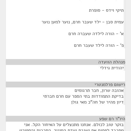
תיקי וידס - סופרת
עמית סבן - ילד שעבר חרם, נוער למען נוער
א' - הורה לילדה שעברה חרם
פ' - הורה לילד שעבר חרם
מנהלת הוועדה
¶
יהודית גידלי
רישום פרלמנטרי
¶
אהובה שרון, חבר תרגומים
בדיקת התמודדות בתי הספר עם חרם חברתי
דיון מהיר של חה"כ מאי גולן
היו"ר רם שפע
¶
בוקר טוב לכולם. אנחנו מתנצלים על האיחור הקל. אני
מתכבד לפתוח את ישיבת ועדת החינוך, התרבות והספורט.