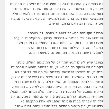
גם כספים של הארגונים האלה ומפנים אותם לפעילות חברתית.
אם כן, תחת המשרד יש את הקרן הזאת ואנחנו באים להחזיר
כסף לתמיכה בפרויקטים חברתיים. בכוונתנו גם להפנות חלק
מתקציבי הקרן כמובן להגנה ולמניעה של פגיעה בילדים, בין
אם זה פיזית ובין אם ברחבי הרשת.
הכלים הקיימים במשרד לטיפול בחרם, זה במרחב
הווירטואלי. כל הפניות שדיברתי עליהן שמתקיימות ב-105
מועברות דרך דסק השותפות לגורם המתאים. כמו כן מערך
המאו"ר מקדם פעילות מטה ברמת ההדרכות והכשרות
לתופעות שונות וביניהן מתייחס גם לנושא החרם.
כמובן שיש לשים דגש יותר גם על התופעות האלה. בעיני
לקהילה יש משקל כל כך חשוב, גם בדחיית תופעות חברתיות
בזויות, גם לשדרג איזושהי ערכיות של מה מקובל ומה לא
מקובל. כמו ששמענו, ואני גם נפגשתי עם ראש עיריית אילת,
ונחשפתי לחלק מהחומרים, ואני יכולה לומר לכם שגם ברמה
האישית התקופה האחרונה הייתה התקופה לא קלה. התחושה
היא שהאצבע על המקלדת הרבה יותר קלה ומותר לומר הכול.
אתה יודע, אנחנו גדלים בבתים פוליטיים, לפחות אני, גם את
ילדותי עברתי בבית פוליטי שספג לא אחת מתקפות לא
רלוונטיות, בין השאר מהולות בכל מיני טעמים זרים שטוב