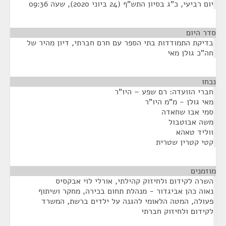
יום רביעי, כ"ג בסיון התש"ף (24 ביוני 2020), שעה 09:36
סדר היום
בדיקת התמודדות בתי הספר עם חרם חברתי, דיון מהיר של
חה"כ גולן מאי
נכחו
¶
חברי הוועדה: רם שפע – היו"ר
מאי גולן - מ"מ היו"ר
סמי אבו שחאדה
משה אבוטבול
ווליד טאהא
קטי קטרין שטרית
מוזמנים
¶
השרה לקידום ולחיזוק קהילתי, אורלי לוי אבקסיס
נאוה כהן אביגדור - מנהלת תחום בכירה, מחקר ושיתוף
פעולה, המטה הלאומי להגנה על ילדים ברשת, המשרד
לקידום ולחיזוק חברתי