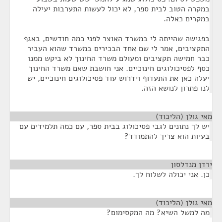
במקרה הטוב לבית ספר, לא יכול לעשות התערבות יעילה
במקרים כאלה.
בפגישה שהייתה לי במשרד האוצר לפני כמה חודשים, באגף
התקציבים, אמר לי שם אחד הבכירים במשרד שהוא העביר
כבר חמישה תקציבים ומעולם משרד החינוך לא ביקש ממנו
כסף לפסיכולוגים חינוכיים. אני חושבת שאם משרד החינוך
יעלה כאן את התעדוף וידרוש עוד פסיכולוגים חינוכיים, יש
לנו פתרון לנושא הזה.
מאי גולן (הליכוד)
¶
יש לך נתונים לגבי פסיכולוג בבית ספר, עם כמה תלמידים עם
בעיות הוא צריך להתמודד?
ירדן מנדלסון
¶
כן. אני יכולה לשלוח לך.
מאי גולן (הליכוד)
¶
מה למשל השיא? מה המקסימום?