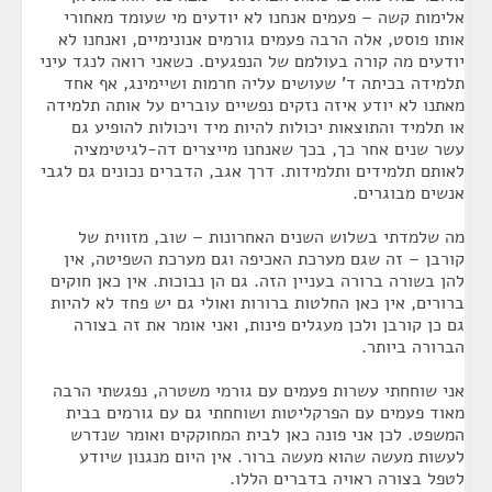
אלימות קשה – פעמים אנחנו לא יודעים מי שעומד מאחורי
אותו פוסט, אלה הרבה פעמים גורמים אנונימיים, ואנחנו לא
יודעים מה קורה בעולמם של הנפגעים. כשאני רואה לנגד עיני
תלמידה בכיתה ד' שעושים עליה חרמות ושיימינג, אף אחד
מאתנו לא יודע איזה נזקים נפשיים עוברים על אותה תלמידה
או תלמיד והתוצאות יכולות להיות מיד ויכולות להופיע גם
עשר שנים אחר כך, בכך שאנחנו מייצרים דה-לגיטימציה
לאותם תלמידים ותלמידות. דרך אגב, הדברים נכונים גם לגבי
אנשים מבוגרים.
מה שלמדתי בשלוש השנים האחרונות – שוב, מזווית של
קורבן – זה שגם מערכת האכיפה וגם מערכת השפיטה, אין
להן בשורה ברורה בעניין הזה. גם הן נבוכות. אין כאן חוקים
ברורים, אין כאן החלטות ברורות ואולי גם יש פחד לא להיות
גם כן קורבן ולכן מעגלים פינות, ואני אומר את זה בצורה
הברורה ביותר.
אני שוחחתי עשרות פעמים עם גורמי משטרה, נפגשתי הרבה
מאוד פעמים עם הפרקליטות ושוחחתי גם עם גורמים בבית
המשפט. לכן אני פונה כאן לבית המחוקקים ואומר שנדרש
לעשות מעשה שהוא מעשה ברור. אין היום מנגנון שיודע
לטפל בצורה ראויה בדברים הללו.