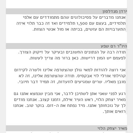
ירדן מנדלסון
¶
אנחנו מדברים על פסיכולוגים שהם מתמודדים עם אלפי
תלמידים, בעצם עם 1,500 תלמידים ואז זה כבר תלוי איזה
התערבויות הם עושים, בכיתה או מול אנשי הצוות.
היו"ר רם שפע
¶
תודה רבה על הנתונים החשובים ובעיקר על זיקוק הצורך.
לפעמם יש המון דרישות. כאן ברור מה צריך לעשות.
אני רוצה להודות למאי גולן שהצטרפה אלינו ולשרה לקידום
קהילתי אורלי לוי אבקסיס. תודה שהצטרפת אלינו, זה לא
מובן מאליו. שרים שמגיעים לוועדות, זה תמיד דבר חיובי.
רגע לפני שאני אתן לשתיכן לדבר, אני מבין שנמצא אתנו גם
מאיר יצחק הלוי, ראש העיר אילת, וזמנו קצוב. אנחנו מודים
לך על נוכחותך אתנו. מיד נפתח את ה-זום. בוקר טוב. אנחנו
רואים אותך.
מאיר יצחק הלוי
¶