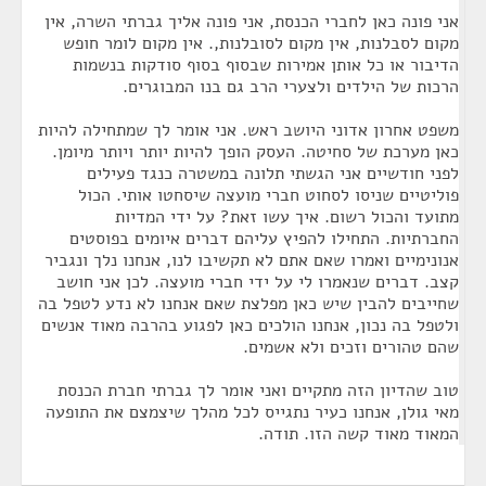
אני פונה כאן לחברי הכנסת, אני פונה אליך גברתי השרה, אין
מקום לסבלנות, אין מקום לסובלנות,. אין מקום לומר חופש
הדיבור או כל אותן אמירות שבסוף בסוף סודקות בנשמות
הרכות של הילדים ולצערי הרב גם בנו המבוגרים.
משפט אחרון אדוני היושב ראש. אני אומר לך שמתחילה להיות
כאן מערכת של סחיטה. העסק הופך להיות יותר ויותר מיומן.
לפני חודשיים אני הגשתי תלונה במשטרה כנגד פעילים
פוליטיים שניסו לסחוט חברי מועצה שיסחטו אותי. הכול
מתועד והכול רשום. איך עשו זאת? על ידי המדיות
החברתיות. התחילו להפיץ עליהם דברים איומים בפוסטים
אנונימיים ואמרו שאם אתם לא תקשיבו לנו, אנחנו נלך ונגביר
קצב. דברים שנאמרו לי על ידי חברי מועצה. לכן אני חושב
שחייבים להבין שיש כאן מפלצת שאם אנחנו לא נדע לטפל בה
ולטפל בה נכון, אנחנו הולכים כאן לפגוע בהרבה מאוד אנשים
שהם טהורים וזכים ולא אשמים.
טוב שהדיון הזה מתקיים ואני אומר לך גברתי חברת הכנסת
מאי גולן, אנחנו כעיר נתגייס לכל מהלך שיצמצם את התופעה
המאוד מאוד קשה הזו. תודה.