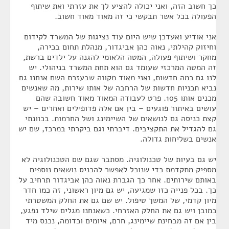
כך חשוב הזה, ואני יכולה להציע לך את עזרתי ואת שיתוף
הפעולה בכל אשר תבקשי כי זה מאוד מאוד חשוב.
אני אודיע ואעדכן שיש היום עוד נציגות של המשרד לקידום
וחיזוק קהילתי, נאוה כהן אביגדור, מנהלת תחום בכירה,
מחקר ושיתוף פעולה, המטה הלאומי להגנה על ילדים ברשת,
זה המטה המרכזי שעומד גם הוא תחת המשרד בניהולי. יש
לנו גם כמה חדשות, ואני מאוד מקווה שבעזרת השם אנחנו גם
נביא תכניות חדשות של הרחבה של אותו שירות, מה שאנשים
מכנים אותו 105. פרט לעבודה המאוד מאוד חשובה שהם
עושים באיתור פוגעים – בין אם אלה פדופילים ואחרים – יש
קצת כניסה גם לנושאים של השיימינג ושל החרמות. בכוונתי
גם להגדיל את התקציבים. דיברתי וגם ביקרתי במרכז, שם יש
אנשים בשליחות גדולה.
יש גם בעיות של טכנולוגיה. מסתבר שגם שם הטכנולוגיה לא
מספיק מתקדמת כדי שנוכל לאפשר להכניס נושאים נוספים
באותם שירותים. אחר כך הגברת נאוה כהן אביגדור תרחיב על
כך. בכל פנייה כזו שמגיעה, יש גם מיון ראשוני, זה כמו חדר
מיון קדמי, של המשך טיפול. יש שם גם את החלק המשטרתי
כמובן ויש גם את החלק האזרחי. כשאנחנו מגלים שילד נפגע,
בין אם זה מבחינת שיימינג, חרם, איומים וכדומה, נכנס מיד