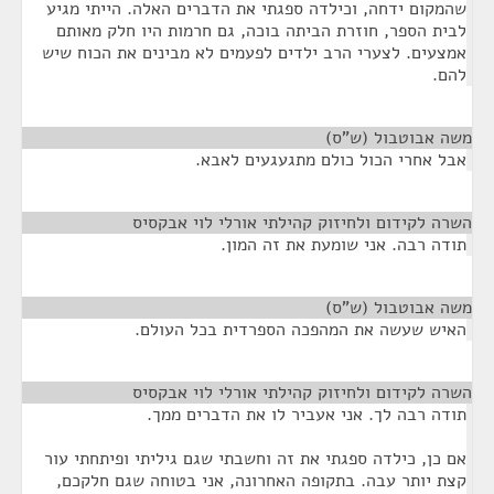
שהמקום ידחה, וכילדה ספגתי את הדברים האלה. הייתי מגיע
לבית הספר, חוזרת הביתה בוכה, גם חרמות היו חלק מאותם
אמצעים. לצערי הרב ילדים לפעמים לא מבינים את הכוח שיש
להם.
משה אבוטבול (ש"ס)
¶
אבל אחרי הכול כולם מתגעגעים לאבא.
השרה לקידום ולחיזוק קהילתי אורלי לוי אבקסיס
¶
תודה רבה. אני שומעת את זה המון.
משה אבוטבול (ש"ס)
¶
האיש שעשה את המהפכה הספרדית בכל העולם.
השרה לקידום ולחיזוק קהילתי אורלי לוי אבקסיס
¶
תודה רבה לך. אני אעביר לו את הדברים ממך.
אם כן, כילדה ספגתי את זה וחשבתי שגם גיליתי ופיתחתי עור
קצת יותר עבה. בתקופה האחרונה, אני בטוחה שגם חלקכם,