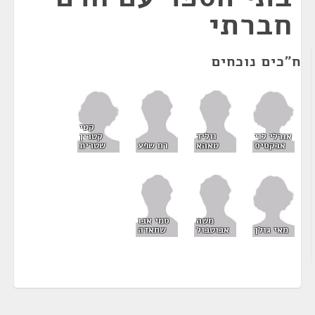
חברתי
ח"כים נוכחים
קטי
אורלי לוי
קטרין
ווליד
אבקסיס
שטרית
טאהא
רם שפע
משה
סמי אבו
מאי גולן
אבוטבול
שחאדה