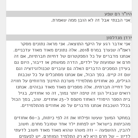
היו"ר רם שפע
¶
אני הבנתי אבל זה לא הובן ממה שאמרת.
ירדן מנדלסון
¶
אני אדבר רגע על היקף התוצאה. אני מראה נתונים מסקר
ראמ"ה שנערך במרס 2018. אלה נתונים מאוד מאוד עדכניים.
אנחנו מדברים על כל הספקטרום של דחיות חברתיות, אם זה
חרם או שמועות על ילדים, הדרה ממשחק או דיבור, היום גם
בעידן המסכים הדברים האלה גם עוברים טכנולוגיזציה וגם
שם זה קיים. בסך הכול, אם אנחנו מסתכלים על כל שכבות
הגילים, 20 אחוזים מתלמידי מערכת החינוך מדווחים על חוויה
של דחייה חברתית. אלה מספרים מאוד מאוד גבוהים. אנחנו
רואים שבגיל הגן זה טיפה יותר נמוך, זה 10 אחוזים, בגיל
בית הספר היסודי האחוז מטפס ל-23 אחוזים. שוב, בסך הכול
בכלל השכבות אנחנו מדברים על 20 אחוזים מהתלמידים.
במחקר המשך שעשו ופילחו את זה לפי כיתות, ב-60 אחוזים
מהכיתות בישראל יש לפחות ילד אחד שסובל מחרם. חשוב
להבין, ההשפעה – וזה משהו שהוא מאוד מאוד חשוב לדעתי
לדיון – של חרם היא לא רק התלמיד המוחרם. יש לפעמים