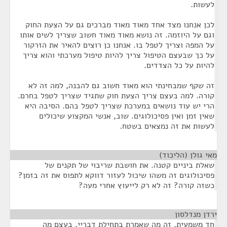
לעשות.
לכן אנחנו מצד אחד מאוד מאוד מברכים גם על הצעת החוק
וגם על היוזמה. זה נושא מאוד מאוד חשוב שצריך לשים אותו
על המפה וצריך לטפל בו. אנחנו כן רוצים להאיר את הזרקור
על כך שבעצם הטיפול צריך להיות טיפול מערכתי והוא צריך
להיות על כל הצדדים.
זה שקף שמבחינתי הוא מאוד חשוב גם להבנה, למה זה לא
קורה. למה בעצם צריך הצעת חוק שתגיד שצריך לטפל בחרם.
הרי יש עוד נושאים במערכת שצריך לטפל בהם. הסיבה היא
שאין זמן ואין פסיכולוגים. שוב, אנשי המקצוע שיכולים
לעשות את זה נמצאים בשטח.
מאי גולן (הליכוד)
¶
שאלת ביניים קטנה. את חושבת שריבוי של תקנים של
פסיכולוגים זה משהו שיכול לעזור דווקא לתפוס את זה בזמן?
כשזה קורה? זה לא רק לייעוץ אחרי מעה?
ירדן מנדלסון
¶
חד משמעית. זה מה שאמרת בתחילת דבריי. בעצם מה