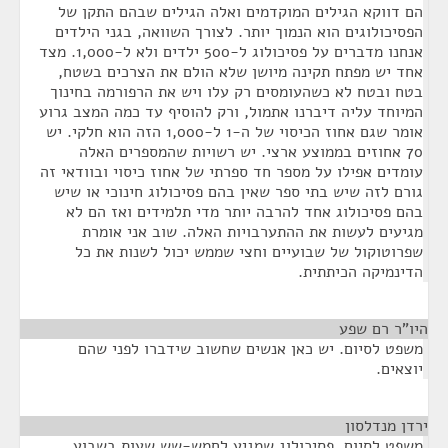
הם דווקא הגילים המוקדמים ואלה הגילים שבהם התקן של
הפסיכולוגים הוא הנמוך יותר. לצורך השוואה, בגני הילדים
אנחנו מדברים על פסיכולוג ל-500 ילדים ולא ל-1,000. מצד
אחד יש מפתח תקינה מיושן שלא הולם את הצרכים בשטח,
בטח ובטח לא כשהעומסים רק עלו ויש את הרפורמה בחינוך
המיוחד עליה דיברנו אתמול, ורק להוסיף עד כמה המצב גרוע
אומר שגם אחוז הכיסוי של ה-1 ל-1,000 הזה הוא חלקי. יש
70 אחוזים בממוצע ארצי. יש רשויות שהמספרים האלה
עומדים אפילו על מספר חד ספרתי של אחוז כיסוי ובוודאי זה
גורם לזה שיש בתי ספר שאין בהם פסיכולוג חינוכי או שיש
בהם פסיכולוג אחד להרבה יותר מדי תלמידים ואז הם לא
מגיעים לעשות את ההתערבויות האלה. שוב אני אומרת
שפרוטוקול של שבועיים וחצי שממש יכול לשנות את כל
הדינמיקה הכיתתית.
היו"ר רם שפע
¶
משפט לסיום. יש כאן אנשים שחשוב שידברו לפני שהם
יוצאים.
ירדן מנדלסון
¶
משפט לסיום. פסיכולוג שמגיע לחמש-שש שעות בשבוע