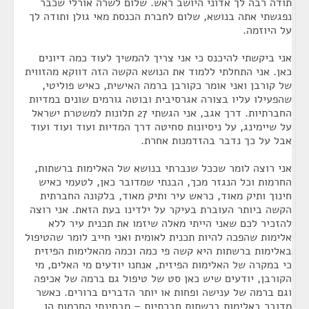
תודה רבה לך אדוני היושב ראש. שלום לשרה אורלי שכבר
נפגשתי אתה בנושא, שלום לחברת הכנסת מאי גולן ותודה לך
על היוזמה.
אני ביקשתי להיכנס כי אני צריך להמשיך לעוד כמה דיונים
כאן. אני התחלתי ללמוד את הנושא הקשה הזה דווקא מהזווית
של קורבן ואני אומר כקורבן ברמה האישית, כאיש פוליטי,
שהפעילו עליו בצורה אגרסיבית ובוטה גורמים שונים במדיות
החברתיות. דרך אגב, אני הגשתי 27 תלונות למשטרת ישראל
על שיימינג, על ניסיונות סחיטה דרך המדיות ועוד ועוד ועוד
אבל על כך נדבר בהזדמנות אחרת.
אני רוצה לומר שככל שנברתי בנושא של האלימות ברשתות,
החרמות וכל הנגזר מכך, הבנתי שמדובר כאן, לטעמי כאיש
חינוך ותיק מאוד, כראש עיר ותיק מאוד, בלקונה החברתית
הקשה ביותר העוברת בעיקר על ילדינו בעת הזאת. אני רוצה
להזכיר לכם שאני הייתי מאלה שיזמו את תכנית עיר ללא
אלימות שהפכה להיות תכנית לאומית ואני חייב לומר שהטיפול
באלימות ברשתות היא קשה פי כמה וכמה מהאלימות הפיזית
כי במקרה של האלימות הפיזית, אנחנו יודעים מי האלים, מי
הקורבן, יודעים שיש כאן סט של טיפול גם ברמה של אכיפה
וגם ברמה של ענישה ופחות או יותר הדברים ברורים. כאשר
מדובר באלימות ברשתות חברתיות – מבחינתי החרמות הן