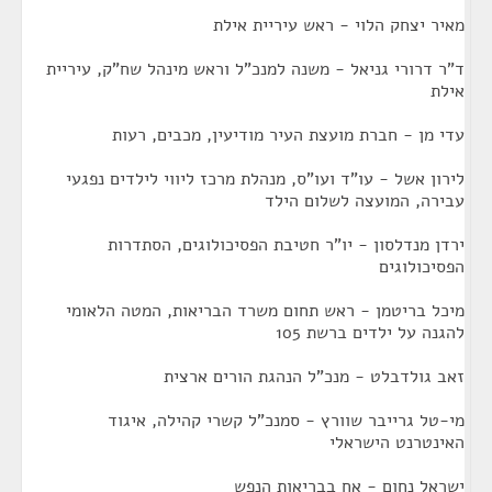
מאיר יצחק הלוי - ראש עיריית אילת
ד"ר דרורי גניאל - משנה למנכ"ל וראש מינהל שח"ק, עיריית
אילת
עדי מן - חברת מועצת העיר מודיעין, מכבים, רעות
לירון אשל - עו"ד ועו"ס, מנהלת מרכז ליווי לילדים נפגעי
עבירה, המועצה לשלום הילד
ירדן מנדלסון - יו"ר חטיבת הפסיכולוגים, הסתדרות
הפסיכולוגים
מיכל בריטמן - ראש תחום משרד הבריאות, המטה הלאומי
להגנה על ילדים ברשת 105
זאב גולדבלט - מנכ"ל הנהגת הורים ארצית
מי-טל גרייבר שוורץ - סמנכ"ל קשרי קהילה, איגוד
האינטרנט הישראלי
ישראל נחום - אח בבריאות הנפש