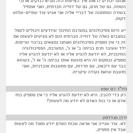
אנחנו יכולים לראות איך הציטוט הזה מביא לנזקים ארוכי
הטווח, גם של חרם, גם של דחייה חברתית, ואני אתחיל
בשורה התחתונה של דבריי אליה אני אגיע עוד שתיים-שלוש
דקות.
יש היום פסיכולוגים במערכת החינוך שיודעים ויכולים לטפל
במצבים כאלה של דחייה חברתית והם לא מגיעים לעשות את
זה כי אין מספיק פסיכולוגים ואנחנו נמצאים בכיבוי שריפות.
ילד שעובר חרם בכיתה ב' או ג', המערכת, הפסיכולוגיה
החינוכית, לא יודעת להגיע אליו או לא יודעת להגיע אליו
מספיק ובמקום זה היא פוגשת אותו בכיתה ה' או ו', כשהוא
כבר עם דיכאון, עם חרדות, עם מחשבות אובדניות, ואני
חושבת שזאת נקודה עיקרית.
היו"ר רם שפע
¶
רק כדי להבין. היא לא יודעת להגיע אליו כי אין מספיק כוח
אדם או כי כוח האדם לא יודע מה לעשות?
ירדן מנדלסון
¶
לא. עוד שנייה אני אראה שכוח האדם יודע מאוד מה לעשות
אבל אין מספיק.