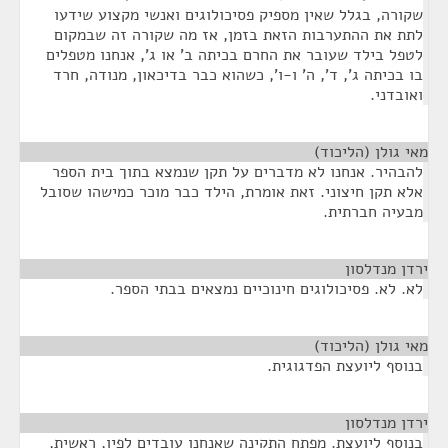
שקורה, בגלל שאין מספיק פסיכולוגים ואנשי מקצוע שידעו
לתת את ההתערבות הזאת בזמן, אז מה שקורה זה שבמקום
לטפל בילד שעובר את החרם בכיתה ב' או ג', אנחנו מטפלים
בו בכיתה ג', ד', ה' ו-ו', כשהוא כבר בדיכאון, מנודה, חרד
ואובדני.
מאי גולן (הליכוד)
¶
להבהיר. אנחנו לא מדברים על תקן שנמצא בתוך בית הספר
אלא תקן חיצוני. זאת אומרת, הילד כבר מוכר כמישהו שסובל
מבעיה חברתית.
ירדן מנדלסון
¶
לא. לא. פסיכולוגים חינוכיים נמצאים בבתי הספר.
מאי גולן (הליכוד)
¶
בנוסף ליועצת הפדגוגית.
ירדן מנדלסון
¶
בנוסף ליועצת. מפתח התקינה שאנחנו עובדים לפיו, ראשית,