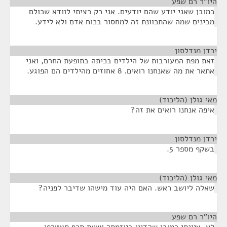
היו"ר רם שפע
¶
כמובן שאני יודע שהם יודעים. אני רק רציתי לוודא שכולם
מבינים שמה שהתכוונת זה למחסור בכוח אדם ולא לידע.
ירדן מנדלסון
¶
זאת מפת המעורבות של הילדים בכיתה בתופעת החרם, ואני
אתאר את מה שאנחנו רואים. 8 אחוזים מהילדים הם הפוגע.
מאי גולן (הליכוד)
¶
איפה אנחנו רואים את זה?
ירדן מנדלסון
¶
בשקף מספר 5.
מאי גולן (הליכוד)
¶
שאלה ליושב ראש. האם היה עוד מישהו שדיבר לפניה?
היו"ר רם שפע
¶