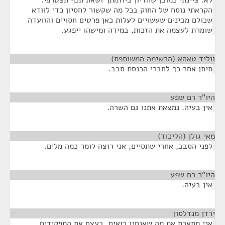
לא. ציינתי כמובן שהדיון ביוזמתך ושאת תכף תצטרפי.
הקראתי נוסח של החוק בכל מה שקשור לחסיון כדי לוודא
שכולם מבינים שעשויים לעלות כאן פרטים חסויים והוועדה
שומרת לעצמה את הזכות, במידה ומישהו ייפגע.
ווליד טאהא (הרשימה המשותפת)
¶
תיתן אחר כך לחברי הכנסת סבב.
היו"ר רם שפע
¶
אין בעיה. נמצאת אתנו גם השרה.
מאי גולן (הליכוד)
¶
לפני הסבב, אחרי שתסיים, אני רוצה לומר כמה מלים.
היו"ר רם שפע
¶
אין בעיה.
ירדן מנדלסון
¶
אני מתארת את מה שאנחנו רואים, בעצם את התפקידים