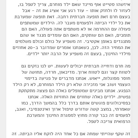
איזשהו סטייט אוף מיינד שאם ילד מוחרם, צריך לטפל בו,
לעזור לו ולחזק אותו - עוד רגע אני אציג את זה - אבל
בעצם חרם זאת תופעה חברתית רחבה. זאת תופעה שמערבת
את כל ילדי הכיתה ולפעמים מעבר לה. הילדים שמשתפים
פעולה עם ההחרמה או לא משתפים אתה פעולה, האם הם
תומכים, האם הם שותקים, האם הם עומדים מנגד או שהם
מתנגדים באופן אקטיבי. זה משפיע על כולם וכולם משלמים
את המחיר הזה. לכן, כשאנחנו אומרים שמדובר ב-20 אחוזים
מילדי החינוך, בעצם זה משפיע על הרבה יותר ילדים.
מה חרם ודחייה חברתית יכולים לעשות. יש לנו נזקים גם
לטווח קצר וגם לטווח ארוך. מדיכאון, חרדה, תחושה של
חוסר מסוגלות, ייאוש. אנחנו מדברים על פגיעה בדימוי
העצמי ושוב אני מזכירה שלא רק הילד המוחרם, לא רק הילד
הנפגע. אנחנו מבינים שמטופלים כאלה הם פצצה מתקתקת
נפשית. ילדים כאלה שחווים את החוויות האלה. אנחנו
כפסיכולוגים פוגשים אותם בדרך כלל בהמשך הדרך, כמו
שאמרתי, במצב קשה שדורש טיפול ארוך ואינטנסיבי, ואגב,
לפעמים זה כבר קורה מחוץ למסגרת החינוך והמערכת
הרפואית צריכה לטפל.
זה שקף שהייתי שמחה אם כל אחד היה לוקח אליו הביתה. זה