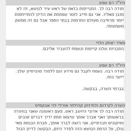
היו"ר רם שפע
¶
תודה רבה לך. התגייסות כזאת של ראש עיר לנושא, זה לא
מובן מאליו. אני גם חייב לומר שפתחת את הדיון להתייחסות
יותר מרחיבה מעולם החרמות בבתי הספר אבל גם זה ממשק
משמעותי.
מאיר יצחק הלוי
¶
התכניות שלנו קיימות ונשמח להעביר אליכם.
היו"ר רם שפע
¶
תודה רבה. נשמח לקבל גם מידע וגם ללמוד מהניסיון שלך.
יישר כוח.
גברתי השרה, בבקשה.
השרה לקידום ולחיזוק קהילתי אורלי לוי אבקסיס
¶
תודה רבה לך אדוני היושב ראש. פעם ראשונה שאני בוועדה
בראשותך ואני אברך אותך שיצאו תחת ידיך דברים טובים
ותיקונים חברתיים. אני רוצה לברך אותך, חברת הכנסת מאי
גולן, על הרמת הנושא הזה לסדר היום, הבקשה לדיון הכול