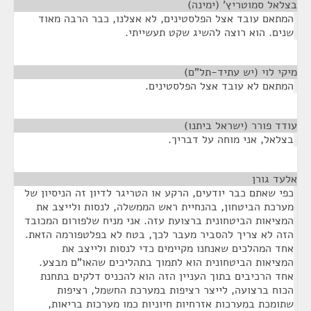
בצלאל סמוטריץ' (ימינה)
¶
המתאם עובד אצל הפלסטינים, לא אצלנו, כבר הרבה מאוד
שנים. הוא רוצה להשיג שקט תעשייתי.
מיקי לוי (יש עתיד-תל"ם)
¶
המתאם לא עובד אצל הפלסטינים.
עודד פורר (ישראל ביתנו)
¶
בצלאל, אני מוחה על דבריך.
אלעד גורן
¶
כפי שאתם כבר יודעים, הרקע או הטריגר לדיון זה הניסיון של
מערכת הביטחון, בהנחיית ראש הממשלה, לנסות ולייצב את
המציאות הביטחונית ברצועת עזה. אני מניח שלפורום המכובד
הזה לא צריך להסביר מעבר לכך, בטח לא בפלטפורמה הזאת.
אחד המהלכים שאנחנו מקיימים כדי לנסות ולייצב את
המציאות הביטחונית הוא לתמוך בתהליכים שהאו"ם מבצע.
אחד הרכיבים בתוך העניין הזה הוא להכניס דלקים בתחנת
הכוח ברצועה, לייצר רציפות במערכת החשמל, רציפות
שתומכת במערכות אזרחיות חיוניות כמו מערכות בריאות,