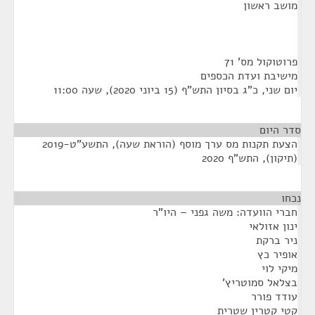
מושב ראשון
פרוטוקול מס' 71
מישיבת ועדת הכספים
יום שני, כ"ג בסיון התש"ף (15 ביוני 2020), שעה 11:00
סדר היום
הצעת תקנות מס ערך מוסף (הוראת שעה), התשע"ט-2019
(תיקון), התש"ף 2020
נכחו
¶
חברי הוועדה: משה גפני – היו"ר
ינון אזולאי
ניר ברקת
אופיר כץ
מיקי לוי
בצלאל סמוטריץ'
עודד פורר
קטי קטרין שטרית