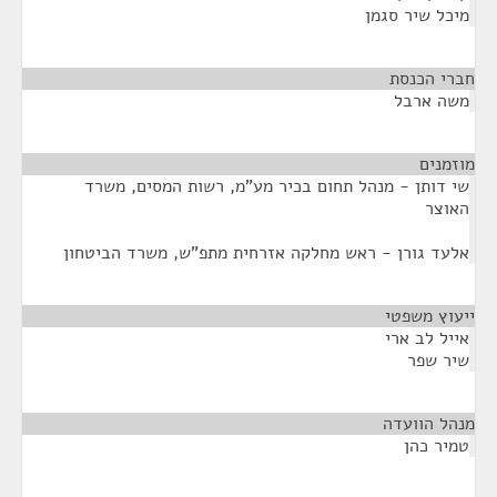
מיכל שיר סגמן
חברי הכנסת
¶
משה ארבל
מוזמנים
¶
שי דותן - מנהל תחום בכיר מע"מ, רשות המסים, משרד
האוצר
אלעד גורן - ראש מחלקה אזרחית מתפ"ש, משרד הביטחון
ייעוץ משפטי
¶
אייל לב ארי
שיר שפר
מנהל הוועדה
¶
טמיר כהן