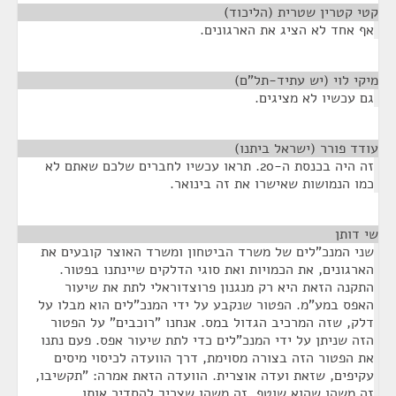
קטי קטרין שטרית (הליכוד)
¶
אף אחד לא הציג את הארגונים.
מיקי לוי (יש עתיד-תל"ם)
¶
גם עכשיו לא מציגים.
עודד פורר (ישראל ביתנו)
¶
זה היה בכנסת ה-20. תראו עכשיו לחברים שלכם שאתם לא
כמו הנמושות שאישרו את זה בינואר.
שי דותן
¶
שני המנכ"לים של משרד הביטחון ומשרד האוצר קובעים את
הארגונים, את הכמויות ואת סוגי הדלקים שיינתנו בפטור.
התקנה הזאת היא רק מנגנון פרוצדוראלי לתת את שיעור
האפס במע"מ. הפטור שנקבע על ידי המנכ"לים הוא מבלו על
דלק, שזה המרכיב הגדול במס. אנחנו "רוכבים" על הפטור
הזה שניתן על ידי המנכ"לים כדי לתת שיעור אפס. פעם נתנו
את הפטור הזה בצורה מסוימת, דרך הוועדה לכיסוי מיסים
עקיפים, שזאת ועדה אוצרית. הוועדה הזאת אמרה: "תקשיבו,
זה משהו שהוא שוטף, זה משהו שצריך להסדיר אותו,