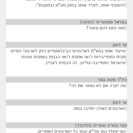
להשקיף אותו, לסדר אותו בחוק מע"מ ובתקנות".
בצלאל סמוטריץ' (ימינה)
¶
למה לתת להם פטור?
שי דותן
¶
שיעור אפס במע"מ לארגונים הבינלאומיים ניתן לארגוני הסיוע
מכוח התחייבויות ו/או אמנות ו/או הבנות באמנות שונות
שישראל התחייבה עליהן. זה הבסיס לעניין.
היו"ר משה גפני
¶
מה יקרה אם לא נאשר את זה?
שי דותן
¶
הארגונים האלה יחויבו במס.
קטי קטרין שטרית (הליכוד)
¶
הם יפעלו כמו מד"א וכמו כל הארגונים האחרים.