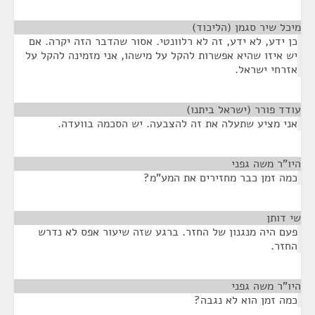
מיכל שיר סגמן (הליכוד)
¶
כן ידע, לא ידע, זה לא רלוונטי. אסור שהדבר הזה יקרה. אם
יש איזו שהיא אפשרות להקל על מישהו, אני מזמינה להקל על
אזרחי ישראל.
עודד פורר (ישראל ביתנו)
¶
אני מציע שתעלה את זה להצבעה. יש הסכמה בוועדה.
היו"ר משה גפני
¶
כמה זמן כבר מחזירים את המע"מ?
שי דותן
¶
פעם היה מנגנון של החזר. ברגע שזה שיעור אפס לא נדרש
החזר.
היו"ר משה גפני
¶
כמה זמן הוא לא נגבה?