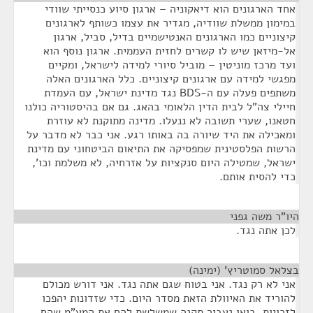
אחד הארגונים הוא דיאקוניה – ארגון סיוע כנסייתי שוודי
במימון ממשלת שוודיה, מגדיר את עצמו כשותף לארגונים
קיצוניים כמו הארגונים האנטישמיים בדיל, סביל, ארגון
אל-מיזאן שיש לו קשרים לחזית העממית. ארגון נוסף הוא
ועד מרכז מוניטין – מוביל סיורי למידה לישראל, ומקיים
מפגשי למידה עם ארגונים קיצוניים. כלל הארגונים האלה
משתפים פעלה עם ה-BDS נגד מדינת ישראל, עם העמדת
חיילי צה"ל לבית הדין הלאומי בהאג. גם אם בהיסטוריה כולנו
חטאנו, שערי תשובה לא ננעלו. מדינה מתוקנת לא עוזרת
ומאכילה את היד שיורה בה באותו רגע. אני כבר לא מדבר על
הרשות הפלסטינית שמפסיקה את התיאום הביטחוני עם מדינת
ישראל, שמטילה היום סנקציות על אזרחיה, לא משלמת וכו',
כדי להסית אותם.
היו"ר משה גפני
¶
לכן אתה נגד.
בצלאל סמוטריץ' (ימינה)
¶
אני לא רק נגד. אני בטוח שגם אתה נגד. אני דורש מכולם
להוריד את האיוולת הזאת מסדר היום. כדי שזדונות יהפכו
לזכויות, בואו נעביר תקנה שמשלשת להם את המע"מ שהם