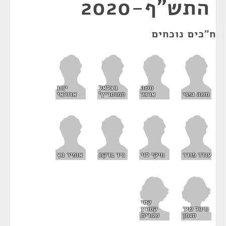
התש"ף-2020
ח"כים נוכחים
משה
בצלאל
ינון
משה גפני
ארבל
סמוטריץ'
אזולאי
עודד פורר
מיקי לוי
ניר ברקת
אופיר כץ
קטי
מיכל שיר
קטרין
סגמן
שטרית