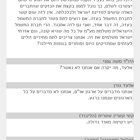
יצטרכו לשלם, כך נוכל לממן בקצת את הנזקים שהחברים
האלה עושים למדינת ישראל ולכלכלתה. אין לזה שום קשר
לחברת החשמל בעזה. אם רוצים לתת פטור לחברת החשמל
בעזה, זה דבר אחד, ואני גם לזה אתנגד. הרי חברת החשמל
הישראלית משלמת מע"מ על כל מה שהיא קונה, וגם אזרחי
ישראל משלמים את זה. אנחנו צריכים לתת מחירים זולים
לעזתים שמחזיקים היום וסוחרים בגופות חיילנו?
היו"ר משה גפני
¶
אלעד, מה יקרה אם אנחנו לא נאשר?
אלעד גורן
¶
אנחנו מדברים על ארגון או"ם, אנחנו לא מדברים על כל
הארגונים שנמנו כרגע.
קטי קטרין שטרית (הליכוד)
¶
יש רשימה מאוד גדולה.
בצלאל סמוטריץ' (ימינה)
¶