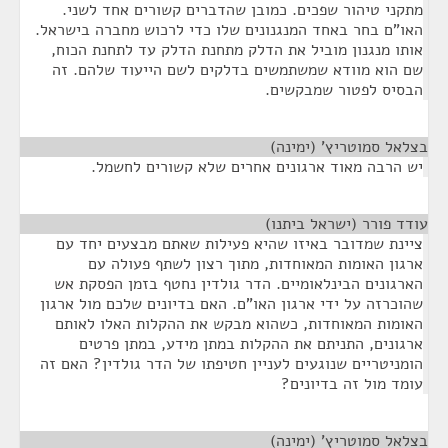
מתקני טיהור שפכים. כמובן שהדברים קשורים אחד לשני.
האו"ם בחר באחד המנגנונים שלו כדי לרכוש מחברה בישראל.
אותו מנגנון מוביל את הדלק מתחנת הדלק עד לתחנת הכוח,
שם הוא מוודא שמשתמשים בדלקים לשם הייעוד שלהם. זה
הבסיס לפטור שמבקשים.
בצלאל סמוטריץ' (ימינה)
¶
יש הרבה מאוד ארגונים אחרים שלא קשורים לחשמל.
עודד פורר (ישראל ביתנו)
¶
ציינת שמדובר באיזו שהיא פעילות שאתם מבצעים יחד עם
ארגון האומות המאוחדות, מתוך רצון לשתף פעולה עם
הארגונים הבינלאומיים. הדר גולדין נחטף בזמן הפסקת אש
שהוכרזה על ידי ארגון האו"ם. האם בדיונים שלכם מול ארגון
האומות המאוחדות, כשהוא מבקש את ההקלות האלו לאותם
ארגונים, התניתם את ההקלות במתן מידע, במתן פרטים
הומניטריים שנוגעים לעניין חטיפתו של הדר גולדין? האם זה
עומד מול זה בדיונים?
בצלאל סמוטריץ' (ימינה)
¶