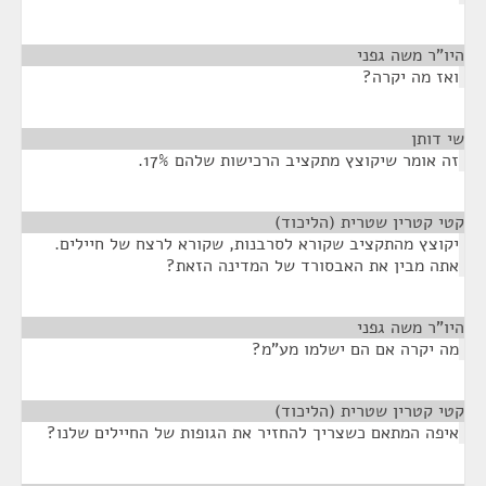
היו"ר משה גפני
¶
ואז מה יקרה?
שי דותן
¶
זה אומר שיקוצץ מתקציב הרכישות שלהם 17%.
קטי קטרין שטרית (הליכוד)
¶
יקוצץ מהתקציב שקורא לסרבנות, שקורא לרצח של חיילים.
אתה מבין את האבסורד של המדינה הזאת?
היו"ר משה גפני
¶
מה יקרה אם הם ישלמו מע"מ?
קטי קטרין שטרית (הליכוד)
¶
איפה המתאם כשצריך להחזיר את הגופות של החיילים שלנו?