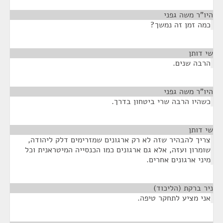
היו"ר משה גפני
¶
כמה זמן זה נמשך?
שי דותן
¶
הרבה שנים.
היו"ר משה גפני
¶
כשהיו הרבה שרי ביטחון בדרך.
שי דותן
¶
צריך להבהיר שזה לא רק ארגונים שמזרימים דלק ליהודה,
שומרון ועזה, אלא גם ארגונים כמו הכנסייה המיטראנית וכל
מיני ארגונים אחרים.
ניר ברקת (הליכוד)
¶
אני מציע לתחקר טיפה.