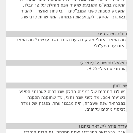
התקנה במע"מ הקובעת שיעור אפס מוחלת על צו הבלו,
המעניק סמכות לשני המנכ"לים - ביטחון ואוצר - להכיר
בארגוני הסיוע, ולקבוע את הכמויות המאושרות לרכישה.
היו"ר משה גפני
¶
מה המצב היום? מה קורה עם הדבר הזה עכשיו? מה המצב
היום עם המע"מ?
בצלאל סמוטריץ' (ימינה)
¶
ארגוני סיוע ל-BDS.
שי דותן
¶
יש לנו דיווחים של כמויות הדלק שנמכרות לארגוני הסיוע
בשיעור אפס. עד לפני שנה וחצי, עד שתוקנה התקנה
בפברואר שנה שעברה, היה מנגנון אחר, מנגנון של ועדה
לכיסוי מיסים עקיפים.
עודד פורר (ישראל ביתנו)
¶
אגב, בפברואר התנגדנו ואתם תמכתם. גם הבית היהודי.