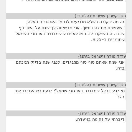
קטי קטרין שטרית (הליכוד)
¶
זה מה שקורה כשלא מודיעים לנו מי הארגונים האלה,
כשעושים את זה בחטף. אני מבטיחה לך שגם על השר כץ
עבדו. הם שיקרו לו. הוא לא יודע שמדובר בארגוני השמאל
שתומכים ב-BDS.
עודד פורר (ישראל ביתנו)
¶
אני שמח שאתם סוף סוף מתנגדים. לפני שנה בדיוק תמכתם
בזה.
קטי קטרין שטרית (הליכוד)
¶
מי ידע בכלל שמדובר בארגוני שמאל? ידעת כשהעבירו את
זה?
עודד פורר (ישראל ביתנו)
¶
דיברתי על זה פה בוועדה.