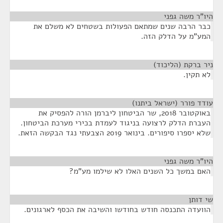
היו"ר משה גפני
¶
כבר הרבה שנים שמתאם הפעולות בשטחים לא משלם את
המע"מ על הדלק הזה.
ניר ברקת (הליכוד)
¶
לא תקין.
עודד פורר (ישראל ביתנו)
¶
באוקטובר 2018, שר הביטחון ליברמן הורה להפסיק את
העברת הדלק לרצועה בניגוד לעמדת בכירי מערכת הביטחון.
שלא יספרו סיפורים. בינואר 2019 הצבעתי נגד הבקשה הזאת.
היו"ר משה גפני
¶
האם במשך כל השנים האלו לא שילמו מע"מ?
שי דותן
¶
הוועדה התכנסה חודש בחודשו והשיבה את הכסף לארגונים.