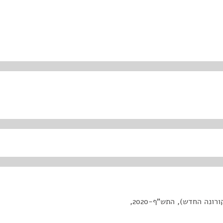
הצעת חוק מענק לעידוד תעסוקה (הוראת שעה – נגיף הקורונה החדש), התש"ף-2020,