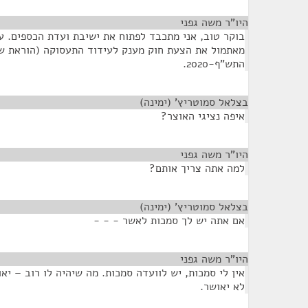
היו"ר משה גפני
¶
בוקר טוב, אני מתכבד לפתוח את ישיבת ועדת הכספים. על
מאתמול את הצעת חוק מענק לעידוד התעסוקה (הוראת שע
התש"ף-2020.
בצלאל סמוטריץ' (ימינה)
¶
איפה נציגי האוצר?
היו"ר משה גפני
¶
למה אתה צריך אותם?
בצלאל סמוטריץ' (ימינה)
¶
אם אתה יש לך סמכות לאשר - - -
היו"ר משה גפני
¶
אין לי סמכות, יש לוועדה סמכות. מה שיהיה לו רוב – יא
לא יאושר.