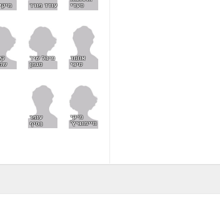
סעדי
עודד פורר
מיקי 
מיכל שיר
קט
אחמד
סגמן
שט
טיבי
מיקי
עופר
חיימוביץ'
כסיף