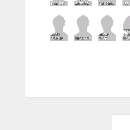
פלוסקוב
קרן ברק
לוי
אופיר כץ
קטי
רין
שלמה
אלכס
רית
קרעי
ניר ברקת
קושניר