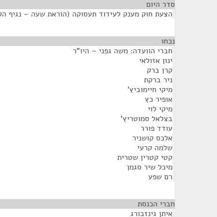
סדר היום
הצעת חוק מענק לעידוד תעסוקה (הוראת שעה – נגיף הקור
נכחו
¶
חברי הוועדה: משה גפני – היו"ר
ינון אזולאי
קרן ברק
ניר ברקת
מיקי חיימוביץ'
אופיר כץ
מיקי לוי
בצלאל סמוטריץ'
עודד פורר
אלכס קושניר
שלמה קרעי
קטי קטרין שטרית
מיכל שיר סגמן
רם שפע
חברי הכנסת
¶
איתן גינזבורג