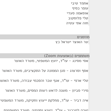
אחמד טיבי
עופר כסיף
אוסאמה סעדי
טלי פלוסקוב
חוה אתי עטיה
מוזמנים
¶
שר האוצר ישראל כץ
משתתפים (באמצעות Zoom)
¶
אסי מסינג - עו"ד, יועץ המשפטי, משרד האוצר
אסף וסרצוג - סגן הממונה על התקציבים, משרד האוצר
טלי ארפי - עו"ד, אגף שכר והסכמי עבודה, משרד האוצר
מירי סביון - משנה לראש רשות המסים, משרד האוצר
איה דביר - עו"ד, מחלקת ייעוץ וחקיקה, משרד המשפטי
יערה למברגר - עו"ד, ייעוץ וחקיקה, משרד המשפטים