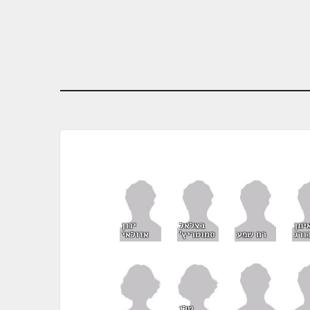
יתן
בצלאל
ינון
ורג
רם שפע
סמוטריץ'
אזולאי
טלי