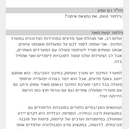
היו"ר רם שפע
¶
גילמור קשת, את נמצאת איתנו?
גילמור קשת מאור
¶
שלום רב, אני מנהלת אגף מדעים במזכירות הפדגוגית במשרד
החינוך. אני שמחה לספר לכם על הפעולות שאנחנו עושים.
אנחנו שמחים תמיד לשיתופי פעולה עם המשרדים האחרים,
אבל לב הפעילות שלנו קשור לתוכניות לימודים ואני אתחיל
בזה.
למשרד החינוך יש מערך שעוסק בחינוך הסביבתי. הוא אומנם
יושב באגף מדעים, אבל הוא יוצר בצורה יפהפייה שיתופי
פעולה בכל רחבי מערכת החינוך ובאופן מאוד עמוק ורחב גם
עם משרדי ממשלה אחרים וגם עם גורמי חוץ כמו הרשת
הירוקה ועוד.
הנושאים הסביבתיים נלמדים בתוכניות הלימודים גם
במקצועות ליבה ובחירה. התפיסה הכללית היא לקדם יידע
שמשולב במיומנויות וערכים של קיימות, פיתוח של תובנה
סביבתית. לדוגמה, במקצוע מדע וטכנולוגיה שלמדים אותו