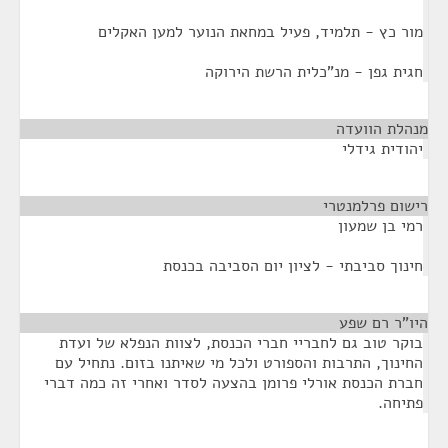
מור כץ - תלמיד, פעיל במחאת הנוער למען האקלים
חגית גפן - מנ"כלית הרשת הירוקה
מנהלת הוועדה
¶
יהודית גידלי
רישום פרלמנטרי
¶
רמי בן שמעון
חינוך סביבתי - לציון יום הסביבה בכנסת
היו"ר רם שפע
¶
בוקר טוב גם לחבריי חברי הכנסת, לצוות הנפלא של ועדת
החינוך, התרבות והספורט ולכל מי שאיתנו בזום. נתחיל עם
חברת הכנסת אורלי פרומן בהצעה לסדר ואחרי זה כמה דברי
פתיחה.