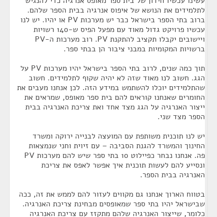
עשינו עכשיו חידון של בית ספר מאופס אנרגיה כדי להנגיש
לתלמידים את הנושא של איפוס אנרגיה בבית הספר שלהם.
ברוב בתי הספר בישראל כבר יש מערכות PV או יהיו. יש לנו
עכשיו פרויקט גדול מאוד עם מפעל הפיס ש-140 רשויות
ויישובים יקבלו תקציב להתקנת PV. רוב מערכות ה-PV
ברשויות המקומיות במבני ציבור הן בבתי ספר.
תוך כמה שנים, לרוב בתי הספר בישראל יהיו מערכות PV על
הגג. חשוב לנו מאוד שזה לא יהיה שקוף לתלמידים. חשוב
שהתלמידים יוכלו להשתמש במידע הזה. לכן אנחנו מעבים את
החומרים שאנחנו קוראים להם בית ספר מאופס, שמראים את
ייצור האנרגיה על הגג מצד אחד ואת צריכת האנרגיה בבית
הספר מצד שני.
יש לנו תוכנית משותפת עם המועצה לבנייה ירוקה ומשרד
החינוך והמשרד להגנת הסביבה – עם זיוית וחני שנמצאות
פה. אנחנו נבחר כפיילוט 10 בתי ספר שיש להם מערכות PV
ונסייע להם לעשות תוכנית איך אפשר לאפס את צריכת
האנרגיה בבית הספר.
בטווח הארוך אנחנו גם מקווים לעזור להם לממש את זה, ככה
שבישראל יהיו בתי ספר שמאופסים מבחינת צריכת האנרגיה.
כלומר, שייצור האנרגיה שלהם מתקזז עם צריכת האנרגיה