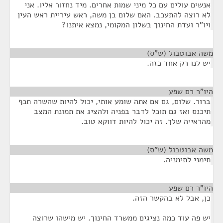
אנשים עולים עם כל מיני שמות אחרים. מיד נחזור אליו. אני
לא רוצה להתעכב. האם שלום בן משה, ראש עיריית ראש העין
ויו"ר ועדת החינוך בשלון המקומי, נמצא איתנו?
משה אבוטבול (ש"ס)
¶
יש לנו רק אחד כזה.
היו"ר רם שפע
¶
ברור. שלום, גם אם אתה שומע אותי, יכול להיות שהשרה תכף
תיכנס ואז גם תוכל לדבר בפניה ולהציג את תמונת המצב
מהראייה שלך. זה יכול להיות דווקא טוב.
משה אבוטבול (ש"ס)
¶
תימני לתימניה.
היו"ר רם שפע
¶
כן, אבל לא בהקשר הזה.
יש פה עוד כמה נציגים ממשרד החינוך. יש מישהו שרוצה