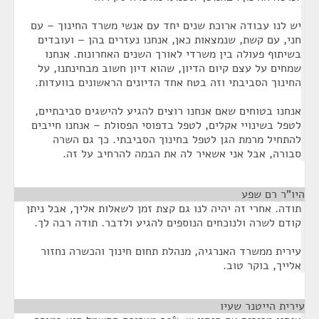
יש לנו עבודה ארוכת שנים יחד עם אנשי משרד החינוך – עם
חני, עם קשת, שנמצאות כאן, אנחנו נעזרים בהן – ועובדים
בשיתוף פעולה בין משרדי לאורך השנים האחרונות. אנחנו
שמחים על עצם קיום הדיון, שהוא דיון חשוב מבחינתנו, על
החינוך הסביבתי וזה בטח אחד הדיונים הראשונים בוועדות.
אנחנו בטוחים שאם אנחנו רוצים להגיע להישגים סביבתיים,
לטפל בשינויי אקלים, לטפל בדפוסי הפסולת – אנחנו חייבים
להתחיל מרמת הגן לטפל בחינוך הסביבתי. כך גם השרה
סבורה, אבל אני אשאיר לה את הבמה להרחיב על זה.
היו"ר רם שפע
¶
תודה. אחרי זה יהיה לנו גם קצת זמן לשאלות אליך, אבל ניתן
קודם לשרה ולנוכחים הנוספים להגיע ולדבר. תודה רבה לך.
עירית ממשרד האנרגיה, מנהלת תחום חינוך והכשרה נחזור
אלייך, בוקר טוב.
עירית הייטנר שעיו
¶