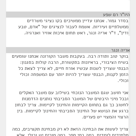
היו"ר רם שפע
¶
בסדר גמור. אנחנו עדיין ממשיכים בקו נציגי משרדים
ממשלתיים ועיריות. אשמח לעבור לנציגים של "אדם, טבע
ודין", ד"ר אריה ונגר, ראש תחום איכות אוויר ואנרגיה.
אריה ונגר
¶
בוקר טוב ותודה רבה. בעקבות משבר הקורונה אנחנו שומעים
בשיח הציבורי, בראיונות בתקשורת, הרבה קולות בסגנון:
הבנתי שצריך לשנות עכשיו אורח חיים, לא צריך לצאת כל
הזמן לקנות, הבנתי שצריך להיות יותר עם המשפחה וכולי
וכולי.
אני חושב שגם המשבר הנוכחי בשילוב עם משבר האקלים
ובכל מיני היבטים של המשבר הסביבתי נותנים הזדמנות
לחשוב כך גם בתחום הקיימות והחינוך לקיימות. צריך לבחון
כרגע את הנושא של החינוך הסביבתי והחינוך לקיימות. בין
הרצוי והמצוי יש פערים.
צריך לעשות את הבחינה הזאת לא רק מבחינת תקציבים, כמה
תלמידים לומדים, כמה בתי ספר, כמה מורים יש וכולי, אלא