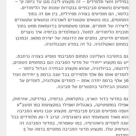
כמיליון וחצי תלמידים – זה מקצוע ליבה מגן עד כיתה ט' –
מופיעים נושאים סביבתיים בנקודות שונות של הלימודים.
כלומר, הם מופיעים בצורה ספירלית, בין אם זה בתוך
התחומים, כמו נושאים שקשורים לאנרגיה ונושאים שקשורים
ליצירה של חומרים. אנחנו משתמשים בדוגמאות ממש בתוך
תוכנית הלימודים. למשל, כשמלמדים בכימיה איך נוצרים
חומרים חדשים, נותנים את הדוגמה של יצירת מתאן. וכמובן
בתחום האקולוגיה. כל זה במדע וטכנולוגיה.
גם בחטיבה העליונה התחום הסביבתי מופיע בצורה נרחבת.
יש גם מקצוע ייחודי של מדעי הסביבה וגם בתחומים השונים,
לדוגמה, בביולוגיה, שהוא מקצוע הבחירה הגדול ביותר –
לומדים אותו 60 אלף תלמידים בכל שנה ברמת 5 יחידות ועוד
36 אלף ברמת יחדה אחת – לומדים אקולוגיה, לומדים על
המגוון הביולוגי בהקשרים של סביבה.
גם במדעי כדור הארץ, בחקלאות, בכימיה, בפיזיקה, אזרחות,
אפילו במתמטיקה, באנגלית ואפילו במקצועות כמו תושב"ע
ושפה מופיעים תכנים סביבתיים. מקצוע שבו נושא הסביבה
הוא מאוד משמעותי הוא גיאוגרפיה. קרוב ל-20 תלמידים בכל
שנה לומדים גיאוגרפיה. כמו שאמרתי, במדעי הסביבה זה
העיסוק שלו. מקצוע מדעי הסביבה מתקיים ברמה של 5
יחידות.