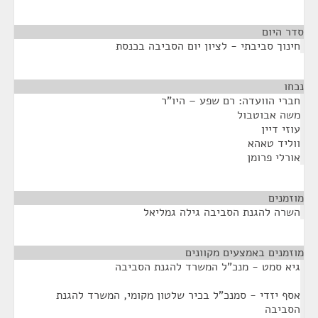
סדר היום
חינוך סביבתי - לציון יום הסביבה בכנסת
נכחו
¶
חברי הוועדה: רם שפע – היו"ר
משה אבוטבול
עוזי דיין
ווליד טאהא
אורלי פרומן
מוזמנים
¶
השרה להגנת הסביבה גילה גמליאל
מוזמנים באמצעים מקוונים
¶
גיא סמט - מנכ"ל המשרד להגנת הסביבה
אסף יזדי - סמנכ"ל בכיר שלטון מקומי, המשרד להגנת
הסביבה