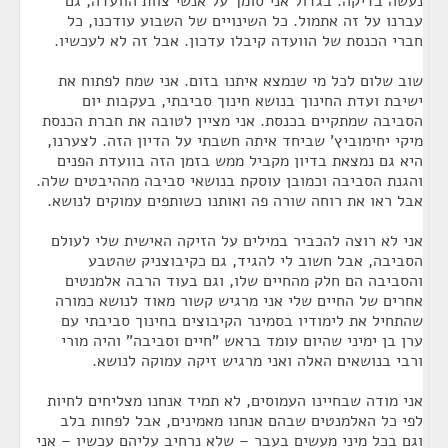
נעשה בדיקה. בגדול אני סומך על אנשי צוות הוועדה, גם
עברנו על זה אתמול. כל השינויים של השבוע עודכנו, כל
חברי הכנסת של הוועדה קיבלו עדכון. אבל זה לא לעכשיו.
שוב שלום לכל מי שנמצא איתנו בזום. אני שמח לפתוח את
ישיבת ועדת החינוך בנושא חינוך סביבתי, בעקבות יום
הסביבה שמתקיים בכנסת. אני מציין לטובה את חברת הכנסת
מיקי יחימוביץ' שביחד איתה חשבתי על הדיון הזה. לצערנו,
היא גם נמצאת בדיון מקביל ממש בזמן הזה בוועדת הפנים
והגנת הסביבה וכמובן עוסקת בנושאי סביבה מההיבטים שלה.
אבל ראו את רוחה שורה פה ואותנו כשותפים עמוקים לנושא.
אני לא רוצה להכביר במילים על הזיקה האישית שלי לעולם
הסביבה, אבל חשוב לי להגיד, גם כקיבוצניק שהטבע
והסביבה הם חלק מהחיים שלו, וגם בעוד הרבה אלמנטים
אחרים של החיים שלי אני מרגיש קשור מאוד לנושא כמורה
שהתחיל את לימודיו בסמינר הקיבוצים בחינוך סביבתי עם
ערן בן ימיני שהיום עומד בראש "חיים וסביבה" והיה מורי
ורבי בנושאים האלה ואני מרגיש זיקה עמוקה לנושא.
אני מודה שבחיינו העמוסים, לא תמיד אנחנו מצליחים לחיות
לפי כל האלמנטים שבהם אנחנו מאמינים, אבל לפחות בלב
וגם בכל מיני מעשים בעבר – שלא נרחיב עליהם עכשיו – אני