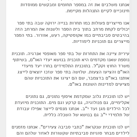
אנחנו משלבים את זה במספר תחומים ומבקשים ממוסדות
חינוכיים לקיים התנהלות מקיימת.
אנו מייצרים פעולות כמו תחרות בנייה ירוקה שבה בתי ספר
יכולים לקחת מרחב בתוך בית הספר ולשנות את המרחב הזה
בהיבטים סביבתיים כמו אקוסטיקה, רעש, אוורור. בתי הספר
מייצרים גם תוכניות לימודיות.
עירית ציינה את התחרות של בתי ספר מאופסי אנרגיה. תוכנית
נוספת שאנו מקדמים היא תוכנית בנושא יעדי האו"ם, בשיתוף
משרד החוץ וקק"ל. בתוכנית התלמידים בחרו יעד מיעדי
האו"ם והציעו הצעות. שלושה בתי ספר שזכו יוצאים לייצג
אותנו באו"ם בדצמבר, שם הם יציגו את התוכניות שהם
מציעים למדינות השונות באו"ם.
יש לנו תוכנית גלוב שמקדמת איסוף נתונים, גם נתונים
אקלימיים, גם פנולוגיה, גם קרקע וגם מים. התוכנית מיועדת
לכל הילדים מגן ועד י"ב. אנחנו מנסים לייצר אפילו עבודת
של תלמידי י"ב גם בנושא של השכלה כללית.
יש לנו תוכנית שנקראת "כתבי סביבה צעירים". אנחנו מזמנים
לילדים מבחר סוגיות סביבתיות שקשורות לאזור שלהם והם