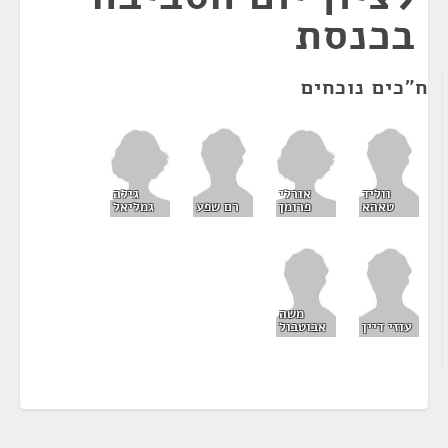
בכנסת
ח"כים נוכחים
אורלי
גילה
ווליד
פרומן
גמליאל
טאהא
רם שפע
משה
עוזי דיין
אבוטבול