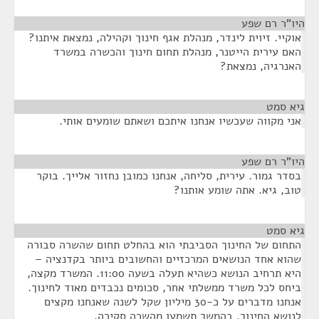
היו"ר רם שפע
¶
אוקיי. זיוית לינדר, מנהלת אגף חינוך וקהילה, נמצאת איתנו?
האם עירית הייטנר, מנהלת תחום חינוך והכשרה במשרד
האנרגיה, נמצאת?
גיא סמט
¶
אני מקווה שעכשיו אנחנו איתכם ושאתם שומעים אותי.
היו"ר רם שפע
¶
בסדר גמור. עירית, סליחה, אנחנו כמובן נחזור אלייך. בוקר
טוב, גיא. אתה שומע אותנו?
גיא סמט
¶
התחום של החינוך הסביבתי הוא בהחלט תחום שהשרה סבורה
שהוא אחד הנושאים המרכזיים והחשובים ביותר בקדנציה –
היא תרחיב הנושא כשהיא תעלה בשעה 11:00. המשרד מקצה,
ביחס לכל משרד ממשלתי אחר, סכומים נכבדים מאוד לחינוך.
אנחנו מדברים על כ-30 מיליון שקל לשנה שאנחנו מקצים
לנושא החינוך. בהמשך תשמעו מהשרה סקירה.