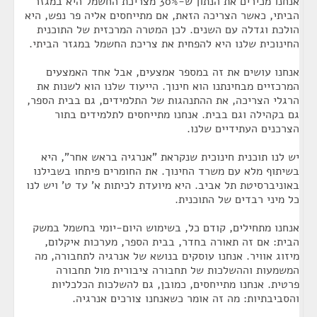
אנחנו מכירים את הנתון ש-30% מצריכת החשמל היא במגזר
הביתי, כאשר הצריכה הזאת, אם מתייחסים אליה פר נפש, היא
הולכת וגדלה עם השנים. לכן המטרה המרכזית של התוכנית
החינוכית שלנו היא להפחית את צריכת החשמל במגזר הביתי.
אנחנו עושים את זה במספר אמצעים, אבל אחד האמצעים
המרכזיים מבחינתנו הוא חינוך. הייעוד שלנו הוא לשנות את
הרגלי הצריכה, את ההתנהגות של התלמידים, גם בבית הספר,
גם בקהילה וגם בבית. אנחנו מתייחסים לתלמידים בתור
הצרכנים העתידיים שלנו.
יש לנו תוכנית חינוכית שנקראת "אנרגיה בראש אחר", היא
בשיתוף מלא עם משרד החינוך. את החומרים פיתחו בשבילנו
באוניברסיטת תל אביב. היא מיועדת לכיתות א' עד ט' ויש לנו
כל מיני רבדים של התוכנית.
אנחנו מתחילים, קודם כל, בשימוש היום-יומי בחשמל במשק
הבית: אם זה תאורה בחדר, בבית הספר, מערכות איקלום,
מיזוג אוויר. אנחנו עוסקים בנושא של אנרגיה לתחבורה, מה
המשמעות וההשלכות של תחבורה ציבורית מול תחבורה
פרטית. אנחנו מתייחסים, כמובן, גם להשלכות הכלכליות
והסביבתיות: מה זה אומר כשאנחנו צורכים אנרגיה.