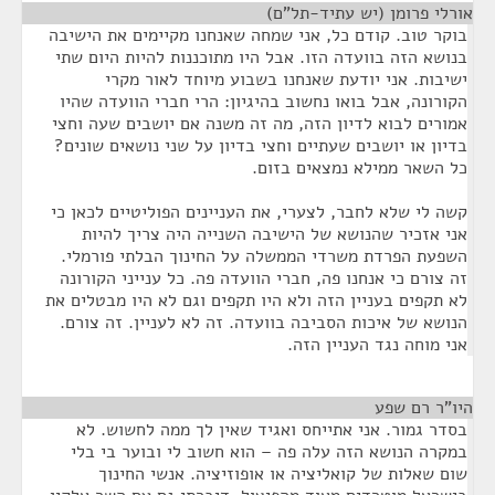
אורלי פרומן (יש עתיד-תל"ם)
¶
בוקר טוב. קודם כל, אני שמחה שאנחנו מקיימים את הישיבה
בנושא הזה בוועדה הזו. אבל היו מתוכננות להיות היום שתי
ישיבות. אני יודעת שאנחנו בשבוע מיוחד לאור מקרי
הקורונה, אבל בואו נחשוב בהיגיון: הרי חברי הוועדה שהיו
אמורים לבוא לדיון הזה, מה זה משנה אם יושבים שעה וחצי
בדיון או יושבים שעתיים וחצי בדיון על שני נושאים שונים?
כל השאר ממילא נמצאים בזום.
קשה לי שלא לחבר, לצערי, את העניינים הפוליטיים לכאן כי
אני אזכיר שהנושא של הישיבה השנייה היה צריך להיות
השפעת הפרדת משרדי הממשלה על החינוך הבלתי פורמלי.
זה צורם כי אנחנו פה, חברי הוועדה פה. כל ענייני הקורונה
לא תקפים בעניין הזה ולא היו תקפים וגם לא היו מבטלים את
הנושא של איכות הסביבה בוועדה. זה לא לעניין. זה צורם.
אני מוחה נגד העניין הזה.
היו"ר רם שפע
¶
בסדר גמור. אני אתייחס ואגיד שאין לך ממה לחשוש. לא
במקרה הנושא הזה עלה פה – הוא חשוב לי ובוער בי בלי
שום שאלות של קואליציה או אופוזיציה. אנשי החינוך