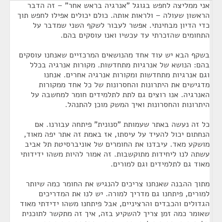
אני ממליצה לחפש בגוגל "אנרגיה בראש אחר" – זה הדבר
הראשון שעולה – ולראות אותה. כולם יכולים אפילו לחפש תוך
כדי הדיון מבחינתי. אפשר לעבור לשקף השני שמדבר על
התחומים שהזכרתי עד עכשיו ואנו עוסקים בהם.
בשקף הבא יש עוד אחד מהנושאים המרכזיים שאנחנו עוסקים
בהם: הנושא של אנרגיות מתחדשות. מקורות אנרגיה בכלל
וגם אנרגיות מתחדשות ומקורות אנרגיה אחרים. אנחנו
מדגישים את היתרונות והחסרונות של כל אחד ממקורות
האנרגיה. אנו רוצים גם לתת לתלמידים חומר למחשבה על
היתרונות והחסרונות ואיך המשק מוכן להתנהל.
כל זה נעשה באתר שעמותת "סנונית" פיתחה עבורנו. אם
הנחתום יכול להעיד על עיסתו, אז באמת זה אתר יפה מאוד,
מושקע מאד. עיבדנו את החומרים של אוניברסיטת תל אביב
עשתה לנו ליחידות מתוקשבות. זה אמור להיות משהו ידידותי
מאוד גם לתלמידים וגם למורים.
מתוך ההבנה שאנחנו צריכים להנגיש את החומר כמה שיותר
למורים, פיתחנו גם מדריך למורה. יש לנו את המדריכים
הגדולים והכבדים והרציניים, אבל פיתחנו משהו ידידתי מאוד
שאומר כמה זמן צריך להשקיע בזה, איך זה מתקשר לתוכנית