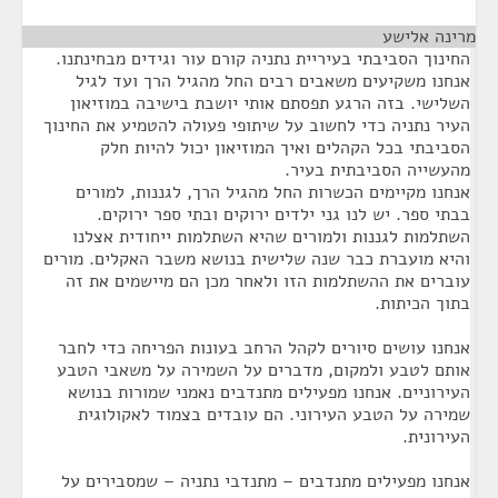
מרינה אלישע
¶
החינוך הסביבתי בעיריית נתניה קורם עור וגידים מבחינתנו.
אנחנו משקיעים משאבים רבים החל מהגיל הרך ועד לגיל
השלישי. בזה הרגע תפסתם אותי יושבת בישיבה במוזיאון
העיר נתניה כדי לחשוב על שיתופי פעולה להטמיע את החינוך
הסביבתי בכל הקהלים ואיך המוזיאון יכול להיות חלק
מהעשייה הסביבתית בעיר.
אנחנו מקיימים הכשרות החל מהגיל הרך, לגננות, למורים
בבתי ספר. יש לנו גני ילדים ירוקים ובתי ספר ירוקים.
השתלמות לגננות ולמורים שהיא השתלמות ייחודית אצלנו
והיא מועברת כבר שנה שלישית בנושא משבר האקלים. מורים
עוברים את ההשתלמות הזו ולאחר מכן הם מיישמים את זה
בתוך הכיתות.
אנחנו עושים סיורים לקהל הרחב בעונות הפריחה כדי לחבר
אותם לטבע ולמקום, מדברים על השמירה על משאבי הטבע
העירוניים. אנחנו מפעילים מתנדבים נאמני שמורות בנושא
שמירה על הטבע העירוני. הם עובדים בצמוד לאקולוגית
העירונית.
אנחנו מפעילים מתנדבים – מתנדבי נתניה – שמסבירים על