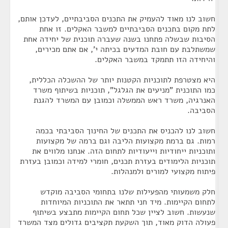
חשוב לנו מאוד להעמיק את התכנים הסביבתיים, לעדכן אותם,
לתת מקום בתכנים הסביבתיים למשבר האקלים. זו אחת
הסיבות שבשלה פתחנו בשנה שעברה תוכנית של יחידה אחת
שמשתלבת עם חובת המדעים בכיתה י', אם אתם מכירים,
והיחידה הזו תתמקד במשבר האקלים.
היא מצטרפת לתוכניות הקטנות יותר של ההשכלה הכללית,
כמו התוכנית "מניעים את הגלגל", תוכניות בשיתוף משרד
האנרגיה, משרד ראש הממשלה וכמובן עם המשרד להגנת
הסביבה.
חשוב לנו להכניס את התכנים של החינוך הסביבתי בכמה
רמות. גם ברמת מקצועות הליבה וגם ברמה של מקצועות
ותוכניות ייחודיות וייעודיות לתחום הזה. אנחנו מלווים את
תוכניות הלימודים בעזרת תכנים, חומרי למידה וכמובן בעזרת
פיתוח מקצועי למורים ולמנהלות.
חלק משמעותי מהפעילות שלנו בתחומי הסביבה מוקדש
לתחום הקיימות. מיד חני תתאר את התוכניות המיוחדות
שנעשות. חשוב לציין שכל תחום הקיימות מתבצע בשיתוף
פעולה הדוק מאוד, תוך השקעת תקציבים גדולים מצד המשרד