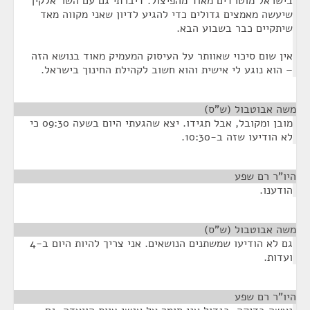
בישראל מוטרדים מאוד מהפיצול. דיברתי גם עם השר אלקין
שיעשה מאמצים גדולים כדי להגיע לדיון שאני מקווה מאד
שיתקיים כבר בשבוע הבא.
אין שום סיכוי שאוותר על העיסוק המעמיק מאוד בנושא הזה
– הוא נוגע לי אישית והוא חשוב לקהילת החינוך בישראל.
משה אבוטבול (ש"ס)
¶
מובן ומקובל, אבל תגידו. יצא שהגעתי היום בשעה 09:30 כי
לא הודיעו שזה ב-10:30.
היו"ר רם שפע
¶
הודענו.
משה אבוטבול (ש"ס)
¶
גם לא הודיעו שמשתנים הנושאים. אני צריך להיות היום ב-4
ועדות.
היו"ר רם שפע
¶