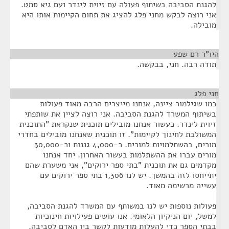
להגנת הסביבה בשיתוף פעולה עם זיוית לינדר ועם גיא סמט.
אני רוצה לבקש מחני פלג להציג את תחום הקיימות אותו היא
מובילה.
היו"ר רם שפע
¶
תודה רבה. חני, בבקשה.
חני פלג
¶
כמו שגילמור ציינה, אנחנו מייצרים הרבה מאוד פעולות
בשיתוף המשרד להגנת הסביבה. אני רוצה לציין את שותפתי
זיוית לינדר. כעשור אנחנו מובילים תוכנית שנקראת "התוכנית
המשולבת לחינוך לקיימות". זו תוכנית שאנחנו מובילים בחדרי
מורים, בהשתלמויות למורים. כ-4,000 גננות וכ-30,000
מורים עברו את ההשתלמות בעשור האחרון. יחד אנחנו
מקדמים גם את תוכנית "בתי ספר ירוקים", אני משערת שהם
יתייחסו לזה בהמשך. יש לנו 1,306 בתי ספר ירוקים עם
עשייה מרשימה מאוד.
פעולות נוספות יש לנו במשותף עם המשרד להגנת הסביבה,
למשל, יום הניקיון הלאומי. אנו עושים פעילויות חינוכיות
בבתי הספר כדי להעלות מודעות לקשר בין האדם לסביבה.