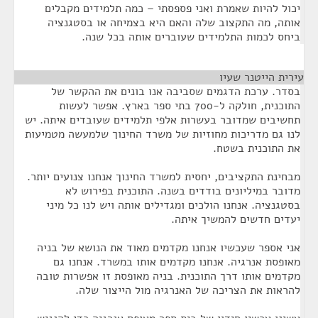
יכול להיות שאמרת ואני פספסתי – כמה תלמידים מקבלים
אותה, מה התקצוב שלה והאם היא בצמיחה או בסטגנציה
ביחס לכמות התלמידים שעוברים אותה בכל שנה.
עירית הייטנר שעיו
¶
בסדר. ערכת הדגמים שסביבה אנו בונים את ההקשר של
התוכנית, חולקה ל-700 בתי ספר בארץ. אפשר לעשות
תחשיבים שמדובר בעשרות אלפי תלמידים שעובדים איתה. יש
לנו גם מדריכות מחוזיות של משרד החינוך שלמעשה מטמיעות
את התוכנית בשטח.
מבחינת התקציבים, יחסית למשרד החינוך אנחנו צנועים יותר.
מדובר במיליונים בודדים בשנה. התוכנית בפירוש לא
בסטגנציה. אנחנו הולכים ומגדילים אותה ויש לנו כל מיני
יעדים חדשים להמשיך איתה.
אני אספר שעכשיו אנחנו מקדמים מאוד את הנושא של בניה
מאופסת אנרגיה. אנחנו מקדמים אותו במשרד. אנחנו גם
מקדמים אותו דרך התוכנית. בניה מאופסת זו אפשרות טובה
להראות את הצריכה של האנרגיה מול הייצור שלה.