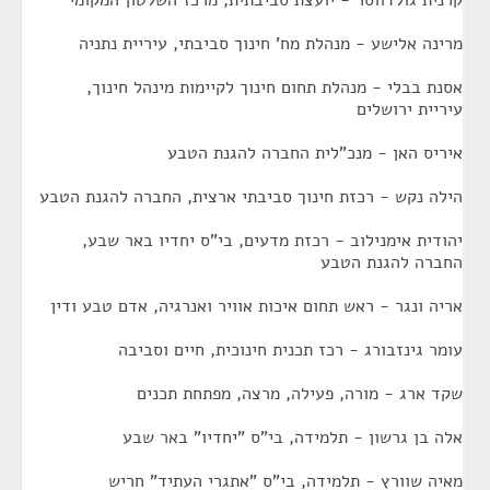
קרנית גולדווסר - יועצת סביבתית, מרכז השלטון המקומי
מרינה אלישע - מנהלת מח' חינוך סביבתי, עיריית נתניה
אסנת בבלי - מנהלת תחום חינוך לקיימות מינהל חינוך,
עיריית ירושלים
איריס האן - מנכ"לית החברה להגנת הטבע
הילה נקש - רכזת חינוך סביבתי ארצית, החברה להגנת הטבע
יהודית אימנילוב - רכזת מדעים, בי"ס יחדיו באר שבע,
החברה להגנת הטבע
אריה ונגר - ראש תחום איכות אוויר ואנרגיה, אדם טבע ודין
עומר גינזבורג - רכז תכנית חינוכית, חיים וסביבה
שקד ארג - מורה, פעילה, מרצה, מפתחת תכנים
אלה בן גרשון - תלמידה, בי"ס "יחדיו" באר שבע
מאיה שוורץ - תלמידה, בי"ס "אתגרי העתיד" חריש