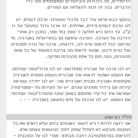
הלימודים, מה היכולות והכישורים שמתפתחים תוך כדי
הדברים. ככה זה זכוה להצלחה עם המורים.
בשקף הבא תראו עוד דבר מרכזי שעשינו: ערכת דגמים. יש
לנו ערכת דגמים פיזית, אמיתית. זה ארגז גדול במשקל של 11
ק"ג. עד היום היא חולקה ל-700 בתי ספר, כמובן רק אחרי
הדרכה על הערכה. הערכה עוסקת גם בהתייעלות באנרגיה. מי
שרואה יכול לראות שיש לנו, לדוגמה, ערכה של נורה חסכונית
מול נורת ליבון. אפשר לראות מה צריכת החשמל של כל אחת
מהנורות, כמה חום כל אחת מהנורות מפיקה.
יש לנו ערכה של אנרגיה מתחדשת: יש לנו פרוז'קטור שמדמה
את השמש ואפשר לראות איך אנרגיית השמש מומרת לאנרגיה
אקוסטית ואנרגיה מכנית ואנרגיית אור. יש לנו יחידה שמראה
קירות עם בידוד מסוגים שונים. יש על הקירות מד-טמפרטורה
שמראה איך כל קיר מתחמם באופן שונה מהפרוז'קטור שמדמה
את השמש. יש לנו ערכות של מים כמשאב באנרגיה - - -
היו"ר רם שפע
¶
אני רוצה להיות רגיש לשאר האנשים בזום שלא רואים את כל
המצגת ומבקש לא לצלול עמוק לתוך הנושאים עצמם אלא
להראות בפרספקטיבה רחבה מבחוץ. ספרי לנו על התוכנית –