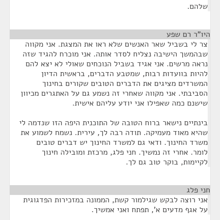
שלהם.
היו"ר רם שפע
¶
צר לי בשביל שאר האנשים שלא ראו את המצגת. אני מקווה
שבהמשך הישיבה נצליח לסדר אותה. אני מוכרח להגיד שזה
נראה מרשים. אני אגיד בשביל הנוכחים שאולי לא יצא להם
להיות בוועדות רבות, שמטבע הדברים, בראשית הדיון
המשרדים מציגים את הדברים הטובים שקורים בחינוך
הסביבתי. אני מקווה שאחרי זה נשמע גם על האתגרים מכיוון
שישנם כמה שאפילו אני יודע עליהם אישית.
בינתיים נישאר ברוח הטובה של התוכנית היפה הזו שנדמה לי
שהיא מאוד מעמיקה. תודה רבה לך, עירית. נשמח לשמוע את
משרד החינוך. ודאי גם למשרד החינוך יש דברים טובים
לומר. אחרי זה נמשיך. חני פלג, מרכזת ומובילה חינוך
לקיימות, בוקר טוב גם לך.
חני פלג
¶
אני רוצה לבקש שגילמור קשת, הממונה במזכירות הפדגוגית
על אגף מדעים א', תפתח ואני אמשיך.