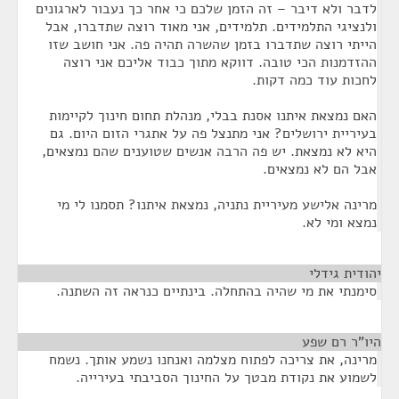
לדבר ולא דיבר – זה הזמן שלכם כי אחר כך נעבור לארגונים
ולנציגי התלמידים. תלמידים, אני מאוד רוצה שתדברו, אבל
הייתי רוצה שתדברו בזמן שהשרה תהיה פה. אני חושב שזו
ההזדמנות הכי טובה. דווקא מתוך כבוד אליכם אני רוצה
לחכות עוד כמה דקות.
האם נמצאת איתנו אסנת בבלי, מנהלת תחום חינוך לקיימות
בעיריית ירושלים? אני מתנצל פה על אתגרי הזום היום. גם
היא לא נמצאת. יש פה הרבה אנשים שטוענים שהם נמצאים,
אבל הם לא נמצאים.
מרינה אלישע מעיריית נתניה, נמצאת איתנו? תסמנו לי מי
נמצא ומי לא.
יהודית גידלי
¶
סימנתי את מי שהיה בהתחלה. בינתיים כנראה זה השתנה.
היו"ר רם שפע
¶
מרינה, את צריכה לפתוח מצלמה ואנחנו נשמע אותך. נשמח
לשמוע את נקודת מבטך על החינוך הסביבתי בעירייה.