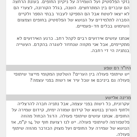
נזקי הפלסטיק ועל השמירה על ניקיון החופים. בעונת הרחצה
הם עוברים בין המתרחצים. השנה, בגלל הקורונה, לצערי הם
לא יצאו לשטח אבל הם הספיקו לעבור בבתי הספר ולקיים
הסברה לתלמידים על הנושא של הפלסטיק בחופים וצמצום
השימוש בכלים חד-פעמיים.
אנחנו עושים אירועים רבים לקהל רחב. כרגע האירועים לא
מתקיימים, אבל אני מקווה שנחזור לשגרה בהקדם. העשייה
בנתניה הי די רחבה.
היו"ר רם שפע
¶
יש שיתופי פעולה בין הערים? השלטון המקומי מייצר שיתופי
פעולה גם ביניכם או שכל עיר או רשות בפני עצמה?
מרינה אלישע
¶
עקרונית, כל רשות בפני עצמה, אבל נתניה חברה להרצליה
ולחוף השרון בנושא של קידום שמורה ימית, קידום שמירה על
החופים. אנחנו עושים שיתופי פעולה. הדגל הכחול מהווה
פלטפורמה לשיתופי פעולה. יש לנו רצועת חוף של 14 ק"מ, אז
הנושא של שמירה על החופים ועל מצוק הכורכר מהווה שיתוף
פעולה.