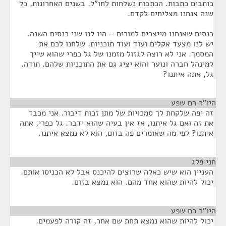
כותבים כתבות. הכתבות נשלחות לחו"ל. בשנים האחרונות, כל
שנה אנחנו מצליחים לקדם.
כנסים שאנחנו מייצרים למורים – היו לנו שני כנסים השנה.
יש לנו מצעד אקלים ועוד ועוד תוכניות. שלחנו לכם את
המסמך. אני לא רוצה לגזול מזמנו של גל כפרי שהוא שייך
למינהל חברה ונוער והוא יציג גם את התוכניות שלהם. תודה.
גל, אתה איתנו?
היו"ר רם שפע
¶
זה יפה שלקחת לך סמכויות של מתן זכות דיבור. אני מכבד
את זה ואם גל איתנו, אז אין בעיה שהוא ידבר. גל כפרי, אתה
איתנו? לפי מה שאומרים פה בזום, הוא לא נמצא איתנו.
חני פלג
¶
העניין הוא שיש כאלה שרוצים להיכנס אבל לא הכניסו אותם.
יכול להיות שהוא אחד מהם. הוא נמצא בזום.
היו"ר רם שפע
¶
יכול להיות שהוא נמצא תחת שם אחר, זה קורה לפעמים.