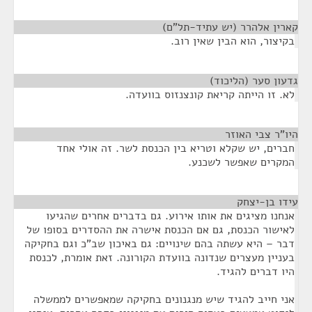
קארין אלהרר (יש עתיד-תל"ם)
¶
בקיצור, הוא הבין שאין רוב.
גדעון סער (הליכוד)
¶
לא. זו הייתה קריאת קונצנזוס בוועדה.
היו"ר צבי האוזר
¶
חברים, יש שקלא וטריא בין הכנסת לשר. זה אולי אחד
המקרים שאפשר לשכנע.
עידו בן-יצחק
¶
אנחנו מציגים את אותו אירוע. גם בדברים אחרים שהגיעו
לאישור הכנסת, גם אם הכנסת אישרה את ההסדרים בסופו של
דבר – היא עשתה בהם שינויים: גם באיכון שב"כ וגם בחקיקה
בעניין מעצרים שנדונה בוועדת הקורונה. זאת אומרת, לכנסת
היו דברים להגיד.
אני חייב להגיד שיש מנגנונים בחקיקה שמאפשרים לממשלה