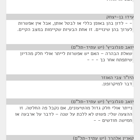
עידו בן-יצחק
¶
- - לדון בהן באופן כללי או לבטל אותן, אבל אין אפשרות
לערוך בהן שינויים. זו אחת הבעיות שקיימות במצב הקיים.
יואב סגלוביץ' (יש עתיד-תל"ם)
¶
שאלת הבהרה – האם יש אפשרות לייתר אולי חלק מהדיון
שיתפתח אחר כך - - -
היו"ר צבי האוזר
¶
דבר למיקרופון.
יואב סגלוביץ' (יש עתיד-תל"ם)
¶
נייתר אולי חלק גדול מהטיעונים, אם נקבל פה החלטה. זו
ההצעה שלי: פשוט לא ללכת על שנה – לדבר על ארבעה או
חמישה חודשים - -
קארין אלהרר (יש עתיד-תל"ם)
¶