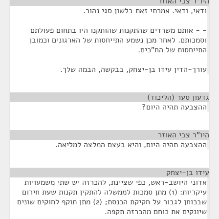
היו"ר צבי האוזר
¶
ודאי, ודאי. אמרתי זאת בלשון סגי נהור.
- - אותם משרדים שהתקנות שהותקנו היו בתחום פעולתם
וסמכותם. לאחר מכן נשמע התייחסות של הארגונים וכמובן
התייחסות של הח"כים.
עורך-הדין עידו בן-יצחק, בבקשה, הבמה שלך.
גדעון סער (הליכוד)
¶
ההצבעה תהיה היום?
היו"ר צבי האוזר
¶
ההצבעה תהיה היום, והיא בעצם המלצה למליאה.
עידו בן-יצחק
¶
אדוני היושב-ראש, כפי שציינת, להכרזה יש שתי משמעויות
עיקריות: (1) מתן סמכות לממשלה להתקין תקנות שעת חירום
שבכוחן לגבור על חקיקת הכנסת; (2) מתן תוקף לחוקים שונים
שיונקים את כוחם מהכרזה תקפה.