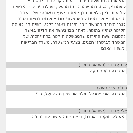
הוצאת תקנות שעת חירום – אותה קפיצה חריגה, כפי
שאמרתי, הגם, כמו שהבהרתם מראש, יש לנו פה שני היבטים
של אותו דיון. לאחר מכן יהיה הייעוץ המשפטי של משרד
הביטחון – אני מניח שבאמצעות זום – אנחנו רוצים הסבר
לגבי הצורך בהמשך מצב חירום באופן כללי, בשים לב לאותה
חקיקה שהיא בתוקף. לאחר מכן נעשה את הדיון באשר
לתקנות שעת החירום שהממשלה חוקקה בהתייחסות של
המשרד לביטחון הפנים, נציגי המשטרה, משרד הבריאות
ומשרד האוצר, - -
אלי אבידר (ישראל ביתנו)
¶
התקינה ולא חוקקה.
היו"ר צבי האוזר
¶
התקינה. אני מתנצל. תלוי את מי אתה שואל, כן?
אלי אבידר (ישראל ביתנו)
¶
היא לא חוקקה. אחרת, היא הייתה עושה את זה פה.