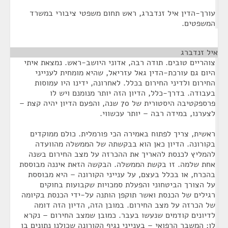
עורך-הדין איל זנדברג, ראש תחום משפטי ציבורי במשרד
המשפטים.
איל זנדברג
¶
צוהריים טובים. תודה רבה, אדוני היושב-ראש. נמצאת איתי
היום גם עורכת-הדין גאל עזריאל, שהיא מומחית לענייני
החירום ולדיני החירום בכלל. לאחרונה, ידינו היו עמוסות
בעבודה. בדרך-כלל, הדיון הזה יותר מנומנם ויש לו
פרספקטיבה היסטורית של 70 שנה, והפעם הדיון יהיה קצת –
לצערנו, במידה רבה – יותר עכשווי.
ראשית, צריך לפתוח באמירה הכי פורמלית. כולם ממוקדים
בקורונה. הדיון כאן הוא בבקשתה של הממשלה מהוועדה
להמליץ לכנסת להאריך את ההכרזה על מצב החירום בשנה
אחת שלמה. זו בקשת הממשלה. הבקשה הזאת איננה מבוססת
בהכרח, או בכלל בעצם, על ענייני הקורונה – היא מבוססת
על הצורך הביטחוני והפעלת סמכויות שקבועות בחוקים
רגילים של הכנסת ואשר תוקפן הותנה על-ידי הכנסת בקיומה
של הכרזה על מצב החירום. במובן הזה, הדיון הזה דומה
לדיונים קודמים שנעשו בעבר. כמובן שמצב החירום – נקרא
לו: המשבר הרפואי – בענייני נגיף הקורונה שכולנו נתונים בו