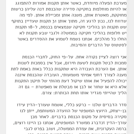
מערכת הפעלה מיוחדת, כאשר אותן תקנות אמורות להתפוגג
או להיות מוחלפות בחקיקה סדירה שהכנסת דנה עליהן כרשות
מחוקקת, מאשרת אותן, משנה אותן ומכיילת אותן. לפי מה
שדווח לנו, נכון לרגע זה, מתוך אותן 31 תקנות שעדיין בתוקף
שש תקנות הן בהליכי חקיקה שנמצאים בכנסת, ל-18 תקנות
יש חלופות בהליכי חקיקה בממשלה ולגבי שבע תקנות לא
החלו כל מהלכים. אנחנו נשמח לשמוע את ההסדרים באשר
לסטטוס של הדברים והסיבות.
אני רוצה לציין נקודה אחת. על-פי החוק, לחברי הכנסת
סמכות לבטל תקנות לשעת חירום, אבל אין בסמכות לשנות
אותן. אם הערכת העבודה היא שתקנות ככלל באות באמת לתת
מענה לצורך דחוף אמיתי משמעותי, העובדה שהכנסת איננה
יכולה להפעיל את אותו שיקול דעת מהותי של תיקון התקנות
אלא היא או שחור או לבן או מבטלת או מאפשרת – גם זה
הליך שהייתי מגדיר אותו תחת הכותרת: צורם.
סדר הדברים שלנו – כרקע כללי, אשמח שעורך-הדין עידו
בן-יצחק, היועץ המשפטי של הוועדה המשותפת, ייתן לנו
סקירה בסיסית על מקום הכנסת בדברים. לאחר מכן
עורך-הדין זנדברג ממשרד המשפטים, אנחנו כן היינו רוצים,
ברמה העקרונית, את עמדת הממשלה, ושוב בפרט לגבי