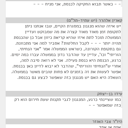
- - כאשר תבוא החקיקה לכנסת, אני מניח - - -
קארין אלהרר (יש עתיד-תל"ם)
¶
יש איזה שהוא מנגנון במסגרת הקיים, שבו אנחנו ניתן
לתקופת זמן מאוד מאוד קצרה את מה שמבוקש ועדיין
הממשלה תוכל לתת איזו שהיא קריאת כיוון אבל כן שהכנסת
תהיה יותר - - - לקבל החלטות? אסביר למה אני מתכוונת.
גם בתקופת הקורונה, כשראש הממשלה אמר "אני הנחיתי,
הוריתי" וכו', עדיין עד שהדבר נדון בממשלה עברו כמה ימים.
כרגע, הכנסת היא כנסת פעילה. אני לא רואה סיבה למה,
אחרי ש"הנחיתי והוריתי", שהדבר לא יבוא לדיון כאן בכנסת.
אפשר לעשות את זה בזמנים לא פחות טובים מאשר בממשלה.
השאלה היא האם יש מנגנון כזה שאפשר לבצע גם בכנסת.
עידו בן-יצחק
¶
כמו שציינתי כרגע, המנגנון לגבי תקנות שעת חירום הוא רק
כזה שמאפשר - -
היו"ר צבי האוזר
¶
אפס או אחד.