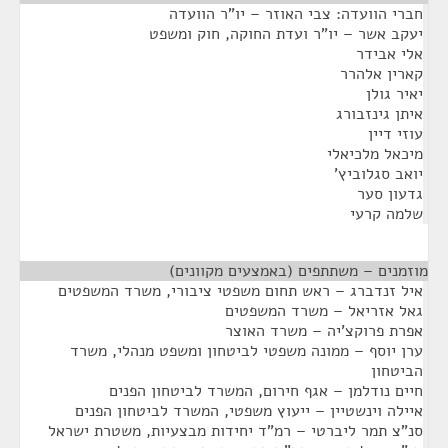
חברי הוועדה: צבי האוזר – יו"ר הוועדה
יעקב אשר – יו"ר ועדת החוקה, חוק ומשפט
אלי אבידר
קארין אלהרר
יאיר גולן
איתן גינזבורג
עוזי דיין
מיכאל מלכיאלי
יואב סגלוביץ'
גדעון סער
שלמה קרעי
מוזמנים – משתתפים (באמצעים מקוונים)
¶
איל זנדברג – ראש תחום משפטי ציבורי, משרד המשפטים
גאל אזריאל – משרד המשפטים
אפרת פרוקצ'יה – משרד האוצר
ערן יוסף – ממונה משפטי לביטחון ומשפט מנהלי, משרד
הביטחון
חיים נודלמן – אגף חירום, המשרד לביטחון הפנים
איילה וינשטיין – ייעוץ משפטי, המשרד לביטחון הפנים
סנ"צ תמר ליברטי – רמ"ד יחידות מבצעיות, משטרת ישראל