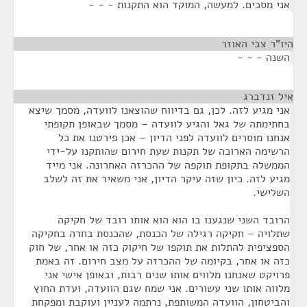
אני מסכים. למעשה, המוקד הוא התקנות - - -
היו"ר צבי האוזר
¶
השנה - - -
איל זנדברג
¶
אני מגיע לזה. לכן, גם בדיווח שהוצאנו לוועדה, מסמך שיצא
בחתימתה של גאל והגיע לוועדה – מסמך שבאופן תקופתי
אנחנו מוסרים לוועדה לפני הדיון – אכן פירטנו את כל
הרשימה הארוכה של תקנות שעת חירום שהותקנו על-ידי
הממשלה בתקופת תוקפה של ההכרזה האחרונה. אני מייד
מגיע לזה. כיון שזה עיקר הדיון, אני משאיר את זה לשלב
השלישי.
הרובד השני שנגענו בו הוא הוא אותו רובד של חקיקה
שתלויה – חקיקה רגילה של הכנסת, שהכנסת בחרה בחקיקה
הספציפית להתלות את תוקפו של חיקוק כזה או אחר, של חוק
כזה או אחר, בקיומה של ההכרזה על מצב חירום. זה באמת
פרויקט שאנחנו מלווים אותו שנים רבות, ובאופן אישי אני
מלווה אותו שני עשורים. אני שמח שגם הוועדה, ועדת החוץ
והביטחון, הוועדה המשותפת, נרתמה לעניין ועוקבת ומפקחת