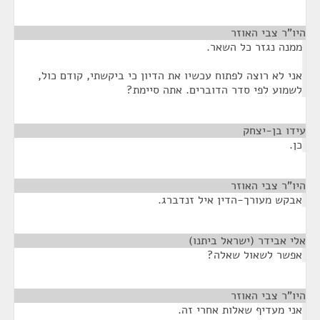
היו"ר צבי האוזר
¶
ממנה נגזר כל השאר.
אני לא רוצה לפתוח עכשיו את הדיון כי ביקשתי, קודם כול,
לשמוע לפי סדר הדוברים. אתה סיימת?
עידו בן-יצחק
¶
כן.
היו"ר צבי האוזר
¶
אבקש מעורך-הדין איל זנדברג.
אלי אבידר (ישראל ביתנו)
¶
אפשר לשאול שאלה?
היו"ר צבי האוזר
¶
אני מעדיף שאלות אחרי זה.