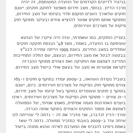
בניגוד לדיונים הקודמים של הוועדה המשותפת, זה יהיה
מרכז הדיון. בנוסף, מצב חירום מאפשר לחוקק חוקים; ישנם
חוקים שלאורך השנים תוקפם תלוי בקיומו של מצב החירום,
ומתוקף אותם חוקים אפשר להוציא צווים ובעיקר מתוקף חוק
פיקוח על מצרכים ושירותים.
בעניין החוקים, כמו שאמרתי, שזה היה עיקרו של הנושא
שעוסקת בו הוועדה, כאמור, מאז 48' הכנסת חוקקה חוקים
שתלויים במצב החירום. בשנת 1999 הייתה עתירה לבג"ץ
בבקשה לבטל את מצב החירום, ובעצם, שם החלה התחייבות
המדינה לצמצם את החקיקה ואת הצווים מתוקף ההכרזה
לקראת אפשרות או מצב של בעצם אולי ביטול מצב החירום.
בשביל נקודת השוואה, ב-2009 עמדו בתוקף 9 חוקים ו-165
צווים מתוקף חוק הפיקוח על מצרכים ושירותים. כיום, ישנם
בתוקף 5 חוקים שעומדים בתוקף בשל קיומו של מצב חירום,
ו-21 צווים – מתוקף חוק הפיקוח על מצרכים ושירותים. ראינו
בשנים האחרונות מגמה אמיתית, מאמץ אמיתי, של הממשלה
לצמצם את מספר החוקים והצווים בתוקף אותה הכרזה.
עורך-הדין זנדברג, אני מזכיר את זה – נדמה לי שהייתה לנו
שיחה עוד ב-2009 בשבתי כמזכיר ממשלה. נדמה לי שאז
באמת ניסינו להכניס את המערכת לאיזה שהוא מתווה ביטול
ושינוי המצב. עד כאן לעניין החוקים.