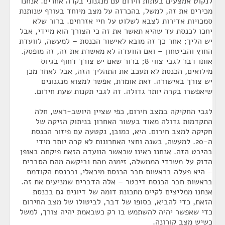
לנקוט אמצעים בעתות חירום עם מנגנוני בקרה אחרים. אנחנו
מכירים את זה, למשל, בהכרזה על מצב מיוחד בעורף שנותנת
סמכויות אדירות לצבא לשלוט על חיי אזרחים. ברור שלא
יחכו לכנסת עד שהיא תאשר את זה כי הצורך הוא מיידי, אבל
יש הליך; אחר כך זה מובא לאישור הכנסת – למעשה, לוועדת
החוץ והביטחון – ואם הוועדה לא מאשרת את זה, זה מופסק.
אותו דבר לגבי צווי 8; ברור שאם יש צורך דחוף בגיוס
מילואים, הכנסת לא תעכב את התהליך הזה, אבל לאחר מכן
יש צורך באישורה. זאת אומרת, אפשר למצוא מנגנונים
שיאפשרו בקרה יותר גדולה. זה לגבי תקנות שעת חירום.
לגבי החקיקה במצב חירום, כפי שציין היושב-ראש, חלה
התקדמות גדולה מאוד בעשור האחרון בניתוק הזיקה של
חקיקה למצב חירום. היא, כמובן, נקטעה עם פיזור הכנסת
ה-20. למעשה, בשנה וחצי האחרונות לא קרה יותר מידי
בהיבט הזה. אנחנו ראינו שכאשר הוועדה הזאת פיקחה באופן
הדוק על משרדי הממשלה, זימנה מהם וביקשה מהם הסברים
– היא פעלה בראשות חבר הכנסת מיכאלי, ובכנסת הקודמת
בראשות חבר הכנסת דיכטר – אלה הדברים שמניעים את זה.
אנחנו ממליצים לקיים מתכונת דומה של דיונים גם בכנסת
הזאת, כדי להביא, בסופו של דבר, לביטולו של מצב החירום
כדי שאפשר יהיה להשתמש בו רק כשבאמת יהיה צורך, למשל
כשיש מצב קורונה.