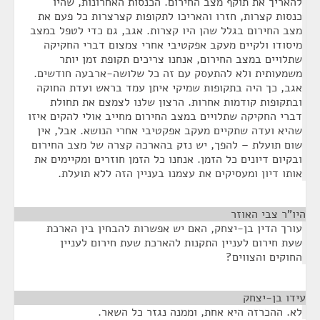
להאריך את תוקף מצב החירום. הכנסות האחרונות, שהיו
כנסות קצרות, חזרו והאריכו לתקופות קצרצרות כל פעם את
מצב החירום בגלל שהן היו קצרות. אגב, גם כדי לטפל במצב
מיסודו ולקיים מעקב אפקטיבי אחרי צמצום דברי החקיקה
שתלויים במצב החירום, אנחנו צריכים תקופת זמן יותר
משמעותית ולא להתעסק עם זה כל שלושה-ארבעה חודשים.
אגב, כך היה בתקופות שמיקי איתן עמד בראש ועדת החוקה
ובתקופות קודמות אחרות. הרצון שלנו לצמצם את תחולת
דברי החקיקה שתלויים במצב החירום מחייב אולי להקים איזו
שהיא ועדה שתקיים מעקב אפקטיבי אחרי הנושא. אבל, אין
שום תועלת – להפך, יש נזק בהארכה קצרה של מצב החירום
ובקיום דיונים כל הזמן. אנחנו כל הזמן חוזרים ומקיימים את
אותו דיון ומעסיקים את עצמנו בעניין הזה ללא תועלת.
היו"ר צבי האוזר
¶
עורך הדין בן-יצחק, האם יש אפשרות להבחין בין הארכת
שעת חירום לעניין התקנות להארכת שעת חירום לעניין
החוקים והצווים?
עידו בן-יצחק
¶
לא. ההכרזה היא אחת, וממנה נגזר כל השאר.