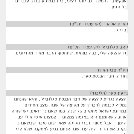
אפקטיבי להמשך וגם יותר רציני, כי הכנסת עובדת. עובדים
כל הזמן.
קארין אלהרר (יש עתיד-תל"ם)
¶
בדיוק.
יואב סגלוביץ' (יש עתיד-תל"ם)
¶
זו ההצעה שלי, ככה כפתיח, שתחסוף הרבה מאוד מהדיונים.
היו"ר צבי האוזר
¶
תודה. חבר הכנסת סער.
גדעון סער (הליכוד)
¶
הצעה נגדית להצעה של חבר הכנסת סגלוביץ', והיא שאנחנו
נמליץ לכנסת להכריז על תקופה של שנה. מצב החירום
במדינת ישראל מתקיים 73 שנה. כמו שאנחנו רואים, יש שורה
ארוכה שאומנם היא במגמת צמצום – צמצום איטי אולי עם
הזמן – אבל מספר דברי חקיקה שאין שום סיכוי שכשאנחנו
נקיים את הדיון הזה עוד שנה אנחנו נגיע למסקנה שלא צריך