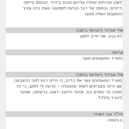
לאכן אזרחים שחלה עליהם חובת בידוד. הכנסת קיימה
דיונים, ובסופו של דבר הגיעה למסקנה שאין בזה צורך
והתקנות האלה פקעו.
אלי אבידר (ישראל ביתנו)
¶
לא נכון. אני חייב לתקן.
קריאה
¶
משרד המשפטים משך.
אלי אבידר (ישראל ביתנו)
¶
משרד המשפטים עצר את הדיון, כי היינו רגע לפני ההצבעה.
אם היינו מצביעים לאחר שהתגלה – הרשה לי לתקן, כי זה
חשוב וכי צופים בנו. אדוני היושב-ראש, ברשותך, אפשר
להגיד מילה?
היו"ר צבי האוזר
¶
בבקשה.