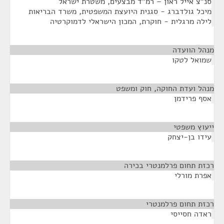
סנ"צ אייל ראון – רמ"ד מבצעים, משטרת ישראל
מיכל גולדברג - סגנית היועצת המשפטית, משרד הבריאות
לילה מרגלית - חוקרת, המכון הישראלי לדמוקרטיה
מנהל הוועדה
¶
שמואל לטקו
מנהל ועדת החוקה, חוק ומשפט
¶
אסף פרידמן
ייעוץ משפטי
¶
עידו בן-יצחק
רכזת תחום פרלמנטרי בכירה
¶
אפרת מורלי
רכזת תחום פרלמנטרי
¶
ראדה חסייסי