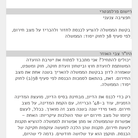
רישום פרלמנטרי
¶
חפציבה צנעני
בקשת הממשלה להציע לכנסת לחזור ולהכריז על מצב חירום,
לפי סעיף 38 לחוק יסוד: הממשלה
היו"ר צבי האוזר
¶
יכולים להתחיל? אני מתכבד לפתוח את ישיבת הוועדה
המשותפת לוועדת חוץ וביטחון וועדת חוקה, חוק ומשפט,
שאמורה לדון בבקשת הממשלה להאריך בשנה אחת את מצב
החירום. זאת, בהתאם לסמכות הכנסת לפי סעיף 38(ב) לחוק
יסוד: הממשלה.
רק כדי לכנס את הדיון, מבחינת בסיס הדיון, מועצת המדינה
הזמנית, עוד ב-48' הכריזה, עם הקמת המדינה, על מצב
חירום. מאז מידי שנה בשנה מצב זה מוארך. ככלל, לעצם
קיומו של מצב חירום יש שתי השלכות עיקריות: האחת –
אפשרות שהממשלה או מתן אפשרות לממשלה להוציא תקנות
לשעת חירום, תקנות שהן הלכה למעשה עוקפות חקיקה של
הכנסת. תוקפן הוא עד שלושה חודשים. נדמה לי שהיום,