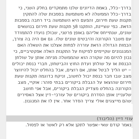
בדרך-כלל, באמת הדיונים שלנו מתמקדים בחלק השני, כי
בדרך-כלל הממשלה לא משתמשת בסמכות שלה להתקין
תקנות שעת חירום, והפעם היא השתמשה ביד רחבה בסמכות
הזאת. כפי שציינת, הותקנו 38 תקנות שעת חירום בנושאים
שונים, שנתייחס אליהם באופן פרטני, שכולן נועדו להתמודד
עם משבר הקורונה והיבטים שונים שלו. גם אם היה בה צורך,
הכמות הגדולה הזאת עוררה לפחות אצלנו את השאלה האם
המנגנונים שקיימים לפיקוח על התקנות האלה אפקטיביים, כי
נכון להיום מה שקורה הוא שהממשלה מניחה אותן על שולחן
הכנסת או על שולחן ועדת החוץ והביטחון, חברי כנסת יכולים
– יש הליך לבטל אותן, אם רוצים, אבל בהחלט יכול להיווצר
מצב שבו חבר כנסת יכול לחשוב, וניקח כדוגמה תקנות שעת
חירום שהוצאו על הגבלת ביקורים בבתי סוהר: אוקיי, מצב
הקורונה בהחלט מצדיק הגבלת ביקורים, אבל אני חושב
שלעניין אופן הסדרת ביקורים של עורכי-דין אצל האסירים
שהם מייצגים אולי צריך הסדר אחר. אין לו את המנגנון.
עוזי דיין (הליכוד)
¶
נאמר קודם שאי-אפשר לתקן אלא רק לאשר או לפסול.