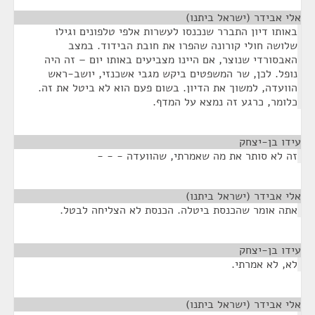
אלי אבידר (ישראל ביתנו)
¶
באותו דיון התברר שנכנסו לעשרות אלפי טלפונים וגילו
שלושה חולי קורונה שהפרו את חובת הבידוד. במצב
האבסורדי שנוצר, אם היינו מצביעים באותו יום – זה היה
נופל. לכן, שר המשפטים ביקש מגבי אשכנזי, יושב-ראש
הוועדה, למשוך את הדיון. בשום פעם הוא לא ביטל את זה.
כלומר, כרגע זה נמצא על המדף.
עידו בן-יצחק
¶
זה לא סותר את מה שאמרתי, שהוועדה - - -
אלי אבידר (ישראל ביתנו)
¶
אתה אומר שהכנסת ביטלה. הכנסת לא הצליחה לבטל.
עידו בן-יצחק
¶
לא, לא אמרתי.
אלי אבידר (ישראל ביתנו)
¶