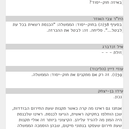
באיזה חוק-יסוד?
היו"ר צבי האוזר
¶
בסעיף 38(ה) בחוק-יסוד: הממשלה: "הכנסת רשאית בכל עת
לבטל...". סליחה. זה: לבטל את ההכרזה.
איל זנדברג
¶
זולת - - -
עוזי דיין (הליכוד)
¶
39(ו). זה רק אם מתקנים את חוק-יסוד: הממשלה.
עידו בן-יצחק
¶
נכון.
אנחנו גם ראינו מה קרה כאשר תקנות שעת החירום הבודדות,
שכן הוחלפו בחקיקה ראשית, הגיעו לכנסת. ראינו שלכנסת
היה המון מה להגיד עליהן. הקיצוני ביותר זה אולי תקנות
שעת חירום שעסקו בנתוני מיקום, שבהן הוסמכה הממשלה