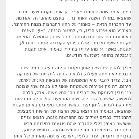
הייתי אומר שמה שאותנו מעניין הן אותן תקנות שעת חירום
שהוצאו במהלך השנה האחרונה – בעצם מההכרזה הקודמת
עד ההכרזה הזאת – כאמור על רקע התפרצות מגפת הקורונה.
האירוע הוא אירוע חריג, כי, למיטב הבנתי, ב-15 השנים
האחרונות היו שתי הזדמנויות בלבד שבהן הממשלה הוציאה
תקנות לשעת חירום, ואילו בפרוץ הקורונה אנחנו ראינו 38
תקנות, כאשר 31 מהן עדיין בתוקף. כאמור, אותן תקנות
מוגבלות בתוקף לשלושה חודשים.
צריך להבין שהוצאת אותן תקנות הייתה בעיקר בזמן שבו
הכנסת לא הייתה פעילה, ולכאורה היה לזה סוג של הצדקה.
אבל, צריך להבין מהי המשמעות של הוצאות תקנות לשעת
חירום. זה מין אמירות משפטיות שאני לא בטוח שמי שצופה
בנו מבין לעומקם של דברים מהי המשמעות. אבל, הלכה
למעשה, אפשר להגיד שהרשות המבצעת הופכת להיות רשות
מחוקקת לפחות לזמן קצר. כאשר אנחנו מעיינים באותן תקנות
שהוצאו, וכאמור הן הוצאו בשל הרצון של הרשות המבצעת
להתמודד בכלים יעילים עם התפרצות מגפה, הוצאו צווים
שאפשר באופן כללי להגדיר שהם פוגעים בחירויות פרט
במובנים הבסיסיים ביותר: בחופש תנועה, בחופש עיסוק,
בזכויות דיוניות ועוד. כלומר, יש פה צרימה מהותית של אותה