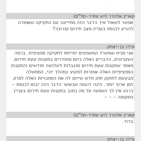
קארין אלהרר (יש עתיד-תל"ם)
¶
אפשר לשאול איך הדבר הזה מתיישב עם החקיקה שאמורה
להגיע לכנסת בעניין מצב חירום קורונה?
עידו בן-יצחק
¶
אני מניח שמשרד המשפטים יתייחס לחקיקה ספציפית. ברמה
העקרונית, הדברים האלה כיום מוסדרים בתקנות שעת חירום.
מאחר שתקנות שעת חירום מוגבלות לשלושה חודשים והתקנות
הספציפיות האלה אמורות לפקוע במהלך יוני, הממשלה
מבקשת לחוקק חוק חדש שייתן לה את הסמכויות האלה לפרק
זמן ארוך יותר. הינה דוגמה שכאשר הדבר הזה יבוא לכנסת –
כרגע אין לך השפעה על מה כתוב בתקנות שעת חירום בעניין
התקופה – - -
קארין אלהרר (יש עתיד-תל"ם)
¶
ברור.
עידו בן-יצחק
¶