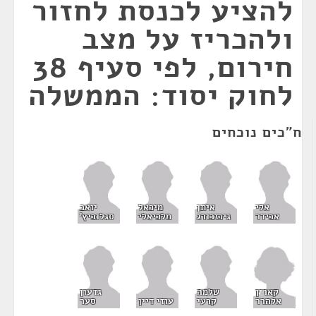
להציע לכנסת לחזור
ולהכריז על מצב
חירום, לפי סעיף 38
לחוק יסוד: הממשלה
ח"כים נוכחים
אלי
איתן
מיכאל
יואב
אבידר
גינזבורג
מלכיאלי
סגלוביץ'
קארין
שלמה
גדעון
אלהרר
קרעי
עוזי דיין
סער