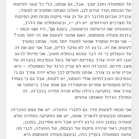
על הממשלה וטוב שכך. אבל, גם אנחנו, בלי כל קשר לפיקוח
של הכנסת ועוד קודם לכן, פעלנו ואנחנו ממשיכים לפעול;
עובדה שכיום מדובר רק על 21 צווי פיקוח מכוח חוק הפיקוח
על מצרכים ושירותים. יש רק –1, וכשהתחלנו את הדרך,
כשעשינו את הרשימה הראשונה, בשנת 99', היו 190 וכמה –
בזכות פעולה משותפת. האם אפשר לעשות את זה יותר מהר?
– אני מניח שתמיד אפשר לפעול יותר מהר. אנחנו נמשיך
לעשות את זה. כרגע זה לא מוקד הדיון, אבל אני שם את זה
על השולחן כי זה דבר שהוא בהחלט חשוב. אני מייחל לרגע
שבו לא יהיה צורך במדינת ישראל בשל הנסיבות בהכרזה על
מצב חירום. ההכרזה היא לא עניין הרגל של הממשלה – היא
עניין שיש בו צורך. אנחנו פועלים לכך שלא יהיה צורך גם כי
הנסיבות העובדתיות אולי השתנו, יש לקוות, אבל גם כי נעמיד
כלים משפטיים אחרים שיתמודדו עם אותו צורך ביטחוני או
צורך אחר בחקיקה רגילה שלא תהיה תלויה בהכרזה. זה
המהלך הגדול שאנחנו עושים.
אני מנסה לעשות סדר גם לחברי הוועדה. יש את עצם ההכרזה
שאנחנו מבקשים להאריך אותה, יש את החקיקה התלויה שלא
קשורה במובן הזה כרגע לדיון אבל היא מחייבת, כמובן,
פיקוח; ראוי שיהיה פיקוח של הכנסת, של הוועדה, לגבי מה
עושה הממשלה בעניין הזה, ובעצם פעולה משותפת היא