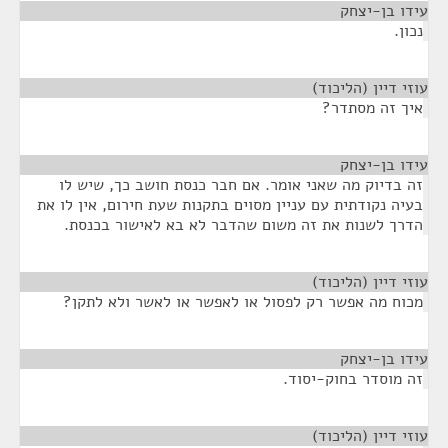
עידו בן-יצחק
¶
נכון.
עוזי דיין (הליכוד)
¶
איך זה מסתדר?
עידו בן-יצחק
¶
זה בדיוק מה שאני אומר. אם חבר כנסת חושב כך, שיש לו
בעיה נקודתית עם עניין מסוים בתקנות שעת חירום, אין לו את
הדרך לשנות את זה משום שהדבר לא בא לאישור בכנסת.
עוזי דיין (הליכוד)
¶
מכוח מה אפשר רק לפסול או לאפשר או לאשר ולא לתקן?
עידו בן-יצחק
¶
זה מוסדר בחוק-יסוד.
עוזי דיין (הליכוד)
¶