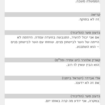
הממשלה משכה.
קריאה
¶
זה לא בתוקף.
גדעון סער (הליכוד)
¶
אם אני יכול להעיר, התגבשה בוועדה עמדה. היוזמה לא
הייתה של השר לביטחון פנים. שוחחו עם השר לביטחון פנים
– הוא השתכנע.
קארין אלהרר (יש עתיד-תל"ם)
¶
הוא הבין שאין לו רוב.
אלי אבידר (ישראל ביתנו)
¶
את זה לא ידענו.
גדעון סער (הליכוד)
¶
במקרה, אני יודע מה קרה באותו יום.