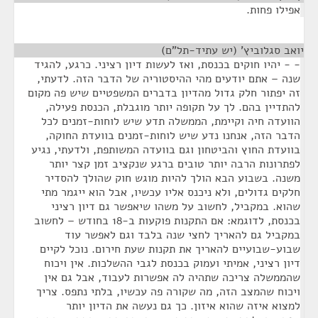
אפילו פחות.
יואב סגלוביץ' (יש עתיד-תל"ם)
¶
- - יהיו חוקים בכנסת, ואז לעשות דיון רציני. כרגע, להגיד
שנה – אתם יודעים מהי ההיסטוריה של הדבר הזה. לדעתי,
זה יפתור חלק גדול מהדיון בדברים המשפטיים שיש פה מקום
להתדיין בהם. לך על תקופה יותר מוגבלת, הכנסת פעילה,
הוועדה חיה וקיימת, הממשלה תדע שיש לוחות-זמנים לכל
הדבר הזה, אנחנו נדע שיש לוחות-זמנים בוועדת החוקה,
בוועדת החוץ והביטחון וגם בוועדה המשותפת, ולדעתי, נגיע
לפתרונות הרבה יותר טובים ברגע שנקציב זמן קצר יותר
משנה. בשבוע הבא הולך להיות מוגש חוק שהולך להסדיר
חלקים גדולים, ולא ניכנס אליו עכשיו, אבל הוא ייגמר מתי
שהוא. במקביל, לחשוב על משהו שיאפשר גם דיון רציני
בכנסת, לדוגמא: אם התקנות פוקעות ב-18 בחודש – לחשוב
במקביל גם להאריך לחצי שנה בלבד וגם לאפשר עוד
שבוע-שבועיים להאריך את תקנות שעת חירום. נוכל לקיים
דיון רציני, אמיתי ועמוק בכנסת לגבי ההשלכות. אין ויכוח
שהממשלה צריכה שתהיה לה אפשרות לעבוד, אבל גם אין
ויכוח שהמצב הזה, מה שקורה פה עכשיו, בלתי נתפס. צריך
למצוא איזה שהוא איזון. כך גם נעשה את הדיון יותר