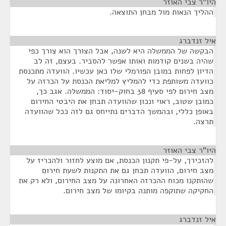
היו"ר צבי האוזר
¶
ההליך הנאות מול מבחן התוצאה.
איל זנדברג
¶
הבקשה של הממשלה היא לשנה, אבל הצורך הוא צורך כפי
שהיה בשנים קודמות ואותו אפשר להסביר. בעצם, זה לב
הדיון לפחות במובן הפורמלי שלו כאן עכשיו. הוועדה מתכנסת
כוועדה משותפת כדי להמליץ למליאת הכנסת על הכרזה על
מצב חירום לפי סעיף 38 בחוק-יסוד: הממשלה. אגב כך,
כמובן שטוב, ראוי ונכון שהוועדה תבחן את היבטי החירום
באופן כללי, ובהמשך הדברים נתייחס גם לזה ככל שהוועדה
תרצה.
היו"ר צבי האוזר
¶
להזכירך, על-פי תקנון הכנסת, אם מוצע לחזור ולהכריז על
מצב חירום, הוועדה תבחן גם את התקנות לשעת חירום
שהותקנו מכוח ההכרזה האחרונה על מצב החירום, ולא רק את
החקיקה שתוקפה מותנה בקיומו של מצב חירום.
איל זנדברג
¶