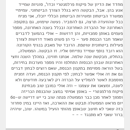
מחדד את הדיון של פיקוח פרלמנטרי וכדו', סוגיות שמייד
אגע בהן. אבל, הבקשה היא בגלל הצורך הביטחוני. עמיתיי
ממשרד הביטחון ומשירות הביטחון הכללי יוכלו, אני מניח
ככל שהוועדה תרצה, גם להסביר. נעשה שימוש, גם בתקופה
האחרונה של ההכרזה האחרונה ובכלל בשנה האחרונה, מספר
פעמים באותן סמכויות, והן דרושות – אולי בהמשך לדברים
שאמר חבר הכנסת סער – כי הן פשוט מאוד דרושות לצורך
פעילות ביטחונית שוטפת. הרובד של מאבק בנגיף הקורונה
הוא רובד נוסף שמייד נתייחס אליו. זו הבקשה. הממשלה,
בהחלט, מבקשת שנה שלמה. אנחנו חווינו, במהלך השנה וחצי
האחרונות שבהן הכנסות התחלפו והיו מספר מערכות בחירות,
בשל הוראה מסוימת בתקנון הכנסת, שאם רוצים לבחון דברים
גם את זה אולי אפשר לבחון; לפי תקנון הכנסת, ועדה זמנית
מוסמכת לאשר להמליץ על הכרזה רק לארבעה חודשים ולא
לשנה, ומצאנו את עצמנו – וזה אולי כמובן טוב מבחינת
פיקוח פרלמנטרי – באופן אמיתי במצב שהכנסת הכריזה
וסמוך לאחר מכן כבר הממשלה פנתה שוב כי יש דרישה ש-60
יום מראש הממשלה תבקש את ההארכה, ואז היינו במין סחרור
כזה שאני לא חושב שבאופן מהותי הועיל במשהו. שוב, שיהיה
ברור שאני לא מתנגד - - -