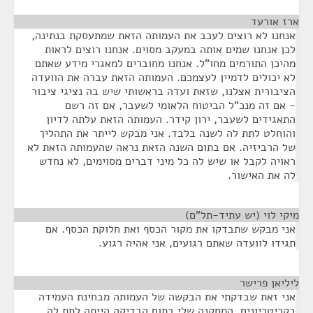
ארז אורעד
¶
אנחנו לא רוצים לעכב את העמותה הזאת שמתעסקת בנתינה,
לכן אנחנו שמים אותה במעקב מסוים. אנחנו רוצים לראות
מהיכן התורמים מחו"ל. אנחנו מחוברים למאגרי מידע שאתם
לא יכולים לדמיין לעצמכם. העמותה הזאת עברה את הוועדה
הציבורית אצלנו, שזאת ועדה בראשותי שיש בה נציגי ציבור
- אם זה מנכ"ל הביטוח הלאומי לשעבר, אם זה רשם
התאגידים לשעבר, ירון קידר. העמותה הזאת עלתה לדיון
והוחלט לתת לה לשנה בלבד. אני מבקש לייתר את התהליך
של הרביזיה. אם בתום השנה הזאת נראה שהעמותה הזאת לא
ראויה לקבל או שיש לה כל מיני דברים מסוימים, לא נחדש
לה את האישור.
מיקי לוי (יש עתיד-תל"ם)
¶
אני מבקש שתבדקו את מקור הכסף ואת חלוקת הכסף. אם
תגידו לוועדה שאתם רגועים, אני אהיה רגוע.
ליליאן פרישר
¶
אני זאת שבדקתי את הבקשה של העמותה מבחינת העמידה
בקריטריונים. המסקנה שלי בתום הבדיקה הייתה לתת לה