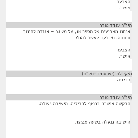
הצבעה
אושר.
היו"ר עודד פורר
¶
אנחנו מצביעים על מספר 18, על משגב – אגודה לחינוך
ורווחה. מי בעד לאשר להם?
הצבעה
אושר.
מיקי לוי (יש עתיד-תל"ם)
¶
רביזיה.
היו"ר עודד פורר
¶
הבקשה אושרה בכפוף לרביזיה. הישיבה נעולה.
הישיבה ננעלה בשעה 12:40.