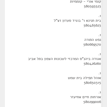
קומי אורי - קוממיות
580593523
1.
בית חנינא ר' בוגיד סעדון זצ"ל
580465623
1.
נפש התורה
580669570
1.
אגודה ביהנ"ס המרכזי לשכונות הצפון בתל אביב
580426260
1.
אוהל תפילה בית שמש
580650315
1.
אורחות חיים אחיעזר
580299006