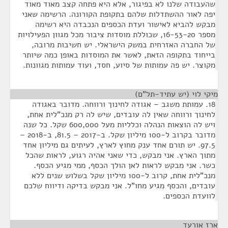
שהעבודה שלנו לא בפיגור, אלא היא פתחה קצב מאוד מאוד
יפה לאור ההשתדלות שלהם בתקופת הקורונה. הרשימה שאני
מבקש להביא לאישור ועדת הכספים הנכבדה היא רשימה
מספר 16-53-20, שכוללת מוסדות ציבור מכל מגוון הפעילויות
של החברה האזרחית במשק הישראלי. יש חשיבות מרובה,
בייחוד בתקופה הזאת, לאשר את המוסדות באופן כמה שיותר
מקוצר. יש פה עמותות של סיוע, חסד, ועוד עמותות מגוונות.
מיקי לוי (יש עתיד-תל"ם)
¶
18. עמותת משגב – אגודה לחינוך ורווחה. מדובר באגודה
לחינוך ורווחה שאין לה עובדים, שיש לה רק מנכ"לית אחת,
ויש לה הוצאות הנהלה וכלליות מעל 600,000 שקל. כל שנה
מדובר בקרוב ל-100 מיליון שקל. ב-2017 – 81.5, ב-2018 –
97.5. יש תורם אחד ענק מחוץ לארץ, לעיתים גם מיליון אחד
מתוך הארץ. אני מבקש, כדי שאני אהיה רגוע, לראות שהכל
כשר. אני מבקש לראות לאן הולך הכסף, ממי מגיע הכסף.
מנכ"לית אחת, קרוב ל-100 מיליון שקל בשלוש שנים ללא
עובדים, והכסף מגיע מחו"ל. אני מבקש בדיקה ודיווח שלכם
לוועדת הכספים.
ארז אורעד
¶