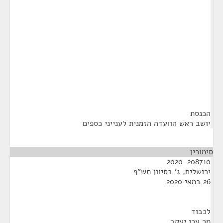
הכנסת
יושב ראש הוועדה הזמנית לענייני כספים
סימוכין
¶
2020-208710
ירושלים, ג' בסיוון תש"ף
26 במאי 2020
לכבוד
מר ערן יעקב