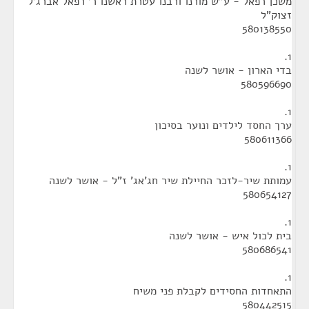
משכן רפאל - ע"ש מורנו ורבנו עטרת ראשנו ר' רפאל אברג'ל
זצוק"ל
580138550
1.
בדי הארון - אושר לשנה
580596690
1.
ערך החסד לילדים ונוער בסיכון
580611366
1.
עמותת שיר-לזכר החיילת שיר חג'אג' ז"ל - אושר לשנה
580654127
1.
בית לכול איש - אושר לשנה
580686541
1.
התאחדות החסידים לקבלת פני משיח
580442515