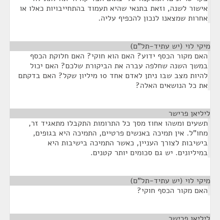
אישור לשנה, וזאת בתנאי שהיא תעמוד בהתחייבויות כאלו או
אחרות שמצאנו לנכון להכפיף עליה.
מיקי לוי (יש עתיד-תל"ם)
¶
האם מקור הכסף ידוע? האם הוא חוקי? האם חלוקת הכסף
במשך השנה שחלפה עברה את הביקורת שלכם? האם יכול
להיות מצב שבו ניתן לאדם אחד 10 מיליון שקל? האם בדקתם
את כל הנושאים האלה?
ליליאן פרישר
¶
תשעים ומשהו אחוז מסך כל התרומות התקבלו מתאגיד זר,
מחו"ל. אין תמיכה באנשים פרטיים, התמיכה היא בגופים,
בישיבות לצורך העניין, כאשר התמיכה בישיבות היא
במיליונים. יש גם סכומים יותר קטנים.
מיקי לוי (יש עתיד-תל"ם)
¶
האם מקור הכסף חוקי?
ליליאן פרישר
¶