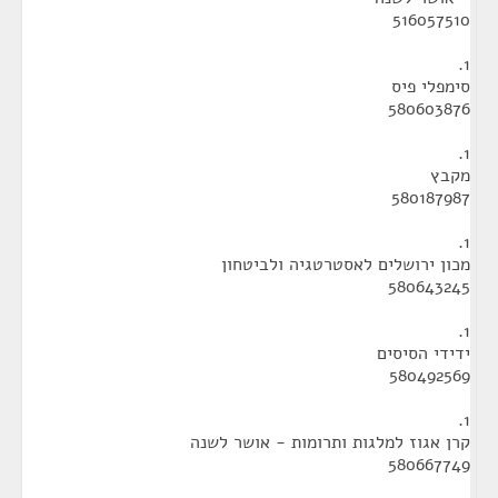
516057510
1.
סימפלי פיס
580603876
1.
מקבץ
580187987
1.
מכון ירושלים לאסטרטגיה ולביטחון
580643245
1.
ידידי הסיסים
580492569
1.
קרן אגוז למלגות ותרומות - אושר לשנה
580667749