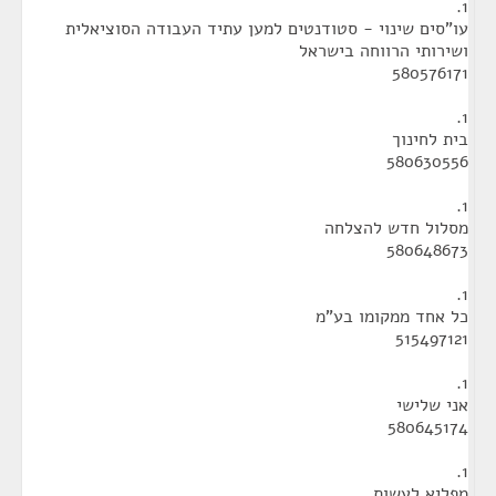
1.
עו"סים שינוי - סטודנטים למען עתיד העבודה הסוציאלית
ושירותי הרווחה בישראל
580576171
1.
בית לחינוך
580630556
1.
מסלול חדש להצלחה
580648673
1.
כל אחד ממקומו בע"מ
515497121
1.
אני שלישי
580645174
1.
מפליא לעשות