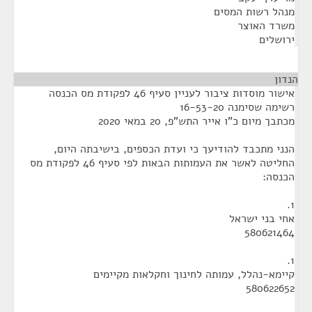
מנהל רשות המסים
משרד האוצר
ירושלים
הנדון
¶
אישור מוסדות ציבור לעניין סעיף 46 לפקודת מס הכנסה
רשימה שסימנה 16-53-20
מכתבך מיום כ"ו אייר התש"פ, 20 במאי 2020
הנני מתכבד להודיעך כי ועדת הכספים, בישיבתה היום,
החליטה לאשר את העמותות הבאות לפי סעיף 46 לפקודת מס
הכנסה:
1.
אחי בני ישראל
580621464
1.
קיימא-נהלל, עמותה לחינוך וחקלאות מקיימים
580622652