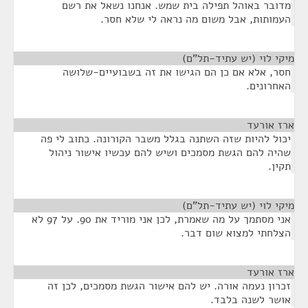
מדובר באוהל תפילה בית שמש. אנחנו נשאל את רשם
העמותות, אבל משום מה נראה לי שלא חסר.
מיקי לוי (יש עתיד-תל"ם)
¶
חסר, אלא אם כן הם הגישו את זה בשבועיים-שלושה
האחרונים.
ארז אורעד
¶
יכול להיות שזה השתנה בגלל משבר הקורונה. כתוב לי פה
שהיה להם הגשת מסמכים ושיש להם עכשיו אישור ניהול
תקין.
מיקי לוי (יש עתיד-תל"ם)
¶
אני מסתמך על מה שאמרת, לכן אני מוריד את 90. על 97 לא
הצלחתי למצוא שום דבר.
ארז אורעד
¶
זכרון נעמה אורה. יש להם אישור הגשת מסמכים, לכן זה
אושר לשנה בלבד.