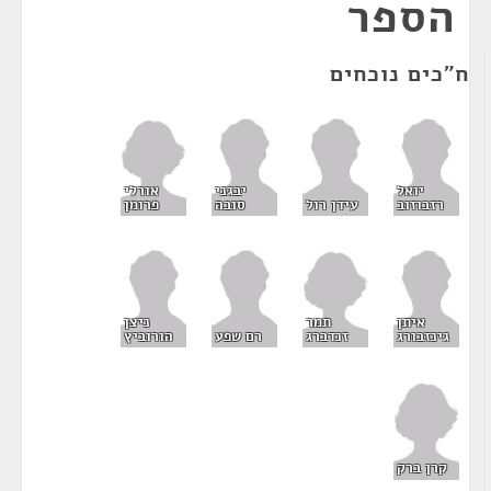
הספר
ח"כים נוכחים
אורלי
יואל
יבגני
פרומן
רזבוזוב
עידן רול
סובה
תמר
איתן
ניצן
זנדברג
גינזבורג
רם שפע
הורוביץ
קרן ברק