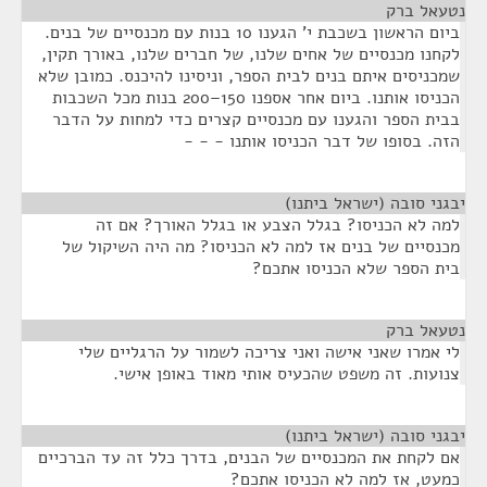
נטעאל ברק
¶
ביום הראשון בשכבת י' הגענו 10 בנות עם מכנסיים של בנים.
לקחנו מכנסיים של אחים שלנו, של חברים שלנו, באורך תקין,
שמכניסים איתם בנים לבית הספר, וניסינו להיכנס. כמובן שלא
הכניסו אותנו. ביום אחר אספנו 150–200 בנות מכל השכבות
בבית הספר והגענו עם מכנסיים קצרים כדי למחות על הדבר
הזה. בסופו של דבר הכניסו אותנו - - -
יבגני סובה (ישראל ביתנו)
¶
למה לא הכניסו? בגלל הצבע או בגלל האורך? אם זה
מכנסיים של בנים אז למה לא הכניסו? מה היה השיקול של
בית הספר שלא הכניסו אתכם?
נטעאל ברק
¶
לי אמרו שאני אישה ואני צריכה לשמור על הרגליים שלי
צנועות. זה משפט שהכעיס אותי מאוד באופן אישי.
יבגני סובה (ישראל ביתנו)
¶
אם לקחת את המכנסיים של הבנים, בדרך כלל זה עד הברכיים
כמעט, אז למה לא הכניסו אתכם?