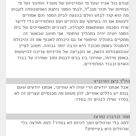
קודם כול אגיד שעל פי המדיניות של משרד החינוך ועל פי
הנחיות של חוזר מנכ"ל, לבתי הספר ניתנת האוטונומיה לקבוע
מה הוא קוד לבוש הולם בהגעה לבית הספר והם אמורים
לעשות את זה בשיתוף עם ההורים ועם התלמידים כדי לייצר
איזו הסכמה שמותאמת לקהילה, לצרכים ולמאפיינים של בית
הספר ושזה יהיה בתהליך שיתופי. אני חושב שכאשר זה
מתקיים בתהליך שיתופי אז גם היכולת לאכוף את זה והיכולת
להתנהל באופן מכובד היא הרבה יותר גבוהה. חשוב לציין
שההתנהלות הזאת, או הקביעה של מדיניות צריכה להיעשות
באופן מידתי, שוויוני בין בנים לבנות ותוך שמירה על כבוד
האדם וכבוד התלמידים.
היו"ר ניצן הורוביץ
¶
אבל אנחנו יודעים הרי שזה לא שוויוני, אנחנו יודעים שעם
בנות יש כללים אחרים, להן משום מה מכנסיים קצרים זה לא
בסדר ואילו לבנים זה בסדר.
תמר זנדברג (מרצ)
¶
למה בלי שרוולים הפך להיות לא בסדר? למה חולצה בלי
שרוולים היא בעייתית?