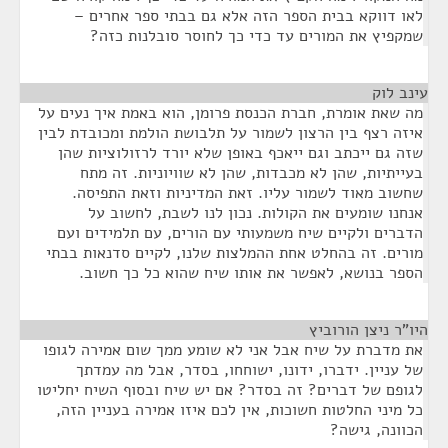
לאו דווקא בבית הספר הזה אלא גם בבתי ספר אחרים –
שמקפיץ את המורים עד כדי כך לחוסר סובלנות כזה?
עינב לוק
¶
מה שאת אומרת, חברת הכנסת פרומן, הוא באמת איך נעים על
איזה רצף בין הרצון לשמור על תלבושת הולמת ומכובדת לבין
שזה גם ייכתב וגם ייאכף באופן שלא יורד לרזולוציות שהן
בעייתיות, שהן לא מכבדות, שהן לא שוויוניות. זה מתח
שחשוב מאוד לשמור עליו. זאת המדיניות וזאת התפיסה.
אנחנו שומעים את הקולות. נכון לנו לשבת, לחשוב על
הדברים ולקיים שיח משמעותי עם הורים, עם תלמידים ועם
מורים. זה בהחלט אחת ההמלצות שלנו, לקיים סדנאות בבתי
הספר בנושא, לאפשר את אותו שיח שהוא כל כך חשוב.
היו"ר ניצן הורוביץ
¶
את מדברת על שיח אבל אני לא שומע ממך שום אמירה לגופו
של עניין. ידברו, ידונו, ישוחחו, בסדר, אבל מה עמדתך
לגופם של דברים? זה בסדר? אם יש שיח ובסוף השיח יחליטו
כל מיני החלטות חשוכות, אין לכם איזו אמירה בעניין הזה,
הכוונה, גישה?