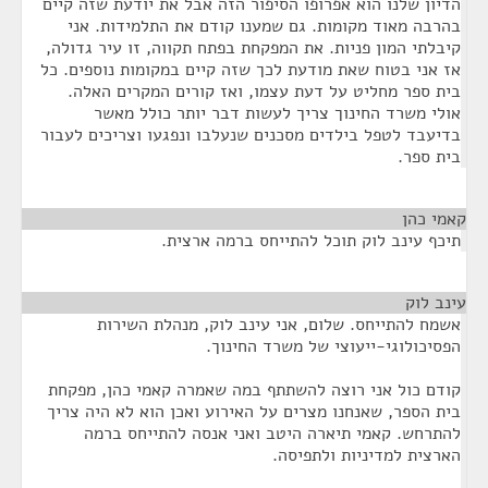
הדיון שלנו הוא אפרופו הסיפור הזה אבל את יודעת שזה קיים
בהרבה מאוד מקומות. גם שמענו קודם את התלמידות. אני
קיבלתי המון פניות. את המפקחת בפתח תקווה, זו עיר גדולה,
אז אני בטוח שאת מודעת לכך שזה קיים במקומות נוספים. כל
בית ספר מחליט על דעת עצמו, ואז קורים המקרים האלה.
אולי משרד החינוך צריך לעשות דבר יותר כולל מאשר
בדיעבד לטפל בילדים מסכנים שנעלבו ונפגעו וצריכים לעבור
בית ספר.
קאמי כהן
¶
תיכף עינב לוק תוכל להתייחס ברמה ארצית.
עינב לוק
¶
אשמח להתייחס. שלום, אני עינב לוק, מנהלת השירות
הפסיכולוגי-ייעוצי של משרד החינוך.
קודם כול אני רוצה להשתתף במה שאמרה קאמי כהן, מפקחת
בית הספר, שאנחנו מצרים על האירוע ואכן הוא לא היה צריך
להתרחש. קאמי תיארה היטב ואני אנסה להתייחס ברמה
הארצית למדיניות ולתפיסה.