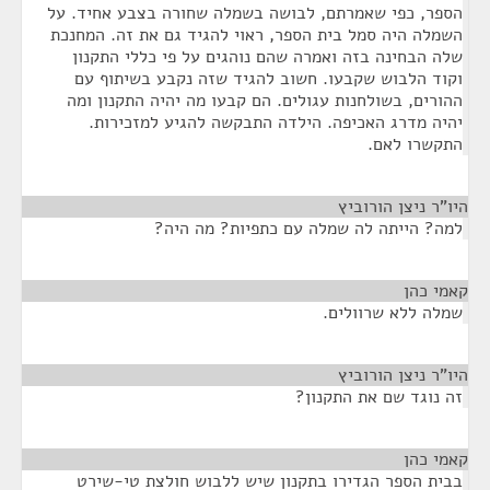
הספר, כפי שאמרתם, לבושה בשמלה שחורה בצבע אחיד. על
השמלה היה סמל בית הספר, ראוי להגיד גם את זה. המחנכת
שלה הבחינה בזה ואמרה שהם נוהגים על פי כללי התקנון
וקוד הלבוש שקבעו. חשוב להגיד שזה נקבע בשיתוף עם
ההורים, בשולחנות עגולים. הם קבעו מה יהיה התקנון ומה
יהיה מדרג האכיפה. הילדה התבקשה להגיע למזכירות.
התקשרו לאם.
היו"ר ניצן הורוביץ
¶
למה? הייתה לה שמלה עם כתפיות? מה היה?
קאמי כהן
¶
שמלה ללא שרוולים.
היו"ר ניצן הורוביץ
¶
זה נוגד שם את התקנון?
קאמי כהן
¶
בבית הספר הגדירו בתקנון שיש ללבוש חולצת טי-שירט