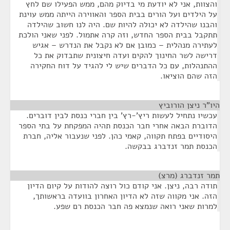
והצוות, אני לא יודעת מי בדיוק מהם, ממש הפעילו שם לחץ
על הילדים ועל הורים בבית הספר והאווירה הייתה ממש עוינת
והבנו שהילדה לא יכולה להיות שם. היה לנו חשוב שהילדה
תתקבל בבית הספר החדש, וזה קרה אתמול. לפני שאני הולכת
לעתירה מנהלית – כמובן אם לא נקבל את הנדרש – אגיש
דרישה לשר החינוך להקים ועדה חיצונית שתבדוק את כל
ההתנהלות, עם כל הדברים שיש לי להגיד על דוח החקירה
הזה שהם הוציאו.
היו"ר ניצן הורוביץ
¶
עכשיו נתחיל לעשות ריץ'-רץ' בין חברי כנסת לבין דוברים.
הדוברת הבאה אחרי חבר הכנסת תהיה המפקחת על בתי הספר
היסודיים בפתח תקווה, קאמי כהן. לפני שנעבור אליה, חברת
הכנסת תמר זנדברג בבקשה.
תמר זנדברג (מרצ)
¶
תודה רבה, ניצן. אני קודם כול רוצה להודות על קיום הדיון
הזה. אני מקווה שזה לא הדיון האחרון בוועדה בראשותך,
למרות שאני רואה שנמצא פה חבר הכנסת רם שפע.