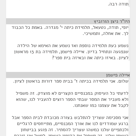
תודה רבה.
היו"ר ניצן הורוביץ
¶
יופי, תודה, נטעאל, תלמידת כיתה י' מגדרה. באמת כל הכבוד
לך. את אחלה, ותמשיכי.
נשמע כעת תלמידה נוספת ואז נשמע את האימא של הילדה
שנפגעה ונתחיל בדיון. איילה פישמן, תלמידה בת 13 מראשון
לציון. באיזו כיתה את ובאיזה בית ספר?
איילה פישמן
¶
שלום. אני תלמידה בכיתה ז' בבית ספר דורות בראשון לציון.
לדעתי כל העיסוק במכנסיים הקצרים לא מוצדק. זה משפיל
ולא מעביר את המסר שבתי הספר רוצים להעביר לנו, שהוא
לקבל את עצמנו כמו שאנחנו.
אני מסכימה שצריך להתלבש בצורה מכובדת לבית הספר אבל
ברגע שמודדים לנו את אורך המכנסיים, מתייחסים לרגליים
ולכתפיים שלנו כמשהו שצריך להסתיר. זה פוגע בביטחון
העצמי שלנו, זה משפיל את הדימוי העצמי. למשל אני זוכרת