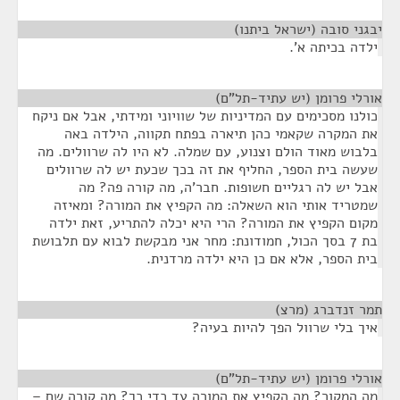
יבגני סובה (ישראל ביתנו)
¶
ילדה בכיתה א'.
אורלי פרומן (יש עתיד-תל"ם)
¶
כולנו מסכימים עם המדיניות של שוויוני ומידתי, אבל אם ניקח
את המקרה שקאמי כהן תיארה בפתח תקווה, הילדה באה
בלבוש מאוד הולם וצנוע, עם שמלה. לא היו לה שרוולים. מה
שעשה בית הספר, החליף את זה בכך שכעת יש לה שרוולים
אבל יש לה רגליים חשופות. חבר'ה, מה קורה פה? מה
שמטריד אותי הוא השאלה: מה הקפיץ את המורה? ומאיזה
מקום הקפיץ את המורה? הרי היא יכלה להתריע, זאת ילדה
בת 7 בסך הכול, חמודונת: מחר אני מבקשת לבוא עם תלבושת
בית הספר, אלא אם כן היא ילדה מרדנית.
תמר זנדברג (מרצ)
¶
איך בלי שרוול הפך להיות בעיה?
אורלי פרומן (יש עתיד-תל"ם)
¶
מה המקור? מה הקפיץ את המורה עד כדי כך? מה קורה שם –