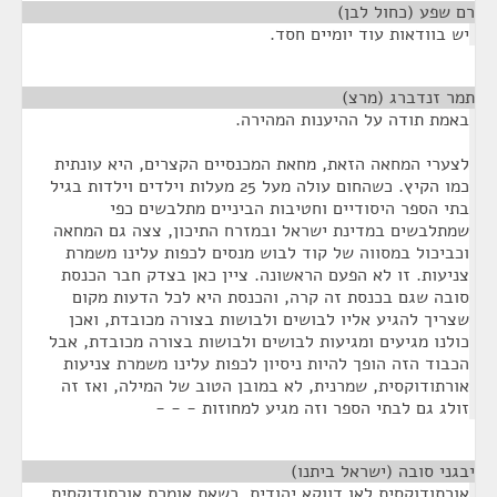
רם שפע (כחול לבן)
¶
יש בוודאות עוד יומיים חסד.
תמר זנדברג (מרצ)
¶
באמת תודה על ההיענות המהירה.
לצערי המחאה הזאת, מחאת המכנסיים הקצרים, היא עונתית
כמו הקיץ. כשהחום עולה מעל 25 מעלות וילדים וילדות בגיל
בתי הספר היסודיים וחטיבות הביניים מתלבשים כפי
שמתלבשים במדינת ישראל ובמזרח התיכון, צצה גם המחאה
וכביכול במסווה של קוד לבוש מנסים לכפות עלינו משמרת
צניעות. זו לא הפעם הראשונה. ציין כאן בצדק חבר הכנסת
סובה שגם בכנסת זה קרה, והכנסת היא לכל הדעות מקום
שצריך להגיע אליו לבושים ולבושות בצורה מכובדת, ואכן
כולנו מגיעים ומגיעות לבושים ולבושות בצורה מכובדת, אבל
הכבוד הזה הופך להיות ניסיון לכפות עלינו משמרת צניעות
אורתודוקסית, שמרנית, לא במובן הטוב של המילה, ואז זה
זולג גם לבתי הספר וזה מגיע למחוזות - - -
יבגני סובה (ישראל ביתנו)
¶
אורתודוקסית לאו דווקא יהודית. כשאת אומרת אורתודוקסית