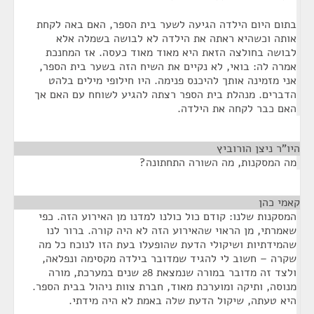
בתום היום הילדה הגיעה לשער בית הספר, האם באה לקחת
אותה וכשהיא ראתה את הילדה לא לבושה בשמלה אלא
לבושה בחולצה הזאת היא מאוד מאוד כעסה. אז המחנכת
אמרה לה: בואי, לא נקיים את השיח הזה בשער בית הספר,
אני מזמינה אותך להיכנס פנימה. היו חילופי מילים בלהט
הדברים. מנהלת בית הספר רצתה להגיע לשוחח עם האם אך
האם כבר לקחה את הילדה.
היו"ר ניצן הורוביץ
¶
מה המסקנות, מה השורה התחתונה?
קאמי כהן
¶
המסקנות שלנו: קודם כול כולנו למדנו מן האירוע הזה. כפי
שאמרתי, מן הראוי שהאירוע הזה לא היה קורה. ברור לנו
שהמידתיות ושיקולי הדעת שהופעלו בעת הזו לנוכח כל מה
שקרה – חשוב לי להגיד שמדובר בילדה מקסימה ונפלאה,
ולצד זה מדובר במורה שנמצאת 28 שנים במערכת, מורה
מנוסה, ותיקה ומוערכת מאוד, חברת צוות ניהול בבית הספר.
היא טעתה, שיקול הדעת שלה באמת לא היה מידתי.