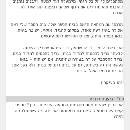
מסתכלים לי על כל הגוף, מלמעלה ועד למטה, ולבנים נותנים
להיכנס ולא מודדים את הגוף שלהם ובעצם לאף אחד לא
אכפת.
הרמנו את המחאה הזאת בבית הספר שלי. בית הספר שלי ראה
את זה בעין רעה מאוד. במקום להגיד: אוקיי, יש פה בעיה,
בואו נפתור אותה, פשוט החליטו לתת עונשים.
אני באתי לכאן כדי שישמעו, כדי שיראו שצריך לשנות.
לדעתי צריך להפסיק למדוד בנות, צריך להפסיק למדוד בנים.
צריך להסתכל על זה בצורה שוויונית. אם יש חוק – בואו
נעשה את זה בשוויון, גם על בנים וגם על בנות, ולא נקל אצל
הבנים ונחמיר אצל הבנות.
זהו בעיקרון.
היו"ר ניצן הורוביץ
¶
אני מבין שהיית אחת מיוזמות המחאה הארצית. נכון? תספרי
קצת על המחאה הזאת גם במקומות אחרים. מה עשיתם? מה
היה?