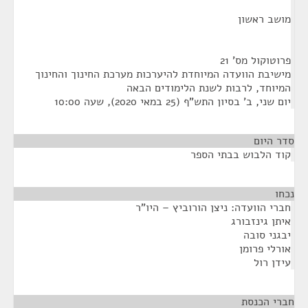
מושב ראשון
פרוטוקול מס' 21
מישיבת הוועדה המיוחדת להיערכות מערכת החינוך והחינוך
המיוחד, לרבות לשנת הלימודים הבאה
יום שני, ב' בסיון התש"ף (25 במאי 2020), שעה 10:00
סדר היום
קוד הלבוש בבתי הספר
נכחו
¶
חברי הוועדה: ניצן הורוביץ – היו"ר
איתן גינזבורג
יבגני סובה
אורלי פרומן
עידן רול
חברי הכנסת
¶