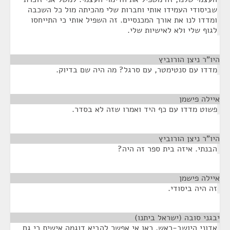
שביסודי העמידו אותי וחברות שלי מהכיתה מול כל השכבה
ומדדו לנו את אורך המכנסיים. זה השפיל אותי כי התייחסו
לגוף שלי ולא לאישיות שלי.
היו"ר ניצן הורוביץ
¶
מדדו עם סנטימטר, עם סרגל? מה היה שם בדיוק.
איילה פישמן
¶
פשוט מדדו עם כף היד ואמרו שזה לא בסדר.
היו"ר ניצן הורוביץ
¶
הבנתי. איזה בית ספר זה היה?
איילה פישמן
¶
זה היה ביסודי.
יבגני סובה (ישראל ביתנו)
¶
אדוני היושב-ראש, כאן אי אפשר להביא דוגמה אישית כי גם