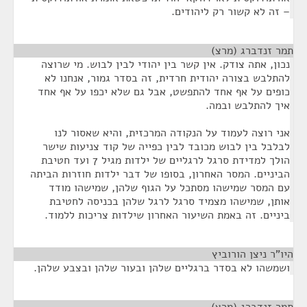
– זה לא קשור רק ליהודים.
תמר זנדברג (מרצ)
¶
נכון, אתה צודק. אין קשר בין יהודי לבין לבוש. מי שרוצה
להתלבש בצורה יהודית חרדית, זה בסדר גמור, אנחנו לא
כופים על אף אחד להתפשט, אבל גם שלא יכפו על אף אחד
איך להתלבש ובמה.
אני רוצה לעמוד על הנקודה המרכזית, והיא שאסור לנו
לבלבל בין לבוש מכובד לבין כפייה של קוד צניעות שישר
הולך למדידת סרגל לרגליים של ילדות מגיל 7 ועד חטיבת
הביניים. המסר האחרון, בסופו של דבר ילדות חוזרות הביתה
עם המסר שמישהו מסתכל על הגוף שלהן, שמישהו מודד
אותן, שמישהו מצמיד סרגל לרגל שלהן בכניסה לחטיבת
ביניים. זה באמת השיעור האחרון שילדות צריכות ללמוד.
היו"ר ניצן הורוביץ
¶
ושמשהו לא בסדר ברגליים שלהן ובעור שלהן ובצבע שלהן.