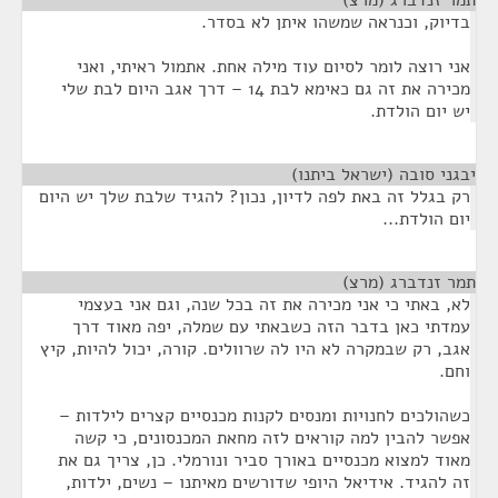
תמר זנדברג (מרצ)
¶
בדיוק, וכנראה שמשהו איתן לא בסדר.
אני רוצה לומר לסיום עוד מילה אחת. אתמול ראיתי, ואני
מכירה את זה גם כאימא לבת 14 – דרך אגב היום לבת שלי
יש יום הולדת.
יבגני סובה (ישראל ביתנו)
¶
רק בגלל זה באת לפה לדיון, נכון? להגיד שלבת שלך יש היום
יום הולדת...
תמר זנדברג (מרצ)
¶
לא, באתי כי אני מכירה את זה בכל שנה, וגם אני בעצמי
עמדתי כאן בדבר הזה כשבאתי עם שמלה, יפה מאוד דרך
אגב, רק שבמקרה לא היו לה שרוולים. קורה, יכול להיות, קיץ
וחם.
כשהולכים לחנויות ומנסים לקנות מכנסיים קצרים לילדות –
אפשר להבין למה קוראים לזה מחאת המכנסונים, כי קשה
מאוד למצוא מכנסיים באורך סביר ונורמלי. כן, צריך גם את
זה להגיד. אידיאל היופי שדורשים מאיתנו – נשים, ילדות,