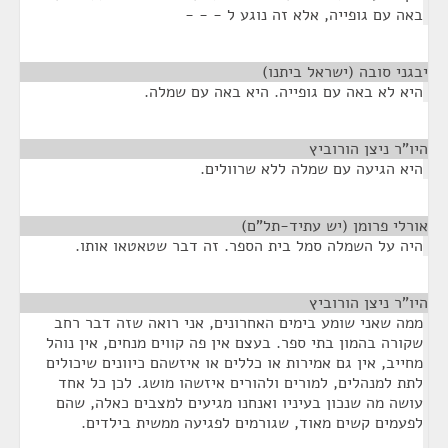
באה עם גופייה, אלא זה נוגע ל - - -
יבגני סובה (ישראל ביתנו)
¶
היא לא באה עם גופייה. היא באה עם שמלה.
היו"ר ניצן הורוביץ
¶
היא הגיעה עם שמלה ללא שרוולים.
אורלי פרומן (יש עתיד-תל"ם)
¶
היה על השמלה סמל בית הספר. זה דבר שטאטאו אותו.
היו"ר ניצן הורוביץ
¶
ממה שאני שומע בימים האחרונים, אני רואה שזה דבר רחב
שקורה בהמון בתי ספר. בעצם אין פה קווים מנחים, אין נוהל
מחייב, אין גם אמירות או כללים או איזשהם כיוונים שיכולים
לתת למנהלים, למורים ולהורים איזשהו מושג. לכן כל אחד
עושה מה שנכון בעיניו ואנחנו מגיעים למצבים כאלה, שהם
לפעמים קשים מאוד, שגורמים לפגיעה ממשית בילדים.