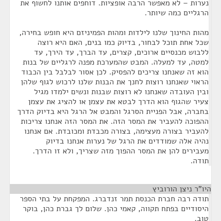
נערות – לא מאפשר הרבה אופציות. דוחפים אותנו לחשוף את
הרגליים כמה שיותר.
מהות החינוך שלנו לילדות ומהות הפמיניזם היא חופש בחירה,
שכל אחת תוכל לבחור, בדיוק כמו בנים, האם היא רוצה
ללבוש מכנסיים ארוכים, קצרים, עד הברך, עד הירך, עד
למטה, עד למעלה. המבט שהמערכת מפנה לרגליים של בנות
הוא זה שאנחנו צריכים להפסיק. לכן אסור לבלבל בין הכבוד
הראוי שאנחנו רוצות לחנך את הבנות שלנו לרכוש לגוף שלהן
ובין העובדה שאנחנו לא רוצות שבנות ונשים ילמדו מגיל
צעיר שהגוף הוא הדרך לבטא את עצמן או להציג את עצמן
בחברה, אבל הפניית הסרגל והמבט אל הרגל היא בדיוק הדרך
ההפוכה להעביר את המסר הזה. את המסר הזה אנחנו צריכות
להעביר בצורה מעצימה, בצורה מכבדת ומכובדת. אם אנחנו
נהיה אלה שמודדים את הרגל של נערות אנחנו בדיוק
מעבירים להן את המסר ההפוך מזה שצריך, ולא זו הדרך.
תודה.
היו"ר ניצן הורוביץ
¶
תודה רבה חברת הכנסת תמר זנדברג. המפקחת על בתי הספר
היסודיים בפתח תקווה, קאמי כהן. שלום לך גברת כהן, בוקר
טוב.