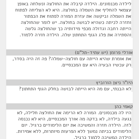
לילדה מכנסונים. הילדה קיבלה את החולצה ונשלחה באופן
עצמאי להחליף את השמלה בחולצה. היא לא הצליחה לפתוח
את השמלה וביקשה את עזרת המורה לפתוח את הכפתור
וחזרה לכיתה כשהיא לבושה בחולצה. יש לומר שהחולצה
הייתה רחבה וגדולה מכפי מידותיה כך שהחולצה גלשה
והסתירה את פלג הגוף התחתון שלה. הילדה חזרה ללמוד.
אורלי פרומן (יש עתיד-תל"ם)
¶
את אומרת שהיא הייתה עם חולצה-שמלה? פה זה היה בסדר,
רק עכשיו הבעיה היא עם המכנסיים.
היו"ר ניצן הורוביץ
¶
לא הבנתי, עם מה היא הייתה לבושה בחלק הגוף התחתון?
קאמי כהן
¶
היו לה מכנסונים. המורה לא הרימה את החולצה חלילה, לא
נגעה בילדה, לא בדקה מה אורך המכנסיים, היא לא נכנסה
לזה. הילדה חזרה והמשיכה את יום הלימודים כרגיל. יום
הלימודים בכיתה נמשך ללא הפרעות מיותרות, ללא אמירות.
הילדה המשיכה ללמוד כרגיל.