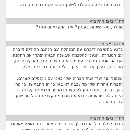
בכנסת מודדים. קשה לנו לטעון משהו שגם בכנסת קורה.
היו"ר ניצן הורוביץ
¶
איילה, מה עשיתם בעניין? איך התקדמתם מאז?
איילה פישמן
¶
כרגע בחטיבה דיברנו עם המנהלת וגם הנהגת ההורים דיברה
עם המנהלת. הגענו להסכמה שבשנה הבאה יפתחו את התקנון,
ועד אז אנחנו נתלבש עם מכנסיים קצרים אבל לא קצרצרים,
מכבדים, בערך עד חצי הירך, בלי קרעים ודברים כאלה.
אתמול אני ועוד שתי חברות שלי באנו עם מכנסיים קצרים,
וחברות אחרות שלי מהשכבה לא באו כי הן התביישו, כי קרו
להן דברים ביסודי והן לא רצו לבוא עם מכנסיים קצרים כי
הייתה להן טראומה לבוא עם מכנסיים קצרים בגלל מה שהן
עברו ביסודי.
היו"ר ניצן הורוביץ
¶
תודה איילה וכל הכבוד לך שדיברת. תמסרי חזק ואמץ מאיתנו
לכל התלמידות אצלכם, ותמשיכו. את רוצה להגיד משהו