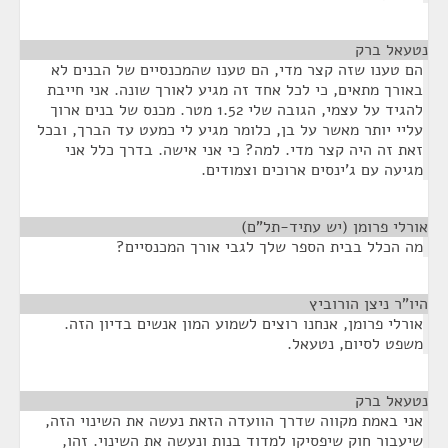
נטעאל ברק
¶
הם טענו שזה קצר מדי, הם טענו שהמכנסיים של הבנים לא
באורך מתאים, כי לכל אחד זה מגיע לאורך שונה. אני חייבת
להגיד על עצמי, הגובה שלי 1.52 מטר. מכנס של בנים ארוך
עליי יותר מאשר על בן, כלומר מגיע לי כמעט עד הברך, ובכל
זאת זה היה קצר מדי. למה? כי אני אישה. בדרך כלל אני
מגיעה עם ג'ינסים ארוכים וצמודים.
אורלי פרומן (יש עתיד-תל"ם)
¶
מה הכלל בבית הספר שלך לגבי אורך המכנסיים?
היו"ר ניצן הורוביץ
¶
אורלי פרומן, אנחנו רוצים לשמוע המון אנשים בדיון הזה.
משפט לסיום, נטעאל.
נטעאל ברק
¶
אני באמת מקווה שדרך הוועדה הזאת נעשה את השינוי הזה,
שיעבור חוק שיפסיקו למדוד בנות ונעשה את השינוי. זהו,