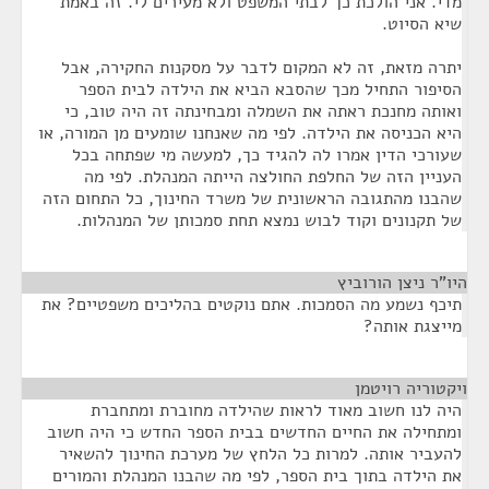
מדי. אני הולכת כך לבתי המשפט ולא מעירים לי. זה באמת
שיא הסיוט.
יתרה מזאת, זה לא המקום לדבר על מסקנות החקירה, אבל
הסיפור התחיל מכך שהסבא הביא את הילדה לבית הספר
ואותה מחנכת ראתה את השמלה ומבחינתה זה היה טוב, כי
היא הכניסה את הילדה. לפי מה שאנחנו שומעים מן המורה, או
שעורכי הדין אמרו לה להגיד כך, למעשה מי שפתחה בכל
העניין הזה של החלפת החולצה הייתה המנהלת. לפי מה
שהבנו מהתגובה הראשונית של משרד החינוך, כל התחום הזה
של תקנונים וקוד לבוש נמצא תחת סמכותן של המנהלות.
היו"ר ניצן הורוביץ
¶
תיכף נשמע מה הסמכות. אתם נוקטים בהליכים משפטיים? את
מייצגת אותה?
ויקטוריה רויטמן
¶
היה לנו חשוב מאוד לראות שהילדה מחוברת ומתחברת
ומתחילה את החיים החדשים בבית הספר החדש כי היה חשוב
להעביר אותה. למרות כל הלחץ של מערכת החינוך להשאיר
את הילדה בתוך בית הספר, לפי מה שהבנו המנהלת והמורים