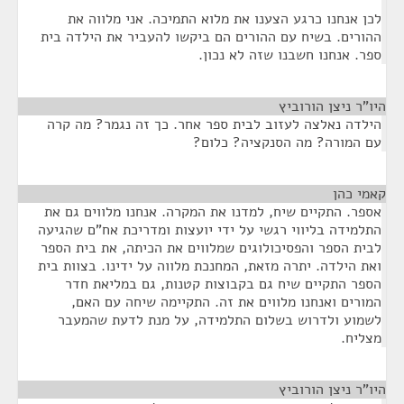
לכן אנחנו כרגע הצענו את מלוא התמיכה. אני מלווה את
ההורים. בשיח עם ההורים הם ביקשו להעביר את הילדה בית
ספר. אנחנו חשבנו שזה לא נכון.
היו"ר ניצן הורוביץ
¶
הילדה נאלצה לעזוב לבית ספר אחר. כך זה נגמר? מה קרה
עם המורה? מה הסנקציה? כלום?
קאמי כהן
¶
אספר. התקיים שיח, למדנו את המקרה. אנחנו מלווים גם את
התלמידה בליווי רגשי על ידי יועצות ומדריכת אח"ם שהגיעה
לבית הספר והפסיכולוגים שמלווים את הכיתה, את בית הספר
ואת הילדה. יתרה מזאת, המחנכת מלווה על ידינו. בצוות בית
הספר התקיים שיח גם בקבוצות קטנות, גם במליאת חדר
המורים ואנחנו מלווים את זה. התקיימה שיחה עם האם,
לשמוע ולדרוש בשלום התלמידה, על מנת לדעת שהמעבר
מצליח.
היו"ר ניצן הורוביץ
¶