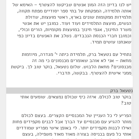
יש לנו בדיון הזה המון אנשים שביקשו להצטרף – האימא של
אותה תלמידה, המפקחת על בתי ספר יסודיים מפתח תקווה,
תלמידות ממקומות שונים בארץ, ראשי מועצות, שדולת
הנשים, מועצת התלמידים ועוד ועוד. כמובן יש את אנשי
משרד החינוך, אגפי חינוך במועצות מקומיות, הורים וכולי,
וכמובן חברי הכנסת הנכבדים. נשלב את האנשים בדיון כפי
שאנחנו עושים תמיד.
נתחיל עם נטעאל ברק, תלמידת כיתה י' מגדרה, מיוזמות
מחאת – אני לא אוהב שאומרים מכנסונים כי מה זה
מכנסונים? מחאת הלבוש. שלום נטעאל, בוקר טוב לך. ביקשת
ממני אישית להצטרף. בבקשה, תדברי.
נטעאל ברק
¶
בוקר טוב לכולם. איזה כיף שכולם נמצאים. שומעים אותי
טוב?
הפריע לי כל העניין של המכנסיים הקצרים. בעצם לכולם
מותר להגיע עם מכנסיים עד הברך אבל לבנים מקפידים פחות
ואילו לבנות מקפידים יותר. לי באופן אישי מפריע שמודדים
אותי כל פעם בכניסה בצורה מאוד מאוד משפילה, בעצם