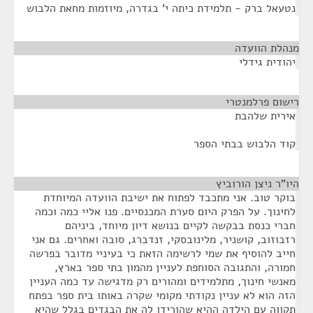
נטעאל ברק - תלמידת כיתה י' בגדרה, מיוזמות מחאת הלבוש
מנהלת הוועדה
¶
יהודית גידלי
רישום פרלמנטרי
¶
אירית שלהבת
קוד הלבוש בבתי הספר
היו"ר ניצן הורוביץ
¶
בוקר טוב. אני מתכבד לפתוח את ישיבת הוועדה המיוחדת
לחינוך. על הפרק היום סערת המכנסיים. פנו אליי כמה וכמה
חברי כנסת בבקשה לקיים בנושא דיון מיוחד, ביניהם
רזבוזוב, קושניר, מלינובסקי, זנדברג, סובה ואחרים. גם אני
חייב להוסיף את שמי לרשימה הזאת כי בעיניי מדובר בפרשה
חמורה, והתגובה הסוחפת לעניין מהמון בתי ספר בארץ,
מאנשי חינוך, מתלמידים ומהורים רק מדגישה עד כמה העניין
הזה הוא לא עניין נקודתי מקומי שקרה באותו בית ספר בפתח
תקווה עם הילדה ההיא שהורידו לה את הבגדים בגלל שהיא