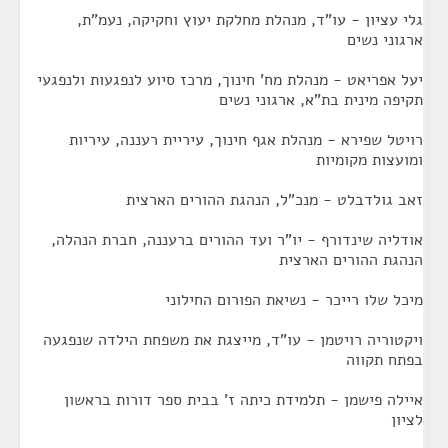
גלי עציון - עו"ד, מנהלת מחלקת יעוץ וחקיקה, נעמ"ת,
ארגוני נשים
יעל אפריאט - מנהלת מח' חינוך, מרכז סיוע לנפגעות ולנפגעי
תקיפה מינית בת"א, ארגוני נשים
רויטל שפירא - מנהלת אגף חינוך, עיריית רעננה, עיריות
ומועצות מקומיות
זאב גולדבלט - מנכ"ל, הנהגת ההורים הארצית
אודליה שינדורף - יו"ר ועד ההורים ברעננה, חברת הנהלה,
הנהגת ההורים הארצית
מיכל שלו רייכר - נשיאת הפורום החילוני
ויקטוריה רויטמן - עו"ד, מייצגת את משפחת הילדה שנפגעה
בפתח תקווה
איילה פישמן - תלמידת כיתה ז' בבית ספר דורות בראשון
לציון