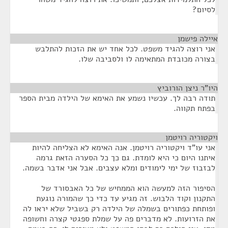
לסיום?
איילה פישמן
¶
אני רוצה להגיד משפט. לכל אחד יש את הזכות להתלבש
בצורה מכובדת המתאימה לו ולסביבה שלו.
היו"ר ניצן הורוביץ
¶
תודה רבה לך. עכשיו נשמע את האימא של הילדה מבית הספר
בפתח תקווה.
ויקטוריה רויטמן
¶
אני עו"ד ויקטוריה רויטמן. אנה האימא לא הצליחה להיות
איתנו היום כי היא לומדת. גם כך כל הסערה הזאת גרמה
לבזבוז של ימי לימודים ומלא עצבים. אבל אני אדבר בשמה.
הסיפור הזה למעשה הוא הממחיש של כל האבסורד של
התקנון וקוד הלבוש. זה מגיע עד כדי כך שהמורה נוגעת
ופותחת כפתורים בשמלה של הילדה רק בשביל שלא יראו לה
את הזרועות. לא מדברים פה על שמלת ספגטי קצרה וחשופה