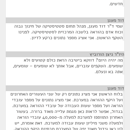
חדשים.
דוד מעגן
¶
שמי ד"ר דוד מעגן, מנהל תחום סטטיסטיקה של חינוך גבוה
וכוח אדם בהוראה בלשכה המרכזית לסטטיסטיקה. לפנינו
השקף הראשון. אני אציג מספר נתונים כרקע לדיון.
היו"ר ניצן הורוביץ
¶
מה יהיה היום? דווקא בישיבה הזאת כולם קטועים ולא
שומעים. השקפים עוברים, אבל אותך לא שומעים – שומעים,
אתה בא ונעלם.
דוד מעגן
¶
בלוח הראשון אני מציג נתונים רק של שני העשורים האחרונים
ועל היקף ההוראה במערכת. אני מציג נתונים על מספר עובדי
הוראה ועל מספר שעות העבודה של עובדי ההוראה במערכת.
בגדול, אפשר לראות כאן מגמת עלייה מאוד ברורה. בעשור
האחרון התווספו למערכת למעלה מ-40,000 עובדי הוראה
ולמעלה משני מיליון שעות עבודה למערכת. זאת אומרת, יש
לנו כאן גידול מאוד יפה של המערכת מבחינת היקף ההוראה.