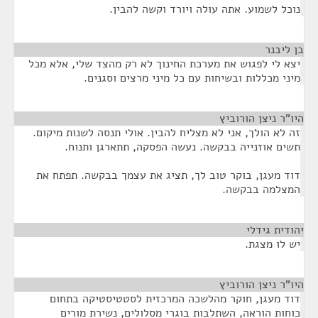
נוכל לשמוע. אתה עולה ויורד וקשה להבין.
בן ליבנר
¶
יצא לי לפגוש את מערכת החינוך לא רק מהצד שלי, אלא מכל
מיני מכללות ובשיחות עם כל מיני מרצים וסגנים.
היו"ר ניצן הורוביץ
¶
זה לא הולך, אני לא מצליח להבין. אולי תנסה לשנות מיקום.
תשים אוזנייה בבקשה. נעשה הפסקה, תתארגן ותנוח.
דוד מעגן, בוקר טוב לך, תציג את עצמך בבקשה. תפתח את
המצלמה בבקשה.
יהודית גידלי
¶
יש לו מצגת.
היו"ר ניצן הורוביץ
¶
דוד מעגן, חוקר מהלשכה המרכזית לסטטיסטיקה בתחום
כוחות הוראה, השתלבות בוגרי מסלולים, נשירת מורים