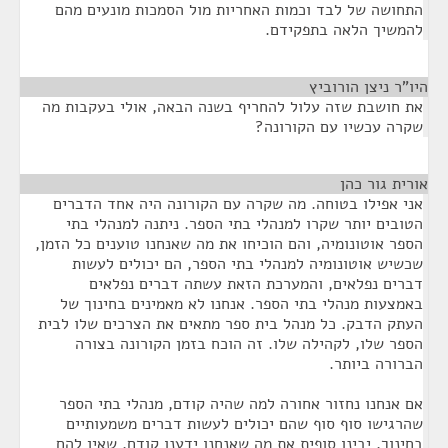
התחושה של לבד וכמות האחריות מול הסמכות מונעים מהם
להמשיך הלאה בתפקידם.
היו"ר ניצן הורוביץ
¶
את חושבת שזה עלול להחריף בשנה הבאה, אולי בעקבות מה
שקרה עכשיו עם הקורונה?
אורית גור כהן
¶
אני אפילו בטוחה. מה שקרה עם הקורונה היה אחד הדברים
הטובים יותר שקרו למנהלי בתי הספר. ניתנה למנהלי בתי
הספר אוטונומיה, והם הוכיחו את מה שאנחנו טוענים כל הזמן,
שכשיש אוטונומיה למנהלי בתי הספר, הם יכולים לעשות
דברים נפלאים, והמערכת הזאת עשתה דברים נפלאים
באמצעות מנהלי בתי הספר. אנחנו לא מאמינים בחינוך של
העתק הדבק. כל מנהל בית ספר מתאים את הצרכים שלו לבית
הספר שלו, לקהילה שלו. זה הוכח בזמן הקורונה בצורה
הברורה ביותר.
אם אנחנו נחזור אחורה למה שהיה קודם, מנהלי בתי הספר
שהרגישו סוף סוף שהם יכולים לעשות דברים משמעותיים
בחינוך, יבינו סופית את מה שאנחנו ידענו קודם, שאין להם