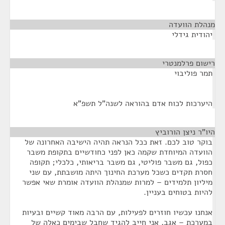
מנהלת הוועדה
¶
יהודית גידלי
רישום פרלמנטרי
¶
תמר פוליבוי
היערכות לכוח אדם בהוראה לשנה"ל תשפ"א
היו"ר ניצן הורוביץ
¶
בוקר טוב לכם. זאת ככל הנראה תהיה הישיבה האחרונה של
הוועדה המיוחדת שקמה כאן לפני כחודשיים בתקופת משבר
כפול, גם משבר פוליטי, גם משבר בריאותי, כלכלי; תקופה
חסרת תקדים כשכל מערכת החינוך היתה מושבתת, עם שני
מיליון תלמידים – למרות שמנהלת הוועדה אומרת שאי אפשר
להיות בטוחים בעניין.
אנחנו עכשיו חוזרים לפעילות, עם הרבה מאוד קשיים ובעיות
במערכת – אגב, אני חייב להגיד שחבל שבימים כאלה של