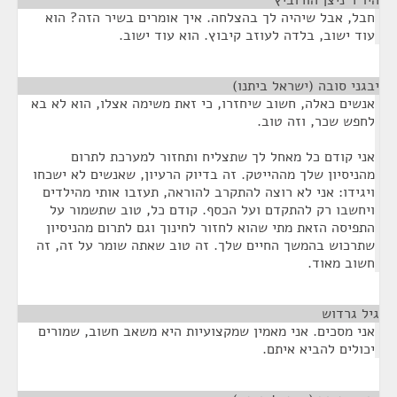
היו"ר ניצן הורוביץ
¶
חבל, אבל שיהיה לך בהצלחה. איך אומרים בשיר הזה? הוא
עוד ישוב, בלדה לעוזב קיבוץ. הוא עוד ישוב.
יבגני סובה (ישראל ביתנו)
¶
אנשים כאלה, חשוב שיחזרו, כי זאת משימה אצלו, הוא לא בא
לחפש שכר, וזה טוב.
אני קודם כל מאחל לך שתצליח ותחזור למערכת לתרום
מהניסיון שלך מההייטק. זה בדיוק הרעיון, שאנשים לא ישכחו
ויגידו: אני לא רוצה להתקרב להוראה, תעזבו אותי מהילדים
ויחשבו רק להתקדם ועל הכסף. קודם כל, טוב שתשמור על
התפיסה הזאת מתי שהוא לחזור לחינוך וגם לתרום מהניסיון
שתרכוש בהמשך החיים שלך. זה טוב שאתה שומר על זה, זה
חשוב מאוד.
גיל גרדוש
¶
אני מסכים. אני מאמין שמקצועיות היא משאב חשוב, שמורים
יכולים להביא איתם.