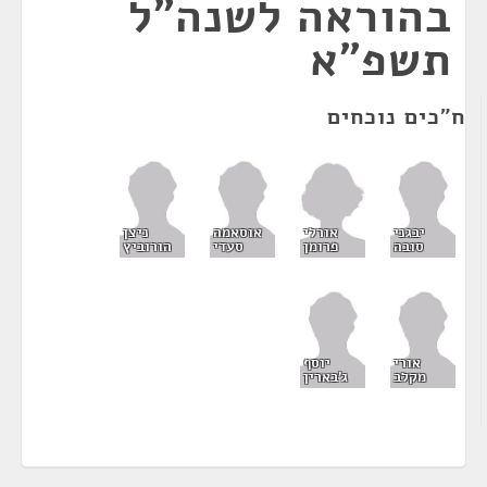
בהוראה לשנה"ל
תשפ"א
ח"כים נוכחים
אורלי
יבגני
אוסאמה
ניצן
פרומן
סובה
סעדי
הורוביץ
אורי
יוסף
מקלב
ג'בארין