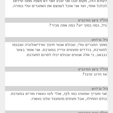
לעולם הזה, מקום שבו אני שבע ואני לא מצפה ממנו שידאג
לכלכל אותי, ואז אני אוכל לצמצם את האתגרים שלי כמורה.
היו"ר ניצן הורוביץ
¶
גיל, כמה כמוך יש? כמה אתה מכיר?
גיל גרדוש
¶
מתוך החברים שלי, שכולם אנשי חינוך ואידיאולוגיה שנכנסו
למערכת, בודדים ומעטים עדיין במערכת. אני אומר בצער
ובכאב, כי אלה אנשים שכולם יכלו לתרום למערכת.
היו"ר ניצן הורוביץ
¶
אז הרוב עזבו?
גיל גרדוש
¶
אני מעריך שמשהו כמו 15%, אולי 10% נשארו מורים במערכת.
כולם התחילו, אבל מעטים מהמעגל שלנו נשארו.