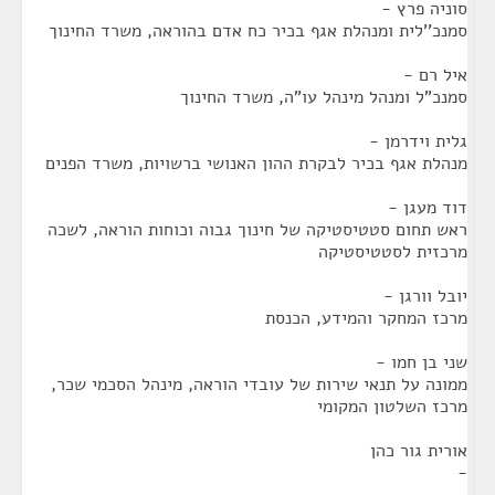
סוניה פרץ -
סמנכ''לית ומנהלת אגף בכיר כח אדם בהוראה, משרד החינוך
איל רם -
סמנכ"ל ומנהל מינהל עו"ה, משרד החינוך
גלית וידרמן -
מנהלת אגף בכיר לבקרת ההון האנושי ברשויות, משרד הפנים
דוד מעגן -
ראש תחום סטטיסטיקה של חינוך גבוה וכוחות הוראה, לשכה
מרכזית לסטטיסטיקה
יובל וורגן -
מרכז המחקר והמידע, הכנסת
שני בן חמו -
ממונה על תנאי שירות של עובדי הוראה, מינהל הסכמי שכר,
מרכז השלטון המקומי
אורית גור כהן
-