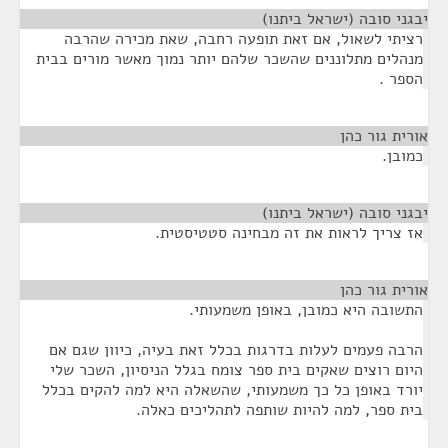
יבגני סובה (ישראל ביתנו)
¶
רציתי לשאול, אם זאת תופעה רחבה, שאת מכירה שהרבה
מנהלים מתלוננים שהשכר שלהם יותר נמוך מאשר מורים בבית
הספר .
אורית גור כהן
¶
כמובן.
יבגני סובה (ישראל ביתנו)
¶
אז צריך לראות את זה מבחינה סטטיסטית.
אורית גור כהן
¶
התשובה היא כמובן, באופן משמעותי.
הרבה פעמים לעלות בדרגות בכלל זאת בעיה, כיוון שגם אם
היום רוצים שאקים בית ספר צומח בגלל הניסיון, השכר שלי
יורד באופן כל כך משמעותי, שהשאלה היא למה להקים בכלל
בית ספר, למה להיות שותפה לתהליכים כאלה.