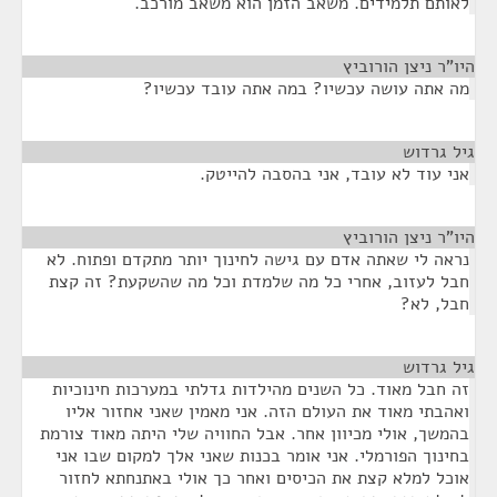
לאותם תלמידים. משאב הזמן הוא משאב מורכב.
היו"ר ניצן הורוביץ
¶
מה אתה עושה עכשיו? במה אתה עובד עכשיו?
גיל גרדוש
¶
אני עוד לא עובד, אני בהסבה להייטק.
היו"ר ניצן הורוביץ
¶
נראה לי שאתה אדם עם גישה לחינוך יותר מתקדם ופתוח. לא
חבל לעזוב, אחרי כל מה שלמדת וכל מה שהשקעת? זה קצת
חבל, לא?
גיל גרדוש
¶
זה חבל מאוד. כל השנים מהילדות גדלתי במערכות חינוכיות
ואהבתי מאוד את העולם הזה. אני מאמין שאני אחזור אליו
בהמשך, אולי מכיוון אחר. אבל החוויה שלי היתה מאוד צורמת
בחינוך הפורמלי. אני אומר בכנות שאני אלך למקום שבו אני
אוכל למלא קצת את הכיסים ואחר כך אולי באתנחתא לחזור