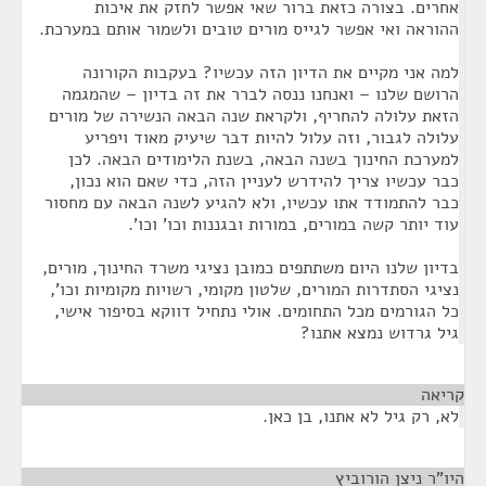
אחרים. בצורה כזאת ברור שאי אפשר לחזק את איכות
ההוראה ואי אפשר לגייס מורים טובים ולשמור אותם במערכת.
למה אני מקיים את הדיון הזה עכשיו? בעקבות הקורונה
הרושם שלנו – ואנחנו ננסה לברר את זה בדיון – שהמגמה
הזאת עלולה להחריף, ולקראת שנה הבאה הנשירה של מורים
עלולה לגבור, וזה עלול להיות דבר שיעיק מאוד ויפריע
למערכת החינוך בשנה הבאה, בשנת הלימודים הבאה. לכן
כבר עכשיו צריך להידרש לעניין הזה, כדי שאם הוא נכון,
כבר להתמודד אתו עכשיו, ולא להגיע לשנה הבאה עם מחסור
עוד יותר קשה במורים, במורות ובגננות וכו' וכו'.
בדיון שלנו היום משתתפים כמובן נציגי משרד החינוך, מורים,
נציגי הסתדרות המורים, שלטון מקומי, רשויות מקומיות וכו',
כל הגורמים מכל התחומים. אולי נתחיל דווקא בסיפור אישי,
גיל גרדוש נמצא אתנו?
קריאה
¶
לא, רק גיל לא אתנו, בן כאן.
היו"ר ניצן הורוביץ
¶