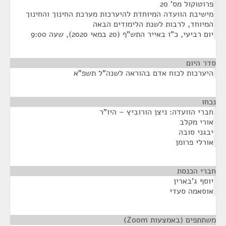
פרוטוקול מס' 20
מישיבת הוועדה המיוחדת להיערכות מערכת החינוך והחינוך
המיוחד, לרבות לשנת הלימודים הבאה
יום רביעי, כ"ו באייר התש"ף (20 במאי 2020), שעה 9:00
סדר היום
היערכות לכוח אדם בהוראה לשנה"ל תשפ"א
נכחו
¶
חברי הוועדה: ניצן הורוביץ – היו"ר
אורי מקלב
יבגני סובה
אורלי פרומן
חברי הכנסת
¶
יוסף ג'בארין
אוסאמה סעדי
משתתפים (באמצעות Zoom)
¶