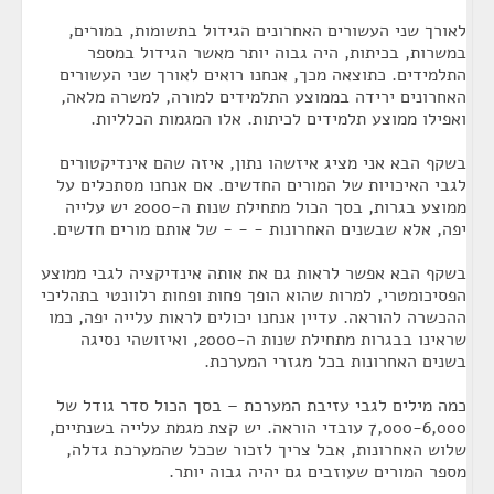
לאורך שני העשורים האחרונים הגידול בתשומות, במורים,
במשרות, בכיתות, היה גבוה יותר מאשר הגידול במספר
התלמידים. כתוצאה מכך, אנחנו רואים לאורך שני העשורים
האחרונים ירידה בממוצע התלמידים למורה, למשרה מלאה,
ואפילו ממוצע תלמידים לכיתות. אלו המגמות הכלליות.
בשקף הבא אני מציג איזשהו נתון, איזה שהם אינדיקטורים
לגבי האיכויות של המורים החדשים. אם אנחנו מסתכלים על
ממוצע בגרות, בסך הכול מתחילת שנות ה-2000 יש עלייה
יפה, אלא שבשנים האחרונות - - - של אותם מורים חדשים.
בשקף הבא אפשר לראות גם את אותה אינדיקציה לגבי ממוצע
הפסיכומטרי, למרות שהוא הופך פחות ופחות רלוונטי בתהליכי
ההכשרה להוראה. עדיין אנחנו יכולים לראות עלייה יפה, כמו
שראינו בבגרות מתחילת שנות ה-2000, ואיזושהי נסיגה
בשנים האחרונות בכל מגזרי המערכת.
כמה מילים לגבי עזיבת המערכת – בסך הכול סדר גודל של
7,000-6,000 עובדי הוראה. יש קצת מגמת עלייה בשנתיים,
שלוש האחרונות, אבל צריך לזכור שככל שהמערכת גדלה,
מספר המורים שעוזבים גם יהיה גבוה יותר.