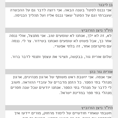
בן ליבנר
¶
אני נכנס לסטז' בשנה הבאה. אני רוצה לדבר גם על ההכשרה
שעברתי וגם על הסטז' שאני נכנס אליו ועל תהליך הכניסה.
היו"ר ניצן הורוביץ
¶
לא, זה לא ילך, אנחנו לא שומעים טוב. אני מתנצל, אולי ננסה
אחר כך, אבל פשוט לא שומעים ואנחנו בשידור. צר לי. ננסה
עם מיקרופון אחר, זה בלתי אפשרי.
שלום אורית גור, בבקשה, תציגי את עצמך ותנסי לדבר ברור.
אורית גור כהן
¶
אני אנסה. אני יושבת ראש משותף של ארגון מנהיגים, ארגון
מנהלי בתי הספר. כל הזמן מדברים על עובדי ההוראה. חשוב
לי לדבר על מנהלי בתי הספר. אנחנו יודעים שכל שנה חסרים
מנהלי בתי ספר במדינת ישראל.
היו"ר ניצן הורוביץ
¶
חשבתי שאחרי חודשיים של לימוד מרחוק, מורים יידעו איך