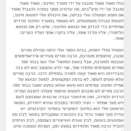
כולו מאוד מאוד מובנה על ידי משרד החינוך, מאוד מאוד
מוגבל על ידי מיצ"בים, מה שדורש ממני כמורה להגביל מאוד
את חופש הפעולה שלי בכיתה, את היכולת שלי לעשות חינוך,
לעשות עבודה משמעותית. לא מצאתי במשרד החינוך מדדים
אמיתיים כדי לבדוק את הנושא החינוכי, אלא רק את הנושא
הלימודי, עליו מדדו אותי, עליו ביקרו אותי ועליו העריכו
אותי.
התמזל מזלי יחסית, בבית הספר שלי היתה קהילת מורים
טובה, שיתופית מעורבת, הרבה מורים צעירים אידיאליסטים
שנכנסו למערכת, אבל בשנת הסטאז' שלי וגם בבתי ספר
אחרים מעמיתים שלמדו אתי, אני יודע שהמצב הוא לא כזה
והבדידות היא מאוד קשה למורה בתחילת דרכו. הרבה מורים
שלא ששים לשתף, לא ברמה המקצועית, למשל הנושא של
צפייה ומשוב עמיתים הוא נושא שהוא כמעט טאבו בבתי ספר.
הרבה מורים לא מוכנים לעשות שיתופי פעולה לטובת הפריה
הדדית ולמידה, ואין איזושהי הבניה ארגונית שמכוונת לשם
ויש פער אמיתי – ועוד למדתי בתכנית שהיא ייחודית, התואר
הראשון שלי הוא בחינוך דמוקרטי בסמינר הקיבוצים. יש
עדיין פער מאוד גדול בין ההכשרה שמקבלים בתואר לבין מה
שפוגשים בשטח, לבין שגרת השיעורים הצפופה, לבין הניסיון
להכיל הרבה מאוד תלמידים במעט זמן, הפניות הנמוכה שיש