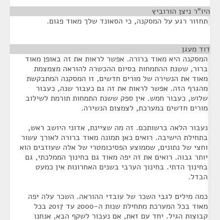
היו"ר ניצן הורוביץ
¶
תחזור רגע על המסקנה, כי הסאונד שלך מאוד פגום.
דוד מעגן
¶
המסקנה היא מאוד ברורה. אפשר לראות את זה באופן מאוד
ברור, ששנת ההתמחות בסיום ההכשרה להוראה מצמצמת
מאוד את הנשירה של מורים חדשים, זו המסקנה המתבקשת
מהגרף הזה. אפשר לראות את זה גם כעבור שנה, כעבור
שלוש, כעבור חמש. אין ספק ששנת התמחות תורמת לשילוב
מורים חדשים במערכת, לצמצום הנשירה.
נעבור הלאה ברשותכם. זה מה שציינת, אדוני היושב ראש,
בתחילת הישיבה. רואים כאן תמונה מאוד ברורה לאורך עשור
וחצי של נתונים, שממוצע הפסיכומטרי של אלה שעוזבים הוא
יותר גבוה. רואים את זה יפה מאוד גם בחינוך הממלכתי, גם
בחינוך הדתי. בחינוך הערבי בשנים האחרונות אין כמעט
הבדל.
כמה מילים לגבי השכר של עובדי ההוראה. השכר עלה יפה
מאוד בכל המערכת מתחילת שנות ה-2000 עד 2017 בכל
קבוצות הגיל. יחד עם זאת, אם נעבור לשקף הבא, אנחנו