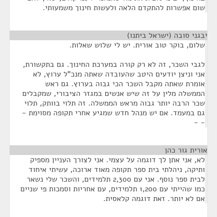
שום אפשרות להתקדם הלאה ולעשות חינוך משמעותי.
יבגני סובה (ישראל ביתנו)
¶
שלום, בוקר טוב אורית. יש לי שלוש שאלות.
לגבי השכר, זה לא רק קורה במערכת החינוך. גם בתקשורת,
אני וניצן יודעים היטב שהעובדה שאתה מנכ"ל ערוץ, לא
אומרת שאתה מקבל השכר הכי גבוה בערוץ. גם ראש
הממשלה מלין על זה שיש אנשים במגזר הציבורי, שמקבלים
שכר הרבה יותר גבוה מראש הממשלה. זה תלוי בוותק, תלוי
גם במעמד. אם יש מנהל חדש שמגיע אחרי תקופה מסוימת -
- -
אורית גור כהן
¶
לא, אני אתן לך דוגמה על עצמי. אני לצורך העניין מספיק
ותיקה, ניהלתי בית ספר תקופה מאוד ארוכה, עשיתי איחוד
לבית ספר נוסף. אני עם 2,300 תלמידים, והשכר שלי נשאר
כמו שהייתי עם 1,200 תלמידים, עם אחריות וסמכות פי שניים
אם לא יותר. זאת דוגמה קלאסית.