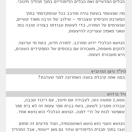
הכלים המדעיים ואת הכלים הלימודיים בתוך תהליך חינוכי.
מה שפגשתי בשטח נהיה מורכב ככל שהתקדמתי בתוך
המערכת והניסיון שצברתי – שילוב של הרבה מאוד קשיים,
שנערמים על המורה, כדי לעשות עבודתו בצורה טובה כמו
שאני מאמין שצריכה להיעשות.
הנושא הכלכלי ידוע ומורכב. למורה חדש, בטח מי שרוצה
להקים משפחה, משכורת עם בונוסים של התפקידים השונים,
היא משכורת זעומה.
היו"ר ניצן הורוביץ
¶
כמה אתה קיבלת בשנה האחרונה לפני שעזבת?
גיל גרדוש
¶
7,000 ומשהו נטו, לעבודה עם חינוך, עם ריכוז שכבה,
עבודה מסביב לשעון, בטח בבית ספר צומח זה לא בית ספר
שאפשר לנוח על זרי דפנה. הנושא הכלכלי הוא נושא אחד.
הנושא השני הוא נושא האוטונומיה, ועוד מדעים זה תחום
שבו בתוך תכנית הלימודים שזור גם פאן יישומי, אבל התהליך