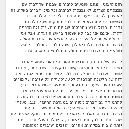
חום קיצוני, אנחנו שומעים סיפורים שבנות שהולכות עם
מכנסיים קצרים, לא נכנסות לכיתות וכל מיני דברים כאלה. זה
לא צריך לקרות במערכת החינוך. לא צריכה להיות כאן
משטרת צניעות ולא צריכים להיות חוקים שונים לבנות
ולבנות. הכול נובע מתפיסות שגויות ומיושנות וגם מכפייה
דתית. אמנם אני כבר לא אעמוד בראש הוועדה, אבל אני
בהחלט אלחם על העניין הזה, להוציא את הדברים האלה
ממערכת החינוך ולהביא לכך שכל תלמידה ותלמיד ירגישו
חופשיים והמערכת תהיה חופשיה מלחצים מהסוג הזה.
לנושא שלנו היום, בחודשים האחרונים אני שומע מהרבה
מאוד מורים על תחושות קשות במקצוע – שכר נמוך, אווירה
קשה במערכת ורצון לעזוב. לפני קצת יותר מחצי שנה, היה
דוח של הלשכה המרכזית לסטטיסטיקה על עזיבה של מורים
צעירים את המערכת. לדעתי, שם מצאו שמשהו כמו רבע
מהמורים הצעירים בישראל עוזבים את המקצוע בשלוש
השנים האחרונות. המשכורת ההתחלתית מאוד נמוכה, קשה
להתמודד עם דברים מסוימים במערכת החינוך. אגב, מעניין
שהציון הפסיכומטרי הממוצע של המורים שעוזבים את
המערכת גבוה מאלה שנשארים. זאת אומרת, דווקא אנשים עם
אולי יותר יכולת, יותר כישורים, שיש להם אולי הזדמנויות
יותר טובות במקומות אחרים, עוזבים ועוברים למקומות