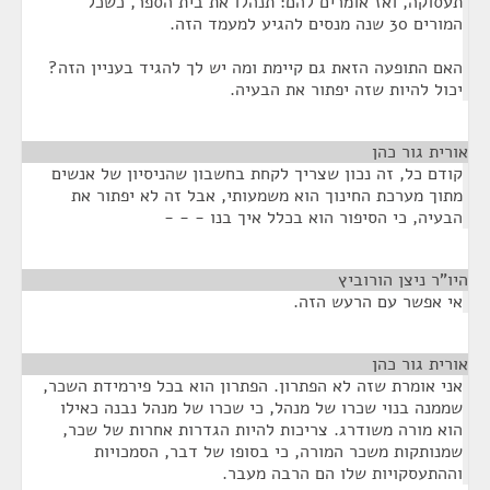
תעסוקה, ואז אומרים להם: תנהלו את בית הספר, כשכל
המורים 30 שנה מנסים להגיע למעמד הזה.
האם התופעה הזאת גם קיימת ומה יש לך להגיד בעניין הזה?
יכול להיות שזה יפתור את הבעיה.
אורית גור כהן
¶
קודם כל, זה נכון שצריך לקחת בחשבון שהניסיון של אנשים
מתוך מערכת החינוך הוא משמעותי, אבל זה לא יפתור את
הבעיה, כי הסיפור הוא בכלל איך בנו - - -
היו"ר ניצן הורוביץ
¶
אי אפשר עם הרעש הזה.
אורית גור כהן
¶
אני אומרת שזה לא הפתרון. הפתרון הוא בכל פירמידת השכר,
שממנה בנוי שכרו של מנהל, כי שכרו של מנהל נבנה כאילו
הוא מורה משודרג. צריכות להיות הגדרות אחרות של שכר,
שמנותקות משכר המורה, כי בסופו של דבר, הסמכויות
וההתעסקויות שלו הם הרבה מעבר.