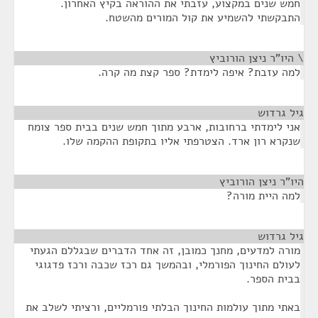
חמש שנים במקצוע, עזבתי את ההוראה בקיץ האחרון.
התבקשתי להשמיע את קול המורים מהשטח.
\ היו"ר ניצן הורוביץ
¶
למה עזבת? איפה לימדת? ספר קצת מה קרה.
גיל גרדוש
¶
אני לימדתי ברחובות, ארבע מתוך חמש שנים בבית ספר צומח
שנקרא רון ארד. הצטרפתי אליו בתקופת ההקמה שלו.
היו"ר ניצן הורוביץ
¶
למה היית מורה?
גיל גרדוש
¶
מורה למדעים, מחנך כמובן, זה אחד הדברים שבגללם הגעתי
לעולם החינוך הפורמלי, ובהמשך גם רכז שכבה ורכז פדגוגי
בבית הספר.
באתי מתוך עולמות החינוך הבלתי פורמליים, ורציתי לשלב את