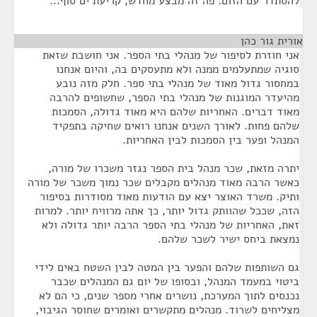
להסתדר עם הזום. פה זה מבצע מחדש, קריעת ים סוף...
אורית גור כהן
¶
אני חוזרת לסיפור של מנהלי בתי הספר. אני חושבת שזאת
סוגיה שמתעלמים ממנה ולא מתעסקים בה, והיום אנחנו
במחסור גדול מאוד של מנהלי בתי ספר. חלק מזה נובע
מהיעדר המוגנות של מנהלי בתי הספר, שחשופים להרבה
מאוד דברים. האחריות שלהם היא מאוד גדולה, הסמכות
שלהם פחות. לאורך השנים אנחנו רואים שחיקה בתפקיד
המנהל ופער בין הסמכות לבין האחריות.
יתרה מזאת, שכר מנהל בית הספר נגזר משכרו של מורה,
כאשר הרבה מאוד מנהלים מקבלים שכר נמוך משכר של מורה
ותיק. משרד האוצר יצא עם הודעות מאוד מסודרות בסיפור
הזה, שככל שהוותק גדול יותר, כך אתה מרוויח יותר. למרות
זאת, האחריות של מנהלי בתי הספר הרבה יותר גדולה ולא
נמצאת ביחס ישיר לשכר שלהם.
גם השותפות שלהם והפער בין המטה לבין השטח באים לידי
ביטוי במעמד המנהל, ובסופו של יום גם המנהלים שכבר
נכנסים לתוך המערכת, נושרים אחרי מספר שנים, כי הם לא
מצליחים לשרוד. מנהלים מתקשרים ואומרים שחוסר הגיבוי,