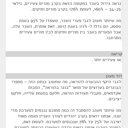
נראה גידול בשכר בתקופה הזאת בקרב מורים צעירים, גילאי
34-25 – 160%, לעומת 176% בקרב מורים ותיקים.
מה שיותר חשוב לגבי פערי השכר, שעמדו על 93% בשנת
2000, הם גדלו ל-111% בשנת 2017. זאת אומרת, השכר עלה,
אבל הפערים בשכר בין מורים ותיקים לבין מורים צעירים
התרחבו.
קריאה
¶
או צעירים יותר.
דוד מעגן
¶
לגבי היקף ההכשרה להוראה, מה שחשוב בנתון הזה – מספרי
הבוגרים בערוצים של תואר "בוגר בהוראה", הסבות
אקדמאים, מקבלי תעודות הוראה, חלקם במגמת עלייה, חלקם
יציבים.
מה שיותר חשוב להסתכל זה כמה מתוכם נכנסים למערכת מדי
שנה. אנחנו רואים בקרב יהודים לצורך העניין מגמה מאוד
יציבה של 75% עד 78% שנכנסים למערכת. לעומת זאת,
בחינוך הערבי אנחנו רואים ירידה בשיעורי הכניסה למערכת