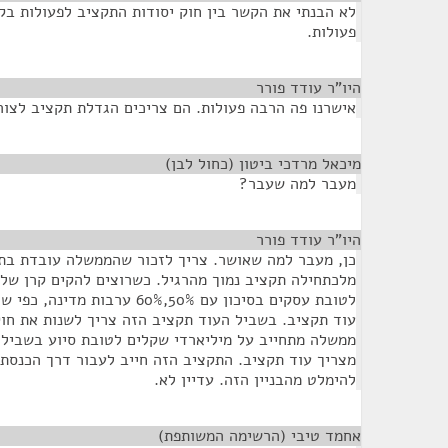
לא הבנתי את הקשר בין חוק יסודות התקציב לפעולות בקו
פעולות.
היו"ר עודד פורר
¶
אישרנו פה הרבה פעולות. הם צריכים הגדלת תקציב לצור
מיכאל מרדכי ביטון (כחול לבן)
¶
מעבר למה שעבר?
היו"ר עודד פורר
¶
מלכתחילה תקציב נמוך מהרגיל. כשרוצים להקים קרן של
לטובת עסקים בסיכון עם 50%,60% ער
עוד תקציב. בשביל העוד תקציב הזה צריך לשנות את חו
ממשלה מתחייב על מיליארדי שקלים לטובת סיוע בשביל 
מצריך עוד תקציב. התקציב הזה חייב לעבור דרך הכנסת.
להימלט מהבניין הזה. עדיין לא.
אחמד טיבי (הרשימה המשותפת)
¶