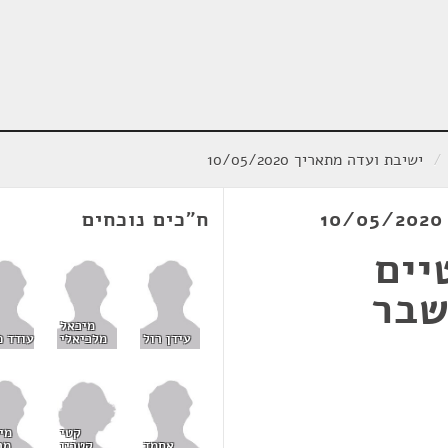
/
ישיבת ועדה מתאריך 10/05/2020
ח"כים נוכחים
יים
ל משבר
מיכאל
עידן רול
מלכיאלי
עודד פ
קטי
מי
קטרין
אחמד
מר