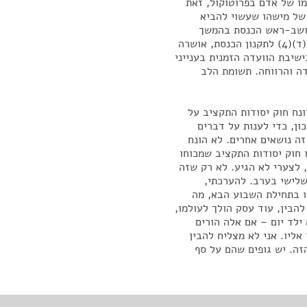
ו של אדם בפרוטוקול, זאת
לחסות שם של מישהו שעשוי להביא
ליושב-ראש הכנסת בהמשך
לפנייה הזאת, והוא אישר את הבקשה. בהתאם לסעיף 120(ד)(4) לתקנון הכנסת, אושרה
שיבת הוועדה הזמנית בענייני
העבודה והרווחה. תשומת הלב
נח חוק יסודות התקציב על
ון, כדי לענות על דברים
ה נושאים אחרים. לא הונח
 חוק יסודות התקציב שמכוחו
 לצערי לא הגיע. לא רק שזה
שלישי בערב. להערכתי,
ו בתחילת השבוע הבא, מה
להבין, עוד עסק הולך לעולמו,
ילד יום – אם אלה הורים
אליו. אני לא מצליח להבין
ה. יש גופים שהם על סף