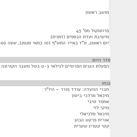
מושב ראשון
פרוטוקול מס' 45
מישיבת ועדת הכספים (זמנית)
יום ראשון, ט"ז באייר התש"ף (10 במאי 2020), שעה 10:00
סדר היום
הפעלת הגנים הפרטיים לגילאי 0-3 בשל משבר הקורונה
נכחו
¶
חברי הוועדה: עודד פורר – היו"ר
מיכאל מרדכי ביטון
אחמד טיבי
מיקי לוי
מיכאל מלכיאלי
אורית פרקש הכהן
קטי קטרין שטרית