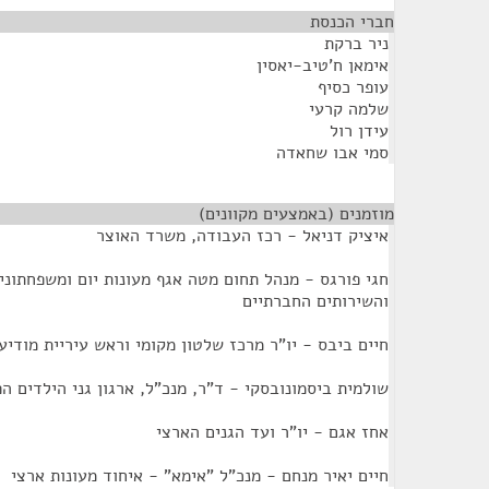
חברי הכנסת
¶
ניר ברקת
אימאן ח'טיב-יאסין
עופר כסיף
שלמה קרעי
עידן רול
סמי אבו שחאדה
מוזמנים (באמצעים מקוונים)
¶
איציק דניאל - רכז העבודה, משרד האוצר
חגי פורגס - מנהל תחום מטה אגף מעונות יום ומשפחתוני
והשירותים החברתיים
חיים ביבס - יו"ר מרכז שלטון מקומי וראש עיריית מודיע
שולמית ביסמונובסקי - ד"ר, מנכ"ל, ארגון גני הילדים ה
אחז אגם - יו"ר ועד הגנים הארצי
חיים יאיר מנחם - מנכ"ל "אימא" - איחוד מעונות ארצי