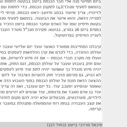
ביום חמישי פנה אלי חבר הכנסת ביטון בבקשה לחסות שמ
בהתאם לסעיף 120(ד)(4) לתקנון הכנסת. כדי 
לזיהויו, צריך אישור בכתב מיושב-ראש הכנסת. פניתי 
בקשת חיסיון שמו של האדם שחבר הכנסת ביטון הזכיר בי
כספים ביום 26 במרץ, בנושא: סקירת מנכ"ל משרד 
לעניין החיסיון בפרוטוקול.
קיבלנו התחייבות ממשרד האוצר שעד יום שלישי שעבר יו
שולחן הוועדה, כדי לקדם את קרן ההלוואות לעסקים בסיכ
שעלו פה מקרב חברי הכנסת – אם זה סיוע לרשויות, אם ז
שום חוק בשבוע שעבר על שולחן הכנסת, וגם החוק, אותו
יהיה סיוע מוגדל כך שאפשר יהיה לתת עוד סיוע לעסקים,
לא הגיע, גם פורסם תזכיר חוק להערות הציבור עד ליום 
ההצעה הזאת תונח על שולחן הכנסת בסוף השבוע הזה א
שאומר שהסיוע יתעכב עוד. כל יום שעובר, ואת זה צריך 
עוד בן אדם מאבד את פרנסתו, עוד אנשים לא יודעים מה 
לילדים, סטודנטים, מובטלים שלא יהיה להם מקום לחזור 
את קצב העבודה בנחת רוח שהממשלה מתנהלת במשבר הז
קריסה.
מיכאל מרדכי ביטון (כחול לבן)
¶