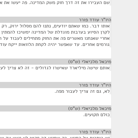
שם העבירו את זה דרך חוק משק המדינה. פה יעשו את א
היו"ר עודד פורר
¶
אותו דבר. כמו שאתם יודעים, נתנו להם מסלול ירוק, ר
לקרן הסיוע בערבות מוגדלת של המדינה ימשיכו להמתין ע
אחרי שאנחנו מאשרים פה את החוק מתחילים לעבוד על ה
גורמים אחרים. עד שאפשר יהיה לקחת הלוואות ייקח עוד 
מיכאל מלכיאלי (ש"ס)
¶
אותם שישה מיליארד שאישרו לגדולים - זה לא צריך לע
היו"ר עודד פורר
¶
לא, גם זה צריך לעבור מפה.
מיכאל מלכיאלי (ש"ס)
¶
כולם תקועים.
היו"ר עודד פורר
¶