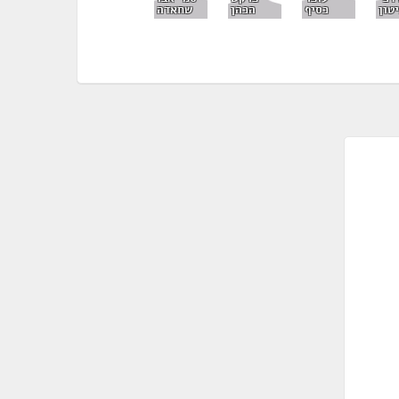
הכהן
טון
כסיף
שחאדה