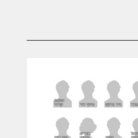
שלמה
ורר
ניר ברקת
מיקי לוי
קרעי
אורית
כאל
פרקש
דכי
עופר
סמי אבו