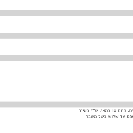
בוקר טוב לכולם, אני שמח לפתוח ישיבה של ועדת הכספים. היום 10 במאי, ט"ז באייר
אפס עד שלוש בשל משבר