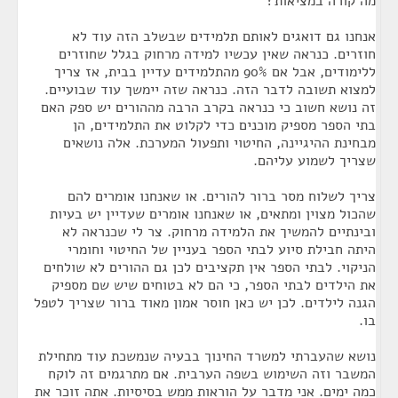
מה קורה במציאות?
אנחנו גם דואגים לאותם תלמידים שבשלב הזה עוד לא
חוזרים. כנראה שאין עכשיו למידה מרחוק בגלל שחוזרים
ללימודים, אבל אם 90% מהתלמידים עדיין בבית, אז צריך
למצוא תשובה לדבר הזה. כנראה שזה יימשך עוד שבועיים.
זה נושא חשוב כי כנראה בקרב הרבה מההורים יש ספק האם
בתי הספר מספיק מוכנים כדי לקלוט את התלמידים, הן
מבחינת ההיגיינה, החיטוי ותפעול המערכת. אלה נושאים
שצריך לשמוע עליהם.
צריך לשלוח מסר ברור להורים. או שאנחנו אומרים להם
שהכול מצוין ומתאים, או שאנחנו אומרים שעדיין יש בעיות
ובינתיים להמשיך את הלמידה מרחוק. צר לי שכנראה לא
היתה חבילת סיוע לבתי הספר בעניין של החיטוי וחומרי
הניקוי. לבתי הספר אין תקציבים לכן גם ההורים לא שולחים
את הילדים לבתי הספר, כי הם לא בטוחים שיש שם מספיק
הגנה לילדים. לכן יש כאן חוסר אמון מאוד ברור שצריך לטפל
בו.
נושא שהעברתי למשרד החינוך בבעיה שנמשכת עוד מתחילת
המשבר וזה השימוש בשפה הערבית. אם מתרגמים זה לוקח
כמה ימים. אני מדבר על הוראות ממש בסיסיות. אתה זוכר את