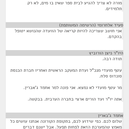
מורה לא צריך להגיע לבית ספר שאין בו מים, לא רק
תלמידים.
סעיד אלחרומי (הרשימה המשותפת)
¶
אני חושב שצריכה להיות קריאה של הוועדה שהנושא יטופל
בהקדם.
היו"ר ניצן הורוביץ
¶
תודה רבה.
עטף מועדי מנכ"ל ועדת המעקב הראשית ואחריו חברת הכנסת
סונדוס סלח.
מר עטף מועדי לא נמצא. אני פונה למר אחמד ג'אברין.
אתה יו"ר ועד הורים ארצי בחברה הערבית. בבקשה.
אחמד ג'בארין
¶
שלום לכם. כפי שידוע לכם, בתקופת הקורונה אנחנו עושים כל
מאמץ שהמערכת הזאת לפחות תפעל. אבל ישנם דברים