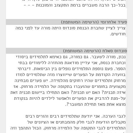
בכל-כך הרבה משברים ברמת התקצוב והמוכנות - - -
סעיד אלחרומי (הרשימה המשותפת)
¶
צריך לציין שחברת הכנסת סונדוס היתה מורה עד לפני כמה
חודשים.
סונדוס סאלח (הרשימה המשותפת)
¶
נכון, מורה לשעבר. גם כמורה, גם כאימא לתלמידים ביסודי
וכחברת כנסת, אני עדיין מודאגת מהחזרה ללימודים בבתי
הספר. פעם נוספת התלמידים נופלים בין הכיסאות. דיברתי
בוועדה הקודמת על הפערים שייווצרו מזה שתלמידים למדו
מרחוק ותלמידים שהיו רחוקים מהלמידה. יש פערים מבחינה
מקצועית בחומרים שהועברו בתקופה של הלמידה מרחוק. אז
איזה תכנית? האם יש תכנית? האם התחילו ביישום תכנית זאת
על-מנת להדביק את הפערים ולאפשר לילדים להיות בנקודת
מוצא אחת מאז תחילת המשבר?.
לגבי הערכה. אני יודעת שתלמידים רבים והורים רבים
מקבלים הודעות לגבי חלק מהמבחנים או הציונים של
התלמידים לגבי התקופה של הלמידה מרחוק. הכול התהפך וזה