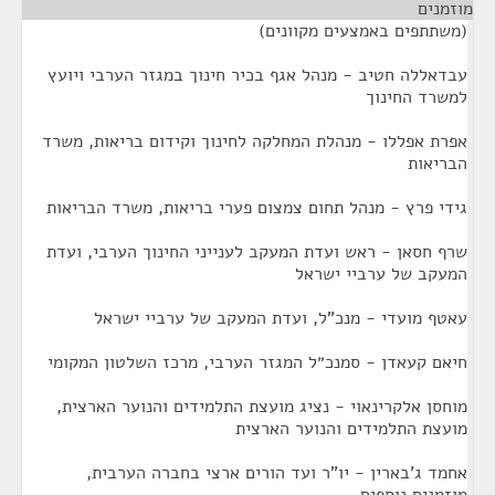
מוזמנים
¶
(משתתפים באמצעים מקוונים)
עבדאללה חטיב - מנהל אגף בכיר חינוך במגזר הערבי ויועץ
למשרד החינוך
אפרת אפללו - מנהלת המחלקה לחינוך וקידום בריאות, משרד
הבריאות
גידי פרץ - מנהל תחום צמצום פערי בריאות, משרד הבריאות
שרף חסאן - ראש ועדת המעקב לענייני החינוך הערבי, ועדת
המעקב של ערביי ישראל
עאטף מועדי - מנכ"ל, ועדת המעקב של ערביי ישראל
חיאם קעאדן - סמנכ״ל המגזר הערבי, מרכז השלטון המקומי
מוחסן אלקרינאוי - נציג מועצת התלמידים והנוער הארצית,
מועצת התלמידים והנוער הארצית
אחמד ג'בארין - יו"ר ועד הורים ארצי בחברה הערבית,