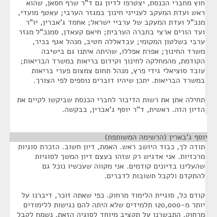
חוץ מחברי הכנסת, יצטרפו לדיון גם ד"ר שרף חסאן, שהוא
ראש ועדת המעקב לענייני חינוך במגזר הערבי; עאטף מועדי,
מנכ"ל ועדת המעקב של ערביי ישראל; אחמד ג'אברין, יו"ר
ועד הורים ארצי בחברה הערבית; חיאם קעאדן, סמנכ"ל מגזר
ערבי בשלטון המקומי; עבדאללה חטיב, מנהל אגף בכיר,
משרד החינוך; אפרת אפללו, שהיתה איתנו גם בישיבה
הקודמת, מהמחלקה לחינוך וקידום בריאות במשרד הבריאות;
עובד סוציאלי גידי פרץ, מנהל תחום צמצום פערי בריאות
במשרד הבריאות. יתכן שיהיו דוברים נוספים לפי הצורך.
תחילה אתן את רשות הדיבור לחברי הכנסת שביקשו לקיים את
הדיון הזה. ראשית, ד"ר יוסף ג'אברין, בבקשה.
יוסף ג'בארין (הרשימה המשותפת)
¶
תודה לך, כבוד היושב ראש. האמת, דיון חשוב. הזכרת סוגיות
מרכזיות. אני אדגיש רק שזהו בעצם דיון המשך לסוגיות
שהעלינו בדיונים קודמים. אני מקווה שעכשיו נוכל גם
להתקדם ולקבל תשובות לדברים.
קודם כל, סוגיית הלימוד מרחוק. כפי שאתה זוכר, דיברנו על
יותר מ-120,000 תלמידים שלא היתה להם נגישות ללימודים
מרחוק. התבשרנו על תקציב מיוחד לסוגיה הזאת. נשמח לקבל