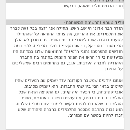
היו"ר ניצן הורוביץ
¶
חבר הכנסת ווליד טאהא, בבקשה.
ווליד טאהא (הרשימה המשותפת)
¶
תודה רבה אדוני היושב ראש. תחילה אני רוצה בכל זאת לברך
את התלמידים, את ההורים, את צוותי ההוראה על שהתחילו
לטעום בחזרה את הלימודים בבתי הספר. זה כמובן לא הולך
הכי מסודר והכי קל, כי את הקשיים כולנו מכירים. לפני כמה
חודשים התפרסמו נתוני ה"פיזה" והתוצאות שלנו במדינה היו
מזעזעות כי הן הראו את הפער העמוק בחינוך בין החברה
היהודית לחברה הערבית. אגב, גם בתחומים רבים שמשליכים
על החינוך.
אנחנו יודעים שמשבר הקורונה עוד יעמיק את הפערים שהיו
קיימים בלאו הכי בין שתי החברות. הוא יעמיק מסיבות
אובייקטיביות, כי הפער היה קיים. גם התקופה הזאת שכל
התלמידים היו בבתים, אם עושים חישוב באחוזים, מספר
התלמידים שלא זכו להיות בקשר לימודי עם המורים שלהם,
הוא גבוה בהרבה ממספר התלמידים בחברה היהודית שלא
זכרו להיות בקשר עם המורים.