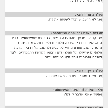
לא יהיה מסלול רגיל.
היו"ר ניצן הורוביץ
¶
אני לא חושב שיוכלו לעשות את זה.
סונדוס סאלח (הרשימה המשותפת)
¶
אני קוראת מכאן, מהוועדה הזאת, לגורמים שמשתתפים בדיון
הזה, שיהיו דרכי הערכה חלופיים ולאו דווקא מבחנים. זה
הזמן לחשוב אחרת מחוץ לקופסה ולחשוב על דרכי הערכה
חלופיים שייקלו על התלמידים ויבואו לקראת התלמידים, לצד
למידה איכותית יותר ולא כמותית יותר.
היו"ר ניצן הורוביץ
¶
אני מאוד מסכים עם מה שאת אומרת.
ווליד טאהא (הרשימה המשותפת)
¶
אפשר שאני אדבר קודם?