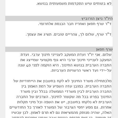
לא בטוחים שיש התקדמות משמעותית בנושא.
היו"ר ניצן הורוביץ
¶
ד"ר שרף חסאן ואחריו חבר הכנסת אלחרומי.
ד"ר שרף, שלום לך, צהריים טובים. תציג את עצמך.
שרף חסאן
¶
שלום. אני יו"ר ועדת המעקב לענייני חינוך ערבי. ועדת
המעקב לענייני חינוך ערבי היא גוף מקצועי שמייצג את
החברה הערבית בנושא החינוך. היא הוקמה לפני 40 שנה
על-ידי ועד ראשי הרשויות הערביות.
מלכתחילה משרד החינוך לא לקח בחשבון את הייחודיות של
החברה הערבית. כמובן שזה השפיע על רמת האמון בין
החברה הערבית לבין משרדי הממשלה בכלל ובין משרד
החינוך בפרט בכל מה שקשור לחינוך. הצרכים של החברה
הערבית לא נלקחו בחשבון, יש את השפה וכל מיני תקלות
אחרות. גם מסע יחסי הציבור של המשרד לאורך כל החודשיים
האלה, שהיה מנותק מהמציאות גם לא תרם לאמון. לכן עכשיו
זה מעמיק, כי זאת תקופת ביניים שבה אנחנו אמורים להחזיר