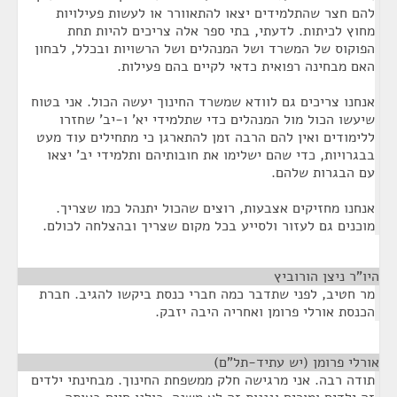
להם חצר שהתלמידים יצאו להתאוורר או לעשות פעילויות
מחוץ לכיתות. לדעתי, בתי ספר אלה צריכים להיות תחת
הפוקוס של המשרד ושל המנהלים ושל הרשויות ובכלל, לבחון
האם מבחינה רפואית כדאי לקיים בהם פעילות.
אנחנו צריכים גם לוודא שמשרד החינוך יעשה הכול. אני בטוח
שיעשו הכול מול המנהלים כדי שתלמידי יא' ו-יב' שחזרו
ללימודים ואין להם הרבה זמן להתארגן כי מתחילים עוד מעט
בבגרויות, כדי שהם ישלימו את חובותיהם ותלמידי יב' יצאו
עם הבגרות שלהם.
אנחנו מחזיקים אצבעות, רוצים שהכול יתנהל כמו שצריך.
מוכנים גם לעזור ולסייע בכל מקום שצריך ובהצלחה לכולם.
היו"ר ניצן הורוביץ
¶
מר חטיב, לפני שתדבר כמה חברי כנסת ביקשו להגיב. חברת
הכנסת אורלי פרומן ואחריה היבה יזבק.
אורלי פרומן (יש עתיד-תל"ם)
¶
תודה רבה. אני מרגישה חלק ממשפחת החינוך. מבחינתי ילדים