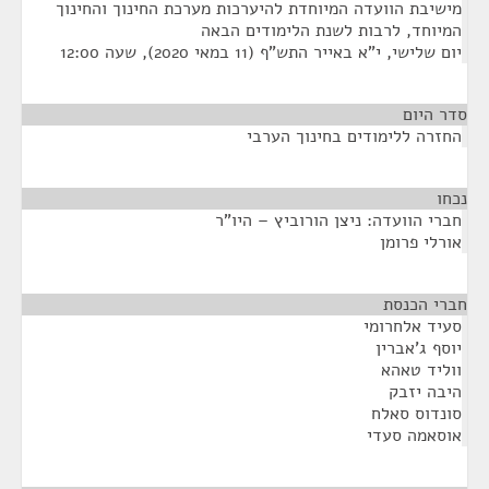
מישיבת הוועדה המיוחדת להיערכות מערכת החינוך והחינוך
המיוחד, לרבות לשנת הלימודים הבאה
יום שלישי, י"א באייר התש"ף (11 במאי 2020), שעה 12:00
סדר היום
החזרה ללימודים בחינוך הערבי
נכחו
¶
חברי הוועדה: ניצן הורוביץ – היו"ר
אורלי פרומן
חברי הכנסת
¶
סעיד אלחרומי
יוסף ג'אברין
ווליד טאהא
היבה יזבק
סונדוס סאלח
אוסאמה סעדי