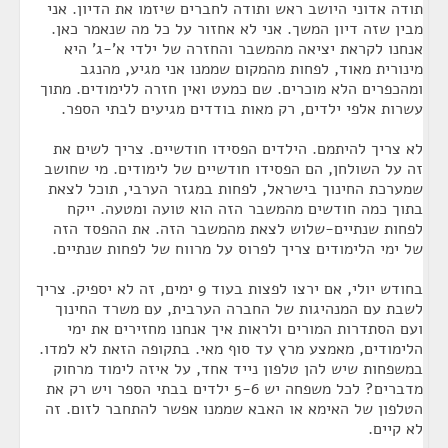
תודה אדוני היושב ראש ותודה לחברים שיזמו את הדיון. אני
מבין שזה דיון המשך. אני לא אחזור על כל מה שנאמר כאן.
אנחנו לקראת יציאה מהמשבר והחזרה של ילדי א'-ג' היא
מינורית מאוד, לפחות מהמקום שממנו אני מגיע, מהנגב
ומהכפרים הלא מוכרים. שם כמעט ואין חזרה ללימודים. מתוך
עשרות אלפי ילדים, רק מאות בודדים מגיעים לבתי הספר.
לא צריך להיתמם. הילדים הפסידו חודשיים. צריך לשים את
זה על השולחן, הם הפסידו חודשיים של לימודים. מי שחושב
שמערכת החינוך בישראל, לפחות במגזר הערבי, תוכל לצאת
בתוך כמה חודשים מהמשבר הזה הוא טועה ומטעה. ייקח
לפחות שנתיים-שלוש לצאת מהמשבר הזה. את ההפסד הזה
של ימי הלימודים צריך לפרוס על מרווח של לפחות שנתיים.
בחודש יולי, אם ירצו לפצות בעוד 9 ימים, זה לא יספיק. צריך
לשבת עם המנהיגות של החברה הערבית, עם משרד החינוך
ועם הסתדרות המורים ולראות איך אנחנו מחזירים את ימי
הלימודים, מאמצע מרץ עד סוף מאי. בתקופה הזאת לא למדו.
במשפחות שיש להן טלפון נייד אחד, על איזה לימוד מרחוק
מדברים? לכל משפחה יש 5-6 ילדים בבתי הספר ויש רק את
הטלפון של האימא או האבא שממנו אפשר להתחבר לזום. זה
לא קיים.