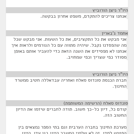
היו"ר ניצן הורוביץ
¶
אנחנו צריכים להתקדם, משפט אחרון בבקשה.
אחמד ג'בארין
¶
אני מבקש את כל התקציבים, את כל השעות. אני מבקש שכל
מה שהפסדנו נקבל. שיהיה מתווה עם כל הגורמים ולראות איך
אנחנו לא מפסידים את השנה הזאת כדי להעביר אותם באופן
מסודר כפי שצריך וכפי שמחויב.
היו"ר ניצן הורוביץ
¶
חברת הכנסת סונדוס סאלח ואחריה עבדאללה חטיב ממשרד
החינוך.
סונדוס סאלח (הרשימה המשותפת)
¶
קודם כל, דיון כל-כך חשוב. תודה לחברים שיזמו את הדיון
החשוב הזה.
מערכת החינוך בחברה הערבית וגם בתי הספר נמצאים בין
הפטיש לסדן. זה לא שלפני המשבר היינו בגן עדן. היינו