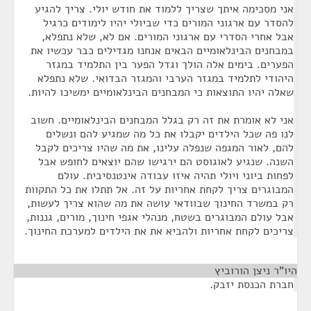
אני מסכימה איתך שצריך ללמוד את חודש יולי. צריך להגיע
להסדר עם ארגוני המורים כדי שביולי יהיו לימודים כרגיל
אבל אחרי הסדרי עם ארגוני המורים. אם לא, שלא נתפלא,
במבחנים הבינלאומיים הבאים אנחנו מגדילים כבר עכשיו את
הפערים. בימים אלה הולך וגדל הפער בין התלמיד במגזר
היהודי לתלמיד במגזר הערבי והמגזר הבדואי. שלא נתפלא
שאלה יהיו התוצאות כי המבחנים הבינלאומיים ימשיכו להיות.
אני לא אומרת את זה רק בגלל המבחנים הבינלאומיים. חשוב
לנו פה שכל הילדים יקבלו את כל מה שמגיע להם ונשלים
להם, לאור המגפה שנפלה עלינו, את מה שהיו צריכים לקבל
השנה. שנגיע לאוגוסט הם ירגישו שהם יוצאים לחופש אבל
לפחות ביוני ויולי תהיה איזו עבודה אינטנסיבית. עולם
המבוגרים צריך לקחת אחריות על זה. אל תתלו את כל התקוות
רק במשרד החינוך שבוודאי עושה את מה שהוא צריך לעשות,
אבל עולם המבוגרים בשטח, מנהלי אגפי חינוך, מורים, גננות,
צריכים לקחת אחריות ולהביא את את הילדים למערכת החינוך.
היו"ר ניצן הורוביץ
¶
חברת הכנסת יזבק.