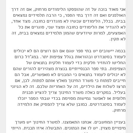
אני מאוד בוכה על זה שהופסקו הלימודים מרחוק, אם זה דרך
האולפנים ואם זה דרך בתי הספר, כי הרבה תלמידים נמצאים
בבית. בכלל, הלימודים עכשיו לא מוגדרים כחובה. מצד אחד,
לא להגדיר את הלימודים כחובה ומצד שני, סוגרים את כל
האמצעים, למרות שיודעים שהמון תלמידים נמצאים בבית, זה
לא תקין.
בכמה יישובים יש בתי ספר שגם אם הם רוצים הם לא יכולים
לעמוד בסטנדרט ובהוראות בגלל צפיפות יתר. במג'דל כרום
החליטו להחזיר חלקית כדי לעמוד חלקית בתנאים של
הצפיפות. בתי ספר הכנסייתיים בנצרת מצהירים להורים שהם
לא יכולים לעמוד בתנאים כי המבנים לא מאפשרים, אבל הם
חייבים לפתוח כי משרד החינוך מאלץ אותם לפתוח. לכן, אם
תרצו לשלוח את הילדים, זה על האחריות שלכם. זה לא הגיוני
בעליל. במקרים כאלה משרד החינוך צריך להציע תכנית
חלופית או לאפשר גמישות מסוימת בכדי שבתי הספר יוכלו
לעמוד בסטנדרטים. כמובן שלא צריך להפסיק את הלמידה
מרחוק.
בעניין המחשבים. אנחנו התאמצנו. למשרד החינוך יש מערך
מיפויים מצוין. יש לו את הנתונים. התבשלה איזו תכנית. הייתי