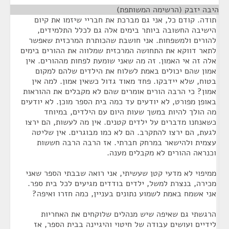
היבה יזבק (הרשימה המשותפת)
¶
תודה. קודם כל, אני גם מברכת את חבריי שיזמו את קיום
הישיבה החשובה ביותר בימים אלה גם לכלל התלמידים,
להורים ולמשפחות. אני חושבת שהכותרת המרכזית שאפשר
לתאר דווקא את התחושה המרכזית שמלווה את ההורים בימים
אלה זה אי האמון. זה מה שאני שומעת לפחות מההורים. אין
אמון שהם יכולים באמת לשלוח את הילדים שלהם למקום
בטוח, שלא יידבקו. פחד מאוד גדול כשאין אמון. למה אין
אמון? כי הרבה הורים אומרים שהם לא מקבלים את ההוראות
באופן מפורט, לא יודעים עד כמה בית הספר מוכן. לא יודעים
מה הולך להיות במשך שעות היום עם הילדים, במיוחד
כשאנחנו מדברים על ילדים קטנים. אין מה לעשות, הם ירצו
לגעת, הם ירצו להתקרב. הם לא כמו מבוגרים. אין שליטה
עצמית ולהישאר במרחק חברתי. אז הרבה הרבה חששות
וכנראה ההורים לא מקבלים מענה.
ממיפוי לא מדעי קטן שעשיתי, אני רואה שבבתי הספר שאני
מכירה, בנצרת למשל, ילדים בודדים מגיעים לכל בית ספר.
אני אשמח באמת לשמוע נתונים בעניין, כמה חזרו ואיפה?
הרגשתי גם שאיפה שיש מנהלים שלוקחים את האחריות
לידיים ועושים עבודה של חיטוי והיגיינה בבית הספר, אז