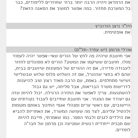
את הרמדאן ויהיה הרבה יותר ברור שחוזרים ללימודים, כבר
כל המערכת תחזור. כמה אפשר למשוך את הסאגה הזאת?
היו"ר ניצן הורוביץ
¶
את אופטימית.
אורלי פרומן (יש עתיד-תל"ם)
¶
אני חושבת שיהיה פה לחץ של הורים שאי-אפשר יהיה לעמוד
מולו. חושבים ששיקמו את המשק? הורים לא מסוגלים לחזור
לעבודה סדירה, אם זה ההורים של המעונות שיושבים בבית,
שהם לא בחצי שהוגרל, אם זה השלוש פלוס שלוש שבשלישי
ושישי מתחלפים. באמת, עם הרבה מאוד רצון טוב להיענות
לדרישות משרד הבריאות, אבל סליחה, יש גם גבול
להשתגעות. צריך לאפשר את החזרה הרגילה. יכול להיות שזה
גם יעודד את המגזר. אני חושבת שחייבים לעבוד נקודתית עם
היישובים, עם ראשי ערים ומנהלי אגפי החינוך באותם מקומות
ולהטיל עליהם, לצד מה שעושה המשרד, את האחריות להביא
את הילדים לגנים ולבתי הספר. כמו שאמרתי, חייבת להיות
שם תכנית ייחודית רגשית שמניעה וכן מרתון של חבר'ה
לומדים.