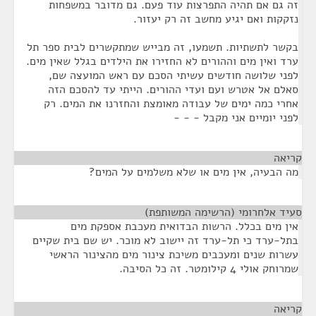
זה גם אם תהיה התפרצות עוד פעם. גם מדובר במשפחות
נזקקות ואם יגיע מחשב זה רק יעזור.
בקשר לתשתיות. תשמעו, זה מבייש שמתקשרים לבית ספר תל
ערד ואין מים וההורים לא החזירו את הילדים בגלל שאין מים.
לפני שלושה חודשים עשיתי הסכם עם ראש המועצה שם,
סאלם אל אטרש ועם ועדי ההורים. הייתי עד להסכם הזה
אחרי כמה ימים של עבודה מאומצת והחזרנו את המים. רק
לפני יומיים אני מקבל - - -
קריאה
¶
מה הבעיה, אין מים או שלא משלמים על המים?
סעיד אלחרומי (הרשימה המשותפת)
¶
אין מים בכלל. הרשות הבדואית מעכבת אספקת מים
בתל-ערד כי תל-ערד זה יישוב לא מוכר. יש שם בית שקיים
עשרות שנים ומעכבים משיכת צינור מים מהצינור הראשי
שמרוחק אולי 4 קילומטר. זה כל הסיבה.
קריאה
¶