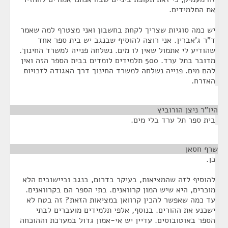
את התלמידים.
יש כמה סוגיות שצריך לקחת בחשבון ואני מצטרף למה שאמר
ד"ר ג'אברין. אני רוצה להוסיף שבנגב יש בית ספר אחד
שהודיע לי אתמול שאין לו מים. נשלחה פנייה למשרד החינוך.
מדובר בתל ערד. 500 תלמידים לומדים בבית הספר הזה ואין
להם מים. פנייה נשלחה למשרד החינוך דרך האגודה לזכויות
האזרח.
היו"ר ניצן הורוביץ
¶
בית ספר תל ערד בלי מים.
שרף חסאן
¶
כן.
להוסיף לזה שהמציאות, בעיקר בדרום, בנגב וביישובים הלא
מוכרים, היא שיש המון קרוואנים. בתי הספר הם בקרוואנים.
עד כמה שאפשר להכין קרוואן במציאות הזאת? זה בטח לא
ישכנע את ההורים. בנוסף, אלפי תלמידים מועברים לבתי
הספר באוטובוסים. עדיין יש אי-אמון גדול במערכת וההוכחה