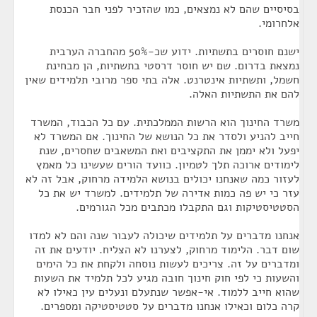
בסיסיים שהם לא נמצאים, כמו שהזכיר לפני חבר הכנסת
אלחרומי.
ישנם חוסרים בתשתיות. ידוע שכ-50% מהחברה הערבית
נמצאת בדרום. שם יש חוסר דרסטי בתשתיות, הן מבחינת
חשמל, ותשתיות אינטרנט. אלה בתי ספר מרובי תלמידים שאין
להם את התשתיות האלה.
משרד החינוך הוא הרשות הממלכתית. עם כל הכבוד, המשרד
חייב להניע ולסדר את כל הנושא של החינוך. אם המשרד לא
יפעל ולא יממן את התקציבים ואת המשאבים שחסרים, שנת
לימודים ארוכה תלך לטמיון. כוועד הורים שעשינו כל מאמץ
לעזור כמה שאנחנו יכולים בנושא הלמידה מרחוק, אבל זה לא
עזר כי יש פה כמות אדירה של תלמידים. למשרד יש את כל
הסטטיסטיקות וגם התקבלו מכתבים מכל הגורמים.
אנחנו מדברים על תלמידים שיכולה לעבור שנה והם לא למדו
שום דבר. הלימוד מרחוק, לצערנו לא הצליח. יודעים את זה
ומדברים על זה. צריכים לעשות נוסחה ולקחת את כל הימים
והשעות כי לפי חוק חינוך חובה מגיע לכל תלמיד את השעות
שהוא חייב ללמוד. אי-אפשר שנתעלם ונעלים עין כאילו לא
קרה כלום וכאילו אנחנו מדברים על סטטיסטיקה ומספרים.