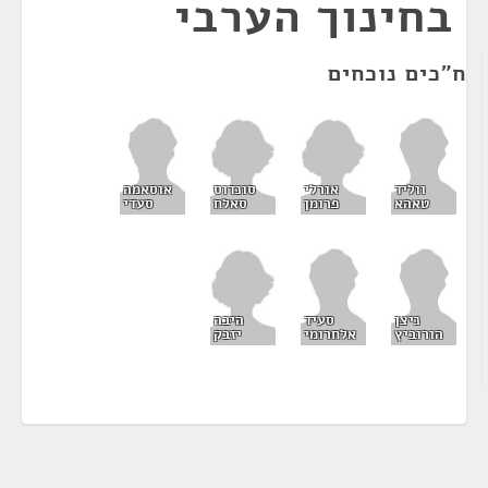
בחינוך הערבי
ח"כים נוכחים
אורלי
סונדוס
ווליד
אוסאמה
פרומן
סאלח
טאהא
סעדי
היבה
ניצן
סעיד
יזבק
הורוביץ
אלחרומי