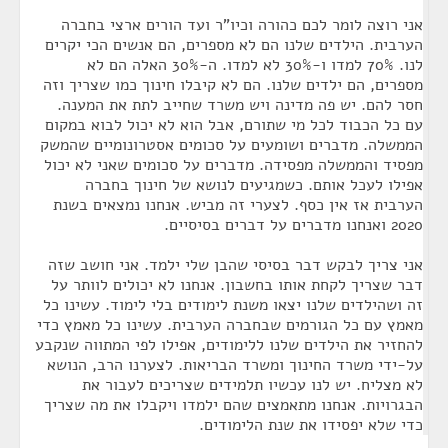
אני רוצה לומר לכם כהורה וכיו"ר ועד הורים ארצי בחברה
הערבית. הילדים שלנו הם לא מספרים, הם אנשים הכי יקרים
לנו. 70% למדו ו-30% לא למדו. ה-30% האלה הם לא
מספרים, הם ילדים שלנו. הם לא קיבלו חינוך כמו שצריך וזה
חסר להם. יש פה מדינה ויש משרד שחייב לתת את המענה.
עם כל הכבוד לכל מי שתורם, אבל הוא לא יכול לבוא במקום
הממשלה. מדברים ושומעים על סכומים אסטרונומיים שהמשק
מפסיד והממשלה מפסידה. מדברים על סכומים שאני לא יכול
אפילו לעכל אותם. כשמגיעים לנושא של חינוך בחברה
הערבית אז אין כסף. לצערי זה מביש. אנחנו נמצאים בשנת
2020 ואנחנו מדברים על דברים בסיסיים.
אני צריך לבקש דבר בסיסי שהבן שלי ילמד. אני חושב שזה
דבר שצריך לקחת אותו בחשבון. אנחנו לא יכולים לוותר על
זה ושהילדים שלנו יצאו משנת לימודים בלי לימוד. עשינו כל
מאמץ עם כל הגורמים שבחברה הערבית. עשינו כל מאמץ כדי
להחזיר את הילדים שלנו ללימודים, אפילו לפי המתווה שנקבע
על-ידי משרד החינוך ומשרד הבריאות. לצערנו הרב, הנושא
לא מצליח. יש לנו עכשיו תלמידים שצריכים לעבור את
הבגרויות. אנחנו מתאמצים שהם ילמדו ויקבלו את מה שצריך
כדי שלא יפסידו את שנת הלימודים.