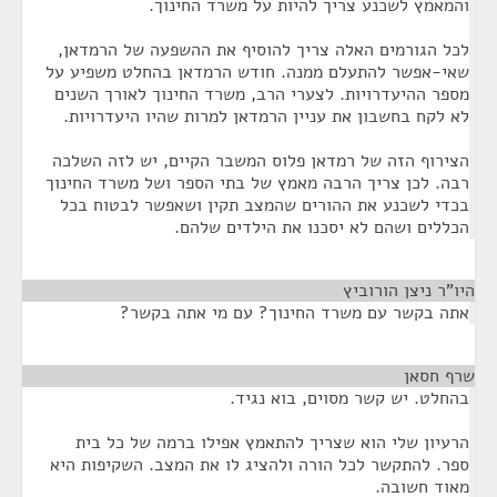
והמאמץ לשכנע צריך להיות על משרד החינוך.
לכל הגורמים האלה צריך להוסיף את ההשפעה של הרמדאן,
שאי-אפשר להתעלם ממנה. חודש הרמדאן בהחלט משפיע על
מספר ההיעדרויות. לצערי הרב, משרד החינוך לאורך השנים
לא לקח בחשבון את עניין הרמדאן למרות שהיו היעדרויות.
הצירוף הזה של רמדאן פלוס המשבר הקיים, יש לזה השלכה
רבה. לכן צריך הרבה מאמץ של בתי הספר ושל משרד החינוך
בכדי לשכנע את ההורים שהמצב תקין ושאפשר לבטוח בכל
הכללים ושהם לא יסכנו את הילדים שלהם.
היו"ר ניצן הורוביץ
¶
אתה בקשר עם משרד החינוך? עם מי אתה בקשר?
שרף חסאן
¶
בהחלט. יש קשר מסוים, בוא נגיד.
הרעיון שלי הוא שצריך להתאמץ אפילו ברמה של כל בית
ספר. להתקשר לכל הורה ולהציג לו את המצב. השקיפות היא
מאוד חשובה.