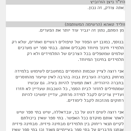
היו"ר ניצן הורוביץ
¶
אתה צודק, זה נכון.
ווליד טאהא (הרשימה המשותפת)
¶
מן הסתם, נתון זה יגביר עוד יותר את הפערים.
בנוסף, כמובן יש הפסד של טיפולים רגשיים ואחרים, שלא רק
תלמידי חינוך מיוחד מקבלים אותם. בבתי ספר יש מערכים
שלמים שמטפלים בכל הצרכים של התלמידים ולא רק
תלמידים בחינוך המיוחד.
אני רוצה לציין שכמות החוסרים במחשבים לשימוש בלמידה
מרחוק בחברה הערבית גבוה בהרבה לאין שיעור מהחוסרים
בחברה היהודית. זאת תמשיך להיות בעיה. גם עכשיו
שמתחילים לחזור לבית הספר, כל השכבות שעדיין לא חזרו
ועדיין צריכים לקבל למידה מרחוק, עדיין ימשיכו להיות
רחוקים מהזכות לקבל לימודים.
אני רוצה לשים דגש על כך, עבדאללה, שיש בתי ספר שיש
לאתר אותם מוקדם ככל האפשר. בתי ספר שאין ביכולתם
לקיים תנאי ריחוק בין תלמידים מבחינה פיזית. מבחינה פיזית
אנחנו מדברים על בתי ספר בעייתיים מאוד וכן בתי ספר שאין