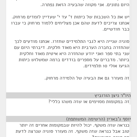
היום נתונים. אני מקווה שהבעיה הזאת נפתרה.
יש את כל השכבות של כיתות ד' עד י' שעדיין לומדים מרחוק.
אנחנו צריכים לדעת שהם אכן מצליחים ללמוד מרחוק כי עברו
כבר חודשיים.
סוגיה שנייה היא לגבי התלמידים שחזרו. אנחנו מודעים לכך
שהחזרה בחברה הערבית היא מאוד חלקית. דיברתי היום עם
שני בתי ספר ואני יודע שהחזרה היא איטית מאוד וחלקית
ביותר. מדברים על מספרים בודדים ברמה שמשלוש כיתות
הגיעו אולי 10 תלמידים.
זה מעורר גם את הבעיה של הלמידה מרחוק.
היו"ר ניצן הורוביץ
¶
זה במקומות מסוימים או שזה משהו כללי?
יוסף ג'בארין (הרשימה המשותפת)
¶
כנראה שזה משקף. יכול להיות שבמקומות אחרים זה יותר
טוב אבל כנראה שזה משקף. זה מעורר סוגיה שנרצה לדעת