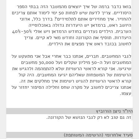
בואו נדבר ברמה של איך יוצאים מהמשבר הזה בבתי הספר
היסודיים. צריך לדעת שיש לפחות 50 ימי לימוד אותם צריכים
להחזיר. איך מחזירים אותם לתלמידים? בדרך כלל, אדוני
היושב ראש, ברמדאן יש היעדרות גדולה באוכלוסייה
הערבית. הילדים נעדרים בחודש הרמדאן ויש אולי 30%-40%
היעדרות. תוסיף את הקורונה וחודש מאי לא קיים. צריך
לחשוב בכובד ראש איך מפצים את הילדים.
לגבי המחשבים. חברים, אנחנו כבר אחרי אבל אני מתעקש על
המחשבים ועל ה-50 מיליון שקלים ועל 30,000 מחשבים
שיגיעו. אני קורא לראשי הרשויות שלא להתמהמה ולהגיש את
הרשימות של המשפחות שאליהם יגיעו המחשבים. היה קול
קורא לראשי הרשויות להגיש רשימות איך מחלקים את זה.
אנחנו צריכים לחשוב על מקרה שחס וחלילה הסיפור יחזור על
עצמו.
היו"ר ניצן הורוביץ
¶
זה גם טוב לא רק לגבי הנושא של הקורונה.
סעיד אלחרומי (הרשימה המשותפת)
¶