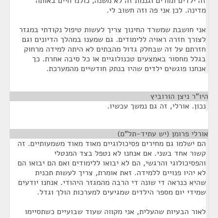
זה ילדים ומורים וגננות זה לא משנה, כולנו חיים באותה
מדינה. לכן אני פה וזה חשוב לי.
אני חושבת שמשרד החינוך צריך לעשות טיפול נקודתי במגזר
לצורך חזרה ראויה ללימודים. גם שמענו במהלך הדיונים וגם
חזרתם על זה שבחלק גדול מהבתים לא היתה למידה מרחוק
בגלל מחסור באמצעים טכנולוגיים או כל סיבה אחרת. כך
אנחנו פוגשים ילדים שהיו בנתק חודשיים מהמערכת.
היו"ר ניצן הורוביץ
¶
נכון. אורלי, זה גם נמשך עכשיו.
אורלי פרומן (יש עתיד-תל"ם)
¶
הם ישלמו גם מחירים פסיכולוגיים מאוד מאוד משמעותיים. זה
קשור אחד בשני. אם אנחנו לא נטפל בצד המנטלי
והפסיכולוגי והרגשי, הם לא יבואו ללימודים ואם הם יבואו הם
לא יהיו פנויים ללמידה. זאת אומרת, צריך לעשות תכנית
שהיא כנראה די שונה די הרבה מהמגזר היהודי. אנחנו יודעים
שמידי יום מספר הילדים שמגיעים למערכות הולך וגדל.
לאור הבעיות שהעלית, אני מקווה שעוד שבועיים כשתסיימו