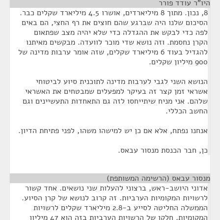
היו"ר עודד פורר
¶
8, נכון. מתוך 8 מיליארדים, אושרו 4.5 מיליארד שקלים כבר.
הסיכום שלנו היה שברגע שהם חוצים את רף החצי, הם באים
לפה כדי לבקש את ההגדלה כדי שלא יהיה מצב שפתאום
הקרן נחסמת. וזה נושא שדי מוכר לוועדה. מבקשים מאיתנו
להגדיל בעוד 6 מיליארד שקלים, שזה אומר ערבות מדינה של
900 מיליון שקלים.
הנושא השני לגבי לערבות מדינה לתוכנית סיוע לביטוחי
אשראי זמן קצר זה בעיקר למפעלים שמבטחים את האשראי
שלהם. אני מניח שיתייחסו לזה גם התאחדות התעשיינים וגם
החשב הכללי.
אנחנו נפתח, אלא אם כן יש למישהו משהו, לפני פתיחת הדיון.
כן, חבר הכנסת מנסור עבאס.
מנסור עבאס (הרשימה המשותפת)
¶
אדוני היושב-ראש, ברצוני להעלות שני נושאים. אחד קשור
לרשויות המקומיות הערביות. זה קרוב לנושא של קרן הסיוע.
הממשלה החליטה לסייע ב-2.8 מיליארד שקלים לרשויות
המקומיות. חלקן של הרשויות הערביות בזה הוא 47 מיליון