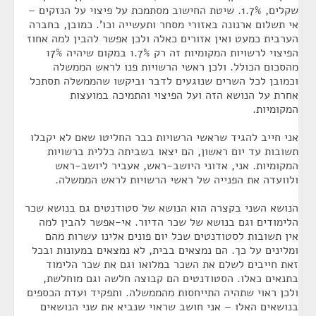
שקלים, 1.7%. שיטת החישוב מסתמכת על פיצוי על הנזקים –
אי תשלום ארנונה באזורי מסחר ותעשייה וכו'. כמובן, בחברה
הערבית כמעט ואין אזורים כאלה ולכן אפשר להבין למה אחוז
הפיצוי לרשויות המקומיות זה רק 1.7% במקום שיהיה 17%
מהסכום הכולל. ולכן ראשי הרשויות פנו לראש הממשלה
וכמובן לכל השרים שנוגעים לדבר וביקשו שהממשלה תסתכל
אחרת על הנושא הזה ועל הפיצוי והתמיכה במועצות
המקומיות.
אני חייב להגיד שראשי הרשויות כבר החליטו שאם לא יקבלו
תשובות עד יום ראשון, הם יצאו בשביתה כללית ברשויות
המקומיות. אני, אדוני היושב-ראש, אעביר ליושב-ראש
ולוועדה את הפנייה של ראשי הרשויות לראש הממשלה.
הנושא השני בקצרה הוא הנושא של סטודנטים גם בנושא שכר
הלימודים וגם בנושא של שכר הדיור. אי-אפשר להבין למה
אין תשובות לסטודנטים שכל יום פונים אלינו עשרות מהם
ומלינים על כך. הם נמצאים בבית, לא נמצאים במעונות ובכל
זאת חייבים לשלם את השכר במלואו וגם את שכר הלימוד
בתנאים כאלו. הסטודנטים הם קבוצה חלשה וגם מוחלשת,
ולכן ראוי שתהיה התייחסות מהממשלה. ותפקיד ועדת הכספים
בנושאים האלו – אני חושב שראוי שנביא את שני הנושאים