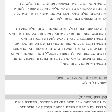
ביקשתי שיראו בראייה במשקית את הדברים האלה, את
ההחזרה ללימודים בצורה לא מליאה ואת זה שצריך להחזיר
את הימים האלה ביולי. ולכן ביקשתי שהדיון הזה יגיע לפה
לוועדת הכספים וגם הפיצוי למורים.
היה לנו שם ויכוח גדול, ועדת החינוך רצתה וחלק מוועדת
הקורונה. אחמד אני צריכה שתהיה איתי פה, בסיפור הזה, ואני
מבקשת שתתמכו בי, כי זה יגיע לוועדה המסדרת. ואני
מבקשת ממש שכל מי שפה נמצא ידבר עם הסיעה שלו, עם
החברים שלו בוועדה המסדרת, שזה יגיע לפה. כי אם אנחנו
רוצים שבאמת יהיה לזה פתרון, ומנכ"ל משרד החינוך יתייחס
באמת ברצינות, כי אני נמצאת בדיון בוועדת החינוך, אז אני
מבקשת – אחמד, אתה איתי?
אחמד טיבי (הרשימה המשותפת)
¶
שומע כל מילה.
קרן ברק (הליכוד)
¶
כי גם מהסיעה שלך יושב בוועדה המסדרת, שכולכם פשוט
תדברו עם הנציגים שלכם בסיעות שהדיון על הלימודים