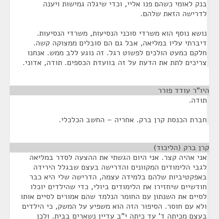
בנק לאומי כשהם פנו אליי, וכדי שיגלה גמישות ויענה
לדרישה הזאת שלהם.
נושא נוסף הוא משרדי סוכני הנסיעות, משרדי הנסיעות.
דיברתי עליו במליאה, אבל גם הם סובלים ממצוקה קשה.
חלקם כמעט הולכים לפשוט רגל. זה נוגע ללב ממש. אנחנו
צריכים לתת את הדעת על זה בוועדת הכספים. תודה, אדוני.
היו"ר עודד פורר
¶
תודה.
חברת הכנסת קרן ברק. אחריה – החשב הכלכלי.
קרן ברק (הליכוד)
¶
אני אהיה קצר. אני היום הגשתי את ההצעה לסדר במליאה
לגבי הלימודים המקוונים והדרישה בעצם שבגלל הירידה
באפקטיביות שלהם בלמידה עצמה, הדרישה שלי היא כבר
חודשיים שיחזירו את הלימודים ביולי, כדי שהילדים יוכלו
לסיים את השנתון עם החומר הנלמד שהם אמורים לסיים אותו
ולא עם חוסר. הסיפור הזה הוא משפיע על המשק, כי הילדים
בעצם מכיתה ד' עד כיתה י"ב עדיין נשארים בבית. ולכן