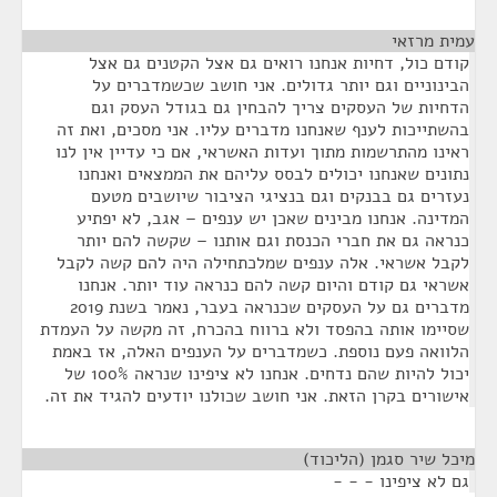
עמית מרזאי
¶
קודם כול, דחיות אנחנו רואים גם אצל הקטנים גם אצל
הבינוניים וגם יותר גדולים. אני חושב שכשמדברים על
הדחיות של העסקים צריך להבחין גם בגודל העסק וגם
בהשתייכות לענף שאנחנו מדברים עליו. אני מסכים, ואת זה
ראינו מהתרשמות מתוך ועדות האשראי, אם כי עדיין אין לנו
נתונים שאנחנו יכולים לבסס עליהם את הממצאים ואנחנו
נעזרים גם בבנקים וגם בנציגי הציבור שיושבים מטעם
המדינה. אנחנו מבינים שאכן יש ענפים – אגב, לא יפתיע
כנראה גם את חברי הכנסת וגם אותנו – שקשה להם יותר
לקבל אשראי. אלה ענפים שמלכתחילה היה להם קשה לקבל
אשראי גם קודם והיום קשה להם כנראה עוד יותר. אנחנו
מדברים גם על העסקים שכנראה בעבר, נאמר בשנת 2019
שסיימו אותה בהפסד ולא ברווח בהכרח, זה מקשה על העמדת
הלוואה פעם נוספת. כשמדברים על הענפים האלה, אז באמת
יכול להיות שהם נדחים. אנחנו לא ציפינו שנראה 100% של
אישורים בקרן הזאת. אני חושב שכולנו יודעים להגיד את זה.
מיכל שיר סגמן (הליכוד)
¶
גם לא ציפינו - - -