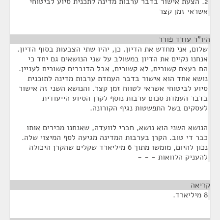
2. הצעת אישור בדבר ערבות מדינה לתכנית סיוע לביטוחי
אשראי זמן קצר
היו"ר עודד פורר
¶
שלום, אני מחדש את הדיון. כן, יהיו שתי הצבעות בסוף הדיון.
אנחנו נקיים את הדיון במשולב על שני הנושאים גם יחד כי
הם בעצם קשורים, לא קשורים, אבל הדוברים קשורים לעניין.
נושא אחד הוא אישור בדבר העמדת ערבות מדינה לתוכנית
סיוע לביטוחי אשראי לטווח זמן קצר. והנושא השני זה אישור
בדבר העמדת סכום ערבות נוסף לקרן הסיוע הייעודית
לעסקים בשל התפשטות נגיף הקורונה.
הנושא השני הוא נושא, חברי לוועדה, שאנחנו מכירים אותו
כבר די טוב. הקרן בערבות המדינה מגיעה לסף המיצוי שלה.
נכון להיום, מומשו מתוך 6 מיליארד שקלים שהקרן היכולה
להעניק הלוואות - - -
קריאה
¶
8 מיליארד.