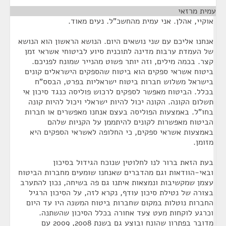
עמית מרזאי
¶
אוקיי, אהלן. אני עמית מהחשכ"ל. נעים מאוד.
אנחנו אליכם עם שני נושאים היום. הנושא הראשון הוא הנושא
של העמדת ערבות מדינה לתוכנית סיוע לביטוחי אשראי זמן
קצר. בכמה מילים, וזה יותר פשוט מהנייר שמונח לפניכם.
ביטוח אשראי ספקים הוא ביטוח שהספקים הישראלים קונים
בישראל משלוש חברות ביטוח ישראליות בפרט, הבסס"ח
בכלל. הביטוח מאפשר לספקים לרכוש פוליסה כנגד סיכון אי
תשלום הקונה. הקונה יכול להיות ישראלי ויכול להיות קונה
בחו"ל. באמצעות הפוליסה בעצם אנחנו מאפשרים או חברות
הביטוח מאפשרות לקונים להיתממן על הקניות שלהם
באמצעות אשראי ספקים, כי החלופה לאשראי הספקים היא
מזומן.
בעת הזאת ברור לנו לחלוטין שנוכח הגידול בסיכון
ובאי-הוודאות וגם מהדברים שאנחנו שומעים מחברות הביטוח
עצמן שמקשיבות ונמצאות איתנו גם פה בשיחה, נכון להתערב
בצורה של נטילת סיכון עודף, נקרא לזה, על הסיכון הרגיל
החברות נוטלות במקום שחברות ביטוח המשנה היו עד היום
וכרגע לוקחות מעט צעד אחורה בכלל הסיכון שהשתנה.
מדובר בפתרון שהונח ובוצע גם בשנת 2008, 2009 עם