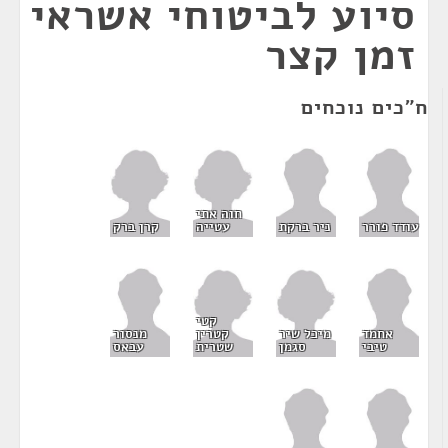
סיוע לביטוחי אשראי
זמן קצר
ח"כים נוכחים
חוה אתי
עטייה
קרן ברק
עודד פורר
ניר ברקת
קטי
מיכל שיר
קטרין
אחמד
מנסור
סגמן
שטרית
טיבי
עבאס