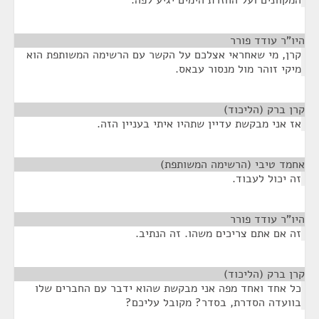
המקוונים ועל החזרת הימים יגיע לפה.
היו"ר עודד פורר
¶
קרן, מי שאחראי אצלכם על הקשר עם הרשימה המשותפת הוא
מיקי זוהר מול מנסור עבאס.
קרן ברק (הליכוד)
¶
אז אני מבקשת עדיין שתהיו איתי בעניין הזה.
אחמד טיבי (הרשימה המשותפת)
¶
זה יכול לעבוד.
היו"ר עודד פורר
¶
זה אם אתם צריכים משהו. זה הנתיב.
קרן ברק (הליכוד)
¶
כל אחד ואחד מפה אני מבקשת שהוא ידבר עם החברים שלו
בוועדה הסדרת, בסדר? מקובל עליכם?