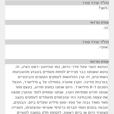
היו"ר עודד פורר
¶
90%?
עמית מרזאי
¶
כן.
היו"ר עודד פורר
¶
אוקיי.
עמית מרזאי
¶
הנושא השני שעל סדר-היום, כמו שהיושב-ראש הציג, זה
נושא שאנחנו כבר מכירים לפחות פעמיים בשבוע מהשבועות
האחרונים, זה קרן ההלוואות לעסקים הקטנים והבינוניים
בערבות מדינה. הקרן אושרה בתחילה על 4 מיליארד, הוכפל
הסכום ל-8 מיליארד. היום אנחנו כמעט חודש, בעצם מחר
אנחנו חודש מפתיחת הקרן. אנחנו שמחים לומר שהקרן ממצה
את עצמה מהבחינה הזו שהכספים מועמדים לעסקים בקצב
מאד מאוד גבוה של 500-700 מיליון שקלים ביום. הבנקים,
שבעה בנקים ושתי חברות כרטיסי אשראי שהצטרפו, השנייה
תצטרף היום או ביום ראשון, לוקחות חלק במענה לקשיים