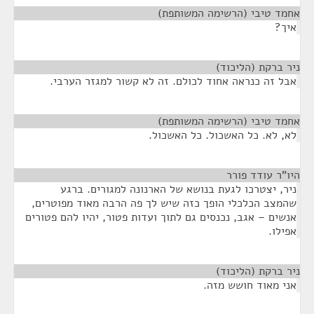
אחמד טיבי (הרשימה המשותפת)
¶
איך?
ניר ברקת (הליכוד)
¶
אבל זה כנראה אחוד לכולם. זה לא קשור למגזר הערבי.
אחמד טיבי (הרשימה המשותפת)
¶
לא, לא. כל האשכול. כל האשכול.
היו"ר עודד פורר
¶
ניר, יצטרכו לגעת בנושא של הארנונה למגורים. ברגע
שהמצב הכלכלי הופך כזה שיש לך פה הרבה מאוד מפוטרים,
אנשים – אגב, נכנסים גם לתוך ועדות פטור, יהיו להם פטורים
אפילו.
ניר ברקת (הליכוד)
¶
אני מאוד חושש מזה.