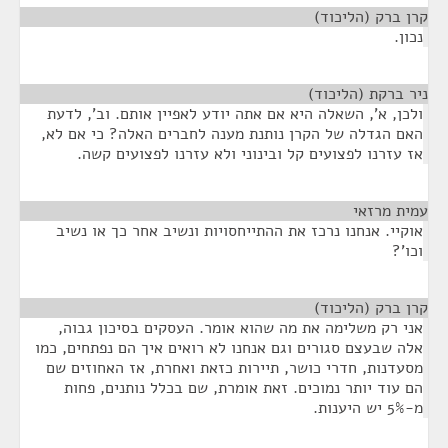
קרן ברק (הליכוד)
¶
נכון.
ניר ברקת (הליכוד)
¶
ולכן, א', השאלה היא אם אתה יודע לאפיין אותם. וב', לדעת
האם הגדלה של הקרן נותנת מענה לחברים האלה? כי אם לא,
אז עזרנו לפצועים קל ובינוני ולא עזרנו לפצועים קשה.
עמית מרזאי
¶
אוקיי. אנחנו נרכז את ההתייחסויות ונשיב אחר כך או נשיב
וכו'?
קרן ברק (הליכוד)
¶
אני רק משלימה את מה שהוא אומר. העסקים בסיכון גבוה,
אלה שבעצם סגורים וגם אנחנו לא רואים איך הם נפתחים, כמו
מסעדנות, חדרי כושר, תיירות כזאת ואחרת, אז האחוזים שם
הם עוד יותר נמוכים. זאת אומרת, שם בכלל נותנים, פחות
מ-5% יש היענות.