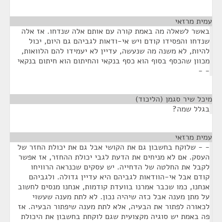
עמית מרזאי
¶
באשר לשאלה מה באמת קורה עם אותם אלה שנדחו. אז אלה
שנדחו והפסידו קודם ויש אי-ודאות לגביהם גם היום, יכול
להיות, לא משנה מה שנעשה, עדיין לא יעמידו להם הלוואות,
מכוון שהכסף בסוף הוא כסף בנקאי והחיתום הוא חיתום בנקאי
- -
מיכל שיר סגמן (הליכוד)
¶
בגלל שמה?
עמית מרזאי
¶
- - שלוקח בחשבון גם את הקושי אבל גם את יכולת החזר של
העסק. אם לא מניחים את הדעת לגבי יכולת ההחזר, אז אפשר
לקבל את החלטה של הדחייה. יש עסקים שכנראה הרוויחו
קודם אבל אי-הוודאות לגביהם היא עדיין גדולה. ולגביהם
אנחנו, כמו שכבר אמרנו בוועדת קודמות, אנחנו מנסים לחשוב
על מתן מענה אבל כזה שיהיה נכון. לא לתת מענה שעשוי
לכאורה לפתור את הבעיה, אלא לתת מענה שיפתור הבעיה. אז
פה באמת יש סוגיה מקצועית שגם לוקחת בחשבון את היכולת