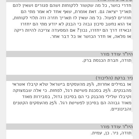
חדרי כושר, כל מה שקשור ללקוחות ושהם סגורים ושאין להם
תאריך יציאה גם. זאת אומרת, שאף אחד לא אמר מתי הם
חוזרים לפעול. כל מה שאין לו תאריך חזרה וזה תלוי לקוחות,
אז הוא נחשב סיכון גבוה כי הבנק לא יודע מתי הם יחזרו
ובאיזו דרך הם יחזרו, נכון? אם המסעדה צריכה להיות ריקה
או מלאה, או חדר הכושר או כל דבר אחר.
היו"ר עודד פורר
¶
תודה, חברת הכנסת ברק.
ניר ברקת (הליכוד)
¶
או במילים אחרות, 25% מהעסקים בישראל שלא קיבלו אשראי
מהבנקים. 25% בסכנת פשיטת רגל, לפחות. כי אלה שבמצוקה
וקיבלו שלילי מהבנק כי הם בסיכון גדול, בסבירות מאוד
מאוד גבוהה הם בסיכון לפשיטת רגל. 25% מהעסקים הקטנים
והבינוניים.
היו"ר עודד פורר
¶
תודה, ניר. כן, עמית.