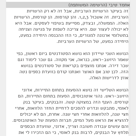
אחמד טיבי (הרשימה המשותפת)
¶
זה בעיקר הרשויות הערביות, אבל זה לא רק הרשויות
הערביות. זה אשכול 1,2,3. והן קורסות. הן קורסות, הרשויות
האלה. הממשלה, ובצדק, מסייעת בשיפוי לעסקים. אבל היא
לא יכולה לעצור שם. היא צריכה לשפות על פגיעה וצניחה
בתשלומי ארנונה למגורים, כי הזו ההכנסה היחידה כמעט,
היחידה כמעט, של הרשויות הערביות.
הנושא השני שיידון הוא נושא הסטודנטים ביום ראשון, כפי
שאמר היושב-ראש, כנראה, אני מקווה. גם שכר לימוד וגם
שכר דירה. אנחנו מוצפים בקריאות של סטודנטים בנושא
הזה. לכן טוב אם האוצר ואנחנו קודם כוועדת כספים נטה
אוזן לדרישות האלה.
הנושא השלישי זה נושא ההסעות בתחום התיירות, אדוני
היושב-ראש. נהגי אוטובוסים, הסעות בתחום התיירות, הם
קורסים. הענף הזה במצוקה קשה. והבנקים, בעיקר בנק
לאומי, מתבקש ונדרש להסכים לדחיית החזר הלוואות, אחרי
חצי שנה, להלוואות אחרי חצי שנה. אחרת, הם לא יכולים
להוציא את הראש מעל המים, חברות הסעות של האוטובוסים.
והם עושים עבודה חשובה וצריך, אדוני, שוועדת הכספים
תלחץ על הבנקים, לרבות בנק לאומי, כי הם הזכירו לי את