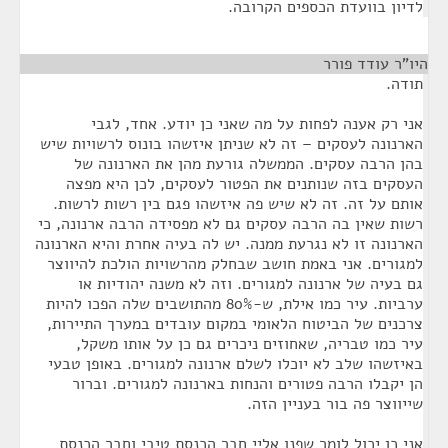
לדיון בוועדת הכספים הקרובה.
היו"ר עודד פורר
¶
תודה.
אני רק אענה לפחות על מה שאני כן יודע. אחד, לגבי
הארנונה לעסקים – זה לא שניתן איזשהו בונוס לרשויות שיש
בהן הרבה עסקים. הממשלה גורעת מהן את הארנונה של
העסקים בזה שנותנים את הפטור לעסקים, לכן היא מפצה
אותם על זה. זה לא שיש פה איזשהו פגם בין רשות לרשות.
רשות שאין בה הרבה עסקים גם לא מפסידה הרבה ארנונה, כי
הארנונה זו לא נגרעת ממנה. יש לה בעיה אחרת והיא הארנונה
למגורים. אני באמת חושב שבחלק מהרשויות הולכת להיווצר
גם בעיה של ארנונה למגורים. וזה לא משנה יהודיות או
ערביות. עיר כמו אילת, ש-80% מהתושבים שלה הפכו להיות
צרכנים של הביטוח הלאומי במקום עובדים במערך התיירות,
עיר כמו טבריה, שאחוזים ניכרים גם כן על אותו משקל,
באיזשהו שלב לא יוכלו לשלם ארנונה למגורים. באופן טבעי
הן יקבלו הרבה פטורים והנחות בארנונה למגורים. וברור
שייווצר פה בור בעניין הזה.
אני כן יכול לומר שפנו אליי חבר הכנסת טיבי וחבר הכנסת