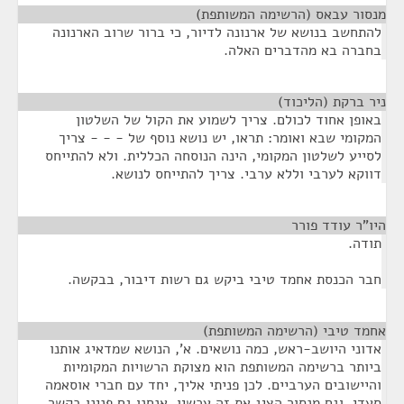
מנסור עבאס (הרשימה המשותפת)
¶
להתחשב בנושא של ארנונה לדיור, כי ברור שרוב הארנונה
בחברה בא מהדברים האלה.
ניר ברקת (הליכוד)
¶
באופן אחוד לכולם. צריך לשמוע את הקול של השלטון
המקומי שבא ואומר: תראו, יש נושא נוסף של - - - צריך
לסייע לשלטון המקומי, הינה הנוסחה הכללית. ולא להתייחס
דווקא לערבי וללא ערבי. צריך להתייחס לנושא.
היו"ר עודד פורר
¶
תודה.
חבר הכנסת אחמד טיבי ביקש גם רשות דיבור, בבקשה.
אחמד טיבי (הרשימה המשותפת)
¶
אדוני היושב-ראש, כמה נושאים. א', הנושא שמדאיג אותנו
ביותר ברשימה המשותפת הוא מצוקת הרשויות המקומיות
והיישובים הערביים. לכן פניתי אליך, יחד עם חברי אוסאמה
סעדי, וגם מנסור הציג את זה עכשיו. אנחנו גם פנינו בקשר