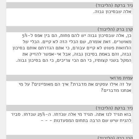
ניר ברקת (הליכוד)
¶
אלה שבסיכון גבוה.
קרן ברק (הליכוד)
¶
כן, אלה שבסיכון גבוה יש להם פחות, הם בין אפס ל-5%
מאושרים. זאת אומרת, שם הכלי הזה לא קיים. הכלי של
הלוואות פשוט לא קיים עבורם, כי אתם הגדרתם אותם בסיכון
גבוה, והם באמת בסיכון גבוה, אבל אי-אפשר להזיק את
המקל בשני קצותיו, כי הם הכי צריכים, כי הם בסיכון גבוה.
עמית מרזאי
¶
על זה אילו עסקים את מדברת? איך הם מאופיינים? על מי
אנחנו מדברים?
ניר ברקת (הליכוד)
¶
בוא תגיד לנו אתה. תגיד מי אלה שנדחו. ה-25% שנדחו. סביר
להניח שיש שם הרבה בתחום המסעדנות - - -
קרן ברק (הליכוד)
¶