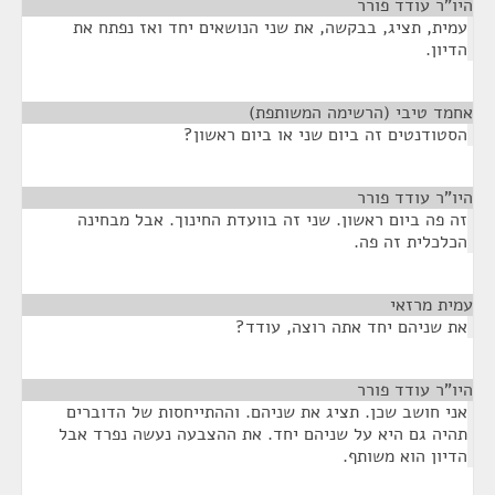
היו"ר עודד פורר
¶
עמית, תציג, בבקשה, את שני הנושאים יחד ואז נפתח את
הדיון.
אחמד טיבי (הרשימה המשותפת)
¶
הסטודנטים זה ביום שני או ביום ראשון?
היו"ר עודד פורר
¶
זה פה ביום ראשון. שני זה בוועדת החינוך. אבל מבחינה
הכלכלית זה פה.
עמית מרזאי
¶
את שניהם יחד אתה רוצה, עודד?
היו"ר עודד פורר
¶
אני חושב שכן. תציג את שניהם. וההתייחסות של הדוברים
תהיה גם היא על שניהם יחד. את ההצבעה נעשה נפרד אבל
הדיון הוא משותף.