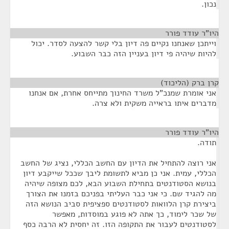
נכון.
היו"ר עודד פורר
¶
וייתכן שאנחנו נקיים פה דיון בלי קשר להצעה לסדר. יכול
להיות שיהיה פי דיון בעניין הזה כבר השבוע.
קרן ברק (הליכוד)
¶
אני אומרת שמנכ"ל משרד החינוך מתייחס אחרת, אם אנחנו
מדברים איתו בראייה משקית ולא צרה.
היו"ר עודד פורר
¶
תודה.
אני רוצה להתחיל את הדיון עם החשב הכללי, נציג של החשב
הכללי, עמית. אני כן מביא לתשומת ליבך שככל שייקבע דיון
בנושא הסטודנטים בתחילת השבוע הבא, לכם מצופה שיהיה
מה להגיד שם. כי אני כבר העליתי בפניכם בזמנו את הצורך
ביצירת קרן הלוואות לסטודנטים ספציפית סביב הנושא הזה
של שכר לימוד, כך אתה לא פוגע במוסדות, מאפשר
לסטודנטים לעבור את התקופה הזו. זה יחסית לא הרבה כסף