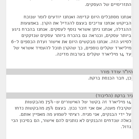
התזרימיים של העסקים.
אנחנו מסתכלים היום קדימה ואנחנו יודעים לומר שנוכח
הביקוש אנחנו צריכים בעצם להגדיל את הקרן. באמצעות
ההגדלה, אנחנו ניתן אשראי נוסף לעסקים. אנחנו בהכרח ניגע
ביותר עסקים, וכנראה גם בהכרח ביותר עסקים שנזקקים
לסיוע הזה. אנחנו מבקשים היום את אישור ועדת הכספים ל-6
מיליארד שקלים נוספים, כך שהקרן תוכל להעמיד אשראי של
עד 14 מיליארד שקלים בערבות מדינה.
היו"ר עודד פורר
¶
כן, חבר הכנסת ברקת.
ניר ברקת (הליכוד)
¶
14 מיליארד זה בקשר של האישורים ש-75% מהבקשות
שקיבלו מענה, אם אני זוכר נכון. בעצם 25% מהבקשות נדחו
על ידי הבנקים, אני מניח. רציתי לשמוע מה מאפיין אותם.
כאלה שנדחים והבנקים לא נותנים להם אישור, הם בסיכון הכי
גדול.