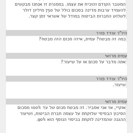
המשבר הקודם והוכיח את עצמו. במסגרת זו אנחנו מבקשים
להעמיד ערבות מדינה בסכום כולל של 750 מיליון דולר
לשלוש החברות הביטוח במודל של אשראי זמן קצר.
היו"ר עודד פורר
¶
כמה זה מבטח? עמית, איזה סכום הזה מבטח?
עמית מרזאי
¶
אתה מדבר על סכום או על שיעור?
היו"ר עודד פורר
¶
שיעור.
עמית מרזאי
¶
אוקיי, אז אני אסביר. זה מבטח סכום של עד 100% מסכום
הסיכון הבסיסי שלוקחת על עצמה חברת הביטוח, ושיעור
ההגנה שהמדינה לוקחת בכיסוי הנוסף הוא 90%.