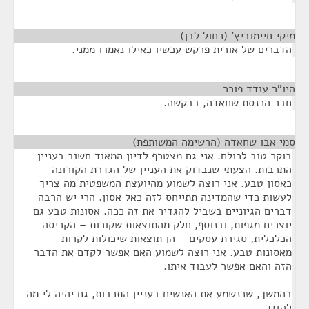
מיקי חיימוביץ' (כחול לבן)
¶
הדברים של אורית פרקש עכשיו כאילו נאמרו ממני.
היו"ר עודד פורר
¶
חבר הכנסת שחאדה, בבקשה.
סמי אבו שחאדה (הרשימה המשותפת)
¶
בוקר טוב לכולם. אני גם מצטרף לדיון המאוד חשוב בעניין
התרבות. הצעתי שנבדוק את העניין של הגדרת הקורונה
כאסון טבע. אני רוצה לשמוע מהיועצת המשפטית מה צריך
לעשות כדי שהמדינה תתייחס לזה כאל אסון. הרי יש הרבה
דברים הגיוניים בשביל להגדיר את זה ככה. אסונות טבע גם
יוצרים מגפות, ובנוסף, חלק מהתוצאות שקורות – הקריסה
הכלכלית, סגירת עסקים – הן תוצאות שיכולות לקרות
מאסונות טבע. אני רוצה לשמוע האם אפשר לקדם את הדבר
הזה והאם אפשר לעבוד איתו.
בהמשך, שכנשמע את האנשים בעניין התרבות, גם יהיה לי מה
להגיד.