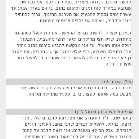
הדעת. מדובר בזוגות צעירים בתחילת דרכם. אני מבקשת
שנקבע במהרה לוח זמנים וסיכום כתוב, כי אם בעוד שבוע עד
עשרה ימים נתחיל להפעיל את מערכת החינוך, צריך להתחיל
מגני הילדים, מאותם גני ילדים פרטיים ומעונות.
וכמובן שצריך לחשוב גם על ההמשך. אם הגן יפעל במתכונת
מיוחדת, שרק חצי מהילדים יגיעו לחצי מהשבוע, התפעול
יעלה אותו תפעול. אז אני מבקשת להביא סיכום כתוב מהיר
עוד בתחילת השבוע, כדי שלא ייסגר אף גן. חברים, אם ייסגר
גן לא יהיה לילדים לאן להגיע. כדאי שהם יוכלו לפעול כמו
שצריך. תודה.
היו"ר עודד פורר
¶
תודה רבה. חברת הכנסת אורית פרקש הכהן, בבקשה. אני
מבקש כמה שיותר לקצר, כי ב-11:00 מתחילה מליאה.
אורית פרקש הכהן (כחול לבן)
¶
בוקר טוב, יו"ר הוועדה, אני מצטרפת לדברים שלך. אני
רוצה, כרגיל, להעלות דברים שדנו בהם, העלינו דגלים
לגביהם, אבל הם לא מטופלים. אני רוצה לדבר על תחום
המגזר השלישי. ערכתי פה דיון מאוד חשוב בהשתתפות