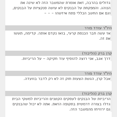
גדולים בהרבה, זאת אומרת שהמשבר הזה לא שינה את
הנוהג. והמפקחת על הבנקים לא עושה סנקציות על הבנקים,
וגם אם החשב הכללי פתח איזשהו - - -
היו"ר עודד פורר
¶
אז עשה חבר הכנסת קרעי, בואו נקדם אותה. קדימה, תעשו
את זה.
קרן ברק (הליכוד)
¶
דרך אגב, אני רוצה להוסיף עוד חקיקה – על הריביות.
היו"ר עודד פורר
¶
אבל קרן, הגשת הצעות חוק זה לא רק לדבר בוועדה.
קרן ברק (הליכוד)
¶
הריביות של הבנקים לעסקים הקטנים והריביות למשקי הבית
גדלו בצורה דרמטית בתקופה הזאת. אתה לא יכול שהבנקים
גם ירוויחו מהמשבר הזה.