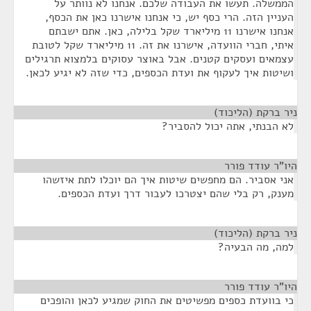
הממשלה. תעשו את העבודה שלכם. אנחנו לא נוותר על
העניין הזה. הרי כסף יש, כי אנחנו אישרנו כאן את הכסף,
אנחנו אישרנו 11 מיליארד שקל בלילה, כאן. אתם ישבתם
איתי, חברי הוועדה, אישרנו את זה. 11 מיליארד שקל לטובת
עצמאים ועסקים קטנים. אבל באוצר עסוקים בלמצוא תרגילים
ושיטות איך לעקוף את ועדת הכספים, כדי שזה לא יגיע לכאן.
ניר ברקת (הליכוד)
¶
לא הבנתי, אתה יכול להסביר?
היו"ר עודד פורר
¶
אני אסביר. הם מחפשים שיטות איך הם יוכלו לתת איזשהו
מענק, רק בלי שהם יצטרכו לעבור דרך ועדת הכספים.
ניר ברקת (הליכוד)
¶
למה, מה הבעיה?
היו"ר עודד פורר
¶
כי בוועדת כספים מפשיטים את החוק שמגיע לכאן והופכים