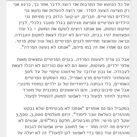
על כל הנושא של התרבות אני רוצה לדבר אחר כך, כרגע אני
רק מציעה הצעה לסדר. אני רוצה להעלות את נושא גני
הילדים הפרטיים. חברים, יש קשר הדוק בין פתיחת גני
הילדים הפרטיים ומניעת סגירתם בגלל משבר כלכלי, לבין
שיקום המשק. אם אנחנו רוצים לשקם את המשק – כל עוד
הפעוטות יהיו בבית, הוריהם לא יוכלו לצאת למקום העבודה.
ונראה שהאוצר מתייחס לגנים הפרטיים כאל עוד עסק פרטי.
הם גם אמרו את זה במו פיהם, "אנחנו לא נעשה הפרדה".
אבל כן צריך לעשות הפרדה. בגנים הפרטיים נמצאים מאות
אלפי ילדים, פעוטות, שאם הם לא שם הוריהם לא יוכלו לצאת
לעבודה. אז נכון שדובר על איזשהו שיפוי של עד 30%
מהמחזור לחודשים מרץ ואפריל, כמו העסקים הפרטיים
האחרים, בלי הבחנה בייחודיות של גן ילדים כמוסד חינוכי.
אבל אין סיכום כתוב. והם הראשונים בתוכנית של משרד
החינוך לחזור לפעול כדי לאפשר למשק להתחיל לפעול.
במקביל הם גם אומרים "אנחנו לא מבטיחים שלא נבקש
מההורים העלאת שכר לימוד". היום משלמים 3,000, 3,500
שקל לגן פרטי. חלק מובטלים, חלקם בחל"תים, אנשים לא
יודעים מה יהיה מחר – אז לחשוב שיש אפשרות לגבות
מההורים עוד כסף כדי לאפשר לגן לפעול? זה לא יעלה על