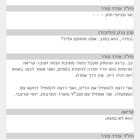
היו"ר עודד פורר
¶
אז תגישי חוק - - -
קרן ברק (הליכוד)
¶
בסדר, הוא כתוב. אתה תחתום עליו?
היו"ר עודד פורר
¶
כן. ברגע שהחוק מקבל פטור מחובת הנחה ועובר קריאה
טרומית הוא יורד חזרה לוועדת כספים, ואני אומר לכם: באותו
יום יהיה דיון. אין דרך אחרת.
אני רוצה להתחיל את הדיון, ואני רוצה להתחיל דווקא עם
הממשלה. אני אתחיל עם מנכ"ל משרד התרבות, יוסי שרעבי.
קריאה
¶
הוא לא נמצא.
היו"ר עודד פורר
¶