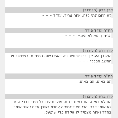
קרן ברק (הליכוד)
¶
לא התכוונתי לזה. אתה צריך, עודד - - -
היו"ר עודד פורר
¶
הזימון הוא לא העניין - - -
קרן ברק (הליכוד)
¶
הוא כן העניין. כי כשיושב פה ראש רשות המיסים וכשיושב פה
החשב הכללי - - -
היו"ר עודד פורר
¶
הם באים, הם באים.
קרן ברק (הליכוד)
¶
הם לא באים. הם באים בזום, עושים עוד כל מיני דברים. זה
לא אותו דבר. הרי יש דינמיקה אחרת כשבן אדם יושב איתך
בחדר ואתה מצמיד לו אקדח כדי שיפעל.