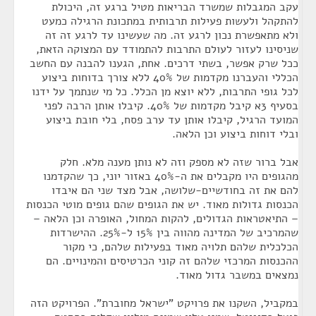
עקב המגבלות שמשרד הבריאות מטיל ברגע זה, היכולת
להתקהל ולעשות פעילות תרבותית במתכונת הרגילה כמעט
ולא מתאפשרת נכון לרגע זה. מה שעשינו עד לרגע זה זה
שניסינו לעזור לעולם התרבות להתמודד עם המצוקה הזאת,
ככל שרק אפשר, בשתי דרכים. אחת, הגענו להבנה עם החשב
הכללי והעברנו מקדמות של 40% ללא צורך בדוחות ביצוע
לכל גופי התרבות, ללא יוצא מן הכלל. כל מי שנתמך על ידנו
בסעיף 3א קיבל מקדמות של 40%. קיבלו אותן הרבה לפני
המועד הרגיל, קיבלו אותן עד ערב פסח, בלי חובת ביצוע
ובלי דוחות ביצוע וכן הלאה.
אבל ברור שזה לא מספק וזה לא נותן מענה מלא. חלק
מהגופים היו מקבלים את ה-40% באזור יוני, כך שהקדמנו
להם את זה בחודשיים-שלושה, אבל מצד שני הם איבדו
הכנסות גדולות מאוד. יש את הגופים שהם גופים מוטי הכנסות
– התיאטראות הגדולים, להקות המחול, האופרה וכן הלאה –
שהמרכיב של המדינה מהווה בין 15% ל-25%. ההישרדות
הכלכלית שלהם תלויה מאוד בפעילות שלהם, כי מקור
ההכנסות המרכזי שלהם זה קוני הכרטיסים והמינויים. הם
נמצאים במשבר גדול מאוד.
במקביל, השקנו את פרויקט "ישראל מחוברת". הפרויקט הזה