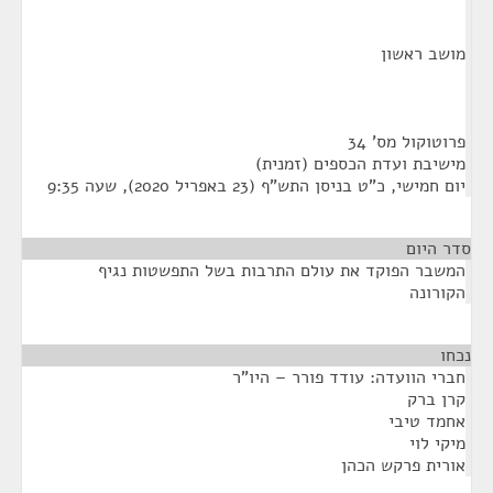
מושב ראשון
פרוטוקול מס' 34
מישיבת ועדת הכספים (זמנית)
יום חמישי, כ"ט בניסן התש"ף (23 באפריל 2020), שעה 9:35
סדר היום
המשבר הפוקד את עולם התרבות בשל התפשטות נגיף
הקורונה
נכחו
¶
חברי הוועדה: עודד פורר – היו"ר
קרן ברק
אחמד טיבי
מיקי לוי
אורית פרקש הכהן