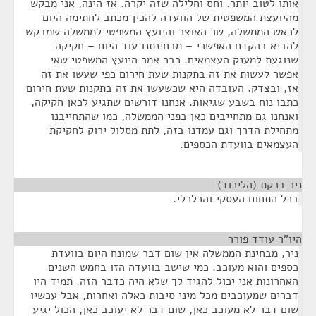
אותו לטוב יותר. וחס וחלילה שזה יקרה. אז הינה, אני מבקש
מהיועצת המשפטית של הוועדה להכין מכתב לחתימה היום
לראש הממשלה, שר האוצר והיועץ המשפטי לממשלה שמבקש
להביא בהקדם האפשרי – מבחינתנו עוד היום – חקיקה
שנוגעת למענק העצמאים. כבר אמר היועץ המשפטי שאי
אפשר לעשות את זה בתקנות שעת חירום כפי שעשו את זה
אז, ובצדק. העובדה היא שכשעשו את זה בתקנות שעת חירום
כתבו נוח בשבע שגיאות. אנחנו דורשים שתגיע לכאן חקיקה,
ואנחנו גם מתחייבים כאן בפני הממשלה, כמו שהתחייבנו
מתחילת הדרך וגם עמדנו בזה, לתת מסלול ירוק לחקיקת
העצמאים בוועדת הכספים.
ניר ברקת (הליכוד)
¶
בכל התחום העסקי והכלכלי.
היו"ר עודד פורר
¶
ניר, מבחינת הממשלה אין שום דבר שמונח היום בוועדת
כספים והוא מעוכב. כמי שישב בוועדה הזו בחמש השנים
האחרונות אני יכול להגיד לך שלא היה כדבר הזה. תמיד היו
דברים שמעוכבים מכל מיני סיבות כאלה ואחרות, אבל עכשיו
שום דבר לא מעוכב כאן, שום דבר לא יעוכב כאן, הכול יגיע