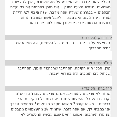
זה לא שאני אדבר פה ואצביע על מה שאמרתי, אין לזה שום
משמעות. תגישו הצעת החוק – אני מוכן להחתים את כל ועדת
הכספים – בפורמט שעליו אתה מדבר, שזה פיצוי לפי ירידת
מחזור. עוד פעם, היא תצטרך לקבל פטור מחובת הנחה
בוועדת הכנסת. אבי ניסנקורן אמור לתת את הפטור - - -
קרן ברק (הליכוד)
¶
זה פיצוי על פי אובדן הכנסות לכל הענפים, וזה מוציא את
כולם מהברוך.
היו"ר עודד פורר
¶
קרן, הכלי הוא חקיקה. תתחייבי שהליכוד תומך, תתחייבו
שכחול לבן תומכים וזה בוודאי יעבור.
קרן ברק (הליכוד)
¶
אנחנו לא צריכים להתחייב, אנחנו צריכים לעבוד כדי שזה
יקרה. כרגע כל ההצעות שנתנו פה בזום כל הפקידים הכי
בכירים – משהו קורה? מישהו מקבל הלוואות? בתחילת הדרך
אני כתבתי לך, אם אתה זוכר, שתמיד 2% מהעצמאים מקבלים
את קרן הערבות. אנחנו רואים שגם עכשיו המספרים לא