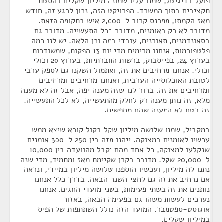
פועל בדיגיטל, שמנו עליו שמונה מיליון שקלים בהסטת
תקציבים בתוך המשרד. הפרויקט הזה, נכון לרגע זה, חודש
מאז הקמתו, מפרנס קרוב ל-2,000 איש בתקופה הזאת.
מדובר לא רק באומנים, מדובר בכל התעשייה. מדובר גם
בסאונדמנים, תאורנים, עובדי במה וכן הלאה. יש לנו כמה
פלטפורמות, אנחנו מרימים מדי יום 13 הפקות, שמשודרות
בערוץ 24, בפייסבוק, ברשות החברתיות, בערוץ 20 וכולי
וכולי. אנחנו מרחיבים את זה, ואתמול השקנו גם לספק ערבי
לטובת האוכלוסייה הערבית, ואנחנו מרחיבים ומרחיבים
ומרחיבים את זה. ברור לנו שזה מענה יפה, אבל זה לא מענה
מלא, זה נותן מענה רק לחלק מהתעשייה, לא לכל התעשייה.
זה בטח לא המענה שהם מחפשים.
במקביל, שמנו שלושה מיליון שקל בקול קורא שיצא ממש
עכשיו לאומנים במצוקה. ייהנו מזה בין 250 ל-300 אומנים
שנקלעו למצוקה, כל אחד מהם יקבל מהוועדה בין 10,000
ל-20,000 שקל. מדובר בקרן שקיימת מאז ומתמיד, מדי שנה
נתנו לה מיליון, ועכשיו הוספנו שלושה מיליון במיידי, ונראה
אם נרחיב את זה גם לחצי השנה הבאה. בדרך כלל אנחנו
נותנים את זה בשתי פעימות, בשני מועדי החגים. אנחנו
נערכים לעשות משהו גם בפעימה הבאה, באזור
אוגוסט-ספטמבר. המועד הזה כולל השתתפות של הפיס
במיליון שקלים.