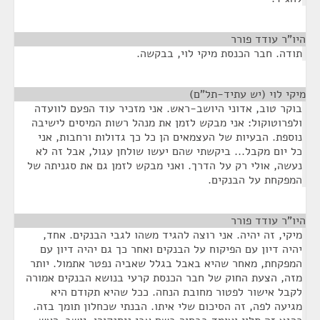
היו"ר עודד פורר
¶
תודה. חבר הכנסת מיקי לוי, בבקשה.
מיקי לוי (יש עתיד-תל"ם)
¶
בוקר טוב, אדוני היושב-ראש. אני מזכיר עוד הפעם לוועדה
ולפרוטוקול: אני מבקש לזמן את מנהל רשות המיסים לישיבה
נוספת. הבעיות של העצמאים הן כל כך גדולות ורחבות, אני
כל יום מקבל... ביקשתי שהם יעשו שולחן עגול, אבל זה לא
נעשה, אולי רק על הדרך. ואני מבקש לזמן גם את סגניתה של
המפקחת על הבנקים.
היו"ר עודד פורר
¶
מיקי, זה יהיה. אני רוצה להגיד משהו לגבי הבנקים. אחד,
יהיה דיון עם הפיקוח על הבנקים ואחר כך גם יהיה דיון עם
המפקחת, מאחר שהיא באבל בגלל שאביה נפטר אתמול. יותר
מזה, הצעת החוק של חבר הכנסת קרעי בנושא הבנקים אמורה
לקבל אישור לפטור מחובת הנחה. ככל שהיא תקודם היא
מגיעה לפה, זה הסיכום שלי איתו. הבנתי שכחלון תומך בזה.