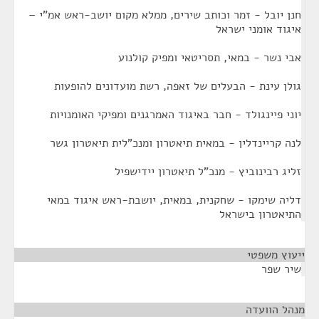
חנן יובל - זמר וכותב שירים, ממלא מקום יושב-ראש אמ"י –
איגוד אומני ישראל
אבי נשר - במאי, תסריטאי ומפיק קולנוע
גולן עינת - הבעלים של זאפה, רשת מועדונים להופעות
יוני פיינגולד - חבר באיגוד האמרגנים ומפיקי האומנויות
לנה קריינדלין - במאית תיאטרון ומנכ"לית תיאטרון גשר
זליג רבינוביץ - מנכ"ל תיאטרון יידישפיל
דליה שימקו - שחקנית, במאית, יושבת-ראש איגוד במאי
התיאטרון בישראל
ייעוץ משפטי
¶
שיר שפר
מנהל הוועדה
¶