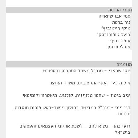
חברי הכנסת
¶
סמי אבו שחאדה
ניר ברקת
מיקי חיימוביץ'
בועז טופורובסקי
עופר כסיף
אורלי פרומן
מוזמנים
¶
יוסי שרעבי - מנכ"ל משרד התרבות והספורט
איליה כץ - אגף התקציבים, משרד האוצר
יניב ביטון - שחקן טלוויזיה, קולנוע, תיאטרון וקומיקאי
דני וייס - מנכ"ל המדיטק בחולון ויושב-ראש פורום מוסדות
תרבות
רועי כהן - נשיא להב – לשכת ארגוני העצמאים והעסקים
בישראל