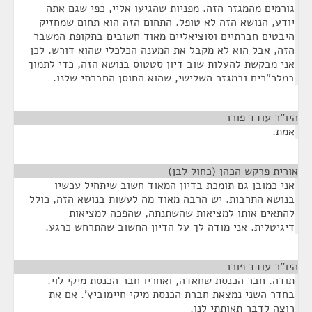
גורמים מהמגזר הזה. מפניות שהגיעו אליי, כפי שגם אתה
יודע, הנושא הזה לא טופל. התחום הזה הוא תחום שמחזיק
היבטים חברתיים וסוציאליים מאוד חשובים בתקופת המשבר
הזה, אבל הוא לא מקבל את המענה הכלכלי שהוא דורש. לכן
אני מבקשת להעלות שוב דיון סטטוס בנושא הזה, כדי לתמוך
במלכ"רים ובמגזר השלישי, שהוא החוסן החברתי שלנו.
היו"ר עודד פורר
¶
אמת.
אורית פרקש הכהן (כחול לבן)
¶
אני כמובן גם תומכת בדיון המאוד חשוב שיתחיל עכשיו
בנושא התרבות. יש הרבה מאוד מה לעשות בנושא הזה, כולל
להתאים אותו למציאות שהשתנתה, שהפכה למציאות
דיגיטלית. אני מודה לך על הדיון החשוב שהתרחש כרגע.
היו"ר עודד פורר
¶
תודה. חבר הכנסת שחאדה, ואחריו חבר הכנסת מיקי לוי.
בחדר השני נמצאת חברת הכנסת מיקי חיימוביץ'. אם את
רוצה לדבר תאותתי לנו.