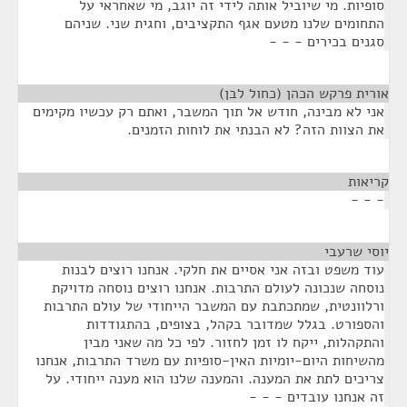
סופיות. מי שיוביל אותה לידי זה יוגב, מי שאחראי על
התחומים שלנו מטעם אגף התקציבים, וחגית שני. שניהם
סגנים בכירים - - -
אורית פרקש הכהן (כחול לבן)
¶
אני לא מבינה, חודש אל תוך המשבר, ואתם רק עכשיו מקימים
את הצוות הזה? לא הבנתי את לוחות הזמנים.
קריאות
¶
- - -
יוסי שרעבי
¶
עוד משפט ובזה אני אסיים את חלקי. אנחנו רוצים לבנות
נוסחה שנכונה לעולם התרבות. אנחנו רוצים נוסחה מדויקת
ורלוונטית, שמתכתבת עם המשבר הייחודי של עולם התרבות
והספורט. בגלל שמדובר בקהל, בצופים, בהתגודדות
והתקהלות, ייקח לו זמן לחזור. לפי כל מה שאני מבין
מהשיחות היום-יומיות האין-סופיות עם משרד התרבות, אנחנו
צריכים לתת את המענה. והמענה שלנו הוא מענה ייחודי. על
זה אנחנו עובדים - - -