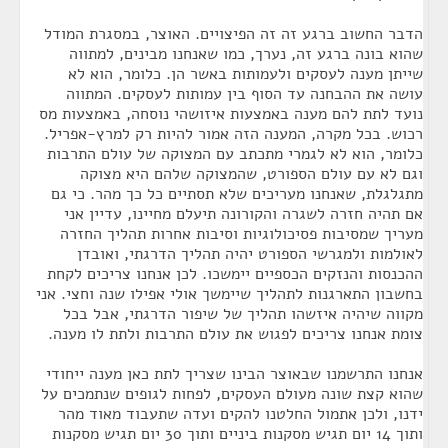
הדבר החשוב ברגע זה זה הפיצויים. האוצר, במסגרת המודל
שהוא בונה ברגע זה, נערך, כמו שאנחנו מבינים, למתווה
שייתן מענה לעסקים ולעמותות באשר הן. כלומר, הוא לא
עושה את ההבחנה עד הסוף בין עמותות לעסקים. המתווה
נועד לתת להם מענה באמצעות איזושהי נוסחה, באמצעות מס
רכוש. בכל מקרה, המענה הזה אמור להיות רק למרץ-אפריל.
כלומר, הוא לא לגמרי מתכתב עם המצוקה של עולם התרבות
וגם לא עם עולם הספורט, שהמצוקה שלהם היא מצוקה
מתגלגלת, שאנחנו מעריכים שלא תסתיים כל כך מהר. כי גם
אם תהיה חזרה לשגרה והקורונה תיעלם מחיינו, עדיין אני
מעריך שמסיבות פסיכולוגיות וסיבות אחרות תהליך החזרה
לאולמות ולמגרשי הספורט יהיה תהליך הדרגתי, ואובדן
ההכנסות והנזקים הכספיים יימשכו. לכן אנחנו צריכים לקחת
בחשבון התארגנות לתהליך שיימשך אולי אפילו שנה וחצי. אני
מקווה שיהיה איזשהו תהליך של שיפור הדרגתי, אבל בכל
צומת אנחנו צריכים לפגוש את עולם התרבות ולתת לו מענה.
אנחנו התרשמנו שבאוצר הבינו שצריך לתת כאן מענה ייחודי
שהוא קצת שונה מעולם העסקים, לפחות לגופים שנתמכים על
ידנו, ולכן אתמול החלטנו להקים ועדה שתעבוד מאוד מהר
ותוך 14 יום תגיש מסקנות ביניים ותוך 30 יום תגיש מסקנות