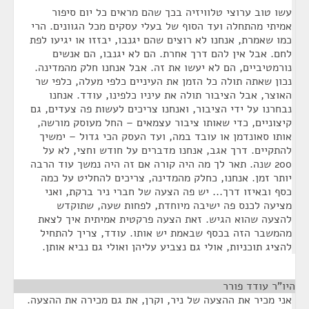
עשו טוב ערוצי טלוויזיה בכך שהם מראים כל יום סיפור
אמיתי מהתחלה ועד הסוף של בעלי עסקים מכל הגוונים. הרי
כמו שאמרת, אנחנו לא רוצים שהם יגנבו, יבזזו או יגיעו לפת
לחם. אבל אין להם דרך אחרת. הם לא יגנבו, הם אנשים
נורמטיביים, הם לא יעשו את זה. אבל אנחנו חלק מהמדינה.
נכון שאתה תולה כל הזמן את העיניים כלפי מעלה, כלפי שר
האוצר, אבל הציבור תולה את עיניו כלפינו, עודד. אנחנו
נבחרנו על ידי הציבור, ואנחנו צריכים לעשות פה צעדים, גם
קיצוניים, כדי שאותו ציבור עצמאים – החל מעוסק מורשה,
אותו סאונדמן או עובד במה, ועד העסק הכי גדול – ימשיך
להתקיים. דרך אגב, אנחנו מדברים על חודש וחצי, לא על
200 שנה. תאר לך מה היה קורה אם זה היה נמשך עוד הרבה
יותר זמן. אנחנו, כחלק מהמדינה, צריכים להחליט על כמה
כסף ובאיזו דרך... יש פה הצעה של חברי ניר ברקת, ואני
מציעה לכנס פה ישיבה מיוחדת, לפחות שעה, שתוקדש
להצעה שהוא הגיש. זאת הצעה פרקטית אמיתית איך לצאת
מהמשבר הזה בכסף שבאמת יש אותו. עודד, צריך להתחיל
להציג תוכניות, אולי גם נצביע עליהן ואולי גם נביא אותן.
היו"ר עודד פורר
¶
אני מכיר את ההצעה של ניר, וקרן, את גם מכירה את ההצעה.