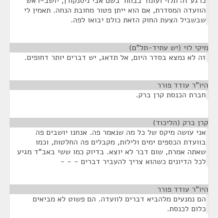
כרגע זה תלוי ועומד בבחור בשם אבי ניסנקורן, יושב-ראש
הוועדה המסדרת, אם הוא ייתן פטור מחובת הנחה. תאמין לי
שבשביל הצעת החוק הזאת כולם יבואו לפה.
מיקי לוי (יש עתיד-תל"ם)
¶
זה לא נמצא בסדר היום, אל תדאג, יש דברים יותר דחופים.
היו"ר עודד פורר
¶
חברת הכנסת קרן ברק.
קרן ברק (הליכוד)
¶
אני עושה מיקס של כל מה שנאמר פה. אנחנו יושבים פה
בוועדת הכספים ימים ולילות, מקבלים פה החלטות, וכמו
שאתה אמרת, שום דבר לא יוצא. בדיוק כמו ששי באב"ד מגיע
לכל הדיונים כשהוא צריך להעביר דברים - - -
היו"ר עודד פורר
¶
הם נמנעים מלהביא דברים לוועדה. הם פשוט לא מביאים
כלום לכנסת.