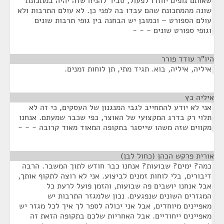
שאותם גופים יחזרו לפעול, סביר להניח שזה יהיה במתכונת
שונה מהמתכונת שהם עבדו בה לפני כן. לא עולם התרבות ולא
עולם הספורט – וכמובן יש הבחנה בין גופי תרבות שונים
וגופי ספורט שונים - - -
היו"ר עודד פורר
¶
איליה, איליה, בוא. תגיד מתי, תן לוחות זמנים.
איליה כץ
¶
אני לא יודע להתחייב לגבי המנגנון של העסקים, כי זה לא
תלוי רק בדרג המקצועי של האוצר, כפי שכבר שמעתם. אנחנו
מקווים שזה משהו שייסגר בתקופה המאוד מאוד קרובה - - -
אורית פרקש הכהן (כחול לבן)
¶
כמה? ימים? שבועות? אנחנו כבר חודש לתוך המשבר. הרבה
דיבורים, בלי לוחות זמנים לביצוע. אני לא רוצה לתקוף אותך,
אבל אנחנו יושבים פה שבועות, והזמן פועל לרעת כל
המגזרים השונים שנפגעים. נכון שלמגזר התרבות יש
מאפיינים מיוחדים, אבל אני יכולה לספר לך איך לכל מגזר יש
מאפיינים ייחודיים. אבל האחריות שלכם בתקופה הזאת זה