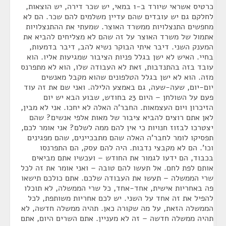
כרטיס אשראי שיורד ב-1 במאי, יש שכר דירה, יש הוצאות,
לחלקם גם יש עובדים שהם עדיין משלמים להם שכר. הם לא
מחפשים התנצלויות ממשרד האוצר. שמעתי את ההתנצלויות
אתמול של משרד האוצר על זה שהם לא מצליחים להביא את
המענק השני. דיבר איתי הבוקר נשיא להב, דיבר בדמעות,
בחיי. האיש לא ישן בגלל פניות הציבור שמגיעות אליו. הוא
עובד בזה בהתנדבות, זאת לא העבודה שלו, הוא לא מתפרנס
מזה. הוא לא ישן בגלל הטלפונים שהוא מקבל מאנשים
יום-יום, שעה-שעה, גם באמצע הלילה. ואני שם את זה עוד
פעם על השולחן – היום 23 בחודש, שבוע הבא יש יום
הזיכרון ויום העצמאות. החבר'ה האלה לא יחכו. אני לא מבין,
לאן אתם רוצים להביא ציבור של מאות אלפי אנשים? שהם
יצטרכו לבזוז חנויות כי אין להם ממה לשלם? אני אומר לכם,
תפסיקו לומר לחבר'ה האלה שהם מתבכיינים, שהם מפגינים
וכו'. הם לא מקבצי נדבות. היה להם עסק, הם התפרנסו
בכבוד, הם ידעו לגמור את החודש – ועכשיו אתם מביאים
אותם לפת לחם. אל תעשו להם טובה – ואני אומר את זה לכל
שרי הממשלה – תעשו את העבודה שלכם. אתם כולכם תישאו
פה באחריות אישית, אחד-אחד, כל שרי הממשלה, לא תוכלו
להפיל את זה אחד על השני. יש לכם אחריות משותפת, לכל
הממשלה הזאת, על מה שקורה כאן. תהיה ממשלה חדשה, לא
תהיה ממשלה חדשה – זה לא מעניין. אתם השרים היום, אתם