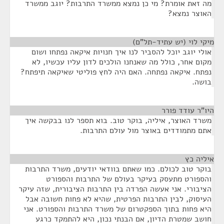
מה זאת אומרת? מי כן נמצא ממשרד התרבות? יוגב ממשרד
האוצר נמצא?
מיקי לוי (יש עתיד-תל"ם)
¶
אולי יוגב יוכל להסביר לנו איך חנויות איקאה נפתחו ושום
מקום אחר, כולל מה שאנחנו הולכים לדון עליו עכשיו, לא
נפתח. איקאה נפתחה. האם היה לחץ פוליטי שאיקאה תיפתח?
בושה.
היו"ר עודד פורר
¶
משרד האוצר, איליה, בוקר טוב. בוא תספר לנו בבקשה איך
אתם מתמודדים באוצר מול עולם התרבות.
איליה כץ
¶
בוקר טוב לכולם. כמו שאתם בוודאי יודעים, משרד התרבות
והספורט מתעסק בעיקר בעולם של התרבות והספורט
הציבורי. אני אעשה הפרדה בין התרבות הציבורית, שזה עיקר
העיסוק, לבין התרבות הפרטית, שהיא לא פחות חשובה אבל
היא פחות בתוך הספקטרום של משרד התרבות והספורט. אני
חושב שמטרת הדיון, אם הבנתי נכון, היא להתמקד כרגע