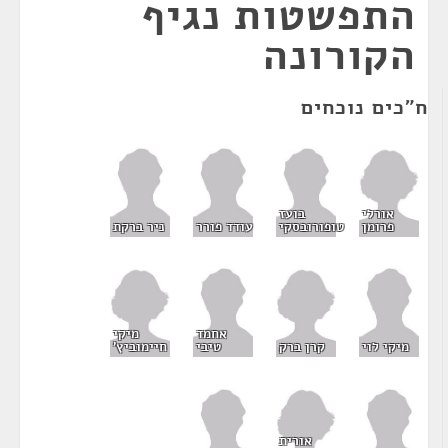
התפשטות נגיף
הקורונה
ח"כים נוכחים
אורלי
בועז
פרומן
טופורובסקי
עודד פורר
ניר ברקת
מיקי
אחמד
קרן ברק
חיימוביץ'
מיקי לוי
טיבי
אורית