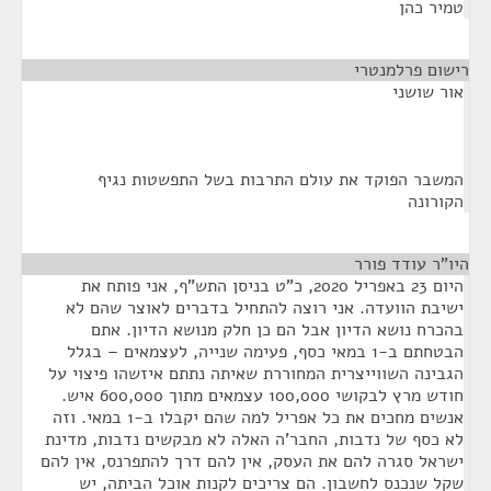
טמיר כהן
רישום פרלמנטרי
¶
אור שושני
המשבר הפוקד את עולם התרבות בשל התפשטות נגיף
הקורונה
היו"ר עודד פורר
¶
היום 23 באפריל 2020, כ"ט בניסן התש"ף, אני פותח את
ישיבת הוועדה. אני רוצה להתחיל בדברים לאוצר שהם לא
בהכרח נושא הדיון אבל הם כן חלק מנושא הדיון. אתם
הבטחתם ב-1 במאי כסף, פעימה שנייה, לעצמאים – בגלל
הגבינה השווייצרית המחוררת שאיתה נתתם איזשהו פיצוי על
חודש מרץ לבקושי 100,000 עצמאים מתוך 600,000 איש.
אנשים מחכים את כל אפריל למה שהם יקבלו ב-1 במאי. וזה
לא כסף של נדבות, החבר'ה האלה לא מבקשים נדבות, מדינת
ישראל סגרה להם את העסק, אין להם דרך להתפרנס, אין להם
שקל שנכנס לחשבון. הם צריכים לקנות אוכל הביתה, יש