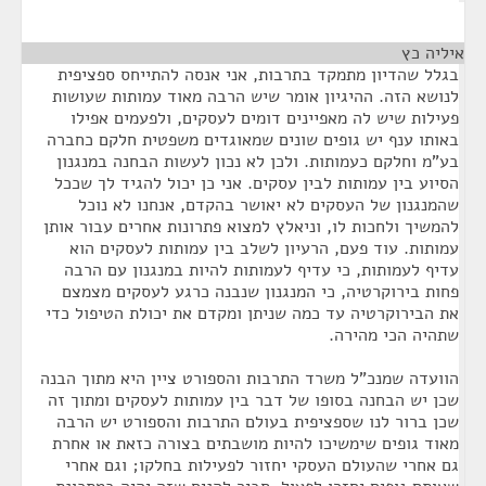
איליה כץ
¶
בגלל שהדיון מתמקד בתרבות, אני אנסה להתייחס ספציפית
לנושא הזה. ההיגיון אומר שיש הרבה מאוד עמותות שעושות
פעילות שיש לה מאפיינים דומים לעסקים, ולפעמים אפילו
באותו ענף יש גופים שונים שמאוגדים משפטית חלקם כחברה
בע"מ וחלקם כעמותות. ולכן לא נכון לעשות הבחנה במנגנון
הסיוע בין עמותות לבין עסקים. אני כן יכול להגיד לך שככל
שהמנגנון של העסקים לא יאושר בהקדם, אנחנו לא נוכל
להמשיך ולחכות לו, וניאלץ למצוא פתרונות אחרים עבור אותן
עמותות. עוד פעם, הרעיון לשלב בין עמותות לעסקים הוא
עדיף לעמותות, כי עדיף לעמותות להיות במנגנון עם הרבה
פחות בירוקרטיה, כי המנגנון שנבנה כרגע לעסקים מצמצם
את הבירוקרטיה עד כמה שניתן ומקדם את יכולת הטיפול כדי
שתהיה הכי מהירה.
הוועדה שמנכ"ל משרד התרבות והספורט ציין היא מתוך הבנה
שכן יש הבחנה בסופו של דבר בין עמותות לעסקים ומתוך זה
שכן ברור לנו שספציפית בעולם התרבות והספורט יש הרבה
מאוד גופים שימשיכו להיות מושבתים בצורה כזאת או אחרת
גם אחרי שהעולם העסקי יחזור לפעילות בחלקו; וגם אחרי