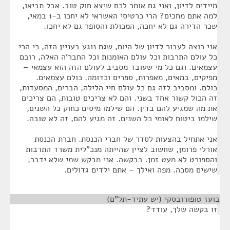
מיידית לדיון, ואני גם אומר לכם שיֵצא חוק טוב. אבל תביאו,
למה אתם מחכים? הרי כרטיסי האשראי לא יחכו ב-1 במאי,
שכר הדירה גם לא יחכה, המכולת והסופר גם לא יחכו.
אני רוצה לעבור לדיון של היום, שגם נוגע בעניין הזה, כי הרי
כל עולם התרבות וכל עולם האומנות וכל החבר'ה האלה, רובם
עצמאים. וגם כל מי שעובד מסביב לעולם הזה הוא עצמאי –
מפיקים, במאים, מאפרות, ספרים וכדומה. כולם עצמאים.
כולם. ומסביב לזה גם כל עולם חיי הלילה, הברים, המסעדות,
זה הכול קשור אחד בשני. והם לא צריכים טובות, הם צריכים
את מה שמגיע להם בדין. הם שילמו מיסים כחוק כל השנים,
שילמו ביטוח לאומי כל השנים. זה מגיע להם, זה לא טובה.
אני אתחיל בהצעות לסדר של חברי הכנסת. חברת הכנסת
אורלי פרומן, שחשוב לציין שהייתה מנכ"לית משרד התרבות
והספורט לא מעט זמן. בבקשה. אני מבקש שמי שלא ידבר,
שישים מסכה. מפה ואילך – אתם ילדים גדולים.
בועז טופורובסקי (יש עתיד-תל"ם)
¶
זו בקשה שלך, עודד?