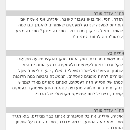
היו"ר עודד פורר
¶
תודה, יוסי. אז בואו נעבור לאוצר. איליה, אני אשמח אם
תתייחס למענה שנוגע למענקים שאמורים להינתן וגם למה
שאמר יוסי לגבי קרן מס רכוש. מתי זה יינתן? מתי זה מגיע
לכנסת? מה לוחות הזמנים?
איליה כץ
¶
כמו שאתם מכירים, חוק היסוד תוקן והוקצו תשעה מיליארד
שקל עבור סיוע לעצמאים ולעסקים. כרגע התוכנית היא
שמתוך תשעת מיליארד השקלים האלה, 5.2 מיליארד שקל
אמורים להיות מופנים לעסקים. הממשלה גיבשה כמה חלופות
למתן של הסיוע הזה לעסקים, ואנחנו מקווים מאוד שממש
בהקדם תיבחר חלופה מועדפת לנתינת סיוע שממוקד בעסקים
קטנים, בשביל לתת אימפקט מקסימלי של הכסף.
היו"ר עודד פורר
¶
איליה, איליה, את כל הסיפורים אנחנו כבר מכירים. בוא תגיד
מתי. מתי יהיה הסיוע, בכמה מדובר, מתי זה יונח על שולחן
הוועדה.