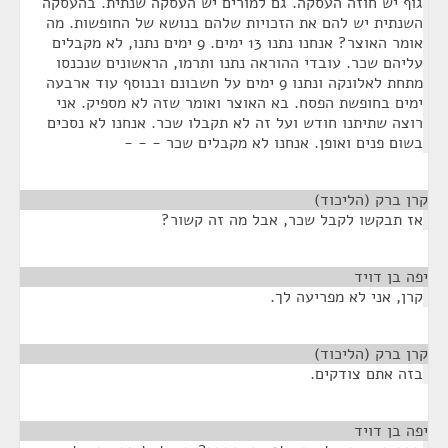
גוף יש חוזה העסקה. גם למורים יש העסקה שנתית. בהעסקה
השנתית יש להם את הזכויות שלהם בנושא של החופשות. מה
אומר האוצר? אנחנו נתנו 13 ימים. 9 ימים נתנו, לא מקבלים
עליהם שכר. עובדי ההוראה נתנו ותרמו, הראשונים שנכנסו
מתחת לאלונקה ונתנו 9 ימים על חשבונם ובנוסף עוד ארבעה
ימים בחופשת הפסח. בא האוצר ואומר שזה לא מספיק. אני
רוצה שתיתנו חודש ועל זה לא תקבלו שכר. אנחנו לא נסכים
בשום פנים ואופן. אנחנו לא מקבלים שכר - - -
קרן ברק (הליכוד)
¶
אז תבקשו לקבל שכר, אבל מה זה קשור?
יפה בן דויד
¶
קרן, אני לא מפריעה לך.
קרן ברק (הליכוד)
¶
בזה אתם צודקים.
יפה בן דויד
¶