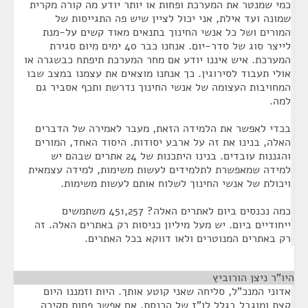
כמי שמנטר את המערכת ופחות או יותר יודע מה קורה מקרית
שמונה ועד אילת, אני יכול לציין שיש פה התגייסות של
המורים ושל כל אנשי החינוך בתנאים מאוד קשים על-מנת
לייצר סוג של סדר-יום. אנחנו כבר 40 ימים מיום סגירת
המערכת. איש איננו יודע אם מחר המערכת תיפתח כבשגרה או
אולי תעבוד לסירוגין. כך אנחנו מוצאים את עצמנו במצב שבו
המחויבות העצומה של אנשי החינוך נדרשת ותכף אסביר גם
למה.
בכדי לאפשר את הלמידה הזאת, מעבר לאמירה של הדברים
האלה, בנינו את זה על ארבע יסודות. היסוד האחד, המורים
והגננות עובדים. בנינו היתכנות של 24 אתרים שבהם יש
למידה שמאפשרת לתלמידים לעשות משימות, למידה עצמאית
ויכולת של אנשי החינוך לשלוח אותם לעשות משימות.
כמה נכנסים ביום לאתרים האלה? 451,257 משתמשים
ייחודיים ביום. יש מעל מיליון כניסות רק באתרים האלה. זה
רק באתרים המנוטרים ולאו דווקא בכל האתרים.
היו"ר ניצן הורוביץ
¶
אדוני המנכ"ל, סליחה שאני קוטע אותך. היות וזמננו היום
קצת ומוגבל בגלל לו"ז של הכנסת, אם אפשר פחות סקירה