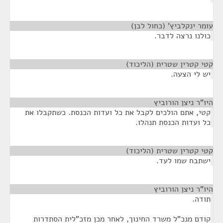
עומר ינקלביץ' (כחול לבן)
¶
כולנו נרצה לדבר.
קטי קטרין שטרית (הליכוד)
¶
יש לי הצעה.
היו"ר ניצן הורוביץ
¶
קטי, אתם הולכים לקבל את כל ועדות הכנסת. כשתקבלו את
כל ועדות הכנסת תנהלו.
קטי קטרין שטרית (הליכוד)
¶
ישתבח שמו לעד.
היו"ר ניצן הורוביץ
¶
תודה.
קודם מנכ"ל משרד החינוך, לאחר מכן מזכ"לית הסתדרות