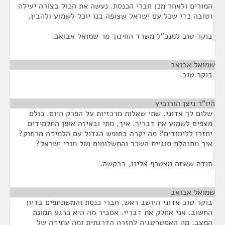
המורים ולאחר מכן חברי הכנסת. נעשה את הכול בצורה יעילה
וטובה כדי שכל עם ישראל שצופה בנו יוכל לשמוע ולהבין.
בוקר טוב למנכ"ל משרד החינוך מר שמואל אבואב.
שמואל אבואב
¶
בוקר טוב.
היו"ר ניצן הורוביץ
¶
שלום לך אדוני. שתי שאלות מרכזיות על הפרק היום. כולם
מצפים לשמוע את דבריך. איך, מתי ובאיזה אופן התלמידים
יחזרו ללימודים? מה יקרה בחופש הגדול עם הלמידה מרחוק?
איך מתנהלת סוגיית השכר והתשלומים מול מורי ישראל?
תודה שאתה מצטרף אלינו, בבקשה.
שמואל אבואב
¶
בוקר טוב אדוני היושב ראש, חברי כנסת והמשתתפים בדיון
החשוב. אני אחלק את דבריי. אסביר מה היא כרגע תמונת
המצב, מה האסטרטגיה לחזרה הדרגתית ומה עתידה של