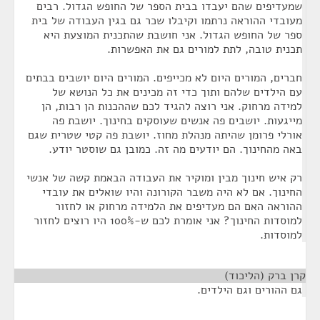
שמעדיפים שהם יעבדו בבית הספר של החופש הגדול. רבים
מעובדי ההוראה נרתמו וקיבלו שכר גם בגין העבודה של בית
ספר של החופש הגדול. אני חושבת שהתכנית המוצעת היא
תכנית טובה, לתת למורים גם את האפשרות.
חברים, המורים היום לא מכייפים. המורים היום יושבים בבתים
עם הילדים שלהם ותוך כדי זה מכינים את כל הנושא של
למידה מרחוק. אני רוצה להגיד לכם שההכנות הן רבות, הן
מייגעות. יושבים פה אנשים שעוסקים בחינוך. יושבת פה
אורלי פרומן שהיתה מנהלת מחוז. יושבת פה קטי שטרית שגם
באה מהחינוך. הם יודעים מה זה. כמובן גם שוסטר יודע.
רק איש חינוך מבין ומוקיר את העבודה הבאמת קשה של אנשי
החינוך. אם לא היה משבר הקורונה והיו שואלים את עובדי
ההוראה האם הם מעדיפים את הלמידה מרחוק או לחזור
למוסדות החינוך? אני אומרת לכם ש-100% היו רוצים לחזור
למוסדות.
קרן ברק (הליכוד)
¶
גם ההורים וגם הילדים.