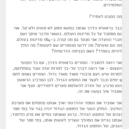
התלמידים.
מה המבט לעתיד?
כבר בראשית הדרך אנחנו במשא ומתן לא פשוט ולא קל. אני
גם מסתכל על כל מדינות העולם. כשאני מדבר איתך ועם
חברי הוועדה אני מנטר גם מה קורה ב-184 מדינות בעולם.
מה הם עושים? מה דרשו מהמורים שם לעשות? מה הולך
להיות בעתיד? האם הכניסה הדרגתית?
אני רוצה להסביר. המורים בראשית הדרך, עם כל הקושי
העצום – אני רוצה לברך על-כך למרות שזה שנוי במחלוקת,
למרות שיש זעם ציבורי מאוד מאוד גדול. המורים נאותו לתת
9 ימים וכבר לקצר את החופש הגדול. לכן המרכיב הראשון
הוא מרכיב של חזרה להשלמת פערים לימודיים. תכף אני
אסביר איך נעשה את זה.
אני אסביר את הממד ההדרגתי ואיך אנחנו פותחים את מערכת
החינוך. החלק השני של החופש הגדול יהיה בנוי על בתי ספר
וגנים של החופש הגדול. ברגע שאנחנו נסיים את פרק הלימוד,
אנחנו נגייס את המהלך שצריך לעשות אותו, בתי ספר של
הגנים, של החופש הגדול.