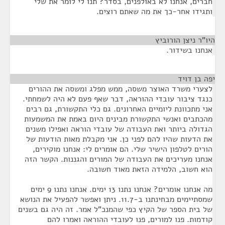
חברים, אנחנו לא באולפנים, בסדר? תנו לי לומר את שלי
ותגידו אחר-כך את מה שאתם רוצים.
היו"ר ניצן הורוביץ
¶
אנחנו בשידור.
יפה בן דויד
¶
לצערי משרד האוצר משסה, ממש מפלג ומשסה את ההורים
כנגד ציבור עובדי ההוראה, דבר שאף פעם לא היה לשמחתי.
אני מתכוונת ליומיים האחרונים. גם כלי התקשורת, גם רבים
מהכתבים ואנשי התקשורת מבינים היום באמת את המשמעות
הגדולה ביותר ואת העבודה של עובדי הוראה ואפילו משנים
את הדעות שהיו להם לפני כן. אני מקבלת מאות הודעות של
הורים לטלפון הישיר שלי. הם אומרים לי: אנחנו מוקירים,
אנחנו מעריכים את העבודה של המורים והגננות. הקשר הזה
הוא חשוב, הלמידה הזאת מאוד חשובה.
מה אנחנו אומרים? אנחנו נתנו 13 ימים. אנחנו נתנו 9 ימים
שמסתיימים מבחינתנו ב-11.7. ניתן ואפשר להפעיל את הנושא
של בית הספר של הקיץ כפי שהמנכ"ל אמר. זה היה גם בשנים
קודמות. פנו למורים, פנו לעובדי ההוראה ואמרו להם