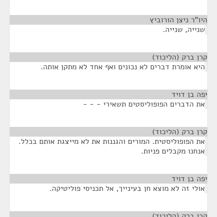
היו"ר ניצן הורוביץ
¶
שנייה, שנייה.
קרן ברק (הליכוד)
¶
היא אומרת דברים לא נכונים ואף אחד לא מתקן אותה.
יפה בן דויד
¶
את הדברים הפופוליסטים תשאירי - - -
קרן ברק (הליכוד)
¶
את הפופוליסטית. המורים והגננות את לא מייצגת אותם בכלל.
אנחנו מקבלים פניות.
יפה בן דויד
¶
אולי זה לא מוצא חן בעינייך, אל תכניסי פוליטיקה.
קרן ברק (הליכוד)
¶