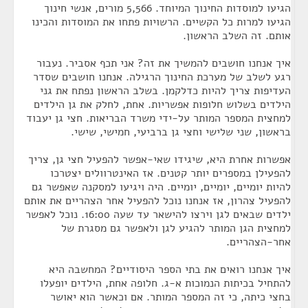
הגיעו למוסדות החינוך המיוחד. 5,566 מורים, אנשי חינוך
הגיעו למרות כל הקשיים. הרשויות פתחו את המוסדות והכינו
אותם. זה השלב הראשון.
איך אנחנו חושבים להמשיך את זה? אני תכף אסביר. נעבור
רגע לשלב של מערכת החינוך הרגילה. אנחנו חושבים שסדר
העדיפות צריך להיות כדלקמן. בשלב הראשון נפתח את גני
הילדים בשלוש חלופות אפשריות. אחת, לחלק את גן הילדים
למחצית המספר המותר על-ידי משרד הבריאות. חצי גן יעבוד
בראשון, שני שלישי וחצי גן ברביעי, חמישי, שישי.
אפשרות אחרת היא, שיגידו שאי-אפשר להפעיל חצי גן, צריך
להפעילן במספרים יותר קטנים. אז האינטרוולים יצטרכו
להיות יומיים, יומיים, יומיים. היה ויגיעו למסקנה שאפשר גם
להפעיל צהרון, אז אנחנו נוכל להפעיל אחר הצהריים את אותם
ילדים שבאים לגן וירצו להישאר עד שעה 16:00. נוכל לאפשר
למחצית הגן המותר להגיע לגן ולאפשר גם מסגרת של
אחר-הצהריים.
איך אנחנו רואים את בתי הספר היסודיים? המחשבה היא
להתחיל בכיתות הנמוכות א-ג. חלופה אחת, הילדים יופעלו
בחצי כיתה, כי זה המספר המותר. אם וכאשר הוא יאושר