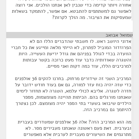
אחורה ויותר קדימה כדי שנבין לאן אנחנו הולכים. אני רוצה
לאפשר גם למשתתפים להתבטא. אם אפשר, להתמקד בשאלות
שמעסיקות את הציבור. מה הולך לקרות?
שמואל אבואב
¶
אדוני היושב ראש. לו חשבתי שהדברים הללו הם לא
הפרוזדור המוביל לפתרון, לא הייתי מלאה ומייגע את כל חברי
הוועדה בכדי לגולל בפניהם את גודל יריעת העשייה. היות
והשגרה שאודותיה נדבר עוד מעט כרוכה בקשר עבותות
למרכיבים הללו, עוד כמה דקות ואני מסיים.
המרכיב השני זה שידורים מרחוק. בחרנו להקים 36 אולפנים
כדי שזה יהיה כוח עזר למורה, גם אם בעוד חודש ידובר על
חזרה לשגרה. אליבא לכולי עלמא, השגרה לא תחזור לימים
שאנחנו מורגלים בהם. הכיתות תהיינה מצומצמות, מספר
הילדים שיבואו בשערי בתי הספר יהיה מצומצם. לכן נצטרך
להיתמך גם במרכיב הזה.
מה הוא המרכיב הזה? אלה 36 אולפנים שמשדרים בעברית
ובערבית. זאת פעם ראשונה שאנחנו מעבירים מסר. לא
מתרגמים את השיעורים מעברית לערבית אלא מאפשרים