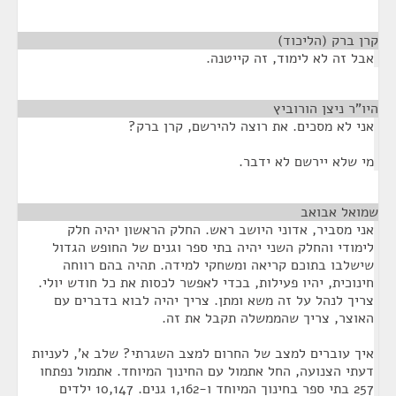
קרן ברק (הליכוד)
¶
אבל זה לא לימוד, זה קייטנה.
היו"ר ניצן הורוביץ
¶
אני לא מסכים. את רוצה להירשם, קרן ברק?
מי שלא יירשם לא ידבר.
שמואל אבואב
¶
אני מסביר, אדוני היושב ראש. החלק הראשון יהיה חלק
לימודי והחלק השני יהיה בתי ספר וגנים של החופש הגדול
שישלבו בתוכם קריאה ומשחקי למידה. תהיה בהם רווחה
חינוכית, יהיו פעילות, בכדי לאפשר לכסות את כל חודש יולי.
צריך לנהל על זה משא ומתן. צריך יהיה לבוא בדברים עם
האוצר, צריך שהממשלה תקבל את זה.
איך עוברים למצב של החרום למצב השגרתי? שלב א', לעניות
דעתי הצנועה, החל אתמול עם החינוך המיוחד. אתמול נפתחו
257 בתי ספר בחינוך המיוחד ו-1,162 גנים. 10,147 ילדים