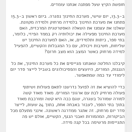
חופשת הקיץ שעל מפתנה אנחנו עומדים.
ב-13.3, יום שישי, מערכת החינוך נסגרה. ביום ראשון ב-15.3
פתחנו את מערכת החינוך בלמידה מרחוק ולמידה מקוונת.
שאלנו את עצמנו את השאלה האסטרטגית המרכזית, האם
מערכת החינוך מפעילה את יכולותיה רק בממד הפיזי, כלומר,
בתי ספר, כיתות ותלמידים, או, האם למערכת החינוך יש
שליחות, חשיבות ויכולת, עם כל המגבלות והקשיים, להפעיל
למידה מרחוק כאשר המצב הוא מצב חרום?
קיבלנו החלטה שאנחנו מגייסים את כל מערכת החינוך, את כל
הגננות, המורים, היועצים והפסיכולוגים בשביל לייצר סדר יום
לימודי עד כמה שמתאפשר.
כדי להוציא את זה לפועל נדרשנו לתאם פעולות ושיתוף
פעולה מרחיק לכת עם ארגוני המורים. מאוד מאוד קשה
למורה שמורגל בשגרה, שגם ככה היא קשה ומורכבת מאוד
בתוך בתי הספר, לעבור באבחה אחת, בתוך 24 שעות, לייצר
סדר יום מרחוק. זה אתגר ממדרגה ראשונה. אינני מתעלם מכל
הביקורות, המהמורות ואבני הנגף, הקשיים, אולם יש פה
התגייסות מרשימה בכל קנה מידה.