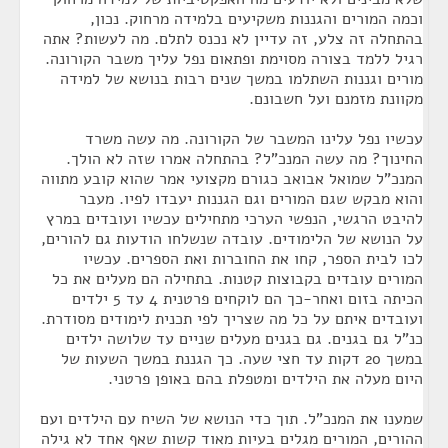
וכמה המורים והגננות משקיעים בלמידה מרחוק. נכון,
בהתחלה זה צלע, זה עדיין לא נכנס לתלם. מה לעשות? אתה
רגיל ללמד בצורה מסוימת ופתאום נפל עליך משבר הקורונה.
מורים וגננות השתלמו במשך שנים רבות בנושא של למידה
מקוונת מזמנם ועל חשבונם.
עכשיו נפל עלינו המשבר של הקורונה. מה עשה משרד
החינוך? מה עשה המנכ"ל? בהתחלה אמרו שזה לא הולך.
המנכ"ל שמואל אבואב כגורם מקצועי אמר שהוא קובע מתווה
והוא מבקש שגם המורים וגם הגננות יעבדו לפיו. מעבר
להיבט הרגשי, הנפשי הערכי מתחילים עכשיו ועובדים במרץ
על הנושא של הלימודים. עובדה שנשלחו הודעות גם להורים,
לכו לבית הספר, קחו את החוברות ואת הספרים. עכשיו
המורים עובדים בקבוצות קטנות. בתחילה הם מעלים את כל
הכיתה בזום ואחר-כך הם לוקחים פרטנית 4 עד 5 ילדים
ועובדים איתם על כל מה שצריך לפי תכנית לימודים מסודרת.
כנ"ל גם בגנים. גם בגנים מעלים שניים עד שלושה ילדים
במשך 20 דקות עד חצי שעה. כך הגננת במשך השעות של
היום מעלה את הילדים ומטפלת בהם באופן פרטני.
שמענו את המנכ"ל. תוך כדי הנושא של השיח עם הילדים ועם
ההורים, המורים מגלים בעיות מאוד קשות שאף אחד לא גילה