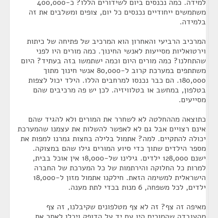
למידה. כמה נכנסים ביום לשידורים הללו? כ-400,000
משתמשים ייחודיים נכנסים כל יום, צופים ומשלבים את זה
בלמידה.
המרכיב הרביעי והאחרון הוא המרכיב של פתיחה של כיתות
וירטואליות מסייעות לאנשי החינוך. כמה מורים היו לפני
שהתחלנו? כמה מורים היום וכמה ישתמשו בזה בעתיד? היום
משתתפים במערכת קרוב ל-80,000 אנשי חינוך מתוך
180,000. הם כבר נכנסו למרחבים הללו. הילד יכול לצפות
בטלפון, במחשב או בטלוויזיה. לכן יש פה מרכיבים שהם
מסייעים.
כתוצאה מההחלטה לא לשחרר את המורים ולא להגיד שהם
אינם רצויים אבל גם לא לאפשר להשלות את עצמנו שהמערכת
יכולה להתקיים. למה? אתמול בלילה בחצות גמרנו למפות את
מספר הילדים שתוך כדי סיוע המורים גילו שהם במצוקה.
ישנם 128,000 ילדים. גילינו של-18,000 אין אוכל בבית,
למרות כל החלוקה והירתמות של כל המערכת של החברה
הישראלית למשימה הזאת. חילקנו אתמול מזון ל-18,000
ילדים, לכל משפחה, 6 מנות בכדי לתת מענה.
מאיפה זה צף? זה לא צף מטלפונים שקיבלנו, זה צף
מהעובדה שהמורים היו עם יד על הדופק ויכלו לאתר את