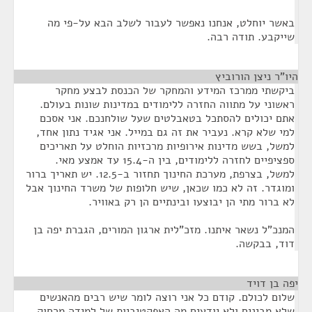
באשר יוחלט, אנחנו נאפשר לעבור לשלב הבא על-פי מה
שייקבע. תודה רבה.
היו"ר ניצן הורוביץ
¶
ביקשתי ממרכז המידע והמחקר של הכנסת לבצע מחקר
ראשוני על מתווה החזרה ללימודים במדינות שונות בעולם.
אתם יכולים להסתכל בטאבלטים שעל שולחנכם. אני אסכם
למי שלא קרא. נעביר את זה גם במייל. אני אגיד נתון אחד,
למשל, בשש מדינות אירופיות מרכזיות הוחלט על תאריכים
ספציפיים לחזרה ללימודים, בין ה-15.4 עד אמצע מאי.
למשל, בצרפת, מערכת החינוך תחזור ב-12.5. יש תאריך ברור
ומוגדר. זה לא כמו שכאן, שיש חלופות של משרד החינוך אבל
לא ברור מתי הן יבוצעו ובינתיים הן רק באוויר.
המנכ"ל נשאר איתנו. מזכ"לית ארגון המורים, הגברת יפה בן
דוד, בבקשה.
יפה בן דויד
¶
שלום לכולם. קודם כל אני רוצה לומר שיש רבים מהאנשים
שלא מבינים ולא יודעים מה האפקטיביות של למידה מרחוק