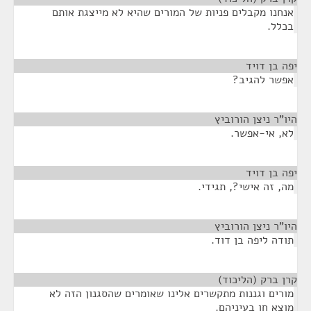
אנחנו מקבלים פניות של המורים שהיא לא מייצגת אותם
בכלל.
יפה בן דויד
¶
אפשר להגיב?
היו"ר ניצן הורוביץ
¶
לא, אי-אפשר.
יפה בן דויד
¶
מה, זה אישי?, תגידי.
היו"ר ניצן הורוביץ
¶
תודה ליפה בן דוד.
קרן ברק (הליכוד)
¶
מורים וגננות מתקשרים אלינו שאומרים שהסגנון הזה לא
מוצא חן בעיניהם.