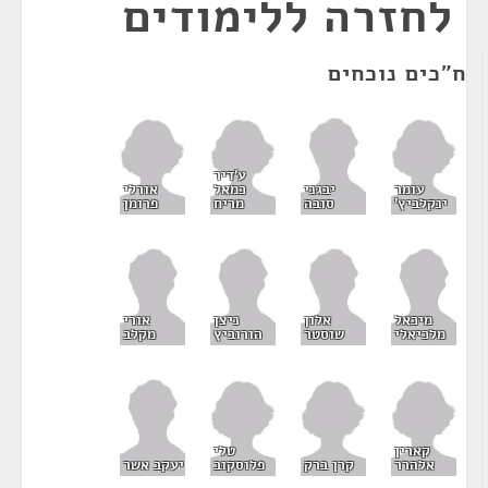
לחזרה ללימודים
ח"כים נוכחים
ע'דיר
עומר
כמאל
אורלי
יבגני
ינקלביץ'
מריח
פרומן
סובה
מיכאל
אלון
ניצן
אורי
מלכיאלי
שוסטר
הורוביץ
מקלב
קארין
טלי
אלהרר
קרן ברק
פלוסקוב
יעקב אשר