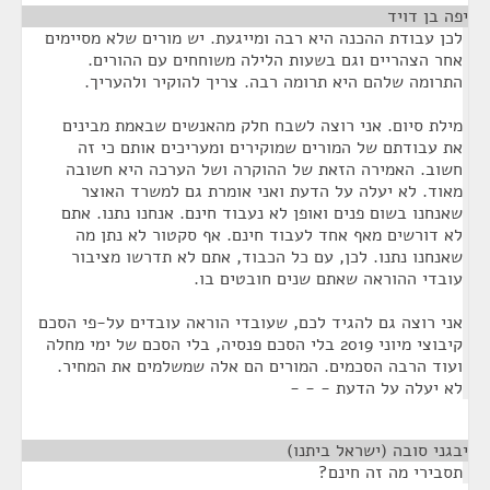
יפה בן דויד
¶
לכן עבודת ההכנה היא רבה ומייגעת. יש מורים שלא מסיימים
אחר הצהריים וגם בשעות הלילה משוחחים עם ההורים.
התרומה שלהם היא תרומה רבה. צריך להוקיר ולהעריך.
מילת סיום. אני רוצה לשבח חלק מהאנשים שבאמת מבינים
את עבודתם של המורים שמוקירים ומעריכים אותם כי זה
חשוב. האמירה הזאת של ההוקרה ושל הערכה היא חשובה
מאוד. לא יעלה על הדעת ואני אומרת גם למשרד האוצר
שאנחנו בשום פנים ואופן לא נעבוד חינם. אנחנו נתנו. אתם
לא דורשים מאף אחד לעבוד חינם. אף סקטור לא נתן מה
שאנחנו נתנו. לכן, עם כל הכבוד, אתם לא תדרשו מציבור
עובדי ההוראה שאתם שנים חובטים בו.
אני רוצה גם להגיד לכם, שעובדי הוראה עובדים על-פי הסכם
קיבוצי מיוני 2019 בלי הסכם פנסיה, בלי הסכם של ימי מחלה
ועוד הרבה הסכמים. המורים הם אלה שמשלמים את המחיר.
לא יעלה על הדעת - - -
יבגני סובה (ישראל ביתנו)
¶
תסבירי מה זה חינם?