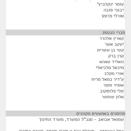
עומר ינקלביץ'
יבגני סובה
אורלי פרומן
חברי הכנסת
¶
קארין אלהרר
יעקב אשר
קטי בן שטרית
קרן ברק
וואליד טאהא
מיכאל מלכיאלי
אורי מקלב
ע'דיר כמאל מריח
אופיר סופר
טלי פלוסקוב
אלון שוסטר
מוזמנים באמצעים מקוונים
¶
שמואל אבואב - מנכ"ל המשרד, משרד החינוך