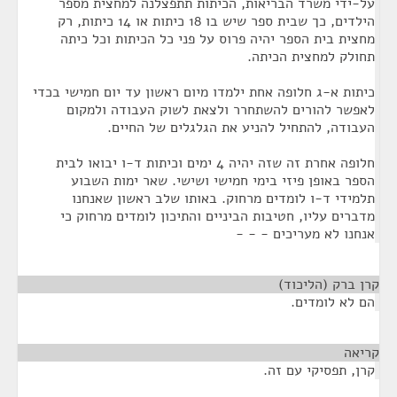
על-ידי משרד הבריאות, הכיתות תתפצלנה למחצית מספר
הילדים, כך שבית ספר שיש בו 18 כיתות או 14 כיתות, רק
מחצית בית הספר יהיה פרוס על פני כל הכיתות וכל כיתה
תחולק למחצית הכיתה.
כיתות א-ג חלופה אחת ילמדו מיום ראשון עד יום חמישי בכדי
לאפשר להורים להשתחרר ולצאת לשוק העבודה ולמקום
העבודה, להתחיל להניע את הגלגלים של החיים.
חלופה אחרת זה שזה יהיה 4 ימים וכיתות ד-ו יבואו לבית
הספר באופן פיזי בימי חמישי ושישי. שאר ימות השבוע
תלמידי ד-ו לומדים מרחוק. באותו שלב ראשון שאנחנו
מדברים עליו, חטיבות הביניים והתיכון לומדים מרחוק כי
אנחנו לא מעריכים - - -
קרן ברק (הליכוד)
¶
הם לא לומדים.
קריאה
¶
קרן, תפסיקי עם זה.