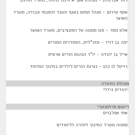
רחל אברמזון - מנהלת אגף א חינוך מיוחד, משרד החינוך
אסף שירמן - מנהל תחום באגף השכר והסכמי עבודה, משרד
האוצר
אלון מסר - סגן ממונה על התקציבים, משרד האוצר
יפה בן דויד - מזכ"לית, הסתדרות המורים
אייל בן יהודה - יו"ר הנהגת הורים ארצית
רויטל לן כהן - נציגת הורים לילדים בחינוך המיוחד
מנהלת הוועדה
¶
יהודית גידלי
רישום פרלמנטרי
¶
אתי אפלבוים
מתווה משרד החינוך לחזרה ללימודים