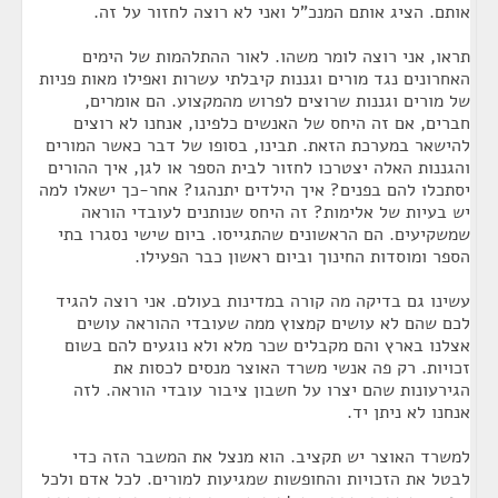
אותם. הציג אותם המנכ"ל ואני לא רוצה לחזור על זה.
תראו, אני רוצה לומר משהו. לאור ההתלהמות של הימים
האחרונים נגד מורים וגננות קיבלתי עשרות ואפילו מאות פניות
של מורים וגננות שרוצים לפרוש מהמקצוע. הם אומרים,
חברים, אם זה היחס של האנשים כלפינו, אנחנו לא רוצים
להישאר במערכת הזאת. תבינו, בסופו של דבר כאשר המורים
והגננות האלה יצטרכו לחזור לבית הספר או לגן, איך ההורים
יסתכלו להם בפנים? איך הילדים יתנהגו? אחר-כך ישאלו למה
יש בעיות של אלימות? זה היחס שנותנים לעובדי הוראה
שמשקיעים. הם הראשונים שהתגייסו. ביום שישי נסגרו בתי
הספר ומוסדות החינוך וביום ראשון כבר הפעילו.
עשינו גם בדיקה מה קורה במדינות בעולם. אני רוצה להגיד
לכם שהם לא עושים קמצוץ ממה שעובדי ההוראה עושים
אצלנו בארץ והם מקבלים שכר מלא ולא נוגעים להם בשום
זכויות. רק פה אנשי משרד האוצר מנסים לכסות את
הגירעונות שהם יצרו על חשבון ציבור עובדי הוראה. לזה
אנחנו לא ניתן יד.
למשרד האוצר יש תקציב. הוא מנצל את המשבר הזה כדי
לבטל את הזכויות והחופשות שמגיעות למורים. לכל אדם ולכל