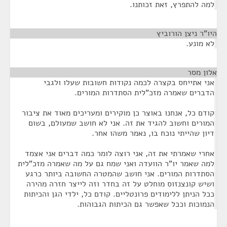
למה להתפרץ, זאת זכותנו.
היו"ר ניצן הורוביץ
¶
לא מונע.
אלון מסר
¶
אני אתייחס בקצרה לכמה נקודות חשובות שעלו ולגבי
הדברים שאמרה מזכ"לית הסתדרות המורים.
קודם כל, אנחנו באוצר כן מוקירים ומעריכים מאוד את ציבור
המורים וחשוב להגיד את זה. אני לא חושב שמעולם, בשום
דיון שהייתי נוכח בו, נאמר משהו אחר.
אחרי שאמרתי את זה, אני רוצה לומר כמה דברים אני אצמד
למה שאמר יו"ר הוועדה ואני שמח גם על מה שאמרה מזכ"לית
הסתדרות המורים. אני חושב שהמטרה החשובה ביותר כרגע
ושיש קונצנזוס מוחלט על זה בחדר וזה לייצר חזרה מהירה
ככל הניתן ללימודים פרונטליים. קודם כל, ילדי הגן והכיתות
הנמוכות וככל שאפשר גם הכיתות הגבוהות.