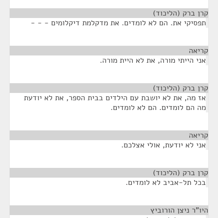
קרן ברק (הליכוד)
¶
תפסיקי את. הם לא לומדים. את מדקלמת דיקלומים - - -
קריאה
¶
אני הייתי מורה, את לא היית מורה.
קרן ברק (הליכוד)
¶
אז מה, את לא יושבת עם הילדים בבית הספר, את לא יודעת
מה הם לומדים. הם לא לומדים.
קריאה
¶
אני לא יודעת, אולי אצלכם.
קרן ברק (הליכוד)
¶
בכל תל-אביב לא לומדים.
היו"ר ניצן הורוביץ
¶