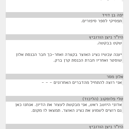
יפה בן דויד
¶
תפסיקי לספר סיפורים.
היו"ר ניצן הורוביץ
¶
שקט בבקשה.
יענה עכשיו נציג האוצר בקצרה ואחר-כך חבר הכנסת אלון
שוסטר ואחריו חברת הכנסת קרן ברק.
אלון מסר
¶
אני רוצה להתחיל מהדברים האחרונים - - -
טלי פלוסקוב (הליכוד)
¶
אדוני היושב ראש, אני מבקשת לעצור את הדיון. אנחנו כאן
גם רוצים לשמוע את נציג האוצר. תמצאו לו מקום.
היו"ר ניצן הורוביץ
¶