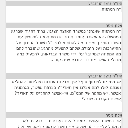
היו"ר ניצן הורוביץ
¶
זה המתווה.
אלון מסר
¶
זה המתווה שאנחנו כמשרד האוצר הצגנו. צריך להגיד שכרגע
הממשלה לא אישרה אותו. אנחנו גם מתואמים לחלוטין עם
משרד החינוך ואני רוצה להחמיא למנכ"ל משרד החינוך על
ההיערכות ועל היכולת שלהם להפעיל מהרגע שהובהר להם
מה המתווה שמקובל על-ידי משרד הבריאות, להפעיל כמה
מודלים אפשריים כדי לוודא שזה קורה.
היו"ר ניצן הורוביץ
¶
אז מתי יוחלט סוף סוף? איך מדינות אחרות מצליחות להחליט
ואנחנו לא? למה אצלנו אין תאריך? בצרפת אפשר, בגרמניה
אפשר. יש מחקר של הממ"מ. אי-אפשר להחליט על תאריך?
אצלנו הקורונה שונה?
אלון מסר
¶
אני כמשרד האוצר ניסינו להציג תאריכים. כרגע זה לא
התקבל על-ידי הממשלה. אני חושב שזאת קריאה שיכולה