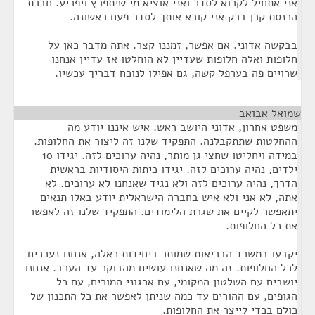
אני אתחיל לקרוא לסדר ואני אוציא מי שיתפרץ ויפריע. חברת
הכנסת קרן ברק אני קורא אותך לסדר פעם ראשונה.
בבקשה אדוני. אם אפשר, זמננו קצר. אתה מדבר כאן על
חלופות ואלה חלופות שעדיין לא הוחלטו אז עדיין אנחנו
שרויים פה בערפל קשה, גם אפילו לנוכח דבריך עכשיו.
שמואל אבואב
¶
משפט אחרון, אדוני היושב ראש. איש איננו יודע מה
ההחלטות שתתקבלנה. התפקיד שלנו זה ליצור את החלופות.
במידה ויחליטו שחצי גן מותר, נהיה ערוכים לזה. יגידו 10
ילדים, נהיה ערוכים לזה. יגידו כיתות היסודיות בראשית
הדרך, נהיה ערוכים לזה ולא נגיד שאנחנו לא ערוכים. לא
אתה, לא אני ולא איש בחברה הישראלית יודע באלו תנאים
יתאפשר לקיים את שגרת הלימודים. התפקיד שלנו זה לאפשר
את כל החלופות.
יקבעו במשרד הבריאות שמותר ביחידות כאלה, אנחנו נערכים
לכל החלופות. זה מה שאנחנו עושים מהבוקר עד הערב. אנחנו
יושבים עם השלטון המקומי, עם ארגוני המורים, עם כל
הגופים, עם ההורים עד כמה שניתן לאפשר את כל התכנון של
כולם בכדי לייצר את החלופות.