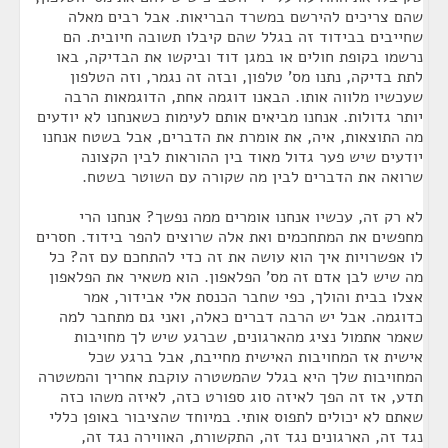
שהם צריכים להירשם במשרד הבריאות. אבל רבים מאלה
שחייבים בבידוד זה בגלל שהם קיבלו תשובה חיובית. הם
נרשמו בקופת חולים או במגן דוד וביקשו את הבדיקה, באו
לתת בדיקה, נתנו מס' טלפון, ובזה זה נגמר, וזה הטלפון
שעכשיו מלווה אותו. הבאנו דוגמה אחת, הדוגמאות הרבה
יותר גדולות. אנחנו מביאים אותם לעימות כשאנחנו לא יודעים
מה התוצאות, איה, את אומרת את הדברים, אבל בשטח אנחנו
יודעים שיש פער גדול מאוד בין ההוראות לבין הקצונה
שרואה את הדברים לבין מה שקורה עם השוטר בשטח.
לא רק זה, עכשיו אנחנו אומרים ממה נפשך? אנחנו הרי
מחפשים את המתחכמים ואת אלה שרוצים להפר בידוד. חסרים
לו אפשרויות איך הוא עושה את זה כדי להתחכם עם זה? כל
מה שיש לבן אדם זה מס' הפלאפון. הוא משאיר את הפלאפון
אצלו בבית והולך, כפי שחבר הכנסת אלי אבידור, אמר
כדוגמה. אבל יש הרבה דברים כאלה, ואני גם מתחבר למה
שאמר אתמול נציג מהארגונים, שברגע שיש לך מחויבות
אישית אז המחויבות האישית מחייבת, אבל ברגע שכל
המחויבות שלך היא בגלל שהמשטרה עוקבת אחריך והמשטרה
תדע, אז זה הפך לאיזה סוג ספורט כזה, לאיזה משהו כזה
שאתם לא יכולים לתפוס אותי. במיוחד שהציבור באופן כללי
נגד זה, הארגונים נגד זה, התקשורת, האווירה נגד זה,