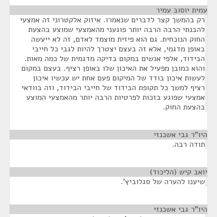
עמית יוסוב עמיר
¶
רק בהמשך קצר לדברים שנאמרו. איזוק אלקטרוני זה אמצעי
להבנתי הרבה הרבה יותר פוגעני מהאמצעי שמוצע בהצעת
החוק הנוכחית. גם הוא פיזית מוצמד לאדם, זה לא ייעשה
באופן מדגמי, אלא זה בעצם יצטרך להיות לגבי כל חייבי
הבידוד, אלפי אנשים במקום בדיקה מדגמית של כמה מאות.
והוא כמובן מפעיל את האיכון שלו באופן רציף. בעצם במקום
לעשות איכון בודד של המיקום פעם אחת יש עכשיו איכון
רציף למשך כל תקופת הבידוד של חייבי הבידוד, וזה בוודאי
אמצעי שפוגע בזכות לפרטיות הרבה יותר מהאמצעי המוצע
בהצעת החוק.
היו"ר גבי אשכנזי
¶
תודה רבה.
יואב קיש (הליכוד)
¶
שיענו להערה של סגלוביץ'.
היו"ר גבי אשכנזי
¶