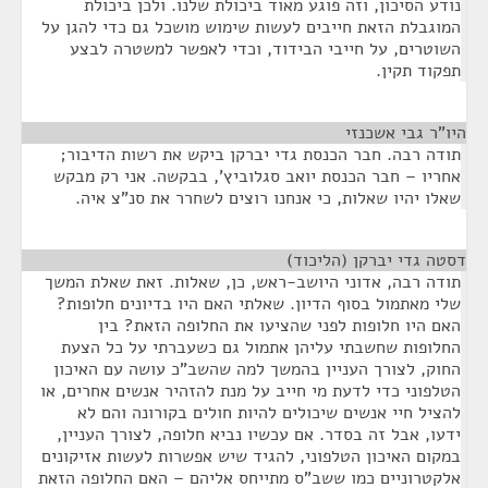
נודע הסיכון, וזה פוגע מאוד ביכולת שלנו. ולכן ביכולת
המוגבלת הזאת חייבים לעשות שימוש מושכל גם כדי להגן על
השוטרים, על חייבי הבידוד, וכדי לאפשר למשטרה לבצע
תפקוד תקין.
היו"ר גבי אשכנזי
¶
תודה רבה. חבר הכנסת גדי יברקן ביקש את רשות הדיבור;
אחריו – חבר הכנסת יואב סגלוביץ', בבקשה. אני רק מבקש
שאלו יהיו שאלות, כי אנחנו רוצים לשחרר את סנ"צ איה.
דסטה גדי יברקן (הליכוד)
¶
תודה רבה, אדוני היושב-ראש, כן, שאלות. זאת שאלת המשך
שלי מאתמול בסוף הדיון. שאלתי האם היו בדיונים חלופות?
האם היו חלופות לפני שהציעו את החלופה הזאת? בין
החלופות שחשבתי עליהן אתמול גם כשעברתי על כל הצעת
החוק, לצורך העניין בהמשך למה שהשב"כ עושה עם האיכון
הטלפוני כדי לדעת מי חייב על מנת להזהיר אנשים אחרים, או
להציל חיי אנשים שיכולים להיות חולים בקורונה והם לא
ידעו, אבל זה בסדר. אם עכשיו נביא חלופה, לצורך העניין,
במקום האיכון הטלפוני, להגיד שיש אפשרות לעשות אזיקונים
אלקטרוניים כמו ששב"ס מתייחס אליהם – האם החלופה הזאת