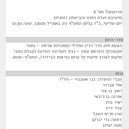
פרוטוקול מס' 6
מישיבת ועדת החוץ והביטחון (זמנית)
יום שלישי, כ"ז בניסן התש"ף (21 באפריל 2020), שעה 12:30
סדר-היום
הצעת חוק סדר הדין הפלילי (סמכויות אכיפה – נתוני
תקשורת) (הוראת שעה – נגיף הקורונה החדש) (קבלת נתוני
מיקום לצורך פיקוח על קיום הוראות הבידוד), התש"ף–2020.
נכחו
¶
חברי הוועדה: גבי אשכנזי – היו"ר
אלי אבידר
יואב בן צור
אורנה ברביבאי
יאיר גולן
עוזי דיין
שרן מרים השכל
דסטה גדי יברקן
משה יעלון