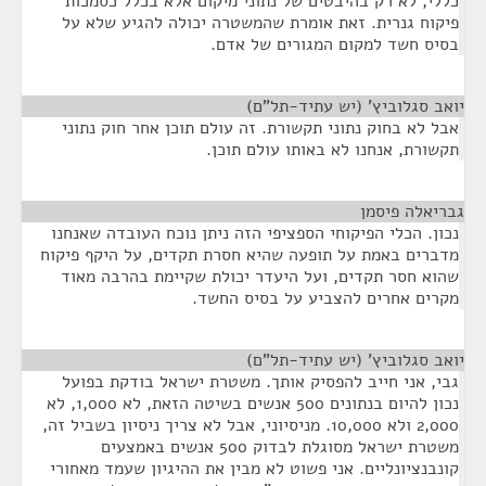
כללי, לא רק בהיבטים של נתוני מיקום אלא בכלל כסמכות
פיקוח גנרית. זאת אומרת שהמשטרה יכולה להגיע שלא על
בסיס חשד למקום המגורים של אדם.
יואב סגלוביץ' (יש עתיד-תל"ם)
¶
אבל לא בחוק נתוני תקשורת. זה עולם תוכן אחר חוק נתוני
תקשורת, אנחנו לא באותו עולם תוכן.
גבריאלה פיסמן
¶
נכון. הכלי הפיקוחי הספציפי הזה ניתן נוכח העובדה שאנחנו
מדברים באמת על תופעה שהיא חסרת תקדים, על היקף פיקוח
שהוא חסר תקדים, ועל היעדר יכולת שקיימת בהרבה מאוד
מקרים אחרים להצביע על בסיס החשד.
יואב סגלוביץ' (יש עתיד-תל"ם)
¶
גבי, אני חייב להפסיק אותך. משטרת ישראל בודקת בפועל
נכון להיום בנתונים 500 אנשים בשיטה הזאת, לא 1,000, לא
2,000 ולא 10,000. מניסיוני, אבל לא צריך ניסיון בשביל זה,
משטרת ישראל מסוגלת לבדוק 500 אנשים באמצעים
קונבנציונליים. אני פשוט לא מבין את ההיגיון שעמד מאחורי