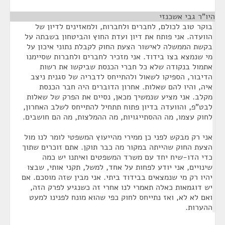
היו"ר גבי אשכנזי
¶
בוקר טוב לכולם, לחברים ולחברות, ולמאזינים לדיון של
הוועדה. אני פותח את דיון ועדת החוץ והביטחון בשבתה על
בקשת הממשלה לאישור הצעת החוק לקבלת נתוני איכון על
מי שנמצא בצו בידוד. אני מזכיר לחברים ולחברות שסיימנו
אתמול בנקודה שלא כל חברי הכנסת שביקשו את רשות
הדיבור, הספיקו לשאול ולהתייחס לדבריה של סגנית ניצב
איה, והיו להם שאלות. אחרון הדוברים היה חבר הכנסת
מקלב. אני מציע שנמשיך מכאן, נסיים את הפרק של שאלות
לבט"פ, והוועדה בדיון פתוח תתחיל להתייחס לשלב האחרון,
לחוק עצמו, מה ההסתייגויות, מה ההמלצות, מה הם חושבים.
אני רק מבקש לפני כן ממירי מהייעוץ המשפטי לומר לנו מול
הצעת החוק שהייתה במקור מה כבר תוקן. אתם זוכרים שתוך
כדי הדו-שיח יחד עם משרד המשפטים ואיתנו יש כמה
שינויים, אני יודע לפחות על אחד, למשל, תקני אותי, שבצו
יהיו רק מי שנמצאים בבידוד ביתי. אני מבין שזה מוסכם. אם
יש דוגמאות כאלה תאמרי לנו אחרי זה כשנגיע לפרק הזה,
ואם לא לא, ואז נתייחס לחוק כפי שהוא מונח לפנינו למעט
ההערות.