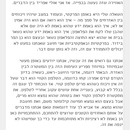
האווירה שזה נעשה בכפייה. אז אני אולי אפריד בין הדברים.
השאלה שלי היא באופן הפרקטי, ונעמוד במצב שיהיו ויכוחים
בין האזרחים על סמך מה – איך הוא רואה אם הוא היה אמין
או לא; איך הוא באמת ידע שהוא באמת לא היה שם אלא
שהבן שלו לקח את הפלאפון; איך הוא באמת ידע שהוא נשאר
בבית או שהוא יצא החוצה והפלאפון נשאר ובעצם הוא כן הפר
בידוד. בפרקטיות ובאפקטיביות אני חושב שאנחנו כמעט לא
יכולים להתמודד עם זה, וזה לא נותן שום דבר.
אנחנו גם רואים את זה עכשיו, אנחנו יודעים באופן מעשי
שבמיוחד במיוחד מפריע העימות הזה בין המשטרה לבין
האזרח. הבאתי דוגמה, אדוני היושב-ראש, כשאיה בדיון
הקודם קודם אמרה: קחו כדוגמה, הטלפון הקווי הוא דבר שעל
זה אין ויכוח כשהוא מרים טלפון קווי. אז הוכחתי לך שגם זה
בכלל לא קבוע, בשנייה אחת עושים עקוב אחריי לטלפון. את
מתקשרת לטלפון הקווי ואת בטוחה שהוא נמצא והוא מרים,
אבל בעצם הוא נמצא חמישה קילומטר משם, ואת חושבת
שהוא נמצא. אז אביא לך עוד דוגמאות שאם אנחנו מדברים
על אותם האחוזים הקטנים שרוצים להתחכם, ההתחכמויות כאן
הן באמת לא רציניות ולא מתוחכמות עד כדי כך שמישהו לא
ינסה את זה.