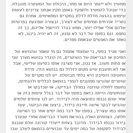
ממשיך ולא ייגמר היום או מחר, היכולת של המשטרה מוגבלת.
כדי שנוכל להמשיך ולתפקד באופן תקין אנחנו צריכים לעשות
שימוש בהגעה מדלת לדלת במקרים המתאימים. אחרת גם
נטריד אזרחים תמימים שלא לצורך, ובצורה שפוגעת בפרטיות
שלהם אולי אפילו יותר, ממש בגדר להיטפל אליהם, כך זה
נתפס. וגם בסופו של דבר לא נפגע, זה לא יהיה בינגו, לא
נאתר את האנשים שבאמת מפרים.
ואני אגיד בסוף, כי שמעתי אתמול גם מי שאמר שהנושא של
הסיכון או הבריאות של השוטרים, זה הוגדר כנושא מערך שני
או פחות חשוב. אז נכון, אני מציגה אותו כטיעון שלישי, אבל
אני לא חושבת שיש מקום לזלזל גם בנושא הזה. מידת
החשיפה והסיכון היא בלתי מבוטלת. יש לנו מקרים של
שוטרים שהגיעו ממוגנים לגמרי בהתאם לכללים ולהנחיות,
נחשפו לחולה קורונה במהלך הבדיקה, או שנדבקו או
שהחשיפה הייתה כזאת בסופו של דבר בגלל עימות כזה או
אחר שהם נכנסו כתוצאה מזה לבידוד. יש לנו צוותים שלמים
שהגיעו לבקר אישה חייבת בידוד, ביצעו את הביקור, עשו
אותו כמו שצריך, בסופו של דבר כמה ימים אחר כך האישה
חלתה, הצוותים האלה בהוראת משרד הבריאות אחרי שנערך
בירור נכנסו לבידוד. מדובר בצוות ייעודי קורונה שלם שנכנס
לבידוד לתקופה של כמה ימים עד שבועיים בהתאם לשלב שבו