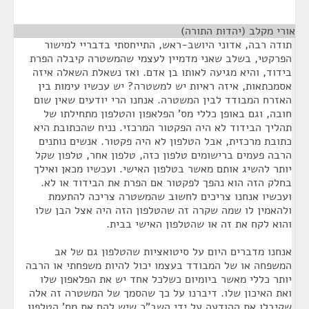
אורי מקלב (יהדות התורה)
¶
תודה רבה, אדוני היושב-ראש, התייחסתי בדבריי למישור
הפרקטי, בשלב שאני מדמיין לעצמי שהמשטרה קיבלה הפרת
בידוד, והיא מגיעה לאותו בן אדם. ואז נשאלת השאלה איזה
אסמכתאות, איזה ראיות יש למשטרה? יש עכשיו עימות בין
האזרח המבודד לבין המשטרה. אנחנו הרי יודעים שאין שום
חובה, וגם באופן כללי מס' הפלאפון והטלפון מתחילתו של
תהליך הבידוד לא היה הפקטור המרכזי. נניח שהכתובת היא
כתובת מרכזית, אבל הטלפון לא היה פקטור. אנשים נותנים
הרבה פעמים ברישומים טלפון כזה, טלפון אחר, טלפון שקל
יותר להשיג אותם מאשר בטלפון האישי. ועכשיו מכאן ואילך
בחלק הזה הוא נהפך לפקטור אם הפרת את הבידוד או לא.
ועכשיו אנחנו צריכים לחשוב שהמשטרה צריכה להתעמת
ולהאמין לו שמה שקרה זה שהטלפון הזה היה אצל הבן שלו
והוא לקח את זה או שהטלפון האישי בבית.
אנחנו מדברים היום על סיטואציות שהטלפון גם של אב
המשפחה או של המבודד בעצמו יכול להיות משפחתי או הרבה
יותר כללי מאשר ביומיום כשלכל אחד יש את הפלאפון שלו
ואת האיכון שלו. דיברנו על כך שהסמך של המשטרה זה אלה
שקיבלו את ההודעה על ידי השב"כ שיש להם את מס' הטלפון,