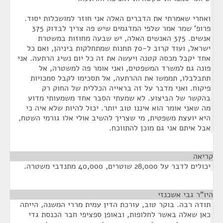
ואחרי שאמרתי את הדברים האלה אני חוזר למושכלות יסוד.
פרופ' שמר אמר שלפי המדגמים שיש פה צריך לבדוק 375
אנשים. 375 האנשים האלה, יש שבעה מחוזות במשטרת
ישראל, ועוד קרוב ל-70 תחנות שמתחלקות ביניהן, ואם כל
אחד יקבל מכסה קטנה ויעשה את זה כל יום נשיג הרתעה. אני
פונה גם למשרד המשפטים, ואני אומר פה למשטרה, אל
תתבלבלו, תממשו את ההרתעה, אל תסכימו לקבל סמכויות
פיקוח. ואני מדבר על זה בראייה הכללית של החוק רק
בהקשר של הביצוע. לא שמעתי הסבר אחד משמעותי מדוע
מה שאני אומר הוא איננו טוב יותר. יכול להיות שלא איה כי
היא יועצת משפטית, מי שצריך להשיב אולי אלו גורמי השטח,
אבל איתם אני גם מוכן להתווכח.
קריאה
¶
יכולים לדבר על 28,000 שוטרים, 40,000 מתנדבי משטרה.
היו"ר גבי אשכנזי
¶
תודה רבה. בוקר טוב, עורכת הדין עמית מררי המשנה, הייתה
כאן שאלה באשר לחלופות, ובאופן ספציפי חבר הכנסת גדי