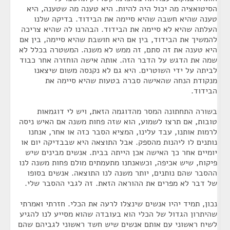
הסיטואציה מה יכול היה להיות. היא טענה מה שטענה, היא
טענה שהיא חשבה שהיא סיימה את הבידוד. בדיקה שלנו
העלתה שהיא לא סיימה את הבידוד. הבהרנו לה שהיא צריכה
להמשיך את הבידוד, בין אם היא חושבת שהיא סיימה, בין אם
היא טענה את זה סתם, זה ממש לא משנה. המשטרה בכלל לא
שמה את הדגש על הדבר הזה. אותה אישה הוחזרה אחר כבוד
לביתה על ידי השוטרים. היא גם לא נקנסה משום שיצאנו
מנקודת הנחה שהאישה סברה בטעות שהיא סיימה את
הבידוד.
בשורה התחתונה המסר מהדוגמה הזאת, ויש לי דוגמאות
טובות, אם תרצו לשמוע, הוא שזה פחות משנה אם האיש ניסה
לרמות אותנו, עבד עלינו, המציא הסבר כזה או אחר, אנחנו
נותנים לו ליהנות מהספק. אבל התוצאה היא שבבדיקה יום או
יומיים אחר כך האישה אכן הייתה בבית. אנשים מבינים שיש
פיקוח, שיש אכיפה, וכשאנחנו מתעמתים מולם פחות משנה לנו
ההסבר שהם נותנים, יותר משנה לנו התוצאה. אנשים בסופו
של דבר לא מפרים את ההוראה הזאת. זה לגבי ההסבר שלי.
נכון, תמיד יהיו אנשים שינצלו לרעה את הכלי. חזרתי ואמרתי
שהיתרון הגדול של הכלי הוא בעובדה שהוא מסייע לנו להגיע
לשיח ראשוני עם אותם אנשים שיש חשד ראשוני לגביהם שהם