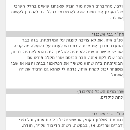
ולכן, מהדברים האלה מול הנזק שאנחנו עושים בחלק הערכי
של העניין אני חושב שזה לא מידתי בכלל וזה לא נכון לעשות
את זה.
היו"ר גבי אשכנזי
¶
סנ"צ איה, את לא צריכה לענות על המידתיות, בזה כבר
הוועדה תדון. את צריכה בפירוש לענות על השאלה מה קורה
אם יש אפשרות שזה לא יהיה לטלפון הזה והוא לא היה בבית,
הבן שלו לקח אותו. חבר הכנסת אורי מקלב פירט את
הבעייתיות בזה שהוא משאיר את הפלאפון בבית ויוצא או שבן
משפחה יכול לקחת אותו, נדמה לי שהוא גם הזכיר את זה
אתמול.
שרן מרים השכל (הליכוד)
¶
לתת לילדים.
היו"ר גבי אשכנזי
¶
וגם עם הטלפון הקווי, או שאיזה ילד לוקח אותו, וכל מיני
דברים אחרים. אז, בבקשה, רשות הדיבור אלייך, תודה.