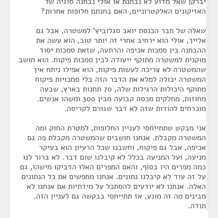
יברקן שאל מדוע לא נבחנת או אולי נבחנה סוגיה של
האזיקונים האלקטרוניים, האם בחנתם חלופות אחרות?
שאלה של חבר הכנסת יואב סגלוביץ' למשטרה, אבל גם
אלייך, אולי הוא ירחיב אחרי זה יותר טוב, הוא עשה את
ההבחנה בין סמכות אכיפה והרתעה, שזאת סמכות יסוד
מוקנית למשטרה מתוקף ייעודה לבין סמכות פיקוח. הוא חושב
שהמשטרה לא צריכה לעשות פיקוח, הוא אפילו ניתח איך
המשטרה יכולה למלא את הדבר הזה בלי סמכויות פיקוח
מתוקף היכולות הרגילות שלה, 70 תחנות בארץ, שבעה
מחוזות, מחלקים מכסה קבועה מבין 300 ומשהו אנשים.
מוכרחים להודות שזה לא דבר שגורם לקריסה.
אני מבקש שתתייחסי לעניין החלופות, למטרת החוק ומה
המשטרה מקבלת. אנחנו חושבים שהמשטרה מקבלת פה גם
אכיפה, אבל גם פיקוח, וחשבנו שכל הרעיון הוא בעיקר
מניעה, ועל המניעה בכלל לא קיבלנו שום דבר. לא ברור לנו
כמה מפרים היו בסוף, והאם המפרים האלו הדביקו מישהו, גם
על זה עוד לא קיבלנו נתונים. אנחנו מחפשים את כל הנתונים
האלה. אנחנו לא יודעים להסתכל על מידתיות אם אנחנו לא
מבינים מה זה מונע, אז תתייחסי בבקשה גם לעניין הזה.
תודה.