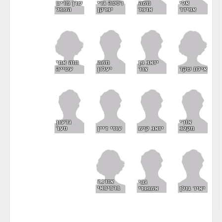
שרן מרים
אלי
משה
דסטה גדי
השכל
אבידר
ארבל
יברקן
חוה אתי
יואב בן
משה
אילת שקד
עטייה
צור
יעלון
אורי
גדעון
מקלב
יואב קיש
עוזי דיין
סער
אורנה
גבי
ברביבאי
יאיר גולן
אשכנזי