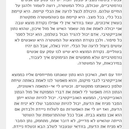
נורמטיביים, שכולם, כולל המשטרה, רוצה לשמור ולהגן על
החיים שלהם. היכולת לנצל לרעה את הכלי קיימת. היא קיימת
בכל כלי, בכל מצב. היא קיימת גם כשהמשטרה מתקשרת
כשאין איכונים, שאז בוודאי אין לי אפילו נקודת מוצא שבה
אני יכולה לאמת את מה שאמר האיש אל מול איכון, שהוא נתון
אובייקטיבי. אדם יכול להגיד הכול בטלפון, הוא יכול לספר
כל סיפור. ולכן נקודת המוצא של המשטרה היא שאנשים לא
עושים ניצול לרעה של הכלי. יהיו כאלה, אבל הם יהיו
בשוליים. נקודת המוצא היא שיש לנו עסק עם אנשים
נורמטיביים שלא מחפשים את הנימוקים איך לעבוד,
במירכאות, על המשטרה.
יחד עם זאת, האיכון הוא נתון שאנחנו מתייחסים אליו כממצא
אובייקטיבי לגבי מיקום, והוא מאפשר לנו לאמת באותה שיחת
טלפון כשאנחנו מתקשרים. וכשיש לי אי-התאמה ראשונית,
הנתון הזה מאפשר לי לאמת את דברי המפוקח אל מול הנתון
האובייקטיבי, הממצא האובייקטיבי. יכול להיות שהוא ייתן
הסבר מניח את הדעת, יכול להיות שההסבר שלו לא יניח את
הדעת, ואז יש לי את האפשרות גם לשלוח ניידת ולבדוק אם
הוא אכן נמצא בבית. אבל ככל שההתרשמות של השוטר
הייתה שהאיש לא מדייק, לא דובר אמת, מתחמק, נתן הסבר
לא מניח את הדעת, בוודאי שנעבור לשלב הבא ונשלח ניידת.