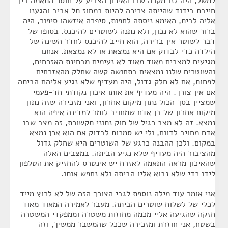
למשל, היה לנו מקרה שבו האיכון הצביע על חוסר התאמה בין
חייבת בידוד שהייתה צריכה להיות במחוז תל אביב והגענו
אליה לבית, האימא ניסתה לחפות, סיפרה איזשהו סיפור, היה
ברור שהוא לא נכון, ולא נתנה לשוטרים להיכנס. בסופו של
דבר לשוטר אין ברירה, הוא חייב להיכנס לחדר השינה של
הילדה כדי לבדוק אם היא נמצאת או לא נמצאת. אנחנו
מגיעים למצבים מאוד מאוד לא נעימים מבחינת האזרחים,
והשוטרים שלנו נמצאים בתחושה קשה שחלק מהאזרחים
לפחות, אם לא חלק גדול, היה מעדיף שלא נגיע אליהם הביתה
אם אין צורך. היה מעדיף את אותו איכון נקודתי חד-פעמי
שמציין בסך הכול נתון מיקום אחרון, ואני מזכירה שזה נתון
מיקום אחרון של בן אדם שמחויב לומר למדינה איפה הוא
נמצא. זה לא מצב רגיל של חוק נתוני תקשורת, זה מצב שבו
אדם מחויב לדווח, ולי יש סמכות לבדוק אם הוא אכן נמצא
במקום. ולכן ההבנה כרגע של השוטרים היא שחלק גדול
מהציבור היה מעדיף שלא נגיע הביתה. במצבים האלה
שהאיכון מראה התאמה לאזרח יש אינטרס להחזיק את הטלפון
לידו כדי שלא נבוא אליו הביתה ולא נחפש אותו.
אני אומר עוד מילה נוספת לגבי הצורך הזה של לא לרוץ מייד
לכלי של לשלוח שוטרים הביתה. מעבר לאמירה המאוד מאוד
חזקה שהגיעה אליי מכמה מחוזות משטרה וממפקדי המשטרה
בשטח, אני חוזרת ומזכירה שככל שהמשבר ממשיך, וזה