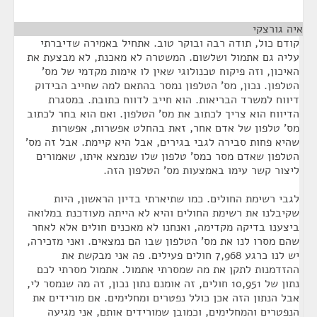
איה גורצקי
¶
קודם כול, תודה רבה ובוקר טוב. אתחיל באמירה שדיברתי
עליה גם אתמול ושלשום. המשטרה לא מאכנת, לא מבצעת את
האיכון, וזה פיקוח טכנולוגי שאין לו אימות מקדמי של מס'
הטלפון. נכון, מס' הטלפון נמסר בהתאם למה שחייב הבידוק
דיווח למשרד הבריאות. הוא חייב לדווח כתובת. במסגרת
הדיווח הוא צריך לכתוב את מס' הטלפון. ואם הוא בחר לכתוב
מס' טלפון של אדם אחר, זאת בהחלט אפשרות, אפשרות
שהיא פחות סבירה לגבי בגירים, אבל היא קיימת. אבל זה מס'
הטלפון שאדם מסר כמס' טלפון שלו שנמצא איתו, שאמורים
ליצור קשר עימו באמצעות מס' הטלפון הזה.
לגבי רשימת החולים. כמו שתיארתי בדיון הראשון, היות
שקיבלנו את רשימת החולים והיא לא הייתה מעודכנת במלואה
ביצענו בדיקה מקדימה, ואנחנו לא מאכנים חולים אלא לאחר
שהם מסרו לנו את מס' הטלפון שבו הם נמצאים. ואני מזכירה,
יש לנו כרגע 7,968 חולים פעילים. פה אני מבקשת את
ההזדמנות לתקן את מה שמסרתי אתמול. אתמול מסרתי לכם
נתון של 10,951 חולים, זה אומנם נתון נכון, זה מה שנמסר לי,
אבל הנתון הזה אכן כולל נפטרים ומחלימים. אם מורידים את
הנפטרים והמחלימים, וכמובן שמורידים אותם, אני מגיעה