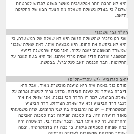
היא לא הרבה יותר אפקטיבית מאשר פשוט לפלוש לפרטיות
שלנו? כי בצדק נשאלת השאלה מה הצעד הבא של החקיקה
הזאת.
היו"ר גבי אשכנזי
¶
אני רק מזכיר שהשאלה הזאת היא לא שאלה של המשטרה, כי
היא לא ביקשה את החוק, היא מבצעת אותו. זאת שאלה שנכון
שמשרד המשפטים יענה עליה, ואני מניח שהמשנה ליועץ
המשפטי עורכת הדין עמית מררי איתנו, אז היא בטח תענה על
החלופות. חבר הכנסת יואב סגלוביץ', בבקשה.
יואב סגלוביץ' (יש עתיד-תל"ם)
¶
קודם כול באמת איה היא טוענת מוכשרת מאוד, אבל היא
דיברה בעיקר על טענת הצידוק, מדוע צריך לעשות ופחות על
שאלת הביצוע, למה זו הדרך הכי נכונה. אני שואל את איה
לגבי דרך הביצוע ולא על שאלת הצידוק. דרך הביצוע
המשטרתית – יש פה ערבוביה בין שני תחומים, שזה משמעותי
מאוד לוועדה הזו, בין סמכות הפיקוח לבין סמכות האכיפה
וההרתעה, זה לא אותו דבר. וככל שתלוי בי, למשטרה יהיו
כמה שפחות סמכויות פיקוח, כי ככה זה בדמוקרטיה, וכמה
שיותר סמכויות שקשורות לאכיפה והרתעה.