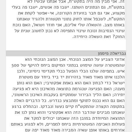
זה. אני מבין מה היה בתקש"ח, אבל אנחנו עכשיו לא
בתקש"ח, גם הנתונים השתנו. ישבו פה אנשים, ישבו פה בעלי
מקצוע, אני גם חבר בוועדת הקורונה, אי-אפשר לקחת את
התקש"ח, לשכפל אותו לחוק נתוני תקשורת ולהגיד שאנחנו
באותו מצב. והשאלה שלי אליכם, אני חוזר ושואל, האם נוכח
שינוי הנסיבות ונוכח שינוי התפיסה לא נכון לחשוב שנית על
החוק? זאת השאלה היחידה.
גבריאלה פיסמן
¶
אדוני הצביע על המצב הנוכחי. אכן המצב הנוכחי הוא
שהמשטרה עושה שימוש בנתוני המיקום ביחס להיקף של 500
איש. בתפיסה שלנו הכלי הופעל ככלי תקדימי ניסיוני, ולכן
הלכנו איתו מאוד מאוד בזהירות יד ביד ביחד עם משטרת
ישראל כדי לבחון האם הוא באמת אפקטיבי; האם הוא נותן
מענה; האם הפגיעה שנגרמת כתוצאה מהאיכון היא לא פגיעה
יתירה; האם הליך הבירור שמתקיים בעקבות האיכון הראשוני,
האם גם הוא נכנס לתוקף ומתבצע כנדרש. כל הדברים האלה
בתקופה הקצרה שהתקש"ח קיים נעשו ונבדקו. ובהחלט ברגע
שאנחנו מבינים שהדבר הזה הוא אפקטיבי והוא נותן לנו את
התוצאה המיוחדת במובן הזה שאנחנו יכולים למקד את
פעולות האכיפה המשטרתיות ביחס למפרים, ולא לפגוע באותם
אזרחים באותו אופן שאיה הסבירה מאוד מאוד יפה עם