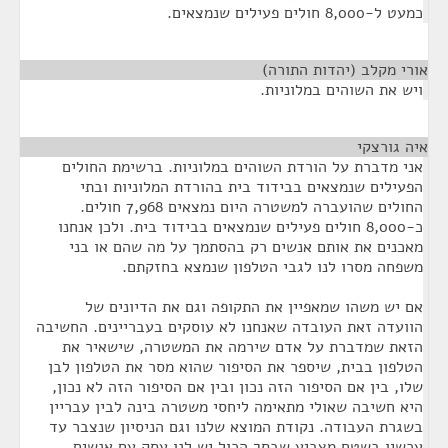
כמעט ל-8,000 חולים פעילים שנמצאים.
אורי מקלב (יהדות התורה)
¶
ויש את השוהים במלוניות.
איה גורצקי
¶
אני מדברת על הורדת השוהים במלוניות. ברשימת החולים
הפעילים שנמצאים בבידוד בית בהורדת המלוניות ובתי
החולים שהועברה למשטרה היום נמצאים 7,968 חולים.
כ-8,000 חולים פעילים שנמצאים בבידוד בית. ולכן אנחנו
מאכנים את אותם אנשים רק בהסתמך על מה שהם או בני
משפחה מסרו לנו לגבי הטלפון שנמצא בחזקתם.
אם יש משהו שמאפיין את התקופה וגם את הדיונים של
הוועדה זאת העובדה שאנחנו לא עוסקים בעבריינים. החשיבה
הזאת שמדברת על אדם שירמה את המשטרה, שישאיר את
הטלפון בבית, שיספר את הסיפור שהוא מסר את הטלפון לבן
שלו, בין אם הסיפור הזה נכון ובין אם הסיפור הזה לא נכון,
היא חשיבה שאולי מתאימה ליחסי משטרה בינה לבין עבריין
בשגרת העבודה. נקודת המוצא שלנו וגם הניסיון שנצבר עד
עכשיו בשטח מצביע שבסך הכול יש לנו עסק עם אנשים