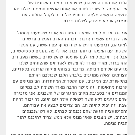
הפרו את החובה שלהם, שיש אינדיקציה ראשונית של
אי-התאמה. להטריד פחות את אותם אנשים תמימים שלגביהם
נמצאה התאמה מלאה. ובסופו של דבר לקבל החלטה אם
מוצדק או לא מוצדק לשלוח ניידת.
אני גם חייבת לומר שמאוד הוטרדתי אחרי ששמעתי אתמול
את הדברים שאמרו ארגוני זכויות האדם ואנשים פרטיים
למיניהם, וביצעתי איזשהו שיח מקיף עם השטח, עם אנשי
השטח, עם המפקדים יותר נכון. אין לי פה נתונים סטטיסטיים,
אבל אני חייבת לומר לכם שהמסר שהשוטרים בשטח מעבירים
הוא ברור, מאוד מאוד לא פשוט לאזרחים שהצוותים שלנו
מגיעים אליהם הביתה. מדובר בצוותי פיקוח קורונה בלעדיים,
הצוותים האלה ממוגנים בלבוש הלבן שכולכם ראיתם
בתקשורת עם המגנים, עם הקסדות המיוחדות, הם מגיעים עם
ערכות מתאימות, זה מושך הרבה מאוד תשומת לב במקום
המגורים או בסביבת מקום המגורים של השכנים. אני מזכירה
שהם מגיעים ללא קשר לשאלה איזה יום היום, זה יכול להיות
שבת, זה יכול להיות חג, הם צריכים לבצע את עבודתם.
והסיטואציה הזאת שהם נכנסים לבתים, לא רק שנכנסים
לבתים, יש מצבים שאין מנוס אלא ממש צריך להיכנס לתוך
הבית פנימה.