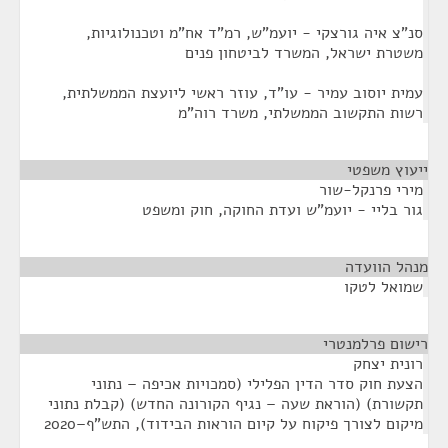
סנ"צ איה גורצקי - יועמ"ש, רמ"ד אח"מ וטכנולוגיות,
משטרת ישראל, המשרד לביטחון פנים
עמית יוסוב עמיר - עו"ד, עוזר ראשי ליועצת הממשלתית,
רשות התקשוב הממשלתי, משרד רוה"מ
ייעוץ משפטי
¶
מירי פרנקל-שור
גור בליי - יועמ"ש ועדת החוקה, חוק ומשפט
מנהל הוועדה
¶
שמואל לטקו
רישום פרלמנטרי
¶
רונית יצחק
הצעת חוק סדר הדין הפלילי (סמכויות אכיפה – נתוני
תקשורת) (הוראת שעה – נגיף הקורונה החדש) (קבלת נתוני
מיקום לצורך פיקוח על קיום הוראות הבידוד), התש"ף–2020