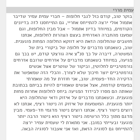
עמית מררי
¶
בוקר טוב, קודם כול לגבי חלופות – חברי עמית עמיר שדיבר
אתמול אולי ירצה להתייחס אחריי, גם התייחסנו לזה בדיונים
הקודמים, במיוחד בדיון אתמול – אבל מבין החלופות, וגם
שמענו מהחברה האזרחית בעצם הצהרות לחלופות, אנחנו
חושבים שהחלופה הזאת היא דווקא החלופה הפחות פוגענית.
שוב, כשאנחנו מדברים על חלופה של ביקורי בית של
המשטרה, דיברה על כך סנ"צ איה גורצקי קודם, יש בכך גם
פגיעה, במיוחד כשאנחנו מדברים על אזרחים שרובם אזרחים
נורמטיביים לחלוטין, וביקור של שוטרים אצל אנשים
נורמטיביים יוצר חיכוך שלא לצורך. והכלי הזה שמאפשר את
הדקירה החד-פעמית. שוב, אני חוזרת על מה שאמרתי
בפעמים קודמות, אצל אנשים שאמורים להיות בביתם בכתובת
שאותה הם מסרו לבידוד הפגיעה ביחס לחלופות אחרות פחות
פוגענית. וכשאנחנו מדברים על איזוק ודאי שהחלופה היא
יותר פוגענית. המשמעות של איזוק זה ניטור רציף, אנחנו לא
רוצים ניטור רציף. אנחנו רוצים ניטור מדגמי חד-פעמי. מבין
מדגם מתוך כלל הרשימה ניטור רציף הוא ניטור הרבה יותר
פוגעני ובעייתי כמובן. אני מתארת לי שעמית עמיר ירצה
להתייחס גם לסוגיה הזאת, ואז אני אעבור לסוגיה הבאה.