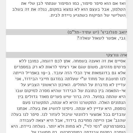
ואז אם הוא סיפר סיפור, כמו הסיפור שנתתי לבן שלי את
הטלפון, אבל בעצם הוא לא נמצא במקום, נגלה את זה בשלב
השלישי של הפיקוח כשתגיע ניידת לבית.
יואב סגלוביץ' (יש עתיד-תל"ם)
¶
גבי, אפשר לשאול שאלה?
איה גורצקי
¶
אסיים את זה ואענה בשמחה. אתן לכם דוגמה, כמובן ללא
פרטים מזהים, משום שגם אני רציתי לראות לא רק במספרים
אלא גם בדוגמאות איך הכלי הזה עובד. ב-19 באפריל הייתה
לנו תושבת של מחוז ש"י שעלתה במדגם חייבי הבידוד, אני
עדיין לא מדברת על החולים. האיכון הראשוני הצביע על
אי-התאמה בין כתובת של הבידוד שהיא מסרה למיקום שבו
היא שהתה בפועל. היה ברור שיש פערים מאוד גדולים בין
הנתונים האלה. התקשרנו והיא לא ענתה, התקשרנו פעם
נוספת, היא עדיין לא ענתה. ניסינו להשיג את בעלה. אנחנו
עובדים בכל אמצעי רלוונטי שיכול לעזור לנו. סיפר לנו בעלה
שהגב' אכן הייתה מחויבת בידוד, אבל היא יצאה לעבודה
בסופרמרקט "רמי לוי", לא פחות ולא יותר. נשלחה ניידת. היא
הותרה במקום עבודתה בסופרמרקט. רק תחשבו על