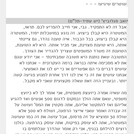
שוטרים שיגיעו - - -
יואב סגלוביץ' (יש עתיד-תל"ם)
¶
אבל זה לא התפקיד. גבי, אני חייב להפריע לכם. תראו,
המשטרה היא קבלן ביצוע. זה נוגע במושכלות יסוד, המשטרה
היא קבלן ביצוע, בכל הכבוד. איה טענה נהדר, גם ציינתי
אותה, היא טוענת מצוינת, אני מכיר אותה. היא לא הטוענת,
הטוענת זה משרד המשפטים שצריך להגדיר את הצורך.
התשובה שאת נותנת היא תשובה שמבחינתי – אני יודע שגם
את לא מסכימה איתה כנראה ברמה העקרונית – אנחנו לא
עושים דברים כי הם אפשריים או כי יש לנו את האמצעי.
אנחנו עושים את זה כי אין לנו דרך אחרת למנוע פגיעה קשה
יותר. ובעניין הזה זאת שאלה מקצועית שאני לא מקבל.
מה שאיה אמרה כיועצת משפטית, אני אומר לך לא כיועץ
משפטי, שאם אתה הולך ובמקום לדגום 500 אנשים ואז להגיע
אליהם ואז להתקשר אליהם, אתה מקטין את המס' ועושה על
זה עבודה ואומר שאני אייצר הרתעה, ושולח לא 300 אלא
שולח 30 ומוציא על זה פרסום, אבל עושה את זה כמו שעושה
המשטרה, אתה לא עוסק בפיקוח, אתה עוסק בהרתעה. כולנו
רוצים להילחם בנגיף, אני רק אומר שהדרך שנלחמים בו