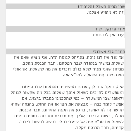
שרן מרים השכל (הליכוד)
¶
זה לא מופיע אצלנו.
מירי פרנקל-שור
¶
עוד אין לנו נוסח.
היו"ר גבי אשכנזי
¶
אז עוד אין לנו נוסח, נתייחס לנוסח הזה. אני מציע שאם אין
שאלות נמשיך בנקודה שבה הפסקנו. חבר הכנסת מקלב,
מכיוון שאני מניח שלא כולם זוכרים את מה ששאלת, אז אולי
תפנה שוב את השאלה לסנ"צ איה.
איה, בוקר טוב לך, אנחנו ממשיכים מהמקום שבו סיימנו
ומאפשרים לח"כים לשאול אותך שאלות בכל מה שקשור לנוהל
ולאופן שבו המשטרה – כפי שהסכמנו כקבלן ביצוע, אם
אפשר לומר ככה – מבצעת את הצו או את החוק, בהנחה שהוא
יאושר או לא יאושר, כרגע את תקנת החירום. חבר הכנסת
מקלב, רשות הדיבור אליך. אם חברים וחברות נוספים רוצים
לשאול את סנ"צ איה אז שיעבירו לי בקשה לרשות דיבור.
קדימה, חבר הכנסת מקלב.