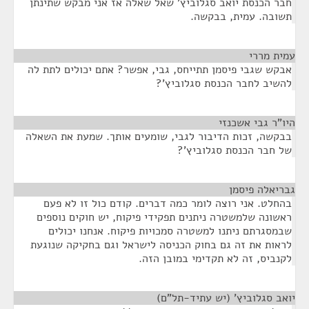
חבר הכנסת יואב סגלוביץ' שאל שאלה אז אני מבקש שתינתן
תשובה. עמית, בבקשה.
עמית מררי
¶
אבקש שגבי פיסמן תתייחס, גבי, אפשר? אתם יכולים לתת לה
להשיב לחבר הכנסת סגלוביץ'?
היו"ר גבי אשכנזי
¶
בבקשה, זכות הדיבור לגבי, שומעים אותך. שמעת את השאלה
של חבר הכנסת סגלוביץ'?
גבריאלה פיסמן
¶
בהחלט. אני רוצה לומר כמה דברים. קודם כול זו לא פעם
ראשונה שלמשטרה ניתנים תפקידי פיקוח, יש חוקים נוספים
שבמסגרתם ניתנו למשטרה סמכויות פיקוח. אנחנו יכולים
לראות את זה גם בחוק הכניסה לישראל וגם בחקיקה שנוגעת
לקנביס, זה לא תקדימי במובן הזה.
יואב סגלוביץ' (יש עתיד-תל"ם)
¶